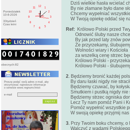
Dziś wielkie hasła wcielać c
12
By nie złamane było dane sł
11
1
Poniedziałek
10
2
Chcemy wypełniać wszystkie 
PM
10-8-2026
poniedziałek
9
3
W Twoją opiekę oddać się n
33tydzień
8
4
Czas letni
7
5
6
Ref:
Królowo Polski przed Tw
Odnowić śluby nasze chce
By jak przed laty znów pow
Że przyrzekamy, ślubujemy
Wolności wiary i Kościoła
za wszelką cenę strzec będ
Królowo Polski - przyrzeka
obecnych:82
Królowo Polski - ślubujemy
2
. Będziemy bronić każdej pols
By daru łaski nigdy nie straci
Proszę podać swój adres e-mail, aby
otrzymywać najnowsze informacje
Będziemy czuwać, by kołysk
o serwisie www.regnumchristi
Smutkiem i pustką nigdy nie ś
e-mail
Będziemy strzec ogniska do
Lecz Ty nam pomóż Pani i Kr
Pomóż wypełnić wszystkie pr
W swoją opiekę przyjmij nas
3
. Przy Twoim boku chcemy, o 
Walczyć z wadami Polskiego