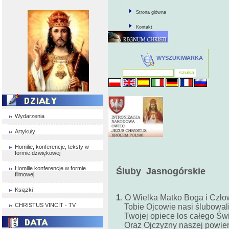
Strona główna
Kontakt
WYSZUKIWARKA
Wydarzenia
Artykuły
Homilie, konferencje, teksty w
formie dzwiękowej
Homilie konferencje w formie
Śluby Jasnogórskie
filmowej
Książki
1
. O Wielka Matko Boga i Czło
CHRISTUS VINCIT - TV
Tobie Ojcowie nasi ślubowali
Twojej opiece los całego Św
Oraz Ojczyzny naszej powierz