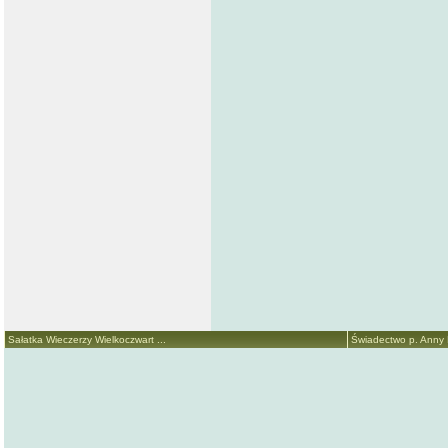
Sałatka Wieczerzy Wielkoczwart ...
Świadectwo p. Anny M