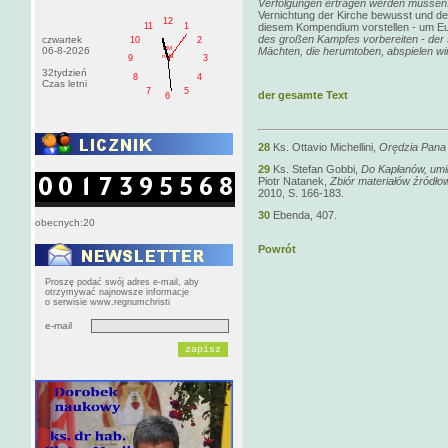
Verfolgungen ertragen werden müssen
Vernichtung der Kirche bewusst und de
12
11
1
diesem Kompendium vorstellen - um E
des großen Kampfes vorbereiten - der 
czwartek
10
2
PM
06-8-2026
Mächten, die herumtoben, abspielen wi
roda
9
3
32tydzień
8
4
Czas letni
7
5
der gesamte Text
6
28
Ks. Ottavio Michellini,
Orędzia Pana
29
Ks. Stefan Gobbi,
Do Kapłanów, umi
Piotr Natanek,
Zbiór materiałów źródłow
2010, S. 166-183.
30
Ebenda, 407.
obecnych:20
Powrót
Proszę podać swój adres e-mail, aby
otrzymywać najnowsze informacje
o serwisie www.regnumchristi
e-mail