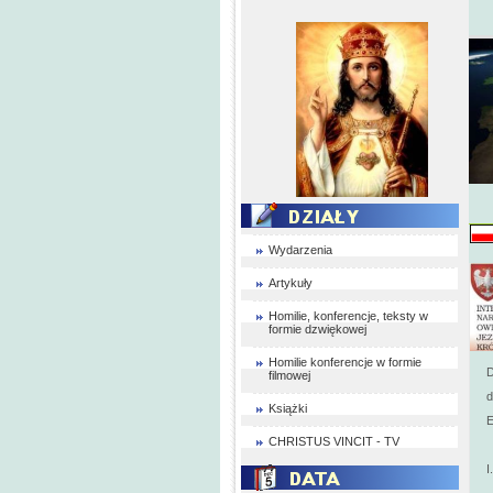
Wydarzenia
Artykuły
Homilie, konferencje, teksty w
formie dzwiękowej
Homilie konferencje w formie
D
filmowej
d
Książki
E
CHRISTUS VINCIT - TV