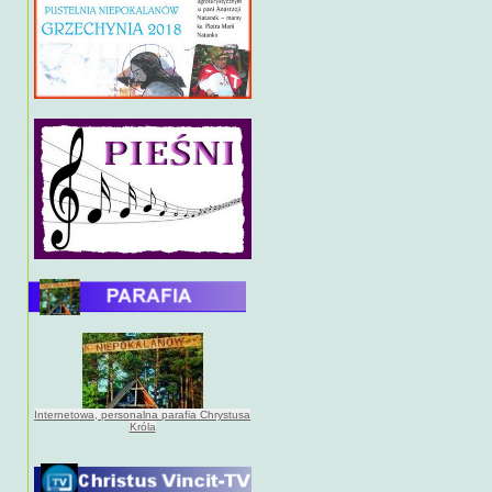
Internetowa, personalna parafia Chrystusa
Króla