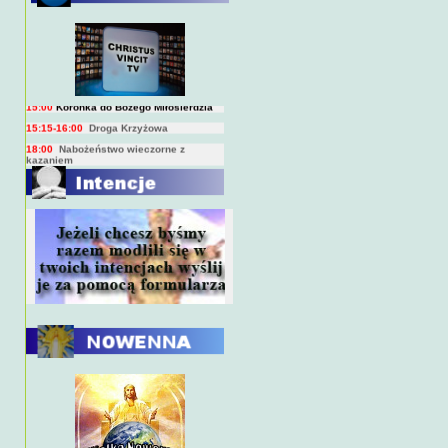
BIEŻĄCY PROGRAM TRANSMISJI
BEZPOŚREDNICH
(na żywo)
7:00
Msza święta
15:00
Koronka do Bożego Miłosierdzia
15:15-16:00
Droga Krzyżowa
18:00
Nabożeństwo wieczorne z
kazaniem
10:00
Niedzielna Msza święta w miarę
możliwości ks. Piotra