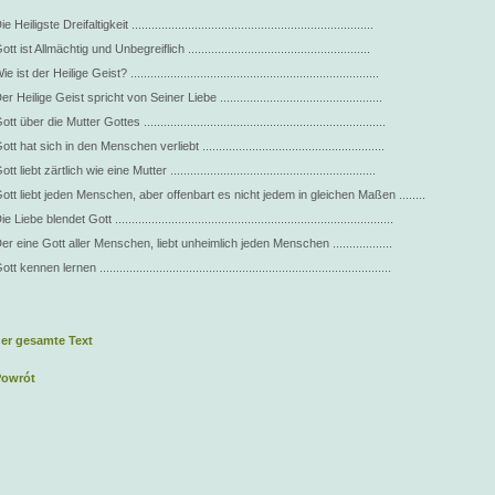
ie Heiligste Dreifaltigkeit .........................................................................
ott ist Allmächtig und Unbegreiflich .......................................................
ie ist der Heilige Geist? ...........................................................................
er Heilige Geist spricht von Seiner Liebe .................................................
ott über die Mutter Gottes .........................................................................
ott hat sich in den Menschen verliebt .......................................................
ott liebt zärtlich wie eine Mutter ..............................................................
ott liebt jeden Menschen, aber offenbart es nicht jedem in gleichen Maßen ........
ie Liebe blendet Gott ....................................................................................
er eine Gott aller Menschen, liebt unheimlich jeden Menschen ..................
ott kennen lernen ........................................................................................
er gesamte Text
Powrót