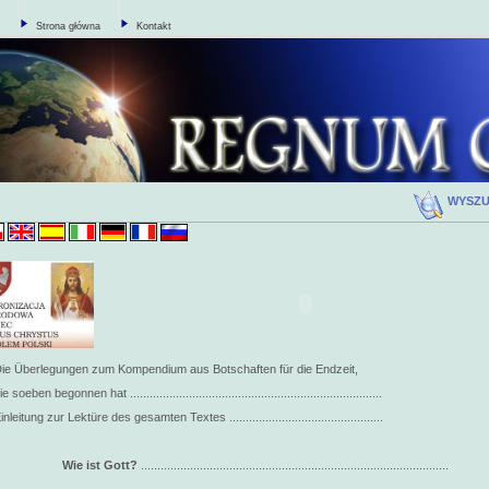
Strona główna
Kontakt
WYSZ
ie Überlegungen zum Kompendium aus Botschaften für die Endzeit,
ie soeben begonnen hat .............................................................................
inleitung zur Lektüre des gesamten Textes ...............................................
I.
Wie ist Gott?
..............................................................................................