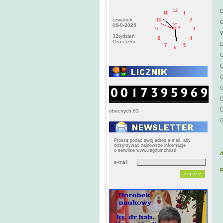
12
D
11
1
czwartek
10
2
G
AM
06-8-2026
czwartek
9
3
W
32tydzień
8
4
Czas letni
D
7
5
6
G
G
G
G
D
D
obecnych:63
G
Proszę podać swój adres e-mail, aby
otrzymywać najnowsze informacje
o serwisie www.regnumchristi
d
e-mail