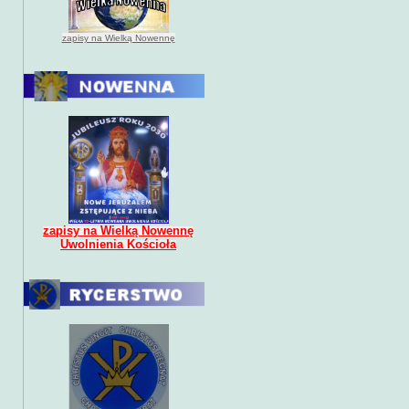
zapisy na Wielką Nowennę
zapisy na Wielką Nowennę
Uwolnienia Kościoła