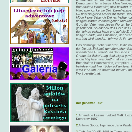
Demut zum Herrn Jesus:
Mein Heiliger
Botschaften lesen wird, sich bekehrt und
bitte, aber ich kenne Dein Barmherzig
Du hast so große Marter für diese Und
Möge keine Sekunde Deines heiligen 
heiligen Marter verloren gehen und ke
Gott, der Vater, von diesen Worten berü
geschehen. So hast du das Herz des 
den Ich so geliebt habe und auf die Er
heilige Gnade, dass niemand, der diese 
sterben wird, sondern Ich werde ihn a
Das demütige Gebet unserer Heldin vo
der Du seit Ewigkeit den Menschen liebs
unendlichen Gütigkeit und der Liebe z
Gnade der Bekehrung denjenigen gewäh
andächtig lesen werden?
- hat verursac
Botschaften lesen werden, verspricht:
bekehren und Mein Sohn soll an ihnen
euch zu rufen. Es sollen für Ihn die L
Wort gerettet hat.
Priester Dr. h
der gesamte Text
1
Arnaud de Lassus, Sekret Matki Bożej
Komorow 1997.
2
Antonio Socci, Tajemnice Jana Pawła 
3
Geb. Am 20. 05. 1906 in Genui, verst.