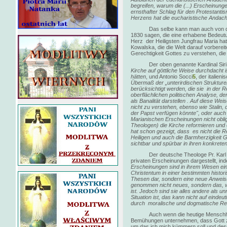
begreifen, warum die (...) Erscheinunge
ernsthafter Schlag für den Protestanti
Herzens hat die eucharistische Andacht
Das selbe kann man auch von der E
1830 sagen, die eine erhabene Bedeut
Herz der Heiligsten Jungfrau Maria ha
Kowalska, die die Welt darauf vorbere
Gerechtigkeit Gottes zu verstehen, die
Der oben genannte Kardinal Siri st
Kirche auf göttliche Weise durchdacht 
hätten
, und Antonio Socci
5
, der italien
Übermaß der „unterirdischen Strukturen
berücksichtigt werden, die sie in der
oberflächlichen politischen Analyse, de
als Banalität darstellen . Auf diese Wei
nicht zu verstehen, ebenso wie Stalin, d
der Papst verfügen könnte", oder auch w
Marianischen Erscheinungen nicht oblig
Theologen) die Kirche reformieren und
hat schon gezeigt, dass es nicht die R
Heiligen und auch die Barmherzigkeit G
sichtbar und spürbar in ihren konkrete
Der deutsche Theologe Pr. Karl
privaten Erscheinungen dargestellt, ind
Erscheinungen sind in ihrem Wesen ein 
Christentum in einer bestimmten historis
Thesen dar, sondern eine neue Anweis
genommen nicht neues, sondern das, 
ist. Jedoch sind sie alles andere als un
Situation ist, das kann nicht auf einde
durch moralische und dogmatische Re
Auch wenn die heutige Menschhe
Bemühungen unternehmen, dass Gott zu
um das ich mich kümmern soll und dessen