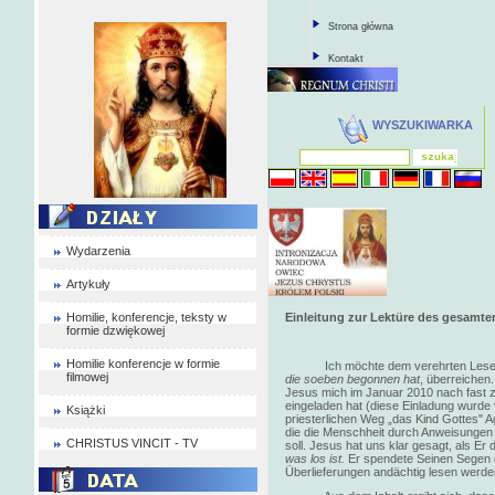
Strona główna
Kontakt
WYSZUKIWARKA
Wydarzenia
Artykuły
Homilie, konferencje, teksty w
Einleitung zur Lektüre des gesamte
formie dzwiękowej
Homilie konferencje w formie
Ich möchte dem verehrten Lese
filmowej
die soeben begonnen hat
, überreichen
Jesus mich im Januar 2010 nach fast z
eingeladen hat (diese Einladung wurd
Książki
priesterlichen Weg „das Kind Gottes" A
die die Menschheit durch Anweisungen 
CHRISTUS VINCIT - TV
soll. Jesus hat uns klar gesagt, als Er 
was los ist.
Er spendete Seinen Segen d
Überlieferungen andächtig lesen werde