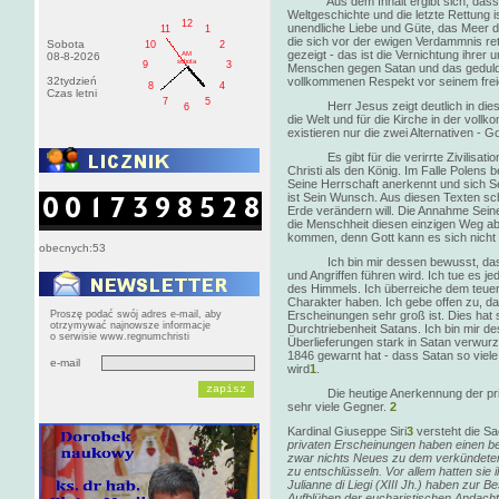
Aus dem Inhalt ergibt sich, dass der
Weltgeschichte und die letzte Rettung i
12
unendliche Liebe und Güte, das Meer de
11
1
die sich vor der ewigen Verdammnis re
Sobota
10
2
gezeigt - das ist die Vernichtung ihrer
AM
08-8-2026
sobota
9
3
Menschen gegen Satan und das geduldi
32tydzień
vollkommenen Respekt vor seinem freie
8
4
Czas letni
7
5
Herr Jesus zeigt deutlich in diesen
6
die Welt und für die Kirche in der vol
existieren nur die zwei Alternativen - G
Es gibt für die verirrte Zivilisation
Christi als den König. Im Falle Polens
Seine Herrschaft anerkennt und sich Se
ist Sein Wunsch. Aus diesen Texten schl
Erde verändern will. Die Annahme Seiner
die Menschheit diesen einzigen Weg a
kommen, denn Gott kann es sich nicht m
obecnych:53
Ich bin mir dessen bewusst, dass di
und Angriffen führen wird. Ich tue es 
des Himmels. Ich überreiche dem teuers
Charakter haben. Ich gebe offen zu, das
Proszę podać swój adres e-mail, aby
Erscheinungen sehr groß ist. Dies hat
otrzymywać najnowsze informacje
Durchtriebenheit Satans. Ich bin mir d
o serwisie www.regnumchristi
Überlieferungen stark in Satan verwurze
1846 gewarnt hat - dass Satan so viel
e-mail
wird
1
.
Die heutige Anerkennung der private
sehr viele Gegner.
2
Kardinal Giuseppe Siri
3
versteht die Sa
privaten Erscheinungen haben einen be
zwar nichts Neues zu dem verkündeten 
zu entschlüsseln. Vor allem hatten sie
Julianne di Liegi (XIII Jh.) haben zur
Aufblühen der eucharistischen Andacht.