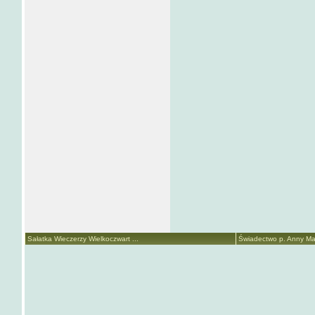
Sałatka Wieczerzy Wielkoczwart ...
Świadectwo p. Anny Mari