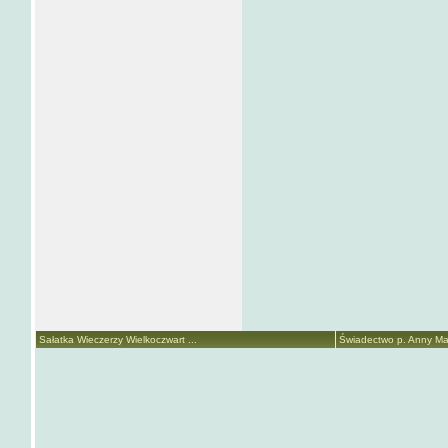
Sałatka Wieczerzy Wielkoczwart ...
Świadectwo p. Anny Mari