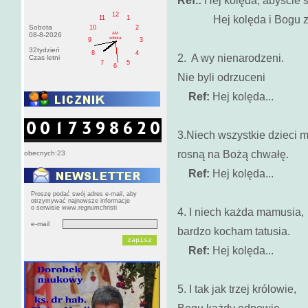
Ref.:
Hej kolęda, abyście ś
12
Hej kolęda i Bogu zaw
11
1
Sobota
10
2
AM
08-8-2026
sobota
9
3
32tydzień
8
4
2. A wy nienarodzeni.
Czas letni
7
5
6
Nie byli odrzuceni
Ref:
Hej kolęda...
3.Niech wszystkie dzieci m
rosną na Bożą chwałę.
obecnych:23
Ref:
Hej kolęda...
Proszę podać swój adres e-mail, aby
otrzymywać najnowsze informacje
o serwisie www.regnumchristi
4. I niech każda mamusia,
e-mail
bardzo kocham tatusia.
Ref:
Hej kolęda...
5. I tak jak trzej królowie,