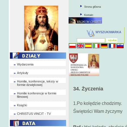
Strona główna
Kontakt
WYSZUKIWARKA
Wydarzenia
Artykuły
Homilie, konferencje, teksty w
formie dzwiękowej
34. Życzenia
Homilie konferencje w formie
filmowej
1.Po kolędzie chodzimy.
Książki
Świętości Wam życzymy
CHRISTUS VINCIT - TV