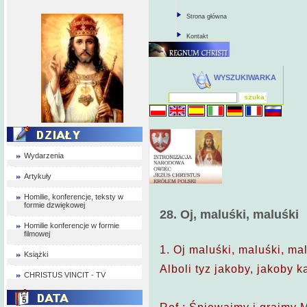
Strona główna
Kontakt
WYSZUKIWARKA
Wydarzenia
Artykuły
Homilie, konferencje, teksty w
formie dzwiękowej
28. Oj, maluśki, maluśki
Homilie konferencje w formie
filmowej
1. Oj maluśki, maluśki, ma
Książki
Alboli tyz jakoby, jakoby 
CHRISTUS VINCIT - TV