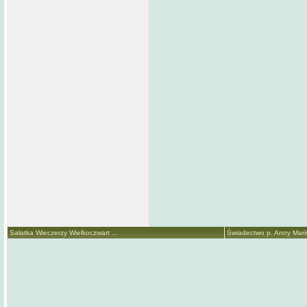
Sałatka Wieczerzy Wielkoczwart ...
Świadectwo p. Anny Marii 