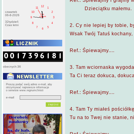
Ref.: Śpiewajmy i grajmy 
12
          Dzieciątku małemu.
11
1
czwartek
10
2
AM
06-8-2026
czwartek
9
3
32tydzień
8
4
2. Cy nie lepiej by tobie, 
Czas letni
7
5
6
Wsak Twój Tatuś kochany, 
Ref.: Śpiewajmy....
3. Tam wciornaska wygoda,
obecnych:36
Ta Ci teraz dokuca, dokuca
Proszę podać swój adres e-mail, aby
otrzymywać najnowsze informacje
o serwisie www.regnumchristi
Ref.: Śpiewajmy....
e-mail
4. Tam Ty miałeś pościółkę,
Tu na to Twej nie stanie, 