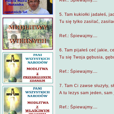
Ref.: Śpiewajmy....
5. Tam kukiołki jadałeś, j
Tu się tylko zasilać, zasi
Ref.: Śpiewajmy....
6. Tam pijałeś ceć jakie, c
Tu się Twoja gębusia, gębu
Ref.: Śpiewajmy....
7. Tam Ci zawse słuzyły, sł
A tu lezys sam jeden, sam 
Ref.: Śpiewajmy....