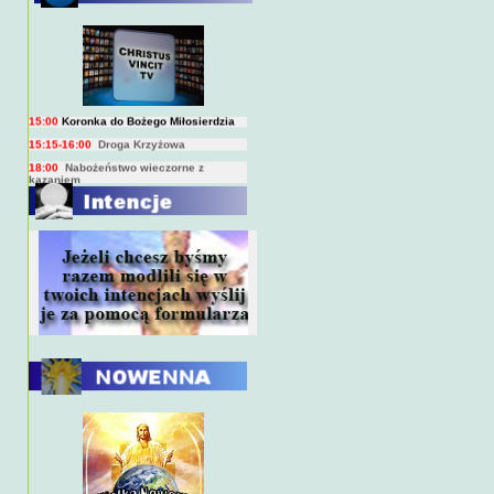
BIEŻĄCY PROGRAM TRANSMISJI
BEZPOŚREDNICH
(na żywo)
7:00
Msza święta
15:00
Koronka do Bożego Miłosierdzia
15:15-16:00
Droga Krzyżowa
18:00
Nabożeństwo wieczorne z
kazaniem
10:00
Niedzielna Msza święta w miarę
możliwości ks. Piotra