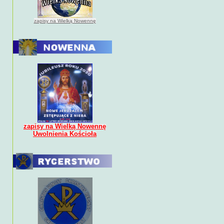
zapisy na Wielką Nowennę
zapisy na Wielką Nowennę
Uwolnienia Kościoła