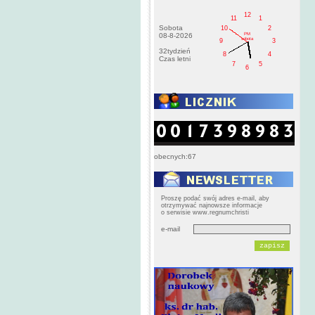
12
11
1
Sobota
10
2
PM
08-8-2026
sobota
9
3
32tydzień
8
4
Czas letni
7
5
6
obecnych:67
Proszę podać swój adres e-mail, aby
otrzymywać najnowsze informacje
o serwisie www.regnumchristi
e-mail