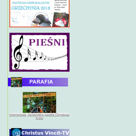
Internetowa, personalna parafia Chrystusa
Króla