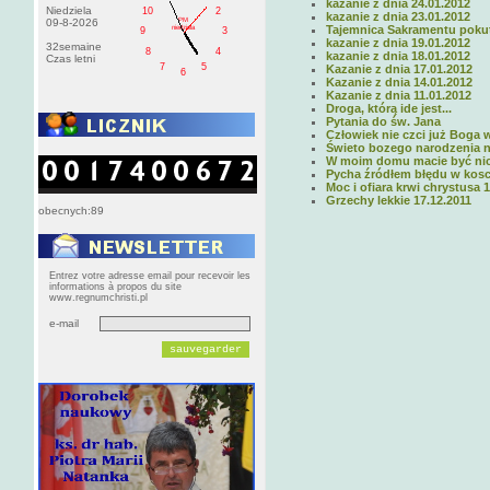
kazanie z dnia 24.01.2012
Niedziela
10
2
kazanie z dnia 23.01.2012
PM
09-8-2026
Tajemnica Sakramentu poku
niedziela
9
3
kazanie z dnia 19.01.2012
32semaine
8
4
kazanie z dnia 18.01.2012
Czas letni
7
5
Kazanie z dnia 17.01.2012
6
Kazanie z dnia 14.01.2012
Kazanie z dnia 11.01.2012
Droga, którą ide jest...
Pytania do św. Jana
Człowiek nie czci już Boga 
Świeto bozego narodzenia n
W moim domu macie być ni
Pycha źródłem błędu w kosci
Moc i ofiara krwi chrystusa 
Grzechy lekkie 17.12.2011
obecnych:89
Entrez votre adresse email pour recevoir les
informations à propos du site
www.regnumchristi.pl
e-mail