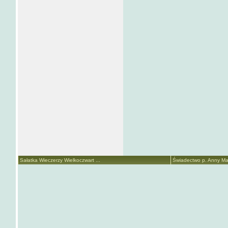
Sałatka Wieczerzy Wielkoczwart ...
Świadectwo p. Anny Mari