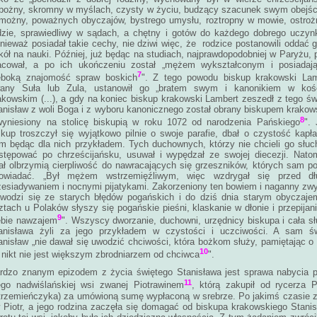
bożny, skromny w myślach, czysty w życiu, budzący szacunek swym obejś
możny, poważnych obyczajów, bystrego umysłu, roztropny w mowie, ostro
dzie, sprawiedliwy w sądach, a chętny i gotów do każdego dobrego uczyn
nieważ posiadał takie cechy, nie dziwi więc, że rodzice postanowili oddać 
kół na nauki. Później, już będąc na studiach, najprawdopodobniej w Paryżu, p
acował, a po ich ukończeniu został „mężem wykształconym i posiadaj
7
ęboką znajomość spraw boskich
". Z tego powodu biskup krakowski Lam
any Suła lub Zula, ustanowił go „bratem swym i kanonikiem w kośc
akowskim (...), a gdy na koniec biskup krakowski Lambert zeszedł z tego św
anisław z woli Boga i z wyboru kanonicznego został obrany biskupem krako
8
wyniesiony na stolicę biskupią w roku 1072 od narodzenia Pańskiego
".
skup troszczył się wyjątkowo pilnie o swoje parafie, dbał o czystość kapł
m będąc dla nich przykładem. Tych duchownych, którzy nie chcieli go słuc
stępować po chrześcijańsku, usuwał i wypędzał ze swojej diecezji. Nato
ał olbrzymią cierpliwość do nawracających się grzeszników, których sam pot
owiadać. „Był mężem wstrzemięźliwym, więc wzdrygał się przed dł
zesiadywaniem i nocnymi pijatykami. Zakorzeniony ten bowiem i naganny zw
wodzi się ze starych błędów pogańskich i do dziś dnia starym obyczaje
ztach u Polaków słyszy się pogańskie pieśni, klaskanie w dłonie i przepijan
9
ebie nawzajem
". Wszyscy dworzanie, duchowni, urzędnicy biskupa i cała s
anisława żyli za jego przykładem w czystości i uczciwości. A sam św
anisław „nie dawał się uwodzić chciwości, która bożkom służy, pamiętając o
10
 nikt nie jest większym zbrodniarzem od chciwca
".
rdzo znanym epizodem z życia świętego Stanisława jest sprawa nabycia 
11
ego nadwiślańskiej wsi zwanej Piotrawinem
, którą zakupił od rycerza P
trzemieńczyka) za umówioną sumę wypłaconą w srebrze. Po jakimś czasie 
 Piotr, a jego rodzina zaczęła się domagać od biskupa krakowskiego Stani