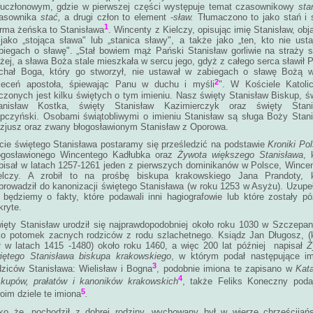
uczłonowym, gdzie w pierwszej części występuje temat czasownikowy
sta
asownika
stać,
a drugi człon to element -
sław.
Tłumaczono to jako stań i 
1
rma żeńska to Stanisława
. Wincenty z Kielczy, opisując imię Stanisław, obj
 jako „stojąca sława" lub „stanica sławy", a także jako „ten, kto nie ust
biegach o sławę". „Stał bowiem mąż Pański Stanisław gorliwie na straży 
żej, a sława Boża stale mieszkała w sercu jego, gdyż z całego serca sławił 
chał Boga, który go stworzył, nie ustawał w zabiegach o sławę Bożą w
2
leceń apostoła, śpiewając Panu w duchu i myśli
". W Kościele Katoli
czonych jest kilku świętych o tym imieniu. Nasz święty Stanisław Biskup, ś
anisław Kostka, święty Stanisław Kazimierczyk oraz święty Stani
pczyński. Osobami świątobliwymi o imieniu Stanisław są sługa Boży Stan
zjusz oraz zwany błogosławionym Stanisław z Oporowa.
cie świętego Stanisława postaramy się prześledzić na podstawie
Kroniki Pol
ogosławionego Wincentego Kadłubka oraz
Żywota większego Stanisława
, 
pisał w latach 1257-1261 jeden z pierwszych dominikanów w Polsce, Wince
elczy. A zrobił to na prośbę biskupa krakowskiego Jana Prandoty, k
prowadził do kanonizacji świętego Stanisława (w roku 1253 w Asyżu). Uzupe
 będziemy o fakty, które podawali inni hagiografowie lub które zostały pó
kryte.
ięty Stanisław urodził się najprawdopodobniej około roku 1030 w Szczepa
ko potomek zacnych rodziców z rodu szlachetnego. Ksiądz Jan Długosz, (
ł w latach 1415 -1480) około roku 1460, a więc 200 lat później napisał
Ż
iętego Stanisława biskupa krakowskiego
, w którym podał następujące im
3
dziców Stanisława: Wielisław i Bogna
, podobnie imiona te zapisano w
Kat
4
skupów, prałatów i kanoników krakowskich
, także Feliks Koneczny poda
5
oim dziele te imiona
.
ko że „pochodził z dobrej rodziny, wychowany był w wierze chrześcijańs