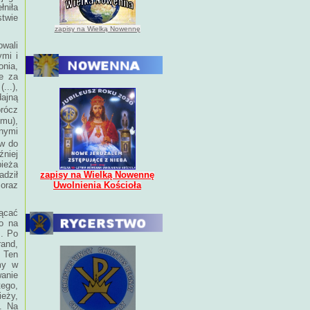
łniła
twie
zapisy na Wielką Nowennę
owali
ymi i
onia,
że za
...),
dajną
prócz
zmu),
nymi
ów do
źniej
pieża
zapisy na Wielką Nowennę
adził
Uwolnienia Kościoła
 oraz
rącać
ło na
I. Po
rand,
. Ten
my w
wanie
ego,
eży,
. Na