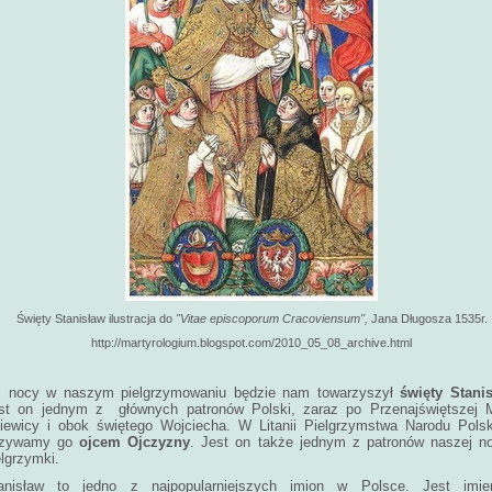
Święty Stanisław ilustracja do
"Vitae episcoporum Cracoviensum",
Jana Długosza 1535r.
http://martyrologium.blogspot.com/2010_05_08_archive.html
j nocy w naszym pielgrzymowaniu będzie nam towarzyszył
święty Stani
st on jednym z głównych patronów Polski, zaraz po Przenajświętszej M
iewicy i obok świętego Wojciecha. W Litanii Pielgrzymstwa Narodu Pols
zywamy go
ojcem Ojczyzny
. Jest on także jednym z patronów naszej n
elgrzymki.
anisław to jedno z najpopularniejszych imion w Polsce. Jest imie