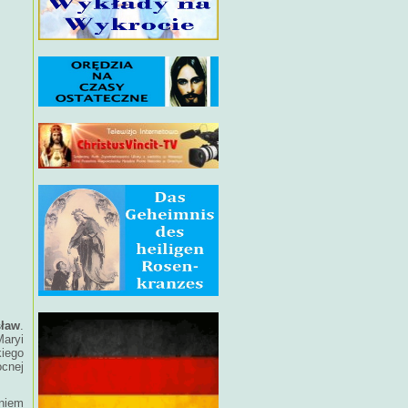
sław
.
aryi
kiego
ocnej
niem