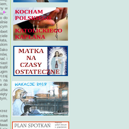
ciem,
żny w
6
ku
".
go do
ilnie
ącym
bert
iele
iata,
wskim
 Jako
anów,
hać i
miast
rafił
ugim
yczaj
m na
ie do
łużba
ięty
 tym,
przez
iotra
zmarł
sława