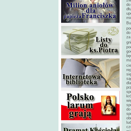
zw
do
dł
up
mi
Bu
po
do
za
gn
po
go
bę
ma
ci
re
si
są
dl
pr
sp
kr
wi
sp
do
sp
ob
lu
cz