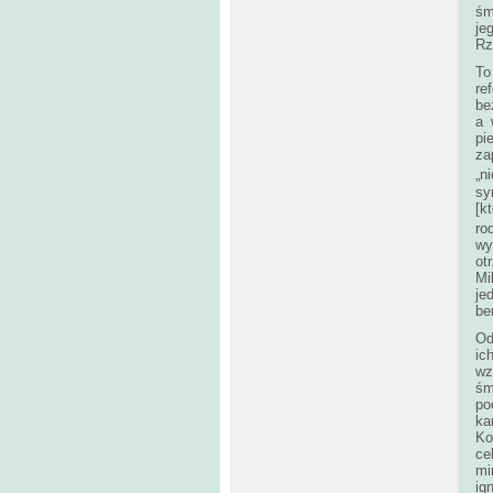
śm
je
Rz
To
re
be
a 
pi
za
„n
sy
[k
ro
wy
ot
Mi
je
be
Od
ic
wz
śm
po
ka
Ko
ce
mi
ig