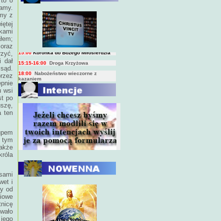
 to o
mamy.
BIEŻĄCY PROGRAM TRANSMISJI
emy z
BEZPOŚREDNICH
(na żywo)
iętej
7:00
Msza święta
kami
15:00
Koronka do Bożego Miłosierdzia
łem;
 oraz
15:15-16:00
Droga Krzyżowa
rzyć,
18:00
Nabożeństwo wieczorne z
 dał
kazaniem
 sąd.
rzez
ępnie
10:00
Niedzielna Msza święta w miarę
możliwości ks. Piotra
u wsi
st po
uszę,
a ten
upem
 tym
akże
róla
sami
wet i
zy od
iowe
tnicę
owało
 jego