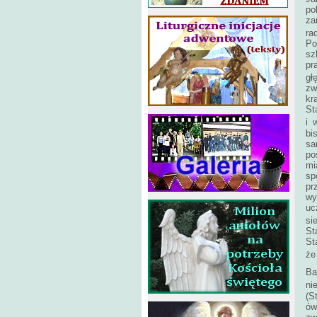
po
za
ra
Po
sz
pr
gł
zw
kr
St
i 
bi
sa
po
mi
sp
pr
wy
uc
si
St
St
że
Ba
ni
(S
ów