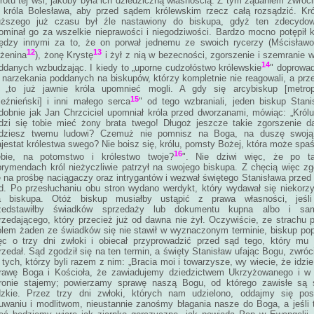
rotu tej wsi, jakoby była ich dziedziczną własnością. Z tym żądaniem zwrócil
 króla Bolesława, aby przed sądem królewskim rzecz całą rozsądzić. Kr
uższego już czasu był źle nastawiony do biskupa, gdyż ten zdecydow
ominał go za wszelkie nieprawości i niegodziwości. Bardzo mocno potępił k
ędzy innymi za to, że on porwał jednemu ze swoich rycerzy (Mścisławo
12
13
żenina
), żonę Krystę
i żył z nią w bezecności, zgorszenie i szemranie 
14
ddanych wzbudzając. I kiedy to „uporne cudzołóstwo królewskie
" doprowa
 narzekania poddanych na biskupów, którzy kompletnie nie reagowali, a prz
 „to już jawnie króla upomnieć mogli. A gdy się arcybiskup [metropo
15
ieźnieński] i inni małego serca
" od tego wzbraniali, jeden biskup Stani
dobnie jak Jan Chrzciciel upomniał króla przed dworzanami, mówiąc: „Królu
dzi się tobie mieć żony brata twego! Długoż jeszcze takie zgorszenie 
dziesz twemu ludowi? Czemuż nie pomnisz na Boga, na duszę swoją
jestat królestwa swego? Nie boisz się, królu, pomsty Bożej, która może spa
16
ebie, na potomstwo i królestwo twoje?
". Nie dziwi więc, że po ta
prymendach król nieżyczliwie patrzył na swojego biskupa. Z chęcią więc zg
ę na prośbę naciągaczy oraz intrygantów i wezwał świętego Stanisława przed
d. Po przesłuchaniu obu stron wydano werdykt, który wydawał się niekorz
a biskupa. Otóż biskup musiałby ustąpić z prawa własności, jeśli
zedstawiłby świadków sprzedaży lub dokumentu kupna albo i sa
rzedającego, który przecież już od dawna nie żył. Oczywiście, ze strachu 
ólem żaden ze świadków się nie stawił w wyznaczonym terminie, biskup pop
ęc o trzy dni zwłoki i obiecał przyprowadzić przed sąd tego, który mu
rzedał. Sąd zgodził się na ten termin, a święty Stanisław ufając Bogu, zwróci
 tych, którzy byli razem z nim: „Bracia moi i towarzysze, wy wiecie, że idzie
rawę Boga i Kościoła, że zawiadujemy dziedzictwem Ukrzyżowanego i w 
ronie stajemy; powierzamy sprawę naszą Bogu, od którego zawisłe są 
dzkie. Przez trzy dni zwłoki, których nam udzielono, oddajmy się pos
uwaniu i modlitwom, nieustannie zanośmy błagania nasze do Boga, a jeśli 