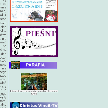
i się
ól od
anie
róla,
wi z
wśród
dzało
ecież
lita
sław,
, nie
dawać
, na
ść na
kich
odził
 swój
ystny
 nie
mego
przed
rosił
 wieś
ł się
 tu o
Internetowa, personalna parafia Chrystusa
jego
Króla
sądy
tom,
tylko