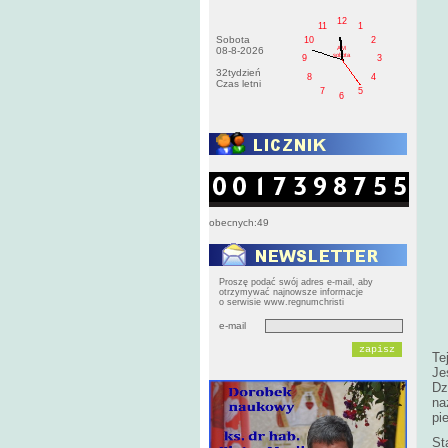
12
11
1
Sobota
10
2
AM
08-8-2026
sobota
9
3
32tydzień
8
4
Czas letni
7
5
6
obecnych:49
Proszę podać swój adres e-mail, aby
otrzymywać najnowsze informacje
o serwisie www.regnumchristi
e-mail
Te
Je
Dz
na
pi
St