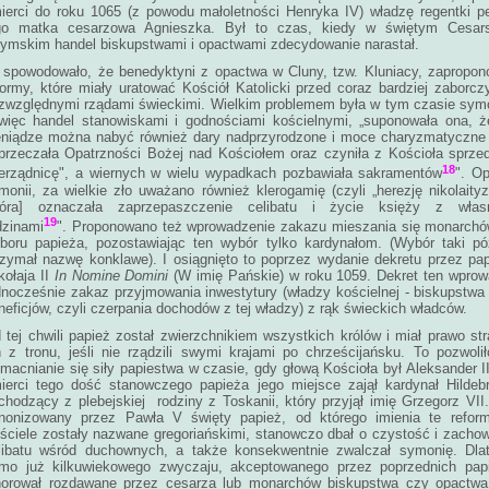
ierci do roku 1065 (z powodu małoletności Henryka IV) władzę regentki pe
go matka cesarzowa Agnieszka. Był to czas, kiedy w świętym Cesars
ymskim handel biskupstwami i opactwami zdecydowanie narastał.
 spowodowało, że benedyktyni z opactwa w Cluny, tzw. Kluniacy, zapropon
formy, które miały uratować Kościół Katolicki przed coraz bardziej zaborcz
zwzględnymi rządami świeckimi. Wielkim problemem była w tym czasie sym
więc handel stanowiskami i godnościami kościelnymi, „suponowała ona, 
eniądze można nabyć również dary nadprzyrodzone i moce charyzmatyczne (
przeczała Opatrzności Bożej nad Kościołem oraz czyniła z Kościoła sprze
18
ierządnicę", a wiernych w wielu wypadkach pozbawiała sakramentów
". O
monii, za wielkie zło uważano również klerogamię (czyli „herezję nikolaity
tóra] oznaczała zaprzepaszczenie celibatu i życie księży z włas
19
dzinami
". Proponowano też wprowadzenie zakazu mieszania się monarch
boru papieża, pozostawiając ten wybór tylko kardynałom. (Wybór taki pó
rzymał nazwę konklawe). I osiągnięto to poprzez wydanie dekretu przez pa
kołaja II
In Nomine Domini
(W imię Pańskie) w roku 1059. Dekret ten wprow
dnocześnie zakaz przyjmowania inwestytury (władzy kościelnej - biskupstwa
neficjów, czyli czerpania dochodów z tej władzy) z rąk świeckich władców.
 tej chwili papież został zwierzchnikiem wszystkich królów i miał prawo st
h z tronu, jeśli nie rządzili swymi krajami po chrześcijańsku. To pozwoli
macnianie się siły papiestwa w czasie, gdy głową Kościoła był Aleksander I
ierci tego dość stanowczego papieża jego miejsce zajął kardynał Hildeb
chodzący z plebejskiej rodziny z Toskanii, który przyjął imię Grzegorz VII
nonizowany przez Pawła V święty papież, od którego imienia te refor
ściele zostały nazwane gregoriańskimi, stanowczo dbał o czystość i zacho
libatu wśród duchownych, a także konsekwentnie zwalczał symonię. Dlat
mo już kilkuwiekowego zwyczaju, akceptowanego przez poprzednich papi
norował rozdawane przez cesarza lub monarchów biskupstwa czy opactwa