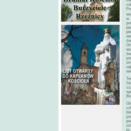
mi
co
Pr
wi
w 
po
pa
pi
we
św
On
ws
św
pr
st
od
wi
Te
St
cz
sp
Bo
Ot
cz
bi
pr
po
oc
to