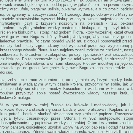
eć będziemy wiarę jak ziarnko gorczyczne, jak powiada Pan w Ewangelii,
kolwiek prosić będziemy, nie poddając się wątpliwościom - na pewno otrzy
ośmy więc ufnie, błagajmy usilnie, pukajmy wytrwale, a o co prosić będzi
17
arą, osiągniemy w rzeczywistości
". Trzeciego dnia po odprawieniu Mszy św
kościele piotrawińskim wyszedł biskup w całym swoim majestacie ze zna
ntyfikalnymi (czyli z krzyżem noszonym na piersiach - tzw. pektora
storałem - czyli symbolem władzy pasterskiej biskupa; mitrą - czyli infułą;
erścieniem biskupim), i stojąc nad grobem Piotra, który wcześniej kazał otwo
zwał go w imię Boga w Trójcy Świętej Jedynego, aby powstał z grobu i
iadectwo prawdzie. Po czym pomógł wyjść mu z grobu i poprowadził przed
iemiały król i cały zgromadzony lud wysłuchał przemowy wygłoszonej p
krzeszonego właśnie Piotra. A ten najpierw zganił rodzinę za chciwość, nast
iadków za tchórzostwo i przekupstwo, po czym potwierdził ważność zakup
zez biskupa. Po tej przemowie nikt już nie miał wątpliwości, że słuszność je
ronie świętego Stanisława, a on sam obiecując Piotrowi modlitwę za jego d
prowadził go do grobu. Następnie dziękował Bogu za jego miłosierdzie i z
elki cud.
raz, żeby lepiej móc zrozumieć to, co się miało wydarzyć między bisk
anisławem a władającym w tym czasie królem, przypomnijmy sobie, jak w
asie układały się stosunki między Kościołem a władcami w Europie, a t
róbujmy przybliżyć sobie postać ówczesnego władcy naszego kraju, k
lesława Śmiałego.
óż w tym czasie w całej Europie tak królowie i możnowładcy, jak i 
łonkowie Kościoła stawali się coraz bardziej zdemoralizowani. Kapłani, a na
skupi potrafili bardziej słuchać się cesarza czy króla niż papieża. Począws
zyjęcia tytułu cesarskiego przez Ottona I w 962 następowało stopn
dporządkowanie się papiestwa władzy cesarskiej. Otton I w zamian za obie
hrony państwa kościelnego uzyskał wpływ na wybór papieża i odtąd następ
 za zgodą cesarza. Zdecydowanie władzę cesarską wzmocnił Henryk III, a po