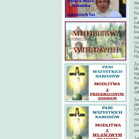
dw
cz
Fo
je
za
Bo
ko
za
cz
St
Pa
Ho
Ży
bł
na
Ki
do
go
od
Św
ja
ży
św
ro
bi
sw
Ja