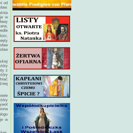
ni
od
sław.
aśnia
aje w
sławy
Pana,
edle
ckim,
więty
sław
isław
skiej
który
nty z
tóry
łniać
źniej
nowie
który
ywot
iona
alogu
je w
kiej,