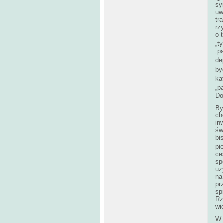
sy
uw
tr
rz
o 
„t
„p
de
by
ka
„p
Do
By
ch
in
św
bi
pi
ce
sp
uz
na
pr
sp
Rz
wi
W 