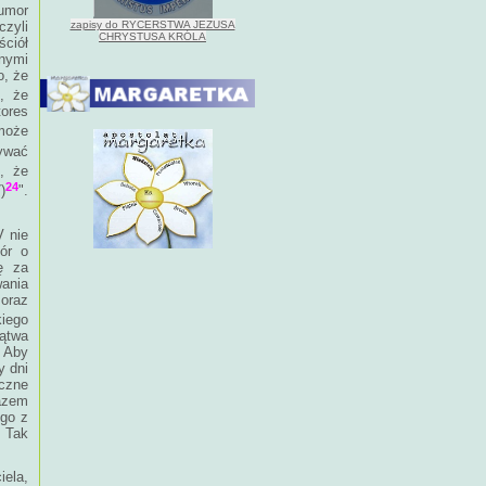
umor
czyli
zapisy do RYCERSTWA JEZUSA
CHRYSTUSA KRÓLA
ściół
nnymi
o, że
", że
ores
 może
zywać
, że
24
)
".
V nie
ór o
ę za
ania
 oraz
iego
ątwa
 Aby
y dni
czne
azem
 go z
. Tak
ela,