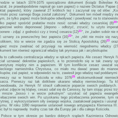
nodzie w latach 1074-1075 sporządzono dokument (ksiądz Bolesław K
ażał, że prawdopodobnie napisał go sam papież) o nazwie Dictatus Papae (
aktat papieski), który zawierał 27 krótkich tez i zaczynał się od słów: „Ko
ymski przez samego Boga został założony". Dokument ten mówił między i
tym, że tylko papież może biskupów odwoływać i powoływać na to stanowisk
20
ylko papież spośród prałatów może nosić oznaki władzy cesarskiej (8)
apieżowi wolno deponować [depono - odłożyć, zrzucić; tu użyto imperat
21
ponere - zdjąć z godności czy z tronu] cesarza (12)
", że „żaden sobór nie
22
ć uznany za powszechny bez papieża (16)
", że „nikt nie może się na
23
tolikiem, kto w wierze nie zgadza się ze Stolicą Apostolską (26)
oraz
apież może zwalniać od przysięgi na wierność niegodnemu władcy (27
kument ten również ograniczał władzę tak prymasa jak i arcybiskupów.
ła to całkowita centralizacja władzy w rękach papieża. Ale cesarz Henryk I
ciał uznawać dekretów papieskich, a to przerodziło się w tak zwany sp
westyturę między nim a papieżem. W tym konflikcie cesarz uważał si
ieckiego namiestnika Chrystusa, co miało mu dawać prawo do mianow
skupów, zaś papież, w odpowiedzi na to, zawiesił jego władzę nad poddanymi
25
erwszy raz w historii Kościoła w roku 1076
ekskomunikował niemieck
sarza. Pierwszy raz tak dotkliwie ukarano władcę niemieckiego. Ta kl
owodowała, że Henryk IV stracił całkowicie poparcie swoich poddanych.
yskać zdjęcie tej klątwy, cesarz udał się do Canossy, by tam stojąc przez trz
 mrozie „bosso i w worze pokutnym" uzyskać od papieża ewangeli
zebaczenie swoich win. Po uzyskaniu tego przebaczenia ponownie, tym r
rytniej, z wykorzystaniem siły swojego wojska, zaatakował papieża i usunął
ymu. W roku 1080 nieprawnie ustanowił nowego antypapieża Klemensa III
ęc był to naprawdę trudny czas tak dla Europy jak i dla całego Kościoła.
Polsce w tym okresie po bardzo dobrych rządach Kazimierza Odnowici