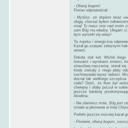
-
Ofiaruj bogom!
Florian odpowiedział:
-
Myślisz, że dopiero teraz 
sługą, chociaż byłem żołnierze
mną! Ty masz moc nad moim cia
sam Bóg ma władzę. Ulegam ci, j
bym wyrzekł się wiary!
Ta męska i energiczna odpowie
Kazał go szarpać żelaznymi haka
ranami.
Dokoła stał lud. Wśród niego s
torturami i wyrokami śmierci, k
straszliwą męczarnię, starał się
kiedy zwisały z niego płaty od
zachowywała wyraz radości. Może
doznał tak wielkiego szczęści
ciała? Dość, że tłum był wstr
chwiejny i słaby poczuł w sobie
jeszcze bardziej przekonywują
Akwilina:
-
Nie złamiesz mnie, Bóg jest z
śmiało w płomienie w Imię Chrys
Prefekt jeszcze mocniej kazał g
-
Florianie, ofiaruj bogom, zaszc