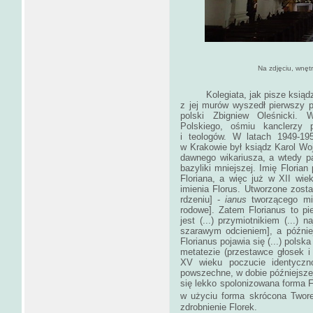
Na zdjęciu, wnętrze kościoła
Kolegiata, jak pisze ksiądz 
z jej murów wyszedł pierwszy p
polski Zbigniew Oleśnicki. 
Polskiego, ośmiu kanclerzy 
i teologów. W latach 1949-19
w Krakowie był ksiądz Karol Woj
dawnego wikariusza, a wtedy p
bazyliki mniejszej. Imię Floria
Floriana, a więc już w XII wie
imienia Florus. Utworzone zost
rdzeniu] ‑
ianus
tworzącego m
rodowe]. Zatem Florianus to pier
jest (...) przymiotnikiem (...) 
szarawym odcieniem], a później 
Florianus pojawia się (...) polska
metatezie (przestawce głosek 
XV wieku poczucie identycznoś
powszechne, w dobie późniejsze
się lekko spolonizowana forma F
w użyciu forma skrócona Twor
zdrobnienie Florek.