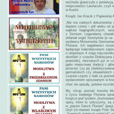
wschodu graniczyła z prowincją
miejscowości Lauriacum, czyli 
w Austrii.
Ksiądz Jan Kracik z Papieskiej 
„Nie ma żadnych dokumentów d
dopiero cztery i pół wieku od 
wątków hagiograficznych, wz
z Sirmium. Legendarny charakt
skłaniał ongiś historyków (a n
wydawca Monumenta Germaniae H
Floriana. Ich wątpliwości rozw
będącego kalendarzowym zapise
o utopionym 4 maja męczenniku
określeń z czasów Dioklecjana (
praesidis), nieznanych już w cz
jądro miejscowej tradycji i głó
przecież czy jej zbeletryzowana
germańskich czy słowiańskich cz
czasów często z Italii za pośre
wydarzeniem opisywanym w kron
choć nie opisały, polskie rocznik
My, chcąc poznać troszkę bliż
o życiu świętego Floriana opr
książce pod tytułem „Ilustrowane
opisy, które tu usłyszymy, są 
w „passio Sancti Floriani" (pasj
Użył ich również ksiądz Piotr S
„Żywotach świętych polskich" or