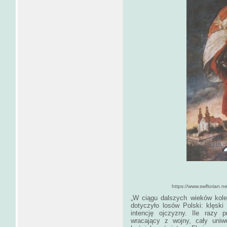
https://www.swflorian.net/index.
„W ciągu dalszych wieków kole
dotyczyło losów Polski: klęski
intencję ojczyzny. Ile razy p
wracający z wojny, cały uniw