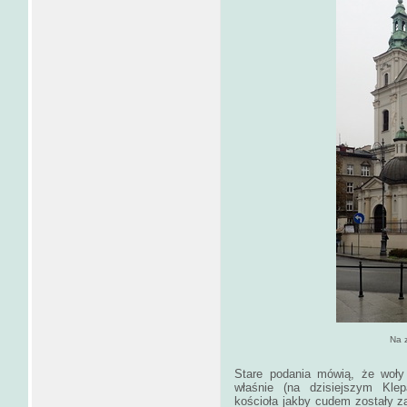
Na zdjęciu, kościół świę
Stare podania mówią, że woły 
właśnie (na dzisiejszym Kle
kościoła jakby cudem zostały zat