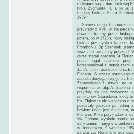
relikwiarzowej z daru królowej E
króla Zygmunta III, a po jej
fundacji biskupa Piotra Gembick
1939 r.
Sprawa druga to znaczenie o
przykłady z XVIII w. Na pergam
otwarcie trumny przez biskupa
potem, bo w 1725 r. nowy bisk
biskup przemyski i kanonik kra
Fromborku. Bp Szembek ustanowi
wraz z oktawą. Inny przykład. 
okres starań opactwa St Florian
poparł legat papieski przy
korespondował z nuncjuszem a
Jan A. Lipski przekazał klasztoro
Floriana. W czasie ostatniego 
zapadła decyzja o wyjęciu z trum
Zamoyskiego i ukryciu go w 
wspomina, że abp A. Sapieha za
przydały się one zwłaszcza w 
śmierci św. Stanisława, kiedy to 
Ks. Figlewicz nie wspomina o prz
pozostały jeszcze po jednej z
bowiem nadal jest miejscem, do
Floriana. Kilka przykładów z ost
św. Floriana uzyskała parafia św
sanktuarium maryjne w Siekierkac
w Jednorożcu, 9 września 1994
parafia św. Floriana w Sosnowcu