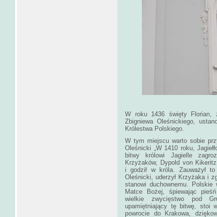
W roku 1436 święty Florian, 
Zbigniewa Oleśnickiego, usta
Królestwa Polskiego.
W tym miejscu warto sobie prz
Oleśnicki
„W 1410 roku, Jagiełł
bitwy królowi Jagielle zagro
Krzyżaków, Dypold von Kikeritz,
i godził w króla. Zauważył to
Oleśnicki, uderzył Krzyżaka i zg
stanowi duchownemu. Polskie w
Matce Bożej, śpiewając pieśń
wielkie zwycięstwo pod Gr
upamiętniający tę bitwę, stoi w
powrocie do Krakowa, dzię­ko