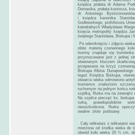
księdza prałata dr Adama Podw
Domasika, prałata kustosza, ksi
dr Antoniego Bystrzonowskieg
i księdza kanonika Stanisł
Godlewskiego, profofesora Uniw
katedralnych Władysława Wargo
księcia metropolity księdza Ja
świętego Stanisława, Biskupa
Po odemknięciu i zdjęciu wieka 
obite materią czerwonego kol
trumny znajduje się trumienk
przymocowane jest z jednej st
otwieranym kluczem skarbcowy
przepasana na krzyż czerwoną
Biskupa Albina Dunajewskiego 
tegoż Księdza Biskupa, równie
otwarciu wieka odmówiono antyfo
trumience znaleziono szczero
ruchomym na jednym końcu rur
szpilką. Rurka ma na zewnątrz 
Na szpilce pieczęć ks. biskupa
rurką, prawdopodobnie wsk
nieuszkodzona. Rurka spocz
owalne z
Cały relikwiarz z relikwiami wa
mierzona od środka wieka do ś
obwód koło wieka 20 ½ cm, o