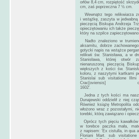
orłów 8,4 cm, rozpiętość skrzy
cm, zaś poprze
Wewnątrz tego relikwiarza zn
i wstążkę, zaszyta w jedwabną
pieczęcią Biskupa Andrzeja Trze
opieczętowaniu ich także pieczęc
który na szpilce 
Nadto znaleziono w trumienc
aksamitu, dobrze zachowanego.
gotycki napis na wstążce pergam
relikwii św. Stanisława, a w dr
Stanisława, której otwór 
nienaruszoną pieczęcią Bisku
większych z kości św. Stanis
koloru, z naszytymi kartkami 
Stanislai sub visitatione Ill
Crac[oviensi
160
Jedna z tych kości ma naszyt
Dunajewski oddzielił z niej czą
Również książę Metropolita odci
włożono wraz z pozostałymi, n
torebki, którą zawiązano i opi
Oprócz tych pięciu kawałków r
w torebce paczka mała, mate
z napisem: ‘Ex cistulla, in qua 
Floriani Mart. sub visitation