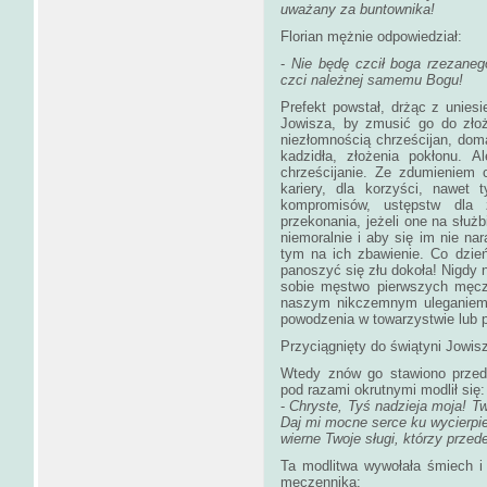
uważany za buntownika!
Florian mężnie odpowiedział:
-
Nie będę czcił boga rzezaneg
czci należnej samemu Bogu!
Prefekt powstał, drżąc z unies
Jowisza, by zmusić go do złoż
niezłomnością chrześcijan, doma
kadzidła, złożenia pokłonu. A
chrześcijanie. Ze zdumieniem 
kariery, dla korzyści, nawet 
kompromisów, ustępstw dla 
przekonania, jeżeli one na słu
niemoralnie i aby się im nie n
tym na ich zbawienie. Co dzie
panoszyć się złu dokoła! Nigdy 
sobie męstwo pierwszych męcze
naszym nikczemnym uleganiem z
powodzenia w towarzystwie lub p
Przyciągnięty do świątyni Jowisz
Wtedy znów go stawiono przed 
pod razami okrutnymi modlił się:
-
Chryste, Tyś nadzieja moja! Tw
Daj mi mocne serce ku wycierpie
wierne Twoje sługi, którzy przed
Ta modlitwa wywołała śmiech i
męczennika: