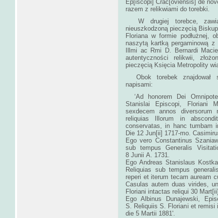
Ep[iscopi] Crac[oviensis] de nov
razem z relikw
W drugiej torebce, zawiąz
nieuszkodzoną pieczęcią Biskupa
Floriana w formie podłużnej, 
naszytą kartką pergaminową z na
Illmi ac Rmi D. Bernardi Macie
autentyczności relikwii, zło
pieczęcią Księcia Metrop
Obok torebek znajdował si
nap
‘Ad honorem Dei Omnipotenti
Stanislai Episcopi, Floriani
sexdecem annos diversorum m
reliquias Illorum in abscon
conservatas, in hanc tumbam inta
Die 12 Jun[ii] 1717-mo. Casimir
Ego vero Constantinus Szaniaw
sub tempus Generalis Visitation
8 Junii A. 1731.
Ego Andreas Stanislaus Kostka
Reliquias sub tempus generalis v
reperi et iterum tecam auream cum
Casulas autem duas virides, una
Floriani intactas reliqui 30 Mart[i
Ego Albinus Dunajewski, Epi
S. Reliquiis S. Floriani et remisi 
die 5 Mar