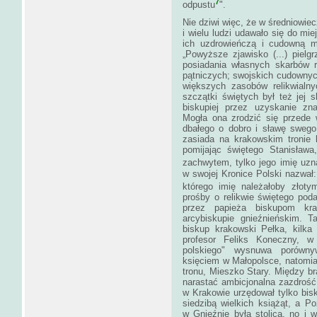
7
odpustu
".
Nie dziwi więc, że w średniowiec
i wielu ludzi udawało się do mi
ich uzdrowieńczą i cudowną mo
„Powyższe zjawisko (...) piel
posiadania własnych skarbów r
pątniczych; swojskich cudownyc
większych zasobów relikwialn
szczątki świętych był też jej s
biskupiej przez uzyskanie zna
Mogła ona zrodzić się przede 
dbałego o dobro i sławę swego 
zasiada na krakowskim tronie
pomijając świętego Stanisława
zachwytem, tylko jego imię uzn
w swojej Kronice Polski nazwał
którego imię należałoby złot
prośby o relikwie świętego poda
przez papieża biskupom kr
arcybiskupie gnieźnieńskim. T
biskup krakowski Pełka, kilka
profesor Feliks Koneczny, w
polskiego" wysnuwa porównyw
księciem w Małopolsce, natomias
tronu, Mieszko Stary. Między br
narastać ambicjonalna zazdroś
w Krakowie urzędował tylko bisk
siedzibą wielkich książąt, a P
w Gnieźnie była stolica, no i 