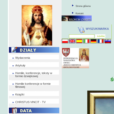
Strona główna
Kontakt
WYSZUKIWARKA
Wydarzenia
Artykuły
Homilie, konferencje, teksty w
formie dzwiękowej
Ś
Homilie konferencje w formie
filmowej
Książki
CHRISTUS VINCIT - TV