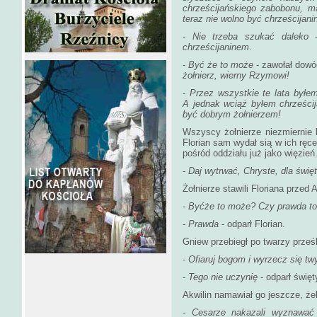
chrześcijańskiego zabobonu, m
teraz nie wolno być chrześcijan
-
Nie trzeba szukać daleko
-
chrześcijaninem
.
-
Być że to może
- zawołał dowó
żołnierz, wierny Rzymowi!
-
Przez wszystkie te lata byłe
A jednak wciąż byłem chrześci
być dobrym żołnierzem!
Wszyscy żołnierze niezmiernie lu
Florian sam wydał sią w ich ręce.
pośród oddziału już jako więzień
-
Daj wytrwać, Chryste, dla świę
Żołnierze stawili Floriana przed A
-
Byćże to może? Czy prawda to
-
Prawda
- odparł Florian.
Gniew przebiegł po twarzy prześ
-
Ofiaruj bogom i wyrzecz się tw
-
Tego nie uczynię
- odparł święt
Akwilin namawiał go jeszcze, ż
-
Cesarze nakazali wyznawać 