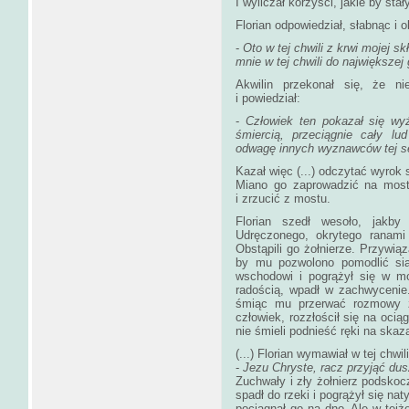
I wyliczał korzyści, jakie by sta
Florian odpowiedział, słabnąc i o
-
Oto w tej chwili z krwi mojej
mnie w tej chwili do największe
Akwilin przekonał się, że n
i powiedział:
-
Człowiek ten pokazał się wy
śmiercią, przeciągnie cały lu
odwagę innych wyznawców tej s
Kazał więc (...) odczytać wyrok 
Miano go zaprowadzić na mos
i zrzucić z mostu.
Florian szedł wesoło, jakby
Udręczonego, okrytego ranam
Obstąpili go żołnierze. Przywiąz
by mu pozwolono pomodlić sią
wschodowi i pogrążył się w mo
radością, wpadł w zachwycenie.
śmiąc mu przerwać rozmowy z
człowiek, rozzłościł się na ocią
nie śmieli podnieść ręki na skaz
(...) Florian wymawiał w tej chwil
-
Jezu Chryste, racz przyjąć du
Zuchwały i zły żołnierz podskoczy
spadł do rzeki i pogrążył się na
pociągnął go na dno. Ale w tejże