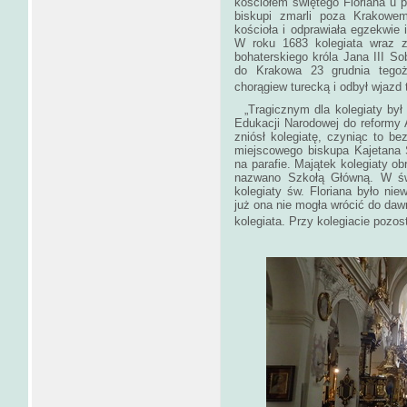
kościołem świętego Floriana u po
biskupi zmarli poza Krakowem
kościoła i odprawiała egzekwie
W roku 1683 kolegiata wraz z
bohaterskiego króla Jana III So
do Krakowa 23 grudnia tegoż
chorągiew turecką i odbył wjazd 
„Tragicznym dla kolegiaty był
Edukacji Narodowej do reformy 
zniósł kolegiatę, czyniąc to be
miejscowego biskupa Kajetana S
na parafie. Majątek kolegiaty o
nazwano Szkołą Głów­ną. W świ
kole­giaty św. Floriana było nie
już ona nie mogła wrócić do da
kolegiata. Przy kolegiacie po­zos