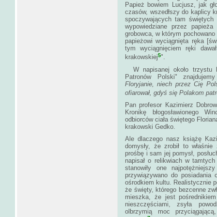
Papież bowiem Lucjusz, jak gło
czasów, wszedłszy do kaplicy kr
spoczywających tam świętych p
wypowiedziane przez papieża 
grobowca, w którym pochowano c
papieżowi wyciągnięta ręka [św
tym wyciągnięciem ręki dawa
5
krakowskiej
W napisanej około trzystu la
Patronów Polski" znajdujemy
Floryjanie, niech przez Cię Po
ofiarował, gdyś się Polakom pat
Pan profesor Kazimierz Dobrowo
Kronikę błogosławionego Wi
odbiorców ciała świętego Florian
krakowski Gedko.
Ale dlaczego nasz książę Kazi
domysły, że zrobił to właśnie
prośbę i sam jej pomysł, posłuc
napisał o relikwiach w tamtyc
stanowiły one najpotężniejs
przywiązywano do posiadania c
ośrodkiem kultu. Realistycznie 
że święty, którego bezcenne zw
mieszka, że jest pośrednikiem
nieszczęściami, zsyła powod
olbrzymią moc przyciągającą