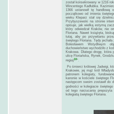
został konsekrowany w 1216 rok
Wincentego Kadłubka. Kazimierz
1366 ustanowił tę handlową 
początkowo od imienia święteg
wieku Kleparz stał się dzieln
Przybyszewski na stronie inter
opisuje, jak wielką estymą zac
który odwiedzał Kraków, nie o
Floriana. Nawet książęta, bisk
tutaj, aby po przywitaniu prze
świętego Floriana. Tędy jechał
Bolesławem Wstydliwym obj
duchowieństwo wychodziło z kośc
Krakowa. Dlatego drogę, która p
uli­cę Floriańska, Rynek, Grodz
10
regia)
".
Po śmierci królowej Jadwigi, kt
Krakowie, jej mąż król Władysław
patronem kolegiaty, fundowane
kanonie w kościele świętego Flo
następ­com swoim zostawił do dy
godności w kolegiacie świętego 
od tego narzucania prepozyta 
kolegiatą świętego Flo­riana.