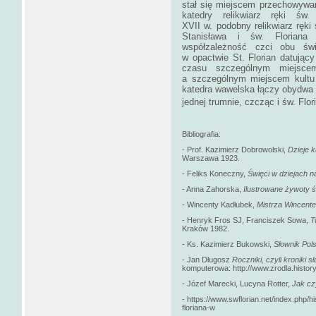
stał się miejscem przechowywan
katedry relikwiarz ręki św
XVII w. podobny relikwiarz ręki 
Stanisława i św. Floriana
współzależność czci obu świ
w opactwie St. Florian datujący
czasu szczególnym miejscem
a szczególnym miejscem kultu 
katedra wawelska łączy obydwa k
jednej trumnie, czcząc i św. Flor
Bibliografia:
- Prof. Kazimierz Dobrowolski,
Dzieje k
Warszawa 1923.
- Feliks Koneczny,
Święci w dziejach n
- Anna Zahorska,
Ilustrowane żywoty ś
- Wincenty Kadłubek,
Mistrza Wincente
- Henryk Fros SJ, Franciszek Sowa,
T
Kraków 1982.
- Ks. Kazimierz Bukowski,
Słownik Pol
- Jan Długosz
Roczniki, czyli kroniki 
komputerowa: http://www.zrodla.history
- Józef Marecki, Lucyna Rotter,
Jak cz
- https://www.swflorian.net/index.php/h
floriana-w