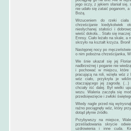
jego oczy, z jękiem słaniał się,
nie udało się zataić poganom, a
Bożą.
Wrzuceniem do rzeki ciała 
chrześcijanie kiedykolwiek o
niesłychanej stałości i dobro
wieść dokoła... Stało się inaczej
Ennsy. Ciało leżało na skale, a 
skrzyło na kształt krzyża. Bronił
Następnej nocy po męczeństwie 
o nim pobożna chrześcijanka, Wal
We śnie ukazał się jej Floria
nadbrzeżnej i poganie nie wiedzą
i pochować w miejscu, które j
pracującą na roli, wzięła wóz 
wóz ciało, przykryła je wikl
otaczającego jej zagrodę. (...
chciały iść dalej. Był wielki up
wozu. Waleria zaczęła się mod
przedsięwzięcie i zwłoki święte
Wtedy nagle przed nią wytrysnął 
raźno pociągnęły wóz, który przy
dotąd płynie źródło.
Przybywszy na miejsce, Waler
prześladowania skrycie odwi
uzdrowienia i inne cuda. Ki