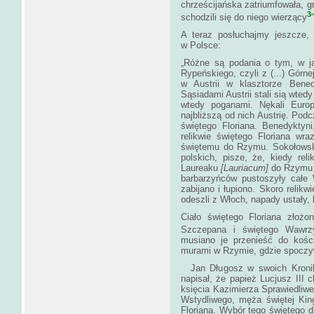
chrześcijańska zatriumfowała, g
3
schodzili się do niego wierzący
A teraz posłuchajmy jeszcze, 
w Polsce:
„Różne są podania o tym, w ja
Rypeńskiego, czyli z (...) Górne
w Austrii w klasztorze Bene
Sąsiadami Austrii stali sią wted
wtedy poganami. Nękali Euro
najbliższą od nich Austrię. Pod
świętego Floriana. Benedyktyn
relikwie świętego Floriana wr
świętemu do Rzymu. Sokołowski,
polskich, pisze, że, kiedy rel
Laureaku
[Lauriacum]
do Rzymu 
barbarzyńców pustoszyły całe 
zabijano i łupiono. Skoro relikw
odeszli z Włoch, napady ustały,
Ciało świętego Floriana złoż
Szczepana i świętego Wawrz
musiano je przenieść do kości
murami w Rzymie, gdzi
Jan Długosz w swoich Kronik
napisał, że papież Lucjusz II
księcia Kazimierza Sprawiedliwe
Wstydliwego, męża świętej King
Floriana. Wybór tego świętego d