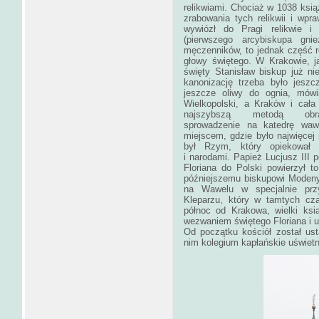
relikwiami. Chociaż w 1038 ksi
zrabowania tych relikwii i wpr
wywiózł do Pragi relikwie i
(pierwszego arcybiskupa gnie
męczenników, to jednak część rel
głowy świętego. W Krakowie, ja
święty Stanisław biskup już nie
kanonizację trzeba było jeszc
jeszcze oliwy do ognia, mówi
Wielkopolski, a Kraków i cał
najszybszą metodą ob
sprowadzenie na katedrę wawe
miejscem, gdzie było najwięcej r
był Rzym, który opiekował s
i narodami. Papież Lucjusz III p
Floriana do Polski powierzył 
późniejszemu biskupowi Modeny,
na Wawelu w specjalnie prz
Kleparzu, który w tamtych cz
północ od Krakowa, wielki ksi
wezwaniem świętego Floriana i u
Od początku kościół został ust
nim kolegium kapłańskie uświet