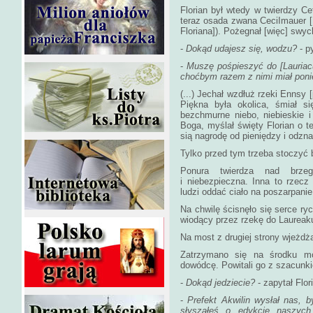
Florian był wtedy w twierdzy Cet
teraz osada zwana CeciImauer 
Floriana]). Pożegnał [więc] swyc
-
Dokąd udajesz się, wodzu?
- py
-
Muszę pośpieszyć do [Lauriac
choćbym razem z nimi miał pon
(...) Jechał wzdłuż rzeki Ennsy 
Piękna była okolica, śmiał si
bezchmurne niebo, niebieskie 
Boga, myślał święty Florian o te
sią nagrodę od pieniędzy i odzn
Tylko przed tym trzeba stoczyć b
Ponura twierdza nad brzeg
i niebezpieczna. Inna to rzecz
ludzi oddać ciało na poszarpanie,
Na chwilę ścisnęło się serce ry
wiodący przez rzekę do Laureak
Na most z drugiej strony wjeżdża
Zatrzymano się na środku mos
dowódcę. Powitali go z szacunk
-
Dokąd jedziecie?
- zapytał Flor
-
Prefekt Akwilin wysłał nas, 
słyszałeś o edykcie naszyc