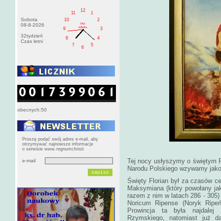
12
11
1
Sobota
10
2
PM
08-8-2026
sobota
9
3
32tydzień
8
4
Czas letni
7
5
6
obecnych:50
Proszę podać swój adres e-mail, aby
otrzymywać najnowsze informacje
o serwisie www.regnumchristi
Tej nocy usłyszymy o świętym Fl
e-mail
Narodu Polskiego wzywamy jako
Święty Florian był za czasów ce
Maksymiana (który powołany ja
razem z nim w latach 286 - 305
Noricum Ripense (Noryk Ripeńs
Prowincja ta była najdalej
Rzymskiego, natomiast już d