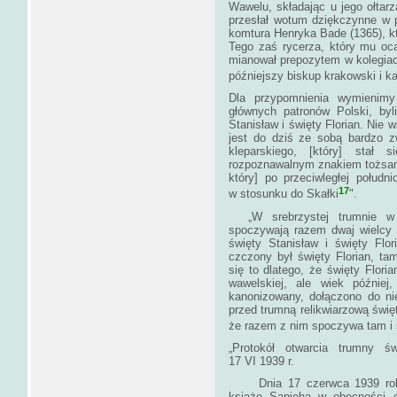
Wawelu, składając u jego ołtarz
przesłał wotum dziękczynne w p
komtura Henryka Bade (1365), kt
Tego zaś rycerza, który mu oca­
mianował prepozytem w kolegiacie
późniejszy biskup krakowski i k
Dla przypomnienia wymienimy 
głównych patronów Polski, byl
Stanisław i święty Florian. Nie
jest do dziś ze sobą bardzo zw
kleparskiego, [który] stał 
rozpoznawalnym znakiem tożsamo
który] po przeciwległej południ
17
w stosunku do Skałki
„W srebrzystej trumnie w ce
spoczywają razem dwaj wielcy 
święty Stanisław i święty Flo
czczony był święty Florian, ta
się to dlatego, że święty Flori
wawelskiej, ale wiek późnie
kanonizowany, dołączono do nie
przed trumną relikwia­rzową św
że razem z nim spoczywa tam i ś
„Protokół otwarcia trumny 
17 VI 1939 r.
Dnia 17 czerwca 1939 roku 
książę Sapieha w obecności cz