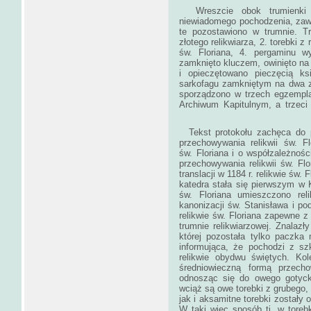
Wreszcie obok trumienki z
niewiadomego pochodzenia, zawi
te pozostawiono w trumnie. T
złotego relikwiarza, 2. torebki z 
św. Floriana, 4. pergaminu wy
zamknięto kluczem, owinięto n
i opieczętowano pieczęcią ks
sarkofagu zamkniętym na dwa z
sporządzono w trzech egzempla
Archiwum Kapitulnym, a trzeci
Tekst protokołu zachęca do po
przechowywania relikwii św. F
św. Floriana i o współzależnośc
przechowywania relikwii św. Fl
translacji w 1184 r. relikwie św.
katedra stała się pierwszym w
św. Floriana umieszczono re
kanonizacji św. Stanisława i pod
relikwie św. Floriana zapewne z
trumnie relikwiarzowej. Znalaz
której pozostała tylko paczka
informująca, że pochodzi z sz
relikwie obydwu świętych. Ko
średniowieczną formą przechow
odnosząc się do owego gotyck
wciąż są owe torebki z grubego
jak i aksamitne torebki zostały 
W taki więc sposób tj. w toreb