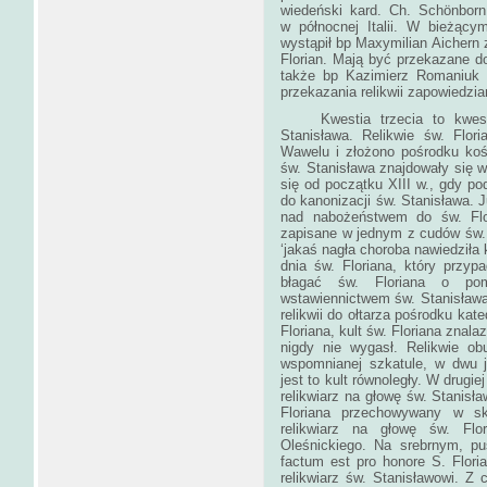
wiedeński kard. Ch. Schönbor
w północnej Italii. W bieżącym
wystąpił bp Maxymilian Aichern z 
Florian. Mają być przekazane do 
także bp Kazimierz Romaniuk d
przekazania relikwii zapowied
Kwestia trzecia to kwestia 
Stanisława. Relikwie św. Flor
Wawelu i złożono pośrodku kośc
św. Stanisława znajdowały się w 
się od początku XIII w., gdy p
do kanonizacji św. Stanisława. 
nad nabożeństwem do św. Flori
zapisane w jednym z cudów św.
‘jakaś nagła choroba nawiedziła 
dnia św. Floriana, który przy
błagać św. Floriana o pom
wstawiennictwem św. Stanisława. 
relikwii do ołtarza pośrodku kat
Floriana, kult św. Floriana znala
nigdy nie wygasł. Relikwie ob
wspomnianej szkatule, w dwu 
jest to kult równoległy. W drugi
relikwiarz na głowę św. Stanisła
Floriana przechowywany w sk
relikwiarz na głowę św. Flo
Oleśnickiego. Na srebrnym, pu
factum est pro honore S. Flori
relikwiarz św. Stanisławowi. Z