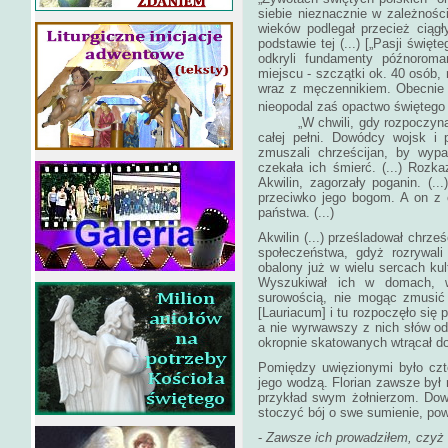
siebie nieznacznie w zależnośc
wieków podlegał przecież ciąg
podstawie tej (...) [„Pasji świę
odkryli fundamenty późnorom
miejscu - szczątki ok. 40 osób
wraz z męczennikiem. Obecnie w
nieopodal zaś opactwo świętego 
„W chwili, gdy rozpoczyna si
całej pełni. Dowódcy wojsk i 
zmuszali chrześcijan, by wypar
czekała ich śmierć. (...) Rozk
Akwilin, zagorzały poganin. (...
przeciwko jego bogom. A on z 
państwa. (...)
Akwilin (...) prześladował chrz
społeczeństwa, gdyż rozrywali
obalony już w wielu sercach kul
Wyszukiwał ich w domach, w
surowością, nie mogąc zmusić
[Lauriacum] i tu rozpoczęło się 
a nie wyrwawszy z nich słów od
okropnie skatowanych wtrącał do
Pomiędzy uwięzionymi było czter
jego wodzą. Florian zawsze był 
przykład swym żołnierzom. Dow
stoczyć bój o swe sumienie, pow
-
Zawsze ich prowadziłem, czyż t