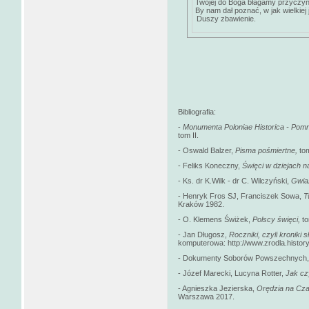
Twojej do Boga błagamy przyczyn
By nam dał poznać, w jak wielkiej 
Duszy zbawienie.
Bibliografia:
-
Monumenta Poloniae Historica - Pomni
tom II.
- Oswald Balzer,
Pisma pośmiertne,
to
- Feliks Koneczny,
Święci w dziejach n
- Ks. dr K.Wilk - dr C. Wilczyński,
Gwiaz
- Henryk Fros SJ, Franciszek Sowa,
T
Kraków 1982.
- O. Klemens Świżek,
Polscy święci,
t
- Jan Długosz,
Roczniki, czyli kroniki
komputerowa: http://www.zrodla.history
- Dokumenty Soborów Powszechnych, t
- Józef Marecki, Lucyna Rotter,
Jak cz
- Agnieszka Jezierska,
Orędzia na Cza
Warszawa 2017.