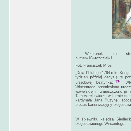
Wizerunek ze strony: ht
numer=10&rozdzial=1
Fot. Franciszek Mróz
„Dnia 11 lutego 1764 roku Kongr
tydzień później decyzję tę po
39
urzędowej beatyfikacji
". Wt
Wincentego przeniesiono urocz
wawelskiej i umieszczono je na
Tam w relikwiarzu w formie sre
kardynała Jana Puzynę, spoc
proces kanonizacyjny błogosław
W śpiewniku księdza Siedlec
błogosławionego Wincentego: