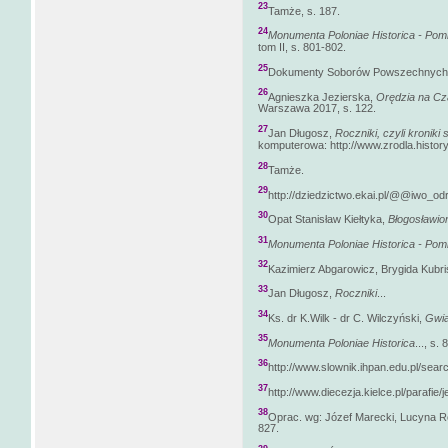
23
Tamże, s. 187.
24
Monumenta Poloniae Historica - Pomn
tom II, s. 801-802.
25
Dokumenty Soborów Powszechnych, t
26
Agnieszka Jezierska,
Orędzia na Cz
Warszawa 2017, s. 122.
27
Jan Długosz,
Roczniki, czyli kroniki
komputerowa: http://www.zrodla.history
28
Tamże.
29
http://dziedzictwo.ekai.pl/@@iwo_o
30
Opat Stanisław Kiełtyka,
Błogosławion
31
Monumenta Poloniae Historica - Pomn
32
Kazimierz Abgarowicz, Brygida Kubri
33
Jan Długosz,
Roczniki
...
34
Ks. dr K.Wilk - dr C. Wilczyński,
Gwia
35
Monumenta Poloniae Historica
..., s. 
36
http://www.slownik.ihpan.edu.pl/sea
37
http://www.diecezja.kielce.pl/parafi
38
Oprac. wg: Józef Marecki, Lucyna R
827.