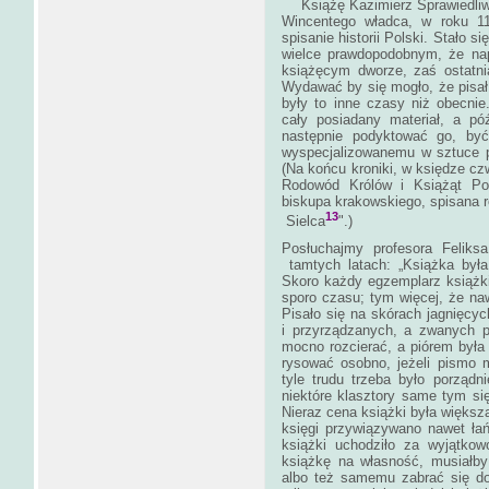
Książę Kazimierz Sprawiedliwy
Wincentego władca, w roku 11
spisanie historii Polski. Stało 
wielce prawdopodobnym, że napi
książęcym dworze, zaś ostatni
Wydawać by się mogło, że pisał
były to inne czasy niż obecni
cały posiadany materiał, a pó
następnie podyktować go, by
wyspecjalizowanemu w sztuce p
(Na końcu kroniki, w księdze czwa
Rodowód Królów i Książąt Pol
biskupa krakowskiego, spisana r
13
Sielca
".)
Posłuchajmy profesora Felik
tamtych latach: „Książka była
Skoro każdy egzemplarz książk
sporo czasu; tym więcej, że naw
Pisało się na skórach jagnięcy
i przyrządzanych, a zwanych p
mocno rozcierać, a piórem była 
rysować osobno, jeżeli pismo 
tyle trudu trzeba było porząd
niektóre klasztory same tym si
Nieraz cena książki była większ
księgi przywiązywano nawet ła
książki uchodziło za wyjątkow
książkę na własność, musiałb
albo też samemu zabrać się d