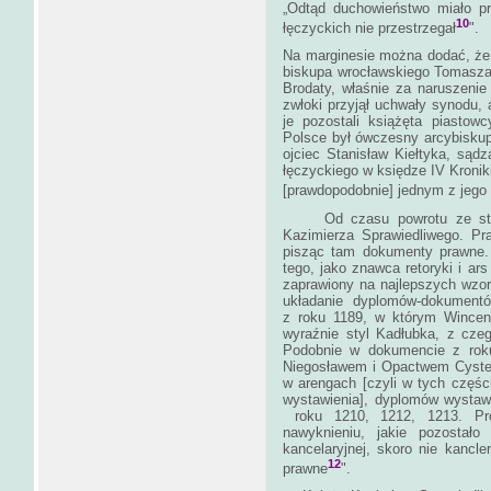
„Odtąd duchowieństwo miało pr
10
łęczyckich nie przestrzegał
".
Na marginesie można dodać, że 
biskupa wrocławskiego Tomasza 
Brodaty, właśnie za naruszenie
zwłoki przyjął uchwały synodu, 
je pozostali książęta piasto
Polsce był ówczesny arcybiskup
ojciec Stanisław Kiełtyka, są
łęczyckiego w księdze IV Kroniki
[prawdopodobnie] jednym z jego
Od czasu powrotu ze studi
Kazimierza Sprawiedliwego. Pr
pisząc tam dokumenty prawne. 
tego, jako znawca retoryki i ars
zaprawiony na najlepszych wzora
układanie dyplomów-dokument
z roku 1189, w którym Wincent
wyraźnie styl Kadłubka, z cze
Podobnie w dokumencie z rok
Niegosławem i Opactwem Cyster
w arengach [czyli w tych częś
wystawienia], dyplomów wystaw
roku 1210, 1212, 1213. Pro
nawyknieniu, jakie pozostał
kancelaryjnej, skoro nie kancl
12
prawne
".