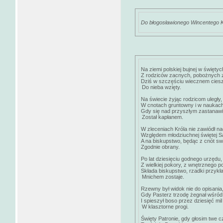
Do błogosławionego Wincentego 
Na ziemi polskiej bujnej w świętyc
Z rodziców zacnych, pobożnych 
Dziś w szczęściu wiecznem ciesz
Do nieba wzięty.
Na świecie żyjąc rodzicom uległy,
W cnotach gruntowny i w naukach 
Gdy się nad przyszłym zastanaw
Został kapłanem.
W zleceniach Króla nie zawiódł nad
Względem młodziuchnej świętej S
A na biskupstwo, będąc z cnót s
Zgodnie obrany.
Po lat dziesięciu godnego urzędu,
Z wielkiej pokory, z wnętrznego p
Składa biskupstwo, rzadki przykła
Mnichem zostaje.
Rzewny był widok nie do opisania
Gdy Pasterz trzodę żegnał wśród ł
I spieszył boso przez dziesięć mil
W klasztorne progi.
Święty Patronie, gdy głosim twe c