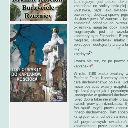
Liczniejszym jest poczet dok
zasiadania na stolicy biskupiej
wystawca, bądź jako świadek
papieskiej i dotyczą sprawy jego
do Jędrzejowa. W żadnym z tych
stwierdzić odnośnie do okresu
określnika magister obok Kad
magisteryatu jest to wsze
kancelaryjnym Zachodniej Euro
magister, jakiekolwiek miałby
episcopus
, dostojna tytulatura b
czy też
7
zbędnym
Uważa się też, że po powrocie
8
kapłańskie
.
W roku 1180 został zwołany w 
Profesor Feliks Koneczny pisze
całe duchowieństwo polskie. U
może posiadać własny majątek
rąk książęcych jak i prywatny
„następców w godności duchown
więc dobra takie nie miały pra
swoich prawnych dziedziców. B
Ius spolii,
czyli] prawa zabor
innego duchownego. Tym sposob
książęcemu, a ludność zamieszk
od przymusowych świadczeń
zatwierdzone przez papieża, a