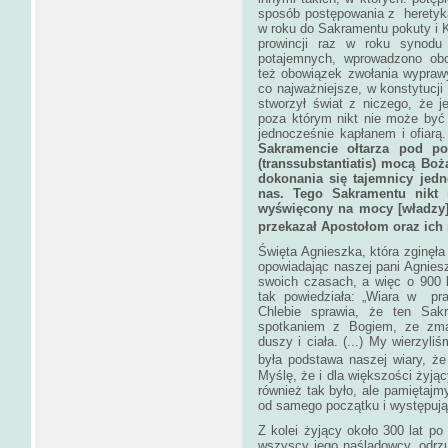
sposób postępowania z heretyk
w roku do Sakramentu pokuty i 
prowincji raz w roku synodu
potajemnych, wprowadzono obo
też obowiązek zwołania wypraw
co najważniejsze, w konstytucji
stworzył świat z niczego, że j
poza którym nikt nie może być
jednocześnie kapłanem i ofiarą
Sakramencie ołtarza pod po
(transsubstantiatis) mocą Bo
dokonania się tajemnicy jedn
nas. Tego Sakramentu nikt
wyświęcony na mocy [władzy]
przekazał Apostołom oraz ich
Święta Agnieszka, która zginęł
opowiadając naszej pani Agnies
swoich czasach, a więc o 900 l
tak powiedziała: „Wiara w p
Chlebie sprawia, że ten Sakr
spotkaniem z Bogiem, ze zma
duszy i ciała. (...) My wierzyl
była podstawa naszej wiary, 
Myślę, że i dla większości żyj
również tak było, ale pamiętajmy
od samego początku i występują 
Z kolei żyjący około 300 lat po
wszyscy jego naśladowcy, odrzu