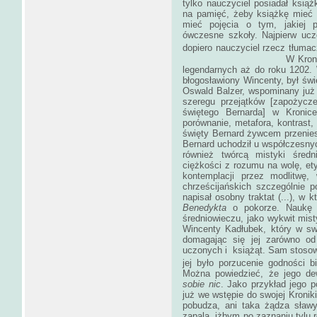
tylko nauczyciel posiadał książ
na pamięć, żeby książkę mieć 
mieć pojęcia o tym, jakiej pi
ówczesne szkoły. Najpierw uc
dopiero nauczyciel rzecz tłumacz
W Kronice zawarte są
legendarnych aż do roku 1202. 
błogosławiony Wincenty, był świę
Oswald Balzer, wspominany już w
szeregu przejątków [zapożycze
świętego Bernarda] w Kronice
porównanie, metafora, kontrast, 
święty Bernard żywcem przeniesi
Bernard uchodził u współczesnych
również twórcą mistyki średni
ciężkości z rozumu na wolę, et
kontemplacji przez modlitwę
chrześcijańskich szczególnie 
napisał osobny traktat (...), w 
Benedykta
o pokorze. Naukę o
średniowieczu, jako wykwit misty
Wincenty Kadłubek, który w sw
domagając się jej zarówno od 
uczonych i książąt. Sam stoso
jej było porzucenie godności b
Można powiedzieć, że jego d
sobie nic
. Jako przykład jego 
już we wstępie do swojej Kronik
pobudza, ani taka żądza sławy
zapala, iżbym po zaznaniu tylu r