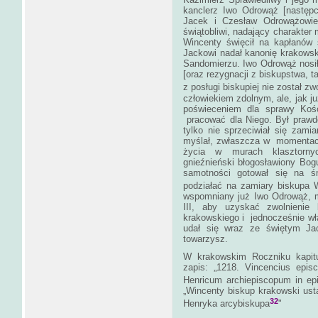
kanclerz Iwo Odrowąż [następ
Jacek i Czesław Odrowążowie, 
świątobliwi, nadający charakte
Wincenty święcił na kapłanów
Jackowi nadał kanonię krakowsk
Sandomierzu. Iwo Odrowąż nosi
[oraz rezygnacji z biskupstwa, t
z posługi biskupiej nie został zw
człowiekiem zdolnym, ale, jak j
poświeceniem dla sprawy Koś
pracować dla Niego. Był prawdo
tylko nie sprzeciwiał się zam
myślał, zwłaszcza w momentach
życia w murach klasztorny
gnieźnieński błogosławiony Bogum
samotności gotował się na śm
podziałać na zamiary biskupa 
wspomniany już Iwo Odrowąż, m
III, aby uzyskać zwolnienie
krakowskiego i jednocześnie wł
udał się wraz ze świętym Ja
towarzysz.
W krakowskim Roczniku kapit
zapis: „1218. Vincencius epis
Henricum archiepiscopum in ep
„Wincenty biskup krakowski ustą
32
Henryka arcybiskupa
"