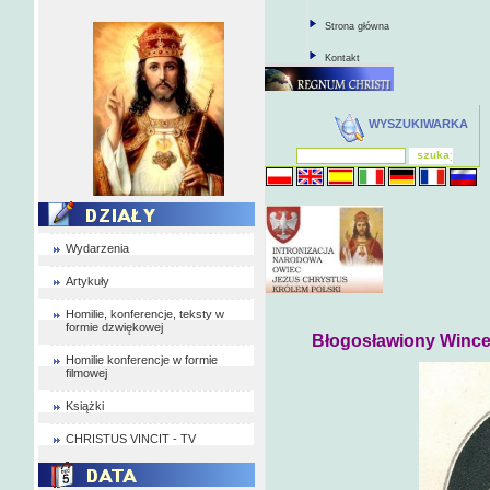
Strona główna
Kontakt
WYSZUKIWARKA
Wydarzenia
Artykuły
Homilie, konferencje, teksty w
formie dzwiękowej
Błogosławiony Wincen
Homilie konferencje w formie
filmowej
Książki
CHRISTUS VINCIT - TV