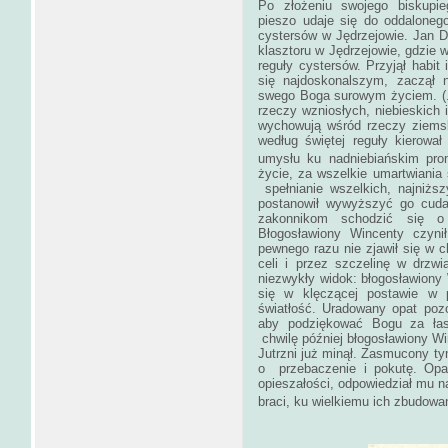
Po złożeniu swojego biskupi
pieszo udaje się do oddaloneg
cystersów w Jędrzejowie. Jan Dł
klasztoru w Jędrzejowie, gdzie w
reguły cystersów. Przyjął habi
się najdoskonalszym, zaczął 
swego Boga surowym życiem. (.
rzeczy wzniosłych, niebieskich 
wychowują wśród rzeczy ziemsk
według świętej reguły kierowa
umysłu ku nadniebiańskim pro
życie, za wszelkie umartwiania 
spełnianie wszelkich, najniżs
postanowił wywyższyć go cuda
zakonnikom schodzić się o
Błogosławiony Wincenty czyn
pewnego razu nie zjawił się w c
celi i przez szczelinę w drzwi
niezwykły widok: błogosławiony W
się w klęczącej postawie w p
światłość. Uradowany opat poz
aby podziękować Bogu za łas
chwilę później błogosławiony Win
Jutrzni już minął. Zasmucony tym
o przebaczenie i pokutę. Opa
opieszałości, odpowiedział mu 
braci, ku wielkiemu ich zbudowan