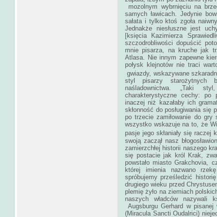
mozolnym wybrnięciu na brzeg
samych ławicach. Jedynie bowi
sałata i tylko ktoś zgoła naiwn
Jednakże niesłuszne jest uch
[księcia Kazimierza Sprawiedl
szczodrobliwości dopuścić po
mnie pisarza, na kruche jak tr
Atlasa. Nie innym zapewne kier
połysk klejnotów nie traci wart
gwiazdy, wskazywane szkaradny
styl pisarzy starożytnych
naśladownictwa. „Taki sty
charakterystyczne cechy: po 
inaczej niż kazałaby ich grama
skłonność do posługiwania się p
po trzecie zamiłowanie do gry 
wszystko wskazuje na to, że Wi
pasje jego skłaniały się raczej 
swoją zaczął nasz błogosławio
zamierzchłej historii naszego k
się postacie jak król Krak, z
powstało miasto Grakchovia, c
której imienia nazwano rzekę
spróbujemy prześledzić histori
drugiego wieku przed Chrystuse
plemię żyło na ziemiach polskic
naszych władców nazywali k
Augsburgu Gerhard w pisanej w
(Miracula Sancti Oudalrici) ni