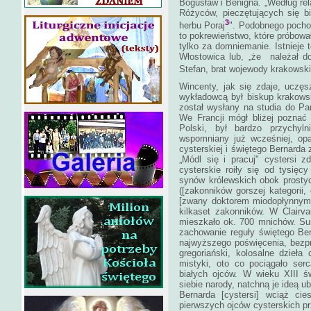
Bogusław i Benigna. „Według rela
Różyców, pieczętujących się bia
3
herbu Poraj
". Podobnego pocho
to pokrewieństwo, które próbow
tylko za domniemanie. Istnieje 
Włostowica lub, „że należał d
Stefan, brat wojewody krakowski
Wincenty, jak się zdaje, uczęs
wykładowcą był biskup krakows
został wysłany na studia do Par
We Francji mógł bliżej poznać
Polski, był bardzo przychyl
wspomniany już wcześniej, opa
cysterskiej i świętego Bernarda 
„Módl się i pracuj" cystersi z
cysterskie roiły się od tysię
synów królewskich obok prosty
([zakonników gorszej kategorii,
[zwany doktorem miodopłynnym] 
kilkaset zakonników. W Clairv
mieszkało ok. 700 mnichów. Su
zachowanie reguły świętego Be
najwyższego poświęcenia, bezpr
gregoriański, kolosalne dzieła c
mistyki, oto co pociągało se
białych ojców. W wieku XIII ś
siebie narody, natchną je ideą u
Bernarda [cystersi] wciąż ci
pierwszych ojców cysterskich prz