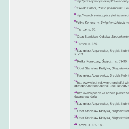
http://jedrzejow.cystersi.pl/bl-wincenty
7
Oswald Balzer,
Pisma pośmiertne,
Lwó
8
http://www.brewiarz.pl/czytelnia/swie
9
Feliks Koneczny,
Święci w dziejach n
10
Tamże, s. 88.
11
Opat Stanisław Kiełtyka,
Błogosławion
12
Tamże, s. 180.
13
Kazimierz Abgarowicz, Brygida Kubri
s. 233.
14
Feliks Koneczny,
Święci...
, s. 89-90.
15
Opat Stanisław Kiełtyka,
Błogosławion
16
Kazimierz Abgarowicz, Brygida Kubri
17
http://www.jedrzejow.cystersi.pl/bl-wi
df06ebad3866eb63ce6c12ce11033df7=
18
http://www.poselska.nazwa.pl/wieczor
dawna-wandalia
19
Kazimierz Abgarowicz, Brygida Kubri
20
Opat Stanisław Kiełtyka,
Błogosławion
21
Opat Stanisław Kiełtyka,
Błogosławion
22
Tamże, s. 185-186.