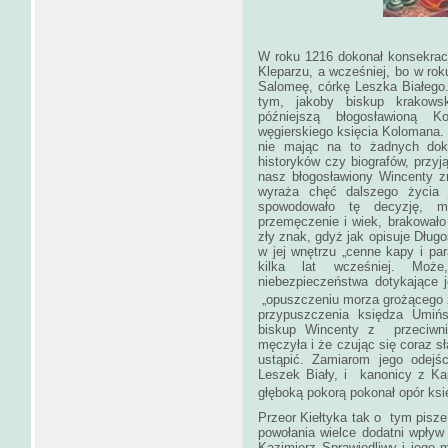
W roku 1216 dokonał konsekracj
Kleparzu, a wcześniej, bo w rok
Salomeę, córkę Leszka Białego
tym, jakoby biskup krakowsk
późniejszą błogosławioną Ko
węgierskiego księcia Kolomana. 
nie mając na to żadnych doku
historyków czy biografów, 
nasz błogosławiony Wincenty z
wyraża chęć dalszego życia 
spowodowało tę decyzję, m
przemęczenie i wiek, brakowało
zły znak, gdyż jak opisuje Długos
w jej wnętrzu „cenne kapy i par
kilka lat wcześniej. Może
niebezpieczeństwa dotykające 
„opuszczeniu morza grożącego
przypuszczenia księdza Umińs
biskup Wincenty z przeciwni
męczyła i że czując się coraz sł
ustąpić. Zamiarom jego odejśc
Leszek Biały, i kanonicy z Kap
głęboką pokorą pokonał opór księ
Przeor Kiełtyka tak o tym pisze
powołania wielce dodatni wpływ
Kazimierz Sprawiedliwy i jego