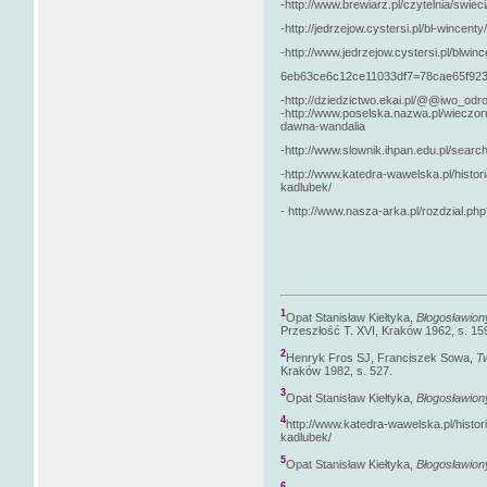
-http://www.brewiarz.pl/czytelnia/swiec
-http://jedrzejow.cystersi.pl/bl-wincenty
-http://www.jedrzejow.cystersi.pl/blwin
6eb63ce6c12ce11033df7=78cae65f92
-http://dziedzictwo.ekai.pl/@@iwo_od
-http://www.poselska.nazwa.pl/wieczorn
dawna-wandalia
-http://www.slownik.ihpan.edu.pl/sear
-http://www.katedra-wawelska.pl/histor
kadlubek/
- http://www.nasza-arka.pl/rozdzial.p
1
Opat Stanisław Kiełtyka,
Błogosławion
Przeszłość T. XVI, Kraków 1962, s. 15
2
Henryk Fros SJ, Franciszek Sowa,
Tw
Kraków 1982, s. 527.
3
Opat Stanisław Kiełtyka,
Błogosławion
4
http://www.katedra-wawelska.pl/histo
kadlubek/
5
Opat Stanisław Kiełtyka,
Błogosławiony
6