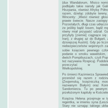
(dux Wandalorum, Misico nomi
podbijało takie narody jak Gali
Hiszpania, również Afrykę Półn
razem, dzieląc zdobyte tereny,
Wincenty: „Wieść również głos
prawie świecie. Nasze zastępy
Pozostałych, długi czas udręczon
że jeśliby bądź losem, bądź m
równy miał przypaść udział. G
przybyły [ziemie] ciągnące się 
Iran), z drugiej aż do Bułgarii,
dzisiejszej Austrii). Gdy po li
niebezpieczeństw wojennych zaj
sobie księciem pewnego czło
podanie o smoku wawelskim, 
dwóch Pompiliuszach, czyli Popi
też nazywana Rzepicą). Podobni
przeczytać w niewie
Wielko
Po śmierci Kazimierza Sprawied
przeniósł się razem z rodzi
(Znojemską, księżniczką mor
nazwanym Białym) oraz Kon
Sandomierza. Tu po pewnym c
przełożonym kapituły w Koście
Księżna Helena przejmuje w 
regentka, w imieniu syna (Lesze
Stary nie uznając takiego ukła