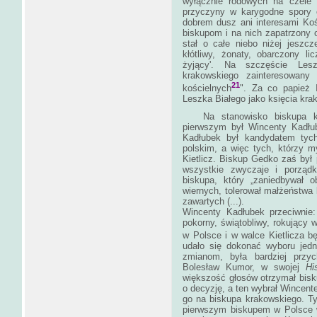
wyłącznie rodowych na czele fr
przyczyny w karygodne spory 
dobrem dusz ani interesami Koś
biskupom i na nich zapatrzony o
stał o całe niebo niżej jeszc
kłótliwy, żonaty, obarczony l
żyjący'. Na szczęście Les
krakowskiego zainteresowany 
21
kościelnych
". Za co papież I
Leszka Białego jako ks
Na stanowisko biskupa kra
pierwszym był Wincenty Kadłu
Kadłubek był kandydatem tych
polskim, a więc tych, którzy m
Kietlicz. Biskup Gedko zaś był 
wszystkie zwyczaje i porząd
biskupa, który „zaniedbywał o
wiernych, tolerował małżeństwa
zawart
Wincenty Kadłubek przeciwnie:
pokorny, świątobliwy, rokujący w
w Polsce i w walce Kietlicza b
udało się dokonać wyboru jedn
zmianom, była bardziej przyc
Bolesław Kumor, w swojej
Hi
większość głosów otrzymał bis
o decyzję, a ten wybrał Wincente
go na biskupa krakowskiego. T
pierwszym biskupem w Polsce w