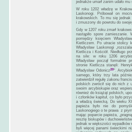
jednakże umarł zanim udało mu 
W roku 1202 władzę w Krakowi
Laskonogi. Próbował on mocn
krakowskich. To mu się jednak
i zmuszony do powrotu do swojej
Gdy w 1207 roku zmarł krakows
nastąpiło spore zamieszanie.
pomiędzy księciem Władysła
Kietliczem. Po utracie stolicy k
Władysław Laskonogi „rozszalał
Kietlicza i Kościół. Niedługo pr
na sile: w roku 1206 arcybi
Władysław począł formalnie p
stronie Kietlicza stanęli: Hen
20
Władysław Odonicz
". Arcybis
samego, który trzy lata późnie
zatwierdził regułę zakonu franc
polskich zwrócił się do nich z
swoim arcybiskupie oraz wspiera
również do książąt polskich, upo
i członków kapituł, co było pr
a władzą świecką. Do wieku XII
papieża było nie do pomyśl
Laskonogiego o te prawa z pry
mając poparcie papieża, „pragną
resztę biskupów i duchowieństwo
jednak w większości wypadków ni
byli więcej panami świeckimi 