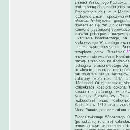
śmierci Wincentego Kadłubka. 
pod tą samą datą znajdujemy ta
Cracoviensis obiit, et in Moriin
krakowski zmarł i spoczywa w M
słownika historyczno - geograf
dowiedzieć się, że: „Do klasztor
konwent [cystersów] sprowadzo
klasztor jędrzejowski nazywaj
kamienia kwadratowego, na ś
krakowskiego Wincentego zwane
miejscowym klasztorze. Budy
36
przepływa potok [Brzeźnica]
nazywała się wcześniej Brzeźnic
nazwę zmieniono na Andreovia,
jednego z 5 braci świętego Bern
to właśnie jego drogą mieli pójś
tak powstała nazwa Jędrzejów.
założony około roku 1147, ale
Morimond. Otrzymał nazwę Mori
konsekracji kościoła dokona
kościoła klasztornego w pośw
Kazimierz Sprawiedliwy. Po r
rozbudowie] przez [krakowsk
Kadłubka w 1210 roku i został
Maryi Pannie, patronce zakonu 
Błogosławionego Wincentego K
(po ostatniej reformie) kalend
obowiązkowym wspomnieniu lit