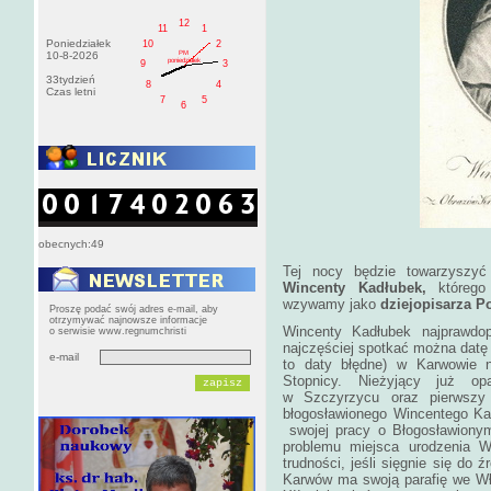
12
11
1
Poniedziałek
10
2
PM
10-8-2026
poniedziałek
9
3
33tydzień
8
4
Czas letni
7
5
6
obecnych:49
Tej nocy będzie towarzyszy
Wincenty Kadłubek,
którego 
wzywamy jako
dziejopisarza Po
Proszę podać swój adres e-mail, aby
otrzymywać najnowsze informacje
Wincenty Kadłubek najprawdop
o serwisie www.regnumchristi
najczęściej spotkać można datę 1
e-mail
to daty błędne) w Karwowie 
Stopnicy. Nieżyjący już o
w Szczyrzycu oraz pierwszy 
błogosławionego Wincentego Kad
swojej pracy o Błogosławionym
problemu miejsca urodzenia W
trudności, jeśli sięgnie się do 
Karwów ma swoją parafię we Wło