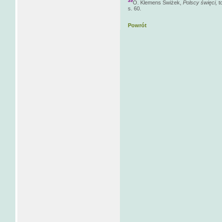
39
O. Klemens Świżek,
Polscy święci,
t
s. 60.
Powrót