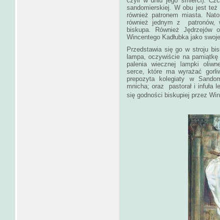
czyli w dniu jego śmierci). Cz
sandomierskiej. W obu jest też
również patronem miasta. Natom
również jednym z patronów, w
biskupa. Również Jędrzejów o
Wincentego Kadłubka jako swoj
Przedstawia się go w stroju bi
lampa, oczywiście na pamiątkę
palenia wiecznej lampki oliwn
serce, które ma wyrażać gorli
prepozyta kolegiaty w Sandom
mnicha; oraz pastorał i infuła l
się godności biskupiej przez Wi