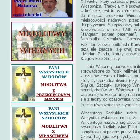
XII wieku, który uznawany jest z
Włostowica. Tradycja miejscowa 
w kościele, jest tą, w której c
do miejsca urodzenia Wincen
miejscowości nadanych przez
Koprzywnicy. Sulejów otrzymał
Koprzywnica w roku 1208 wieś
[„tanquam sortem paternam", 
Niekisiałka, Czerników i Gojców
Fakt ten znowu podkreśla Karw
tezą nie zgadzali się dwaj zn
Marian Plezia, którzy opowia
Kargów koło Sto
Imię Wincenty upowszechniło 
sprowadzone do Polski relikwie
z czasów cesarza Dioklecjana.
który był zarządcą dworu, (czyl
Śląsku. Szczątki świętego Wi
benedyktynów we Wrocławiu. I
wcześniej w Polsce imię nadan
się z łaciny od czasownika ‘vin
to imię równoznaczne (synonimic
Wincentego Kadłubka ludzie
Wszystko wskazuje na to, że 
Wincentego nazywał się albo, 
przezwisko Kadłub, więc Filius
omyłkowo napisane przez Długo
Część hagiografów przychyla si