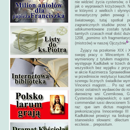
nie widzieć życia cystersów, o 
jak o wyprawach krzyżowych. Na
w którymś z wielkich i słynny
monastyczny pełen powagi 
światowego, tutaj spotkał p
zagranicznych studiów przez 
udokumentowane zostało tytułe
tamtych czasach miał dość duże
1208, „pomimo ich fragmentarycz
6
(mistrzów) w naszej Ojczyźnie
Żyjący na przełomie XIX i XX
swojej pracy o Wincentym Ka
wymieniony z tytułem magistra
występuje Kadłubek w trzech 
wszystkich bez wyjątku z przy
w akcie Kazimierza Sprawiedliw
w przedmiocie restytucyi kasztel
szeregu licznych świadków wym
Vincencii magistri.... Po raz
przez ostatnich wydawców do ro
darowiznę wsi Czernikowa, G
Cystersów sulejowskich; o s
commendari iussi devocionem Sudo
raz: que iam dictus magister
prekonizacyjna Innocentego II
Kadłubkowi prowizyi na biskup
stanowisko słowami: dilectum
ecclesie... prepositum.