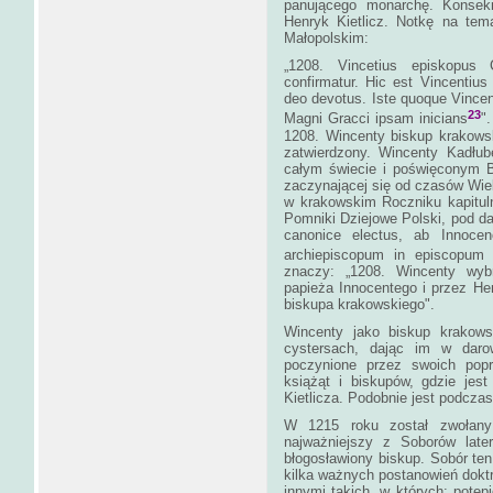
panującego monarchę. Konsek
Henryk Kietlicz. Notkę na tem
Małopolskim:
„1208. Vincetius episkopus 
confirmatur. Hic est Vincentius 
deo devotus. Iste quoque Vince
23
Magni Gracci ipsam inicians
"
1208. Wincenty biskup krakowsk
zatwierdzony. Wincenty Kadłu
całym świecie i poświęconym B
zaczynającej się od czasów Wiel
w krakowskim Roczniku kapitul
Pomniki Dziejowe Polski, pod da
canonice electus, ab Innoce
archiepiscopum in episcopum
znaczy: „1208. Wincenty wybr
papieża Innocentego i przez He
biskupa krakowskiego".
Wincenty jako biskup krakow
cystersach, dając im w darow
poczynione przez swoich popr
książąt i biskupów, gdzie jes
Kietlicza. Podobnie jest podcza
W 1215 roku został zwołany
najważniejszy z Soborów late
błogosławiony biskup. Sobór ten 
kilka ważnych postanowień doktr
innymi takich, w których: potęp