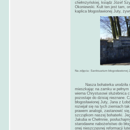
chełmżyńskiej, ksiądz Józef Szy
Okoniewski. Kult ten jest tam, o
kaplica błogosławionej Juty, ży
Na zdjęciu: Sanktuarium błogosławionej 
Nasza bohaterka urodziła się 
mieszkając na zamku w pełnym d
wierna Chrystusowi służebnica c
pozostaje do dzisiaj nieznane. 
błogosławionej Juty, Jana z Łobd
rozwijał się na tych ziemiach t
prawem analogii, zastanowić się,
szczątkom naszej bohaterki. Jeg
Jakuba w Chełmnie, posłuchajmy, j
starodawne nabożeństwo do błog
onej nieszczęsnej reformacji lut