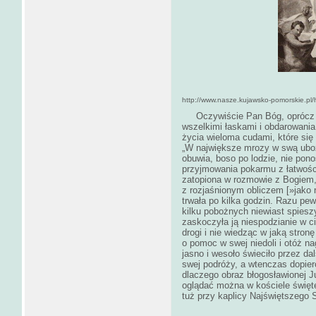
http://www.nasze.kujawsko-pomorskie.pl/h
Oczywiście Pan Bóg, oprócz wie
wszelkimi łaskami i obdarowania 
życia wieloma cudami, które się
„W największe mrozy w swą uboż
obuwia, boso po lodzie, nie po
przyjmowania pokarmu z łatwośc
zatopiona w rozmowie z Bogiem,
z rozjaśnionym obliczem [»jako n
trwała po kilka godzin. Razu pe
kilku pobożnych niewiast spiesz
zaskoczyła ją niespodzianie w c
drogi i nie wiedząc w jaką stron
o pomoc w swej niedoli i otóż n
jasno i wesoło świeciło przez dal
swej podróży, a wtenczas dopier
dlaczego obraz błogosławionej J
oglądać można w kościele święte
tuż przy kaplicy Najświętszego