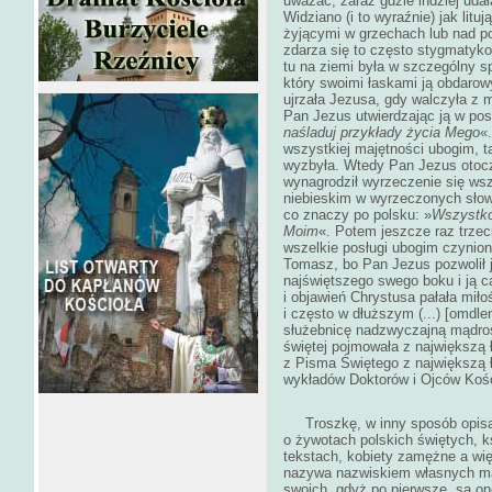
uważać, zaraz gdzie indziej uda
Widziano (i to wyraźnie) jak litu
żyjącymi w grzechach lub nad p
zdarza się to często stygmatyk
tu na ziemi była w szczególny 
który swoimi łaskami ją obdarowy
ujrzała Jezusa, gdy walczyła z m
Pan Jezus utwierdzając ją w pos
naśladuj przykłady życia Mego
«
wszystkiej majętności ubogim, 
wyzbyła. Wtedy Pan Jezus otoczo
wynagrodził wyrzeczenie się ws
niebieskim w wyrzeczonych słow
co znaczy po polsku: »
Wszystko 
Moim
«. Potem jeszcze raz trzec
wszelkie posługi ubogim czynion
Tomasz, bo Pan Jezus pozwolił je
najświętszego swego boku i ją 
i objawień Chrystusa pałała miło
i często w dłuższym (...) [omdl
służebnicę nadzwyczajną mądro
świętej pojmowała z największą ł
z Pisma Świętego z największą ł
wykładów Doktorów i Ojców Kości
Troszkę, w inny sposób opisał 
o żywotach polskich świętych, k
tekstach, kobiety zamężne a więc
nazywa nazwiskiem własnych mał
swoich, gdyż po pierwsze, są one