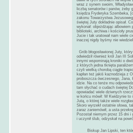
wraz z synem swoim, Władysław
liczbą senatorów i panów, żeby 
księdza Fryderyka Szembeka, [o
zakonu Towarzystwa Jezusowego,
świętej Juty dokładnie opisał. 
wykonał: objeżdżając albowiem pr
biblioteki, archiwa i kościoły pr
Jucie i tak uratował nam wiele c
inaczej nigdy byśmy nie wiedziel
Grób błogosławionej Juty, który
odwiedził również król Jan III S
innymi wspominają kroniki o dwó
z których jedna tknięta paraliże
czyli wielką chorobą ciągle trap
kapłan też jakiś kaznodzieja z 
proboszcza ówczesnego, Jana, kt
idzie. Na co tenże mu odpowiedz
tam słychać o cudach świętej D
opowiadać wiele dziwnych rzeczy,
w końcu mówił: W Kwidzynie to s
Jutą, o której także wiele rozgła
Skoro wyrzekł ostatnie słowa, ta
zaraz zaniemówił, a usta przekrę
Pozostał niemym przez 15 dni i 
i uczynił ślub, odzyskał na pow
Biskup Jan Lipski, ten który o