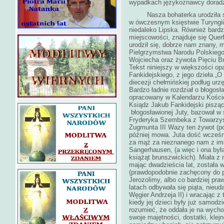
wypadkach językoznawcy doradza
Nasza bohaterka urodziła się
w ówczesnym księstwie Turyngii, 
niedaleko Lipska. Również bardzo
miejscowości, znajduje się Querf
urodził się, dobrze nam znany, m
Pielgrzymstwa Narodu Polskiego
Wojciecha oraz żywot
Tekst niniejszy w większości op
Fankidejskiego, z jego dzieła „
diecezji chełmińskiej podług ur
Bardzo ładnie rozdział o błogosła
opracowany w Kalendarzu Kościel
Ksiądz Jakub Fankidejski pisząc 
błogosławionej Juty, bazował w 
Fryderyka Szembeka z Towarzyst
Zugmunta III Wazy ten żywot (po
później mowa. Juta dość wcześni
za mąż za nieznanego nam z imi
Sangerhausen, (a więc i ona był
książąt brunszwickich). Miała z n
mając dwadzieścia lat, została 
(prawdopodobnie zachęcony do p
Jerozolimy, albo co bardziej pr
latach odbywała się piąta, nieu
Węgier Andrzeja II) i wraca
kiedy jej dzieci były już samodz
rozumieć, że oddała je na wych
swoje majętności, dostatki, kle