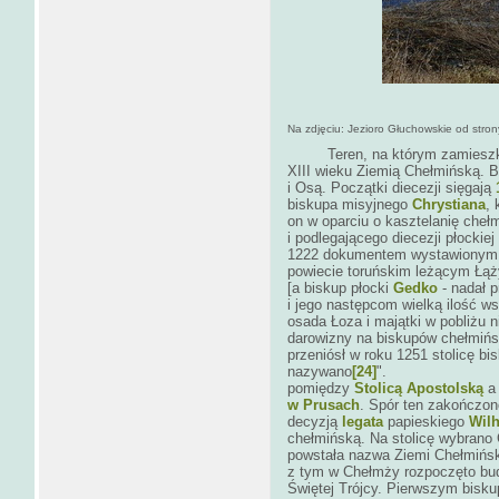
Na zdjęciu: Jezioro Głuchowskie od stron
Teren, na którym zamieszkała
XIII wieku Ziemią Chełmińską. B
i Osą. Początki diecezji sięgają
biskupa misyjnego
Chrystiana
,
on w oparciu o kasztelanię che
i podlegającego diecezji płockie
1222 dokumentem wystawionym w
powiecie toruńskim leżącym Łąż
[a biskup płocki
Gedko
- nadał p
i jego następcom wielką ilość ws
osada Łoza i majątki w pobliżu n
darowizny na biskupów chełmińs
przeniósł w roku 1251 stolicę bi
nazywano
[24]
".
pomiędzy
Stolicą Apostolską
a 
w Prusach
. Spór ten zakończon
decyzją
legata
papieskiego
Wil
chełmińską. Na stolicę wybrano
powstała nazwa Ziemi Chełmińsk
z tym w Chełmży rozpoczęto bu
Świętej Trójcy. Pierwszym bisk