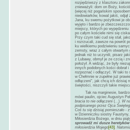
rozpędziwszy z klasztoru zakonn
znieważyli: dom on Boży, kośció
(więcej niż pogańskim sposobem 
niedowiarków, kowal jakiś, odją
Jana, ku swemu pożytkowi je obr
wyjęto i bardzo je zbezczeszczon
miejscy, których po wypędzeniu
po całym kościele nimi się ciska
Przy czym taki cud się stał, jak
i rozrzucali, zawsze na powrót 
ku wielkiemu podziwieniu samych
zemsty, wraz z całym otwartym 
jednak niż to uczynili, pisarz j
z Lubawy, obmył je ze czcią i z
położył. A widząc, że były niezu
innych podobnych kości dobrał i d
rozpoznać i odłączyć. W taki to
w Chełmnie w zupełne już prawi
odłączeni", jak chcą ich dzisiaj
świętości, niszczyli takie miejsc
Tak na marginesie, bardzo ciek
mówi paulin, ojciec Augustyn Pel
bracia to nie odłączeni
(...).
W na
podpisanego przez Ojca Świętego 
Coś tu się dzisiaj pomieszało
- z
w Dzienniczku siostry Faustyny,
Miłosierdzia Bożego, w dniu pi
sprowadź mi dusze heretyków
miłosierdzia Mojego
[43]
. Natomi