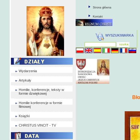
Strona główna
Kontakt
WYSZUKIWARKA
Wydarzenia
Artykuły
Homilie, konferencje, teksty w
formie dzwiękowej
Bło
Homilie konferencje w formie
filmowej
Książki
CHRISTUS VINCIT - TV