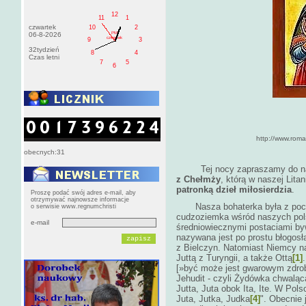
12
11
1
czwartek
10
2
PM
06-8-2026
czwartek
9
3
32tydzień
8
4
Czas letni
7
5
6
http://www.roman-catholic-sain
obecnych:31
Tej nocy zapraszamy do nasz
z Chełmży
, którą w naszej Lit
patronką dzieł miłosierdzia
Proszę podać swój adres e-mail, aby
otrzymywać najnowsze informacje
Nasza bohaterka była z pocho
o serwisie www.regnumchristi
cudzoziemka wśród naszych pols
e-mail
średniowiecznymi postaciami by
nazywana jest po prostu błogosł
z Bielczyn. Natomiast Niemcy n
Juttą z Turyngii, a także Ottą
[1]
[»być może jest gwarowym zdrob
Jehudit - czyli Żydówka chwaląc
Jutta, Juta obok Ita, Ite. W Po
Juta, Jutka, Judka
[4]
". Obecnie 