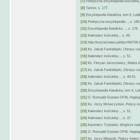
[7]
Podręczna encyklopedia kościelna
[8]
Tamże, s. 177.
[9]
Encyklopedia Katolicka
, tom II, Lub
[10]
Podręczna encyklopedia
..., s. 188
[11]
Encyklopedia Katolicka
..., s. 178.
[12]
Kalendarz kościelny
... s. 49.
[13]
http://kosciol.wiara.pl/doc/49070
[14]
Ks. Jakub Fankidejski,
Obrazy cu
[15]
Kalendarz kościelny
..., s. 51.
[16]
Ks. Floryan Jaroszewicz,
Matka ś
[17]
Ks. Jakub Fankidejski,
Obrazy cu
[18]
Kalendarz kościelny
..., s. 49-51.
[19]
Ks. Jakub Fankidejski,
Obrazy cu
[20]
Encyklopedia Katolicka
, tom X, Lub
[21]
O. Romuald Gustaw OFM,
Hagiog
[22]
Ks. Jerzy Mrówczyński,
Polscy k
[23]
Kalendarz kościelny
..., s. 51.
[24]
Kalendarz kościelny
..., s. 37.
[25]
Kazimierz Trybulski,
Wzgórze nad 
[26]
O. Romuald Gustaw OFM,
Hagiogr
[27]
Ks. Jerzy Misiurek,
Polscy święci 