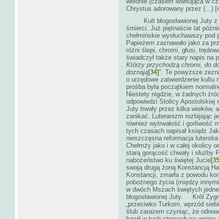
welonie (czasem lewitująca w cza
Chrystus adorowany przez (...) [n
Kult błogosławionej Juty z wie
śmierci. Już piętnaście lat późn
chełmińskie wysłuchawszy pod p
Papieżem zaznawało jako za przy
różni ślepi, chromi, głusi, trędo
świadczył także stary napis na
Którzy przychodzą chromi, do do
doznają
[34]
". Te powyższe zezna
o urzędowe zatwierdzenie kultu 
prośba była początkiem normalnej
Niestety nigdzie, w żadnych źró
odpowiedzi Stolicy Apostolskiej 
Juty trwały przez kilka wieków, 
zanikać. Luteranizm rozbijając je
również wytrwałość i gorliwość 
tych czasach napisał ksiądz Ja
nieszczęsna reformacja luterska
Chełmży jako i w całej okolicy o
starą gorącość chwały i służby 
nabożeństwo ku świętej Jucie
[35
swoją drugą żoną Konstancją Hab
Konstancji, zmarła z powodu kom
pobożnego życia (między innymi 
w dwóch Mszach świętych jednego
błogosławionej Juty. Król Zygm
„przeciwko Turkom, wprzód siebie
ślub zarazem czyniąc, że odnowi
bawił w tych stronach na wojnie