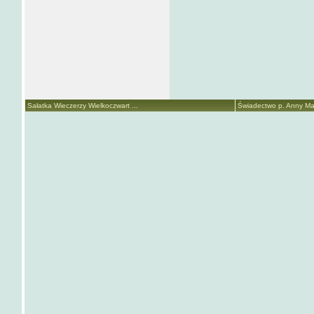
Sałatka Wieczerzy Wielkoczwart ...
Świadectwo p. Anny Mari