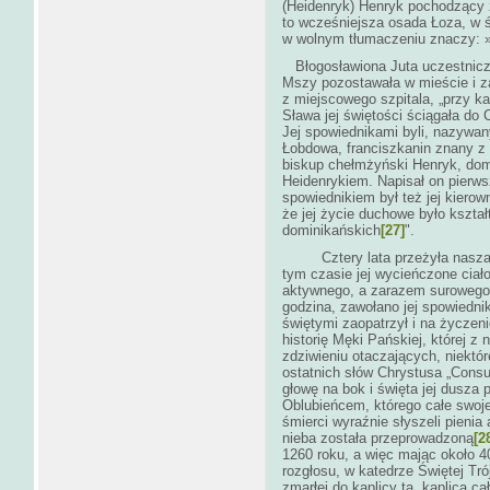
(Heidenryk) Henryk pochodzący z
to wcześniejsza osada Łoza, w 
w wolnym tłumaczeniu znaczy: 
Błogosławiona Juta uczestnicz
Mszy pozostawała w mieście i z
z miejscowego szpitala, „przy k
Sława jej świętości ściąg
Jej spowiednikami byli, nazywa
Łobdowa, franciszkanin znany z 
biskup chełmżyński Henryk, dom
Heidenrykiem. Napisał on pierwsz
spowiednikiem był też jej kiero
że jej życie duchowe było kszt
dominikańskich
[27]
".
Cztery lata przeżyła nasza bł
tym czasie jej wycieńczone ciał
aktywnego, a zarazem surowego i 
godzina, zawołano jej spowiedni
świętymi zaopatrzył i na życzen
historię Męki Pańskiej, której z
zdziwieniu otaczających, niektó
ostatnich słów Chrystusa „Consu
głowę na bok i święta jej dusza
Oblubieńcem, którego całe swoj
śmierci wyraźnie słyszeli pienia 
nieba została przeprowadzoną
[2
1260 roku, a więc mając około 40
rozgłosu, w katedrze Świętej Tr
zmarłej do kaplicy ta „kaplica c