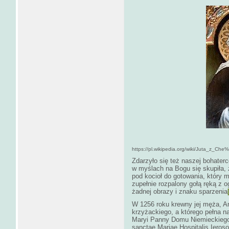
https://pl.wikipedia.org/wiki/Juta_z
Zdarzyło się też naszej bohaterc
w myślach na Bogu się skupiła, 
pod kocioł do gotowania, który 
zupełnie rozpalony gołą ręką z o
żadnej obrazy i znaku sparzenia
W 1256 roku krewny jej męża, A
krzyżackiego, a którego pełna n
Maryi Panny Domu Niemieckiego
sanctae Mariae Hospitalis Ieros