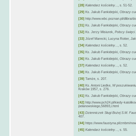
[28]
Kalendarz kościelny
..., s. 51-52.
[29]
Ks. Jakub Fankidejski,
Obrazy cu
[30]
http://www.wbc.poznan.pl/dlibra/
[31]
Ks. Jakub Fankidejski,
Obrazy cu
[32]
Ks. Jerzy Misiurek,
Polscy święci
.
[33]
Józef Marecki, Lucyna Rotter,
Jak
[34]
Kalendarz kościelny
..., s. 52.
[35]
Ks. Jakub Fankidejski,
Obrazy cu
[36]
Ks. Jakub Fankidejski,
Obrazy cu
[37]
Kalendarz kościelny
..., s. 52.
[38]
Ks. Jakub Fankidejski,
Obrazy cu
[39]
Tamże, s. 207.
[40]
Ks. Antoni Liedke,
W poszukiwaniu 
Kraków 1957, s. 276.
[41]
Ks. Jakub Fankidejski,
Obrazy cu
[42]
http://www.pch24.pl/kiedy-katolik
pelanowskiego,56893,i.html
[43]
Dzienniczek Sługi Bożej S.M. Fau
407.
[44]
https://www.faustyna.pl/zmbm/now
[45]
Kalendarz kościelny
..., s. 55.