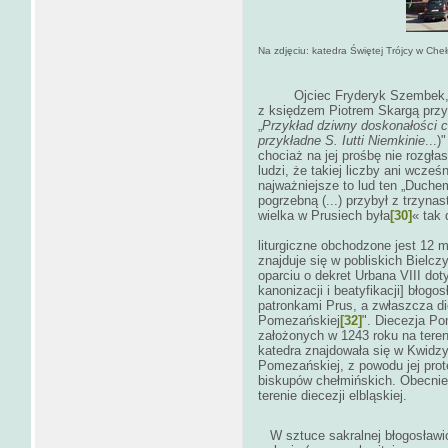
Na zdjęciu: katedra Świętej Trójcy w Ch
Ojciec Fryderyk Szembek, o 
z księdzem Piotrem Skargą przy
„
Przykład dziwny doskonałości c
przykładne S. Iutti Niemkinie
...)
chociaż na jej prośbę nie rozgła
ludzi, że takiej liczby ani wcześ
najważniejsze to lud ten „Duch
pogrzebną (...) przybył z trzyna
wielka w Prusiech była
[30]
« tak
W diecezji toru
liturgiczne obchodzone jest 12 m
znajduje się w pobliskich Bielcz
oparciu o dekret Urbana VIII d
kanonizacji i beatyfikacji] błog
patronkami Prus, a zwłaszcza die
Pomezańskiej
[32]
". Diecezja Po
założonych w 1243 roku na tere
katedra znajdowała się w Kwidzyn
Pomezańskiej, z powodu jej prote
biskupów chełmińskich. Obecnie 
terenie die
W sztuce sakralnej błogosławion