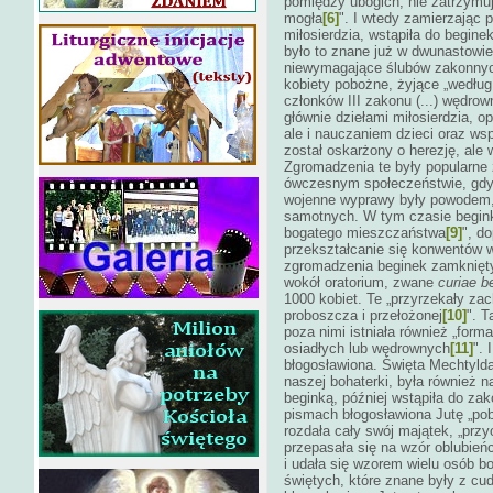
pomiędzy ubogich, nie zatrzymuj
mogła
[6]
". I wtedy zamierzając 
miłosierdzia, wstąpiła do begin
było to znane już w dwunastowie
niewymagające ślubów zakonnych,
kobiety pobożne, żyjące „według
członków III zakonu (...) wędrow
głównie dziełami miłosierdzia, o
ale i nauczaniem dzieci oraz ws
został oskarżony o herezję, ale 
Zgromadzenia te były popularne
ówczesnym społeczeństwie, gdy
wojenne wyprawy były powodem, 
samotnych. W tym czasie beginki
bogatego mieszczaństwa
[9]
", d
przekształcanie się konwentów w 
zgromadzenia beginek zamknięt
wokół oratorium, zwane
curiae
b
1000 kobiet. Te „przyrzekały z
proboszcza i przełożonej
[10]
". T
poza nimi istniała również „for
osiadłych lub wędrownych
[11]
". 
błogosławiona. Święta Mechtyld
naszej bohaterki, była również
beginką, później wstąpiła do z
pismach błogosławiona Jutę „pob
rozdała cały swój majątek, „prz
przepasała się na wzór oblubi
i udała się wzorem wielu osób b
świętych, które znane były z cu