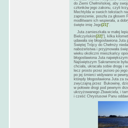
do Ziemi Chełmińskiej, aby swo
członków jego zakonu, czyli krzy
Mechtylda w swoich tekstach nap
zaproszenie, poszła za głosem P
modlitwami ich wspierała, a dob
święte imię Jego
[21]
".
Juta zamieszkała w małej lepian
Bielczyńskim
[22]
"], kilka kilo
udawała się błogosławiona Juta 
Świętej Trójcy do Chełmży nied
nabożeństwa i przyjmowała świ
wieku okoliczni mieszkańcy opowia
błogosławiona Juta największym
Najświętszym Sakramencie była p
chciała, ukracała sobie drogę i 
lecz prosto przez jezioro po je
po jej śmierci widywano w pewny
którędy błogosławiona Juta za sw
zwyczajną przez Bukowinę, dzi
w połowie drogi pod pewnym drz
ukrzyżowanego Zbawiciela, i tam
i cześć Chrystusowi Panu oddaw