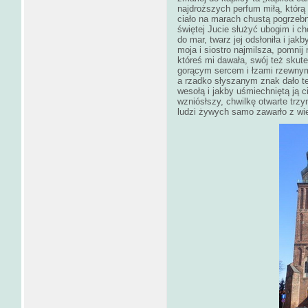
najdroższych perfum miłą, którą
ciało na marach chustą pogrzebną
świętej Jucie służyć ubogim i c
do mar, twarz jej odsłoniła i ja
moja i siostro najmilsza, pomnij
któreś mi dawała, swój też skut
gorącym sercem i łzami rzewnym
a rzadko słyszanym znak dało te
wesołą i jakby uśmiechniętą ją 
wzniósłszy, chwilkę otwarte t
ludzi żywych samo zawarło z wi