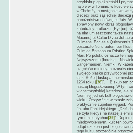
arcybiskup gnieźnieński i pryma
najpierw w Toruniu, w kościele ś
w Chełmży, a następnie we wszys
diecezji oraz sąsiedniej diecez
nabożeństwo do świętej Juty. W 
sprawiony nowy obraz błogosławi
katedralnym ołtarzu. „Był [on] 
na nim umieszczono także nastę
Maximo] et Cultui Divae Juttae 
Culmensi Ecclesia Quiescentis T
obscurato Nunc autem per Illustr
Culmiae Episcopum Pristino Sple
Maii. Po polsku oznacza ten na
Najwyższemu [bardziej - Najwięk
Sangerhausen, Niemki. W katedr
oziębłość minionych czasów niem
swojego blasku przywróconej prz
łaski Bożej] biskupa chełmiński
1264 roku.]
[38]
". Biskup ten pr
naszej błogosławionej. W tym ce
w chełmżyńskiej katedrze, ale ni
Niemniej jednak kult błogosławio
wieku. Oczywiście w czasie zabo
praktycznie zupełnie wygasł. P
Jakuba Fankidejskiego: „Dziś da
że żyła kiedyś na naszej ziemi ś
tym mniej słychać
[39]
". Dopiero
międzywojennym, kult ten powróc
odtąd czczona jest błogosławion
tego kultu, szczególnie przyczyn