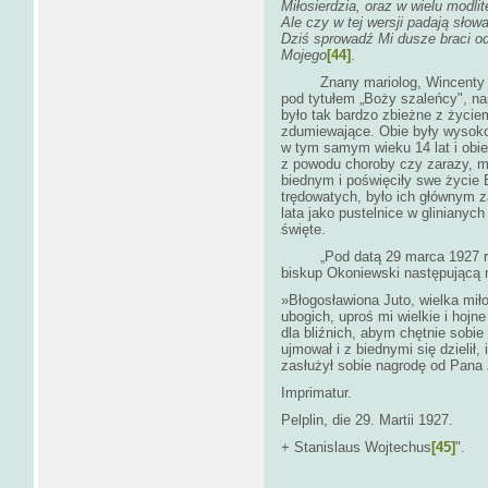
Miłosierdzia, oraz w wielu modli
Ale czy w tej wersji padają sło
Dziś sprowadź Mi dusze braci od
Mojego
[44]
.
Znany mariolog, Wincenty Łas
pod tytułem „Boży szaleńcy", nap
było tak bardzo zbieżne z życiem 
zdumiewające. Obie były wysoko
w tym samym wieku 14 lat i obie 
z powodu choroby czy zarazy, ma
biednym i poświęciły swe życie 
trędowatych, było ich głównym z
lata jako pustelnice w glinianyc
święte.
„Pod datą 29 marca 1927 roku 
biskup Okoniewski następującą m
»Błogosławiona Juto, wielka mił
ubogich, uproś mi wielkie i hojne
dla bliźnich, abym chętnie sobie
ujmował i z biednymi się dzielił, 
zasłużył sobie nagrodę od Pana
Imprimatur.
Pelplin, die 29. Martii 1927.
+ Stanislaus Wojtechus
[45]
".