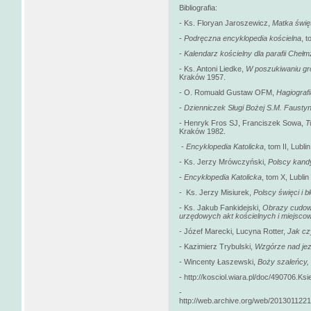
Bibliografia:
- Ks. Floryan Jaroszewicz,
Matka świę
-
Podręczna encyklopedia kościelna
, 
-
Kalendarz kościelny dla parafii Cheł
- Ks. Antoni Liedke,
W poszukiwaniu gro
Kraków 1957.
- O. Romuald Gustaw OFM,
Hagiografi
-
Dzienniczek Sługi Bożej S.M. Faustyn
- Henryk Fros SJ, Franciszek Sowa,
T
Kraków 1982.
-
Encyklopedia Katolicka
, tom II, Lubli
- Ks. Jerzy Mrówczyński,
Polscy kandy
-
Encyklopedia Katolicka
, tom X, Lublin
- Ks. Jerzy Misiurek,
Polscy święci i b
- Ks. Jakub Fankidejski,
Obrazy cudowne
urzędowych akt kościelnych i miejsc
- Józef Marecki, Lucyna Rotter,
Jak cz
- Kazimierz Trybulski,
Wzgórze nad jez
- Wincenty Łaszewski,
Boży szaleńcy,
- http://kosciol.wiara.pl/doc/490706.K
-
http://web.archive.org/web/2013011221