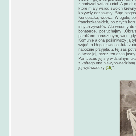
zmartwychwstaniu ciał. A po dru
które miały wśród swoich krewny
krzywdy doznawały Stąd błogosł
Konopacka, wdowa. W ogóle, poc
franciszkańskich, bo z tych korz
innych żywotów. Ale wróćmy do 
bohaterce, posłuchajmy: „Obrała
paraliżem naruszonym, więc gdy 
Komunię a ona pośliniwszy ją tyl
wyjąć, a błogosławiona Juta z n
nabożnie przyjęła. Z tej zaś pot
a twarz jej, przez ten czas jas
Pan Jezus jej się widzialnym uk
z którego ona niewypowiedzianą sł
jej wyświadczył
[16]
".