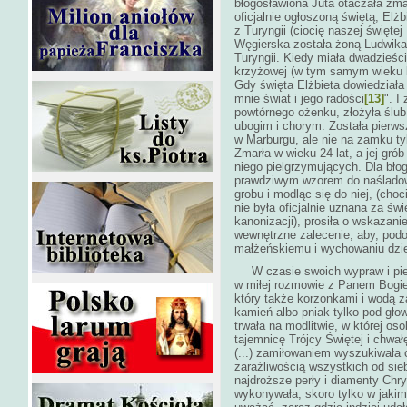
błogosławiona Juta otaczała zmar
oficjalnie ogłoszoną świętą, Elż
z Turyngii (ciocię naszej świętej 
Węgierska została żoną Ludwika 
Turyngii. Kiedy miała dwadzieśc
krzyżowej (w tym samym wieku b
Gdy święta Elżbieta dowiedziała 
mnie świat i jego radości
[13]
". I
powtórnego ożenku, złożyła ślub
ubogim i chorym. Została pierws
w Marburgu, ale nie na zamku ty
Zmarła w wieku 24 lat, a jej gró
niego pielgrzymujących. Dla błog
prawdziwym wzorem do naśladowa
grobu i modląc się do niej, (cho
nie była oficjalnie uznana za świ
kanonizacji), prosiła o wskazanie
wewnętrzne zalecenie, aby, podob
małżeńskiemu i wychowani
W czasie swoich wypraw i pielg
w miłej rozmowie z Panem Bogie
który także korzonkami i wodą z
kamień albo pniak tylko pod gł
trwała na modlitwie, w której os
tajemnicę Trójcy Świętej i chwał
(...) zamiłowaniem wyszukiwała 
zaraźliwością wszystkich od siebi
najdroższe perły i diamenty Chr
wykonywała, skoro tylko w jakim