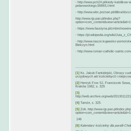
- http://www.pch24.pl/kiedy-katolikow
pelanowskiego,56893,i.html
- http://www.wbc.poznan.pl/dlibra/doc
http://www.rjp.pan.pl/index.php?
option=com_content&view=article&id=1
- https://www.faustyna.pl/zmbm/nowen
- https://pl.wikipedia.org/wiki/Ju
- http://www.nasze.kujawsko-pomorskie
Bielczyn.html
- http://www.roman-catholic-saints.com/
[1]
Ks. Jakub Fankidejski,
Obrazy cudow
urzędowych akt kościelnych i miejsc
[2]
Henryk Fros SJ, Franciszek Sowa
Kraków 1982, s. 329.
[3]
http://web.archive.org/web/2013011221
[4]
Tamże, s. 325.
[5]
Zob. http://www.rjp.pan.pl/index.ph
option=com_content&view=article&id=1
146
[6]
Kalendarz kościelny dla parafii Ch