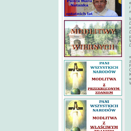
e
W
O
w
W