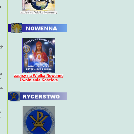
a
zapisy na Wielką Nowennę
a
ch
ka
zapisy na Wielką Nowennę
e,
Uwolnienia Kościoła
iu
ś
,