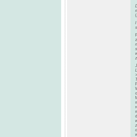
(
P
z
z
L
>
m
w