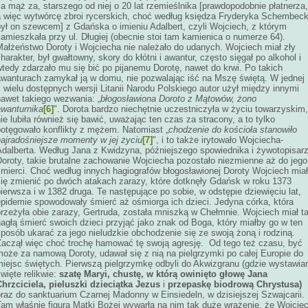
a mąż za, starszego od niej o 20 lat rzemieślnika [prawdopodobnie płatnerza,
a więc wytwórcę zbroi rycerskich, choć według księdza Fryderyka Schembec
był on szewcem] z Gdańska o imieniu Adalbert, czyli Wojciech, z którym
amieszkała przy ul. Długiej (obecnie stoi tam kamienica o numerze 64).
Małżeństwo Doroty i Wojciecha nie należało do udanych. Wojciech miał zły
harakter, był gwałtowny, skory do kłótni i awantur, często sięgał po alkohol i
tedy zdarzało mu się bić po pijanemu Dorotę, nawet do krwi. Po takich
awanturach zamykał ją w domu, nie pozwalając iść na Mszę świętą. W jednej
 wielu dostępnych wersji Litanii Narodu Polskiego autor użył między innymi
nawet takiego wezwania: „
błogosławiona Doroto z Mątowów, żono
awanturnika
[6]
". Dorota bardzo niechętnie uczestniczyła w życiu towarzyskim,
ie lubiła również się bawić, uważając ten czas za stracony, a to tylko
potęgowało konflikty z mężem. Natomiast „
chodzenie do kościoła stanowiło
najradośniejsze momenty w jej życiu
[7]
", i to także irytowało Wojciecha-
Adalberta. Według Jana z Kwidzyna, późniejszego spowiednika i żywotopisar
Doroty, takie brutalne zachowanie Wojciecha pozostało niezmienne aż do jego
śmierci. Choć według innych hagiografów błogosławionej Doroty Wojciech miał
się zmienić po dwóch atakach zarazy, które dotknęły Gdańsk w roku 1373
ierwsza i w 1382 druga. Te następujące po sobie, w odstępie dziewięciu lat,
epidemie spowodowały śmierć aż ośmiorga ich dzieci. Jedyna córka, która
rzeżyła obie zarazy, Gertruda, została mniszką w Chełmnie. Wojciech miał t
agłą śmierć swoich dzieci przyjąć jako znak od Boga, który miałby go w ten
posób ukarać za jego nieludzkie obchodzenie się ze swoją żoną i rodziną.
Zaczął więc choć trochę hamować tę swoją agresję. Od tego też czasu, być
może za namową Doroty, udawał się z nią na pielgrzymki po całej Europie do
miejsc świętych. Pierwszą pielgrzymkę odbyli do Akwizgranu (gdzie wystawia
więte relikwie:
szatę Maryi
,
chustę, w którą owinięto głowę Jana
Chrzciciela
,
pieluszki dzieciątka Jezus
i
przepaskę biodrową Chrystusa)
raz do sanktuarium Czarnej Madonny w Einsiedeln, w dzisiejszej Szwajcarii.
Tam właśnie figura Matki Bożej wywarła na nim tak duże wrażenie, że Wojcie