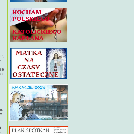
ie,
e
nię
ne
te
em
i
a