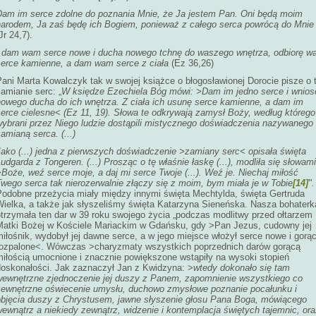
Dam im serce zdolne do poznania Mnie, że Ja jestem Pan. Oni będą moim
narodem, Ja zaś będę ich Bogiem, ponieważ z całego serca powrócą do Mnie
Jr 24,7).
I dam wam serce nowe i ducha nowego tchnę do waszego wnętrza, odbiorę 
serce kamienne, a dam wam serce z ciała
(Ez 36,26)
ani Marta Kowalczyk tak w swojej książce o błogosławionej Dorocie pisze o t
amianie serc: „
W księdze Ezechiela Bóg mówi: >Dam im jedno serce i wnios
nowego ducha do ich wnętrza. Z ciała ich usunę serce kamienne, a dam im
serce cielesne< (Ez 11, 19). Słowa te odkrywają zamysł Boży, według którego
wybrani przez Niego ludzie dostąpili mistycznego doświadczenia nazywanego
amianą serca. (...)
Jako (...) jedna z pierwszych doświadczenie >zamiany serc< opisała święta
udgarda z Tongeren. (...) Prosząc o tę właśnie łaskę (...), modliła się słowami
Boże, weź serce moje, a daj mi serce Twoje (...). Weź je. Niechaj miłość
Twego serca tak nierozerwalnie złączy się z moim, bym miała je w Tobie
[14]
".
Podobne przeżycia miały między innymi święta Mechtylda, święta Gertruda
Wielka, a także jak słyszeliśmy święta Katarzyna Sieneńska. Nasza bohaterk
otrzymała ten dar w 39 roku swojego życia „podczas modlitwy przed ołtarzem
Matki Bożej w Kościele Mariackim w Gdańsku, gdy >Pan Jezus, cudowny jej
iłośnik, wydobył jej dawne serce, a w jego miejsce włożył serce nowe i gorą
rozpalone<. Wówczas >charyzmaty wszystkich poprzednich darów gorącą
miłością umocnione i znacznie powiększone wstąpiły na wysoki stopień
doskonałości. Jak zaznaczył Jan z Kwidzyna: >
wtedy dokonało się tam
wewnętrzne zjednoczenie jej duszy z Panem, zapomnienie wszystkiego co
zewnętrzne oświecenie umysłu, duchowo zmysłowe poznanie pocałunku i
objęcia duszy z Chrystusem, jawne słyszenie głosu Pana Boga, mówiącego
ewnątrz a niekiedy zewnątrz, widzenie i kontemplacja świętych tajemnic, or