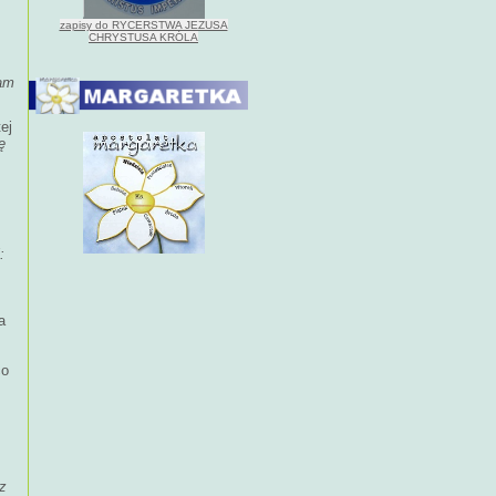
zapisy do RYCERSTWA JEZUSA
CHRYSTUSA KRÓLA
wam
ej
ę
:
a
co
az