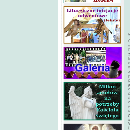
h
O
w
D
z
p
p
j
c
s
p
i