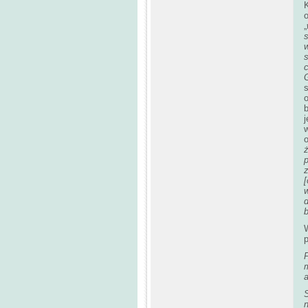
K
„
w
s
G
o
b
o
ż
[
d
p
m