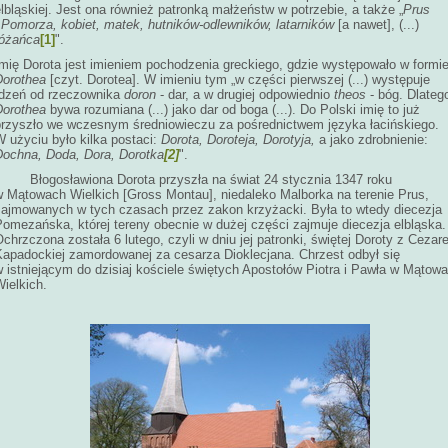
lbląskiej. Jest ona również patronką małżeństw w potrzebie, a także „
Prus
i Pomorza, kobiet, matek, hutników-odlewników, latarników
[a nawet], (...)
różańca
[1]
".
Imię Dorota jest imieniem pochodzenia greckiego, gdzie występowało w formi
Dorothea
[czyt. Dorotea]. W imieniu tym „w części pierwszej (...) występuje
rdzeń od rzeczownika
doron
- dar, a w drugiej odpowiednio
theos
- bóg. Dlateg
Dorothea
bywa rozumiana (...) jako dar od boga (...). Do Polski imię to już
przyszło we wczesnym średniowieczu za pośrednictwem języka łacińskiego.
 użyciu było kilka postaci:
Dorota, Doroteja, Dorotyja,
a jako zdrobnienie:
Dochna, Doda, Dora, Dorotka
[2]
".
Błogosławiona Dorota przyszła na świat 24 stycznia 1347 roku
w Mątowach Wielkich [Gross Montau], niedaleko Malborka na terenie Prus,
zajmowanych w tych czasach przez zakon krzyżacki. Była to wtedy diecezja
Pomezańska, której tereny obecnie w dużej części zajmuje diecezja elbląska.
chrzczona została 6 lutego, czyli w dniu jej patronki, świętej Doroty z Cezare
Kapadockiej zamordowanej za cesarza Dioklecjana. Chrzest odbył się
 istniejącym do dzisiaj kościele świętych Apostołów Piotra i Pawła w Mątow
ielkich.