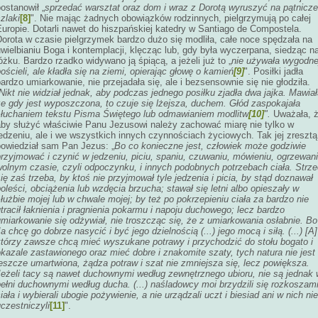
ostanowił „
sprzedać warsztat oraz dom i wraz z Dorotą wyruszyć na pątnicze
zlaki
[8]
". Nie mając żadnych obowiązków rodzinnych, pielgrzymują po całej
uropie. Dotarli nawet do hiszpańskiej katedry w Santiago de Compostela.
Dorota w czasie pielgrzymek bardzo dużo się modliła, całe noce spędzała na
wielbianiu Boga i kontemplacji, klęcząc lub, gdy była wyczerpana, siedząc n
óżku. Bardzo rzadko widywano ją śpiącą, a jeżeli już to „
nie używała wygodne
ościeli, ale kładła się na ziemi, opierając głowę o kamień
[9]
". Posiłki jadła
ardzo umiarkowanie, nie przejadała się, ale i bezsensownie się nie głodziła.
Nikt nie widział jednak, aby podczas jednego posiłku zjadła dwa jajka. Mawiał
że gdy jest wyposzczona, to czuje się lżejsza, duchem. Głód zaspokajała
słuchaniem tekstu Pisma Świętego lub odmawianiem modlitw
[10]
".
Uważała, 
aby służyć właściwie Panu Jezusowi należy zachować miarę nie tylko w
edzeniu, ale i we wszystkich innych czynnościach życiowych. Tak jej zresztą
powiedział sam Pan Jezus: „
Bo co konieczne jest, człowiek może godziwie
rzyjmować i czynić w jedzeniu, piciu, spaniu, czuwaniu, mówieniu, ogrzewani
wolnym czasie, czyli odpoczynku, i innych podobnych potrzebach ciała. Strze
ię zaś trzeba, by ktoś nie przyjmował tyle jedzenia i picia, by stąd doznawał
oleści, obciążenia lub wzdęcia brzucha; stawał się letni albo opieszały w
łużbie mojej lub w chwale mojej; by też po pokrzepieniu ciała za bardzo nie
tracił łaknienia i pragnienia pokarmu i napoju duchowego; lecz bardzo
miarkowanie się odżywiał, nie troszcząc się, że z umiarkowania osłabnie. Bo
a chcę go dobrze nasycić i być jego dzielnością (...) jego mocą i siłą. (...) [A]
którzy zawsze chcą mieć wyszukane potrawy i przychodzić do stołu bogato i
kazale zastawionego oraz mieć dobre i znakomite szaty, tych natura nie jest
eszcze umartwiona, żądza potraw i szat nie zmniejsza się, lecz powiększa.
Jeżeli tacy są nawet duchownymi według zewnętrznego ubioru, nie są jednak 
ełni duchownymi według ducha. (...) naśladowcy moi brzydzili się rozkoszam
iała i wybierali ubogie pożywienie, a nie urządzali uczt i biesiad ani w nich nie
czestniczyli
[11]
".