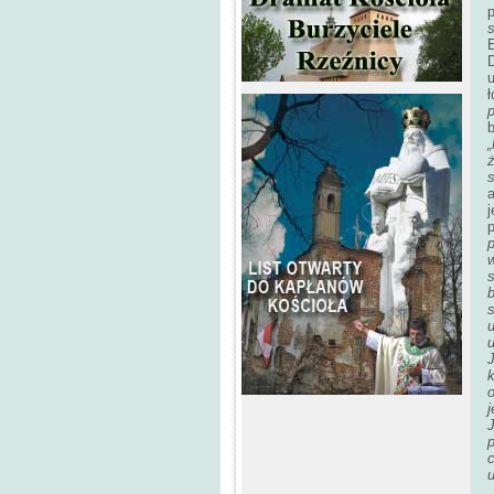
p
s
E
u
ł
p
b
„
j
p
s
b
s
u
u
J
o
j
p
c
u