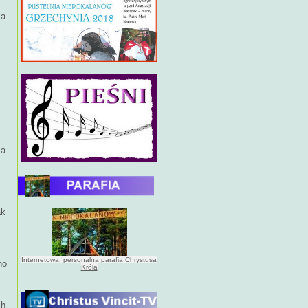
ka
za
ak
Internetowa, personalna parafia Chrystusa
no
Króla
ch