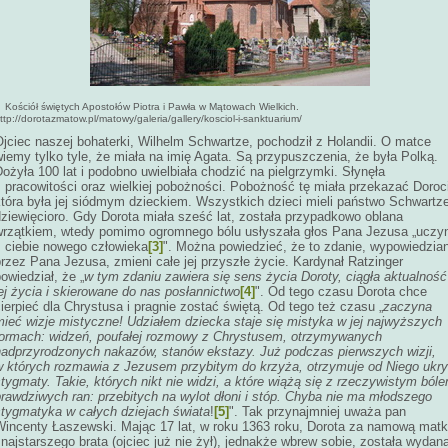
Kościół świętych Apostołów Piotra i Pawła w Mątowach Wielkich.
ttp://dorotazmatow.pl/matowy/galeria/gallery/kosciol-i-sanktuarium/
jciec naszej bohaterki, Wilhelm Schwartze, pochodził z Holandii. O matce
iemy tylko tyle, że miała na imię Agata. Są przypuszczenia, że była Polką.
ożyła 100 lat i podobno uwielbiała chodzić na pielgrzymki. Słynęła
 pracowitości oraz wielkiej pobożności. Pobożność tę miała przekazać Doroc
która była jej siódmym dzieckiem. Wszystkich dzieci mieli państwo Schwartz
dziewięcioro. Gdy Dorota miała sześć lat, została przypadkowo oblana
wrzątkiem, wtedy pomimo ogromnego bólu usłyszała głos Pana Jezusa „uczy
z ciebie nowego człowieka
[3]
". Można powiedzieć, że to zdanie, wypowiedzia
rzez Pana Jezusa, zmieni całe jej przyszłe życie. Kardynał Ratzinger
owiedział, że „
w tym zdaniu zawiera się sens życia Doroty, ciągła aktualność
ej życia i skierowane do nas posłannictwo
[4]
". Od tego czasu Dorota chce
ierpieć dla Chrystusa i pragnie zostać świętą. Od tego też czasu „
zaczyna
mieć wizje mistyczne! Udziałem dziecka staje się mistyka w jej najwyższych
formach: widzeń, poufałej rozmowy z Chrystusem, otrzymywanych
nadprzyrodzonych nakazów, stanów ekstazy. Już podczas pierwszych wizji,
w których rozmawia z Jezusem przybitym do krzyża, otrzymuje od Niego ukry
tygmaty. Takie, których nikt nie widzi, a które wiążą się z rzeczywistym ból
rawdziwych ran: przebitych na wylot dłoni i stóp. Chyba nie ma młodszego
stygmatyka w całych dziejach świata
!
[5]
". Tak przynajmniej uważa pan
Wincenty Łaszewski. Mając 17 lat, w roku 1363 roku, Dorota za namową matk
 najstarszego brata (ojciec już nie żył), jednakże wbrew sobie, została wydan