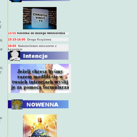
BIEŻĄCY PROGRAM TRANSMISJI
BEZPOŚREDNICH
(na żywo)
7:00
Msza święta
a
15:00
Koronka do Bożego Miłosierdzia
j
15:15-16:00
Droga Krzyżowa
18:00
Nabożeństwo wieczorne z
a,
kazaniem
że
10:00
Niedzielna Msza święta w miarę
możliwości ks. Piotra
u,
c
w
i