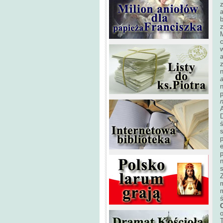
z
z
c
w
z
n
p
p
n
s
ś
o