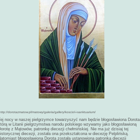
http://dorotazmatow.pl/matowy/galeria/gallery/kosciol-i-sanktuarium/
Tej nocy w naszej pielgrzymce towarzyszyć nam będzie błogosławiona Dorota
którą w Litanii pielgrzymstwa narodu polskiego wzywamy jako błogosławioną
orotę z Mątowów, patronkę diecezji chełmińskiej. Nie ma już dzisiaj tej
istorycznej diecezji, została ona przekształcona w diecezję Pelplińską.
Natomiast błogosławiona Dorota została ustanowiona patronką diecezji