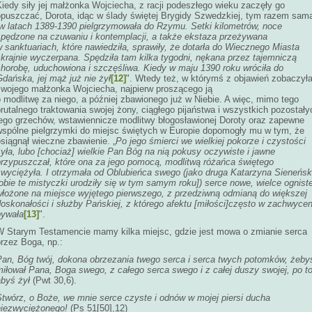
iedy siły jej małżonka Wojciecha, z racji podeszłego wieku zaczęły go
opuszczać, Dorota, idąc w ślady świętej Brygidy Szwedzkiej, tym razem sam
w latach 1389-1390 pielgrzymowała do Rzymu. Setki kilometrów, noce
spędzone na czuwaniu i kontemplacji, a także ekstaza przeżywana
 sanktuariach, które nawiedziła, sprawiły, że dotarła do Wiecznego Miasta
krajnie wyczerpana. Spędziła tam kilka tygodni, nękana przez tajemniczą
chorobę, uduchowiona i szczęśliwa. Kiedy w maju 1390 roku wróciła do
dańska, jej mąż już nie żył
[12]
". Wtedy też, w którymś z objawień zobaczył
swojego małżonka Wojciecha, najpierw proszącego ją
 modlitwę za niego, a później zbawionego już w Niebie. A więc, mimo tego
rutalnego traktowania swojej żony, ciągłego pijaństwa i wszystkich pozostały
jego grzechów, wstawiennicze modlitwy błogosławionej Doroty oraz zapewne
wspólne pielgrzymki do miejsc świętych w Europie dopomogły mu w tym, że
siągnął wieczne zbawienie. „
Po jego śmierci we wielkiej pokorze i czystości
yła, lubo [chociaż] wielkie Pan Bóg na nią pokusy oczywiste i jawne
przypuszczał, które ona za jego pomocą, modlitwą różańca świętego
zwyciężyła. I otrzymała od Oblubieńca swego (jako druga Katarzyna Sieneńs
obie te mistyczki urodziły się w tym samym roku]) serce nowe, wielce ognist
włożone na miejsce wyjętego pierwszego, z przedziwną odmianą do większej
oskonałości i służby Pańskiej, z którego afektu [miłości]często w zachwycen
bywała
[13]
".
W Starym Testamencie mamy kilka miejsc, gdzie jest mowa o zmianie serca
rzez Boga, np.:
Pan, Bóg twój, dokona obrzezania twego serca i serca twych potomków, żeby
iłował Pana, Boga swego, z całego serca swego i z całej duszy swojej, po to
abyś żył
(Pwt 30,6).
Stwórz, o Boże, we mnie serce czyste i odnów w mojej piersi ducha
niezwyciężonego!
(Ps 51[50],12)