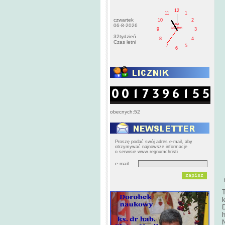
12
11
1
czwartek
10
2
AM
06-8-2026
czwartek
9
3
32tydzień
8
4
Czas letni
7
5
6
obecnych:52
Proszę podać swój adres e-mail, aby
otrzymywać najnowsze informacje
o serwisie www.regnumchristi
e-mail
D
h