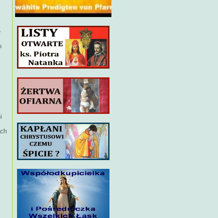
e
o
i
ach