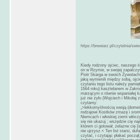
https://brewiarz.pl/czytelnia/swi
Kiedy rodzony ojciec, naszego ś
on w Rzymie, w swojej zapalczyw
Piotr Skarga w swoich Żywotach 
jaką wymienili między sobą, oj
czytaniu tego listu należy pamię
1564 roku) kasztelanem w Zakr
marzącym o równie wspaniałej ka
już nie żyło (Wojciech i Mikołaj z
czytamy:
„>lekkomyślnością swoją (domeś
rodzajowi Kostków zmazę i sromo
Niemcach i włoskiej ziemi włóczy
się nie ukazuj ; wszędzie cię na
którem ci gotował, żelazne cię [
nie ujrzysz.< Ten list starsi, du
czytać, i czytając płakać począł