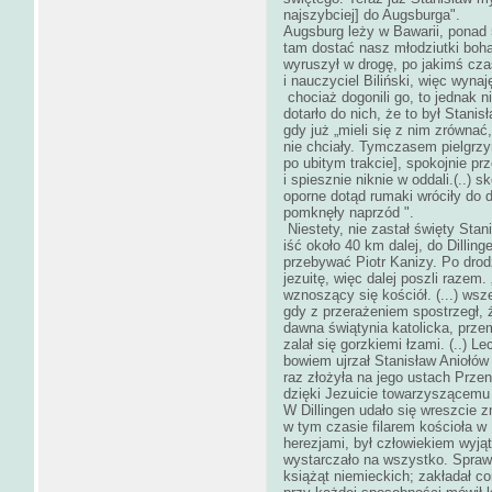
najszybciej] do Augsburga".
Augsburg leży w Bawarii, ponad
tam dostać nasz młodziutki bohat
wyruszył w drogę, po jakimś cza
i nauczyciel Biliński, więc wynaj
chociaż dogonili go, to jednak n
dotarło do nich, że to był Stani
gdy już „mieli się z nim zrównać, 
nie chciały. Tymczasem pielgrz
po ubitym trakcie], spokojnie pr
i spiesznie niknie w oddali.(..) 
oporne dotąd rumaki wróciły do 
pomknęły naprzód ".
Niestety, nie zastał święty Stan
iść około 40 km dalej, do Dillin
przebywać Piotr Kanizy. Po dro
jezuitę, więc dalej poszli razem
wznoszący się kościół. (...) wszed
gdy z przerażeniem spostrzegł, że
dawna świątynia katolicka, prze
zalał się gorzkiemi łzami. (..) 
bowiem ujrzał Stanisław Aniołów 
raz złożyła na jego ustach Prze
dzięki Jezuicie towarzyszącemu 
W Dillingen udało się wreszcie zn
w tym czasie filarem kościoła 
herezjami, był człowiekiem wyją
wystarczało na wszystko. Spraw
książąt niemieckich; zakładał c