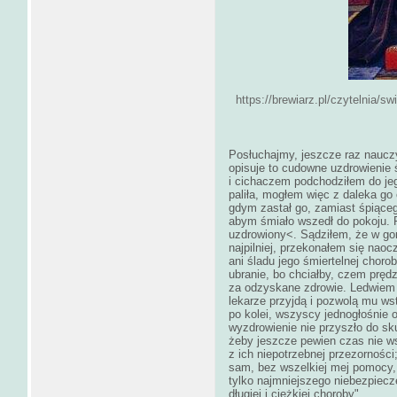
https://brewiarz.pl/czytelnia/sw
Posłuchajmy, jeszcze raz nauczy
opisuje to cudowne uzdrowienie 
i cichaczem podchodziłem do jego
paliła, mogłem więc z daleka go
gdym zastał go, zamiast śpiącego
abym śmiało wszedł do pokoju. 
uzdrowiony<. Sądziłem, że w go
najpilniej, przekonałem się naoc
ani śladu jego śmiertelnej choro
ubranie, bo chciałby, czem pręd
za odzyskane zdrowie. Ledwiem 
lekarze przyjdą i pozwolą mu wst
po kolei, wszyscy jednogłośnie o
wyzdrowienie nie przyszło do sku
żeby jeszcze pewien czas nie ws
z ich niepotrzebnej przezorności
sam, bez wszelkiej mej pomocy, 
tylko najmniejszego niebezpiecz
długiej i ciężkiej choroby".