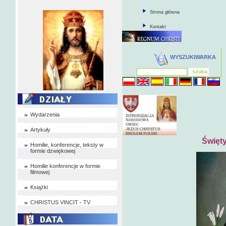
Strona główna
Kontakt
WYSZUKIWARKA
Wydarzenia
Artykuły
Święt
Homilie, konferencje, teksty w
formie dzwiękowej
Homilie konferencje w formie
filmowej
Książki
CHRISTUS VINCIT - TV