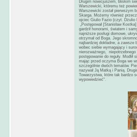
Drugim nowicjuszem, bliskim ser
Warszewicki, któremu też powie
Warszewicki został pierwszym bi
Skarga. Możemy również przeczy
ojciec Giulio Fazio (czyt. Dżuli
„Postępował [Stanisław Kostka] 
gardził honorami, światem i sam
najniższe posługi domowe, ukryw
otrzymał od Boga. Jego skromno
najbardziej dokładne, a zawsze by
wobec siebie wymagający i suro
nierozważnego, niepotrzebnego 
postępowanie do reguły. Modlił s
mając przed oczyma Boga we wsz
szczególnie dwóch tematów. Pie
nazywał Ją Matką i Panią. Drug
Towarzystwa, które tak bardzo s
wypowiedzieć".