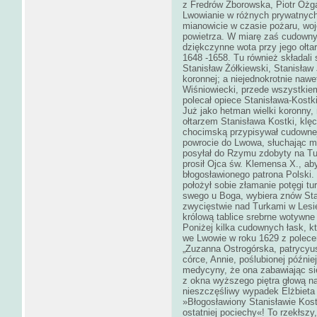
z Fredrów Zborowska, Piotr Ożga i
Lwowianie w różnych prywatnych 
mianowicie w czasie pożaru, woj
powietrza. W miarę zaś cudownyc
dziękczynne wota przy jego ołta
1648 -1658. Tu również składali
Stanisław Żółkiewski, Stanisław 
koronnej; a niejednokrotnie nawe
Wiśniowiecki, przede wszystkiem
polecał opiece Stanisława-Kostki
Już jako hetman wielki koronny,
ołtarzem Stanisława Kostki, kl
chocimską przypisywał cudownej
powrocie do Lwowa, słuchając ms
posyłał do Rzymu zdobyty na Tu
prosił Ojca św. Klemensa X., ab
błogosławionego patrona Polski. 
położył sobie złamanie potęgi t
swego u Boga, wybiera znów Sta
zwycięstwie nad Turkami w Lesi
królową tablice srebrne wotywne 
Poniżej kilka cudownych łask, k
we Lwowie w roku 1629 z polece
„Zuzanna Ostrogórska, patrycyu
córce, Annie, poślubionej późni
medycyny, że ona zabawiając si
z okna wyższego piętra głową na
nieszczęśliwy wypadek Elżbieta 
»Błogosławiony Stanisławie Kostk
ostatniej pociechy«! To rzekłszy,