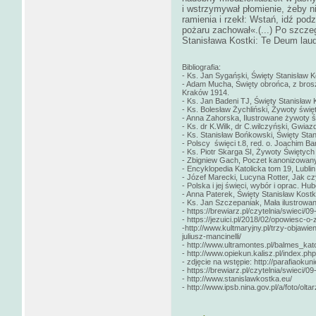
i wstrzymywał płomienie, żeby n
ramienia i rzekł: Wstań, idź pod
pożaru zachował«.(...) Po szcz
Stanisława Kostki: Te Deum lau
Bibliografia:
- Ks. Jan Sygański, Święty Stanisław
- Adam Mucha, Święty obrońca, z brosz
Kraków 1914.
- Ks. Jan Badeni TJ, Święty Stanisław
- Ks. Bolesław Żychliński, Żywoty świ
- Anna Zahorska, Ilustrowane żywoty św
- Ks. dr K.Wilk, dr C.wilczyński, Gwiazdy
- Ks. Stanisław Bońkowski, Święty Stan
- Polscy święci t.8, red. o. Joachim
- Ks. Piotr Skarga SI, Żywoty Świętych
- Zbigniew Gach, Poczet kanonizowan
- Encyklopedia Katolicka tom 19, Lublin
- Józef Marecki, Lucyna Rotter, Jak c
- Polska i jej świeci, wybór i oprac. H
- Anna Paterek, Święty Stanisław Kostk
- Ks. Jan Szczepaniak, Mała ilustrowan
- https://brewiarz.pl/czytelnia/swieci/0
- https://jezuici.pl/2018/02/opowiesc-o-
-http://www.kultmaryjny.pl/trzy-objawie
juliusz-mancinelli/
- http://www.ultramontes.pl/balmes_ka
- http://www.opiekun.kalisz.pl/index.p
- zdjęcie na wstępie: http://parafiaokun
- https://brewiarz.pl/czytelnia/swieci/0
- http://www.stanislawkostka.eu/
- http://www.ipsb.nina.gov.pl/a/foto/ol