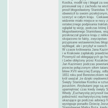
Kostka, modlił się i błagał za s
przesuwał się z zachodu na wsch
prosił błogosławiony Stanisław. 
obwieścił to swoim przełożonym
szerzyć w całym kraju. Ciekawe
widzenie miało miejsce w nocy z
ostatecznego podpisania traktat
oglądał tę wizję, podczas której
błogosławionego Stanisława, ws
przekraczał granice kraju z rel
skojarzono te fakty, zwycięstwo
przypisane wstawiennictwu błogos
wybłagał, ale i przybył w swoich
W czasie królowania Jana Kazimi
i w Krakowie zapłakały prawdziw
Przemyśl od oblegających go hord
i Lwów oblężony przez Kozaków 
Jan Kazimierz podczas powstani
przeciw połączonym siłom tatar
bitew XVII wiecznej Europy, odb
1651 roku pod Beresteczkiem na 
król uważał ,że dzięki orędownic
Święty Stanisław Kostka w sztuc
jezuickim. Atrybutami jego są a
upamiętniać czas kiedy święty S
Wtedy „Eucharystię przynosił św
pobożność eucharystyczną święt
ukazujące go podczas adoracji 
występuje ponadto Dziecię Jezus
Stanisławowi Matka Boża, kiedy