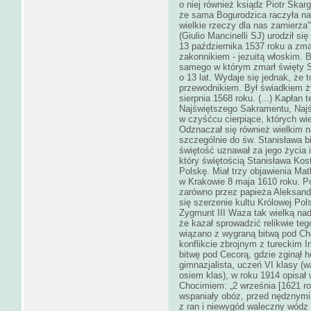
o niej również ksiądz Piotr Skarg
że sama Bogurodzica raczyła nazw
wielkie rzeczy dla nas zamierza".
(Giulio Mancinelli SJ) urodził 
13 października 1537 roku a zma
zakonnikiem - jezuitą włoskim. 
samego w którym zmarł święty S
o 13 lat. Wydaje się jednak, że
przewodnikiem. Był świadkiem ży
sierpnia 1568 roku. (...) Kapła
Najświętszego Sakramentu, Najś
w czyśćcu cierpiące, których wi
Odznaczał się również wielkim 
szczególnie do św. Stanisława b
świętość uznawał za jego życia i
który świętością Stanisława Kos
Polskę. Miał trzy objawienia Mat
w Krakowie 8 maja 1610 roku. Po
zarówno przez papieża Aleksandr
się szerzenie kultu Królowej Pol
Zygmunt III Waza tak wielką nad
że kazał sprowadzić relikwie t
wiązano z wygraną bitwą pod Ch
konflikcie zbrojnym z tureckim
bitwę pod Cecorą, gdzie zginął 
gimnazjalista, uczeń VI klasy (w
osiem klas), w roku 1914 opisa
Chocimiem: „2 września [1621 ro
wspaniały obóz, przed nędznymi
z ran i niewygód waleczny wódz 