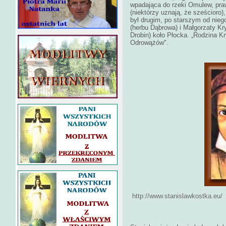
wpadająca do rzeki Omulew, praw
(niektórzy uznają, że sześcioro)
był drugim, po starszym od nieg
(herbu Dąbrowa) i Małgorzaty Kry
Drobin) koło Płocka. „Rodzina Kr
Odrowążów".
http://www.stanislawkostka.eu/