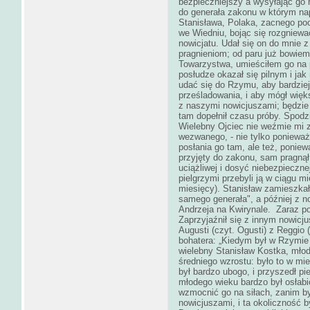
bezpieczniejszy a wysyłając go 
do generała zakonu w którym nap
Stanisława, Polaka, zacnego poc
we Wiedniu, bojąc się rozgniewać
nowicjatu. Udał się on do mni
pragnieniom; od paru już bowiem
Towarzystwa, umieściłem go na 
posłudze okazał się pilnym i ja
udać się do Rzymu, aby bardziej
prześladowania, i aby mógł więk
z naszymi nowicjuszami; będzie
tam dopełnił czasu próby. Spodz
Wielebny Ojciec nie weźmie mi 
wezwanego, - nie tylko ponieważ
posłania go tam, ale też, ponie
przyjęty do zakonu, sam pragnął
uciążliwej i dosyć niebezpieczne
pielgrzymi przebyli ją w ciągu 
miesięcy). Stanisław zamieszkał
samego generała", a później z 
Andrzeja na Kwirynale. Zaraz po
Zaprzyjaźnił się z innym nowic
Augusti (czyt. Ogusti) z Reggio 
bohatera: „Kiedym był w Rzymie
wielebny Stanisław Kostka, młod
średniego wzrostu: było to w mi
był bardzo ubogo, i przyszedł pi
młodego wieku bardzo był osłabi
wzmocnić go na siłach, zanim by
nowicjuszami, i ta okoliczność 