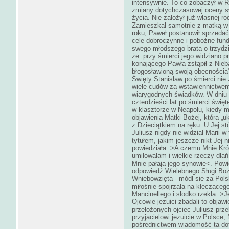
intensywnie. To co zobaczył w Rz
zmiany dotychczasowej oceny sw
życia. Nie założył już własnej r
Zamieszkał samotnie z matką w 
roku, Paweł postanowił sprzedać
cele dobroczynne i pobożne fund
swego młodszego brata o trzydzie
że „przy śmierci jego widziano p
konającego Pawła zstąpił z Nieba
błogosławioną swoją obecnością
Święty Stanisław po śmierci nie 
wiele cudów za wstawiennictwem
wiarygodnych świadków. W dniu 1
czterdzieści lat po śmierci święt
w klasztorze w Neapolu, kiedy mo
objawienia Matki Bożej, która „uk
z Dzieciątkiem na ręku. U Jej st
Juliusz nigdy nie widział Marii 
tytułem, jakim jeszcze nikt Jej 
powiedziała: >A czemu Mnie Król
umiłowałam i wielkie rzeczy dla
Mnie pałają jego synowie<. Pow
odpowiedź Wielebnego Sługi Boże
Wniebowzięta - módl się za Pol
miłośnie spojrzała na klęcząceg
Mancinellego i słodko rzekła: >
Ojcowie jezuici zbadali to objaw
przełożonych ojciec Juliusz pr
przyjacielowi jezuicie w Polsce,
pośrednictwem wiadomość ta dota