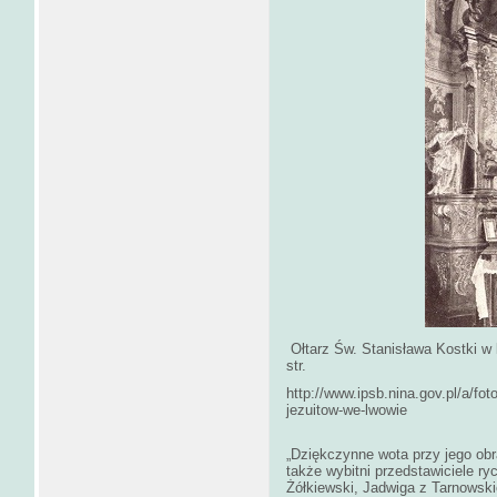
Ołtarz Św. Stanisława Kostki w 
str.
http://www.ipsb.nina.gov.pl/a/fot
jezuitow-we-lwowie
„Dziękczynne wota przy jego obra
także wybitni przedstawiciele ry
Żółkiewski, Jadwiga z Tarnowsk