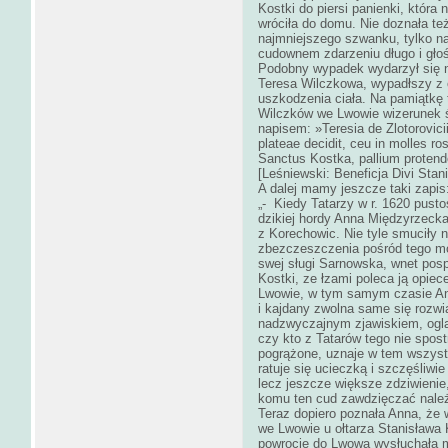
Kostki do piersi panienki, która
wróciła do domu. Nie doznała też
najmniejszego szwanku, tylko na
cudownem zdarzeniu długo i gło
Podobny wypadek wydarzył się n
Teresa Wilczkowa, wypadłszy z 
uszkodzenia ciała. Na pamiątkę
Wilczków we Lwowie wizerunek ś
napisem: »Teresia de Zlotorovici
plateae decidit, ceu in molles r
Sanctus Kostka, pallium protend
[Leśniewski: Beneficja Divi Stani
A dalej mamy jeszcze taki zapis
„- Kiedy Tatarzy w r. 1620 pusto
dzikiej hordy Anna Międzyrzecka
z Korechowic. Nie tyle smuciły n
zbezczeszczenia pośród tego mo
swej sługi Sarnowska, wnet pos
Kostki, ze łzami poleca ją opie
Lwowie, w tym samym czasie Ann
i kajdany zwolna same się rozwią
nadzwyczajnym zjawiskiem, ogląd
czy kto z Tatarów tego nie spos
pogrążone, uznaje w tem wszys
ratuje się ucieczką i szczęśliwi
lecz jeszcze większe zdziwienie
komu ten cud zawdzięczać nale
Teraz dopiero poznała Anna, że w
we Lwowie u ołtarza Stanisława K
powrocie do Lwowa wysłuchała m