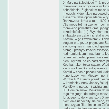
0. Marcina Zaleskiego T. J. prze
dziękować za odzyskaną wolność
pohańbienia. Z głębokim rozczu
i nogach, które jakby na dowód c
I jeszcze takie opowiadanie w t
Raszowska, która w roku 1620, 
„Nie mogę też milczeniem pominą
morowego powietrza grasującego
przedmieście. (...) Wyszłam na 
z klasztorem zakonnic stał w pło
Kostka, więc zawołałam: »O dobr
błagam o to przez przyczynę Sta
zachowaj nas i miasto od spalen
bramę i płonący kościół Wszyst
nad kamienicami i nad bramą kra
ta suknia bardzo jasna i on sam
niebu rękami, na co patrzałam p
Kostka, jako i teraz sądzę. Wted
zachowa Pan Bóg od spalenia;(.
Kostki w czasie pożaru nad kra
kanonizacyjnym. Między innemi 
W roku 1623, kiedy przedmieście
w kamienicy Anny Janczyńskiej.
Pandlówną na dach i widziałam, 
00. Dominikanów. Mówiłam do m
tego świętego, do którego masz 
Ignacego, to do Franciszka Xawe
płomienie uspokoiły się nieco, 
inna przyjaciółka, imieniem Zofia,
nadobny młodzieniaszek w jasn