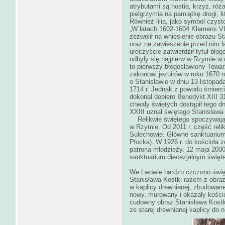
atrybutami są hostia, krzyż, ró
pielgrzymia na pamiątkę drogi, 
Również lilia, jako symbol czyst
„W latach 1602-1604 Klemens VII 
zezwolił na wniesienie obrazu S
oraz na zawieszenie przed nim l
uroczyście zatwierdził tytuł bło
odbyły się najpierw w Rzymie w
to pierwszy błogosławiony Towa
zakonowi jezuitów w roku 1670 n
o Stanisławie w dniu 13 listopad
1714 r. Jednak z powodu śmierci
dokonał dopiero Benedykt XIII 
chwały świętych dostąpił tego d
XXIII uznał świętego Stanisława
Relikwie świętego spoczywają t
w Rzymie. Od 2011 r. część reli
Sulechowie. Główne sanktuarium
Płocka). W 1926 r. do kościoła 
patrona młodzieży. 12 maja 2000
sanktuarium diecezjalnym święte
We Lwowie bardzo czczono święt
Stanisława Kostki razem z obraz
w kaplicy drewnianej, zbudowane
nowy, murowany i okazały kości
cudowny obraz Stanisława Kostk
ze starej drewnianej kaplicy do 