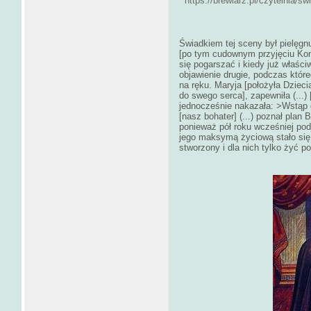
https://brewiarz.pl/czytelnia/sw
Świadkiem tej sceny był pielęgnuj
[po tym cudownym przyjęciu Komu
się pogarszać i kiedy już właści
objawienie drugie, podczas któr
na ręku. Maryja [położyła Dziecią
do swego serca], zapewniła (...)
jednocześnie nakazała: >Wstą
[nasz bohater] (...) poznał plan
ponieważ pół roku wcześniej pod
jego maksymą życiową stało się
stworzony i dla nich tylko żyć p