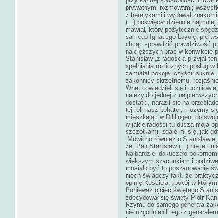
przy każdej sposobności mówił k
prywatnymi rozmowami; wszystki
z heretykami i wydawał znakomite
(...) poświęcał dziennie najmnie
mawiał, który pożytecznie spęd
samego Ignacego Loyolę, pierw
chcąc sprawdzić prawdziwość pow
najcięższych prac w konwikcie p
Stanisław „z radością przyjął te
spełniania rozlicznych posług w 
zamiatał pokoje, czyścił suknie.
zakonnicy skrzętnemu, rozjaśn
Wnet dowiedzieli się i uczniowie
należy do jednej z najpierwszych
dostatki, naraził się na prześla
tej roli nasz bohater, możemy się
mieszkając w Dilllingen, do swoj
w jakie radości tu dusza moja o
szczotkami, zdaje mi się, jak g
Mówiono również o Stanisławie, k
że „Pan Stanisław (...) nie je i n
Najbardziej dokuczało pokornemu
większym szacunkiem i podziwem
musiało być to poszanowanie świ
niech świadczy fakt, że praktycz
opinię Kościoła, „pokój w którym
Ponieważ ojciec świętego Stanisł
zdecydował się święty Piotr Ka
Rzymu do samego generała zako
nie uzgodnienił tego z generałe