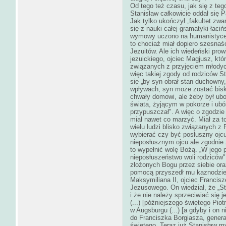
Od tego też czasu, jak się z te
Stanisław całkowicie oddał się 
Jak tylko ukończył „fakultet zwan
się z nauki całej gramatyki łaciń
wymowy uczono na humanistyce; 
to chociaż miał dopiero szesnaśc
Jezuitów. Ale ich wiedeński prowi
jezuickiego, ojciec Magjusz, któ
związanych z przyjęciem młodyc
więc takiej zgody od rodziców S
się „by syn obrał stan duchowny,
wpływach, syn może zostać bisk
chwały domowi, ale żeby był ub
świata, żyjącym w pokorze i ubó
przypuszczał". A więc o zgodzie
miał nawet co marzyć. Miał za t
wielu ludzi blisko związanych 
wybierać czy być posłuszny ojcu
nieposłusznym ojcu ale zgodnie 
to wypełnić wolę Bożą. „W jego
nieposłuszeństwo woli rodziców".
złożonych Bogu przez siebie or
pomocą przyszedł mu kaznodziej
Maksymiliana II, ojciec Francis
Jezusowego. On wiedział, że „St
i że nie należy sprzeciwiać się j
(...) [późniejszego świętego Piot
w Augsburgu (...) [a gdyby i on ni
do Franciszka Borgiasza, genera
świętego. Teraz już Stanisław myś