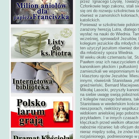
przez Ignacego Loyolę, Towarzy
Członkowie tego zakonu, stali si
się oni do rozwoju szkolnictwa ś
również w zamorskich koloniach,
katolickich.
Ponieważ w szkolnictwie polskim
zarażony herezją Lutra, dlateg
wysłać na nauki do Wiednia. Tam
wcześniej, sprowadził Jezuitów, 
kolegium jezuickie dla młodych 
ten użyczył jezuitom również dom
dla młodzieży spoza Wiednia.
W wieku około czternastu lat, 
Pawłem oraz ich nauczycielem 
kanonikiem płockim i pułtuskim)
zamieszkali we wspomnianym kon
i klasztoru ojców Jezuitów. Miesz
innymi, rówieśnik Stanisława „m
gnieźnieński, Bernard Maciejowsk
Mikołaj Lasocki, przyszły kanon
na siebie uwagę swoją pobożnośc
z kolegów naszego bohatera, tak
Stanisława w wiedeńskim kościel
nieszporach, niektórzy współucz
widokiem anielskiej jego pobożn
przykładem. I w innych czasach
klęczkach przed wielkim ołtarze
nabożnie różaniec lub oficjum d
nieraz między sobą, że znów któr
rozjaśnionego, podniesionego w 