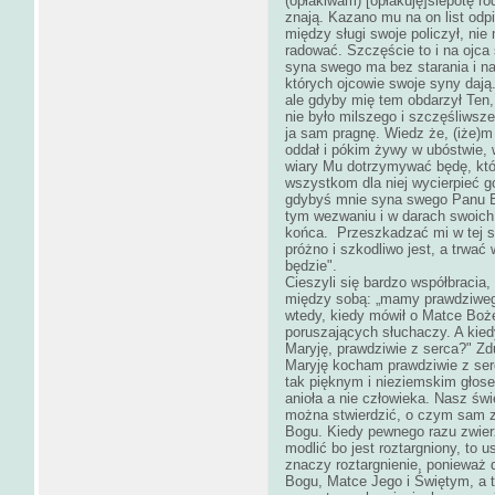
(opłakiwam) [opłakuję]ślepotę r
znają. Kazano mu na on list odpi
między sługi swoje policzył, nie
radować. Szczęście to i na ojca
syna swego ma bez starania i nak
których ojcowie swoje syny dają
ale gdyby mię tem obdarzył Ten, 
nie było milszego i szczęśliwsze
ja sam pragnę. Wiedz że, (iże)
oddał i pókim żywy w ubóstwie, 
wiary Mu dotrzymywać będę, któr
wszystkom dla niej wycierpieć go
gdybyś mnie syna swego Panu Bo
tym wezwaniu i w darach swoich
końca. Przeszkadzać mi w tej sł
próżno i szkodliwo jest, a trwa
będzie".
Cieszyli się bardzo współbracia,
między sobą: „mamy prawdziwego
wtedy, kiedy mówił o Matce Boż
poruszających słuchaczy. A kied
Maryję, prawdziwie z serca?" Zd
Maryję kocham prawdziwie z serc
tak pięknym i nieziemskim głose
anioła a nie człowieka. Nasz świ
można stwierdzić, o czym sam z
Bogu. Kiedy pewnego razu zwierz
modlić bo jest roztargniony, to u
znaczy roztargnienie, ponieważ
Bogu, Matce Jego i Świętym, a t