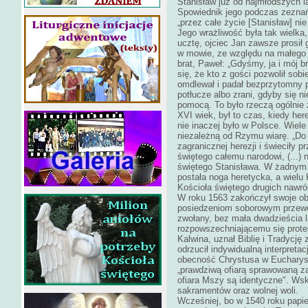
Stanisław już od najmłodszych l
Spowiednik jego podczas zeznań
„przez całe życie [Stanisław] nie
Jego wrażliwość była tak wielka
ucztę, ojciec Jan zawsze prosił
w mowie, ze względu na małego 
brat, Paweł: „Gdyśmy, ja i mój br
się, że kto z gości pozwolił sob
omdlewał i padał bezprzytomny p
potłucze albo zrani, gdyby się n
pomocą. To było rzeczą ogólnie
XVI wiek, był to czas, kiedy her
nie inaczej było w Polsce. Wiel
niezależną od Rzymu wiarę. „Do r
zagranicznej herezji i świeciły 
świętego całemu narodowi, (...) n
świętego Stanisława. W żadnym d
postała noga heretycka, a wielu
Kościoła świętego drugich nawróc
W roku 1563 zakończył swoje obr
posiedzeniom soborowym przewod
zwołany, bez mała dwadzieścia l
rozpowszechniającemu się protes
Kalwina, uznał Biblię i Tradycję
odrzucił indywidualną interpretac
obecność Chrystusa w Eucharystii
„prawdziwą ofiarą sprawowaną za 
ofiara Mszy są identyczne". Ws
sakramentów oraz wolnej woli.
Wcześniej, bo w 1540 roku papież