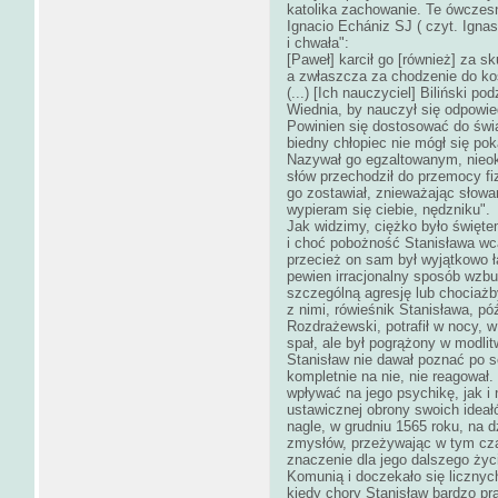
katolika zachowanie. Te ówczesn
Ignacio Echániz SJ ( czyt. Igna
i chwała":
[Paweł] karcił go [również] za sk
a zwłaszcza za chodzenie do koś
(...) [Ich nauczyciel] Biliński po
Wiednia, by nauczył się odpowie
Powinien się dostosować do świ
biedny chłopiec nie mógł się po
Nazywał go egzaltowanym, nieokr
słów przechodził do przemocy fiz
go zostawiał, znieważając słowa
wypieram się ciebie, nędzniku".
Jak widzimy, ciężko było święt
i choć pobożność Stanisława wcal
przecież on sam był wyjątkowo ła
pewien irracjonalny sposób wzbud
szczególną agresję lub chociaż
z nimi, rówieśnik Stanisława, p
Rozdrażewski, potrafił w nocy, w
spał, ale był pogrążony w modli
Stanisław nie dawał poznać po so
kompletnie na nie, nie reagował
wpływać na jego psychikę, jak i
ustawicznej obrony swoich ideał
nagle, w grudniu 1565 roku, na 
zmysłów, przeżywając w tym cza
znaczenie dla jego dalszego ży
Komunią i doczekało się liczny
kiedy chory Stanisław bardzo pr