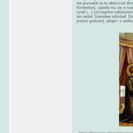
nie pozwalał na to właściciel do
Kimberker], zjawiła mu się w tow
żywił (...) szczególne nabożeńs
ten widok Stanisław odmówił: Dom
jestem godzien], ukląkł i z wielk