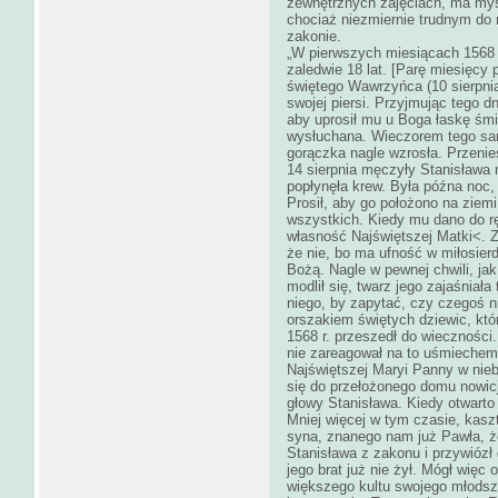
zewnętrznych zajęciach, ma myś
chociaż niezmiernie trudnym do
zakonie.
„W pierwszych miesiącach 1568 r
zaledwie 18 lat. [Parę miesięcy 
świętego Wawrzyńca (10 sierpnia)
swojej piersi. Przyjmując tego 
aby uprosił mu u Boga łaskę śmi
wysłuchana. Wieczorem tego same
gorączka nagle wzrosła. Przenies
14 sierpnia męczyły Stanisława 
popłynęła krew. Była późna noc,
Prosił, aby go położono na ziemi
wszystkich. Kiedy mu dano do ręk
własność Najświętszej Matki<. Z
że nie, bo ma ufność w miłosier
Bożą. Nagle w pewnej chwili, ja
modlił się, twarz jego zajaśniał
niego, by zapytać, czy czegoś n
orszakiem świętych dziewic, któ
1568 r. przeszedł do wieczności
nie zareagował na to uśmiechem,
Najświętszej Maryi Panny w niebi
się do przełożonego domu nowicj
głowy Stanisława. Kiedy otwarto 
Mniej więcej w tym czasie, kasz
syna, znanego nam już Pawła, ż
Stanisława z zakonu i przywiózł
jego brat już nie żył. Mógł więc 
większego kultu swojego młodsze