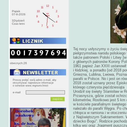
12
11
1
Piątek
10
2
AM
07-8-2026
pištek
9
3
32tydzień
8
4
Czas letni
7
5
6
Tej nocy usłyszymy o życiu święt
pielgrzymstwa narodu polskiego
także patronem Polski i Litwy [
z głównych patronów Korony Pols
obecnych:26
1961 papież Jan XXIII ustanowił 
i łódzkiej, a ponadto [od 2018 po
Gniezna, Lublina, Lwowa, Poznan
parafii w Polsce. No i jest on r
Proszę podać swój adres e-mail, aby
2018 został uznany przez Episko
otrzymywać najnowsze informacje
o serwisie www.regnumchristi
którego czterysta pięćdziesiąta
Urodził się święty Stanisław w
e-mail
Przasnysza, gdzie został ochrzc
kilometrów, Rostkowo jest 5 km d
w kościele parafialnym święteg
należało do parafii Węgra. Po ch
chłopca w ramiona i w otoczeniu 
z Najświętszym Sakramentem. Ws
dziecko Bogu". Rodzice pochodzi
kilka wsi oraz „fragment puszcz