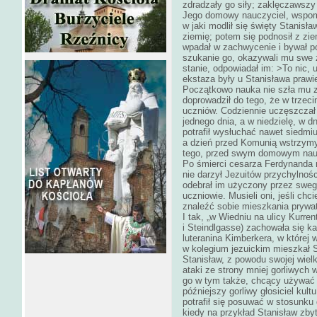
zdradzały go siły; zaklęczawszy
Jego domowy nauczyciel, wspomn
w jaki modlił się święty Stanisł
ziemię; potem się podnosił z zi
wpadał w zachwycenie i bywał po
szukanie go, okazywali mu swe z
stanie, odpowiadał im: >To nic, u
ekstaza były u Stanisława prawi
Początkowo nauka nie szła mu zb
doprowadził do tego, że w trzeci
uczniów. Codziennie uczęszczał
jednego dnia, a w niedzielę, w 
potrafił wysłuchać nawet siedmi
a dzień przed Komunią wstrzymyw
tego, przed swym domowym nauc
Po śmierci cesarza Ferdynanda na
nie darzył Jezuitów przychylnoś
odebrał im użyczony przez sweg
uczniowie. Musieli oni, jeśli chc
znaleźć sobie mieszkania prywat
I tak, „w Wiedniu na ulicy Kurre
i Steindlgasse) zachowała się k
luteranina Kimberkera, w której 
w kolegium jezuickim mieszkał S
Stanisław, z powodu swojej wiel
ataki ze strony mniej gorliwych
go w tym także, chcący używać 
późniejszy gorliwy głosiciel kul
potrafił się posuwać w stosunku
kiedy na przykład Stanisław zb