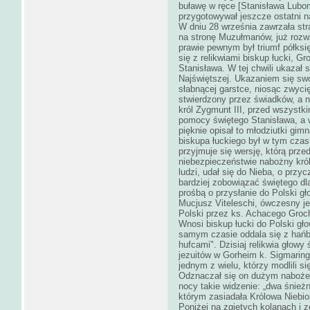
buławę w ręce [Stanisława Lubom
przygotowywał jeszcze ostatni n
W dniu 28 września zawrzała str
na stronę Muzułmanów, już rozw
prawie pewnym był triumf półksi
się z relikwiami biskup łucki, G
Stanisława. W tej chwili ukazał 
Najświętszej. Ukazaniem się swo
słabnącej garstce, niosąc zwyci
stwierdzony przez świadków, a n
król Zygmunt III, przed wszyst
pomocy świętego Stanisława, a w
pięknie opisał to młodziutki gimn
biskupa łuckiego był w tym cza
przyjmuje się wersję, którą prze
niebezpieczeństwie nabożny kró
ludzi, udał się do Nieba, o przy
bardziej zobowiązać świętego dla
prośbą o przysłanie do Polski gł
Mucjusz Viteleschi, ówczesny je
Polski przez ks. Achacego Groc
Wnosi biskup łucki do Polski gł
samym czasie oddala się z hań
hufcami". Dzisiaj relikwia głowy
jezuitów w Gorheim k. Sigmarin
jednym z wielu, którzy modlili si
Odznaczał się on dużym nabożeń
nocy takie widzenie: „dwa śnież
którym zasiadała Królowa Niebi
Poniżej na zgiętych kolanach i 