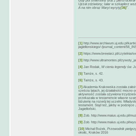
Gdy pot śmiertelny brat z piersi ocierał
Ujrzał zdziwiony; talar w szkaplerz wsz
A na nim obraz Maryi wyryty
[36]
".
[1]
http://www.archiwum.uj.edu.pl/kartk
jagiellonskiego/-/journal_content/5
[2]
https://www.brewiarz.pl/czytelnia/s
[3]
http://www.ultramontes.pl/zywoty_j
[4]
Jan Rodak,
W cieniu legendy św. J
[5]
Tamże, s. 42.
[6]
Tamże, s. 43.
[7]
Akademia Krakowska została założo
sześciu latach, jej działalność mocno o
aktywność została ożywiona trzydzieści
przekazała w testamencie własne szat
biżuterię na rozwój tej uczelni. Władysła
testament. Stąd też, jakby w podzięce 
Jagielloński.
[8]
Zob. http://www.maius.uj.edu.pl/muz
[9]
Zob. http://www.maius.uj.edu.pl/wy
[10]
Michał Rożek,
Przewodnik pielgrzy
okolic,
Kraków 2016