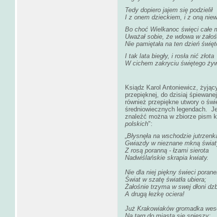
Tedy dopiero jajem się podzielił
I z onem dzieckiem, i z oną niew
Bo choć Wielkanoc święci całe 
Uważał sobie, że wdowa w żałoś
Nie pamiętała na ten dzień święt
I tak lata biegły, i rosła nić złota
W cichem zakryciu świętego ży
Ksiądz Karol Antoniewicz, żyjąc
przepięknej, do dzisiaj śpiewane
również przepiękne utwory o św
średniowiecznych legendach. Je
znaleźć można w zbiorze pism k
polskich
":
„Błysnęła na wschodzie jutrzenka
Gwiazdy w nieznane mkną świat
Z rosą poranną - łzami sierota
Nadwiślańskie skrapia kwiaty.
Nie dla niej piękny świeci porane
Świat w szatę światła ubiera;
Żałośnie trzyma w swej dłoni dz
A drugą łezkę ociera!
Już Krakowiaków gromadka wes
Na targ do miasta się spieszy;