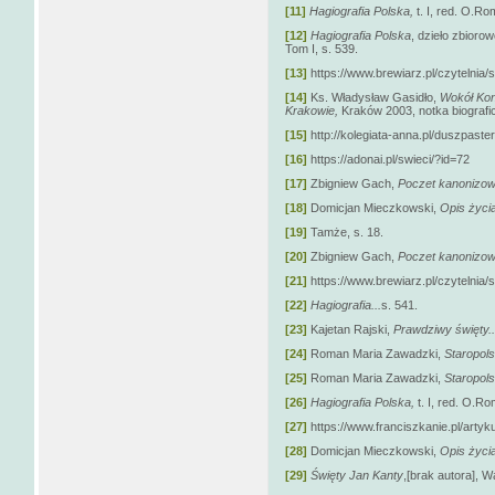
[11]
Hagiografia Polska,
t. I, red. O.R
[12]
Hagiografia Polska
, dzieło zbior
Tom I, s. 539.
[13]
https://www.brewiarz.pl/czytelnia/
[14]
Ks. Władysław Gasidło,
Wokół Konf
Krakowie,
Kraków 2003, notka biografi
[15]
http://kolegiata-anna.pl/duszpaster
[16]
https://adonai.pl/swieci/?id=72
[17]
Zbigniew Gach,
Poczet kanonizow
[18]
Domicjan Mieczkowski,
Opis życi
[19]
Tamże, s. 18.
[20]
Zbigniew Gach,
Poczet kanonizow
[21]
https://www.brewiarz.pl/czytelnia/
[22]
Hagiografia...
s. 541.
[23]
Kajetan Rajski,
Prawdziwy święty..
[24]
Roman Maria Zawadzki,
Staropols
[25]
Roman Maria Zawadzki,
Staropolsk
[26]
Hagiografia Polska,
t. I, red. O.R
[27]
https://www.franciszkanie.pl/artyku
[28]
Domicjan Mieczkowski,
Opis życi
[29]
Święty Jan Kanty
,[brak autora], 