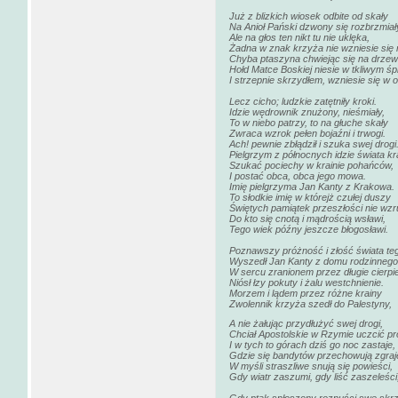
Już z blizkich wiosek odbite od skały
Na Anioł Pański dzwony się rozbrzmiał
Ale na głos ten nikt tu nie uklęka,
Żadna w znak krzyża nie wzniesie się 
Chyba ptaszyna chwiejąc się na drzew
Hołd Matce Boskiej niesie w tkliwym śp
I strzepnie skrzydłem, wzniesie się w o
Lecz cicho; ludzkie zatętniły kroki.
Idzie wędrownik znużony, nieśmiały,
To w niebo patrzy, to na głuche skały
Zwraca wzrok pełen bojaźni i trwogi.
Ach! pewnie zbłądził i szuka swej drogi
Pielgrzym z północnych idzie świata k
Szukać pociechy w krainie pohańców,
I postać obca, obca jego mowa.
Imię pielgrzyma Jan Kanty z Krakowa.
To słodkie imię w którejż czułej duszy
Świętych pamiątek przeszłości nie wz
Do kto się cnotą i mądrością wsławi,
Tego wiek późny jeszcze błogosławi.
Poznawszy próżność i złość świata te
Wyszedł Jan Kanty z domu rodzinnego
W sercu zranionem przez długie cierpi
Niósł łzy pokuty i żalu westchnienie.
Morzem i lądem przez różne krainy
Zwolennik krzyża szedł do Palestyny,
A nie żałując przydłużyć swej drogi,
Chciał Apostolskie w Rzymie uczcić pro
I w tych to górach dziś go noc zastaje,
Gdzie się bandytów przechowują zgraj
W myśli straszliwe snują się powieści,
Gdy wiatr zaszumi, gdy liść zaszeleści