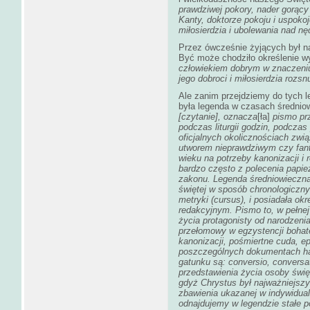
prawdziwej pokory, nader gorący
Kanty, doktorze pokoju i uspoko
miłosierdzia i ubolewania nad nęd
Przez ówcześnie żyjących był 
Być może chodziło określenie wy
człowiekiem dobrym w znaczeniu 
jego dobroci i miłosierdzia rozsn
Ale zanim przejdziemy do tych 
była legenda w czasach średniow
[czytanie]
, oznacza
[ła]
pismo prz
podczas liturgii godzin, podcza
oficjalnych okolicznościach zw
utworem nieprawdziwym czy fanta
wieku na potrzeby kanonizacji i
bardzo często z polecenia papie
zakonu. Legenda średniowieczna 
świętej w sposób chronologiczny
metryki (
cursus
), i posiadała o
redakcyjnym. Pismo to, w pełnej w
życia protagonisty od narodzeni
przełomowy w egzystencji bohater
kanonizacji, pośmiertne cuda, e
poszczególnych dokumentach hag
gatunku są:
conversio, conversat
przedstawienia życia osoby świę
gdyż Chrystus był najważniejszym
zbawienia ukazanej w indywidual
odnajdujemy w legendzie stałe 