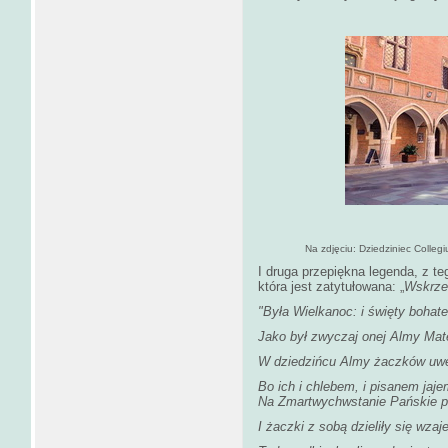
Na zdjęciu: Dziedziniec Colleg
I druga przepiękna legenda, z t
która jest zatytułowana: „
Wskrze
"Była Wielkanoc: i święty bohate
Jako był zwyczaj onej Almy Mate
W dziedzińcu Almy żaczków uwe
Bo ich i chlebem, i pisanem jaj
Na Zmartwychwstanie Pańskie po
I żaczki z sobą dzieliły się wzaj