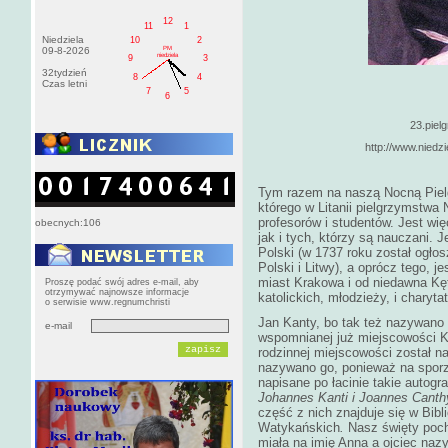
12
11
1
Niedziela
10
2
PM
09-8-2026
niedziela
9
3
32tydzień
8
4
Czas letni
7
5
6
23.piel
http://www.niedz
Tym razem na naszą Nocną Piel
którego w Litanii pielgrzymstwa
profesorów i studentów. Jest wi
obecnych:106
jak i tych, którzy są nauczani. 
Polski (w 1737 roku został ogł
Polski i Litwy), a oprócz tego, 
miast Krakowa i od niedawna Kęt
Proszę podać swój adres e-mail, aby
otrzymywać najnowsze informacje
katolickich, młodzieży, i charyta
o serwisie www.regnumchristi
Jan Kanty, bo tak też nazywano 
e-mail
wspomnianej już miejscowości K
rodzinnej miejscowości został
nazywano go, ponieważ na sporz
napisane po łacinie takie autogra
Johannes Kanti i Joannes Canth
część z nich znajduje się w Bibl
Watykańskich
.
Nasz święty poch
miała na imię Anna a ojciec nazy