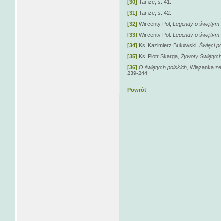
[30]
Tamże, s. 41.
[31]
Tamże, s. 42.
[32]
Wincenty Pol,
Legendy o świętym
[33]
Wincenty Pol,
Legendy o świętym
[34]
Ks. Kazimierz Bukowski,
Święci p
[35]
Ks. Piotr Skarga,
Żywoty Świętych
[36]
O świętych polskich,
Wiązanka zeb
239-244
Powrót