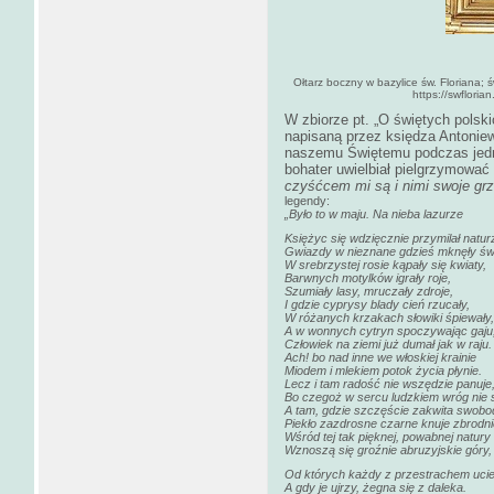
Ołtarz boczny w bazylice św. Floriana; 
https://swflori
W zbiorze pt. „O świętych polsk
napisaną przez księdza Antonie
naszemu Świętemu podczas jedn
bohater uwielbiał pielgrzymować i
czyśćcem mi są i nimi swoje g
legendy:
„Było to w maju. Na nieba lazurze
Księżyc się wdzięcznie przymilał natur
Gwiazdy w nieznane gdzieś mknęły świ
W srebrzystej rosie kąpały się kwiaty,
Barwnych motylków igrały roje,
Szumiały lasy, mruczały zdroje,
I gdzie cyprysy blady cień rzucały,
W różanych krzakach słowiki śpiewały,
A w wonnych cytryn spoczywając gaju
Człowiek na ziemi już dumał jak w raju.
Ach! bo nad inne we włoskiej krainie
Miodem i mlekiem potok życia płynie.
Lecz i tam radość nie wszędzie panuje
Bo czegoż w sercu ludzkiem wróg nie s
A tam, gdzie szczęście zakwita swobo
Piekło zazdrosne czarne knuje zbrodni
Wśród tej tak pięknej, powabnej natury
Wznoszą się groźnie abruzyjskie góry,
Od których każdy z przestrachem uci
A gdy je ujrzy, żegna się z daleka.