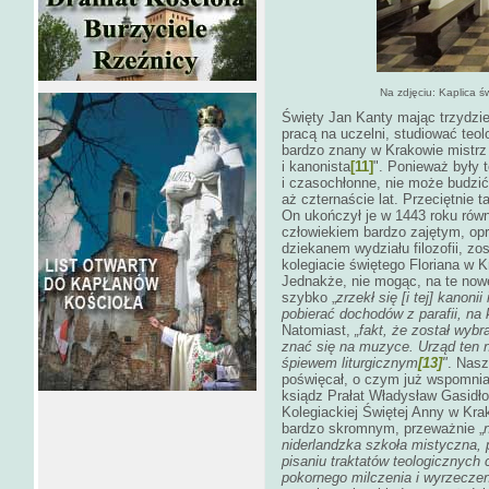
Na zdjęciu: Kaplica 
Święty Jan Kanty mając trzydzie
pracą na uczelni, studiować teol
bardzo znany w Krakowie mistrz 
i kanonista
[11]
". Ponieważ były 
i czasochłonne, nie może budzić 
aż czternaście lat. Przeciętnie t
On ukończył je w 1443 roku równ
człowiekiem bardzo zajętym, opró
dziekanem wydziału filozofii, zo
kolegiacie świętego Floriana w
Jednakże, nie mogąc, na te now
szybko „
zrzekł się [i tej] kanoni
pobierać dochodów z parafii, na k
Natomiast,
„fakt, że został wyb
znać się na muzyce. Urząd ten 
śpiewem liturgicznym
[13]
"
. Nas
poświęcał, o czym już wspomnia
ksiądz Prałat Władysław Gasidło
Kolegiackiej Świętej Anny w Kra
bardzo skromnym, przeważnie „
niderlandzka szkoła mistyczna, p
pisaniu traktatów teologicznych
pokornego milczenia i wyrzeczen