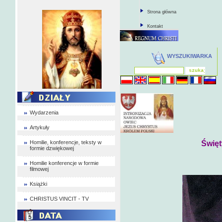
Strona główna
Kontakt
WYSZUKIWARKA
Wydarzenia
Artykuły
Homilie, konferencje, teksty w
Święt
formie dzwiękowej
Homilie konferencje w formie
filmowej
Książki
CHRISTUS VINCIT - TV