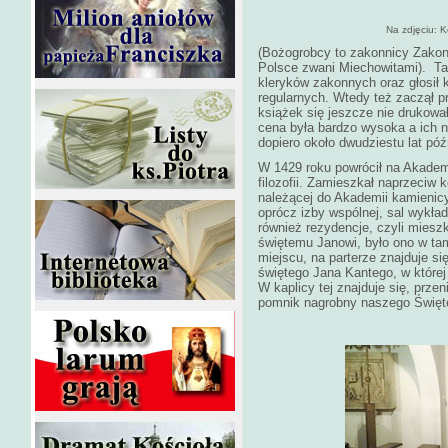
Na zdjęciu: 
(Bożogrobcy to zakonnicy Zakon
Polsce zwani Miechowitami). Tam
kleryków zakonnych oraz głosił
regularnych. Wtedy też zaczął p
książek się jeszcze nie drukował
cena była bardzo wysoka a ich n
dopiero około dwudziestu lat późn
W 1429 roku powrócił na Akade
filozofii. Zamieszkał naprzeciw 
należącej do Akademii kamienic
oprócz izby wspólnej, sal wykłado
również rezydencje, czyli miesz
świętemu Janowi, było ono w ta
miejscu, na parterze znajduje si
świętego Jana Kantego, w której 
W kaplicy tej znajduje się, prze
pomnik nagrobny naszego Święte