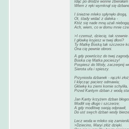
Idąc po drodze wonne zbierałam 
Wtem z ręki wymknął się dzban
I śnieżne mleko spłynęło drogą,
Ot, ślady widać z daleka -
Któż się nade mną użali niebogą
Ach, wiem, co w domu mnie cze
>I czemuż, dziecię, tak rzewnie
I główkę kryjesz w twej dłoni?
Ty Matkę Boską tak szczerze k
Ona cię pewnie obroni.
A gdy powrócisz do twej zagrody
Boska cię Matka pocieszy!
Pospiesz do Wisły, zaczerpnij w
Sierota ufa i spieszy.
Przyniosła dzbanek - rączki złoż
I klęcząc pacierz odmawia;
Główkę ku ziemi kornie schyliła,
Przed Kantym dzban z wodą sta
Jan Kanty krzyżem dzban błogos
Modlił się długo i szczerze;
A gdy modlitwę swoją odprawił,
Do ust swych dzban wody bierze
Lecz woda w mleko się zamienił
>Dziecino, Maryi złóż dzięki.