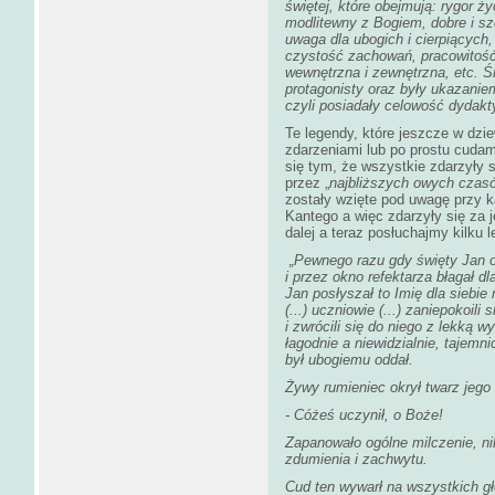
świętej, które obejmują: rygor ży
modlitewny z Bogiem, dobre i szc
uwaga dla ubogich i cierpiących,
czystość zachowań, pracowitość
wewnętrzna i zewnętrzna, etc. Ś
protagonisty oraz były ukazanie
czyli posiadały celowość dydakt
Te legendy, które jeszcze w dz
zdarzeniami lub po prostu cudam
się tym, że wszystkie zdarzyły 
przez „
najbliższych owych czas
zostały wzięte pod uwagę przy k
Kantego a więc zdarzyły się za
dalej a teraz posłuchajmy kilku 
„Pewnego razu gdy święty Jan o
i przez okno refektarza błagał 
Jan posłyszał to Imię dla siebie
(...) uczniowie (...) zaniepokoili
i zwrócili się do niego z lekką 
łagodnie a niewidzialnie, tajemni
był ubogiemu oddał.
Żywy rumieniec okrył twarz jego
- Cóżeś uczynił, o Boże!
Zapanowało ogólne milczenie, ni
zdumienia i zachwytu.
Cud ten wywarł na wszystkich głę