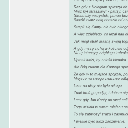
Raz gdy z Kolegium spieszył do 
Mróz był straszliwy; - patrzy, cz
Skostniały wszystek, prawie bez
Siność twarz całą obeszła od cz
Strapił się Kanty- nie było nikogo
A więc zziębłego, co leżał nad d
Jak mógł otulił własną swoją tog
A gdy mszę cichą w kościele od
Na tę intencyę zziębłego żebrak
Uprosił ludzi, by znieśli biedaka.
Ale Bóg cudem dla Kantego spra
Że gdy w to miejsce spojrzał, p
Miejsce na śniegu znacznie odta
Lecz na ulicy nie było nikogo:
Znać ktoś go podjął, i dobrze się
Lecz gdy Jan Kanty do swej celi 
Toga wisiała w swem miejscu na 
To się zatrwożył zrazu i zasmuci
I wielkie było ludzi zadziwienie: