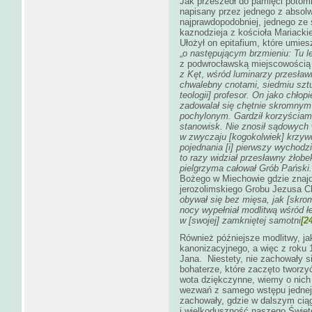
Jak przeszedł do pamięci potom
napisany przez jednego z absol
najprawdopodobniej, jednego ze 
kaznodzieja z kościoła Mariacki
Ułożył on epitafium, które umie
„
o następującym brzmieniu:
Tu l
z podwrocławską miejscowością 
z Kęt
,
wśród luminarzy przesławn
chwalebny cnotami, siedmiu szt
teologii] profesor. On jako chłop
zadowalał się chętnie skromnym
pochylonym. Gardził korzyściam
stanowisk. Nie znosił sądowych
w zwyczaju [kogokolwiek] krzyw
pojednania [i] pierwszy wychodzi
to razy widział przesławny żłobe
pielgrzyma całował Grób Pański.
Bożego w Miechowie gdzie znajd
jerozolimskiego Grobu Jezusa C
obywał się bez mięsa, jak [skrom
nocy wypełniał modlitwą wśród ł
w [swojej] zamkniętej samotni
[2
Również późniejsze modlitwy, j
kanonizacyjnego, a więc z roku
Jana. Niestety, nie zachowały 
bohaterze, które zaczęto tworzyć
wota dziękczynne, wiemy o nich t
wezwań z samego wstępu jednej z
zachowały, gdzie w dalszym cią
i
wielkoduszność naszego Święte