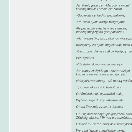
Jan Kanty jeszcze;
»
Maryo!
«
zawołał
i więcej mówić i prosić nie zdołał.
»
Bogarodzicy kiedyś wezwał imię,
Już Tobie życie daruję pielgrzymie.
Ale pieniądze składaj w ręce nasze;
Inaczej spojrzyj na gołe pałasze.
«
»
Ach wszystko, wszystko, co niosę pr
wdzięczny za życie chętnie daję tobie.
»
Lecz czyś dał wszystko? Pielgrzymi
»
Wszystko
«
»
Idź dalej, słowu twemu wierzę.
«
Jan Kanty złożył Bogu szczere dzięki
I wziął przerwany różaniec do ręki.
»
Maryo!
«
westchnął,- tyś matką miłośc
Ty dzisiaj okaż cudo twej litości;
Od śmierci moje wybawiłaś ciało,
Wybaw i jego duszę zatwardziałą.
On na Twe imię życie mi darował.
On
się nad biednym pielgrzymem zlito
Zlituj się, Matko, i Ty nad grzesznikiem.
Oświeć mu serce Twej łaski promykie
Wyrzekł i nagle stanął jakby wryty.