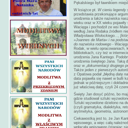
Pękalskiego był ławnikiem miej
W książce pt.
W cieniu legendy 
przedstawia przekonujące argume
urodzenia a także nazwiska nas
wieku oraz w XX wieku pojawiły 
Wacięga i pochodził ze wsi Male
według Jana Rodaka źródłem nie
Władysława Wisłockiego..., [któ
»Joannes de Marta«
i na podsta
do nazwiska rodowego - Wacięg
Rodak, w wielu opracowaniach, 
bibliotekach, czy też w internec
urodzenia Jana Kantego. Podobni
urodzenia świętego Jana. Taką d
oraz w „
dokumentacji drugiego p
Także jeden z pierwszych autor
z Opatowa podał „
błędną datę na
data pojawiła się nawet w bulli
jednak w późniejszym i dokładni
już właściwą datę, czyli 24 czer
Święty Jan dosyć późno, bo mają
gdzie studiował sztuki wyzwolone
Sztuki wyzwolone dzielono na d
(czyli gramatyka, dialektyka, r
arytmetyka, geometria, astrono
Ciekawostką jest to, że Jan Kan
wpisowego, a więc całą należno
wpłacała wpisowego (starając się