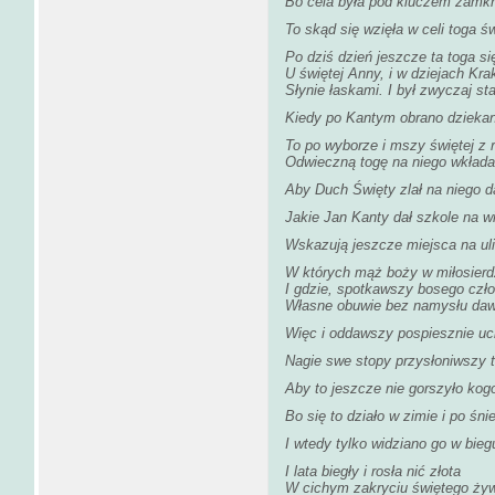
Bo cela była pod kluczem zamkn
To skąd się wzięła w celi toga ś
Po dziś dzień jeszcze ta toga s
U świętej Anny, i w dziejach Kr
Słynie łaskami. I był zwyczaj sta
Kiedy po Kantym obrano dzieka
To po wyborze i mszy świętej z 
Odwieczną togę na niego wkłada
Aby Duch Święty zlał na niego d
Jakie Jan Kanty dał szkole na w
Wskazują jeszcze miejsca na uli
W których mąż boży w miłosierdz
I gdzie, spotkawszy bosego czł
Własne obuwie bez namysłu daw
Więc i oddawszy pospiesznie uc
Nagie swe stopy przysłoniwszy 
Aby to jeszcze nie gorszyło kog
Bo się to działo w zimie i po śni
I wtedy tylko widziano go w bieg
I lata biegły i rosła nić złota
W cichym zakryciu świętego ży