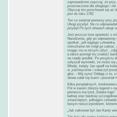
zaprowadzono zwyczaj, że przy 
przeznaczona dla ubogiego i nie 
Obyczaj ten przechował się aż d
jest do roku 1782.
Ten co siedział pierwszy przy pr
Ubogi przybył. Na co odpowiadał
przybył.Po tych słowach ubogi 
Jest jeszcze inna opowieść o m
Narodzenia, gdy po odprawionej 
spotkał „
pół nagiego człowieka,
mieszkania nie mógł go zabrać,
mogąc mu w niczym ulżyć , zdjął
a także pomógł mu znaleźć bardzi
na ciepły posiłek. Po przyjściu 
usłyszał wymówki, że może się 
Wtedy, święty Jan upadł na kolan
w „zachwycenie i zobaczył przed
głos: - Mój synu! Oddaję ci to, 
słowa zalał się łzami i pozostał
Kilka przepięknych, średniowiec
Pol w swoim zbiorze legend o n
pierwsza ma tytuł „Święta toga".
ładniej oraz bardziej szczegóło
zmarzniętym, półnagim człowiek
bosym nieszczęśnikiem, któremu
„Jak zakonowi był Jan Kanty wie
Tak był i dla nędzy ludzkiej miłos