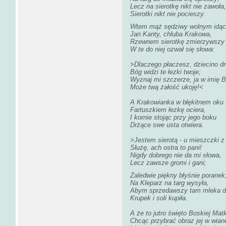
Lecz na sierotkę nikt nie zawoła,
Sierotki nikt nie pocieszy.
Wtem mąż sędziwy wolnym idąc
Jan Kanty, chluba Krakowa,
Rzewnem sierotkę zmierzywszy
W te do niej ozwał się słowa:
>Dlaczego płaczesz, dziecino d
Bóg widzi te łezki twoje;
Wyznaj mi szczerze, ja w imię 
Może twą żałość ukoję!<
A Krakowianka w błękitnem oku
Fartuszkiem łezkę ociera,
I kornie stojąc przy jego boku
Drżące swe usta otwiera.
>Jestem sierotą - u mieszczki 
Służę, ach ostra to pani!
Nigdy dobrego nie da mi słowa,
Lecz zawsze gromi i gani;
Zaledwie piękny błyśnie poranek
Na Kleparz na targ wysyła,
Abym sprzedawszy tam mleka d
Krupek i soli kupiła.
A że to jutro święto Boskiej Matk
Chcąc przybrać obraz jej w wian