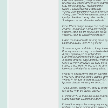
Gdy ptak spłoszony rozpuści swe skrz
Krwawe mu trwoga przedstawia mamid
Gdy tak się męczył i myślami gonił,
Nagle u pasa różaniec zadzwonił.
»Daruj, żem uległ płochych myśli mocy
»Daruj, żem Twojej nie wezwał pomocy
I jakby chatki rodzinnej mieszkaniec,
Spokojnie zaczął odmawiać różaniec.
Idzie. Wtem znagła płomyczek zabłysną
Zadrżał, paciorki do serca przycisnął:
»Maryo, ratuj, bo już śmierć ma blisko,
»Maryo, ratuj, to zbójców siedlisko!«
Gdzie mchem obrosłe szumią stare dę
Czarnego dymu unoszą się kłęby,
Smolne łuczywo z dzikiem płonąc trza
Krwawym noc ciemną rozwidniało blas
A przy ognisku już na pół podpici
Gór tych mieszkańców zasiedli bandyc
A postać groźna, chęć mordów w ich o
Ostre sztylety błyszczą się przy boku.
I miecze ludzkiej krwi jeszcze nie syte,
Nowych czekają ofiar w ziemię wbite.
»
Kto tu?
«
straszliwym głosem zawołali
I wszyscy tłumno z miejsc swoich powst
»
Kto tu?
«
jak tygrys herszt bandytów 
l porwał pistolet wiszący na smyczy,
»
Ach, biedny pielgrzym, obcy w okolic
Idę do Rzymu, do świata stolicy.
«
»
Pielgrzym? Ha, tobie nic to nic pomoż
Mamy i dla was wyostrzone noże.
Patrzaj ten sztylet krew twoją wysączy
pod nim się twoja pielgrzymka zakończ