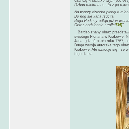
Ona cię w smutku twym pociesz
Dzban mleka masz tu z jej ręki!
Na twarzy dziecka płonął rumien
Do nóg się Jana rzuciła;
Boga-Rodzicy odtąd już w wieni
Obraz codziennie stroiła!
[34]
"
Bardzo znany obraz przedstawiaj
świętego Floriana w Krakowie. N
Jana, gdzieś około roku 1767, 
Druga wersja autorska tego ob
Krakowie. Ale szacuje się , że w
tego dzieła.