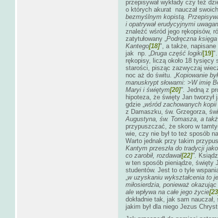
przepisywał wykłady czy też dzi
o których akurat nauczał swoich
bezmyślnym kopistą.
Przepisywa
i opatrywał erudycyjnymi uwaga
znaleźć wśród jego rękopisów, r
zatytułowany „
Podręczna księga
Kantego
[18]
", a także, napisane
jak np. „
Druga część logiki
[19]
"
rękopisy, liczą około 18 tysięcy 
starości, pisząc zazwyczaj wieczo
noc aż do świtu. „
Kopiowanie by
manuskrypt słowami: >W imię B
Maryi i świętym
[20]
".
Jedną z pró
hipoteza, że święty Jan tworzył j
gdzie „
wśród zachowanych kopii
z Damaszku, św. Grzegorza, świ
Augustyna, św. Tomasza, a takż
przypuszczać, że skoro w tamtyc
wie, czy nie był to też sposób n
Warto jednak przy takim przypus
Kantym przeszła do tradycji jako
co zarobił, rozdawał
[22]
".
Ksiądz 
w ten sposób pieniądze, święty
studentów. Jest to o tyle wspani
„
w uzyskaniu wykształcenia to j
miłosierdzia, ponieważ okazując 
ale wpływa na całe jego życie
[23
dokładnie tak, jak sam nauczał, 
jakim był dla niego Jezus Chryst