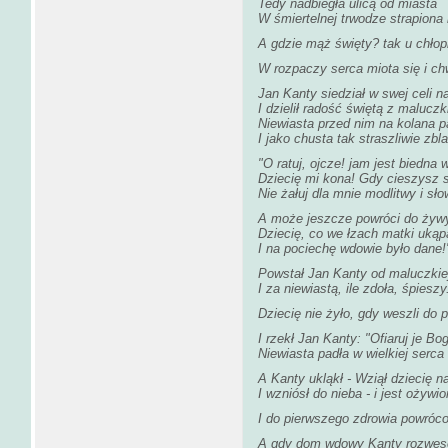
Tedy nadbiegła ulicą od miasta
W śmiertelnej trwodze strapiona 
A gdzie mąż święty? tak u chłopi
W rozpaczy serca miota się i ch
Jan Kanty siedział w swej celi n
I dzielił radość świętą z maluczk
Niewiasta przed nim na kolana p
I jako chusta tak straszliwie zbla
"O ratuj, ojcze! jam jest biedna
Dziecię mi kona! Gdy cieszysz 
Nie żałuj dla mnie modlitwy i sło
A może jeszcze powróci do żyw
Dziecię, co we łzach matki uką
I na pociechę wdowie było dane!
Powstał Jan Kanty od maluczkie
I za niewiastą, ile zdoła, śpieszy
Dziecię nie żyło, gdy weszli do 
I rzekł Jan Kanty: "Ofiaruj je Bo
Niewiasta padła w wielkiej serc
A Kanty ukląkł - Wziął dziecię n
I wzniósł do nieba - i jest ożywio
I do pierwszego zdrowia powróc
A gdy dom wdowy Kanty rozwesel