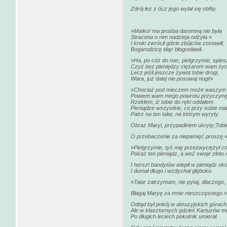
Zdrój łez z ócz jego wylał się obfity.
»
Matko! ma prośba daremną nie była
Stracona o nim nadzieja odżyła.
«
I kroki zwrócił gdzie zbójców zostawił;
Bogarodzicę idąc błogosławił.
»
Ha, po cóż do nas, pielgrzymie, spie
Czyż bez pieniędzy ciężarem wam życ
Lecz jeśli jeszcze żywot tobie drogi,
Wara, już dalej nie posuwaj nogi!
«
»Chociaż pod mieczem może waszym 
Powiem wam mego powrotu przyczynę
Rzekłem, iż tobie do ręki oddałem
Pieniądze wszystkie, co przy sobie mi
Patrz na ten talar, na którym wyryty
Obraz Maryi, przypadkiem ukryty;Tobie
O przebaczenie za niepamięć proszę.
»
Pielgrzymie, tyś mię przezwyciężył cn
Pokaż ten pieniądz, a weź swoje złoto.
I herszt bandytów wlepił w pieniądz ok
I dumał długo i wzdychał głęboko.
»
Talar zatrzymam, nie pytaj, dlaczego,
Błagaj Maryę za mnie nieszczęsnego.
«
Odtąd był pokój w abruzyjskich górach
Ale w klasztornych gdzieś Kartuzów m
Po długich leciech pokutnik umierał.