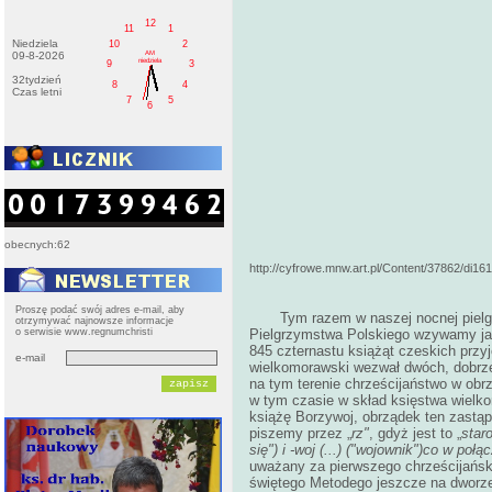
12
11
1
Niedziela
10
2
AM
09-8-2026
niedziela
9
3
32tydzień
8
4
Czas letni
7
5
6
obecnych:62
http://cyfrowe.mnw.art.pl/Content/37862/di16
Proszę podać swój adres e-mail, aby
Tym razem w naszej nocnej pielg
otrzymywać najnowsze informacje
o serwisie www.regnumchristi
Pielgrzymstwa Polskiego wzywamy jak
845 czternastu książąt czeskich przy
e-mail
wielkomorawski wezwał dwóch, dobrze
na tym terenie chrześcijaństwo w obr
w tym czasie w skład księstwa wielk
książę Borzywoj, obrządek ten zastąp
piszemy przez „
rz"
, gdyż jest to „
star
się") i -woj (...) ("wojownik")co w po
uważany za pierwszego chrześcijański
świętego Metodego jeszcze na dworze