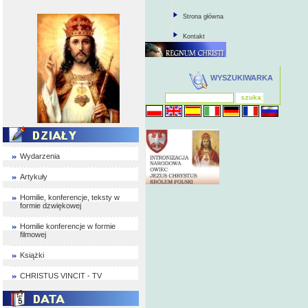
Strona główna
Kontakt
WYSZUKIWARKA
Wydarzenia
Artykuły
Homilie, konferencje, teksty w
formie dzwiękowej
Homilie konferencje w formie
filmowej
Książki
CHRISTUS VINCIT - TV