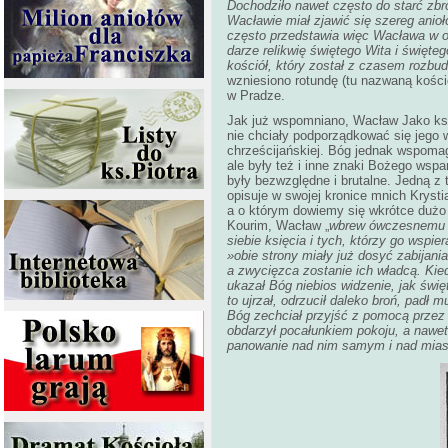
Dochodziło nawet często do starć zbr
Wacławie miał zjawić się szereg aniołó
często przedstawia więc Wacława w o
darze relikwię świętego Wita i święt
kościół, który został z czasem rozbu
wzniesiono rotundę (tu nazwaną kościo
w Pradze.
Jak już wspomniano, Wacław Jako ksi
nie chciały podporządkować się jego w
chrześcijańskiej. Bóg jednak wspoma
ale były też i inne znaki Bożego wspar
były bezwzględne i brutalne. Jedną 
opisuje w swojej kronice mnich Kryst
a o którym dowiemy się wkrótce dużo
Kourim, Wacław „
wbrew ówczesnemu z
siebie księcia i tych, którzy go wspie
»obie strony miały już dosyć zabijania
a zwycięzca zostanie ich władcą. Kie
ukazał Bóg niebios widzenie, jak świ
to ujrzał, odrzucił daleko broń, padł
Bóg zechciał przyjść z pomocą przez
obdarzył pocałunkiem pokoju, a nawet 
panowanie nad nim samym i nad mia