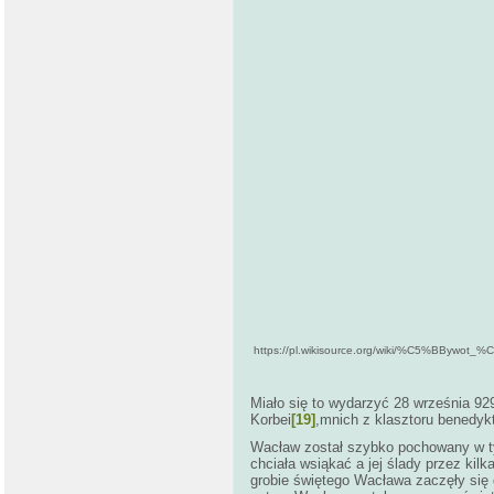
https://pl.wikisource.org/wiki/%C5%BBy
Miało się to wydarzyć 28 września 929
Korbei
[19]
,mnich z klasztoru benedyk
Wacław został szybko pochowany w tym
chciała wsiąkać a jej ślady przez kil
grobie świętego Wacława zaczęły się d