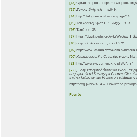
[12]
Oprac. na podst. https://pl.wikipedi
[13]
Żywoty Świętych ...
, s.949.
[14]
http://dialogsercamilosci.eu/page/44/
[15]
Jan Andrzej Spież OP,
Święty...
, s. 37.
[16]
Tamże, s. 36.
[17]
https://pl.wikipedia.org/wiki/Wacław_I
[18]
Legenda Krystiana...
, s.271-272.
[19]
http://www.katedra-wawelska.pl/historia
[20]
Kosmasa kronika Czechów,
przekł. Mari
[21]
http://www.swzygmunt.knc.pl/SAINTs
[22]
„...aby zdobywać środki do życia. Przyją
ciągnąca się od Sazawy po Chotum. Charakter
tradycji katolickiej św. Prokop przedstawian
http://nettg.pl/news/146790/swietego-prokop
Powrót