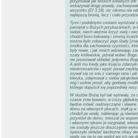
przyjmował jak bliskich krewnych (Mt
wskazywał drogę prawdy, zachowywał p
wszystko (Ef 3,19), nic nikomu nie od
najlepszą bronią, lecz i ciało przyodz
Tymi i podobnymi cnotami wyróżniał s
pamiętał o Bożych przykazaniach, w k
siebie, niech weźmie krzyż swój i ni
chodził boso lodowatą i stromą ścież
można było zobaczyć jego ślady [znac
środka dla zachowania czystości, któ
były nowe, i jak mnich wdziewając zaw
szaty królewskie, jaśniał wobec Boga
nie przestawał składać jedynemu Bog
A jeśli mu kiedy jako księciu zdarzy
nieokrzesańców i wypić ponad zwykłą
zrywał się ze snu z samego rana i jak
kleryka, zdejmował z siebie jakąkolwi
nóg i usilnie prosił, aby gorliwiej m
którego dopuścił się poprzedniej nocy.
W służbie Bożej był tak wytrwały, że
czasie żniw bowiem, w ciszy głębokiej
będzie mówić nadzwyczajne i sławne zj
domu na własnych plecach, męłł ją w 
chodził po wodę, nabierając ją równi
przyniósł do domu, mieszał ze wspomn
i własnymi rękami je rozgniatał, wlew
nie zostały jeszcze doszczętnie wyk
śpieszyło składać bezbożne ofiary de
nigdy się na to nie godził ani ich nie