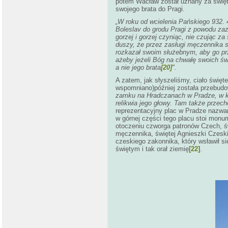
potem Wacław został uznany za święt
swojego brata do Pragi.
„W roku od wcielenia Pańskiego 932. 
Boleslav
do grodu Pragi z powodu zaz
gorzej i gorzej czyniąc, nie czując z
duszy, że przez zasługi męczennika s
rozkazał swoim służebnym, aby go prz
ażeby jeżeli Bóg na chwałę swoich św
a nie jego brata
[20]
".
A zatem, jak słyszeliśmy, ciało świę
wspomniano)później została przebudo
zamku na Hradczanach w Pradze, w k
relikwia jego głowy. Tam także przec
reprezentacyjny plac w Pradze nazwa
w górnej części tego placu stoi mon
otoczeniu czworga patronów Czech, św
męczennika, świętej Agnieszki Czeskie
czeskiego zakonnika, który wsławił si
świętym i tak orał ziemię
[22]
.