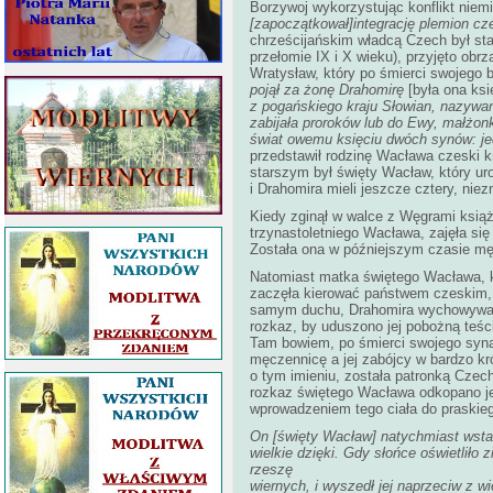
Borzywoj wykorzystując konflikt niem
[zapoczątkował]integrację plemion cz
chrześcijańskim władcą Czech był sta
przełomie IX i X wieku), przyjęto ob
Wratysław, który po śmierci swojego 
pojął za żonę Drahomirę
[była ona ks
z pogańskiego kraju Słowian, nazywan
zabijała proroków lub do Ewy, małżon
świat owemu księciu dwóch synów: je
przedstawił rodzinę Wacława czeski k
starszym był święty Wacław, który ur
i Drahomira mieli jeszcze cztery, nie
Kiedy zginął w walce z Węgrami ksią
trzynastoletniego Wacława, zajęła si
Została ona w późniejszym czasie mę
Natomiast matka świętego Wacława, k
zaczęła kierować państwem czeskim, 
samym duchu, Drahomira wychowywała
rozkaz, by uduszono jej pobożną teśc
Tam bowiem, po śmierci swojego syna,
męczennicę a jej zabójcy w bardzo kró
o tym imieniu, została patronką Czech.
rozkaz świętego Wacława odkopano je 
wprowadzeniem tego ciała do praskieg
On [święty Wacław] natychmiast wstał,
wielkie dzięki. Gdy słońce oświetliło 
rzeszę
wiernych, i wyszedł jej naprzeciw z wi