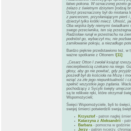
łatwo pokona. W oznaczonej przeto god
żelazo z świetnym dzirytem
[rodzaj b
Dziryt przeznaczony był do miotania 
z pancerzem, przysłaniającym pierś i 
dzierżył tylko krótki miecz. Ufność, j
Oba wojska były niemymi świadkami s
swego przeciwnika, ten się przeżegnał
Radzisław runął w przestrachu na zie
podniósł go, wybaczył mu, nie pozbaw
zamiłowanie pokoju, a niezadługo po
Bardzo pięknie przedstawiono też, w
ważne spotkanie z Ottonem I
[11]
:
„Cesarz Otton I zwołał książąt rzesz
niecierpliwością czekano na niego. G
głosy, aby go nie powitać, gdy przyj
poszedł był do kościoła na Mszę i mod
wziąć za złe jego niepunktualność i c
spełnić wszystkie jego żądania. Wacł
pochodzący z Sycylii święty umęczon
są te relikwie ręki, które otrzymał ś
Wspomożycieli;
Święci Wspomożyciele, byli to święci, k
swojej śmierci potwierdzili swoją św
Krzysztof
- patron nagłej śmie
Katarzyna z Aleksandrii
- patr
Barbara
- pomocna w godzinie ś
Jerzy
- patron rycerzy, chroni