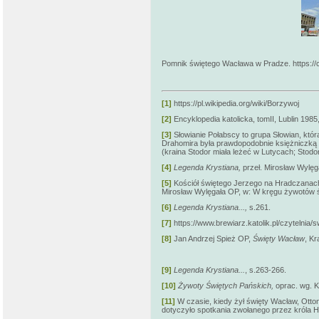
Pomnik świętego Wacława w Pradze. https://
[1]
https://pl.wikipedia.org/wiki/Borzywoj
[2]
Encyklopedia katolicka, tomII, Lublin 1985,
[3]
Słowianie Połabscy to grupa Słowian, któ
Drahomira była prawdopodobnie księżniczką L
(kraina Stodor miała leżeć w Lutycach; Stod
[4]
Legenda Krystiana,
przeł. Mirosław Wylęg
[5]
Kościół świętego Jerzego na Hradczanach g
Mirosław Wylęgała OP, w:
W kręgu żywotów ś
[6]
Legenda Krystiana...,
s.261.
[7]
https://www.brewiarz.katolik.pl/czytelnia/
[8]
Jan Andrzej Spież OP,
Święty Wacław
, Kr
[9]
Legenda Krystiana...
, s.263-266.
[10]
Żywoty Świętych Pańskich,
oprac. wg. K
[11]
W czasie, kiedy żył święty Wacław, Otto
dotyczyło spotkania zwołanego przez króla H