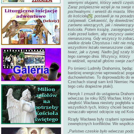
wiernymi sługami, którzy wieźli częst
Zaraz pośpiesznie wzięli je na swoje 
pochwalnymi, i wnieśli do miasta. Wes
do kościoła
[5]
, postawili je na posadz
zaśpiewali. Ciekawość, by dowiedzieć 
zarówno wierzących, jak i niewierząc
kościoła. Potem książę, zasięgnąwszy 
ciało przed ludem, aby wszyscy uwier
nienaruszoną. Gdy wszyscy to zobaczy
wielkie dzieła Chrystusa i nikt nie m
wszystkimi leżało nienaruszone ciało.
twarz, jak u żywej. Nadto [jej] szaty 
tego samego dnia. Wszyscy, którzy
to widzieli, wyrażali głośno swoje zach
Po śmierci Ludmiły Drahomira, będąc
bardziej energicznie wprowadzać poga
duchowieństwo. To doprowadziło do wo
Czechach stanął sam król Niemiec Hen
tego celu drapieżne ptaki).
Henryk I zmusił do ustąpienia Drahom
wówczas (w roku 925) Wacław, który d
uległość Wacława niestety pogłębiła w
wszystkich tych, którzy chcieli bezw
oznaczało wprost odcięcie się od Koś
Rządy Wacława były rządami sprawied
zewnętrznych konfliktów. We współcz
„Państwo czeskie było wówczas podzie