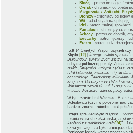
Błażej
- patron od nagłej śmier
Cyriak
- chroniący od opętania,
Małgorzata z Antiochii Pizydy
Dionizy
- chroniący od bólów g
Wit
- od chorych na epilepsję, a
Idzi
- patron trudnej spowiedzi, 
Pantaleon
- chroniący od stra
Achacy
- patron od chorób, atr
Eustachy
- patron rycerzy i lud
Erazm
- patron ludzi doznający
Kult 14 Świętych Wspomożycieli czy
Śląsku
[12]
.]
którego zwłoki sprowadzo
Burgundów
[święty Zygmunt żył na prz
odbyciu publicznej pokuty. Zginął jak
rzekł: „Świętości, których żądasz, o
tytuł królewski, zwalniam cię od dani
cesarskiego. Zadowolony relikwiami Wa
księciem. Do przyznania Wacławowi t
Wacławem weszli do sali i zaręczenie
w sobie dreszcze radości, jakby patrz
W tym czasie brat Wacława, Bolesław
Bolesławcu (czyli w położonej nad Łab
bardziej znanym miastem jest położon
Dzięki sprawiedliwym rządom i poboż
terenie wiara chrześcijańska, a „
sława
kapłanów z pobliskich krain
[14]
".
Jako
dziwnym więc, że było tu miejsce dla
Ponieważ jednak wzrost znaczenia ch