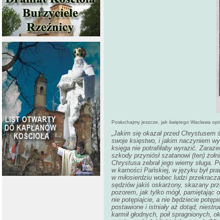
Posłuchajmy jeszcze, jak świętego Wacława opi
„
Jakim się okazał przed Chrystusem 
swoje księstwo, i jakim naczyniem wyb
księga nie potrafiłaby wyrazić. Zara
szkody przyniósł szatanowi (ten) żołn
Chrystusa zebrał jego wierny sługa. 
w karności Pańskiej, w języku był p
w miłosierdziu wobec ludzi przekracz
sędziów jakiś oskarżony, skazany prze
pozorem, jak tylko mógł, pamiętając o
nie potępiajcie, a nie będziecie potępi
postawione i istniały aż dotąd; niestr
karmił głodnych, poił spragnionych, o