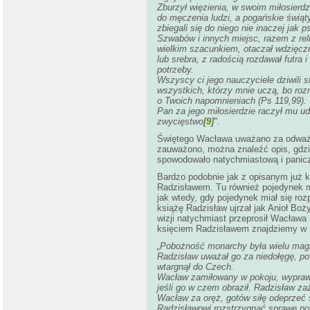
Zburzył więzienia, w swoim miłosierdzi
do męczenia ludzi, a pogańskie świąty
zbiegali się do niego nie inaczej jak 
Szwabów i innych miejsc, razem z rel
wielkim szacunkiem, otaczał wdzięczny
lub srebra, z radością rozdawał futra
potrzeby.
Wszyscy ci jego nauczyciele dziwili 
wszystkich, którzy mnie uczą, bo ro
o Twoich napomnieniach (Ps 119,99). 
Pan za jego miłosierdzie raczył mu udz
zwycięstwo
[9]
".
Świętego Wacława uważano za odważne
zauważono, można znaleźć opis, gdzie
spowodowało natychmiastową i panicz
Bardzo podobnie jak z opisanym już 
Radzisławem. Tu również pojedynek m
jak wtedy, gdy pojedynek miał się ro
książę Radzisław ujrzał jak Anioł Bo
wizji natychmiast przeprosił Wacława
księciem Radzisławem znajdziemy w 
„Pobożność monarchy była wielu magn
Radzisław uważał go za niedołęgę, po
wtargnął do Czech.
Wacław zamiłowany w pokoju, wyprawi
jeśli go w czem obraził. Radzisław za
Wacław za oręż, gotów siłę odeprzeć 
Radzisławowi rozstrzygnąć sprawę poj