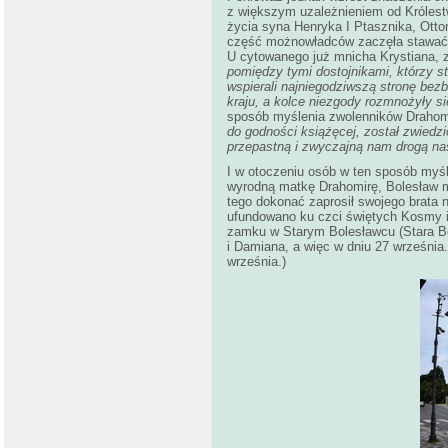
z większym uzależnieniem od Królest
życia syna Henryka I Ptasznika, Otton
część możnowładców zaczęła stawać p
U cytowanego już mnicha Krystiana, z
pomiędzy tymi dostojnikami, którzy st
wspierali najniegodziwszą stronę bezb
kraju, a kolce niezgody rozmnożyły si
sposób myślenia zwolenników Drahomiry
do godności książęcej, został zwiedzi
przepastną i zwyczajną nam drogą na
I w otoczeniu osób w ten sposób myśl
wyrodną matkę Drahomirę, Bolesław m
tego dokonać zaprosił swojego brata na
ufundowano ku czci świętych Kosmy i
zamku w Starym Bolesławcu (Stara Bo
i Damiana, a więc w dniu 27 września.
września.)