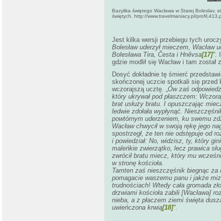
Bazylika świętego Wacława w Starej Boleslav, s
świętych. http://www.travelmaniacy.pl/profil,41
Jest kilka wersji przebiegu tych uroczy
Bolesław uderzył mieczem, Wacław uci
Bolesława Tira, Česta i Hněvsa
[17]
".
gdzie modlił się Wacław i tam zosta
Dosyć dokładnie tę śmierć przedstawia
skończonej uczcie spotkali się przed
wczorajszą ucztę. „
Ów zaś odpowiedzi
który ukrywał pod płaszczem: Wczora
brat usłuży bratu. I opuszczając miec
ledwie zdołała wypłynąć. Nieszczęśnik
powtórnym uderzeniem, ku swemu zdzi
Wacław chwycił w swoją rękę jego nag
spostrzegł, że ten nie odstępuje od ro
i powiedział: No, widzisz, ty, który 
maleńkie zwierzątko, lecz prawica sług
zwrócił bratu miecz, który mu wcześni
w stronę kościoła.
Tamten zaś nieszczęśnik biegnąc za ni
pomagacie waszemu panu i jakże mize
trudnościach! Wtedy cała gromada zło
drzwiami kościoła zabili [Wacława] r
nieba, a z płaczem ziemi święta dusz
uwieńczona krwią
[18]
".