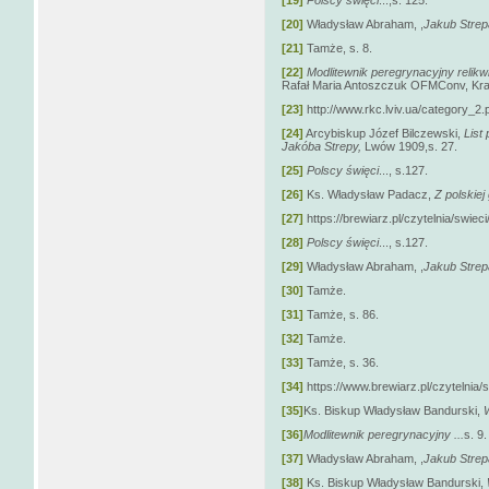
[20]
Władysław Abraham, ,
Jakub Strepa
[21]
Tamże, s. 8.
[22]
Modlitewnik peregrynacyjny relikw
Rafał Maria Antoszczuk OFMConv, Kra
[23]
http://www.rkc.lviv.ua/category_
[24]
Arcybiskup Józef Bilczewski,
List
Jakóba Strepy,
Lwów 1909,s. 27.
[25]
Polscy święci
..., s.127.
[26]
Ks. Władysław Padacz,
Z polskiej
[27]
https://brewiarz.pl/czytelnia/swiec
[28]
Polscy święci
..., s.127.
[29]
Władysław Abraham, ,
Jakub Strepa
[30]
Tamże.
[31]
Tamże, s. 86.
[32]
Tamże.
[33]
Tamże, s. 36.
[34]
https://www.brewiarz.pl/czytelnia/
[35]
Ks. Biskup Władysław Bandurski,
W
[36]
Modlitewnik peregrynacyjny ...
s. 9.
[37]
Władysław Abraham, ,
Jakub Strepa
[38]
Ks. Biskup Władysław Bandurski,