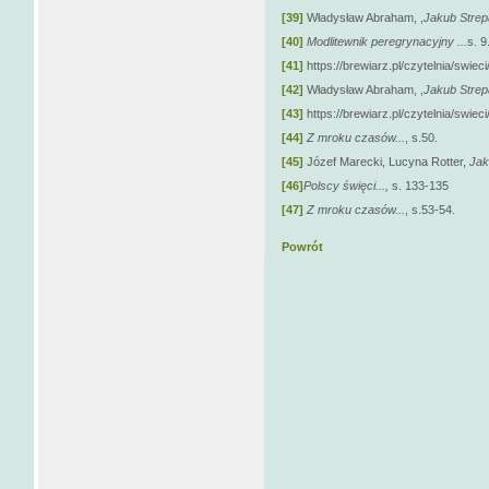
[39]
Władysław Abraham, ,
Jakub Strepa
[40]
Modlitewnik peregrynacyjny ...
s. 9
[41]
https://brewiarz.pl/czytelnia/swiec
[42]
Władysław Abraham, ,
Jakub Strepa
[43]
https://brewiarz.pl/czytelnia/swiec
[44]
Z mroku czasów...
, s.50.
[45]
Józef Marecki, Lucyna Rotter,
Jak
[46]
Polscy święci...,
s. 133-135
[47]
Z mroku czasów...
, s.53-54.
Powrót