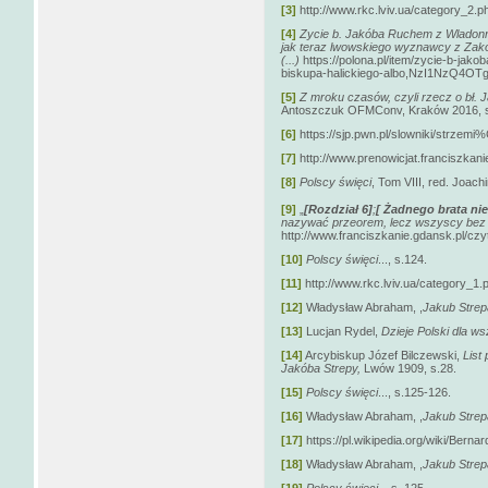
[3]
http://www.rkc.lviv.ua/category_2
[4]
Zycie b. Jakóba Ruchem z Wladonny
jak teraz lwowskiego wyznawcy z Zak
(...)
https://polona.pl/item/zycie-b-ja
biskupa-halickiego-albo,NzI1NzQ4OTg
[5]
Z mroku czasów, czyli rzecz o bł. 
Antoszczuk OFMConv, Kraków 2016, s
[6]
https://sjp.pwn.pl/slowniki/strzem
[7]
http://www.prenowicjat.franciszkanie
[8]
Polscy święci
, Tom VIII, red. Joa
[9]
„
[Rozdział 6]
;
[ Żadnego brata nie
nazywać przeorem, lecz wszyscy bez r
http://www.franciszkanie.gdansk.pl/czy
[10]
Polscy święci
..., s.124.
[11]
http://www.rkc.lviv.ua/category_1
[12]
Władysław Abraham, ,
Jakub Strep
[13]
Lucjan Rydel,
Dzieje Polski dla w
[14]
Arcybiskup Józef Bilczewski,
List
Jakóba Strepy,
Lwów 1909, s.28.
[15]
Polscy święci
..., s.125-126.
[16]
Władysław Abraham, ,
Jakub Strepa
[17]
https://pl.wikipedia.org/wiki/Berna
[18]
Władysław Abraham, ,
Jakub Strepa
[19]
Polscy święci
...,s. 125.