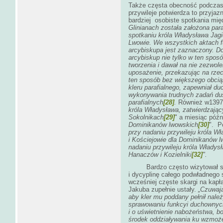
Także częsta obecność podczas
przywileje potwierdza to przyjazn
bardziej osobiste spotkania mi
Glinianach została założona para
spotkaniu króla Władysława Jag
Lwowie. We wszystkich aktach f
arcybiskupa jest zaznaczony. Do 
arcybiskup nie tylko w ten sposó
tworzenia i dawał na nie zezwole
uposażenie, przekazując na rzec
ten sposób bez większego obciąż
kleru parafialnego, zapewniał d
wykonywania trudnych zadań dus
parafialnych
[28]
.
Również w1397 
króla Władysława, zatwierdzając
Sokolnikach
[29]
" a miesiąc późn
Dominikanów lwowskich
[30]
". P
przy nadaniu przywileju króla W
i Kościejowie dla Dominikanów 
nadaniu przywileju króla Władys
Hanaczów i Kozielniki
[32]
".
Bardzo często wizytował swoj
i dycyplinę całego podwładnego
wcześniej częste skargi na kap
Jakuba zupełnie ustały.
„Czuwają
aby kler mu poddany pełnił należ
sprawowaniu funkcyi duchownych
i o uświetnienie nabożeństwa, b
środek oddziaływania ku wzmoże