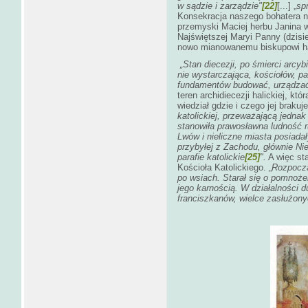
w sądzie i zarządzie"
[22]
[...] „
sp
Konsekracja naszego bohatera na
przemyski Maciej herbu Janina 
Najświętszej Maryi Panny (dzisie
nowo mianowanemu biskupowi ha
„Stan diecezji, po śmierci arcy
nie wystarczająca, kościołów, pa
fundamentów budować, urządza
teren archidiecezji halickiej, któ
wiedział gdzie i czego jej brakuje
katolickiej, przeważającą jedna
stanowiła prawosławna ludność ru
Lwów i nieliczne miasta posiadał
przybyłej z Zachodu, głównie Ni
parafie katolickie
[25]
".
A więc sta
Kościoła Katolickiego. „
Rozpoczą
po wsiach. Starał się o pomnoże
jego karnością. W działalności d
franciszkanów, wielce zasłużony