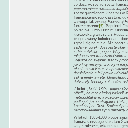
O dzieciństwie i młodości Jakub
że dość wcześnie został franci
poprzedzające święcenia kapłań
został gwardianem klasztoru w K
franciszkańskiego klasztoru, gd
w swojej tak zwanej
Pierwszej R
funkcję przeora
[9]
. Popularni Fr
po łacinie: Ordo Fratrum Minor
krakowska graniczyła z Rusią, a
błogosławiony bohater sam, dobr
zgłosił się na misje. Misjonarze 
zadanie, opieki duszpasterskiej 
schizmatyków i pogan. W tym ce
misjonarzom franciszkańskim roz
większe od zwykłej władzy prob
jako kraj misyjny, w którym misj
głosić słowo Boże. Z upoważnieni
dominikanie mieli prawo udziela
sakramenty święte, błogosławić 
dotyczyły budowy kościołów, ust
Z kolei: „
13.02.1375 - papież Grz
officii", na mocy której kościół 
metropolitalnym, a kościoły prz
podlegać jako sufraganie. Bulla 
kościelnej na Rusi. Stolica Apo
najodpowiedniejszych pasterzy d
W latach 1385-1388 błogosławio
franciszkańskiego klasztoru Św
w tym mieście, wikariuszem ge