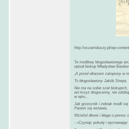
http://oczamiduszy.pl/wp-conten
Te modlitwy błogosławionego arc
opisał biskup Władysław Bandur
„
A przed ołtarzem zatopiony w m
To błogosławiony Jakób Strepa.
Nie ma na sobie szat biskupich, 
ani krzyż drogocenny, nie zdobią g
w ręku...
Jak grzesznik i żebrak modli si
Panem się wstawia.
Wzniósł dłonie i błaga o pomoc o
- »Czyniąc pokutę i wyznawając 