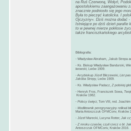
na Ruś Czerwoną, Wołyń, Podole 
apostolskiemu zaangażowaniu za
znacznie podniosło się jego mora
Była to pieczęć katolicka. I pol
Ojczyzny«
. Dziś można dodać -
Istniejące po dziś dzień parafie k
to w pewnej mierze pokłosie życi
także franciszkańskiego arcybis
Bibliografia:
- Władysław Abraham, ,Jakub Strepa a
- Ks. Biskup Władysław Bandurski,
Wie
lwowski,
Lwów 1909.
- Arcybiskup Józef Bilczewski,
List pas
Jakóba Strepy,
Lwów 1909.
- Ks. Władysław Padacz,
Z polskiej gle
- Henryk Fros, Franciszek Sowa,
Twoj
Kraków 1982.
-
Polscy święci
, Tom VIII, red. Joac
-
Modlitewnik peregrynacyjny relikwii 
Maria Antoszczuk OFMConv, Kraków 
- Józef Marecki, Lucyna Rotter,
Jak cz
-
Z mroku czasów, czyli rzecz o bł. Ja
Antoszczuk OFMConv, Kraków 2016.