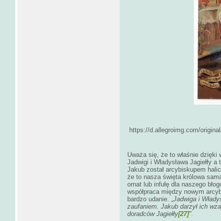
https://d.allegroimg.com/origi
Uważa się, że to właśnie dzięki 
Jadwigi i Władysława Jagiełły a
Jakub został arcybiskupem hali
że to nasza święta królowa sama
ornat lub infułę dla naszego bło
współpraca między nowym arcyb
bardzo udanie. „
Jadwiga i Władys
zaufaniem. Jakub darzył ich wza
doradców Jagiełły
[27]
".