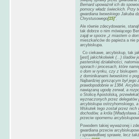
Bernard upoważnił ich do spowod
pomocy władz świeckich. Przy t
gwardiana lwowskiego Jakuba d
Chrystusowego
[15]
".
Ale równie zdecydowanie, stanął
tak dobrze o nim mówiącego Ber
zajął
w sporze „z miastem o do
mieszkańców do papieża a nie 
arcybiskupa.
Co ciekawe, arcybiskup, tak jak
[jest]
jakichkolwiek (...) śladów 
pasterskiej działalności, natomi
sporach i procesach, które nam
o dom w rynku, czy z
biskupem
z
dominikanami
lwowskimi o pogr
Najbardziej gorszącym był jego
prawdopodobnie w 1384. Arcybi
nawiązaną ugodę zerwał, a rozpoc
o
Stolicę Apostolską
, przewlekał
wyznaczonych przez delegatów 
arcybiskupa
ostrzyhomskiego
, 
Wskutek tego został przez nich 
dochodów, a króla
[Władysława J
przeciw opornemu arcybiskupow
Powodem takiej wyważonej i zd
gwardiana przeciw arcybiskupow
i sprawiedliwej sprawie, lecz tak