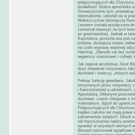
pielgrzymujących dla Chrystusa 
działalność Stolica apostolska us
Stowarzyszeniu tym, prowadząc 
niestrudzenie, udzielał się w pr
Wołoszczyźnie (dzisiejszej Rum
Lwowem została przyłączona do 
zamierzał stworzyć na tych teren
po gnieźnieńskiej. Jednak w latac
Kazimierza, przeszła ona pod z
królowa, dzisiejsza święta Jadwi
na czele wyprawy wojennej odzys
Halickiej. „
Obeszło się bez rozlew
węgierscy starostowie i cofnęły s
Jak napisał arcybiskup Józef Bi
dusz zbawienie misyonarza Jakób
duchowni i świeccy, „których rad
Pełniąc funkcję gwardiana, Jakub
otrzymanych przez misjonarzy 
i franciszkanów) a udzielonych,
Apostolską. Głównymi przeciwnik
duchowni, często zbiegowie z inn
materialnym, dążyli do ogranicz
Pielgrzymujących dla Chrystusa.
kapłani zakonni nie mają prawa 
sakramentów świętych. Głosili n
lub franciszkanów należy powtór
wywołać w umysłach wiernych wie
Bernard zastosował wyjątkowe śro
świętej sprawy przez gwardiana 