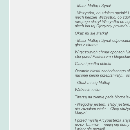
- Masz Matkę i Syna!
- Wszystko, co zdołam spełnić i
niech będzie! Wszystko, co zd
świętego służy! Wszystko co bę
niech lud tej Ojczyzny prowadzi 
Okaż mi się Matką!
- Masz Matkę i Syna! odpowiada
głos z ołtarza...
W tęczowych chmur oponach Najś
stoi przed Pasterzem i błogosław
Cisza i pustka dokoła...
Ostatnie blaski zachodzącego sł
nuconej pieśni przebrzmiały... os
- Okaż mi się Matką!
Widzenie znika...
Twarzą na ziemię pada błogosławi
- Niegodny jestem, słaby jestem
nie zdziałam wiele... Chcę służ
Maryo!
I przed myślą Arcypasterza staj
przez Tatarów.... snują się tłumy
i wiary nie przyjęli.