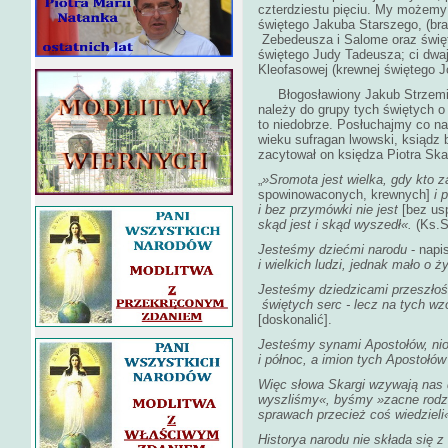
czterdziestu pięciu. My możemy
świętego Jakuba Starszego, (bra
Zebedeusza i Salome oraz świę
świętego Judy Tadeusza; ci dwaj 
Kleofasowej (krewnej świętego J
Błogosławiony Jakub Strzemię,
należy do grupy tych świętych o 
to niedobrze. Posłuchajmy co na
wieku sufragan lwowski, ksiądz
zacytował on księdza Piotra Ska
„
»Sromota jest wielka, gdy kto z
spowinowaconych, krewnych]
i 
i bez przymówki nie jest
[bez usp
skąd jest i skąd wyszedł«.
(Ks.S
Jesteśmy dziećmi narodu
- napi
i wielkich ludzi, jednak mało o ż
Jesteśmy dziedzicami przeszłośc
świętych serc - lecz na tych w
[doskonalić].
Jesteśmy synami Apostołów, nio
i północ, a imion tych Apostołów
Więc słowa Skargi wzywają nas 
wyszliśmy«, byśmy »zacne rodzic
sprawach przecież coś wiedzieli
Historya narodu nie składa się z