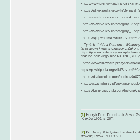
- http://www.prenowicjat.franciszkanie.
- https://pl.wikipedia.org/wiki/Bernard_
- http://www.franciszkanie.gdansk.pl/c
- http://www.rkc.lviv.ua/category_2.
- http://www.rkc.lviv.ua/category_1.p
- https://sjp.pwn.pl/slowniki/strzemi%
-
Zycie b. Jakóba Ruchem z Wladonny z
teraz lwowskiego wyznawcy z Zakonu M
https://polona.pl/item/zycie-b-jakoba
biskupa-halickiego-albo,NzI1NzQ4OTg
- https://www.brewiarz.pl/czytelnia/swi
https://pl.wikipedia.org/wiki/Strzemi
- https://d.allegroimg.com/original/0
- http://oczamiduszy.pl/wp-content/upl
- https://kuriergalicyjski.com/histori
[1]
Henryk Fros, Franciszek Sowa,
Tw
Kraków 1982, s. 297.
[2]
Ks. Biskup Władysław Bandurski,
W
lwowski,
Lwów 1909, s.5-7.