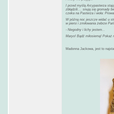
I przed myślą Arcypasterza stają 
zbłądzili.... snują się gromady 
czeka na Pasterza i woła: Prowad
W późną noc jeszcze widać u sto
w piersi i zmiłowania żebrze Pańs
- Niegodny i lichy jestem...
Maryo! Bądź miłosierną! Pokaż 
Madonna Jackowa, jest to najst