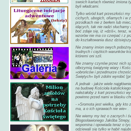
swoich kartach również imiona ty
byli władcami.
Tylko wśród kart przeszłości my
cichych, ubogich, ofiarnych i w 
przodkach nie z berłem lub mie
idących, tak nie radzi słuchamy 
boć zdaje się, iż »dziś«, teraz,
wzorów nie ma co czerpać i z p
do kształtowania dusz dzisiejsz
Nie znamy imion owych pobożnyc
trudnych i ciężkich warunków krz
któremi oni szli.
Nie znamy czynów przez nich spe
olbrzymią świątynię wiary i Koś
»obrońców i przedmurze chrześc
Świętych« byli zdolni wyrobić
[p
A jednak - jakże wiele najgłówni
na budowę Kościoła katolickiego
należałoby z kart przeszłości w
powinno przed nami w blasku ch
- »Sromota jest wielka, gdy kto 
ma, a o ich sprawach nie wie« .
Nie wiemy my też o zacnych i ś
Błogosławionego Jakóba Strepy,
wspomina i opowiada teraz o tych
odziewali się tylko w habit naju