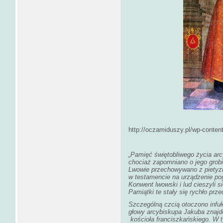
http://oczamiduszy.pl/wp-content
„Pamięć świętobliwego życia arc
chociaż zapomniano o jego grob
Lwowie przechowywano z pietyz
w testamencie na urządzenie po
Konwent lwowski i lud cieszyli 
Pamiątki te stały się rychło prz
Szczególną czcią otoczono infułę.
głowy arcybiskupa Jakuba znajd
kościoła franciszkańskiego. W t