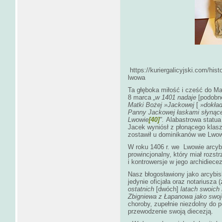
https://kuriergalicyjski.com/hi
lwowa
Ta głęboka miłość i cześć do Matk
8 marca
„w 1401 nadaje
[podobn
Matki Bożej »Jackowej
[
»dokład
Panny Jackowej łaskami słynące
Lwowie
[40]
".
Alabastrowa statua
Jacek wyniósł z płonącego klasz
zostawił u dominikanów we Lwow
W roku 1406 r. we Lwowie arcyb
prowincjonalny, który miał rozst
i kontrowersje w jego archidiecezj
Nasz błogosławiony jako arcybis
jedynie oficjała oraz notariusza
ostatnich
[dwóch]
latach swoich 
Zbigniewa z Łapanowa jako swoj
choroby, zupełnie niezdolny do p
przewodzenie swoją diecezją.