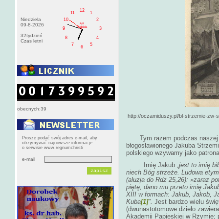
12
11
1
Niedziela
10
2
AM
09-8-2026
niedziela
9
3
32tydzień
8
4
Czas letni
7
5
6
obecnych:39
http://oczamiduszy.pl/bl-strzemie-zw-s
Tym razem podczas naszej 
Proszę podać swój adres e-mail, aby
otrzymywać najnowsze informacje
błogosławionego Jakuba Strzemię
o serwisie www.regnumchristi
polskiego wzywamy jako patron
e-mail
Imię Jakub „
jest to imię b
niech Bóg strzeże. Ludowa etymo
(aluzja do Rdz 25,26): »zaraz p
piętę; dano mu przeto imię Jaku
XIII w formach: Jakub, Jakob, Ja
Kuba
[1]
".
Jest bardzo wielu świę
(dwunastotomowe dzieło zawiera
Akademii Papieskiej w Rzymie; p