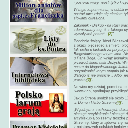
i posiewu wiary, nieśli tylko krz
W mgle zapomnienia, w oddali w
postać owa zdaje się cieniem tyl
słowami określona.
Zakonnik - Biskup - na Rusi pra
zdumiewamy się, iż z takiego py
wywoływać postać...
[2]
".
Podobnie święty Józef Bilczews
z okazji pięćsetlecia śmierci bł
tak cicho o łaskach za przyczy
Błogosławionego w tym wina. Nie
u Pana Boga. On wciąż jednako
przewodnikiem łask Bożych. Wina
nasze do błogosławionego Jaku
przynajmniej w tym stopniu jak t
dlatego iż nie prosicie... Albo, je
prosicie
[3]
".
No więc my dzisiaj, pomni na te
lwowskich, spróbujmy przybliżyć
Jakub Strepa urodził się około 
„
z Domu i Herbu Strzemie
[4]
".
„W jednym z zachowanych dokume
pieczęć arcybiskupią i pieczęć d
arcybiskupią opiszemy troszkę 
Strzemię, który znajdował się na 
z najstarszych polskich herbów