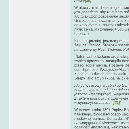
i wiary
[18]
".
W akcie z roku 1385 błogosławi
jest pożądana, aby to miasto p
arcybiskupich pozbawione służby 
Gorszące zachowanie arcybiskup
od katolicyzmu i powrotu miesz
niweczenia olbrzymiego trudu ws
terenach.
Kilka lat później, jeszcze przed
Jakuba
Stolica
Stolica Apostols
na Czerwonej Rusi, Wołyniu, Po
Natomiast odwołanie arcybiskup
swoich uprawnień, nastąpiło dos
przed jego śmiercią. Postawę Be
ocenił profesor Władysław Abraha
z początku dwudziestego wieku,
Strepy jako arcybiskupa halickie
„dotychczasowy arcybiskup Berna
został z wyroku sędziego delego
jeszcze kreaturą rządu węgierski
z faktem nastania na Czerwonej 
w dyecezyi stosunkami
[21]
".
W czerwcu roku 1391 Papież Boni
halickiego, błogosławionego Jaku
niesławnej pamięci Bernarda. „
W 
na wiarygodne świadectwa, wym
gorliwość apostolską, wykształc