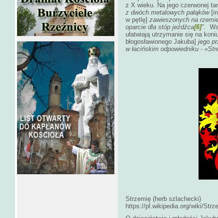
z X wieku. Na jego czerwonej tarc
z dwóch metalowych pałąków
[i
w pętlę]
zawieszonych na rzemien
oparcie dla stóp jeźdźca
[6]
".
Wsp
ułatwiają utrzymanie się na koni
błogosławionego Jakuba]
jego p
w łacińskim odpowiedniku - »Str
Strzemię (herb szlachecki)
https://pl.wikipedia.org/wiki/S