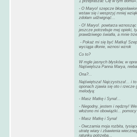
1 przepraszać Cię w tym domu«.
- O Maryo! szepcze błogosławion
wstaw się i wesprzyj mniej wziął
zdołam udźwignąć...
- O! Maryo!. powtarza wznosząc 
jeszcze potrzebuje mej opieki, t
prawdziwego światła, a mnie trz
- Pokaż mi się być Matką! Szepc
wyciąga dłonie, wznosi wzr
Co to?
W mgle jasnych błysków, w opra
Najświętsza Panna Marya, nieba i
Ona?...
Najświętsza! Najczystsza!... i 
oponach zjawia się oto i rzecz
melodyą:
- Masz Matkę i Syna!...
- Niegodny, jestem i nędzny! Wes
włożono mi obowiązki... pomocy 
- Masz Matkę i Syna!
- Owczarnia moja rozbita, tysiące
utratę wiary i zbawienia wieczneg
ratunku potrzeba...