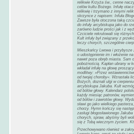
relikwie Krzyża św., cenne naczy
celów kultu Bożego. Infułę ota
relikwię i trzymano z innymi re
skrzynce z napisem: Infuła Błog
Zawsze była otoczona taką czcią
do infuły arcybiskupa jako do rz
zarówno ludzie prości jak i z wy
Czciciele rekrutowali się różny
Kult infuły był związany z przek
leczy chorych, szczególnie cierp
Mieszkańcy Lwowa i przybysze z
o udostępnienie im i włożenie na
nawet poza obręb miasta. Sam o
pobożnością. Kapłan ubrany w kom
wkładał infułę na głowę prosząc
modlitwy: »
Przez wstawiennictwo
od twojej choroby«
. Wzrastała li
Bożych, doznali ulgi w cierpieniu
arcybiskupa Jakuba. Kult wzmóg
od bólów głowy. Kalendarz pols
każdy miesiąc patronów, wymieni
od bólów i zawrotów głowy. Wyd
sławi go jako wielkiego pasterza
chorzy. Hymn kończy się następ
zasługi błogosławionego Jakuba i
chorych, spraw, abyśmy byli woln
się z Tobą wiecznym życiem. Któ
Przechowywano również w zakrys
Lwowie kapę, ornat ze stułą i m