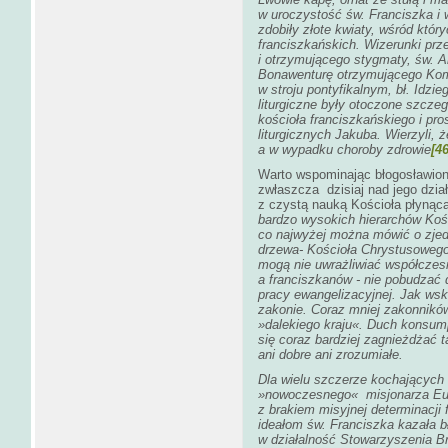
w uroczystość św. Franciszka i 
zdobiły złote kwiaty, wśród któr
franciszkańskich. Wizerunki prz
i otrzymującego stygmaty, św. 
Bonawenturę otrzymującego Komu
w stroju pontyfikalnym, bł. Idzie
liturgiczne były otoczone szczeg
kościoła franciszkańskiego i pro
liturgicznych Jakuba. Wierzyli,
a w wypadku choroby zdrowie
[46
Warto wspominając błogosławion
zwłaszcza dzisiaj nad jego dzia
z czystą nauką Kościoła płynącą
bardzo wysokich hierarchów Koś
co najwyżej można mówić o zje
drzewa- Kościoła Chrystusowego.
mogą nie uwrażliwiać współczesn
a franciszkanów - nie pobudzać
pracy ewangelizacyjnej. Jak wska
zakonie. Coraz mniej zakonników
»
dalekiego kraju«
. Duch konsump
się coraz bardziej zagnieżdżać t
ani dobre ani zrozumiałe.
Dla wielu szczerze kochających
»
nowoczesnego«
misjonarza Euro
z brakiem misyjnej determinacji 
ideałom św. Franciszka kazała b
w działalność Stowarzyszenia Br