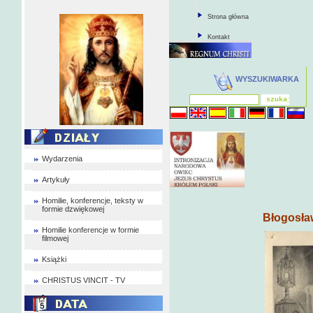
Strona główna
Kontakt
WYSZUKIWARKA
Wydarzenia
Artykuły
Homilie, konferencje, teksty w
formie dzwiękowej
Błogosła
Homilie konferencje w formie
filmowej
Książki
CHRISTUS VINCIT - TV