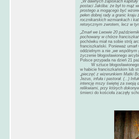
„W dawnych zapiskach kapituły 
postaci Jakóba: że był to mąż w
prostego a mogącego być wzorem
pełen dobrej rady a granic kraju
rocznikarskich wzmiankach i kat
retorycznym zwrotem, lecz w ty
„Zmarł we Lwowie 20 październik
pochowany w chórze franciszkań
pochówku miał na sobie strój ar
franciszkański. Ponieważ umarł 
oddzielnym a nie „
we wspólnym 
życzenie błogosławionego arcybi
Polsce przypada na dzień 21 paź
W sztuce błogosławionego Ja
w habicie franciszkańskim lub st
„
pieczęć z wizerunkiem Matki Bo
Jezus, infuła i pastorał. (...) Infu
intencję mszy świętej za swoją 
relikwiami, przy których dokonyw
śmierci do kościoła zaczęły sch