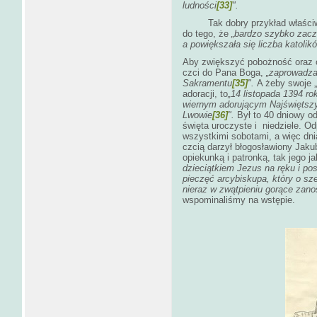
ludności
[33]
".
Tak dobry przykład właściwego
do tego, że
„bardzo szybko zaczę
a powiększała się liczba katolik
Aby zwiększyć pobożność oraz o
czci do Pana Boga,
„zaprowadza
Sakramentu
[35]
".
A żeby swoje „
adoracji, to
„14 listopada 1394 r
wiernym adorującym Najświętsz
Lwowie
[36]
".
Był to 40 dniowy o
święta uroczyste i niedziele. O
wszystkimi sobotami, a więc dn
czcią darzył błogosławiony Jak
opiekunką i patronką, tak jego jak
dzieciątkiem Jezus na ręku i pos
pieczęć arcybiskupa, który o szer
nieraz w zwątpieniu gorące zano
wspominaliśmy na wstępie.