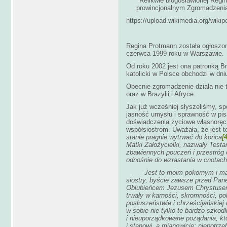
Relikwie błogosławionej Regi
prowincjonalnym Zgromadzenia
https://upload.wikimedia.org/wik
Regina Protmann została ogłoszon
czerwca 1999 roku w Warszawie.
Od roku 2002 jest ona patronką B
katolicki w Polsce obchodzi w dniu
Obecnie zgromadzenie działa nie t
oraz w Brazylii i Afryce.
Jak już wcześniej słyszeliśmy, sp
jasność umysłu i sprawność w pis
doświadczenia życiowe własnoręcz
współsiostrom. Uważała, że jest 
stanie pragnie wytrwać do końca
[
Matki Założycielki, nazwały Test
zbawiennych pouczeń i przestróg
odnośnie do wzrastania w cnotach
Jest to moim pokornym i m
siostry, byście zawsze przed P
Oblubieńcem Jezusem Chrystusem,
trwały w karności, skromności, po
posłuszeństwie i chrześcijańskiej
w sobie nie tylko te bardzo szkod
i nieuporządkowane pożądania, k
i stanowi, a mianowicie: niepotrz