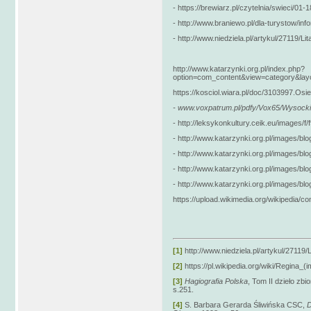
- https://brewiarz.pl/czytelnia/swieci/01-
- http://www.braniewo.pl/dla-turystow/in
- http://www.niedziela.pl/artykul/27119/L
http://www.katarzynki.org.pl/index.php?
option=com_content&view=category&lay
https://kosciol.wiara.pl/doc/3103997.Os
- www.voxpatrum.pl/pdfy/Vox65/Wysocki
- http://leksykonkultury.ceik.eu/images/f/
- http://www.katarzynki.org.pl/images/blo
- http://www.katarzynki.org.pl/images/bl
- http://www.katarzynki.org.pl/images/bl
- http://www.katarzynki.org.pl/images/blo
https://upload.wikimedia.org/wikipedia/
[1]
http://www.niedziela.pl/artykul/27119
[2]
https://pl.wikipedia.org/wiki/Regina
[3]
Hagiografia Polska
, Tom II dzieło z
s.251.
[4]
S. Barbara Gerarda Śliwińska CSC,
D