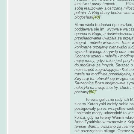
lenistwo i pusty śmiech. Pilnie s
sobą realizowały siostrzaną miłoś
pokoju. A Bóg dobry będzie was 
błogosławił
[49]
"
.
Mimo wielu trudności i przeszkód,
poddawała się im, wytrwale walcz
oparcia w Bogu, a doświadczenia 
prześladowania uważała za przejaw
biograf - mówiła wówczas: Teraz 
konkretne przejawy nienawiści lud
wyrządzającego krzywdę oraz zde
Kochane dzieci - mówiła - módlmy 
mojej mocy, gdyż takie jest przy
do modlitwy za innych. Słysząc o 
nieszczęść zagrażających Kościoł
trwała na modlitwie przebłagalnej
Zwyczaj ten utrwalił się w zgromad
Służebnica Boża obejmowała sytu
nałożyła na swoje siostry. Duch m
postawy
[50]
".
Te ewangeliczne rady ich Matki
siostry Katarzynki wzięły sobie b
postępowały przez wszystkie wieki
i boleśnie mogły udowodnić to w c
końcu, gdy na tereny Warmii wkro
Anna Tymińska w rozmowie z Kaj
terenie Warmii uważano za niemi
nie oszczędzała nikogo. Oprócz wi