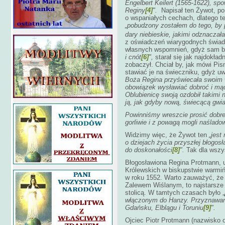
Engelbert Keilert (1565-1622), sp
Reginy
[4]
".
Napisał ten Żywot, po
o wspaniałych cechach, dlatego te
„pobudzony zostałem do tego, by p
dary niebieskie, jakimi odznaczał
z oświadczeń wiarygodnych świadk
własnych wspomnień, gdyż sam b
i cnót
[6]
",
starał się jak najdokład
zobaczył. Chciał by, jak mówi Pis
stawiać je na świeczniku, gdyż uw
Boża Regina przyświecała swoim 
obowiązek wysławiać dobroć i mą
Oblubienicę swoją ozdobił takimi 
ją, jak gdyby nową, świecącą gw
Powinniśmy wreszcie prosić dobre
gorliwie i z powagą mogli naślado
Widzimy więc, że Żywot ten
„jest 
o dziejach życia przyszłej błogos
do doskonałości
[8]
".
Tak dla wszys
Błogosławiona Regina Protmann, ur
Królewskich w biskupstwie warmińs
w roku 1552. Warto zauważyć, że B
Zalewem Wiślanym, to najstarsze m
stolicą. W tamtych czasach było „
włączonym do Hanzy. Przyznawano
Gdańsku, Elblągu i Toruniu
[9]
".
Ojciec Piotr Protmann (nazwisko o