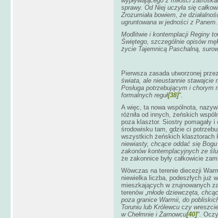
wypływającego z miłości zatroska
sprawy. Od Niej uczyła się całkow
Zrozumiała bowiem, że działalność
ugruntowana w jedności z Panem.
Modlitwie i kontemplacji Reginy 
Świętego, szczególnie opisów męk
życie Tajemnicą Paschalną, surow
Pierwsza zasada utworzonej przez
świata, ale nieustannie stawajcie 
Posługa potrzebującym i chorym 
formalnych reguł
[38]
".
A więc, ta nowa wspólnota, nazy
różniła od innych, żeńskich wspó
poza klasztor. Siostry pomagały i
środowisku tam, gdzie ci potrzeb
wszystkich żeńskich klasztorach k
niewiasty, chcące oddać się Bogu
zakonów kontemplacyjnych ze ślu
że zakonnice były całkowicie zam
Wówczas na terenie diecezji Warmi
niewielka liczba, podeszłych już w
mieszkających w zrujnowanych za
terenów „
młode dziewczęta, chcą
poza granice Warmii, do pobliskic
Toruniu lub Królewcu czy wreszcie
w Chełmnie i Żarnowcu
[40]
".
Oczyw