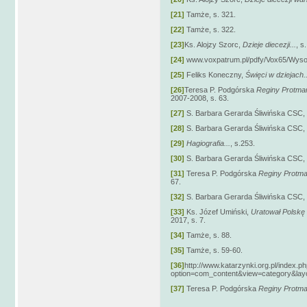
[21]
Tamże, s. 321.
[22]
Tamże, s. 322.
[23]
Ks. Alojzy Szorc,
Dzieje diecezji...
, s
[24]
www.voxpatrum.pl/pdfy/Vox65/Wyso
[25]
Feliks Koneczny,
Święci w dziejach..
[26]
Teresa P. Podgórska
Reginy Protman
2007-200
[27]
S. Barbara Gerarda Śliwińska CSC,
[28]
S. Barbara Gerarda Śliwińska CSC,
[29]
Hagiografia...
, s.253.
[30]
S. Barbara Gerarda Śliwińska CSC,
[31]
Teresa P. Podgórska
Reginy Protma
6
[32]
S. Barbara Gerarda Śliwińska CSC,
[33]
Ks. Józef Umiński,
Uratował Polskę
2017, s. 7.
[34]
Tamże, s. 88.
[35]
Tamże, s. 59-60.
[36]
http://www.katarzynki.org.pl/index.p
option=com_content&view=category&lay
[37]
Teresa P. Podgórska
Reginy Protma