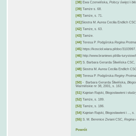
[38]
Ewa Czerwińska,
Polscy święci i bł
[39]
Tamże s. 68.
[40]
Tamże, s. 71.
[41]
Siostra M. Aurea Cecilia Endlich C
[42]
Tamże, s. 63.
[43]
Tamże.
[44]
Teresa P. Podgórska
Regina Protma
[45]
https://kosciol.wiara.pl/doc/31039
[46]
http://www.braniewo.pl/dla-turystow
[47]
S. Barbara Gerarda Śliwińska CSC,
[48]
Siostra M. Aurea Cecilia Endlich C
[49]
Teresa P. Podgórska
Reginy Protma
[50]
- Barbara Gerarda Śliwińska,
Błogo
Warmińskie nr 38, 2001, s. 163.
[51]
Kajetan Rajski, Błogosławieni i słudz
[52]
Tamże, s. 189.
[53]
Tamże, s. 186.
[54]
Kajetan Rajski, Błogosławieni i ..., s
[55]
S. M. Berenice Ziviani CSC,
Regina 
Powrót