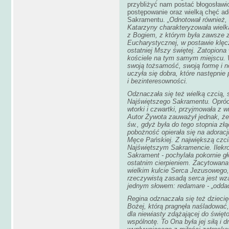
przybliżyć nam postać błogosławion
postępowanie oraz wielką chęć ad
Sakramentu.
„Odnotował również, 
Katarzyny charakteryzowała wielk
z Bogiem, z którym była zawsze z
Eucharystycznej, w postawie klęc
ostatniej Mszy świętej. Zatopiona 
kościele na tym samym miejscu. 
swoją tożsamość, swoją formę i no
uczyła się dobra, które następni
i bezinteresowności.
Odznaczała się też wielką czcią, 
Najświętszego Sakramentu. Oprócz 
wtorki i czwartki, przyjmowała z 
Autor Żywota zauważył jednak, ż
św., gdyż była do tego stopnia z
pobożność opierała się na adorac
Męce Pańskiej. Z największą czci
Najświętszym Sakramencie. Ilekr
Sakrament - pochylała pokornie g
ostatnim cierpieniem. Zacytowana 
wielkim kulcie Serca Jezusowego, 
rzeczywistą zasadą serca jest wza
jednym słowem: redamare - „oddać
Regina odznaczała się też dziec
Bożej, którą pragnęła naśladować,
dla niewiasty zdążającej do święto
wspólnotę. To Ona była jej siłą