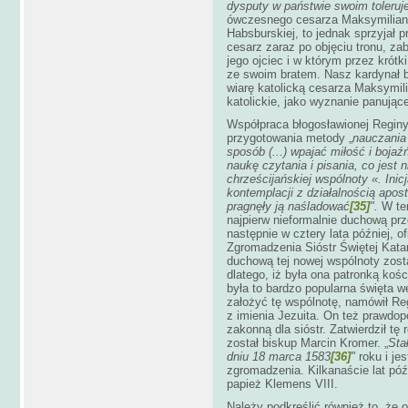
dysputy w państwie swoim toleruj
ówczesnego cesarza Maksymiliana, 
Habsburskiej, to jednak sprzyjał 
cesarz zaraz po objęciu tronu, za
jego ojciec i w którym przez krót
ze swoim bratem. Nasz kardynał b
wiarę katolicką cesarza Maksymil
katolickie, jako wyznanie panując
Współpraca błogosławionej Reginy
przygotowania metody „
nauczania 
sposób (...) wpajać miłość i boja
naukę czytania i pisania, co jest 
chrześcijańskiej wspólnoty «. Inic
kontemplacji z działalnością apos
pragnęły ją naśladować
[35]
".
W te
najpierw nieformalnie duchową pr
następnie w cztery lata później, o
Zgromadzenia Sióstr Świętej Kata
duchową tej nowej wspólnoty zosta
dlatego, iż była ona patronką koś
była to bardzo popularna święta 
założyć tę wspólnotę, namówił Re
z imienia Jezuita. On też prawdo
zakonną dla sióstr. Zatwierdził t
został biskup Marcin Kromer. „
Sta
dniu 18 marca 1583
[36]
"
roku i je
zgromadzenia. Kilkanaście lat późn
papież Klemens VIII.
Należy podkreślić również to, że