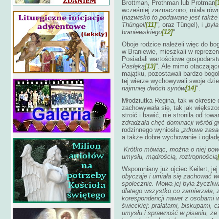
Brottman, Prothman lub Protman
[
wcześniej zaznaczono, miała równ
(
nazwisko to podawane jest także 
Thüngell
[11]
",
oraz Tüngel), i „
była
braniewskiego
[12]
"
.
Oboje rodzice należeli więc do b
w Braniewie, mieszkali w reprezen
Posiadali wartościowe gospodar
Pasłęką
[13]
".
Ale mimo otaczające
majątku, pozostawali bardzo bogob
tej wierze wychowywali swoje dziec
najmniej dwóch synów
[14]
".
Młodziutka Regina, tak w okresie
zachowywała się, tak jak większoś
stroić i bawić, nie stroniła od towa
zdradzała chęć dominacji wśród g
rodzinnego wyniosła „
zdrowe zasad
a także dobre wychowanie i ogład
Krótko mówiąc, można o niej powie
umysłu, mądrością, roztropnością
Wspomniany już ojciec Keilert, jej 
obyczaje i umiała się zachować w
społecznie. Mowa jej była życzliw
dlatego wszystko co zamierzała, 
korespondencji nawet z osobami w
świeckiej: prałatami, biskupami,
umysłu i sprawność w pisaniu, że