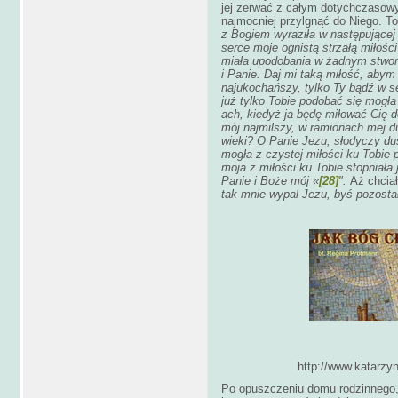
jej zerwać z całym dotychczasow
najmocniej przylgnąć do Niego. To
z Bogiem wyraziła w następującej
serce moje ognistą strzałą miłośc
miała upodobania w żadnym stworz
i Panie. Daj mi taką miłość, abym 
najukochańszy, tylko Ty bądź w s
już tylko Tobie podobać się mogła
ach, kiedyż ja będę miłować Cię 
mój najmilszy, w ramionach mej 
wieki? O Panie Jezu, słodyczy d
mogła z czystej miłości ku Tobie
moja z miłości ku Tobie stopniała 
Panie i Boże mój «
[28]
".
Aż chcia
tak mnie wypal Jezu, byś pozostał 
http://www.katarzyn
Po opuszczeniu domu rodzinnego