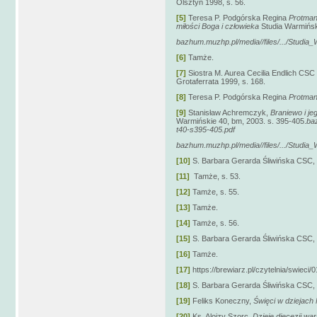
Olsztyn 1998, s. 56.
[5]
Teresa P. Podgórska Regina
Protman
miłości Boga i człowieka
Studia Warmińsk
bazhum.muzhp.pl/media//files/.../Studia
[6]
Tamże.
[7]
Siostra M. Aurea Cecilia Endlich CS
Grotaferrata 1999, s. 168.
[8]
Teresa P. Podgórska Regina
Protman
[9]
Stanisław Achremczyk,
Braniewo i j
Warmińskie 40, bm, 2003. s. 395-405.
ba
t40-s395-405.pdf
bazhum.muzhp.pl/media//files/.../Studia
[10]
S. Barbara Gerarda Śliwińska CSC,
[11]
Tamże, s. 53.
[12]
Tamże, s. 55.
[13]
Tamże.
[14]
Tamże, s. 56.
[15]
S. Barbara Gerarda Śliwińska CSC,
[16]
Tamże.
[17]
https://brewiarz.pl/czytelnia/swieci/
[18]
S. Barbara Gerarda Śliwińska CSC,
[19]
Feliks Koneczny,
Święci w dziejach
[20]
Ks. Alojzy Szorc,
Dzieje diecezji wa