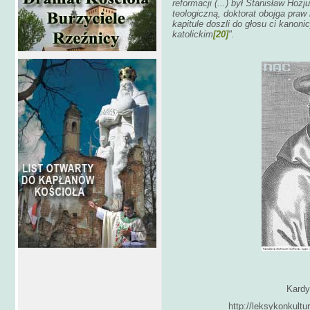
reformacji (...) był Stanisław Hozj
teologiczną, doktorat obojga praw
kapitule doszli do głosu ci kanoni
katolickim
[20]
".
Kardyn
http://leksykonkul