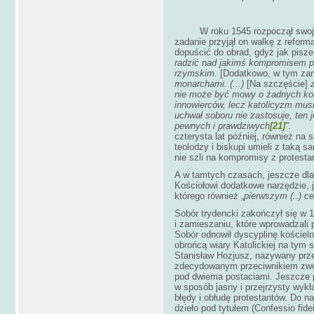
W roku 1545 rozpoczął swoje o
zadanie przyjął on walkę z reforma
dopuścić do obrad, gdyż jak pisze
radzić nad jakimś kompromisem 
rzymskim.
[Dodatkowo, w tym za
monarchami. (...)
[Na szczęście]
z
nie może być mowy o żadnych ko
innowierców, lecz katolicyzm musi 
uchwał soboru nie zastosuje, ten 
pewnych i prawdziwych
[21]
"
czterysta lat później, również n
teolodzy i biskupi umieli z taką s
nie szli na kompromisy z protesta
A w tamtych czasach, jeszcze dl
Kościołowi dodatkowe narzędzie, 
którego również „
pierwszym (..) c
Sobór trydencki zakończył się w 1
i zamieszaniu, które wprowadzali
Sobór odnowił dyscyplinę kościeln
obrońcą wiary Katolickiej na tym 
Stanisław Hozjusz, nazywany prze
zdecydowanym przeciwnikiem zwo
pod dwiema postaciami. Jeszcze pr
w sposób jasny i przejrzysty wykł
błędy i obłudę protestantów. Do n
dzieło pod tytułem
(Confessio fide