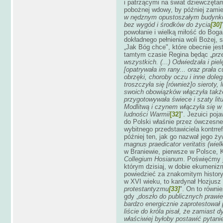
i patrzącymi na świat dziewczętam
pobożnej wdowy, by później zam
w nędznym opustoszałym budynku (.
bez wygód i środków do życia
[30]
powołanie i wielką miłość do Boga
dokładnego pełnienia woli Bożej, 
„Jak Bóg chce", które obecnie je
tamtym czasie Regina będąc „
prz
wszystkich. (...) Odwiedzała i pi
[opatrywała im rany... oraz prała
obrzęki, choroby oczu i inne doleg
troszczyła się [również]o sieroty,
swoich obowiązków włączyła także 
przygotowywała świece i szaty litur
Modlitwą i czynem włączyła się w 
ludności Warmii
[32]
". Jezuici poj
do Polski właśnie przez ówczesn
wybitnego przedstawiciela kontrre
później ten, jak go nazwał jego ż
magnus praedicator veritatis (wi
w Braniewie, pierwsze w Polsce,
Collegium Hosianum
.
Poświęćmy j
którym dzisiaj, w dobie ekumeniz
powiedzieć za znakomitym histor
w XVI wieku, to kardynał Hozjusz 
protestantyzmu
[33]
". On to równi
gdy „
doszło do publicznych prawie
bardzo energicznie zaprotestował 
liście do króla pisał, że zamiast
właściwiej byłoby postawić pytani