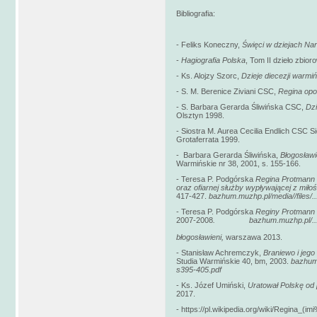
Bibliografia:
- Feliks Koneczny,
Święci w dziejach Na
-
Hagiografia Polska
, Tom II dzieło zbi
- Ks. Alojzy Szorc,
Dzieje diecezji warmiń
- S. M. Berenice Ziviani CSC,
Regina opo
- S. Barbara Gerarda Śliwińska CSC,
Dzi
Olsztyn 1998.
- Siostra M. Aurea Cecilia Endlich CSC 
Grotaferrata 1999.
- Barbara Gerarda Śliwińska,
Błogosławi
Warmińskie nr 38, 2001, s. 155-166.
- Teresa P. Podgórska
Regina Protmann
oraz ofiarnej służby wypływającej z miłoś
417-427.
bazhum.muzhp.pl/media//files/.
- Teresa P. Podgórska
Reginy Protmann 
2007-2008
.
bazhum.muzhp.pl/..
- Ewa Cz
błogosławieni,
warszawa 2013.
- Stanisław Achremczyk,
Braniewo i jeg
Studia Warmińskie 40, bm, 2003.
bazhum.
s395-405.pdf
- Ks. Józef Umiński,
Uratował Polskę od
2017.
- https://pl.wikipedia.org/wiki/Regina_(