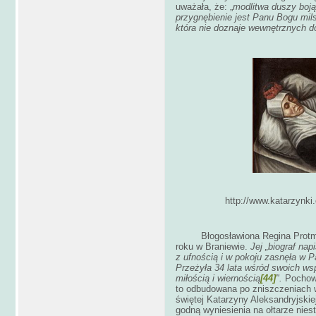
uważała, że: „
modlitwa duszy boją
przygnębienie jest Panu Bogu mils
która nie doznaje wewnętrznych 
http://www.katarzynki.
Błogosławiona Regina Protmann 
roku w Braniewie.
Jej „biograf na
z ufnością i w pokoju zasnęła w 
Przeżyła 34 lata wśród swoich wsp
miłością i wiernością
[44]
".
Pochowa
to odbudowana po zniszczeniach
świętej Katarzyny Aleksandryjskiej
godną wyniesienia na ołtarze nies