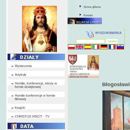
Strona główna
Kontakt
WYSZUKIWARKA
Wydarzenia
Artykuły
Homilie, konferencje, teksty w
Błogosław
formie dzwiękowej
Homilie konferencje w formie
filmowej
Książki
CHRISTUS VINCIT - TV