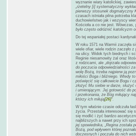
wyznanie wiary katolickiej, zawier
„rzetelny [i] systematyczny wykład
pierwszy stosunek dogmatyczny K
czasach istniała pilna potrzeba kl
duchowieństwo jak i wszyscy wier
Kościoła a co nie jest. Wówczas, p
było często odróżnić katolicyzm 
Do tej wspaniałej postaci kardyn
W roku 1571 na Warmii zaczęła s
wiele ofiar, wiele rodzin zaczęło 
na ulicy. Widok tych biednych i s
Reginie niesamowity żal oraz lito
z rodzicami, ale „
dojrzała odpowie
do poczucia odpowiedzialności za
wolę Bożą, trzeba najpierw ją poz
miłości Boga i bliźniego. Wtedy t
poświęcić się całkowicie Bogu i c
złożyć Mu siebie w darze, służyć 
i umierającym. Jej gotowość do p
i przekonania, że Bóg miłujący na
którzy ich miłują
[26]
".
W tym właśnie czasie odczuła łask
życia. Przestała interesować się 
się modlić i żyć bardzo ascetycz
najbliższych a nawet przy ich sp
jej spowiednika, „Regina została 
Bożą, pod wpływem której poznała
doczesnych i poczuła do nich wstr