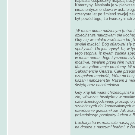
napisała książeczkę mającą służ
Katarzyny. Napisała ją w pierwsze
nieautentyczne słowa w usta błogo
czterysta lat po śmierci swojej za
był powód tego, że twórczyni ich 
„W moim domu rodzinnym [mówi bł
dzieciństwa nauczyłam się kochać
Gdy się wszelako zwróciłam ku „Ś
swojej miłości. Bóg ofiarował się
spożywać. On jest żywy! Tu, w ty
tego stopnia, iż byłam zdolna sp
w moim sercu. Jego życzenia były 
możliwe, trwałam przed Nim twarz
Mu wszystkie moje problemy. W n
Sakramencie Ołtarza. Całe przedp
czerpałam mądrość, którą mi bezp
kazań i nabożeństw. Razem z moi
świętą oraz nabożeństwa.
Gdy kraj lub wiara chrześcijańska
zło, wówczas trwałyśmy w modlitw
czterdziestogodzinnej, prosząc o 
szaleńczych dni karnawałowych m
nawrócenie grzeszników. Jak Jezu
pośrednicząc pomiędzy ludem a B
Eucharystia wzmacniała naszą jed
na drodze z naszymi braćmi, z Bo