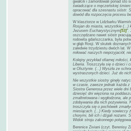
gwałcili i zamordowali ponad sto 
świadczące o męczeńskiej śmierc
opracować dla szesnastu sióstr.
dowód dla rozpoczęcia procesu be
W klasztorze w Lidzbarku Warmińs
Rosjan do miasta, wszystkie (...) 
Jezusem Eucharystycznym
[53]
".
Z
oszczędzano nawet sióstr pracując
rodowita gdańszczanka, była potwo
w głąb Rosji. W skutek doznanych 
zaledwie trzydziestu dwóch lat. W 
miłować naszych nieprzyjaciół, ni
Kolejny przykład ofiarnej miłości, 
Liberia. Troszczyła się o dzieci 
w Olsztynie. (...) Wyszła ze schr
wystraszonych dzieci. Już do nich
Nie wszystkie siostry ginęły natyc
w czasie, zawsze jednak każda z 
Siostra Generosa przez wiele dni
dziesięć dni więziona na poddaszu 
zmaltretowana i wygłodzona, ale p
zdobywania dla nich pożywienia. 
troszczyła się o pochówek zmarły
miesiącach. (...) Kiedy sowieccy ż
chorymi, bili ich i dźgali nożami. 
Widok stroju zakonnego potęgowa
Berenice Ziviani (czyt. Berenisy Z