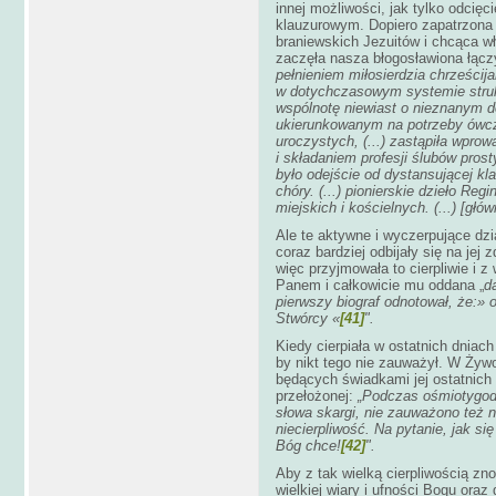
innej możliwości, jak tylko odcięc
klauzurowym. Dopiero zapatrzona w
braniewskich Jezuitów i chcąca wł
zaczęła nasza błogosławiona łącz
pełnieniem miłosierdzia chrześcij
w dotychczasowym systemie struk
wspólnotę niewiast o nieznanym do
ukierunkowanym na potrzeby ówcze
uroczystych, (...) zastąpiła wprow
i składaniem profesji ślubów pros
było odejście od dystansującej kla
chóry. (...) pionierskie dzieło Re
miejskich i kościelnych. (...) [gł
Ale te aktywne i wyczerpujące dzi
coraz bardziej odbijały się na jej
więc przyjmowała to cierpliwie i 
Panem i całkowicie mu oddana „
d
pierwszy biograf odnotował, że:» 
Stwórcy «
[41]
".
Kiedy cierpiała w ostatnich dniach 
by nikt tego nie zauważył. W Żyw
będących świadkami jej ostatnich 
przełożonej:
„Podczas ośmiotygodn
słowa skargi, nie zauważono też 
niecierpliwość. Na pytanie, jak si
Bóg chce!
[42]
".
Aby z tak wielką cierpliwością zn
wielkiej wiary i ufności Bogu oraz