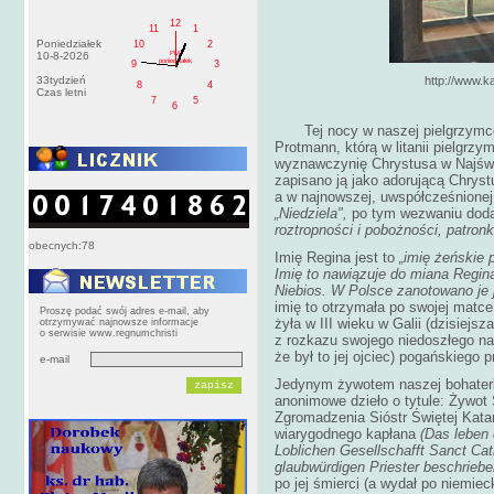
12
11
1
Poniedziałek
10
2
PM
10-8-2026
poniedziałek
9
3
33tydzień
http://www.katarzy
8
4
Czas letni
7
5
6
Tej nocy w naszej pielgrzym
Protmann, którą w litanii pielgr
wyznawczynię Chrystusa w Najświ
zapisano ją jako adorującą Chry
a w najnowszej, uwspółcześnionej
„Niedziela",
po tym wezwaniu doda
roztropności i pobożności, patronk
obecnych:78
Imię Regina jest to
„imię żeńskie 
Imię to nawiązuje do miana Regin
Niebios. W Polsce zanotowano je 
imię to otrzymała po swojej matc
Proszę podać swój adres e-mail, aby
żyła w III wieku w Galii (dzisiejs
otrzymywać najnowsze informacje
o serwisie www.regnumchristi
z rozkazu swojego niedoszłego na
że był to jej ojciec) pogańskiego 
e-mail
Jedynym żywotem naszej bohaterk
anonimowe dzieło o tytule: Żywot 
Zgromadzenia Sióstr Świętej Kata
wiarygodnego kapłana
(Das leben 
Loblichen Gesellschafft Sanct Ca
glaubwürdigen Priester beschriebe
po jej śmierci (a wydał po niemiec