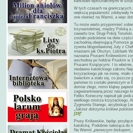
kancelarii wykształconymi w sztuc
W tych czasach na graniczących 
większą popularność zdobywały her
one również na Warmii, a więc dot
Tu może warto przypomnieć sobie 
trzynastoletniej, między Polską 
zawarto tzw. Drugi Pokój Toruńsk
zostało podzielone na dwie części
zachodnią obejmującą Pomorze gd
żywota błogosławionej Juty z Che
miastami jak Olsztyn, Lidzbark W
nazwana Prusami Królewskimi zos
wschodnia po hołdzie Pruskim w 1
Prusami Książęcymi. I to właśnie,
niedawno katolickiego zakonu Naj
krzyżackiego jak na ironię, miało
świeckim a stało się, co jeszcze 
państwo to zostało pierwszym w 
domiar złego, mimo klątwy papiesk
zagwarantowaną przez naszego król
Feliks Koneczny napisał jak podcz
wielkiego mistrza krzyżackiego, A
Zygmunta Starego, arcybiskup Lwo
„Jakżeż dotrzyma królowi polskiem
[19]
".
Prusy Królewskie, będąc przyłącz
katolicką. Podobnie należąca do 
Na Warmii „
pierwszym biskupem, kt