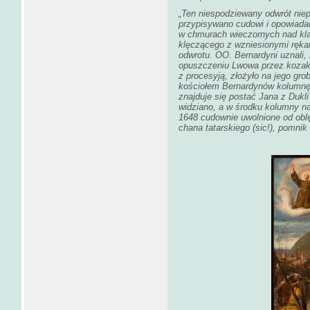
„Ten niespodziewany odwrót niepr
przypisywano cudowi i opowiadano
w chmurach wieczornych nad kl
klęczącego z wzniesionymi rękam
odwrotu. OO. Bernardyni uznali, 
opuszczeniu Lwowa przez kozakó
z procesyją, złożyło na jego gr
kościołem Bernardynów kolumnę, 
znajduje się postać Jana z Dukl
widziano, a w środku kolumny na
1648 cudownie uwolnione od oblę
chana tatarskiego (sic!), pomnik