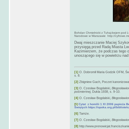
Bohdan Chmielnicki z Tuhaj-bejem pod L
Narodowe w Warszawie http://cyfrowe.m
Dwaj mieszczanie Maciej Szykowi
przysięgą przed Radą Miasta Lw
Kazimierzem, że podczas tego ob
unoszącego się w powietrzu nad
[1]
O. Dobromił Maria Godzik OFM, Świę
s. 8.
[2]
Zbigniew Gach, Poczet kanonizowan
[3]
O. Czesław Bogdalski,
Błogosławion
pośmiertnej,
Dukla 1938, s. 9-10.
[4]
O. Czesław Bogdalski,
Błogosławion
[5]
Cytat z homilii 1 XI 2006 papieża 
Świętych https://opoka.org.pl/biblio
[6]
Tamże.
[7]
O. Czesław Bogdalski,
Błogosławion
[8]
http://www.prenowicjat.franciszkanie