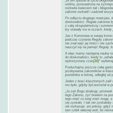
„W ten sposób w życiu błogosła
roślina, przesadzona na żyźniejsz
rozkwita kwieciem tak i błogos
zakonie rozkwitł i zadziwił wszy
Po odbyciu drugiego nowicjatu, 
doskonałości. Reguła zakonna by
z całą skrupulatnością i sumienno
łzy stawały mu w oczach, kiedy 
Jan z Komorowa w swojej kronic
podczas czytania Reguły zakonn
nie znał więc jej treści i nie zac
nauczył się na pamięć Reguły, kt
A więc mamy następną naukę nas
do doskonałości, kiedy to „
odrab
wykorzystany czas
[16]
" wybiera
Posłuchajmy jeszcze całej garś
przebywania zakonników w klas
pustelnika w leśnej, odległej od
Jeden z braci klasztornych żalił
mu było, gdyby był pozostał w pu
„Ja zaś Bogu dziękuję, przerwał 
tego Zakonu, żyć bowiem na pus
tego mieć co tutaj mieć mogę, a
się zyskało. I tak nie zyskałoby
nie rozkazuje, ani pokory, gdyż 
tam człek własnej woli, bo nie