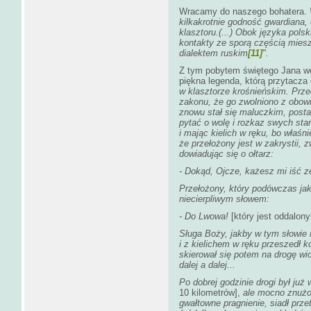
Wracamy do naszego bohatera.
kilkakrotnie godność gwardiana,
klasztoru.(...) Obok języka pols
kontakty ze sporą częścią miesz
dialektem ruskim
[11]
".
Z tym pobytem świętego Jana we
piękna legenda, którą przytacza 
w klasztorze krośnieńskim. Prze
zakonu, że go zwolniono z obow
znowu stał się maluczkim, postan
pytać o wolę i rozkaz swych sta
i mając kielich w ręku, bo właśn
że przełożony jest w zakrystii, 
dowiadując się o ołtarz:
- Dokąd, Ojcze, każesz mi iść 
Przełożony, który podówczas jak
niecierpliwym słowem:
- Do Lwowa!
[który jest oddalon
Sługa Boży, jakby w tym słowie n
i z kielichem w ręku przeszedł k
skierował się potem na drogę wi
dalej a dalej...
Po dobrej godzinie drogi był ju
10 kilometrów],
ale mocno znużon
gwałtowne pragnienie, siadł prze