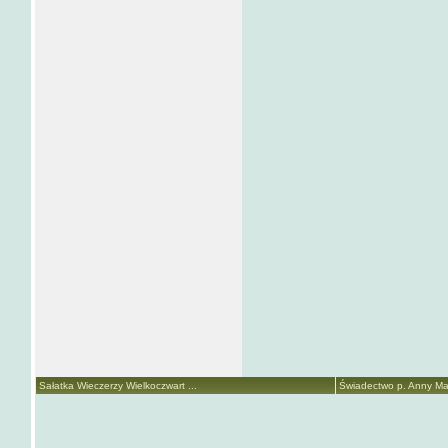
Sałatka Wieczerzy Wielkoczwart ...
Świadectwo p. Anny Mari