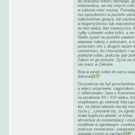
do okazania miłości bliźniego, g
miłosierdzia, ani też innych cn
w zakonie mieć można. Posiadają
ma sposobności w pustelni udziel
nabożeństwo gorące, lub zachow
w bogomyślności lub zwycięskie
bo bez widza, bez towarzysza, 
żyłby człowiek sobie tylko, a nie
Nadto żywot na pustelni zawiera
wojować należy z pokusami, a zw
przeciwko nim z drugimi razem w
samotności, bo chociażbym i uzn
pobłażał sobie, podczas gdy pot
Zakon mi go wskaże. Życie na św
nie masz w Zakonie.
Bracia wzięli sobie do serca uwa
dokonali
[17]
".
Oczywiście nie był przeciwnikie
a wręcz przeciwnie, zagorzałym j
z
»
Memoriale« Jana z Komoro
na przełomie XV i XVI wieku, kt
znajdowano go niekiedy klęcząc
łez, na takiej właśnie
nocnej mod
życia (...) postarał się, za zgo
małej kapliczki-altanki, w które
atmosferę do kontemplacji i modli
modlitwie w ogrodowym »sanktua
podczas rozważania i zatapiania
popadał często w zachwyt
[18]
".