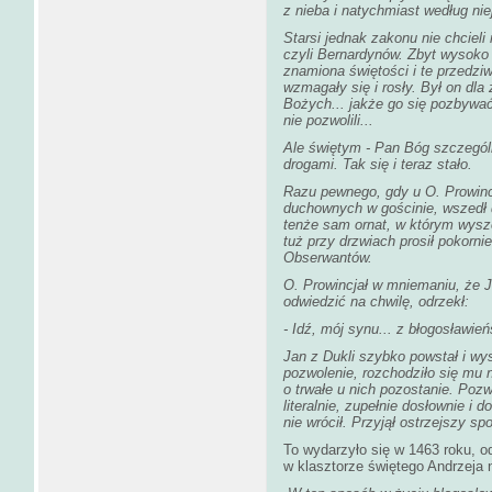
z nieba i natychmiast według nie
Starsi jednak zakonu nie chciel
czyli Bernardynów. Zbyt wysoko 
znamiona świętości i te przedziw
wzmagały się i rosły. Był on dl
Bożych... jakże go się pozbywać?
nie pozwolili...
Ale świętym - Pan Bóg szczególn
drogami. Tak się i teraz stało.
Razu pewnego, gdy u O. Prowinc
duchownych w gościnie, wszedł d
tenże sam ornat, w którym wysz
tuż przy drzwiach prosił pokorni
Obserwantów.
O. Prowincjał w mniemaniu, że 
odwiedzić na chwilę, odrzekł:
- Idź, mój synu... z błogosławi
Jan z Dukli szybko powstał i wys
pozwolenie, rozchodziło się mu n
o trwałe u nich pozostanie. Poz
literalnie, zupełnie dosłownie i 
nie wrócił. Przyjął ostrzejszy s
To wydarzyło się w 1463 roku, o
w klasztorze świętego Andrzeja