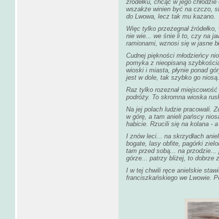
źródełku, chcąc w jego chłodzie 
wszakże winien być na czczo, sk
do Lwowa, lecz tak mu kazano.
Więc tylko przeżegnał źródełko, 
nie wie... we śnie li to, czy na 
ramionami, wznosi się w jasne b
Cudnej piękności młodzieńcy nio
pomyka z nieopisaną szybkością.
wioski i miasta, płynie ponad gó
jest w dole, tak szybko go niosą
Raz tylko rozeznał miejscowość
podróży. To skromna wioska ru
Na jej polach ludzie pracowali.
w górę, a tam anieli pańscy nio
habicie. Rzucili się na kolana - 
I znów leci... na skrzydłach anie
bogate, lasy obfite, pagórki zielo
tam przed sobą... na przodzie..
górze... patrzy bliżej, to dobrz
I w tej chwili ręce anielskie sta
franciszkańskiego we Lwowie. Po