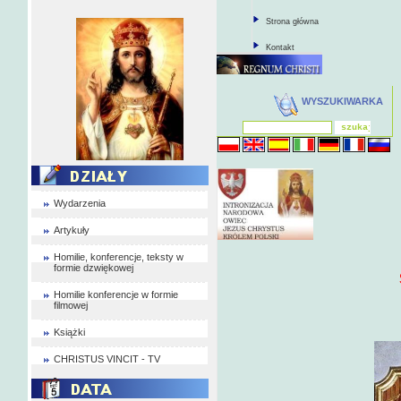
Strona główna
Kontakt
WYSZUKIWARKA
Wydarzenia
Artykuły
Homilie, konferencje, teksty w
formie dzwiękowej
Święty Jan
Homilie konferencje w formie
Cz.
filmowej
Książki
CHRISTUS VINCIT - TV