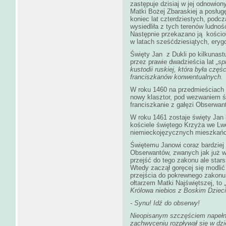
zastępuje dzisiaj w jej odnowio
Matki Bożej Zbaraskiej a posług
koniec lat czterdziestych, podc
wysiedliła z tych terenów ludno
Następnie przekazano ją kościoł
w latach sześćdziesiątych, erygo
Święty Jan z Dukli po kilkunast
przez prawie dwadzieścia lat
„sp
kustodii ruskiej, która była częśc
franciszkanów konwentualnych.
W roku 1460 na przedmieściach 
nowy klasztor, pod wezwaniem św
franciszkanie z gałęzi Obserwan
W roku 1461 zostaje święty Jan k
kościele świętego Krzyża we Lwo
niemieckojęzycznych mieszkańc
Świętemu Janowi coraz bardziej 
Obserwantów, zwanych jak już w
przejść do tego zakonu ale stars
Wtedy zaczął goręcej się modlić 
przejścia do pokrewnego zakonu 
ołtarzem Matki Najświętszej, to „
Królowa niebios z Boskim Dziecią
- Synu! Idź do obserwy!
Nieopisanym szczęściem napełni
zachwyceniu rozpływał się w dz