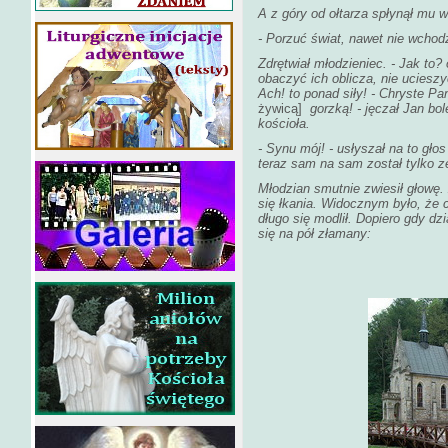
A z góry od ołtarza spłynął mu 
- Porzuć świat, nawet nie wchod
Zdrętwiał młodzieniec. - Jak to
obaczyć ich oblicza, nie ucieszy
Ach! to ponad siły! - Chryste P
żywicą]
gorzką! - jęczał Jan bol
kościoła.
- Synu mój! - usłyszał na to głos
teraz sam na sam został tylko 
Młodzian smutnie zwiesił głowę. 
się łkania. Widocznym było, że 
długo się modlił. Dopiero gdy d
się na pół złamany: