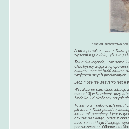
https://duszpasterstwo.bern
A po tej chwilce... Jan z Dukli
wyszedł tegoż dnia, tylko w god
Tak mówi legenda, - toż samo l
Choćbyśmy zdjęli z tej opowieści
zostanie nam jej treść istotna:
względem swych przełożonych.
Lecz może nie wszystko jest li t
Wszakże po dziś dzień istnieje 
numer 19]
w Komborni, przy któr
źródełka lud okoliczny przypisuj
To samo w Prałkowcach pod Prze
jak Jana z Dukli ponad tą wioską 
lud na roli pracujący. I jest w t
czy też jest dotąd, ołtarz z obr
ruski ku czci tego Świętego wyst
pod wezwaniem Ofiarowania Matk