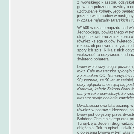
z lwowskiego klasztoru odzyskał
go w nim położono i przykryto o
uzdrowienie kobiety, jego peniten
jeszcze wiele cudów w następnych
w czasie najazdów tatarskich i t
W1509 w czasie najazdu na Lwó
Jednookiego, powiązanego w tym 
uległ całkowitemu zniszczeniu a
również księga cudów świętego J
rozpoczęli ponowne spisywanie
spory ich spis. Kilka z nich do
większość to oczywiście cuda u
świętego bohatera.
Lwów wiele razy ulegał pożarom,
roku. Całe miasteczko spłonęło d
z kościołem OO. Bernardynów i 
90) zeznała, że 50 lat wcześnie
oczy oglądała unoszącą się pos
Krakowa, ksiądz Zakonu Braci M
samym roku oświadczył, że rzecz
klasztor swoje ocalenie zawdzię
Dwadzieścia dwa lata później, w
również w postawie klęczącej na
Lwów jest oblężony przez dwus
Bohdana Chmielnickiego oraz pr
Tuhaj-Beja. Jeden i drugi widzą
oblężenia. Tak to opisał Ludwik
o oblężeniu Lwowa w tym właśni