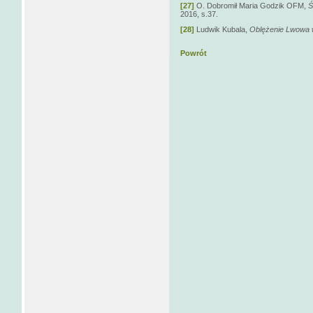
[27]
O. Dobromił Maria Godzik OFM,
Ś
2016, s.37.
[28]
Ludwik Kubala,
Oblężenie Lwowa 
Powrót