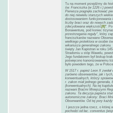
Tu na moment przejdźmy do histo
św. Franciszka (w 1226 r.) pows
Pierwsza pragnęła zachować pier
do niej niewielu starszych wiek
dostosowaniem funkcjonowania i 
liczby braci oraz do nowych zad
zdecydowana większość
[8]
".
Po 
Bonawenturę, pod koniec trzynas
przestrzegania reguły"
, który za
franciszkanów nazwano Obserwa
wielkiego protektora w osobie ś
wikariusza generalnego zakonu.
święty Jan Kapistran w roku 145
Stradomiu u stóp Wawelu, powst
Jego fundatorem był biskup krak
poświęcono kanonizowanemu trzy
było powodem tego, że w Polsce
W 1517 r. papież Leon X zwołał 
zarówno obserwantów, jak i tych,
konwentualnych, którzy sprawow
r. zakon miał jednego generała,
(konwentualnych). Na tej kapitul
nazwani Braćmi Mniejszymi Regu
zakonu. Ta decyzja papieża stan
autonomiczne zakony: Braci Mni
Obserwantów. Od tej pory każdy
I jeszcze jedna rzecz, o której 
pochodzi od łac. conventus (ws