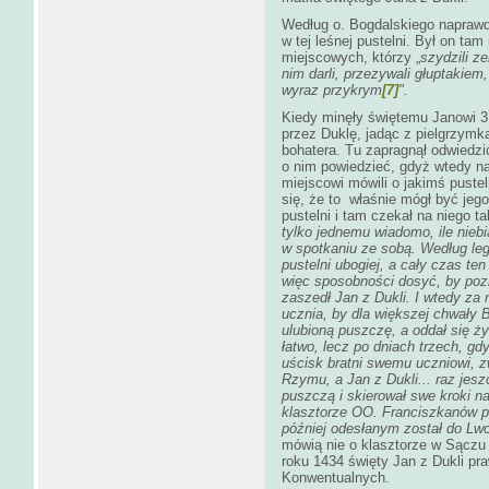
Według o. Bogdalskiego napraw
w tej leśnej pustelni. Był on ta
miejscowych, którzy „
szydzili ze
nim darli, przezywali głuptakie
wyraz przykrym
[7]
".
Kiedy minęły świętemu Janowi 3 
przez Duklę, jadąc z pielgrzymk
bohatera. Tu zapragnął odwiedzi
o nim powiedzieć, gdyż wtedy na
miejscowi mówili o jakimś pustel
się, że to właśnie mógł być jeg
pustelni i tam czekał na niego t
tylko jednemu wiadomo, ile niebi
w spotkaniu ze sobą. Według leg
pustelni ubogiej, a cały czas te
więc sposobności dosyć, by pozn
zaszedł Jan z Dukli. I wtedy z
ucznia, by dla większej chwały 
ulubioną puszczę, a oddał się ży
łatwo, lecz po dniach trzech, g
uścisk bratni swemu uczniowi, z
Rzymu, a Jan z Dukli... raz jes
puszczą i skierował swe kroki 
klasztorze OO. Franciszkanów pr
później odesłanym został do Lwo
mówią nie o klasztorze w Sączu 
roku 1434 święty Jan z Dukli p
Konwentualnych.