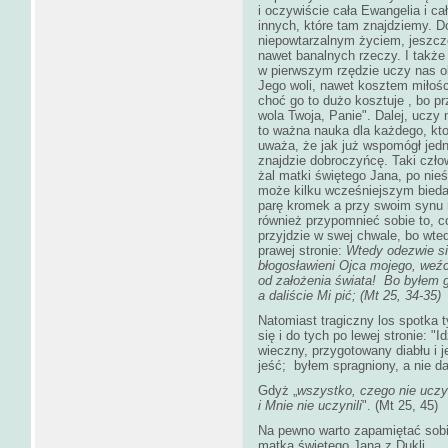
i oczywiście cała Ewangelia i ca
innych, które tam znajdziemy. 
niepowtarzalnym życiem, jeszcz
nawet banalnych rzeczy. I także 
w pierwszym rzędzie uczy nas o
Jego woli, nawet kosztem miłośc
choć go to dużo kosztuje , bo p
wola Twoja, Panie". Dalej, uczy 
to ważna nauka dla każdego, kto
uważa, że jak już wspomógł jedne
znajdzie dobroczyńcę. Taki czło
żal matki świętego Jana, po ni
może kilku wcześniejszym bieda
parę kromek a przy swoim synu ni
również przypomnieć sobie to, c
przyjdzie w swej chwale, bo wte
prawej stronie:
Wtedy odezwie się
błogosławieni Ojca mojego, weź
od założenia świata!
Bo byłem gł
a daliście Mi pić; (Mt 25, 34-35)
Natomiast tragiczny los spotka 
się i do tych po lewej stronie: "
wieczny, przygotowany diabłu i 
jeść; byłem spragniony, a nie dal
Gdyż „
wszystko, czego nie uczyn
i Mnie nie uczynili
". (Mt 25, 45)
Na pewno warto zapamiętać sobi
matka świętego Jana z Dukli.