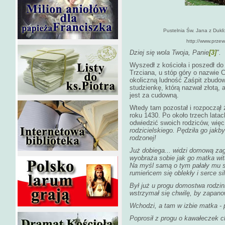
Pustelnia Św. Jana z Dukli
http://www.przew
Dziej się wola Twoja, Panie
[3]
".
Wyszedł z kościoła i poszedł do 
Trzciana, u stóp góry o nazwie
okoliczną ludność Zaśpit zbudow
studzienkę, którą nazwał złotą, 
jest za cudowną.
Wtedy tam pozostał i rozpoczął 
roku 1430. Po około trzech lata
odwiedzić swoich rodziców, więc
rodzicielskiego. Pędziła go jakby
rodzonej!
Już dobiega... widzi domową zag
wyobraża sobie jak go matka wita
Na myśl samą o tym pałały mu sk
rumieńcem się oblekły i serce sil
Był już u progu domostwa rodzinn
wstrzymał się chwilę, by zapano
Wchodzi, a tam w izbie matka - p
Poprosił z progu o kawałeczek ch