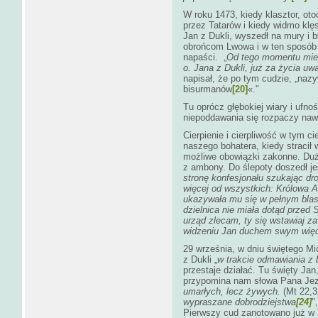
W roku 1473, kiedy klasztor, ot
przez Tatarów i kiedy widmo klę
Jan z Dukli, wyszedł na mury i
obrońcom Lwowa i w ten sposób
napaści. „
Od tego momentu mies
o. Jana z Dukli, już za życia uw
napisał, że po tym cudzie, „na
bisurmanów
[20]
«."
Tu oprócz głębokiej wiary i ufno
niepoddawania się rozpaczy nawe
Cierpienie i cierpliwość w tym ci
naszego bohatera, kiedy stracił 
możliwe obowiązki zakonne. Duż
z ambony. Do ślepoty doszedł je
stronę konfesjonału szukając dr
więcej od wszystkich: Królowa 
ukazywała mu się w pełnym blask
dzielnica nie miała dotąd przed
urząd zlecam, ty się wstawiaj za
widzeniu Jan duchem swym więce
29 września, w dniu świętego Mi
z Dukli „
w trakcie odmawiania z
przestaje działać. Tu święty Jan
przypomina nam słowa Pana Jez
umarłych, lecz żywych.
(Mt 22,3
wypraszane dobrodziejstwa
[24]
"
Pierwszy cud zanotowano już w 