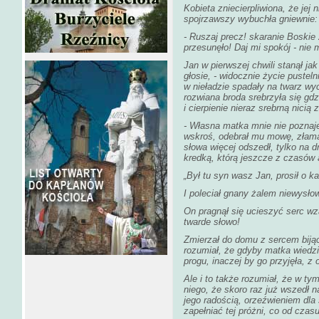
Kobieta zniecierpliwiona, że jej
spojrzawszy wybuchła gniewnie:
- Ruszaj precz! skaranie Boskie 
przesunęło! Daj mi spokój - nie
Jan w pierwszej chwili stanął jak
głosie, - widocznie życie pustel
w nieładzie spadały na twarz wy
rozwiana broda srebrzyła się gdz
i cierpienie nieraz srebrną nicią 
- Własna matka mnie nie poznaje 
wskroś, odebrał mu mowę, złama
słowa więcej odszedł, tylko na
kredką, którą jeszcze z czasów 
„Był tu syn wasz Jan, prosił o k
I poleciał gnany żalem niewysło
On pragnął się ucieszyć serc wz
twarde słowo!
Zmierzał do domu z sercem bijąc
rozumiał, że gdyby matka wiedzia
progu, inaczej by go przyjęła, z 
Ale i to także rozumiał, że w ty
niego, że skoro raz już wszedł 
jego radością, orzeźwieniem dla
zapełniać tej próżni, co od cza