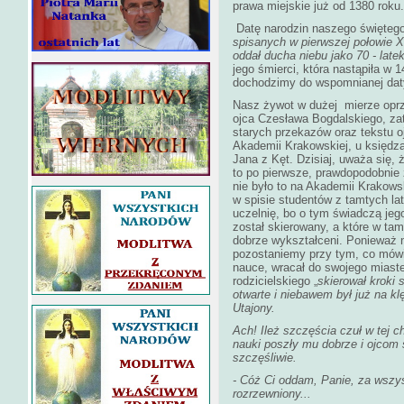
prawa miejskie już od 1380 roku.
Datę narodzin naszego świętego
spisanych w pierwszej połowie 
oddał ducha niebu jako 70 - late
jego śmierci, która nastąpiła w 
dochodzimy do wspomnianej daty
Nasz żywot w dużej mierze oprz
ojca Czesława Bogdalskiego, za
starych przekazów oraz tekstu o
Akademii Krakowskiej, u księdza
Jana z Kęt. Dzisiaj, uważa się, 
to po pierwsze, prawdopodobnie z
nie było to na Akademii Krakowsk
w spisie studentów z tamtych la
uczelnię, bo o tym świadczą jeg
został skierowany, a które w t
dobrze wykształceni. Ponieważ ni
pozostaniemy przy tym, co mówi
nauce, wracał do swojego miast
rodzicielskiego „
skierował kroki 
otwarte i niebawem był już na k
Utajony.
Ach! Ileż szczęścia czuł w tej c
nauki poszły mu dobrze i ojcom 
szczęśliwie.
- Cóż Ci oddam, Panie, za wszys
rozrzewniony...