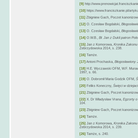
[9]
http://www.prenowicjat.franciszkanie
[10]
https://www.franciszkanie.pl/artyk
[11]
Zbigniew Gach, Poczet kanonizowa
[12]
O. Czesław Bogdalski,
Błogosławi
[13]
O. Czesław Bogdalski,
Błogosławi
[14]
O.W.B.,
Bł. Jan z Dukli patron Polsk
[15]
Jan z Komorowa,
Kronika Zakonu
Zebrzydowska 2014, s. 238.
[16]
Tamże.
[17]
Antoni Prochaska,
Błogosławiony 
[18]
H.E. Wyczawski OFM, W.F. Mura
1997, s. 66.
[19]
O. Dobromił Maria Godzik OFM,
Ś
[20]
Feliks Koneczny,
Święci w dziejac
[21]
Zbigniew Gach, Poczet kanonizowa
[22]
X. Dr Władysław Vrana,
Egzorty o
104.
[23]
Zbigniew Gach, Poczet kanonizowa
[24]
Tamże.
[25]
Jan z Komorowa,
Kronika Zakonu
Zebrzydowska 2014, s. 239.
[26]
Tamże, s. 240.