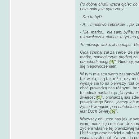
Po dobrej chwili wraca ojciec d
i niespokojnie pyta żony:
- Kto tu był?
- A... mnóstwo żebraków... jak 
- Nie, matko... nie sami byli tu ż
o kawałeczek chleba, a tyś mu g
To mówiąc wskazał na napis. Bi
Ojca ścisnął żal za serce, że si
matkę, pobiegł czym prędzej za ni
przechodzącego
[4]
".
Niestety, 
się niepowodzeniem.
W tym miejscu warto zastanowić 
tak wielu, i są tak różni, czy
wydaje się to na pierwszy rzut o
choć prowadzą nas różnymi, bo 
to jednak naśladując „
Chrystusa,
świętości
[5]
"
, prowadzą nas zde
prawdziwego Boga.
„
Łączy ich w
życiu Ewangelii, pod natchnien
jest Duch Święty
[6]
"
.
Wszyscy oni uczą nas jak w sw
wiarę, nadzieję i miłości. Uczą
życiem właśnie tej prawdziwej w
i bliźniego oraz nadziei a także 
wspaniałych cnót. Za tym idą oc