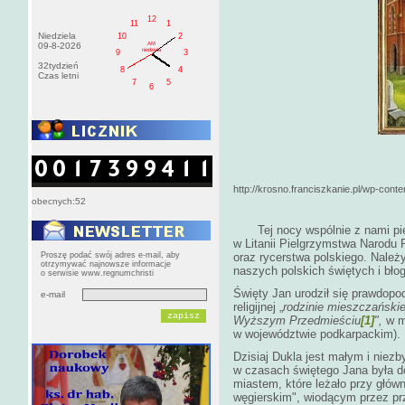
12
11
1
Niedziela
10
2
AM
09-8-2026
niedziela
9
3
32tydzień
8
4
Czas letni
7
5
6
http://krosno.franciszkanie.pl/wp-conte
obecnych:52
Tej nocy wspólnie z nami pi
w Litanii Pielgrzymstwa Narodu 
Proszę podać swój adres e-mail, aby
oraz rycerstwa polskiego. Należy
otrzymywać najnowsze informacje
naszych polskich świętych i bło
o serwisie www.regnumchristi
Święty Jan urodził się prawdopo
e-mail
religijnej „
rodzinie mieszczańskie
Wyższym Przedmieściu
[1]
",
w mi
w województwie podkarpackim).
Dzisiaj Dukla jest małym i niez
w czasach świętego Jana była 
miastem, które leżało przy głów
węgierskim", wiodącym przez pr