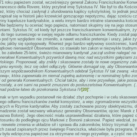
71 roku papieżem został, wcześniejszy generał Zakonu Franciszkanów Konw
rancesco della Rovere, który przybrał imię Sykstusa IV. Nie był to dla Kościo
eż, który chociaż zasłynął z ufundowania kaplicy sykstyńskiej, to jednak jes
zapisał się w historii jako krzewiciel gorszącego nepotyzmu, dając sześciu 
ziny kapelusze kardynalskie, a wielu innym bardzo intratne stanowiska koście
Nie będziemy tu oceniać tego papieża, natomiast skupimy się na jego stosu
tami. Sykstus IV, od kiedy był jeszcze franciszkaninem konwentualnym, żyw
do tego surowszego w swojej regule odłamu franciszkanów. Kiedy został pap
o pod tym względem nie zmieniło, a nawet wszelkie pretensje i urazy, jakie ży
w, jakby się spotęgowały. Również jego bardzo wpływowy siostrzeniec, kard
jątkowo nienawidził Obserwantów, co stawiało ten zakon w niezwykle trudnym
 bo zaledwie 25-letni, świeżo mianowany kardynał „
zaczął usilnie nalegać n
jenerałowi Konwentualnych przywrócił dawną moc nad wszystkimi gałęziami z
ńskiego. Proponował, aby znikły i skasowane zostały te nowe organizmy zak
pniu wyrosły, lecz się odeń odłączyły. Głównie domagał się, aby Obserwant
ejszym współzawodnikom Konwentualnych odebrał Sykstus IV tak zwaną: »ko
wą«, która zapewniała im niemal zupełną autonomię i w nominalnej tylko zos
 od generała Konwentualnych. Chciał także, aby i inne przywileje, jakie posiad
ostały, a oni sami na powrót zmuszeni do posłuszeństwa Konwentualnym. (...
iła nad podziw łatwo do przekonania Sykstusa IV
[20]
".
nak w tym wypadku postanowił nie działać zbyt pochopnie i w celu skasowan
ego odłamu franciszkanów zwołał konsystorz, a więc zgromadzenie wszystki
ących w Rzymie kardynałów. Aby zostały zachowane pozory obiektywizmu, 
omadzenie został wezwany wikariusz generalny Obserwantów, ojciec Marek z 
nazwa Bolonii). Jego obecność miała usprawiedliwiać działania, które papież c
tosunku do podległego ojcu Markowi z Bononii zakonowi. Papież wiedział, że
 niewiele zmienia w układzie sił i sprawa dla zakonników, którzy trzymali się
ych zasad zapisanych przez świętego Franciszka, właściwie była przegrana.
 była wdzięczna papieżowi za otrzymane od niego przywileje, a część nie ch