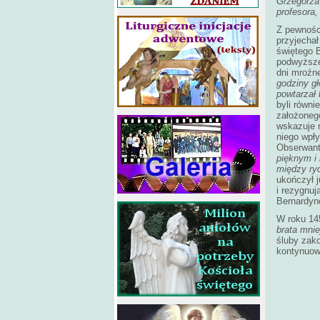
Grzegorza 
profesora
Z pewnośc
przyjechał
świętego B
podwyższe
dni mroźne
godziny gł
powtarzał 
byli równi
założonego
wskazuje n
niego wpły
Obserwantó
pięknym i 
między ry
ukończył j
i rezygnuj
Bernardyn
W roku 145
brata mnie
śluby zak
kontynuowa