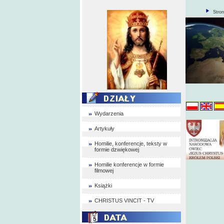
Stro
Wydarzenia
Artykuły
Homilie, konferencje, teksty w
formie dzwiękowej
Homilie konferencje w formie
filmowej
Książki
C
CHRISTUS VINCIT - TV