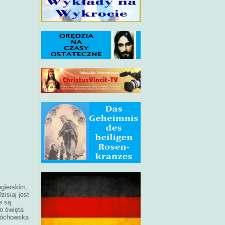
gierskim,
isiaj jest
e są
o święta
edóchowska