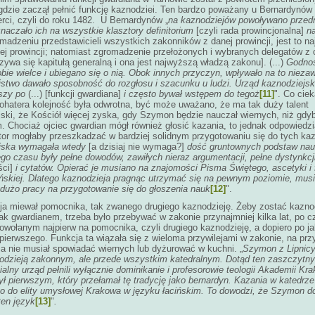
dzie zaczął pełnić funkcję kaznodziei. Ten bardzo poważany u Bernardynów u
rci, czyli do roku 1482. U Bernardynów „
na kaznodziejów powoływano przed
naczało ich na wszystkie klasztory definitorium
[czyli rada prowincjonalna]
na
omadzeniu przedstawicieli wszystkich zakonników z danej prowincji, jest to n
ej prowincji; natomiast zgromadzenie przełożonych i wybranych delegatów z 
ywa się kapitułą generalną i ona jest najwyższą władzą zakonu]. (...)
Godnoś
bie wielce i ubiegano się o nią. Obok innych przyczyn, wpływało na to nieza
stwo dawało sposobność do rozgłosu i szacunku u ludzi. Urząd kaznodziejski 
wszy po
(...)
[funkcji gwardiana]
i często bywał wstępem do tegoż
[11]
". Co cie
ohatera kolejność była odwrotna, być może uważano, że ma tak duży talent
ski, że Kościół więcej zyska, gdy Szymon będzie nauczał wiernych, niż gdyb
. Chociaż ojciec gwardian mógł również głosić kazania, to jednak odpowiedz
tor mogłaby przeszkadzać w bardziej solidnym przygotowaniu się do tych kaz
jska wymagała
wtedy
[a dzisiaj nie wymaga?]
dość gruntownych podstaw na
go czasu były pełne dowodów, zawiłych nieraz argumentacji, pełne dystynkcj
ści]
i cytatów. Opierać je musiano na znajomości Pisma Świętego, ascetyki i fi
ńskiej. Dlatego kaznodzieja pragnąc utrzymać się na pewnym poziomie, musi
dużo pracy na przygotowanie się do głoszenia nauk
[12]
".
ja miewał pomocnika, tak zwanego drugiego kaznodzieję. Żeby zostać kaznod
ak gwardianem, trzeba było przebywać w zakonie przynajmniej kilka lat, po
owołanym najpierw na pomocnika, czyli drugiego kaznodzieję, a dopiero po j
pierwszego. Funkcja ta wiązała się z wieloma przywilejami w zakonie, na prz
a nie musiał spowiadać wiernych lub dyżurować w kuchni. „
Szymon z Lipnicy 
odzieją zakonnym, ale przede wszystkim katedralnym. Dotąd ten zaszczytny
alny urząd pełnili wyłącznie dominikanie i profesorowie teologii Akademii Kra
 pierwszym, który przełamał tę tradycję jako bernardyn. Kazania w katedrze
o do elity umysłowej Krakowa w języku łacińskim. To dowodzi, że Szymon d
ten język
[13]
"
.