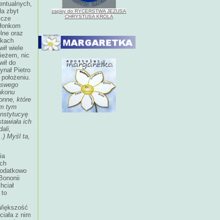
entualnych,
ła zbyt
zapisy do RYCERSTWA JEZUSA
CHRYSTUSA KRÓLA
zcze
członkom
lne oraz
nkach
ił wiele
ieżem, nic
wił do
ynał Pietro
 położeniu.
a swego
akonu
onne, które
om tym
nstytucyę
tawiała ich
ali,
) Myśl ta,
ia
ch
dodatkowo
Bononii
hciał
 to
 Większość
ciała z nim