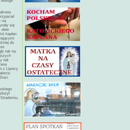
teologii
rakowa
rzyjaciel
c na
nały się
 dwie
kiś kapłan
hającymi
óźniej do
też
ły tak na
ejszych
y tak
rana
n z Lipnicy
ałarza
Braci
oskiego
złożył
 Stradomiu,