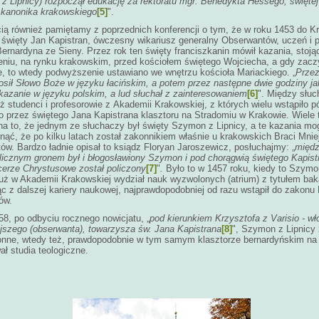
z Lipnicy) rozpoczął edukację za rektoratu mgr. Benedykta Hessego, świętej 
, kanonika krakowskiego
[5]
".
ią również pamiętamy z poprzednich konferencji o tym, że w roku 1453 do K
 święty Jan Kapistran, ówczesny wikariusz generalny Obserwantów, uczeń i p
ernardyna ze Sieny. Przez rok ten święty franciszkanin mówił kazania, stoją
niu, na rynku krakowskim, przed kościołem świętego Wojciecha, a gdy zaczy
, to wtedy podwyższenie ustawiano we wnętrzu kościoła Mariackiego. „
Przez
osił Słowo Boże w języku łacińskim, a potem przez następne dwie godziny ja
kazanie w języku polskim, a lud słuchał z zainteresowaniem
[6]
". Między słuc
eż studenci i profesorowie z Akademii Krakowskiej, z których wielu wstąpiło p
 przez świętego Jana Kapistrana klasztoru na Stradomiu w Krakowie. Wiele 
a to, że jednym ze słuchaczy był święty Szymon z Lipnicy, a te kazania mog
nąć, że po kilku latach został zakonnikiem właśnie u krakowskich Braci Mni
w. Bardzo ładnie opisał to ksiądz Floryan Jaroszewicz, posłuchajmy: „
międz
licznym gronem był i błogosławiony Szymon i pod chorągwią świętego Kapist
cerze Chrystusowe został policzony
[7]
"
.
Było to w 1457 roku, kiedy to Szymo
uż w Akademii Krakowskiej wydział nauk wyzwolonych (atrium) z tytułem bak
ąc z dalszej kariery naukowej, najprawdopodobniej od razu wstąpił do zakonu 
ów.
8, po odbyciu rocznego nowicjatu, „
pod kierunkiem Krzysztofa z Varisio - wł
jszego (obserwanta), towarzysza św. Jana Kapistrana
[8]
", Szymon z Lipnicy 
onne, wtedy też, prawdopodobnie w tym samym klasztorze bernardyńskim na
ł studia teologiczne.