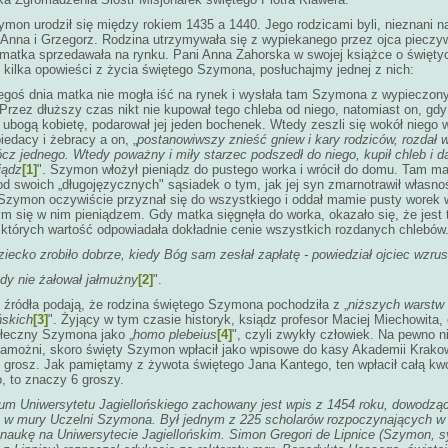
mon urodził się między rokiem 1435 a 1440. Jego rodzicami byli, nieznani 
Anna i Grzegorz. Rodzina utrzymywała się z wypiekanego przez ojca pieczyw
matka sprzedawała na rynku. Pani Anna Zahorska w swojej książce o święty
 kilka opowieści z życia świętego Szymona, posłuchajmy jednej z nich:
regoś dnia matka nie mogła iść na rynek i wysłała tam Szymona z wypieczon
Przez dłuższy czas nikt nie kupował tego chleba od niego, natomiast on, gdy
 ubogą kobietę, podarował jej jeden bochenek. Wtedy zeszli się wokół niego
biedacy i żebracy a on, „
postanowiwszy znieść gniew i kary rodziców, rozdał 
ócz jednego. Wtedy poważny i miły starzec podszedł do niego, kupił chleb i da
iądz
[1]
". Szymon włożył pieniądz do pustego worka i wrócił do domu. Tam ma
od swoich „długojęzycznych" sąsiadek o tym, jak jej syn zmarnotrawił własno
 Szymon oczywiście przyznał się do wszystkiego i oddał mamie pusty worek 
m się w nim pieniądzem. Gdy matka sięgnęła do worka, okazało się, że jest 
 których wartość odpowiadała dokładnie cenie wszystkich rozdanych chlebów
iecko zrobiło dobrze, kiedy Bóg sam zesłał zapłatę - powiedział ojciec wzru
gdy nie żałował jałmużny
[2]
".
źródła podają, że rodzina świętego Szymona pochodziła z „
niższych warstw
skich
[3]
". Żyjący w tym czasie historyk, ksiądz profesor Maciej Miechowita, o
ołeczny Szymona jako „
homo plebeius
[4]
", czyli zwykły człowiek. Na pewno n
zamożni, skoro święty Szymon wpłacił jako wpisowe do kasy Akademii Krako
 grosz. Jak pamiętamy z żywota świętego Jana Kantego, ten wpłacił całą kw
, to znaczy 6 groszy.
m Uniwersytetu Jagiellońskiego zachowany jest wpis z 1454 roku, dowodzą
a w mury Uczelni Szymona. Był jednym z 225 scholarów rozpoczynających w 
naukę na Uniwersytecie Jagiellońskim. Simon Gregori de Lipnice (Szymon, s