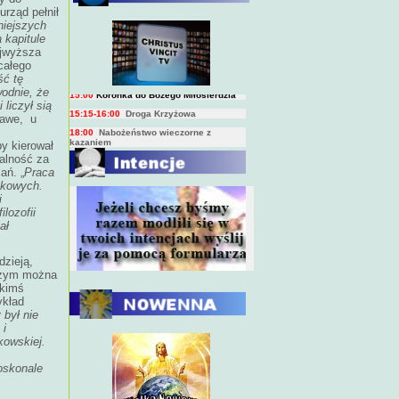
rząd pełnił
BIEŻĄCY PROGRAM TRANSMISJI
niejszych
BEZPOŚREDNICH
(na żywo)
 kapitule
7:00
Msza święta
ajwyższa
całego
15:00
Koronka do Bożego Miłosierdzia
ć tę
15:15-16:00
Droga Krzyżowa
wodnie, że
liczył sią
18:00
Nabożeństwo wieczorne z
kazaniem
kawe, u
y kierował
10:00
Niedzielna Msza święta w miarę
ialność za
możliwości ks. Piotra
ań. „
Praca
ukowych.
i
lozofii
ał
zieją,
 czym można
akimś
ykład
był nie
 i
kowskiej.
oskonale