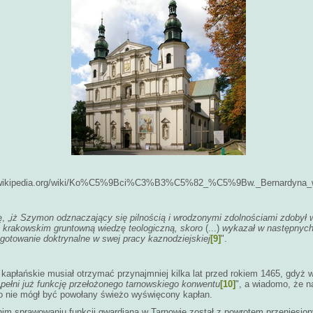
pl.wikipedia.org/wiki/Ko%C5%9Bci%C3%B3%C5%82_%C5%9Bw._Bernardyna_
, „
iż Szymon odznaczający się pilnością i wrodzonymi zdolnościami zdobył 
 krakowskim gruntowną wiedzę teologiczną, skoro
(...)
wykazał w następnych
gotowanie doktrynalne w swej pracy kaznodziejskiej
[9]
".
kapłańskie musiał otrzymać przynajmniej kilka lat przed rokiem 1465, gdyż w
„
pełni już funkcję przełożonego tarnowskiego konwentu
[10]
", a wiadomo, że n
o nie mógł być powołany świeżo wyświęcony kapłan.
im sprawowaniu funkcji gwardiana w Tarnowie został z powrotem przeniesion