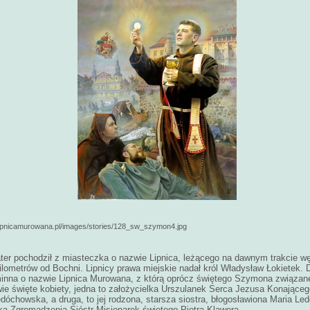
lipnicamurowana.pl/images/stories/128_sw_szymon4.jpg
er pochodził z miasteczka o nazwie Lipnica, leżącego na dawnym trakcie wę
ilometrów od Bochni. Lipnicy prawa miejskie nadał król Władysław Łokietek. Dz
minna o nazwie Lipnica Murowana, z którą oprócz świętego Szymona związan
ie święte kobiety, jedna to założycielka Urszulanek Serca Jezusa Konająceg
dóchowska, a druga, to jej rodzona, starsza siostra, błogosławiona Maria L
ka Zgromadzenia Sióstr Misjonarek świętego Piotra Klawera.