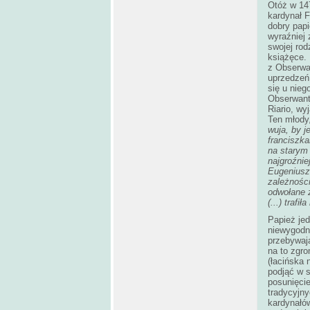
Otóż w 14
kardynał F
dobry papi
wyraźniej 
swojej rod
książęce. 
z Obserwan
uprzedzeń 
się u nieg
Obserwantó
Riario, wy
Ten młody,
wuja, by 
franciszka
na starym 
najgroźni
Eugeniuszo
zależności
odwołane z
(...) traf
Papież jed
niewygodn
przebywaj
na to zgr
(łacińska 
podjąć w s
posunięcie
tradycyjn
kardynałów