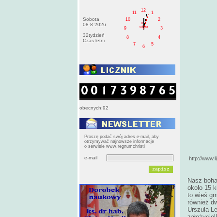
12
11
1
Sobota
10
2
PM
08-8-2026
sobota
9
3
32tydzień
8
4
Czas letni
7
5
6
obecnych:92
Proszę podać swój adres e-mail, aby
otrzymywać najnowsze informacje
o serwisie www.regnumchristi
e-mail
http://www.
Nasz bohat
około 15 k
to wieś g
również dw
Urszula Le
założyciel