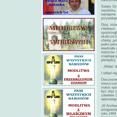
Święty Szy
nazwiska, 
następnie 
przywołuje
Otóż, któ
chlebami. 
spostrzegł
okoliczni 
chleby, pr
jeden pien
wiedziała 
rodziców.
znajdujący
pieniędzy,
- „
Widać dz
I odtąd ni
Ówczesne 
mieszczań
status sp
być zbyt 
zaledwie 1
wpisowego
„
W Archiwu
wstąpieni
roku 1454 