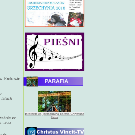
w_Krakowie
w
 latach
Internetowa, personalna parafia Chrystusa
Króla
łaśnie od
a takie
y do