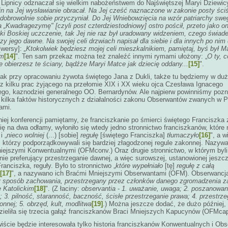
Lipnicy odznaczał się wielkim nabożeństwem do Najświętszej Maryi Dziewicy
in na Jej wysławianie obracał. Na Jej cześć naznaczone w zakonie posty ściś
dobrowolnie sobie przyczyniał. Do Jej Wniebowzięcia na wzór patriarchy swe
 „Kwadragezymę" [czyli post czterdziestodniowy] ostro pościł, przeto jako o
ki Boskiej uczczenie, tak Jej nie raz był uradowany widzeniem, czego świa
zy jego dawne. Na swojej celi drzwiach napisał dla siebie i dla innych po nim
[wersy]:
„Ktokolwiek będziesz mojej celi mieszkalnikiem, pamiętaj, byś był Ma
em
[14]
". Ten sam przekaz można też znaleźć innymi rymami ułożony: „
O ty, c
 obierzesz te ściany, bądźże Maryi Matce jak dziecię oddany...
[15]
".
ak przy opracowaniu żywota świętego Jana z Dukli, także tu będziemy w duż
z kilku prac żyjącego na przełomie XIX i XX wieku ojca Czesława Ignacego
ego, kaznodziei generalnego OO. Bernardynów. Ale najpierw powinniśmy poz
 kilka faktów historycznych z działalności zakonu Obserwantów zwanych w P
ami.
iej konferencji pamiętamy, że franciszkanie po śmierci świętego Franciszka
 się na dwa odłamy, wyłoniło się wtedy jedno stronnictwo franciszkanów, które 
i „
nieco wolniej
(...) [sobie]
regułę
[świętego Franciszka]
tłumaczyło
[16]
", a w
 którzy podporządkowywali się bardziej złagodzonej regule zakonnej. Nazywal
iejszymi Konwentualnymi (OFMconv.) Oraz drugie stronnictwo, w którym byli
nie preferujący przestrzeganie dawnej, a więc surowszej, ustanowionej jeszc
ranciszka, reguły. Było to stronnictwo „
które wypełniało
[tę]
regułę z całą
[17]
", a nazywano ich Braćmi Mniejszymi Obserwantami (OFM). Obserwancja
y sposób zachowania, przestrzegany przez członków danego zgromadzenia 
 Katolickim
[18]
".
(Z łaciny:
observantia
-
1. uważanie, uwaga; 2. poszanowan
 3. pilność, staranność, baczność, ścisłe przestrzeganie prawa; 4. przestrze
onnej; 5. obrzęd, kult, modlitwa
[19]
.)
Można jeszcze dodać, że dużo później,
ieliła się trzecia gałąź franciszkanów Braci Mniejszych Kapucynów (OFMcap
ście będzie interesowała tylko historia franciszkanów Konwentualnych i Ob