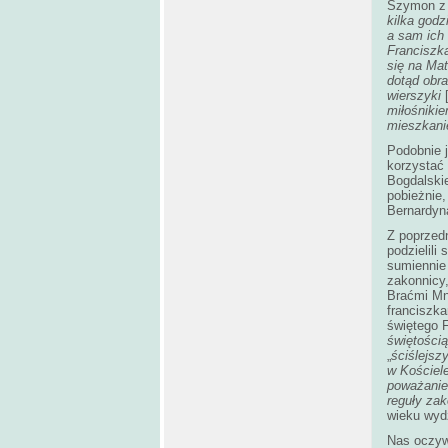
Szymon z 
kilka godz
a sam ich 
Franciszka
się na Mat
dotąd obra
wierszyki
miłośniki
mieszkanie
Podobnie j
korzystać 
Bogdalski
pobieżnie,
Bernardyn
Z poprzedn
podzielili
sumiennie 
zakonnicy,
Braćmi Mn
franciszka
świętego F
świętością
„
ściślejsz
w Kościele
poważanie;
reguły zak
wieku wydz
Nas oczywi