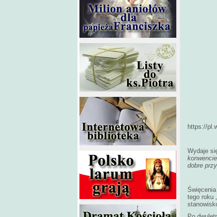
https://
Wydaje się
konwencie
dobre przy
Święcenia 
tego roku 
stanowisk
Po dwuletn