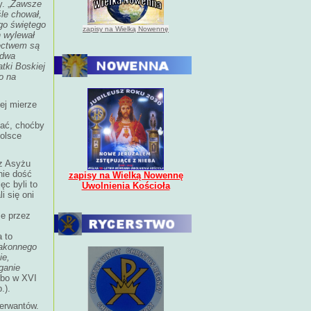
. „
Zawsze
le chował,
go świętego
zapisy na Wielką Nowennę
n wylewał
dectwem są
 dwa
tki Boskiej
o na
ej mierze
nać, choćby
olsce
 z Asyżu
nie dość
zapisy na Wielką Nowennę
ięc byli to
Uwolnienia Kościoła
i się oni
ze przez
 to
zakonnego
ie,
ganie
 bo w XVI
.).
serwantów.