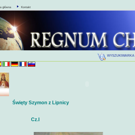
na główna
Kontakt
WYSZUKIWARK
Święty Szymon z Lipnicy
z.I