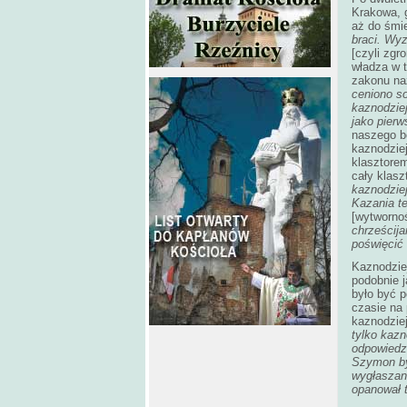
Krakowa, g
aż do śmie
braci. Wyz
[czyli zgr
władza w t
zakonu naz
ceniono so
kaznodziej
jako pier
naszego b
kaznodziej
klasztorem
cały klasz
kaznodzie
Kazania te
[wytworno
chrześcija
poświęcić 
Kaznodzie
podobnie j
było być p
czasie na 
kaznodziej
tylko kazn
odpowiedzi
Szymon był
wygłaszan
opanował 