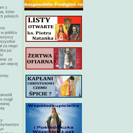
nam z
a, które
ch polskich
ymi
 w pobliżu
 wszyscy
wszystkie
ł za niego
tka już
ść
wraz ze
tam więcej
.
szony.
kreślił
ie mogli
wskiej
otę
cy
trymestrze
yn