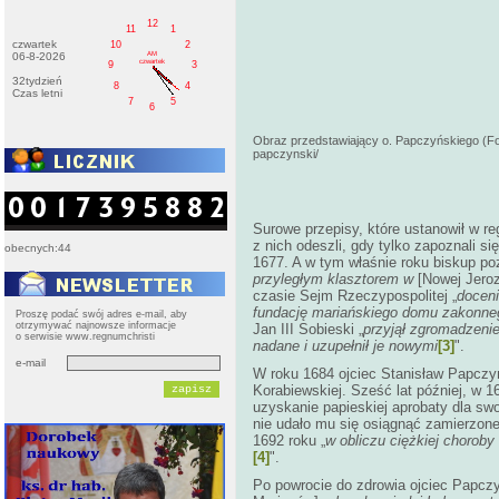
12
11
1
czwartek
10
2
AM
06-8-2026
czwartek
9
3
32tydzień
8
4
Czas letni
7
5
6
Obraz przedstawiający o. Papczyńskiego (Fot.
papczynski/
Surowe przepisy, które ustanowił w r
z nich odeszli, gdy tylko zapoznali si
obecnych:44
1677. A w tym właśnie roku biskup po
przyległym klasztorem w
[Nowej Jerozo
czasie Sejm Rzeczypospolitej „
docen
fundację mariańskiego domu zakonne
Proszę podać swój adres e-mail, aby
otrzymywać najnowsze informacje
Jan III Sobieski „
przyjął zgromadzeni
o serwisie www.regnumchristi
nadane i uzupełnił je nowymi
[3]
".
e-mail
W roku 1684 ojciec Stanisław Papczyń
Korabiewskiej. Sześć lat później, w 
uzyskanie papieskiej aprobaty dla sw
nie udało mu się osiągnąć zamierzon
1692 roku „
w obliczu ciężkiej choroby
[4]
".
Po powrocie do zdrowia ojciec Papczy