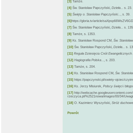
[3]
Tamże.
[4]
Św. Stanisław Papczyński,
Dzieła...
s. 23.
[5]
Święty o. Stanisław Papczyński...
, s. 39.
[6]
https://gloria.tv/article/saXpsp66WsZV
[7]
Św. Stanisław Papczyński,
Dzieła...
s. 135
[8]
Tamże, s. 1353.
[9]
Ks. Stanisław Rospond CM,
Św. Stanisław.
[10]
Św. Stanisław Papczyński,
Dzieła...
s. 13
[11]
Reguła Dziesięciu Cnót Ewangelicznych 
[12]
Hagiografia Polska
..., s. 203.
[13]
Tamże, s. 204.
[14]
Ks. Stanisław Rospond CM,
Św. Stanisła
[15]
https://papczynski.pl/swiety-ojciec/czyi
[16]
Ks. Jerzy Misiurek,
Polscy święci i błog
[17]
http://webcache.googleusercontent.com
rzeczyca.pl/%2521nowa/images/00/34/Uwagi_
[18]
O. Kazimierz Wyszyński,
Stróż duchowe
Powrót