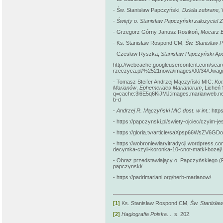
- Św. Stanisław Papczyński,
Dzieła zebrane,
-
Święty o. Stanisław Papczyński założyciel
- Grzegorz Górny Janusz Rosikoń,
Mocarz B
- Ks. Stanisław Rospond CM,
Św. Stanisław 
- Czesław Ryszka,
Stanisław Papczyński Apos
http://webcache.googleusercontent.com/sea
rzeczyca.pl/%2521nowa/images/00/34/Uwagi_
- Tomasz Steifer Andrzej Mączyński MIC:
Kom
Marianów
,
Ephemerides Marianorum
, Licheń
q=cache:3l6E5q6KiJMJ:images.marianweb.net/
b-d
-
Andrzej R. Mączyński MIC dost. w int.:
http
- https://papczynski.pl/swiety-ojciec/czyim-j
- https://gloria.tv/article/saXpsp66WsZV6
- https://wobroniewiaryitradycji.wordpress
decymka-czyli-koronka-10-cnot-matki-bozej/
- Obraz przedstawiający o. Papczyńskiego (Fo
papczynski/
- https://padrimariani.org/herb-marianow/
[1]
Ks. Stanisław Rospond CM,
Św. Stanisław.
[2]
Hagiografia Polska
..., s. 202.