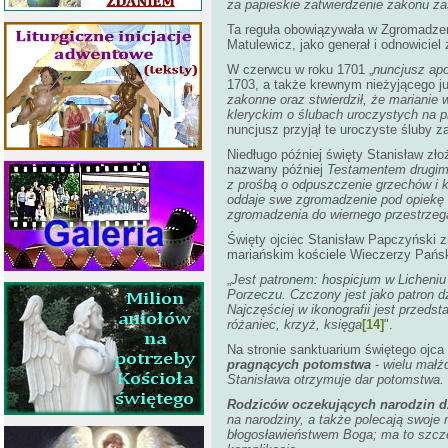
za papieskie zatwierdzenie zakonu z
Ta reguła obowiązywała w Zgromadzen
Matulewicz, jako generał i odnowiciel
W czerwcu w roku 1701 „
nuncjusz apo
1703, a także krewnym nieżyjącego j
zakonne oraz stwierdził, że marianie
kleryckim o ślubach uroczystych na pr
nuncjusz przyjął te uroczyste śluby 
Niedługo później święty Stanisław zł
nazwany później
Testamentem drugi
z prośbą o odpuszczenie grzechów i ka
oddaje swe zgromadzenie pod opiekę 
zgromadzenia do wiernego przestrzeg
Święty ojciec Stanisław Papczyński z
mariańskim kościele Wieczerzy Pański
„
Jest patronem: hospicjum w Licheniu
Porzeczu. Czczony jest jako patron d
Najczęściej w ikonografii jest przeds
różaniec, krzyż, księga
[14]
".
Na stronie sanktuarium świętego ojca
pragnących potomstwa
-
wielu małż
Stanisława otrzymuje dar potomstwa.
Rodziców oczekujących narodzin 
na narodziny, a także polecają swoje 
błogosławieństwem Boga; ma to szczeg