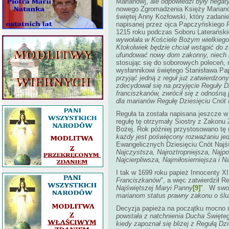
Marianów],
ale odpowiedzi były nega
nowego Zgromadzenia Księży Marianów
świętej Anny Kozłowski, który zadanie
napisanej przez ojca Papczyńskiego
1215 roku podczas Soboru Laterańskieg
wywołała w Kościele Bożym wielkieg
Ktokolwiek będzie chciał wstąpić do 
ufundować nowy dom zakonny, niech r
stosując się do soborowych poleceń, m
wysłannikowi świętego Stanisława Pa
przyjąć jedną z reguł już zatwierdzo
zdecydował się na przyjęcie
Reguły D
franciszkanów, zwrócił się z odnośną
dla marianów
Regułę Dziesięciu Cnót
Reguła ta została napisana jeszcze w 
regułę tę otrzymały Siostry z Zakonu
Bożej. Rok później przystosowano tę
każdy jest poświęcony rozważaniu je
Ewangelicznych Dziesięciu Cnót Najśw
Najczystsza, Najroztropniejsza, Najpo
Najcierpliwsza, Najmiłosierniejsza i N
I tak w 1699 roku papież Innocenty XII
Franciszkanów
", a więc zatwierdził 
Najświętszej Maryi Panny
[9]
". W sw
marianom status prawny zakonu o śl
Decyzja papieża na początku mocno r
powstała z natchnienia Ducha Święteg
kiedy zapoznał się bliżej z Regułą Dz