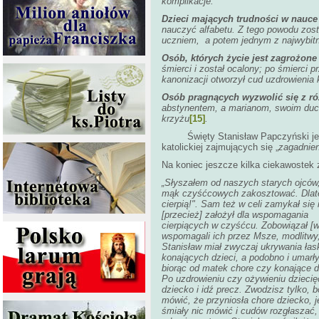
komplikacje.
Dzieci mających trudności w nauce
nauczyć alfabetu. Z tego powodu zost
uczniem, a potem jednym z najwybitn
Osób, których życie jest zagrożone
śmierci i został ocalony; po śmierci 
kanonizacji otworzył cud uzdrowienia
Osób pragnących wyzwolić się z ró
abstynentem, a marianom, swoim duc
krzyżu
[15]
.
Święty Stanisław Papczyński j
katolickiej zajmujących się „
zagadnien
Na koniec jeszcze kilka ciekawostek 
„Słyszałem od naszych starych ojców,
mąk czyśćcowych zakosztować. Dlateg
cierpią!". Sam też w celi zamykał się
[przecież] założył dla wspomagania
cierpiących w czyśćcu. Zobowiązał [w
wspomagali ich przez Msze, modlitwy,
Stanisław miał zwyczaj ukrywania ła
konających dzieci, a podobno i umarły
biorąc od matek chore czy konające d
Po uzdrowieniu czy ożywieniu dziecię
dziecko i idź precz. Zwodzisz tylko, b
mówić, że przyniosła chore dziecko, j
śmiały nic mówić i cudów rozgłaszać, a