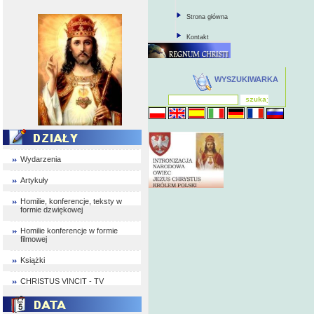
Strona główna
Kontakt
WYSZUKIWARKA
Wydarzenia
Artykuły
Homilie, konferencje, teksty w
formie dzwiękowej
Homilie konferencje w formie
filmowej
Książki
CHRISTUS VINCIT - TV