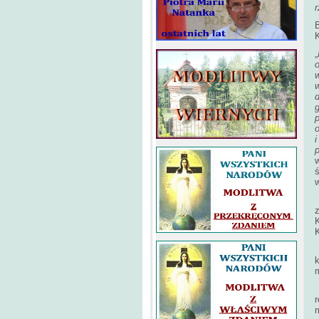
B
„
o
d
g
o
p
ś
K
r
m