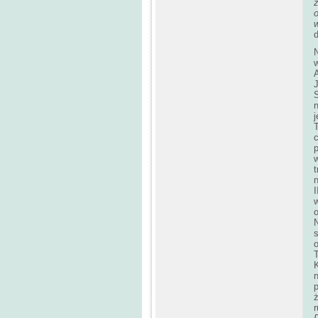
z
N
w
J
T
p
w
N
o
T