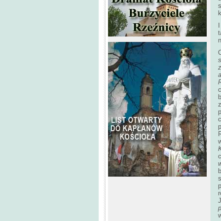
k
s
z
b
p
R
w
c
b
s
J