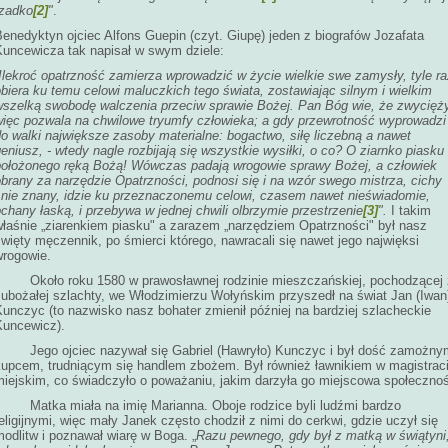
rzadko
[2]
"
.
enedyktyn ojciec Alfons Guepin (czyt. Giupę) jeden z biografów Jozafata
Kuncewicza tak napisał w swym dziele:
Ilekroć opatrzność zamierza wprowadzić w życie wielkie swe zamysły, tyle r
biera ku temu celowi maluczkich tego świata, zostawiając silnym i wielkim
wszelką swobodę walczenia przeciw sprawie Bożej. Pan Bóg wie, że zwycięż
więc pozwala na chwilowe tryumfy człowieka; a gdy przewrotność wyprowadzi
o walki największe zasoby materialne: bogactwo, siłę liczebną a nawet
eniusz, - wtedy nagle rozbijają się wszystkie wysiłki, o co? O ziarnko piasku
położonego ręką Bożą! Wówczas padają wrogowie sprawy Bożej, a człowiek
brany za narzędzie Opatrzności, podnosi się i na wzór swego mistrza, cichy
i nie znany, idzie ku przeznaczonemu celowi, czasem nawet nieświadomie,
chany łaską, i przebywa w jednej chwili olbrzymie przestrzenie
[3]
".
I takim
właśnie „ziarenkiem piasku" a zarazem „narzędziem Opatrzności" był nasz
więty męczennik, po śmierci którego, nawracali się nawet jego najwięksi
wrogowie.
Około roku 1580 w prawosławnej rodzinie mieszczańskiej, pochodzącej 
zubożałej szlachty, we Włodzimierzu Wołyńskim przyszedł na świat Jan (Iwan
unczyc (to nazwisko nasz bohater zmienił później na bardziej szlacheckie
Kuncewicz).
Jego ojciec nazywał się Gabriel (Hawryło) Kunczyc i był dość zamożny
kupcem, trudniącym się handlem zbożem. Był również ławnikiem w magistrac
miejskim, co świadczyło o poważaniu, jakim darzyła go miejscowa społeczno
Matka miała na imię Marianna. Oboje rodzice byli ludźmi bardzo
eligijnymi, więc mały Janek często chodził z nimi do cerkwi, gdzie uczył się
odlitw i poznawał wiarę w Boga. „
Razu pewnego, gdy był z matką w świątyni