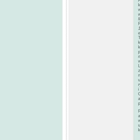
k
w
P
1
T
p
n
w
z
u
i
a
k