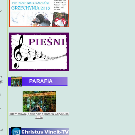
o
e
,
e
ąc
i
ę
ż
Internetowa, personalna parafia Chrystusa
Króla
ał
o