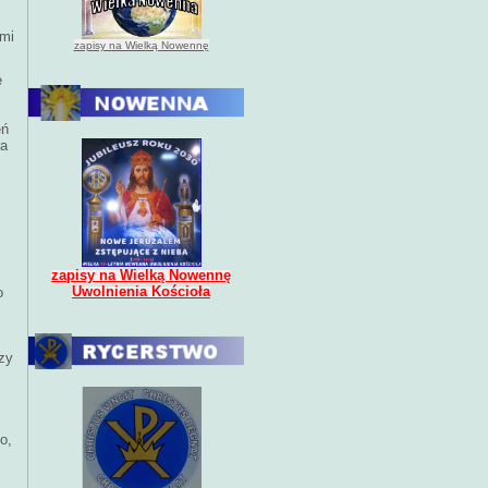
ymi
zapisy na Wielką Nowennę
e
eń
ra
zapisy na Wielką Nowennę
Uwolnienia Kościoła
o
zy
o,