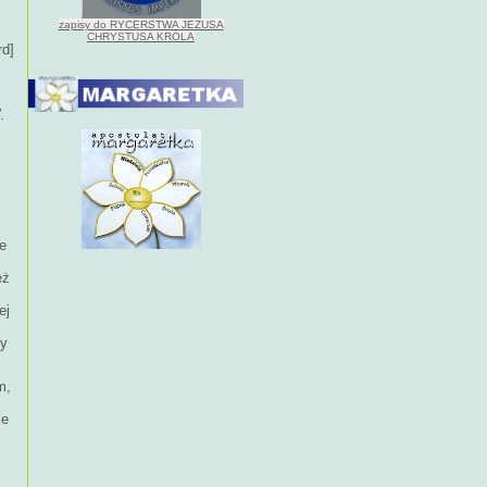
zapisy do RYCERSTWA JEZUSA
CHRYSTUSA KRÓLA
rd]
".
ie
eż
ej
zy
m,
ce