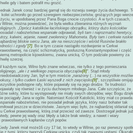
hwile gdy i batem potrafił mu grozić.
Jednak Janek coraz bardziej garnął się do rozwoju swego życia duchowego. T
 kolei uchroniło go przed szeregiem niebezpieczeństw, grożących jego wierz
i życiu, w upodobanej przez Pana Boga cnocie czystości. A w tych czasach,
w Wilnie, można powiedzieć, że była wielka zbieranina różnych wyznań
eligijnych. „
Oprócz katolików łacińskiego obrządku, którzy dużo kościołów
osiadali i nabożeństwa wspaniałe odprawiali, byli tam i najrozmaitsi heretycy,
utrzy, kalwini, arjanie, nawet zwolennicy Mahometa. Były tam i cerkwie ruskie
ajbardziej bliskie sercu Jana, ale na nieszczęście i wśród Rusinów brakło
edności i zgody"
[7]
.
Bo w tym czasie nastąpiło rozdwojenie w Cerkwi
prawosławnej, na część schizmatycką, posłuszną Konstantynopolowi i część
wierną metropolicie kijowskiemu, zwana unicką. O tym podziale powiemy za
hwilę szerzej.
W każdym razie,
Wilno było znane wówczas, nie tylko z tego pomieszania
eligijnego
, „ale i z wielkiego zepsucia obyczajów
[8]
"
.
Stąd młody
 niedoświadczony Jan, był w tym mieście „
narażony
(...)
na wszystkie możliw
pokusy, i tylko cudem Łaski wyszedł z nich zwycięsko
[9]
", szczęśliwie omijaj
szystkie podstępne rafy, które pojawiały się na jego drodze. Te trudności
pojawiały się również i w życiu duchowym młodego Jana. Całe szczęście, że
różne sekty, które tu występowały nie miały swych obrzędów, więc Bogu dzięk
ie pociągały Jana w ogóle. Natomiast Kościół Katolicki, który miał co prawda
spaniałe nabożeństwo, nie posiadał jednak języka, który nasz bohater tak
miłował jeszcze w dzieciństwie. Jasnym więc było, że najbardziej skłaniał si
u Cerkwi prawosławnej, którą znał przecież od zawsze. Dostrzegał jednak ju
tedy, pewne jej wady oraz błędy a także brak wiedzy, a nawet i wiary
u prawosławnych kapłanów czyli popów.
iedy Janek miał może16 czy 17 lat, to wtedy w Wilnie, po raz pierwszy spotk
ię z tymi, którzy tworzyli Cerkiew unicką, czyli tak zwanymi unitami. Okazał