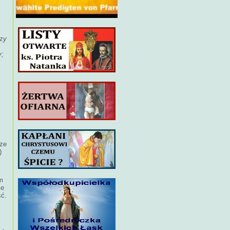
azy
y;
ze
)
m
ie
ść.
,