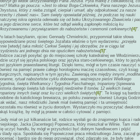
uderzył go widok ukrzyżowanego Pana Jezusa. Pyta matkę z ciekawością, co
jest? Matka go poucza:
»
Jest to obraz Boga-Człowieka, Pana naszego Jezus
hrystusa, który z nieba zstąpił, cierpiał i umarł, aby odpokutować za nasze
grzechy i zbawić nas
«.
Sam święty opowiadał później, że podczas tej nauki
matczynej iskra ognista oderwała się od boku Ukrzyżowanego Zbawiciela i pa
a jego dziecinne serce, które też odtąd wielką zapłonęło miłością ku
Ukrzyżowanemu i przywiązaniem do nabożeństw i ceremonii cerkiewnych
[4]
".
o latach bazylianin, ojciec Gennady Chmielnicki, przypomniał takie słowa
wypowiedziane przez świętego Jozafata właśnie o tym wydarzeniu: „
przejęła
mnie
[wtedy]
taka miłość Cerkwi Świętej i jej obrzędów, że w ciągu lat
trzydziestu ani jednego dnia nie opuściłem nabożeństwa
[5]
".
Rodzice zaczęli posyłać go do miejscowej szkoły katedralnej we Włodzimierzu
dzie uczył się języka polskiego oraz języka staro-cerkiewnego, który to języ
est językiem prawosławnej liturgii. Dzięki temu, mógł w tym czasie nauczyć s
ównież na pamięć prawie całego horologionu inaczej czasosłowu, czyli ksiąg
liturgicznych, napisanych w tym języku. Zawierają one
między innymi „modlit
poranne, rytuał nabożeństw cyklu dobowego, ważniejsze pieśni Wielkiego
Tygodnia, święta Wielkanocy i Tygodnia Paschalnego, tropariony
[śpiewana
istoria danego święta lub świętego]
niedzielne 8 tonów, 12 wielkich świąt,
ropariony innych świąt oraz ku czci wielkich świętych
[6]
"
. Te księgi są bardzo
odobne do katolickiego brewiarza, po polsku zwanego również Liturgią Godzi
ak widać, nasz młodziutki Janek miał świetną pamięć i ta umiejętność
pozostała mu również w życiu dorosłym. Wystarczyło mu przeczytać dwukrot
akąś książkę, by mógł ją prawie w całości cytować z pamięci.
iedy miał on już kilkanaście lat, rodzice wysłali go do znajomego kupca i rad
miejskiego, Jacka (Jacentego) Popowicza, który mieszkał w Wilnie. Tam miał
się uczyć handlu, by mógł w przyszłości być dobrym handlowcem i pójść
w ślady ojca. Spodobała się Popowiczowi praca młodziutkiego Jana, zaczął g
oceniać i bardzo się do niego przywiązał, choć zdarzało się, że były takie