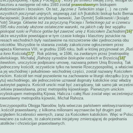
Rzeczypospolitej, Hipacy Pociej
[15]
"
, który po śmierci swojej żony, wstąpił do
lasztoru a następnie od roku 1593 został
prawosławny
m biskupem
łodzimierskim i brzeskim. On też, „
łącznie z Terleckim staje
(...)
na czele
wszystkich poczynań unijnych
,
wspierają zaś ich
[katolicki biskup łucki Berna
Maciejowski,
[katolicki arcybiskup lwowski, Jan Dymitr]
Solikowski i
[ksiądz
iotr]
Skarga. Głównie też za przyczyną Pocieja i Terleckiego już w czerwcu
595 roku zostały ułożone ostateczne warunki, na jakich cały bez wyjątku
episkopat ruski w Polsce gotów był zawrzeć unię z Kościołem Zachodnim
[16]
akże wszystkie powstające w tym czasie kolegia i klasztory jezuickie na
kresach wschodnich były nastawione na rozszerzenie idei zjednoczenia obu
kościołów. Wszystkie te starania zostały zakończone ogłoszeniem przez
apieża Klemensa VIII, w grudniu 1595 roku, bulli w której przyjmował on „
Ruś
a łono Kościoła
[17]
". Rok później, w 1596, na zwołanym przez [metropolitę
ileńskiego, Michała] „
Rahozę synodzie biskupów ruskich w Brześciu
[18]
"
Litewskim, uroczyście podpisano umowę, nazwaną potem Unią Brzeską. Tak
jednoczony kościół, oczywiście tylko na terenie Rzeczypospolitej, a właściw
na jej wschodniej i południowo- wschodniej części, został nazwany Kościołem
nickim. Kościół ten miał pozwolenie na zachowanie w liturgii obrządku (czy t
rytu) wschodniego, ale jednocześnie uznawał dogmaty katolickie oraz władzę
 autorytet papieża. Kościół unicki miał być zarządzany, tak samo jak wcześni
Cerkiew prawosławna, przez metropolitę kijowskiego. Pierwszym unickim
rcybiskupem metropolitą Kijowa, Halicza i całej Rusi został więc wcześniejs
prawosławny metropolita kijowski, Michał Rahoza.
Rzeczypospolita Obojga Narodów, była wówczas państwem wielowyznaniowy
a kościół prawosławny, z kilkoma milionami wyznawców był drugim pod
względem liczebności wiernych, zaraz za Kościołem katolickim. Więc w Pols
uważano za sukces, to zakończenie inicjatywy zmierzającej do pojednania
atolików i chrześcijan prawosławnych.