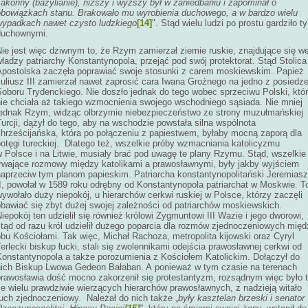
akonny (bazylianie), niższy i wyższy był w zaniedbaniu i zapominał o
obowiązkach stanu. Brakowało mu wyrobienia duchowego, a w bardzo wielu
wypadkach nawet czysto ludzkiego
[14]
". Stąd wielu ludzi po prostu gardziło t
duchownymi.
ie jest więc dziwnym to, że Rzym zamierzał ziemie ruskie, znajdujące się w
ładzy patriarchy Konstantynopola, przejąć pod swój protektorat. Stąd Stolica
Apostolska zaczęła poprawiać swoje stosunki z carem moskiewskim. Papież
uliusz III zamierzał nawet zaprosić cara Iwana Groźnego na jedno z posiedz
Soboru Trydenckiego. Nie doszło jednak do tego wobec sprzeciwu Polski, któ
nie chciała aż takiego wzmocnienia swojego wschodniego sąsiada. Nie mniej
jednak Rzym, widząc olbrzymie niebezpieczeństwo ze strony muzułmańskiej
urcji, dążył do tego, aby na wschodzie powstała silna wspólnota
chrześcijańska, która po połączeniu z papiestwem, byłaby mocną zaporą dla
otęgi tureckiej. Dlatego też, wszelkie próby wzmacniania katolicyzmu
w Polsce i na Litwie, musiały brać pod uwagę te plany Rzymu. Stąd, wszelkie
trwające rozmowy między katolikami a prawosławnymi, były jakby wyjściem
naprzeciw tym planom papieskim. Patriarcha konstantynopolitański Jeremiasz
II, powołał w 1589 roku odrębny od Konstantynopola patriarchat w Moskwie. T
ywołało duży niepokój, u hierarchów cerkwi ruskiej w Polsce, którzy zaczęli
obawiać się zbyt dużej swojej zależności od patriarchów moskiewskich.
iepokój ten udzielił się również królowi Zygmuntowi III Wazie i jego dworowi,
stąd od razu król udzielił dużego poparcia dla rozmów zjednoczeniowych międ
bu Kościołami. Tak więc, Michał Rachoza, metropolita kijowski oraz Cyryl
erlecki biskup łucki, stali się zwolennikami odejścia prawosławnej cerkwi od
Konstantynopola a także porozumienia z Kościołem Katolickim. Dołączył do
nich Biskup Lwowa Gedeon Bałaban. A ponieważ w tym czasie na terenach
prawosławia dość mocno zakorzenił się protestantyzm, rozsądnym więc było t
że wielu prawdziwie wierzących hierarchów prawosławnych, z nadzieją witało
ruch zjednoczeniowy. Należał do nich także „
były kasztelan brzeski i senator