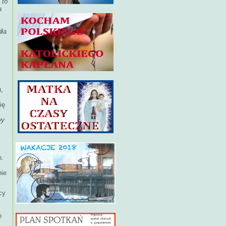
 to
a
dła
,
k
ię
wy
n.
nie
cy
o