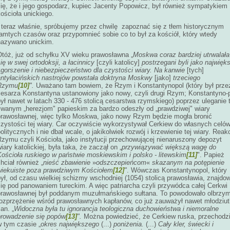
się, że i jego gospodarz, kupiec Jacenty Popowicz, był również sympatykiem
ościoła unickiego.
I teraz właśnie, spróbujemy przez chwilę zapoznać się z tłem historycznym
tamtych czasów oraz przypomnieć sobie co to był za kościół, który wtedy
nazywano unickim.
Otóż, już od schyłku XV wieku prawosławna „
Moskwa coraz bardziej utrwalała
ię w swej ortodoksji, a łacinnicy
[czyli katolicy]
postrzegani byli jako najwięk
gorszenie i niebezpieczeństwo dla czystości wiary. Na kanwie
[tych]
antyłacińskich nastrojów powstała doktryna Moskwy
[jako]
trzeciego
Rzymu
[10]
".
Uważano tam bowiem, że Rzym i Konstantynopol (który był prze
cesarza Konstantyna ustanowiony jako nowy, czyli drugi Rzym; Konstantyno-
ył nawet w latach 330 - 476 stolicą cesarstwa rzymskiego) poprzez uleganie 
zwanym „herezjom" papieskim za bardzo odeszły od „prawdziwej" wiary
prawosławnej, więc tylko Moskwa, jako nowy Rzym będzie mogła bronić
czystości tej wiary. Car oczywiście wykorzystywał Cerkiew do własnych celó
olitycznych i nie dbał wcale, o jakikolwiek rozwój i krzewienie tej wiary. Reak
zymu czyli Kościoła, jako instytucji przechowującej nienaruszony depozyt
iary katolickiej, była taka, że zaczął on „
przywiązywać większą wagę do
Kościoła ruskiego w państwie moskiewskim i polsko - litewskim
[11]
". Papież
hciał również „
nieść zbawienie
»
odszczepieńcom
«
skazanym na potępienie
wiekuiste poza prawdziwym Kościołem
[12]
"
. Wówczas Konstantynopol, który
ył, od czasu wielkiej schizmy wschodniej (1054) stolicą prawosławia, znajdo
ię pod panowaniem tureckim. A więc patriarcha czyli przywódca całej Cerkwi
prawosławnej był poddanym muzułmańskiego sułtana. To powodowało olbrzym
rozprzężenie wśród prawosławnych kapłanów, co już zauważył nawet młodziut
an. „
Widoczna była tu ignorancja teologiczna duchowieństwa i niemoralne
prowadzenie się popów
[13]
".
Można powiedzieć, że Cerkiew ruska, przechodzi
w tym czasie „
okres największego
(...)
poniżenia.
(...)
Cały kler, świecki i