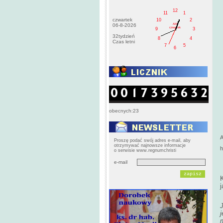
12
11
1
czwartek
10
2
AM
06-8-2026
czwartek
9
3
32tydzień
8
4
Czas letni
7
5
6
obecnych:23
A
Proszę podać swój adres e-mail, aby
otrzymywać najnowsze informacje
h
o serwisie www.regnumchristi
e-mail
j
j