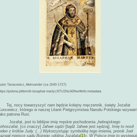
utor Tarasowicz, Aleksander (ca 1640-1727)
ttps://polona.pl/item/b-iosaphat-martyr,NTU2NzA0Nw/#info:metadata
Tej, nocy towarzyszyć nam będzie kolejny męczennik, święty Jozafat
Kuncewicz, którego w naszej Litanii Pielgrzymstwa Narodu Polskiego wzywam
ako patrona Rusi.
Jozafat, jest to biblijne imię męskie pochodzenia „
hebrajskiego
Jehoszafat
, [co znaczy]
Jahwe sądzi
[bądź Jahwe jest sędzią].
Imię to nosił
eden z królów Judy. (...) Wykorzystując symbolikę tego imienia, prorok Joel
nazwał miejsce sądu Bożego »doliną Jozafata
[1]
«. W Polsce imię to występuj