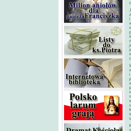
c
z
r
p
l
n
j
c
r
i
w
n
w
u
k
w
K
s