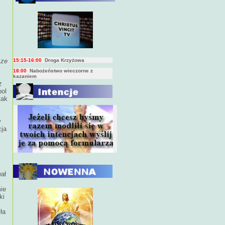
BIEŻĄCY PROGRAM TRANSMISJI
BEZPOŚREDNICH
(na żywo)
7:00
Msza święta
15:00
Koronka do Bożego Miłosierdzia
15:15-16:00
Droga Krzyżowa
18:00
Nabożeństwo wieczorne z
sze
kazaniem
10:00
Niedzielna Msza święta w miarę
z
możliwości ks. Piotra
pol
tak
w
cja
wał
ie
ki
ła