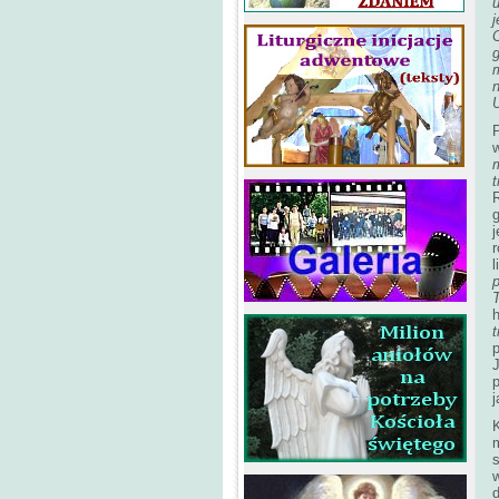
C
n
P
g
j
r
h
t
p
J
j
K
d