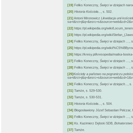
[19]
Feliks Koneczny,
Święci w dziejach naro
[20]
Historia Kościoła...
, s. 502.
[21]
Antoni Mironowicz
Likwidacja unii koście
sa=t&rct=j&q=&esrc=s&source=web&cd=2
[22]
https://pl.wikipedia.org/wiki/Locum_tene
[23]
https://pl.wikipedia.org/wiki/Stefan_(Jawo
[24]
Feliks Koneczny,
Święci w dziejach ....
, 
[25]
https://pl.wikipedia.org/wiki/%C5%BByro
[26]
https://kresy.pl/kresopedia/matka-boska
[27]
Feliks Koneczny,
Święci w dziejach ....
, 
[28]
Feliks Koneczny,
Święci w dziejach ...
, 
[29]
Kościoły a państwo na pograniczu polsko
sa=t&rct=j&q=&esrc=s&source=web&cd=1
[30]
Feliks Koneczny,
Święci w dziejach...
, s
[31]
Tamże, s. 529-530.
[32]
Tamże, s. 530-531.
[33]
Historia Kościoła...
, s. 504.
[34]
Błogosławiony Józef Sebastian Pelczar,
[35]
Feliks Koneczny,
Święci w dziejach ....
, 
[36]
Ks. Kazimierz Dębski SDB,
Bohaterstwo 
[37]
Tamże.