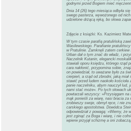
godnymi przed Bogiem mieć męczennikó
Dnia 14 (26) tego miesiąca odbyła si
swego pasterza, wywożonego od nich z 
udzielone drżącą ręką, bo słowa zaparł
Zdjęcie z książki: Ks. Kazimierz Matw
W tym czasie parafią pratulińską zaw
Wasilewskiego. Parafianie pratulińsc
w Pratulinie. Zamknęli zatem cerkiew i
Urban dał o tym znać do władz, i pr
Naczelnik Kutanin, elegancki moskalik
stawiali oporu księdzu, którego rząd
cara nakłonić, przypomina sobie, znaj
on powiedział, to uważane było za św
cierpień, a rząd od zbrodni, jaką mia
stawić przed ludem naokoło kościoła z
panie naczelniku, abym nauczył lud, j
nami stać może
«
. Po tych słowach u
powtarzali wszyscy:
»
Przysięgam na m
mąk ponieśli za wiarę, nasi bracia za
zrobiwszy swoje, obmył ręce, i nie z
carskiego apostolstwa. Dowódca Stein 
odpowiedział z powagą:
»
Wiemy, że we
jest zginąć za Boga i wiarę, i nie cofn
wpierw przyjął schizmę a oni zobaczą, 