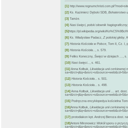
[1]
http://www.regnumchristi.com.pl/?mod=si
[2]
Ks. Kazimierz Dębski SDB,
Bohaterstwo u
[3]
Tamże.
[4]
Nasi święci, polski słownik hagiograficzny
[5]
https://pl.wikipedia.org/wiki/Ko%C5%
[6]
Ks. Władysław Padacz,
Z polskiej gleby
, 
[7]
Historia Kościoła w Polsce
, Tom II, Cz. I
[8]
Historia Kościoła...
, s. 579.
[9]
Feliks Koneczny,
Święci w dziejach ....
, s
[10]
Nasi święci...
, s. 461.
[11]
Anna Kołbuk,
Likwidacja unii cerkiewnej
sa=t&rct=j&q=&esrc=s&source=web&cd=5
[12]
Historia Kościoła
... s. 501.
[13]
Historia Kościoła
... s. 498.
[14]
Anna Kołbuk,
Likwidacja unii ....
art. dost.
sa=t&rct=j&q=&esrc=s&source=web&cd=5
[15]
Podręczna encyklopedya kościelna Tom I
[16]
Anna Kołbuk,
Likwidacja unii cerkiewnej
sa=t&rct=j&q=&esrc=s&source=web&cd=5
[17]
protodiakon kpt. Andrzej Bieroza dost. na 
[18]
Antoni Mironowicz
Wokół sporu o przyczyn
sa=t&rct=j&q=&esrc=s&source=web&cd=4