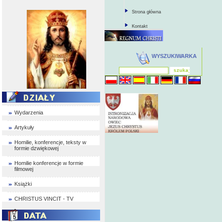
Strona główna
Kontakt
WYSZUKIWARKA
Wydarzenia
Artykuły
Homilie, konferencje, teksty w
formie dzwiękowej
Homilie konferencje w formie
filmowej
Książki
CHRISTUS VINCIT - TV