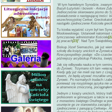
W tym haniebnym Synodzie, zwanym cza
Bazyli Łużyński i brzeski - Antoni Zu
Jednocześnie skierowano pismo do 
oświadczenie o następującej treści:
b
wszechrosyjskiej Cerkwi
. Greckokato
nastąpiło
zjednoczenie Kościoła greck
Tu trzeba wyjaśnić czym był ten Syno
Moskiewskiego
.
Ustanowił natomiast n
tymczasowy administrator Kościoła
[2
jej pracach
[23]
".
Nad Tym Świątobliwy
Biskup Józef Siemaszko, jak już wiemy
szkołę dla księży unickich w Żyrowic
Rzeczpospolitej
«
podaje:
»
Do czasów 
późniejszy arcybiskup Połocka, świę
Jak się odbywała nauka w tym semina
do Żyrowic. Trzymano ich tam
»
więce
Kiedy gdy już nie mieli się tam z cz
rewers, że będą używać mszałów umyśl
Żyrowic. Po rozmaitych trudach i zab
ponieważ się rosyjskiego języka nie 
w atramencie zmoczoną, pociągnąłem n
Jednym z księży unickich, którzy traf
profesorem w gimnazjum a także w sem
z monasteru świętego Onufrego w pow
usunięcie go ze stanowiska zarządcy 
zjednoczenie z panującą Cerkwią
«
. A