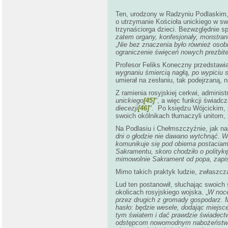
Ten, urodzony w Radzyniu Podlaskim,
o utrzymanie Kościoła unickiego w swo
trzynaściorga dzieci. Bezwzględnie sp
zatem organy, konfesjonały, monstran
„
Nie bez znaczenia było również oso
ograniczenie święceń nowych prezbit
Profesor Feliks Koneczny przedstawia
wygnaniu śmiercią nagłą, po wypiciu s
umierał na zesłaniu, tak podejrzaną, n
Z ramienia rosyjskiej cerkwi, adminis
unickiego
[45]
"
, a więc funkcji świadc
diecezji
[46]
".
Po księdzu Wójcickim, p
swoich okólnikach tłumaczyli unitom, 
Na Podlasiu i Chełmszczyźnie, jak na
dni o głodzie nie dawano wytchnąć. W
komunikuje się pod obiema postaciam
Sakramentu, skoro chodziło o politykę
mimowolnie Sakrament od popa, zapisy
Mimo takich praktyk ludzie, zwłaszcza
Lud ten postanowił, słuchając swoich
okolicach rosyjskiego wojska. „
W noce
przez drugich z gromady gospodarz. Mo
hasło: będzie wesele, dodając miejsce 
tym światem i dać prawdzie świadectw
odstępcom nowomodnym nabożeństwem, n