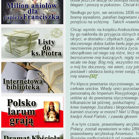
dodał jeszcze aluzję do biskupa odst
błagam i proszę w pokorze
«
. Chciał 
Niedługo po tym, we wrześniu 1836 rok
bramę wywalono, parafian bagnetami w
przejściu na schizmę. Takich
»
nawró
Chcąc wymóc na księdzu Andruszkiewic
by go nakłoniła do przyjęcia różnych
okryci, w dostatku i zbytkach żyją
«
. 
doczesnego dobra ludów berłu jego po
niezmiennie przetrwał do końca życi
obrządkowo od niego się różni, lecz n
bezrozumnie mię kuszących, nigdy się
wcale nie boję: Bóg mój, wszystko mo
o mój los doczesny, nie wiem, czy jut
postawił i obdarza łaską mnie swoją.
mię wiara
«
[32]
".
Po klęsce powstania styczniowego, wł
cerkwie unickie. Wtedy unici pozosta
personalną do Imperium Rosyjskiego 
unitów aż do powstania styczniowego 
kilkanaście lat później, posłuchajmy: „
krew świętego Jozafata i błogosławi
kamień rzucony w morze? Nie! U Boga 
kiedyś Anioł Pański, i zawoła głosem 
A w tym czasie, prawosławny arcybis
Polacy, zostali wywiezieni w roku 186
prawosławny arcybiskup Arseniusz. To
Rusinów nadbużańskich od zupełnego 