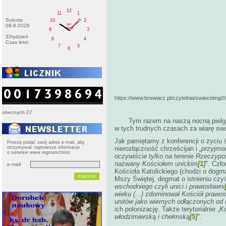
12
11
1
Sobota
10
2
AM
08-8-2026
sobota
9
3
32tydzień
8
4
Czas letni
7
5
6
https://www.brewiarz.pl/czytelnia/swieci/img/
obecnych:27
Tym razem na naszą nocną pielgr
w tych trudnych czasach za wiarę swo
Jak pamiętamy z konferencji o życiu
Proszę podać swój adres e-mail, aby
otrzymywać najnowsze informacje
nierozłączność chrześcijan i
„przyjmow
o serwisie www.regnumchristi
oczywiście tylko na terenie Rzeczypos
nazwany Kościołem unickim
[1]
".
Czło
e-mail
Kościoła Katolickiego (chodzi o dogma
Mszy Świętej, dogmat o istnieniu czyś
wschodniego czyli unici i prawosławni
wieku (...) zdominował Kościół prawo
unitów jako wiernych odłączonych od 
ich polonizację. Także terytorialnie „
Ko
włodzimierską i chełmską
[5]
".