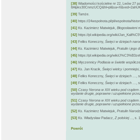
[38]
Wiadomości kościelne nr 22, Lwów 27 
8Alpks30CnmzUCQ&hl=pl&sa=X&ved=2ahU
[39]
Tamże.
[40]
https://24wspolnota.pl/pl/wspolnota/hi
[41]
Ks. Kazimierz Matwiejuk,
Błogosławieni 
[42]
https://pl.wikipedia.org/wiki/Jan_Kali%C
[43]
Feliks Koneczny,
Święci w dziejach naro
[44]
Ks. Kazimierz Matwiejuk,
Pratulin i jego
[45]
https://pl.wikipedia.org/wiki/J%C3%B3
[46]
Męczennicy Podlasia w świetle współcze
[47]
Ks. Jan Kracik,
Święci wielcy i pomniejsi
[48]
Feliks Koneczny,
Święci w dziejach ....
, 
[49]
Feliks Koneczny,
Święci w dziejach ....
, 
[50]
Czasy Nerona w XIX wieku pod rządem m
wydanie drugie, poprawne i uzupełnione przez
[51]
Czasy Nerona w XIX wieku pod rządem m
wydanie drugie, poprawne i uzupełnione przez
[52]
Ks. Kazimierz Matwiejuk,
Pratulin Narod
[53]
Ks. Władysław Padacz,
Z polskiej ...
, s. 
Powrót