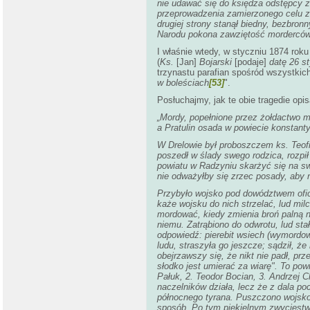
nie udawać się do księdza odstępcy z
przeprowadzenia zamierzonego celu za
drugiej strony stanął biedny, bezbronn
Narodu pokona zawziętość morderców, 
I właśnie wtedy, w styczniu 1874 roku
(
Ks.
[Jan]
Bojarski
[podaje]
datę 26 st
trzynastu parafian spośród wszystkic
w boleściach
[53]
".
Posłuchajmy, jak te obie tragedie op
„Mordy, popełnione przez żołdactwo mo
a Pratulin osada w powiecie konstant
W Drelowie był proboszczem ks. Teofi
poszedł w ślady swego rodzica, rozpił
powiatu w Radzyniu skarżyć się na swó
nie odważyłby się zrzec posady, aby 
Przybyło wojsko pod dowództwem ofice
każe wojsku do nich strzelać, lud mil
mordować, kiedy zmienia broń palną na
niemu. Zatrąbiono do odwrotu, lud sta
odpowiedź: pierebit wsiech (wymordow
ludu, straszyła go jeszcze; sądził, ż
obejrzawszy się, że nikt nie padł, p
słodko jest umierać za wiarę". To pow
Pałuk, 2. Teodor Bocian, 3. Andrzej C
naczelników działa, lecz że z dala po
północnego tyrana. Puszczono wojsko 
sposób. Po tym piekielnym zwycięstwie 