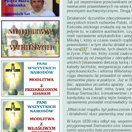
Jak już wspomniano przeciwnikami unit
nawracanie prawosławnych na wiarę kat
procesjami eucharystycznymi, Drogą K
Działalność dyzunitów zdecydowanie na
wszystkich trzech rozbiorów Polski, c
Kościoła unickiego znalazła się na te
jedynie tu, w zaborze austriackim, czy
mieli nastawienie antykatolickie i anty
Mikołaj I, który w czasie swoich rządó
prawosławia i w tym duchu działał w o
dla cara
[11]
"
. I właśnie, tych dwóch 
w życie. Plan ten, który został zaakc
odcinanie jej od związków z obrządki
unickich
[skasowano diecezję łucką i 
katedry łacińskie, reorganizacja zak
»
greckounickich
«
i reforma Wileńskie
ciągu dwunastu lat prowadził on wielo
elementów planu w praktyce. Już w 182
[
łac. apparatus po polsku aparaty , na
tuwalnia, bursa, biret, mitra, tyara, s
Biskup Siemaszko, konsekwentnie i z 
kandydata na zarządcę tejże świątyni,
uprawnienia posiadali możnowładcy św
„Właściciel majątku był jednocześnie 
i działalność dusz pasterską oraz zar
W lutym 1839 roku odbył się, wspomni
przygotowywał Siemaszko cios stanowc
tamto wszystko było przygotowaniem, a