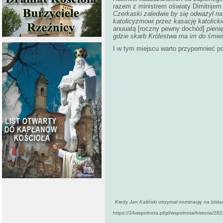
razem z ministrem oświaty Dimitrijem 
Czerkaski zaledwie by się odważył na 
katolicyzmowi przez kasację katolick
anuuatą
[roczny pewny dochód]
pieni
gdzie skarb Królestwa ma im do śmierc
I w tym miejscu warto przypomnieć po
Kiedy Jan Kaliński otrzymał nominację na bisku
https://24wspolnota.pl/pl/wspolnota/historia