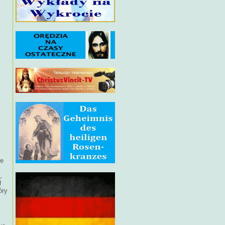
ie
,
ł
óry