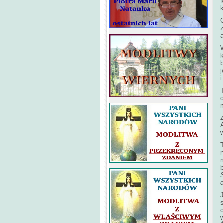
M
k
a
k
b
j
i
T
w
n
m
b
J
c