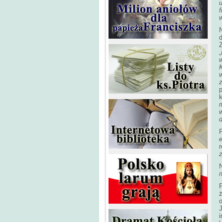
u
f
N
„
K
w
k
P
N
P
ż
o