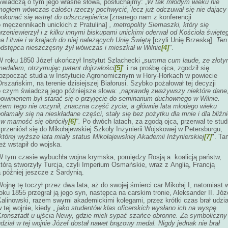
Świadczą o tym jego własne słowa, posłuchajmy: „
W tak młodym wieku nie
mogłem wówczas całości rzeczy pochwycić, lecz już odczuwał się nie dający
pokonać się wstręt do odszczepieńca
[znanego nam z konferencji
o męczennikach unickich z Pratulina]
,
metropolity Siemaszki, który się
rzeniewierzył i z kilku innymi biskupami unickimi oderwał od Kościoła święte
a Litwie i w krajach do niej należących Unię Świętą
[czyli Unię Brzeską].
Ten
odstępca nieszczęsny żył wówczas i mieszkał w Wilnie
[4]
"
.
W roku 1850 Józef ukończył Instytut Szlachecki „
summa cum laude, ze złot
medalem, otrzymując patent dojrzałości
[5]
" i na prośbę ojca, zgodził się
rozpocząć studia w Instytucie Agronomicznym w Hory-Horkach w powiecie
Orszańskim, na terenie
dzisiejszej Białorusi. Szybko pożałował tej decyzji
o czym świadczą jego późniejsze słowa: „
naprawdę zważywszy niektóre dane
powinienem był starać się o przyjęcie do seminarium duchownego w Wilnie.
żem tego nie uczynił, znaczna część życia, a głównie lata młodego wieku
ołamały się na nieskładane części, stały się bez pożytku dla mnie i dla bliźn
 w marność się obróciły
[6]
".
Po dwóch latach, za zgodą ojca, przerwał te stud
 przeniósł się do Mikołajewskiej Szkoły Inżynierii Wojskowej w Petersburgu,
której wyższe lata miały status Mikołajewskiej Akademii Inżynierskiej
[7]
". Ta
eż wstąpił do wojska.
W tym czasie wybuchła wojna krymska, pomiędzy Rosją a koalicją państw,
tórą stworzyły Turcja, czyli Imperium Osmańskie, wraz z Anglią, Francją
 później jeszcze z Sardynią.
ojnę tę toczył przez dwa lata, aż do swojej śmierci car Mikołaj I, natomiast 
oku 1855 przegrał ją jego syn, następca na carskim tronie, Aleksander II. Józ
Kalinowski, razem swymi akademickimi kolegami, przez krótki czas brał udzia
 tej wojnie, kiedy „
jako studentów klas oficerskich wysłano ich na wyspę
Kronsztadt u ujścia Newy, gdzie mieli sypać szańce obronne. Za symboliczny
dział w tej wojnie Józef dostał nawet brązowy medal. Nigdy jednak nie brał