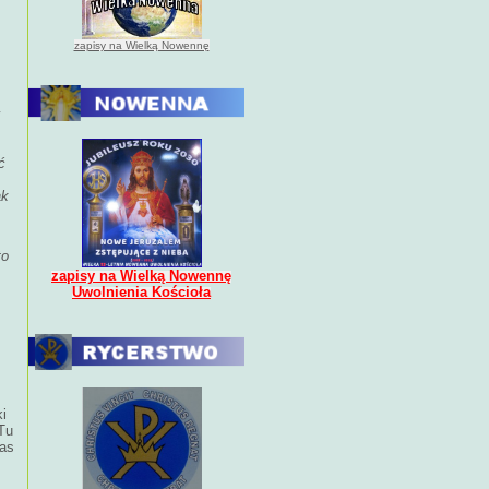
zapisy na Wielką Nowennę
y
ć
ak
m
to
zapisy na Wielką Nowennę
Uwolnienia Kościoła
ki
 Tu
zas