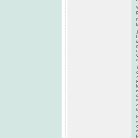
W
p
b
p
n
O
d
P
ł
k
K
w
c
p