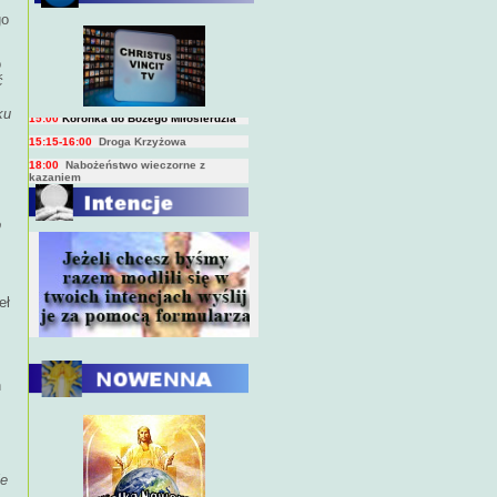
go
BIEŻĄCY PROGRAM TRANSMISJI
BEZPOŚREDNICH
(na żywo)
7:00
Msza święta
o
ć
15:00
Koronka do Bożego Miłosierdzia
15:15-16:00
Droga Krzyżowa
ku
18:00
Nabożeństwo wieczorne z
kazaniem
10:00
Niedzielna Msza święta w miarę
możliwości ks. Piotra
o
eł
h
ie