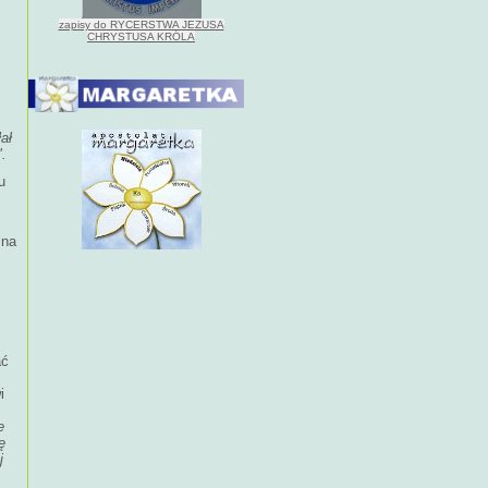
zapisy do RYCERSTWA JEZUSA
CHRYSTUSA KRÓLA
ał
".
u
 na
.
ać
i
e
ę
j