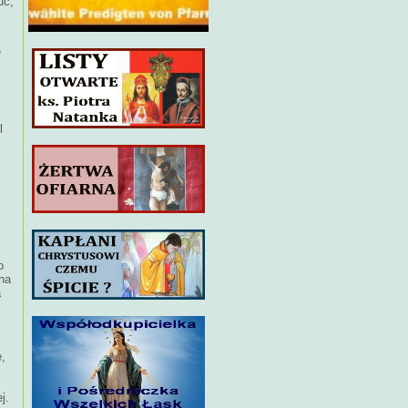
uc,
e
l
o
ana
a
e,
j.