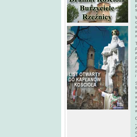
k
p
s
d
T
w
u
n
i
i
f
w
w
C
„
z
o