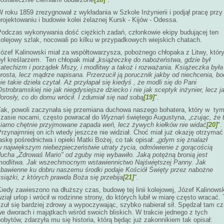
 roku 1859 zrezygnował z wykładania w Szkole Inżynierii i podjął pracę przy
rojektowaniu i budowie kolei żelaznej Kursk - Kijów - Odessa.
Podczas wykonywania dość ciężkich zadań, członkowie ekipy budującej ten
kolejowy szlak, nocowali po kilku w przypadkowych wiejskich chatach.
Józef Kalinowski miał za współtowarzysza, pobożnego chłopaka z Litwy, któr
ył kreślarzem. Ten chłopak miał „
książeczkę do nabożeństwa, gdzie był
katechizm i porządek Mszy, i modlitwy a takoż i rozważania. Książeczka była
rosta, lecz mądrze napisana. Przerzucił ją porucznik jakby od niechcenia, bo
ie takie dzieła czytał. Aż przyłapał się kiedyś , że modli się do Pani
strobramskiej nie jak niegdysiejsze dziecko i nie jak sceptyk inżynier, lecz j
orosły, co do domu wrócił. I zdumiał się nad sobą
[19]
".
Tak, powoli zaczynała się przemiana duchowa naszego bohatera, który w ty
czasie nocami, często powracał do
Wyznań
świętego Augustyna, „
czując, że 
ziarno chętnie przyjmowane zapada weń, lecz żywych kiełków nie widać
[20]
".
rzynajmniej on ich wtedy jeszcze nie widział. Choć miał już okazję otrzymać
askę pośrednictwa i opieki Matki Bożej, co tak opisał: „
gdym się znalazł
w największym niebezpieczeństwie utraty życia, odmówienie z
gorącością
ducha „Zdrowaś Mario" od zguby mię wybawiło. Jaką potężną bronią jest
modlitwa. Jak wszechmocnym wstawiennictwo Najświętszej Panny. Jak
zbawienne ku dobru naszemu środki podaje Kościół Święty przez nabożne
siążki, z których prawda Boża się przebija
[21]
".
iedy zawieszono na dłuższy czas, budowę tej linii kolejowej, Józef Kalinows
ziął urlop i wrócił w rodzinne strony, do których lubił w miarę często wracać.
zuł się bardziej zdrowy a wypoczywając, szybko nabierał sił. Spędzał tam c
we dworach i majątkach wśród swoich bliskich. W trakcie jednego z tych
obytów, zdarzyła mu się historia, którą będąc już zakonnikiem tak opisał: