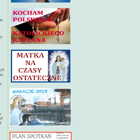
go
ym
,
ich
ia
m
w
ef
ł