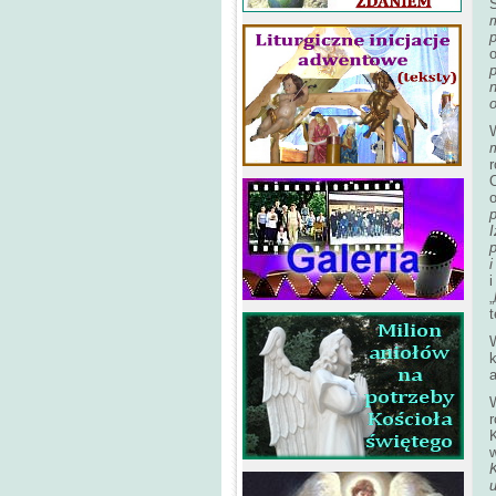
p
n
I
p
i
i
„
t
k
a
W
r
w
u