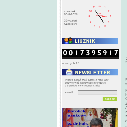
12
11
1
czwartek
10
2
AM
06-8-2026
czwartek
9
3
32tydzień
8
4
Czas letni
7
5
6
Z
z
obecnych:47
Proszę podać swój adres e-mail, aby
otrzymywać najnowsze informacje
o serwisie www.regnumchristi
N
e-mail
h
A
z
r