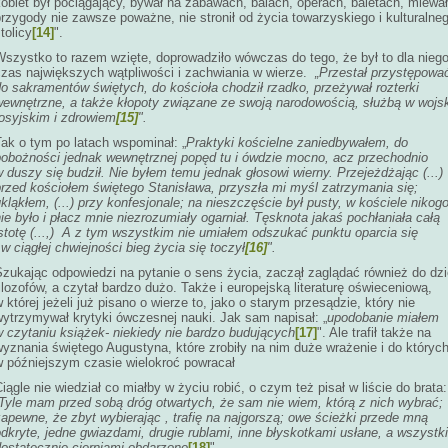
obiet był pociągający, bywał na zabawach, balach, operach, baletach, miewał
rzygody nie zawsze poważne, nie stronił od życia towarzyskiego i kulturalne
tolicy
[14]
".
Wszystko to razem wzięte, doprowadziło wówczas do tego, że był to dla nieg
czas największych wątpliwości i zachwiania w wierze.
„Przestał przystępowa
o sakramentów świętych, do kościoła chodził rzadko, przeżywał rozterki
wewnętrzne, a także kłopoty związane ze swoją narodowością, służbą w wojs
rosyjskim i zdrowiem
[15]
".
ak o tym po latach wspominał: „
Praktyki kościelne zaniedbywałem, do
pobożności jednak wewnętrznej popęd tu i ówdzie mocno, acz przechodnio
 duszy się budził. Nie byłem temu jednak głosowi wierny. Przejeżdżając (...)
przed kościołem świętego Stanisława, przyszła mi myśl zatrzymania się;
kląkłem, (...) przy konfesjonale; na nieszczęście był pusty, w kościele nikog
ie było i płacz mnie niezrozumiały ogarniał. Tęsknota jakaś pochłaniała całą
stotę (...,) A z tym wszystkim nie umiałem odszukać punktu oparcia się
 w ciągłej chwiejności bieg życia się toczył
[16]
".
Szukając odpowiedzi na pytanie o sens życia, zaczął zaglądać również do dzi
ilozofów, a czytał bardzo dużo. Także i europejską literaturę oświeceniową,
 której jeżeli już pisano o wierze to, jako o starym przesądzie, który nie
wytrzymywał krytyki ówczesnej nauki. Jak sam napisał: „
upodobanie miałem
w czytaniu książek- niekiedy nie bardzo budujących
[17]
". Ale trafił także na
yznania świętego Augustyna, które zrobiły na nim duże wrażenie i do któryc
w późniejszym czasie wielokroć powracał
iągle nie wiedział co miałby w życiu robić, o czym też pisał w liście do brata:
Tyle mam przed sobą dróg otwartych, że sam nie wiem, którą z nich wybrać;
apewne, że zbyt wybierając , trafię na najgorszą; owe ścieżki przede mną
dkryte, jedne gwiazdami, drugie rublami, inne błyskotkami usłane, a wszystk
dostatecznie cierniami obdarzone
[18]
".