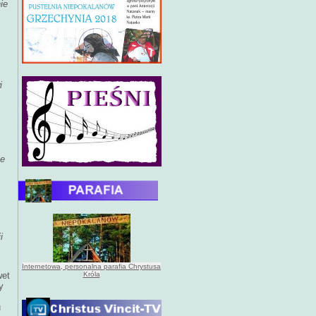
ie
i
ce
i
Internetowa, personalna parafia Chrystusa
Króla
wet
y
u