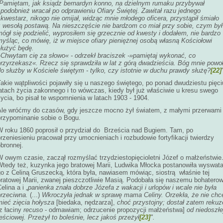
Pamiętam, jak ksiądz bernardyn konno, na dzielnym rumaku przybywał
 podobnież wracał po odprawieniu Ofiary Świętej. Zawitał razu jednego
 kwestarz, nikogo nie omijał, widząc mnie młodego oficera, przystąpił śmiało
z wesołą postawą. Na nieszczęście nie bardzom co miał przy sobie, czym był
ógł się podzielić, wyprosiłem się grzecznie od kwesty i dodałem, nie bardzo
yśląc, co mówię, iż w miejsce ofiary pieniężnej osobą własną Kościołowi
służyć będę.
»Chwytam cię za słowo« - odrzekł braciszek -»pamiętaj wykonać, co
przyrzekasz«. Rzecz się sprawdziła w lat z górą dwadzieścia. Bóg mnie powoł
o służby w Kościele świętym - tylko, czy istotnie w duchu prawdy służę?
[22]
akie wątpliwości pojawiły się u naszego świętego, po ponad dwudziestu pięci
atach życia zakonnego i to wówczas, kiedy był już właściwie u kresu swego
ycia, bo pisał te wspomnienia w latach 1903 - 1904.
Ale wróćmy do czasów, gdy jeszcze mocno żył światem, z małymi przerwami
przypominanie sobie o Bogu.
W roku 1860 poprosił o przydział do Brześcia nad Bugiem. Tam, po
rzeniesieniu pracował przy umocnieniach i rozbudowie fortyfikacji twierdzy
bronnej.
W owym czasie, zaczął rozmyślać trzydziestopięcioletni Józef o małżeństwie
Wtedy też, kuzynka jego bratowej Marii, Ludwika Młocka postanowiła wyswat
go z Celiną Gruszecką, która była, nawiasem mówiąc, siostrą właśnie tej
bratowej Marii, zwanej pieszczotliwie Masią. Podobała się naszemu bohaterow
elina a i „
panienka znała dobrze Józefa z wakacji i urlopów i wcale nie była
przeciwna.
(...)
Wkroczyła jednak w sprawę mama Celiny. Orzekła, że nie chc
mieć zięcia hołysza
[biedaka, nędzarza],
choć przystojny; dostał zatem rekuz
z łaciny
recuso
- odmawiam; odrzucenie propozycji małżeństwa]
od niedoszłe
eściowej. Przeżył to boleśnie, lecz jakoś przeżył
[23]
".