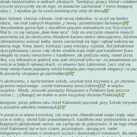
działu bezpośrednio w walkach zbrojnych. Tamtejszy gorący klimat i osłabien
izyczne przyczyniły się do tego, że poważnie zachorował. I mimo trwającej
wojny (...) wysłano go na sześciomiesięczny urlop do domu
[8]
".
asz bohater, chociaż zdrowie, miał raczej słabiutkie, to uczył się bardzo
dobrze, nie miał żadnych kłopotów „
z teorią i przedmiotami fachowymi
[9]
".
Zdecydowanie gorzej było z wszelkimi pracami manualnymi czy fizycznymi.
Miał to, co się nazywa
„
dwie lewe ręce
".
Gdy na uroczyste otwarcie nowych
warsztatów już po ukończeniu Akademii kazano wielce obiecującemu Józefow
alinowskiemu ociosać belkę, tenże zamachnął się tęgo i rąbnął siekierą we
łasną nogę. Krew, alarm, konfuzja i parę miesięcy szpitala. Był jednakowoż
zdyscyplinowany i przez cały okres studiów karę stójki pod karabinem
[kara
polegała na staniu nieruchomo z karabinem, jak podczas warty, nawet przez
ilka, czy kilkanaście godzin]
oraz paki otrzymał tylko raz: za paradowanie po
mieście w białych rękawiczkach, co elewom było zabronione. Lecz stał się
wtedy niesłychanie popularny wśród kolegów jako męczennik elegancji i w pa
dla pociechy skrapiano go pachnidłami
[10]
".
o ukończeniu, z wyróżnieniem szkoły, uzyskał tytuł inżyniera a „
po złożeniu
egzaminu wojskowego - został mianowany porucznikiem
[11]
" w wojsku
rosyjskim. Wtedy „
stosunki pomiędzy
Rosjanami a Polakami były jeszcze
znośne
(...) [dlatego]
nie brakło w armii rosyjskiej oficerów Polaków
[12]
"
.
astępnie, przez półtora roku Józef Kalinowski pozostał „
przy Szkole Inżynieri
na posadzie adiunkta matematyki
[13]
"
.
o porażce w wojnie krymskiej, car znacznie zliberalizował swoje rządy, więc
ycie w stolicy, wśród ludzi prawosławnych, katolików oraz protestantów a na
bojętnych jakiejkolwiek wierze, nie zachęcało do pobożności. A do tego młod
Józef Kalinowski był w tym czasie „przystojnym, ujmującym, nader
inteligentnym oficerem o smutnych oczach i doskonałych manierach, dla wiel