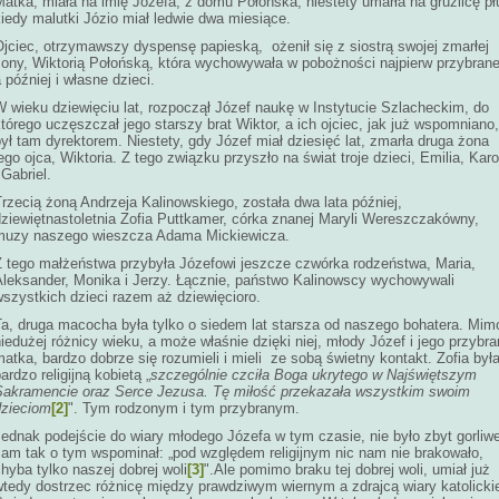
atka, miała na imię Józefa, z domu Połońska, niestety umarła na gruźlicę pł
iedy malutki Józio miał ledwie dwa miesiące.
Ojciec, otrzymawszy dyspensę papieską, ożenił się z siostrą swojej zmarłej
żony, Wiktorią Połońską, która wychowywała w pobożności najpierw przybran
 później i własne dzieci.
W wieku dziewięciu lat, rozpoczął Józef naukę w Instytucie Szlacheckim, do
tórego uczęszczał jego starszy brat Wiktor, a ich ojciec, jak już wspomniano,
ył tam dyrektorem. Niestety, gdy Józef miał dziesięć lat, zmarła druga żona
ego ojca, Wiktoria. Z tego związku przyszło na świat troje dzieci, Emilia, Karo
 Gabriel.
rzecią żoną Andrzeja Kalinowskiego, została dwa lata później,
dziewiętnastoletnia Zofia Puttkamer, córka znanej Maryli Wereszczakówny,
muzy naszego wieszcza Adama Mickiewicza.
Z tego małżeństwa przybyła Józefowi jeszcze czwórka rodzeństwa, Maria,
Aleksander, Monika i Jerzy. Łącznie, państwo Kalinowscy wychowywali
szystkich dzieci razem aż dziewięcioro.
Ta, druga macocha była tylko o siedem lat starsza od naszego bohatera. Mim
iedużej różnicy wieku, a może właśnie dzięki niej, młody Józef i jego przybr
atka, bardzo dobrze się rozumieli i mieli ze sobą świetny kontakt. Zofia był
ardzo religijną kobietą „
szczególnie czciła Boga ukrytego w Najświętszym
Sakramencie oraz Serce Jezusa. Tę miłość przekazała wszystkim swoim
dzieciom
[2]
". Tym rodzonym i tym przybranym.
ednak podejście do wiary młodego Józefa w tym czasie, nie było zbyt gorliw
sam tak o tym wspominał: „pod względem religijnym nic nam nie brakowało,
hyba tylko naszej dobrej woli
[3]
".Ale pomimo braku tej dobrej woli, umiał już
wtedy dostrzec różnicę między prawdziwym wiernym a zdrajcą wiary katolickie