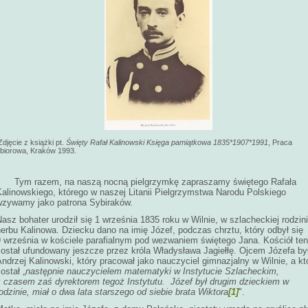
djęcie z książki pt.
Święty Rafał Kalinowski Księga pamiątkowa 1835*1907*1991
, Praca
biorowa, Kraków 1993.
Tym razem, na naszą nocną pielgrzymkę zapraszamy świętego Rafała
Kalinowskiego, którego w naszej Litanii Pielgrzymstwa Narodu Polskiego
wzywamy jako patrona Sybiraków.
asz bohater urodził się 1 września 1835 roku w Wilnie, w szlacheckiej rodzin
erbu Kalinowa. Dziecku dano na imię Józef, podczas chrztu, który odbył się
9 września w kościele parafialnym pod wezwaniem świętego Jana. Kościół ten
został ufundowany jeszcze przez króla Władysława Jagiełłę. Ojcem Józefa by
ndrzej Kalinowski, który pracował jako nauczyciel gimnazjalny w Wilnie, a kt
ostał „
następnie nauczycielem matematyki w Instytucie Szlacheckim,
z czasem zaś dyrektorem tegoż Instytutu. Józef był drugim dzieckiem w
odzinie, miał o dwa lata starszego od siebie brata Wiktora
[1]
".