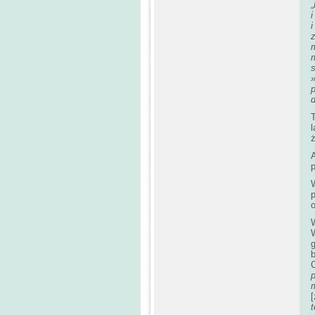
„
i
i
m
m
d
T
l
ż
p
o
C
[
t