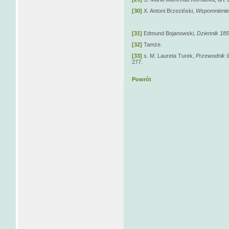
[30]
X. Antoni Brzeziński,
Wspomnienie 
[31]
Edmund Bojanowski,
Dziennik 18
[32]
Tamże.
[33]
s. M. Laureta Turek,
Przewodnik ś
277.
Powrót