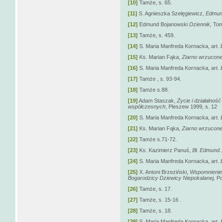
[10]
Tamże, s. 65.
[11]
S. Agnieszka Szelęgiewicz,
Edmund
[12]
Edmund Bojanowski
Dziennik,
Tom 
[13]
Tamże, s. 459.
[14]
S. Maria Manfreda Kornacka, art.
[15]
Ks. Marian Fąka,
Ziarno wrzucon
[16]
S. Maria Manfreda Kornacka, art.
[17]
Tamże , s. 93-94.
[18]
Tamże s.88.
[19]
Adam Staszak,
Życie i działalno
współczesnych
, Pleszew 1999, s. 12
[20]
S. Maria Manfreda Kornacka, art.
[21]
Ks. Marian Fąka,
Ziarno wrzucon
[22]
Tamże s.71-72.
[23]
Ks. Kazimierz Panuś,
Bł. Edmund..
[24]
S. Maria Manfreda Kornacka, art.
[25]
X. Antoni Brzeziński,
Wspomnienie 
Bogarodzicy Dziewicy Niepokalanej,
Po
[26]
Tamże, s. 17.
[27]
Tamże, s. 15-16 .
[28]
Tamże, s. 18.
[29]
S. Maria Manfreda Kornacka, art.