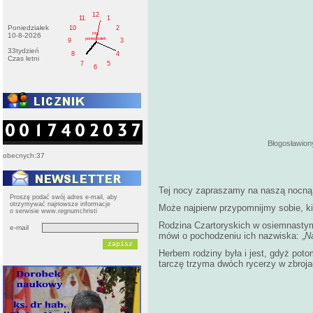
12
11
1
Poniedziałek
10
2
PM
10-8-2026
poniedziałek
9
3
33tydzień
8
4
Czas letni
7
5
6
Błogosławiony August C
obecnych:37
Tej nocy zapraszamy na naszą nocną 
Proszę podać swój adres e-mail, aby
otrzymywać najnowsze informacje
Może najpierw przypomnijmy sobie, ki
o serwisie www.regnumchristi
Rodzina Czartoryskich w osiemnastym i
e-mail
mówi o pochodzeniu ich nazwiska: „
Na
Herbem rodziny była i jest, gdyż pot
tarczę trzyma dwóch rycerzy w zbroj