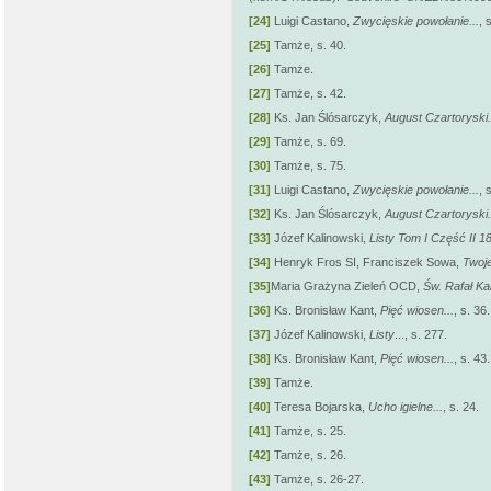
[24]
Luigi Castano,
Zwycięskie powołanie...
, 
[25]
Tamże, s. 40.
[26]
Tamże.
[27]
Tamże, s. 42.
[28]
Ks. Jan Ślósarczyk,
August Czartoryski.
[29]
Tamże, s. 69.
[30]
Tamże, s. 75.
[31]
Luigi Castano,
Zwycięskie powołanie...
, 
[32]
Ks. Jan Ślósarczyk,
August Czartoryski.
[33]
Józef Kalinowski,
Listy Tom I Część II 1
[34]
Henryk Fros SI, Franciszek Sowa,
Twoj
[35]
Maria Grażyna Zieleń OCD,
Św. Rafał Ka
[36]
Ks. Bronisław Kant,
Pięć wiosen...
, s. 36.
[37]
Józef Kalinowski,
Listy
..., s. 277.
[38]
Ks. Bronisław Kant,
Pięć wiosen...
, s. 43.
[39]
Tamże.
[40]
Teresa Bojarska,
Ucho igielne...
, s. 24.
[41]
Tamże, s. 25.
[42]
Tamże, s. 26.
[43]
Tamże, s. 26-27.