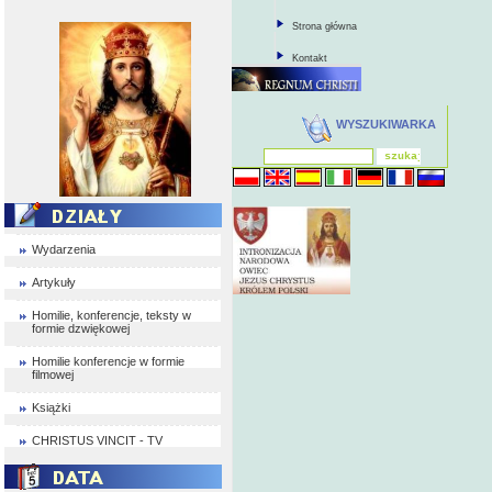
Strona główna
Kontakt
WYSZUKIWARKA
Wydarzenia
Artykuły
Homilie, konferencje, teksty w
formie dzwiękowej
Homilie konferencje w formie
filmowej
Książki
CHRISTUS VINCIT - TV