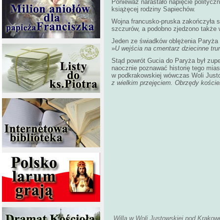
Ponieważ narastało napięcie politycz
książęcej rodziny Sapiechów.
Wojna francusko-pruska zakończyła si
szczurów, a podobno zjedzono także 
Jeden ze świadków oblężenia Paryża p
»
U wejścia na cmentarz dziecinne tru
Stąd powrót Gucia do Paryża był zupeł
naocznie poznawać historię tego miast
w podkrakowskiej wówczas Woli Justo
z wielkim przejęciem. Obrzędy koście
Willa w Woli Justowskiej pod Krako