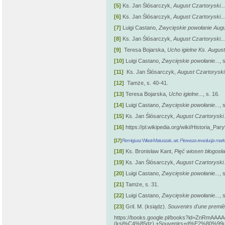
[5]
Ks. Jan Ślósarczyk,
August Czartoryski...
[6]
Ks. Jan Ślósarczyk,
August Czartoryski...
[7]
Luigi Castano,
Zwycięskie powołanie Augus
[8]
Ks. Jan Ślósarczyk,
August Czartoryski...
[9]
Teresa Bojarska,
Ucho igielne Ks. August
[10]
Luigi Castano,
Zwycięskie powołanie...
, 
[11]
Ks. Jan Ślósarczyk,
August Czartoryski.
[12]
Tamże, s. 40-41.
[13]
Teresa Bojarska,
Ucho igielne...
, s. 16.
[14]
Luigi Castano,
Zwycięskie powołanie...
, 
[15]
Ks. Jan Ślósarczyk,
August Czartoryski.
[16]
https://pl.wikipedia.org/wiki/Historia_
[17]
Remigiusz Włast-Matuszak, art.
Pierwsza rewolucja mark
[18]
Ks. Bronisław Kant,
Pięć wiosen błogosł
[19]
Ks. Jan Ślósarczyk,
August Czartoryski.
[20]
Luigi Castano,
Zwycięskie powołanie...
, 
[21]
Tamże, s. 31.
[22]
Luigi Castano,
Zwycięskie powołanie...
, 
[23]
Gril. M. (ksiądz).
Souvenirs d'une premiè
https://books.google.pl/books?id=ZnRmAA
(ksi%C4%85dz).+Souvenirs+d%E2%80%99u