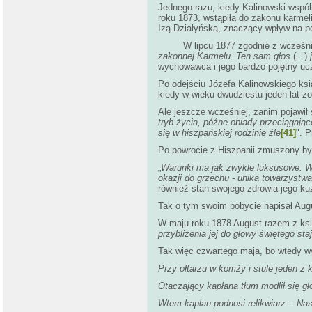
Jednego razu, kiedy Kalinowski wspól
roku 1873, wstąpiła do zakonu karmel
Izą Działyńską, znaczący wpływ na po
W lipcu 1877 zgodnie z wcześniejszą 
zakonnej Karmelu. Ten sam głos
(...)
wychowawca i jego bardzo pojętny ucz
Po odejściu Józefa Kalinowskiego ksi
kiedy w wieku dwudziestu jeden lat z
Ale jeszcze wcześniej, zanim pojawił
tryb życia, późne obiady przeciągając
się w hiszpańskiej rodzinie źle
[41]
". 
Po powrocie z Hiszpanii zmuszony by
„
Warunki ma jak zwykle luksusowe. W w
okazji do grzechu - unika towarzystwa
również stan swojego zdrowia jego ku
Tak o tym swoim pobycie napisał Aug
W maju roku 1878 August razem z księ
przybliżenia jej do głowy
świętego sta
Tak więc czwartego maja, bo wtedy wy
Przy ołtarzu w komży i stule jeden z
Otaczający kapłana tłum modlił się g
Wtem kapłan podnosi relikwiarz... Nast