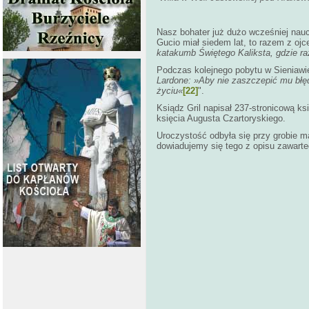
Nasz bohater już dużo wcześniej nauc
Gucio miał siedem lat, to razem z ojc
katakumb Świętego Kaliksta, gdzie raz
Podczas kolejnego pobytu w Sieniawie
Lardone: »Aby nie zaszczepić mu błęd
życiu«
[22]
".
Ksiądz Gril napisał 237-stronicową ksi
księcia Augusta Czartoryskiego.
Uroczystość odbyła się przy grobie ma
dowiadujemy się tego z opisu zawarteg