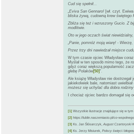
Cud się spełnił...
„Eviva San Gennaro!
[wł. czyt. Ewiw
bliska żywą, cudowną krew świętego 
Zbliża się też i wzruszony Gucio. Z b
modlitwie.
Oto w jego oczach świat niewidzialny,
„Panie, pomnóż moją wiarę!
-
Wierzę, 
Przez trzy dni nawiedzał miejsce cud
W tym czasie ojciec Władysław coraz 
Myślał w ten sposób mimo tego, że rod
gdyż coraz większą popularność zacz
glebę Polaków
[50]
".
Ale książę Władysław nie dostrzegał j
jakiekolwiek bale, natomiast uwielbia
możesz się uchylać dla dobra rodziny
I chociaż ojciec bardzo domagał się o
[1]
Wszystkie ilustracje znajdujące się w ty
[2]
https://lublin.naszemiasto.pl/co-wspolne
[3]
Ks. Jan Ślósarczyk,
August Czartoryski K
[4]
Ks. Jerzy Misiurek,
Polscy święci i błogo