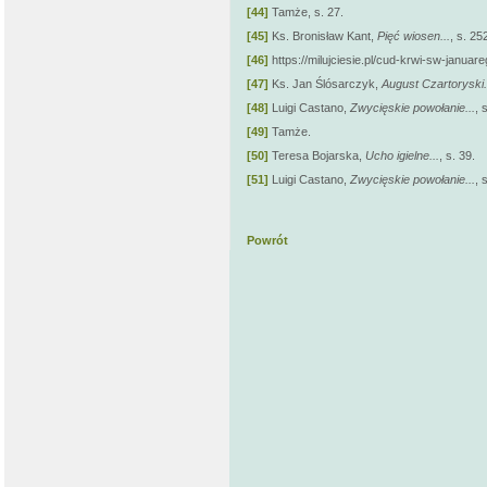
[44]
Tamże, s. 27.
[45]
Ks. Bronisław Kant,
Pięć wiosen...
, s. 25
[46]
https://milujciesie.pl/cud-krwi-sw-januare
[47]
Ks. Jan Ślósarczyk,
August Czartoryski.
[48]
Luigi Castano,
Zwycięskie powołanie...
, 
[49]
Tamże.
[50]
Teresa Bojarska,
Ucho igielne...
, s. 39.
[51]
Luigi Castano,
Zwycięskie powołanie...
, 
Powrót