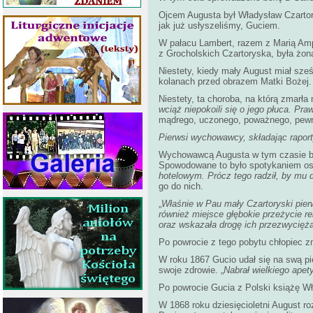
Ojcem Augusta był Władysław Czartor
jak już usłyszeliśmy, Guciem.
W pałacu Lambert, razem z Marią Ampa
z Grocholskich Czartoryska, była żon
Niestety, kiedy mały August miał sześ
kolanach przed obrazem Matki Bożej.
Niestety, ta choroba, na którą zmarła
wciąż niepokoili się o jego płuca. Pr
mądrego, uczonego, poważnego, pew
Pierwsi wychowawcy, składając raport
Wychowawcą Augusta w tym czasie był 
Spowodowane to było spotykaniem os
hotelowym. Prócz tego radził, by mu
go do nich.
„
Właśnie w Pau mały Czartoryski pier
również miejsce głębokie przeżycie reli
oraz wskazała drogę ich przezwycięża
Po powrocie z tego pobytu chłopiec zm
W roku 1867 Gucio udał się na swą pi
swoje zdrowie. „
Nabrał wielkiego apety
Po powrocie Gucia z Polski książę Wła
W 1868 roku dziesięcioletni August r