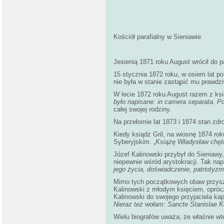
Kościół parafialny w Sieniawie
Jesienią 1871 roku August wrócił do 
15 stycznia 1872 roku, w osiem lat p
nie była w stanie zastąpić mu prawdzi
W lecie 1872 roku August razem z księ
było napisane: in camera separata. Po
całej swojej rodziny.
Na przełomie lat 1873 i 1874 stan zd
Kiedy ksiądz Gril, na wiosnę 1874 rok
Syberyjskim. „
Książę Władysław chętn
Józef Kalinowski przybył do Sieniawy,
niepewnie wśród arystokracji. Tak na
jego życia, doświadczenie, patriotyz
Mimo tych początkowych obaw przyszły
Kalinowski z młodym księciem, oprócz
Kalinowski do swojego przyjaciela k
Nieraz też wołam: Sancte Stanislae K
Wielu biografów uważa, że właśnie wt