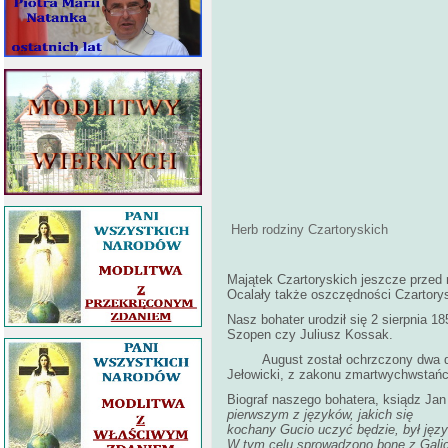
Herb rodziny Czartoryskich
Majątek Czartoryskich jeszcze przed r
Ocalały także oszczędności Czartory
Nasz bohater urodził się 2 sierpnia 
Szopen czy Juliusz Kossak.
August został ochrzczony dwa dni 
Jełowicki, z zakonu zmartwychwstań
Biograf naszego bohatera, ksiądz Jan
pierwszym z języków, jakich się
kochany Gucio uczyć będzie, był język
W tym celu sprowadzono bonę z Gali