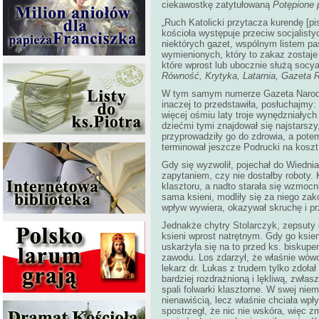
ciekawostkę zatytułowaną
Potępione 
„Ruch Katolicki przytacza kurendę [p
kościoła występuje przeciw socjalist
niektórych gazet, wspólnym listem pa
wymienionych, który to zakaz zostaje
które wprost lub ubocznie służą socya
Równość, Krytyka, Latarnia, Gazeta R
W tym samym numerze Gazeta Narodowa
inaczej to przedstawiła, posłuchajmy:
więcej ośmiu laty troje wynędzniałych
dziećmi tymi znajdował się najstarsz
przyprowadziły go do zdrowia, a potem
terminował jeszcze Podrucki na koszt
Gdy się wyzwolił, pojechał do Wiednia
zapytaniem, czy nie dostałby roboty. 
klasztoru, a nadto starała się wzmocn
sama ksieni, modliły się za niego zak
wpływ wywiera, okazywał skruchę i p
Jednakże chytry Stolarczyk, zepsuty 
ksieni wprost natrętnym. Gdy go ksien
uskarżyła się na to przed ks. biskup
zawodu. Los zdarzył, że właśnie wówcza
lekarz dr. Lukas z trudem tylko zdoł
bardziej rozdrażnioną i lękliwą, zwłas
spali folwarki klasztorne. W swej nie
nienawiścią, lecz właśnie chciała wpł
spostrzegł, że nic nie wskóra, więc zm