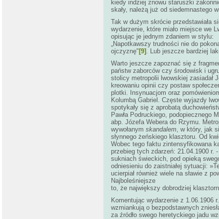
kiedy indziej znowu staruszki zakon
skały, należą już od siedemnastego 
Tak w dużym skrócie przedstawiała si
wydarzenie, które miało miejsce we L
opisując je jednym zdaniem w stylu:
„Napotkawszy trudności nie do pokonan
ojczyznę"
[9]
.
Lub jeszcze bardziej la
Warto jeszcze zapoznać się z fragme
państw zaborców czy środowisk i ugru
stolicy metropolii lwowskiej zasiada
kreowaniu opinii czy postaw społecze
plotki. Insynuacjom oraz pomówienio
Kolumbą Gabriel. Częste wyjazdy lw
spotykały się z aprobatą duchowieńs
Pawła Podruckiego, podopiecznego Mat
abp. Józefa Webera do Rzymu. Metropo
wywołanym
skandalem
, w który, jak
słynnego żeńskiego klasztoru. Od kwi
Wobec tego faktu zintensyfikowana ka
przebieg tych zdarzeń: 21.04.1900 r.
sukniach świeckich, pod opieką swego
odniesieniu do zaistniałej sytuacji: 
ucierpiał również wiele na sławie z 
Najboleśniejsze
to, że największy dobrodziej klasztor
Komentując wydarzenie z 1.06.1906 r
wzmiankują o bezpodstawnych zniesław
za źródło swego heretyckiego jadu wz