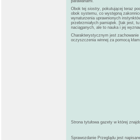
parawanami.
Obok tej
siostry
, pokutującej teraz p
obok systemu, co występną zakonnicę 
wynaturzenia uprawnionych instynktów
przebrzmiałych pamiątek. [tak jest, t
naciąganych, ale to nauka i jej wyzna
Charakterystycznym jest zachowanie
oczyszczenia winnej za pomocą kłam
Strona tytułowa gazety w której znajdo
Sprawozdanie Przeglądu jest napisan