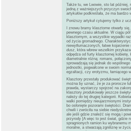
Także tu, we Lwowie, sto lat później,
jedną z ważniejszych przyczyn swoich
artykułów podkreślała, że ma bardzo 
Poniższy artykuł cytujemy tylko z ucz
I znowu bramy klasztorne otwarły się,
pewnego czasu aktualne. W ciągu pól 
klasztornym, a wszystkie wypadki ra
od życia gromadnego. Charakterystyc
niewytłumaczonych, łatwe kojarzenie s
dusz
, która wbrew wszelkim przykazan
odpędza od furty klasztornej kobietę,
diametralnie różną: romans, połączony
sprowadzają się jednak do wspólnego
jednostki, pogwałcone w swoim norma
egzaltacji, czy erotyzmu, łamiącego ws
Klasztory przestały produkować święt
można by uznać, że je za prorocze lub
prawda, wystarczy spojrzeć na zakony
klasztory
produkowały
jeszcze święty
należy do tej drugiej kategorii. Kobi
walki pomiędzy nieujarzmionymi insty
bo osłonięte pozorami świętości. Dram
chwili i zwróciła na siebie niedyskret
ale jeśli gdzie znaleźć się mogą i po
przyrody [A więc to jest świat, gdzie
spragnionych ramion ku wybranemu męż
moralne, a stwarzają zgniliznę w życi