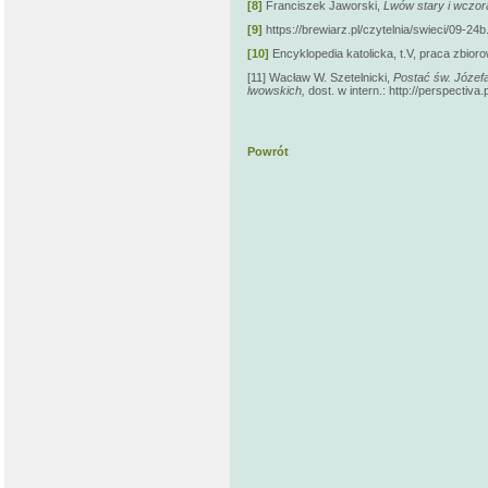
[8]
Franciszek Jaworski,
Lwów stary i wczor
[9]
https://brewiarz.pl/czytelnia/swieci/09-24
[10]
Encyklopedia katolicka, t.V, praca zbioro
[11] Wacław W. Szetelnicki,
Postać św. Józefa 
lwowskich,
dost. w intern.: http://perspectiva.
Powrót