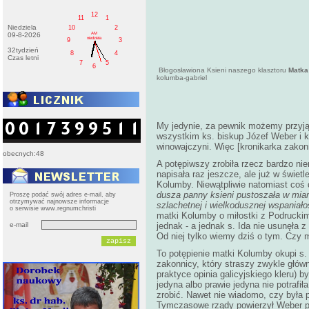
12
11
1
Niedziela
10
2
AM
09-8-2026
niedziela
9
3
32tydzień
8
4
Czas letni
7
5
6
Błogosławiona Ksieni naszego klasztoru
Matka
kolumba-gabriel
My jedynie, za pewnik możemy przyjąć
wszystkim ks. biskup Józef Weber i k
winowajczyni. Więc [kronikarka zakonn
obecnych:48
A potępiwszy zrobiła rzecz bardzo nie
napisała raz jeszcze, ale już w świe
Kolumby. Niewątpliwie natomiast coś 
dusza panny ksieni pustoszała w miar
Proszę podać swój adres e-mail, aby
otrzymywać najnowsze informacje
szlachetnej i wielkodusznej wspaniałoś
o serwisie www.regnumchristi
matki Kolumby o miłostki z Podruckim
e-mail
jednak - a jednak s. Ida nie usunęła z
Od niej tylko wiemy dziś o tym. Czy 
To potępienie matki Kolumby okupi s.
zakonnicy, który straszy zwykle główn
praktyce opinia galicyjskiego kleru) b
jedyna albo prawie jedyna nie potraf
zrobić. Nawet nie wiadomo, czy była p
Tymczasowe rządy powierzył Weber p