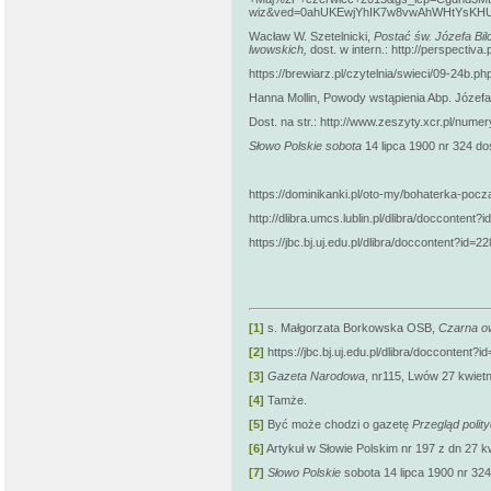
wiz&ved=0ahUKEwjYhIK7w8vwAhWHtYsK
Wacław W. Szetelnicki,
Postać św. Józefa Bilc
lwowskich,
dost. w intern.: http://perspectiva.
https://brewiarz.pl/czytelnia/swieci/09-24b.ph
Hanna Mollin, Powody wstąpienia Abp. Józefa 
Dost. na str.: http://www.zeszyty.xcr.pl/nume
Słowo Polskie sobota
14 lipca 1900 nr
324 dos
https://dominikanki.pl/oto-my/bohaterka-poc
http://dlibra.umcs.lublin.pl/dlibra/doccontent?
https://jbc.bj.uj.edu.pl/dlibra/doccontent?id=2
[1]
s. Małgorzata Borkowska OSB,
Czarna ow
[2]
https://jbc.bj.uj.edu.pl/dlibra/doccontent?
[3]
Gazeta Narodowa
, nr115, Lwów 27 kwietni
[4]
Tamże.
[5]
Być może chodzi o gazetę
Przegląd polit
[6]
Artykuł w Słowie Polskim nr 197 z dn 27 kwi
[7]
Słowo Polskie
sobota 14 lipca 1900 nr
324