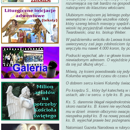
rozumiejąca się tak bardzo na gospod
należącemi do klasztoru włościami.
Ulubionym miejscem jej letniego poby
wewnętrzne i w ogóle wszelkie robot
który szereg letnich miesięcy spędził
wioski tej przyjeżdżali również w od
Twardowski, oraz ks. biskup Weber.
W październiku wróciła do Lwowa ksien
uwierzywszy zaś jego zdolnościom śpi
wręczyła mu nawet 4.000 koron, by poj
Podrucki wyjechał, ale i w głowie ksi
niewiadomym adresem. O wyjeździe je
da się już dłużej ukryć...
Mówią, żę ksieni powodowała się jedy
Kolumba wspiera od czasu do czasu P
O dobrem sercu ksieni Kolumby świad
Po księdzu S., który był katechetą w 
ustach, ale i w sercu. o tyle ks. B. p
Ks. S. daremnie błagał niejednokrotni
skoro nastał ks. B.
ksieni nie wychodz
mu w dzień imienin olbrzymio owacje
niespełna pobył ks. B na nowej posad
ks. B. wyjechał prawie bez pożegnani
Natomiast Gazeta Narodowa w rubryce 