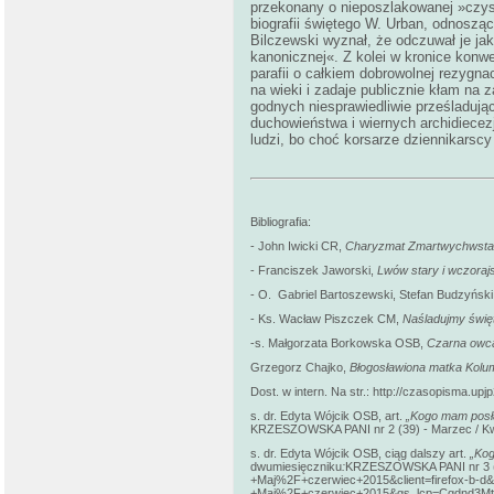
przekonany o nieposzlakowanej »czysto
biografii świętego W. Urban, odnosząc
Bilczewski wyznał, że odczuwał je jako
kanonicznej«. Z kolei w kronice konwe
parafii o całkiem dobrowolnej rezygna
na wieki i zadaje publicznie kłam na 
godnych niesprawiedliwie prześladując
duchowieństwa i wiernych archidiecezji
ludzi, bo choć korsarze dziennikarscy
Bibliografia:
- John Iwicki CR,
Charyzmat Zmartwychwstań
- Franciszek Jaworski,
Lwów stary i wczoraj
- O. Gabriel Bartoszewski, Stefan Budzyńs
- Ks. Wacław Piszczek CM,
Naśladujmy świę
-s. Małgorzata Borkowska OSB,
Czarna owca 
Grzegorz Chajko,
Błogosławiona matka Kol
Dost. w intern. Na str.: http://czasopisma.upj
s. dr. Edyta Wójcik OSB, art.
„Kogo mam posła
KRZESZOWSKA PANI nr 2 (39) - Marzec / Kwie
s. dr. Edyta Wójcik OSB, ciąg dalszy art.
„Kog
dwumiesięczniku
:
KRZESZOWSKA PANI nr 3 (4
+Maj%2F+czerwiec+2015&client=firefox-b
+Maj%2F+czerwiec+2015&gs_lcp=Cgdnd3