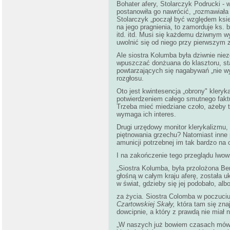
Bohater afery, Stolarczyk Podrucki - 
postanowiła go nawrócić, „rozmawiała 
Stolarczyk „począł być względem ksieni
na jego pragnienia, to zamorduje ks. 
itd. itd. Musi się każdemu dziwnym w
uwolnić się od niego przy pierwszym 
Ale siostra Kolumba była dziwnie ni
wpuszczać donżuana do klasztoru, stał
powtarzających się nagabywań „nie wyd
rozgłosu.
Oto jest kwintesencja „obrony" kleryka
potwierdzeniem całego smutnego fakt
Trzeba mieć miedziane czoło, ażeby ta
wymaga ich interes.
Drugi urzędowy monitor klerykalizmu,
piętnowania grzechu? Natomiast inne 
amunicji potrzebnej im tak bardzo na 
I na zakończenie tego przeglądu lwow
„Siostra Kolumba, była przolożona Be
głośną w całym kraju aferę, została 
w świat, gdzieby się jej podobało, a
za życia. Siostra Colomba w poczuciu 
Czartowskiej Skały,
która tam się zna
dowcipnie, a który z prawdą nie miał 
„W naszych już bowiem czasach mówion