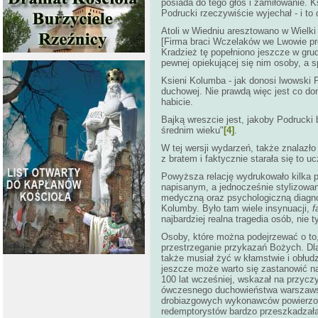
posiada do tego głos i zamiłowanie. K
Podrucki rzeczywiście wyjechał - i to
Atoli w Wiedniu aresztowano w Wielki
[Firma braci Wczelaków we Lwowie pro
Kradzież tę popełniono jeszcze w grud
pewnej opiekującej się nim osoby, a
Ksieni Kolumba - jak donosi lwowski 
duchowej. Nie prawdą więc jest co don
habicie.
Bajką wreszcie jest, jakoby Podrucki 
średnim wieku"
[4]
.
W tej wersji wydarzeń, także znalazł
z bratem i faktycznie starała się to u
Powyższa relację wydrukowało kilka p
napisanym, a jednocześnie stylizowa
medyczną oraz psychologiczną diagno
Kolumby. Było tam wiele insynuacji,
f
najbardziej realna tragedia osób, nie
Osoby, które można podejrzewać o to,
przestrzeganie przykazań Bożych. Dla 
także musiał żyć w kłamstwie i obłudzi
jeszcze może warto się zastanowić na
100 lat wcześniej, wskazał na przyc
ówczesnego duchowieństwa warszawskie
drobiazgowych wykonawców powierzony
redemptorystów bardzo przeszkadzała