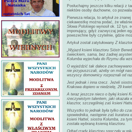
Posłuchajmy jeszcze kilku relacji z 
niektóre osoby duchowne, co pozwala 
Pierwsza relacja, to artykuł ze znane
ciekawostkę można podać, że właśnie 
Słowa Polskiego
wynosił ok. 12 tys. 
imponujący, gdyż zazwyczaj jeden eg
powszechne były czytelnie, gdzie moż
Artykuł został zatytułowany
Z klaszto
„Wyjazd ksieni klasztoru Sióstr Ben
świeckiem, sama, bez żadnej asystencj
Kolumba wyjechała do Rzymu dla wzięci
O wyjeździć tak dalece zachowywano w 
nie przypuszczali, ażeby on mógł nast
wszyscy domownicy rozpoznali od razu
Jest jednak i inna rzecz. Jeżeli sios
Krakowa dopiero w niedzielę, 29 kwie
A teraz jeszcze nieco o byłej ksieni 
rzeczywistym talentem, jaki okazała w
klasztor, szczególniej zaś ksieni Hat
Wszystko to jednak była tylko do cza
spowiednika, następnie zaś kuratora 
ksieni Hattel, siostra Kolumba, za t
została wybraną ksienią klasztoru.
Odtąd rządy klasztoru spoczęły w ręk