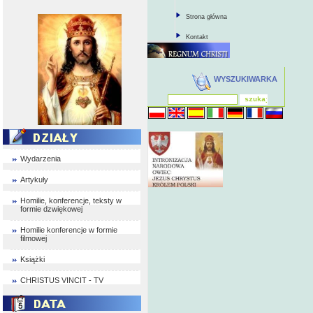
Strona główna
Kontakt
WYSZUKIWARKA
Wydarzenia
Artykuły
Homilie, konferencje, teksty w
formie dzwiękowej
Homilie konferencje w formie
filmowej
Książki
CHRISTUS VINCIT - TV