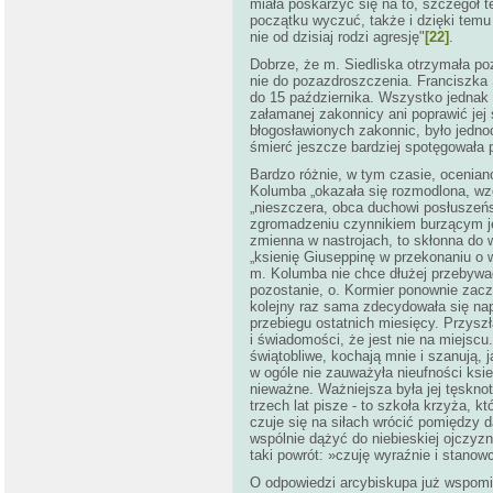
miała poskarżyć się na to, szczegół 
początku wyczuć, także i dzięki temu
nie od dzisiaj rodzi agresję"
[22]
.
Dobrze, że m. Siedliska otrzymała po
nie do pozazdroszczenia. Franciszka 
do 15 października. Wszystko jednak w
załamanej zakonnicy ani poprawić jej 
błogosławionych zakonnic, było jedno
śmierć jeszcze bardziej spotęgowała 
Bardzo różnie, w tym czasie, ocenia
Kolumba „okazała się rozmodlona, wz
„nieszczera, obca duchowi posłuszeńs
zgromadzeniu czynnikiem burzącym j
zmienna w nastrojach, to skłonna do 
„ksienię Giuseppinę w przekonaniu o w
m. Kolumba nie chce dłużej przebywać 
pozostanie, o. Kormier ponownie zac
kolejny raz sama zdecydowała się nap
przebiegu ostatnich miesięcy. Przyszł
i świadomości, że jest nie na miejscu.
świątobliwe, kochają mnie i szanują, 
w ogóle nie zauważyła nieufności ksie
nieważne. Ważniejsza była jej tęskno
trzech lat pisze - to szkoła krzyża, k
czuje się na siłach wrócić pomiędzy d
wspólnie dążyć do niebieskiej ojczyzny
taki powrót: »czuję wyraźnie i stanow
O odpowiedzi arcybiskupa już wspomin