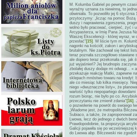
M. Kolumba Gabriel po pewnym czasie
wyraźny uznana za niewinną, to jedna
obwiniała. To pozwoliło jej 6 styczni
przytoczymy: „licząc na pomoc Bożą - 
duszy i naprawienia zgorszenia, prag
wolno było pracować, cierpieć, żyć i
Arcypasterza, w Imię Pana Jezusa Najm
Waszej Ekscelencji - której wyraz, w
przesłać"
[15]
. W liście tym m. Kolumba
nagonki na kościół, zakon i arcybisku
brutalnym. Nie zachował się tekst list
teraz poznała szczegółowo stawiane s
ale dopiero teraz przekonała się, jak 
już wyjaśnień? Jej brudnopis zaczyna 
zbolałej duszy dodaje mi odwagi... « 
przekazuje reakcję Matki, zapewne na
sklepach mnóstwo towaru na kredyt: b
ale co miesiąc lub kilka miesięcy. Ni
niego »dwuznaczne listy«, że planował
wartość tylko niepopartego dowodami 
rozum biorąc, nie było po co. Arcybis
przeczytaniu nie zmienił zdania"
[16]
.
o pozwolenie na powrót do swojego lw
„Wiadome jest, że metropolita Bilczew
Subiaco, a także, że zaproponował zako
Lwowa, lecz do jednego z dwóch bened
Prawdopodobnie, ta propozycja arcyb
Galicji pojawiła się po wcześniejsze
do Lwowa abp. Bilczewski nie zgodził 