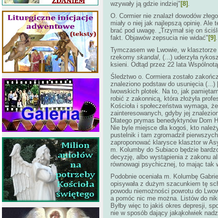
wzywały ją gdzie indziej"
[8]
.
O. Cormier nie znalazł dowodów złego
miały o niej jak najlepszą opinię. Al
brać pod uwagę. „Trzymał się on ściśl
fakt. Objawów zepsucia nie widać"
[9]
.
Tymczasem we Lwowie, w klasztorze 
rzekomy
skandal
, (...) uderzyła ryk
ksieni. Odtąd przez 22 lata Wspólnotą
Śledztwo o. Cormiera zostało zakońc
znaleziono podstaw do usunięcia (...
lwowskich plotek. Na to, jak pamiętamy
robić z zakonnicą, która złożyła pro
Kościoła i społeczeństwa wymaga, żeb
zainteresowanych, gdyby jej znalezio
Dlatego prymas benedyktynów Dom Hil
Nie byle miejsce dla kogoś, kto nale
pustelnik i tam zgromadził pierwszych
zaproponować klarysce klasztor w Asyż
m. Kolumby do Subiaco będzie bardzo
decyzję, albo wystąpienia z zakonu a
równowagi psychicznej, to mając tak w
Podobnie oceniała m. Kolumbę Gabriel 
opisywała z dużym szacunkiem tę scho
powodu niemożności powrotu do Lwowa;
a pomóc nic me można. Listów do niko
Byłby więc to jakiś okres depresji, 
nie w sposób dający jakąkolwiek nadzie