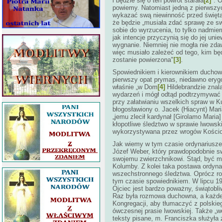
i będzie się o ten powrót starała
[2]
". 
powiemy. Natomiast jedną z pierwszyc
wykazać swą niewinność przed świętą
że będzie „musiała zdać sprawę ze 
sobie do wyrzucenia, to tylko nadmier
jak intencje przyczynią się do jej un
wygnanie. Niemniej nie mogła nie zd
więc musiało zależeć od tego, kim będ
zostanie powierzona"
[3]
.
Spowiednikiem i kierownikiem ducho
pierwszy opat prymas, niedawno eryg
właśnie „w Dom
[4]
Hildebrandzie znala
wydarzeń i mógł odtąd podtrzymywać j
przy załatwianiu wszelkich spraw w K
błogosławiony
o. Jacek (Hiacynt) Mari
„jemu zlecił kardynał [Girolamo Maria]
kłopotliwe śledztwo w sprawie lwowskie
wykorzystywana przez wrogów Kościoła
Jak wiemy w tym czasie ordynariusze
Józef Weber, który prawdopodobnie s
swojemu zwierzchnikowi. Stąd, być mo
Kolumby. Z kolei taka postawa ordyn
wszechstronnego śledztwa. Oprócz roz
tym czasie spowiednikiem. W lipcu 190
Ojciec jest bardzo poważny, świątobl
Raz była rozmowa duchowna, a każde 
Kongregacji, aby tłumaczyć z polskie
ówczesnej prasie lwowskiej. Także „
teksty pisane, m. Franciszka służyła