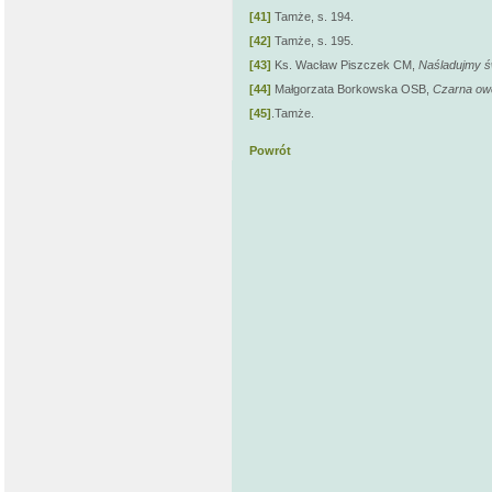
[41]
Tamże, s. 194.
[42]
Tamże, s. 195.
[43]
Ks. Wacław Piszczek CM,
Naśladujmy ś
[44]
Małgorzata Borkowska OSB,
Czarna ow
[45]
.Tamże.
Powrót