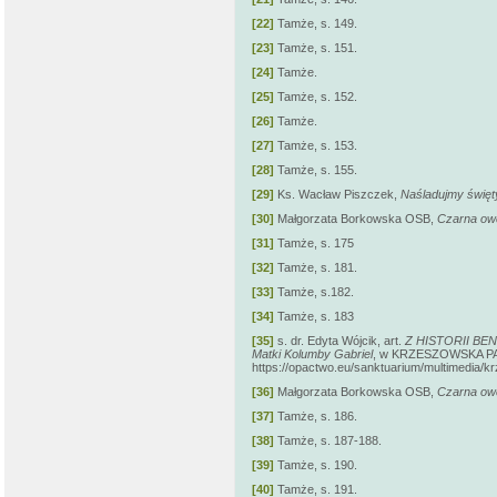
[22]
Tamże, s. 149.
[23]
Tamże, s. 151.
[24]
Tamże.
[25]
Tamże, s. 152.
[26]
Tamże.
[27]
Tamże, s. 153.
[28]
Tamże, s. 155.
[29]
Ks. Wacław Piszczek,
Naśladujmy świę
[30]
Małgorzata Borkowska OSB,
Czarna ow
[31]
Tamże, s. 175
[32]
Tamże, s. 181.
[33]
Tamże, s.182.
[34]
Tamże, s. 183
[35]
s. dr. Edyta Wójcik, art.
Z HISTORII BEN
Matki Kolumby Gabriel
, w KRZESZOWSKA P
https://opactwo.eu/sanktuarium/multimedia/k
[36]
Małgorzata Borkowska OSB,
Czarna ow
[37]
Tamże, s. 186.
[38]
Tamże, s. 187-188.
[39]
Tamże, s. 190.
[40]
Tamże, s. 191.