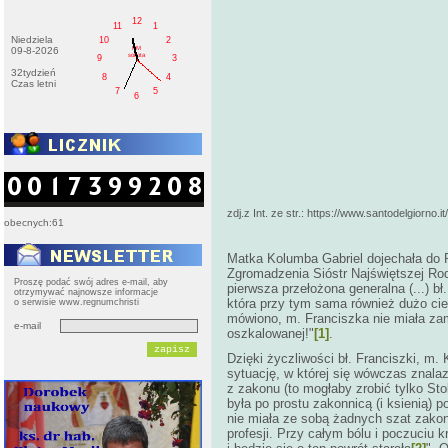
12
11
1
Niedziela
10
2
PM
09-8-2026
sobota
9
3
32tydzień
8
4
Czas letni
7
5
6
zdj.z Int. ze str.:
https://www.santodelgiorno.it
obecnych:61
Matka Kolumba Gabriel dojechała do
Zgromadzenia Sióstr Najświętszej Rod
Proszę podać swój adres e-mail, aby
pierwsza przełożona generalna (...) bł.
otrzymywać najnowsze informacje
która przy tym sama również dużo cier
o serwisie www.regnumchristi
mówiono, m. Franciszka nie miała zam
e-mail
oszkalowanej!"
[1]
.
Dzięki życzliwości bł. Franciszki, m
sytuację, w której się wówczas znalazł
z zakonu (to mogłaby zrobić tylko Sto
była po prostu zakonnicą (i ksienią) 
nie miała ze sobą żadnych szat zakonn
profesji. Przy całym bólu i poczuciu k