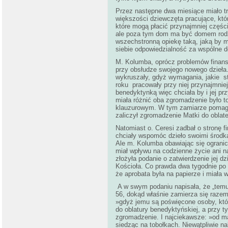
Przez następne dwa miesiące miało t
większości dziewczęta pracujące, któ
które mogą płacić przynajmniej części
ale poza tym dom ma być domem rodzi
wszechstronną opiekę taką, jaką by m
siebie odpowiedzialność za wspólne d
M. Kolumba, oprócz problemów finans
przy obsłudze swojego nowego dzieła.
wykruszały, gdyż wymagania, jakie s
roku pracowały przy niej przynajmniej
benedyktynką więc chciała by i jej p
miała różnić oba zgromadzenie było 
klauzurowym. W tym zamiarze pomaga
zaliczył zgromadzenie Matki do oblat
Natomiast o. Ceresi zadbał o stronę f
chciały wspomóc dzieło swoimi środkam
Ale m. Kolumba obawiając się ogranicz
miał wpływu na codzienne życie ani 
złożyła podanie o zatwierdzenie jej d
Kościoła. Co prawda dwa tygodnie po o
że aprobata była na papierze i miała 
A w swym podaniu napisała, że „temu d
56, dokąd właśnie zamierza się raz
»gdyż jemu są poświęcone osoby, któ
do oblatury benedyktyńskiej, a przy t
zgromadzenie. I najciekawsze: »od ma
siedząc na tobołkach. Niewątpliwie n