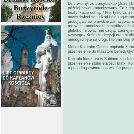
Dziś wiemy, że „ arcybiskup [Józef] B
później nawet kanonizowany. Co z tego
beatyfikację cofnąć? Nie; tylko to, 
nawet święci są ludźmi i nie zagwaran
próbują wbrew prawdzie zamazywać ich
ma w tej kanonizacji i beatyfikacji ża
głęboko miłować, nie czując żadnej zi
»żywego« Kościoła decyzji oraz okoli
nieodgadnięte są drogi, którymi Bóg
Matka Kolumba Gabriel napisała 3 maj
przeniesienie do klasztoru benedykty
Kapituła klasztoru w Subiaco zgodziła
przeniesienie ślubu stałości Matki K
a ponadto powinna ona wnieść posag 