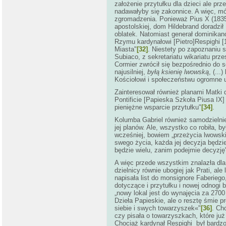
założenie przytułku dla dzieci ale pr
nadawałyby się zakonnice. A więc, mó
zgromadzenia. Ponieważ Pius X (1835
apostolskiej, dom Hildebrand doradzi
oblatek. Natomiast generał dominikan
Rzymu kardynałowi [Pietro]Respighi [
Miasta"
[32]
. Niestety po zapoznaniu 
Subiaco, z sekretariatu wikariatu pr
Cormier zwrócił się bezpośrednio do 
najusilniej,
byłą ksienię lwowską
, (..
Kościołowi i społeczeństwu ogromne u
Zainteresował również planami Matki d
Pontificie [Papieska Szkoła Piusa IX]
pieniężne wsparcie przytułku"
[34]
.
Kolumba Gabriel również samodzielni
jej planów. Ale, wszystko co robiła, by
wcześniej, bowiem „przeżycia lwowski
swego życia, każda jej decyzja będzie
będzie wielu, zanim podejmie decyzję
A więc przede wszystkim znalazła dla
dzielnicy równie ubogiej jak Prati, a
napisała list do monsignore Faberiego
dotyczące i przytułku i nowej odnogi
„nowy lokal jest do wynajęcia za 2700
Dzieła Papieskie, ale o resztę śmie 
siebie i swych towarzyszek«"
[36]
. Ch
czy pisała o towarzyszkach, które już
Chociaż kardynał Respighi był bardzo