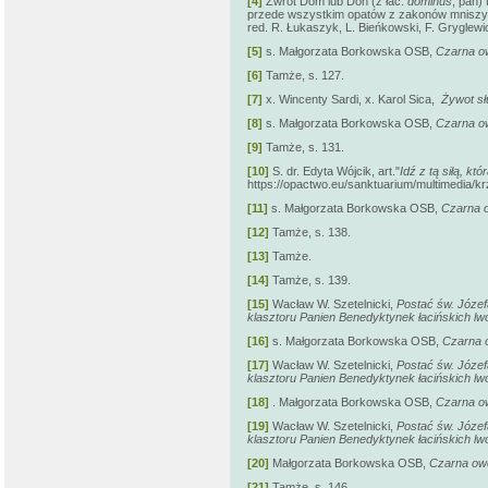
[4]
Zwrot Dom lub Don (z łac.
dominus
, pan)
przede wszystkim opatów z zakonów mniszych,
red. R. Łukaszyk, L. Bieńkowski, F. Gryglewic
[5]
s. Małgorzata Borkowska OSB,
Czarna ow
[6]
Tamże, s. 127.
[7]
x. Wincenty Sardi, x. Karol Sica,
Żywot sł
[8]
s. Małgorzata Borkowska OSB,
Czarna ow
[9]
Tamże, s. 131.
[10]
S. dr. Edyta Wójcik, art."
Idź z tą siłą, kt
https://opactwo.eu/sanktuarium/multimedia/k
[11]
s. Małgorzata Borkowska OSB,
Czarna o
[12]
Tamże, s. 138.
[13]
Tamże.
[14]
Tamże, s. 139.
[15]
Wacław W. Szetelnicki,
Postać św. Józefa
klasztoru Panien Benedyktynek łacińskich lw
[16]
s. Małgorzata Borkowska OSB,
Czarna 
[17]
Wacław W. Szetelnicki,
Postać św. Józefa
klasztoru Panien Benedyktynek łacińskich lw
[18]
. Małgorzata Borkowska OSB,
Czarna ow
[19]
Wacław W. Szetelnicki,
Postać św. Józefa
klasztoru Panien Benedyktynek łacińskich lw
[20]
Małgorzata Borkowska OSB,
Czarna owc
[21]
Tamże, s. 146.