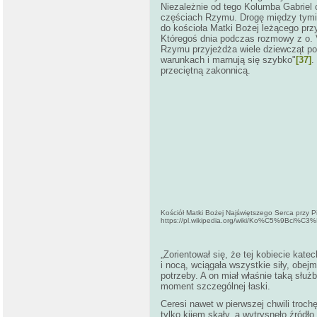
Niezależnie od tego Kolumba Gabriel 
częściach Rzymu. Drogę między tymi 
do kościoła Matki Bożej leżącego przy
Któregoś dnia podczas rozmowy z o. 
Rzymu przyjeżdża wiele dziewcząt pos
warunkach i marnują się szybko"
[37]
.
przeciętną zakonnicą.
Kościół Matki Bożej Najświętszego Serca przy 
https://pl.wikipedia.org/wiki/Ko%C5%9Bc
„Zorientował się, że tej kobiecie kate
i nocą, wciągała wszystkie siły, obej
potrzeby. A on miał właśnie taką słu
moment szczególnej łaski.
Ceresi nawet w pierwszej chwili trochę
tylko kijem skały, a wytrysnęło źródło