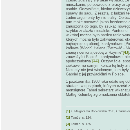
często zdarzały się takie wypadki, że
mieszkanie, po powrocie z pracy znajd
osobie. Oczywiście, biedne dziewczyn
sprawy do sądu. Z resztą, z ludźmi te
żadne argumenty by nie trafiły. Opró
tam może nocować jakaś bezdomna dzi
zmuszona do tego, by szukać nowego 
szybko znalazła niedaleko Panteonu, p
w
której można było bardzo tanio wyn
których można było zakwaterować około
najhojniejszą ofiarę], kardynałowie [P
królowa [Włoch] Helena [Petrowić - N
znaną i cenioną osobą w Rzymie"
[43]
zauważyć i Papież i kardynałowie, ale „
społeczeństwa"
[44]
. Oczywiście, spoś
ciekawe, na samym końcu tej listy zn
Niestety nie jest wiadomym, kim były
Gabriel z jej przyjaciółmi w Polsce.
1 października 1908 roku udało się 
stratami w sprzętach, których część 
monsignore Faberi sekretarz wikariat
Matkę Kolumbę zgromadzenia oblatek
[1]
s. Małgorzata Borkowska OSB,
Czarna ow
[2]
Tamże, s. 124.
[3]
Tamże, s. 125.