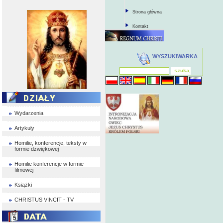
Strona główna
Kontakt
WYSZUKIWARKA
Wydarzenia
Artykuły
Homilie, konferencje, teksty w
formie dzwiękowej
Homilie konferencje w formie
filmowej
Książki
CHRISTUS VINCIT - TV