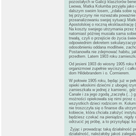
pozostałych w Galicji klasztorów be
Lwowa, Matka Kolumba przyjęła jako o
dalszym swoim losem, „zdała sobie sp
tej przyczyny nie rozważała poważnie
przeanalizowaniu swojej sytuacji Mat
Apostolskiej o roczną eksklaustrację
Na koszty swojego utrzymania przez t
natomiast później musiała sama sobie
trwałą, czyli o przejście do życia św
odpowiednim dekretem sekularyzacyjn
odosobnieniu oddana modlitwie, zacho
Postanowiła nie zdejmować habitu, jak
przedtem. Latem 1903 roku zamieszkała
Od jesieni 1903 do wiosny 1905 roku K
organizmowi zupełnie wyciszyć i całk
dom Hildebrandem i o. Cormierem.
W połowie 1905 roku, będąc już w pe
opieki włoskimi dziećmi z ubogiej rzym
zamieszkała w jednej z kamienic, gd
Canale i za jego zgodą „zaczęła (...) 
możności opiekowała się nimi przez c
wszystkich dzieci rodzicom m. Kolumb
nie troszczyła się o finanse dla utrzy
kobiecie, która chciała założyć insty
będziesz czekać na pieniądze, nigdy n
odrzucić jej próbę, a to przysyłając ko
Żyjąc i prowadząc taką działalność pr
działalność, należałoby jakoś zalegali