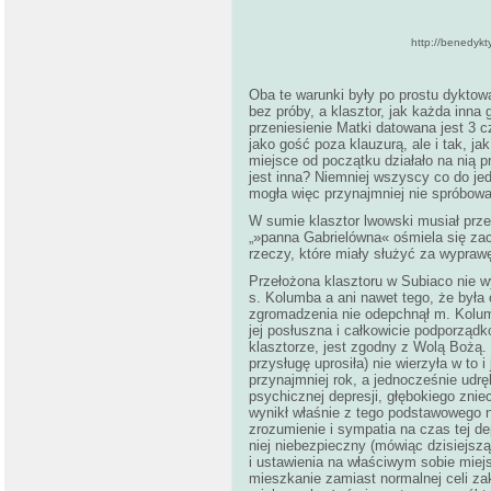
http://benedyk
Oba te warunki były po prostu dyktow
bez próby, a klasztor, jak każda inna 
przeniesienie Matki datowana jest 3 
jako gość poza klauzurą, ale i tak, j
miejsce od początku działało na nią 
jest inna? Niemniej wszyscy co do jed
mogła więc przynajmniej nie spróbow
W sumie klasztor lwowski musiał prze
„»panna Gabrielówna« ośmiela się zac
rzeczy, które miały służyć za wypraw
Przełożona klasztoru w Subiaco nie wy
s. Kolumba a ani nawet tego, że była 
zgromadzenia nie odepchnął m. Kolum
jej posłuszna i całkowicie podporządk
klasztorze, jest zgodny z Wolą Bożą.
przysługę uprosiła) nie wierzyła w to
przynajmniej rok, a jednocześnie udr
psychicznej depresji, głębokiego znie
wynikł właśnie z tego podstawowego n
zrozumienie i sympatia na czas tej de
niej niebezpieczny (mówiąc dzisiejsz
i ustawienia na właściwym sobie miej
mieszkanie zamiast normalnej celi zak