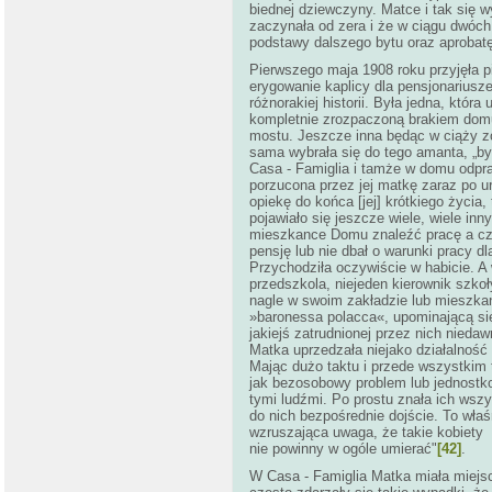
biednej dziewczyny. Matce i tak się
zaczynała od zera i że w ciągu dwóch
podstawy dalszego bytu oraz aprobatę
Pierwszego maja 1908 roku przyjęła 
erygowanie kaplicy dla pensjonarius
różnorakiej historii. Była jedna, któ
kompletnie zrozpaczoną brakiem domu,
mostu. Jeszcze inna będąc w ciąży 
sama wybrała się do tego amanta, „by
Casa - Famiglia i tamże w domu odp
porzucona przez jej matkę zaraz po u
opiekę do końca [jej] krótkiego życia
pojawiało się jeszcze wiele, wiele i
mieszkance Domu znaleźć pracę a cza
pensję lub nie dbał o warunki pracy d
Przychodziła oczywiście w habicie. A w
przedszkola, niejeden kierownik szk
nagle w swoim zakładzie lub mieszka
»baronessa polacca«, upominającą się
jakiejś zatrudnionej przez nich niedawn
Matka uprzedzała niejako działalnoś
Mając dużo taktu i przede wszystkim t
jak bezosobowy problem lub jednostko
tymi ludźmi. Po prostu znała ich wszy
do nich bezpośrednie dojście. To właś
wzruszająca uwaga, że takie kobiety
nie powinny w ogóle umierać"
[42]
.
W Casa - Famiglia Matka miała miejs