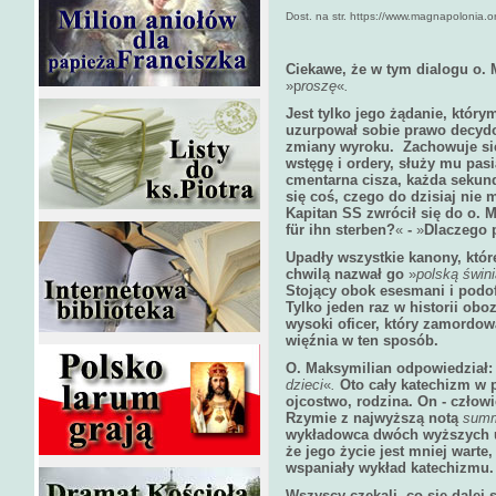
Dost. na str. https://www.magnapolonia.o
Ciekawe, że w tym dialogu o. 
»p
roszę
«
.
Jest tylko jego żądanie, który
uzurpował sobie prawo decydo
zmiany wyroku.
Zachowuje się
wstęgę i ordery, służy mu pas
cmentarna cisza, każda sekund
się coś, czego do dzisiaj nie
Kapitan SS zwrócił się do o. 
für ihn sterben?
«
-
»
Dlaczego 
Upadły wszystkie kanony, któ
chwilą nazwał go
»
polską świni
Stojący obok esesmani i podof
Tylko jeden raz w historii ob
wysoki oficer, który zamordowa
więźnia w ten sposób.
O. Maksymilian odpowiedział
dzieci
«
.
Oto cały katechizm w p
ojcostwo, rodzina. On - człow
Rzymie z najwyższą notą
summ
wykładowca dwóch wyższych uc
że jego życie jest mniej warte,
wspaniały wykład katechizmu.
Wszyscy czekali, co się dalej 