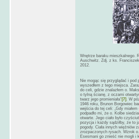
Wnętrze baraku mieszkalnego. R
Auschwitz
. Zdj. z ks. Francisze
2012.
Nie mogąc się przyglądać i pod 
wyszedłem z tego miejsca. Zar
do celi, gdzie znalazłem o. Mak
o tylną ścianę, z oczami otwart
twarz jego promieniała"
[7]
.
W póź
1946 roku, Brunon Borgowiec ba
wejścia do tej celi: „Gdy miałem 
podpadło mi, że o. Kolbe siedzia
otwarte. Jego ciało było czyści
pozycja i każdy sądziłby, że to 
pogody. Ciała innych więźniów z
zrozpaczonych rysach. Wzrok o. 
Esesmani go znieść nie mogli i k