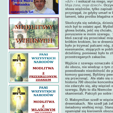
»
du!
«
- i wskazał na niego, wyr
Moja żona, moje dzieci!
«.
Oczywi
słowa więźniów, tylko zapisal
przysięgał, że gdyby umarł w 
lament, taka prośba błagalna 
Skończyła się selekcja, dzies
nich był to ostatni apel. Myśl
głowa bolała, jeść się chciało,
poruszenie w moim szeregu.
ktoś zaczął się przeciskać mię
krótkim krokiem, bo w drewnia
było je trzymać palcami nóg, ż
esesmanów, stojących w pobl
drżeliśmy, ponieważ było to zł
przestrzeganych zakazów.
Wyjście z szeregu oznaczało ś
do obozu, nie wiedząc o tym za
powodowało niezdolność do pra
komory gazowej. Byliśmy pewn
się przecisnąć.
Ale stało się
historia 700 obozów koncentra
nie zdarzyło się, aby więzień
szeregu. Było to dla Niemców c
skamieniali. Patrzyli po sobie i
O. Maksymilian szedł w więzi
drewniakach.
Nie szedł jak że
świadomy wielkiej misji. Stan
opamiętał się kierownik obozu