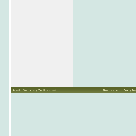
Sałatka Wieczerzy Wielkoczwart ...
Świadectwo p. Anny Mari