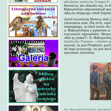
will dieses polnische Schwein?
«
tłumacza, ale okazało się, że 
Maksymilian odpowiedział spo
ręką na stojącego obok Gajown
Jeżeli wcześniej Niemcy stali j
zdumienia usta. Dla nich, rep
niepojętego, że ktoś może chc
o. Maksymiliana z pytaniem w 
zrozumieli odpowiedzi. Wreszc
»Kto ty jesteś?
«
O. Maksymilia
katolischer Priester
«
-
»
Jestem p
wyznał, że jest Polakiem, poc
do tego przyznaje, że jest d
wyrzutem sumienia.
Rys. Mieczysław Kościelniak, były więzie