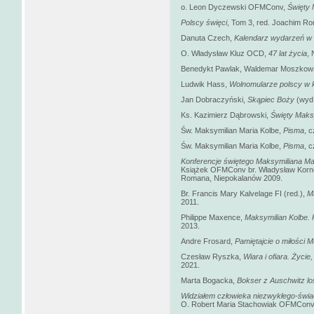
o. Leon Dyczewski OFMConv,
Święty 
Polscy święci
, Tom 3, red. Joachim 
Danuta Czech,
Kalendarz wydarzeń w
O. Władysław Kluz OCD,
47 lat życia
,
Benedykt Pawlak, Waldemar Moszkow
Ludwik Hass,
Wolnomularze polscy w k
Jan Dobraczyński,
Skąpiec Boży
(wyd.
Ks. Kazimierz Dąbrowski,
Święty Maksy
Św. Maksymilian Maria Kolbe,
Pisma
, 
Św. Maksymilian Maria Kolbe,
Pisma
, 
Konferencje świętego Maksymiliana Ma
Książek OFMConv br. Władysław Korn
Romana, Niepokalanów 2009.
Br. Francis Mary Kalvelage FI (red.),
M
2011.
Philippe Maxence,
Maksymilian Kolbe. 
2013.
Andre Frosard,
Pamiętajcie o miłości
Czesław Ryszka,
Wiara i ofiara. Życi
2021.
Marta Bogacka,
Bokser z Auschwitz l
Widziałem człowieka niezwykłego-świa
O. Robert Maria Stachowiak OFMConv