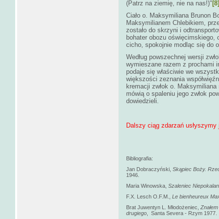
(Patrz na ziemię, nie na nas!)"
[8
Ciało o. Maksymiliana Brunon Bo
Maksymilianem Chlebikiem, prze
zostało do skrzyni i odtransport
bohater obozu oświęcimskiego, o
cicho, spokojnie modląc się do os
Według powszechnej wersji zwło
wymieszane razem z prochami in
podaje się właściwie we wszystki
większości zeznania współwięź
kremacji zwłok o. Maksymiliana 
mówią o spaleniu jego zwłok powo
dowiedzieli.
Dalszy ciąg zdarzań usłyszymy 
Bibliografia:
Jan Dobraczyński,
Skąpiec Boży. Rzec
1946.
Maria Winowska,
Szaleniec Niepokalan
F.X. Lesch O.F.M.,
Le bienheureux Maxi
Brat Juwentyn L. Młodożeniec,
Znałem 
drugiego
, Santa Severa - Rzym 1977.