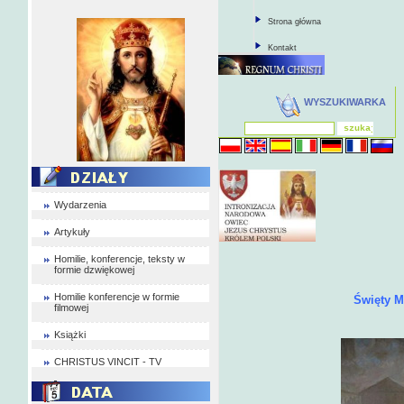
Strona główna
Kontakt
WYSZUKIWARKA
Wydarzenia
Artykuły
Homilie, konferencje, teksty w
formie dzwiękowej
Homilie konferencje w formie
Święty M
filmowej
Książki
CHRISTUS VINCIT - TV