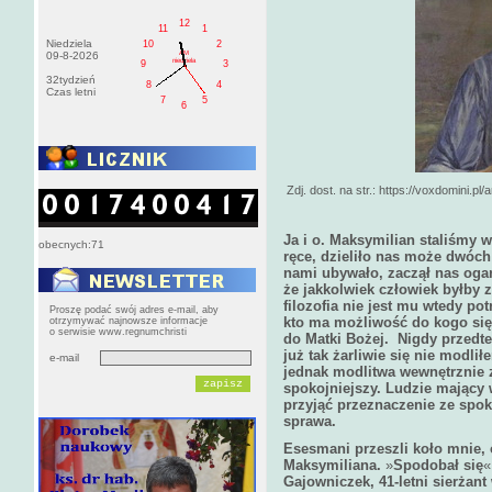
12
11
1
Niedziela
10
2
AM
09-8-2026
niedziela
9
3
32tydzień
8
4
Czas letni
7
5
6
Zdj. dost. na str.: https://voxdomini.pl
Ja i o. Maksymilian staliśmy 
obecnych:71
ręce, dzieliło nas może dwóc
nami ubywało, zaczął nas ogar
że jakkolwiek człowiek byłby 
filozofia nie jest mu wtedy po
Proszę podać swój adres e-mail, aby
kto ma możliwość do kogo się 
otrzymywać najnowsze informacje
o serwisie www.regnumchristi
do Matki Bożej.
Nigdy przedt
już tak żarliwie się nie modli
e-mail
jednak modlitwa wewnętrznie z
spokojniejszy.
Ludzie mający w
przyjąć przeznaczenie ze spoko
sprawa.
Esesmani przeszli koło mnie, 
Maksymiliana.
»
Spodobał się
«
Gajowniczek, 41-letni sierżant