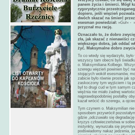
panem życia i śmierci. Mógł k
rygorystycznie przestrzegane
dopiero, jeśli więzień pozwal
dwóch skazać na śmierć przez
esesman powiedział:
»
Gut
«
-
przyznał mu rację.
Oznaczało to, że dobro zwyci
zła, jak skazać z nienawiści 
większego dobra, jak oddać wł
żyć. Maksymalne dobro zwyci
To co wtedy się wydarzyło, było
wszyscy tam obecni byli świad
o. Maksymiliana Kolbego. Wszys
szeregu więzień powinien być na
stojących wokół esesmanów, mord
zabicie było równie proste jak sp
zaskoczony tym wyjściem i tą pr
był to drugi cud w tym samym cza
więźnia nie miało żadnej wartoś
najprawdopodobniej posłałby ob
kazał wrócić do szeregu, a ojci
Tym czynem o. Maksymilian nie 
sposobem przywrócił pozostałym
gdzie „odczuwało się degradację 
kryzys człowieczeństwa w sobie
instynkty, wynurzała się prymit
podświadomy nakaz jedzenia, jed