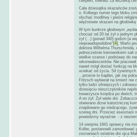
cierpień, również za wszelką ce
Cała dziesiątka skazańców zosta
o. Kolbego numer tego bloku zmi
słychać modlitwy i pieśni relig
więźniowie skazani na głodówkę 
W tym bunkrze głodowym „wydarzy
chociaż od 20 lat żył o jednym 
żył (...) (ponad 340) godzin [a w
nieprawdopodobne"
[4]
. Warto je
doktora Wilhelma Thurschmida, 
jednocześnie kierownikiem sali o
wielkie szanse i podstawy do nad
rekonwalescentów. Nie pracował. 
nawet mógł dostać funkcję na bl
uciekać od życia. Sił żywotnych m
...przecie to kapłan, jak się pok
Fritzsch wybierał na śmierć nie
tylko ludzi silniejszych i zdrow
dziesięciu nieszczęśników najs
towarzysze księdza po dwóch, tr
A on żył. Żył wiele dni. Zobaczci
otwierano drzwi katorżniczej kom
znajdowano go siedzącego, żyweg
szereg dni. Przecież esesmani n
powiedzmy wyraźnie ­ - z nieziem
14 sierpnia 1941 oprawcy nie m
Kolbe, postanowili zamordować g
zeznaniach ostatnie dni ojca M