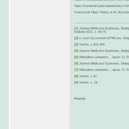
https://voxdomini.pl/archiwa/swieci-i-i
Franciszek Piper,
Polacy w KL Auschw
[1]
Joanna Wieliczka-Szarkowa,
Święt
Kraków 2021, s. 69-75.
[2]
o. Leon Dyczewski OFMConv,
Świę
[3]
Tamże, s.263-264.
[4]
Joanna Wieliczka-Szarkowa,
Święt
[5]
Widziałem człowieka...,
oprac. O. 
[6]
Joanna Wieliczka-Szarkowa,
Święt
[7]
Widziałem człowieka...,
oprac. O. R
[8]
Tamże, s.16.
[9]
Tamże, s. 19.
Powrót