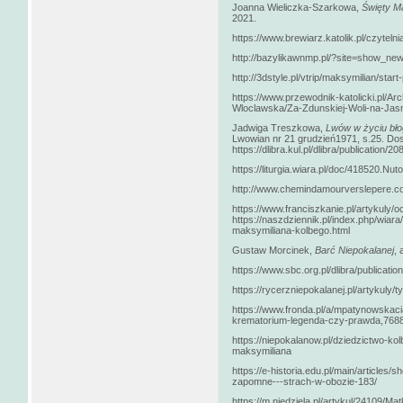
Joanna Wieliczka-Szarkowa,
Święty Ma
2021.
https://www.brewiarz.katolik.pl/czyteln
http://bazylikawnmp.pl/?site=show_ne
http://3dstyle.pl/vtrip/maksymilian/start-
https://www.przewodnik-katolicki.pl/A
Wloclawska/Za-Zdunskiej-Woli-na-Jas
Jadwiga Treszkowa,
Lwów w życiu bło
Lwowian nr 21 grudzień1971, s.25. Dost.
https://dlibra.kul.pl/dlibra/publication/2
https://liturgia.wiara.pl/doc/418520.Nu
http://www.chemindamourverslepere.co
https://www.franciszkanie.pl/artykuly
https://naszdziennik.pl/index.php/wia
maksymiliana-kolbego.html
Gustaw Morcinek,
Barć Niepokalanej
, 
https://www.sbc.org.pl/dlibra/publicati
https://rycerzniepokalanej.pl/artykuly/t
https://www.fronda.pl/a/mpatynowskaci
krematorium-legenda-czy-prawda,7688
https://niepokalanow.pl/dziedzictwo-ko
maksymiliana
https://e-historia.edu.pl/main/articles
zapomne---strach-w-obozie-183/
https://m.niedziela.pl/artykul/24109/M