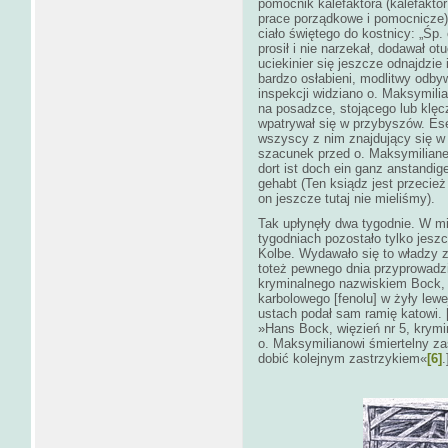
pomocnik kalefaktora (kalefaktor
prace porządkowe i pomocnicze) 
ciało świętego do kostnicy: „Śp.
prosił i nie narzekał, dodawał o
uciekinier się jeszcze odnajdzie
bardzo osłabieni, modlitwy odbyw
inspekcji widziano o. Maksymilia
na posadzce, stojącego lub klę
wpatrywał się w przybyszów. Ese
wszyscy z nim znajdujący się w t
szacunek przed o. Maksymiliane
dort ist doch ein ganz anstandig
gehabt (Ten ksiądz jest przecie
on jeszcze tutaj nie mieliśmy).
Tak upłynęły dwa tygodnie. W mi
tygodniach pozostało tylko jesz
Kolbe. Wydawało się to władzy za
toteż pewnego dnia przyprowadzi
kryminalnego nazwiskiem Bock, 
karbolowego [fenolu] w żyły lewe
ustach podał sam ramię katowi. [
»Hans Bock, więzień nr 5, krymi
o. Maksymilianowi śmiertelny zas
dobić kolejnym zastrzykiem«
[6]
.