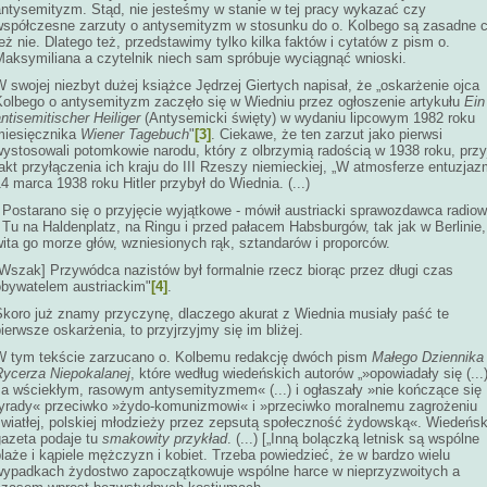
antysemityzm. Stąd, nie jesteśmy w stanie w tej pracy wykazać czy
współczesne zarzuty o antysemityzm w stosunku do o. Kolbego są zasadne 
eż nie. Dlatego też, przedstawimy tylko kilka faktów i cytatów z pism o.
Maksymiliana a czytelnik niech sam spróbuje wyciągnąć wnioski.
 swojej niezbyt dużej książce Jędrzej Giertych napisał, że „oskarżenie ojca
Kolbego o antysemityzm zaczęło się w Wiedniu przez ogłoszenie artykułu
Ein
ntisemitischer Heiliger
(Antysemicki święty) w wydaniu lipcowym 1982 roku
miesięcznika
Wiener Tagebuch
"
[3]
. Ciekawe, że ten zarzut jako pierwsi
ystosowali potomkowie narodu, który z olbrzymią radością w 1938 roku, przy
akt przyłączenia ich kraju do III Rzeszy niemieckiej, „W atmosferze entuzja
4 marca 1938 roku Hitler przybył do Wiednia. (...)
 Postarano się o przyjęcie wyjątkowe - mówił austriacki sprawozdawca radiow
 Tu na Haldenplatz, na Ringu i przed pałacem Habsburgów, tak jak w Berlinie,
ita go morze głów, wzniesionych rąk, sztandarów i proporców.
[Wszak] Przywódca nazistów był formalnie rzecz biorąc przez długi czas
obywatelem austriackim"
[4]
.
Skoro już znamy przyczynę, dlaczego akurat z Wiednia musiały paść te
ierwsze oskarżenia, to przyjrzyjmy się im bliżej.
W tym tekście zarzucano o. Kolbemu redakcję dwóch pism
Małego Dziennika
Rycerza Niepokalanej
, które według wiedeńskich autorów „»opowiadały się (...
za wściekłym, rasowym antysemityzmem« (...) i ogłaszały »nie kończące się
tyrady« przeciwko »żydo-komunizmowi« i »przeciwko moralnemu zagrożeniu
światłej, polskiej młodzieży przez zepsutą społeczność żydowską«. Wiedeńs
gazeta podaje tu
smakowity przykład
. (...) [„Inną bolączką letnisk są wspólne
laże i kąpiele mężczyzn i kobiet. Trzeba powiedzieć, że w bardzo wielu
wypadkach żydostwo zapoczątkowuje wspólne harce w nieprzyzwoitych a