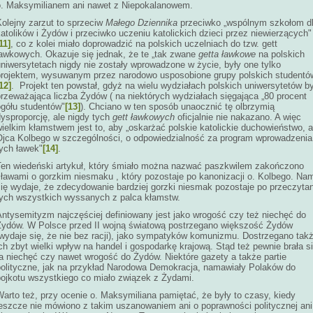
o. Maksymilianem ani nawet z Niepokalanowem.
Kolejny zarzut to sprzeciw
Małego Dziennika
przeciwko „wspólnym szkołom d
atolików i Żydów i przeciwko uczeniu katolickich dzieci przez niewierzących"
11]
, co z kolei miało doprowadzić na polskich uczelniach do tzw. gett
ławkowych. Okazuje się jednak, że te „tak zwane
getta ławkowe
na polskich
niwersytetach nigdy nie zostały wprowadzone w życie, były one tylko
projektem, wysuwanym przez narodowo usposobione grupy polskich studentó
12]
. Projekt ten powstał, gdyż na wielu wydziałach polskich uniwersytetów b
przeważająca liczba Żydów ( na niektórych wydziałach sięgająca „80 procent
ogółu studentów"
[13]
). Chciano w ten sposób unaocznić tę olbrzymią
ysproporcję, ale nigdy tych
gett ławkowych
oficjalnie nie nakazano. A więc
ielkim kłamstwem jest to, aby „oskarżać polskie katolickie duchowieństwo, a
Ojca Kolbego w szczególności, o odpowiedzialność za program wprowadzenia
tych ławek"
[14]
.
Ten wiedeński artykuł, który śmiało można nazwać paszkwilem zakończono
sławami o gorzkim niesmaku , który pozostaje po kanonizacji o. Kolbego. Na
się wydaje, że zdecydowanie bardziej gorzki niesmak pozostaje po przeczytan
tych wszystkich wyssanych z palca kłamstw.
Antysemityzm najczęściej definiowany jest jako wrogość czy też niechęć do
Żydów. W Polsce przed II wojną światową postrzegano większość Żydów
(wydaje się, że nie bez racji), jako sympatyków komunizmu. Dostrzegano tak
ch zbyt wielki wpływ na handel i gospodarkę krajową. Stąd też pewnie brała s
ta niechęć czy nawet wrogość do Żydów. Niektóre gazety a także partie
polityczne, jak na przykład Narodowa Demokracja, namawiały Polaków do
bojkotu wszystkiego co miało związek z Żydami.
arto też, przy ocenie o. Maksymiliana pamiętać, że były to czasy, kiedy
jeszcze nie mówiono z takim uszanowaniem ani o poprawności politycznej ani