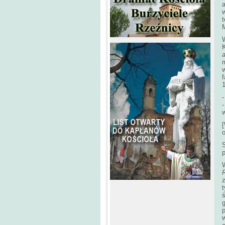
t
W
a
w
f
1
-
-
w
p
p