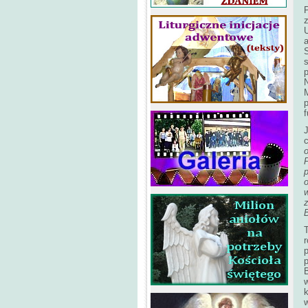
s
p
p
r
p
k
w