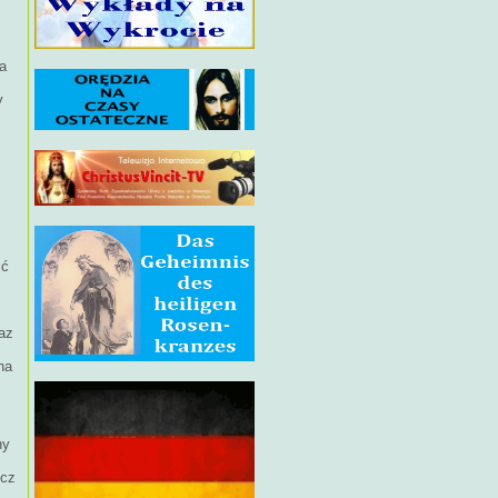
ła
y
ść
az
na
ny
ęcz