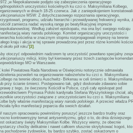
1972 „w Niepokalanowie podjęto się zabezpieczenia operacyjnego
ogólnopolskich uroczystości kościelnych ku czci o. Maksymiliana Kolbego,
organizowanych w dniach 18-25 czerwca. Jak z zaniepokojeniem konstatowali
funkcjonariusze MSW: Z dotychczasowego rozpoznania operacyjnego,
rzygotowań, programu, udziału hierarchii i przewidywanej frekwencji wynika, 
kościół zamierza nadać wysoką rangę po beatyfikacyjnej imprezie
niepokalanowskiej. Według założeń episkopatu, ma ona być swojego rodzaju
anifestacją wiary narodu polskiego. Komitet organizacyjny uroczystości i
hierarchia kościelna w znacznym stopniu rozpropagowali imprezę na terenie
ałego kraju i akcja w tej sprawie prowadzona jest przez różne komórki kościo
d około pół roku"
[2]
.
Aby otoczyć odpowiednim nadzorem tę uroczystość powołano specjalny zesp
unkcjonariuszy milicji, który był kierowany przez trzech zastępców komendan
wojewódzkiego MO w Warszawie.
Z kolei Powiatowa Rada Narodowa w Oświęcimiu notorycznie odmawiała
udzielenia pozwoleń na organizowanie nabożeństw ku czci o. Maksymiliana
Kolbego na terenie obozu Auschwitz- Birkenau w celi śmierci o. Maksymiliana
lub przy ścianie śmierci. Postępowano tak, gdyż doskonale zdawano sobie
sprawę z tego, że ówczesny Kościół w Polsce, czyli cały episkopat pod
przewodnictwem Prymasa Polski kardynała Stefana Wyszyńskiego chciał, ab
wszelkie uroczystości związane z uroczystościami ku czci o. Maksymiliana
Kolbe były właśnie
manifestacją wiary narodu polskiego
. A przecież władza P
hciała tylko manifestacji poparcia dla swoich działań.
W naszym opracowaniu powinniśmy poruszyć jeszcze bardzo trudny oraz
mocno kontrowersyjny temat antysemityzmu, gdyż o to, do dnia dzisiejszego
jest oskarżany święty Maksymilian Kolbe. Wszyscy wiemy, że obecnie
wystarczy choćby delikatnie i nawet całkiem słusznie skrytykować kogoś, kto
ma pochodzenie żydowskie, by bardzo szybko, zostać oskarżonym o