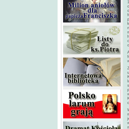
p
m
c
o
f
c