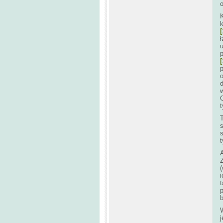
k
[
u
[
d
w
i
W