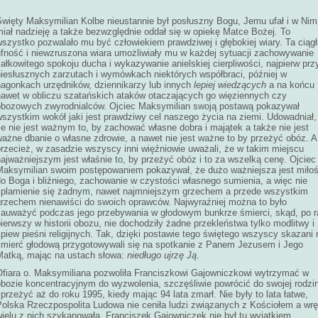
Święty Maksymilian Kolbe nieustannie był posłuszny Bogu, Jemu ufał i w Nim
miał nadzieję a także bezwzględnie oddał się w opiekę Matce Bożej. To
szystko pozwalało mu być człowiekiem prawdziwej i głębokiej wiary. Ta ciąg
ufność i niewzruszona wiara umożliwiały mu w każdej sytuacji zachowywanie
ałkowitego spokoju ducha i wykazywanie anielskiej cierpliwości, najpierw prz
niesłusznych zarzutach i wymówkach niektórych współbraci, później w
nagonkach urzędników, dziennikarzy lub innych
lepiej wiedzących
a na końcu
nawet w obliczu szatańskich ataków otaczających go więziennych czy
obozowych zwyrodnialców. Ojciec Maksymilian swoją postawą pokazywał
wszystkim wokół jaki jest prawdziwy cel naszego życia na ziemi. Udowadniał,
e nie jest ważnym to, by zachować własne dobra i majątek a także nie jest
ważne dbanie o własne zdrowie, a nawet nie jest ważne to by przeżyć obóz. A
przecież, w zasadzie wszyscy inni więźniowie uważali, że w takim miejscu
ajważniejszym jest właśnie to, by przeżyć obóz i to za wszelką cenę. Ojciec
Maksymilian swoim postępowaniem pokazywał, że dużo ważniejsza jest miło
do Boga i bliźniego, zachowanie w czystości własnego sumienia, a więc nie
splamienie się żadnym, nawet najmniejszym grzechem a przede wszystkim
grzechem nienawiści do swoich oprawców. Najwyraźniej można to było
zauważyć podczas jego przebywania w głodowym bunkrze śmierci, skąd, po r
ierwszy w historii obozu, nie dochodziły żadne przekleństwa tylko modlitwy i
piew pieśni religijnych. Tak, dzięki postawie tego świętego wszyscy skazani 
śmierć głodową przygotowywali się na spotkanie z Panem Jezusem i Jego
Matką, mając na ustach słowa:
niedługo ujrzę Ją
.
Ofiara o. Maksymiliana pozwoliła Franciszkowi Gajowniczkowi wytrzymać w
obozie koncentracyjnym do wyzwolenia, szczęśliwie powrócić do swojej rodzi
 przeżyć aż do roku 1995, kiedy mając 94 lata zmarł. Nie były to lata łatwe,
Polska Rzeczpospolita Ludowa nie ceniła ludzi związanych z Kościołem a wr
ielu z nich szykanowała. Franciszek Gajowniczek nie był tu wyjątkiem.