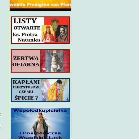
,
k
i