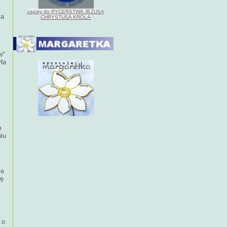
zapisy do RYCERSTWA JEZUSA
la
CHRYSTUSA KRÓLA
w"
yła
m
iu
że
ię
 o