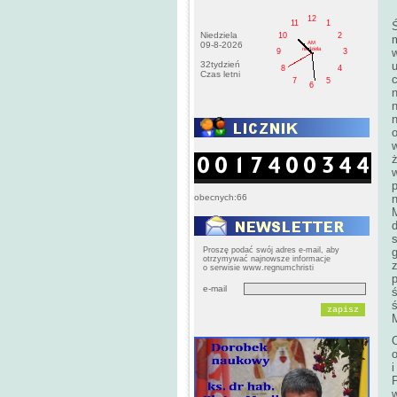
12
11
1
Niedziela
10
2
AM
09-8-2026
niedziela
w
9
3
32tydzień
8
4
Czas letni
c
7
5
6
ż
obecnych:66
n
Proszę podać swój adres e-mail, aby
otrzymywać najnowsze informacje
o serwisie www.regnumchristi
p
e-mail
ś
i
w