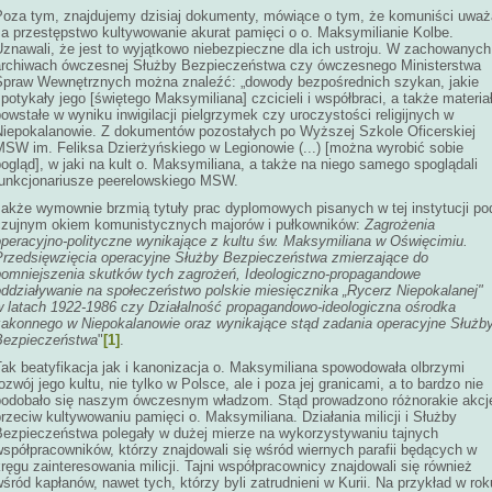
Poza tym, znajdujemy dzisiaj dokumenty, mówiące o tym, że komuniści uważa
za przestępstwo kultywowanie akurat pamięci o o. Maksymilianie Kolbe.
Uznawali, że jest to wyjątkowo niebezpieczne dla ich ustroju. W zachowanych
archiwach ówczesnej Służby Bezpieczeństwa czy ówczesnego Ministerstwa
Spraw Wewnętrznych można znaleźć: „dowody bezpośrednich szykan, jakie
potykały jego [świętego Maksymiliana] czcicieli i współbraci, a także materia
owstałe w wyniku inwigilacji pielgrzymek czy uroczystości religijnych w
Niepokalanowie. Z dokumentów pozostałych po Wyższej Szkole Oficerskiej
MSW im. Feliksa Dzierżyńskiego w Legionowie (...) [można wyrobić sobie
ogląd], w jaki na kult o. Maksymiliana, a także na niego samego spoglądali
funkcjonariusze peerelowskiego MSW.
Jakże wymownie brzmią tytuły prac dyplomowych pisanych w tej instytucji po
czujnym okiem komunistycznych majorów i pułkowników:
Zagrożenia
operacyjno-polityczne wynikające z kultu św. Maksymiliana w Oświęcimiu.
Przedsięwzięcia operacyjne Służby Bezpieczeństwa zmierzające do
pomniejszenia skutków tych zagrożeń, Ideologiczno-propagandowe
oddziaływanie na społeczeństwo polskie miesięcznika „Rycerz Niepokalanej"
w latach 1922-1986 czy Działalność propagandowo-ideologiczna ośrodka
zakonnego w Niepokalanowie oraz wynikające stąd zadania operacyjne Służb
Bezpieczeństwa
"
[1]
.
Tak beatyfikacja jak i kanonizacja o. Maksymiliana spowodowała olbrzymi
ozwój jego kultu, nie tylko w Polsce, ale i poza jej granicami, a to bardzo nie
podobało się naszym ówczesnym władzom. Stąd prowadzono różnorakie akcj
rzeciw kultywowaniu pamięci o. Maksymiliana. Działania milicji i Służby
Bezpieczeństwa polegały w dużej mierze na wykorzystywaniu tajnych
współpracowników, którzy znajdowali się wśród wiernych parafii będących w
ręgu zainteresowania milicji. Tajni współpracownicy znajdowali się również
śród kapłanów, nawet tych, którzy byli zatrudnieni w Kurii. Na przykład w rok