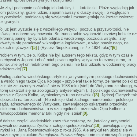
czasem wprost bezwstydnych kostjumach.
le zbyt pochopnie naśladują ich katolicy i.... katoliczki. Plaże wyglądają jak
dom publiczny, gdzie ludzie, zapomniawszy o duszy swojej i o względach
rzyzwoitości, podniecają się wzajemnie i roznamiętniają na kształt zwierząt
ozigranych.
o już jest wyzucie się z wszelkiego wstydu i poczucia przyzwoitości, nie
mówiąc o dobrem wychowaniu. Bo trudno sobie wyobrazić uczciwą kobietę cz
skromną pannę, by była tak odarta z wrodzonego poczucia wstydu, iżby
odważyła się paradować w kostjumie kąpielowym, a więc prawie nago, na
oczach mężczyzn"
[5]
.] (Rycerz Niepokalanej, nr 7 z 1934 roku)"
[6]
.
Problem w tym, że o. Kolbe nie był autorem tego tekstu, gdyż w tym czasie
przebywał w Japonii i choć miał pewien ogólny wpływ na to czasopismo, to
ednak „nie był on redaktorem tego pisma i nie brał udziału w codziennej pracy
edaktorskiej"
[7]
.
Według autorów wiedeńskiego artykułu „antysemityzm polskiego duchowieńst
 a wśród niego także Ojca Kolbego - przybierał takie formy, że nawet polski r
czuł się zmuszonym zwrócić się w 1938 roku [sic!] do Watykanu ze skargą, w
tórej uskarżał się na zoologiczny antysemityzm (...) polskiego duchowieństw
łącznie z Ojcem Kolbe, wymienionym tu po nazwisku"
[8]
. Jędrzej Giertych tak
odpowiada na ten zarzut: „Nie istnieje ślad żadnego memorandum polskiego
rządu, adresowanego do Watykanu, zawierającego oskarżenia przeciwko
polskiemu duchowieństwu, a w szczególności przeciwko Ojcu Kolbemu.
rawdopodobnie memoriał taki nigdy nie istniał"
[9]
.
W dalszej części wiedeńskich zarzutów czytamy, że „katoliccy antysemici
wzywali do usunięcia Żydów z całego społeczeństwa"
[10]
, powołując się na
rtykuł ks. Jana Rostworowskiego z roku 1936. Ale artykuł ten ukazał się w
ówczesnym jezuickim
Przeglądzie Powszechnym
i nie miał nic wspólnego ani