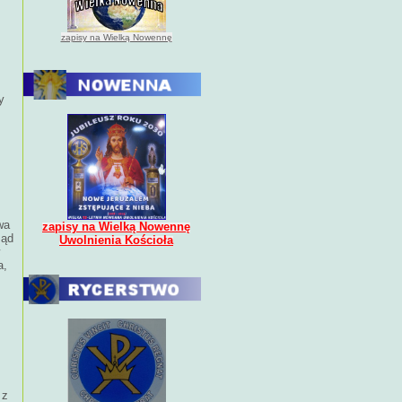
zapisy na Wielką Nowennę
y
wa
zapisy na Wielką Nowennę
ząd
Uwolnienia Kościoła
a,
 z