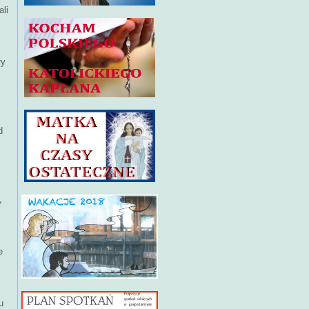
li
ły
d
y
e
u