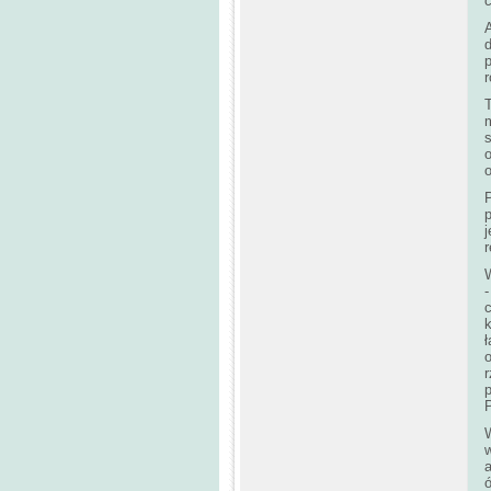
A
p
r
T
j
r
-
k
P
a