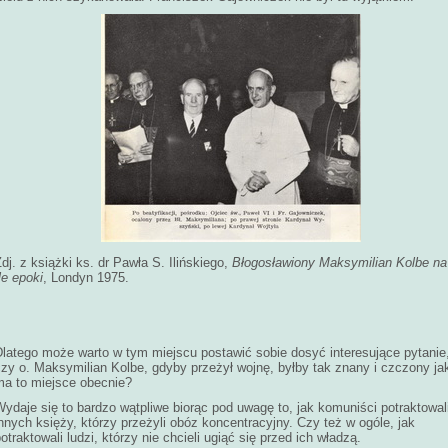
dj. z książki ks. dr Pawła S. Ilińskiego,
Błogosławiony Maksymilian Kolbe na
le epoki
, Londyn 1975.
Dlatego może warto w tym miejscu postawić sobie dosyć interesujące pytanie
czy o. Maksymilian Kolbe, gdyby przeżył wojnę, byłby tak znany i czczony ja
ma to miejsce obecnie?
ydaje się to bardzo wątpliwe biorąc pod uwagę to, jak komuniści potraktowal
nnych księży, którzy przeżyli obóz koncentracyjny. Czy też w ogóle, jak
otraktowali ludzi, którzy nie chcieli ugiąć się przed ich władzą.