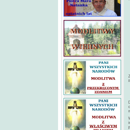
Z
t
W
i
p