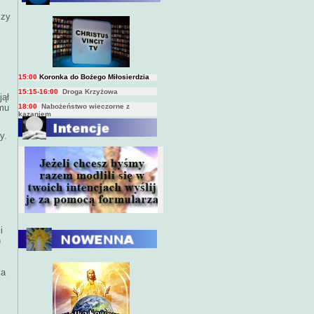
czy
BIEŻĄCY PROGRAM TRANSMISJI
BEZPOŚREDNICH
(na żywo)
7:00
Msza święta
15:00
Koronka do Bożego Miłosierdzia
15:15-16:00
Droga Krzyżowa
18:00
Nabożeństwo wieczorne z
kazaniem
jął
zmu
10:00
Niedzielna Msza święta w miarę
możliwości ks. Piotra
y.
i
)
ka