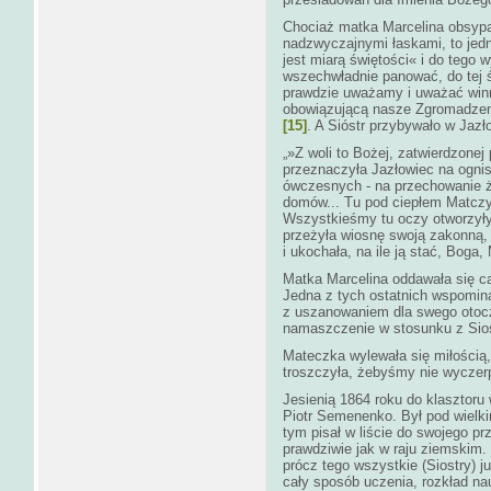
Chociaż matka Marcelina obsyp
nadzwyczajnymi łaskami, to jedna
jest miarą świętości« i do tego
wszechwładnie panować, do tej śm
prawdzie uważamy i uważać winn
obowiązującą nasze Zgromadzeni
[15]
. A Sióstr przybywało w Jaz
„»Z woli to Bożej, zatwierdzone
przeznaczyła Jazłowiec na ognis
ówczesnych - na przechowanie ż
domów... Tu pod ciepłem Matczy
Wszystkieśmy tu oczy otworzyły
przeżyła wiosnę swoją zakonną,
i ukochała, na ile ją stać, Boga
Matka Marcelina oddawała się cała
Jedna z tych ostatnich wspomin
z uszanowaniem dla swego otocz
namaszczenie w stosunku z Sios
Mateczka wylewała się miłością, 
troszczyła, żebyśmy nie wyczerp
Jesienią 1864 roku do klasztoru
Piotr Semenenko. Był pod wielki
tym pisał w liście do swojego pr
prawdziwie jak w raju ziemskim.
prócz tego wszystkie (Siostry) 
cały sposób uczenia, rozkład nau