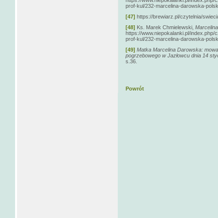
prof-kul/232-marcelina-darowska-pols
[47]
https://brewiarz.pl/czytelnia/swiec
[48]
Ks. Marek Chmielewski,
Marcelin
https://www.niepokalanki.pl/index.php/
prof-kul/232-marcelina-darowska-pols
[49]
Matka Marcelina Darowska: mowa
pogrzebowego w Jazłowcu dnia 14 styc
s.36.
Powrót