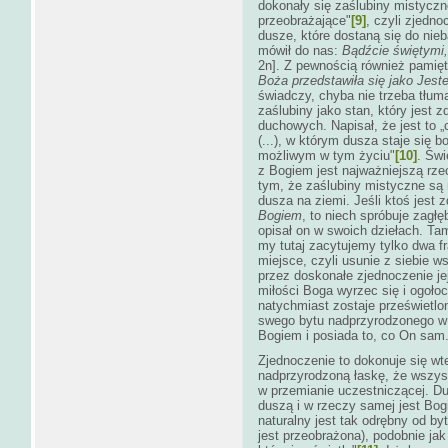
dokonały się zaślubiny mistyczn
przeobrażające"
[9]
, czyli zjedno
dusze, które dostaną się do ni
mówił do nas:
Bądźcie świętymi,
2n]. Z pewnością również pamię
Boża przedstawiła się jako Jest
świadczy, chyba nie trzeba tłum
zaślubiny jako stan, który jest
duchowych. Napisał, że jest to 
(...), w którym dusza staje się 
możliwym w tym życiu"
[10]
. Świ
z Bogiem jest najważniejszą rze
tym, że zaślubiny mistyczne są
dusza na ziemi. Jeśli ktoś jest
Bogiem
, to niech spróbuje zagł
opisał on w swoich dziełach. Ta
my tutaj zacytujemy tylko dwa f
miejsce, czyli usunie z siebie w
przez doskonałe zjednoczenie jej
miłości Boga wyrzec się i ogołoc
natychmiast zostaje prześwietlo
swego bytu nadprzyrodzonego w 
Bogiem i posiada to, co On sam
Zjednoczenie to dokonuje się w
nadprzyrodzoną łaskę, że wszyst
w przemianie uczestniczącej. D
duszą i w rzeczy samej jest Bog
naturalny jest tak odrębny od by
jest przeobrażona), podobnie jak