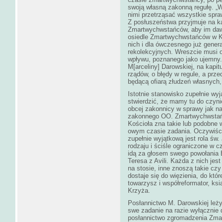
swoją własną zakonną regułę. „
nimi przetrząsać wszystkie spr
Z posłuszeństwa przyjmuje na 
Zmartwychwstańców, aby im daw
osiedle Zmartwychwstańców w Kra
nich i dla ówczesnego już gener
rekolekcyjnych. Wreszcie musi o
wpływu, poznanego jako ujemny
M[arceliny] Darowskiej, na kapi
rządów, o błędy w regule, a prze
będącą ofiarą złudzeń własnych,
Istotnie stanowisko zupełnie wyj
stwierdzić, że mamy tu do czyni
obcej zakonnicy w sprawy jak n
zakonnego OO. Zmartwychwstańcó
Kościoła zna takie lub podobne 
owym czasie zadania. Oczywiście
zupełnie wyjątkową jest rola św
rodzaju i ściśle ograniczone w c
idą za głosem swego powołania 
Teresa z Avili. Każda z nich jes
na stosie, inne znoszą takie czy
dostaje się do więzienia, do któ
towarzysz i współreformator, ks
Krzyża.
Posłannictwo M. Darowskiej leż
swe zadanie na razie wyłącznie d
posłannictwo zgromadzenia Zmar