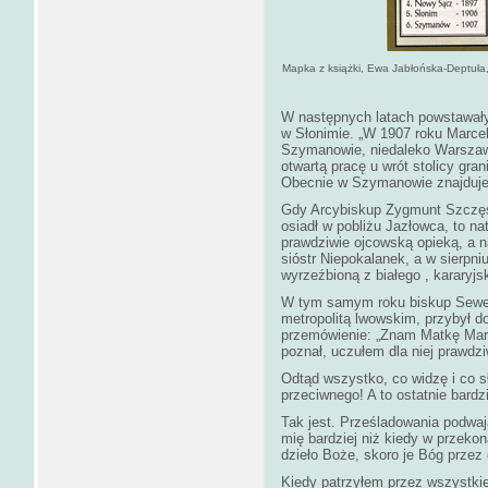
Mapka z książki, Ewa Jabłońska-Deptuła
W następnych latach powstawały
w Słonimie. „W 1907 roku Marcel
Szymanowie, niedaleko Warszaw
otwartą pracę u wrót stolicy gr
Obecnie w Szymanowie znajduje
Gdy Arcybiskup Zygmunt Szczęsn
osiadł w pobliżu Jazłowca, to nat
prawdziwie ojcowską opieką, a n
sióstr Niepokalanek, a w sierpni
wyrzeźbioną z białego , kararyj
W tym samym roku biskup Sewery
metropolitą lwowskim, przybył d
przemówienie: „Znam Matkę Marce
poznał, uczułem dla niej prawdzi
Odtąd wszystko, co widzę i co 
przeciwnego! A to ostatnie bardzi
Tak jest. Prześladowania podwaja
mię bardziej niż kiedy w przek
dzieło Boże, skoro je Bóg przez
Kiedy patrzyłem przez wszystki