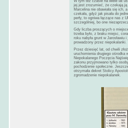
W tym też czasie na wiele lat u
jej jest zrozumieć, że czekają ją
Marcelina nie obawiała się ich, 
czekała, gdyż jak pisała do jedn
perły, to ogniwa łączące nas z
szczególniej, bo one niezaprzec
Gdy liczba proszących o miejsce
trzeba było, z braku miejsc, co
roku nabyła grunt w Jarosławiu i
prowadzony przez niepokalanki.
Przez dziesięć lat, od chwili zło
uruchomienia drugiego ośrodka 
Niepokalanego Poczęcia Najświęt
zakonu przyjmowano tylko osoby
pochodzenie społeczne. Jeszcz
otrzymała dekret Stolicy Apostol
zgromadzenie niepokalanek.