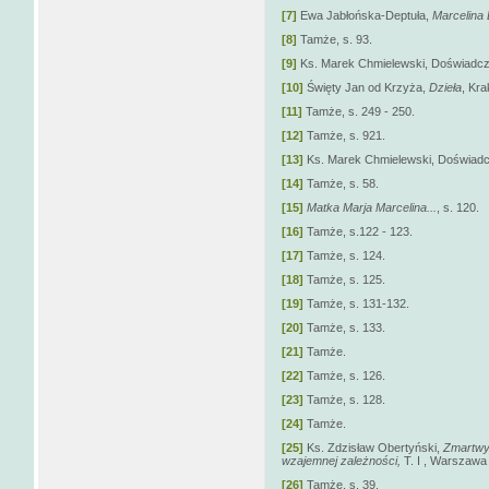
[7]
Ewa Jabłońska-Deptuła,
Marcelina 
[8]
Tamże, s. 93.
[9]
Ks. Marek Chmielewski, Doświadczen
[10]
Święty Jan od Krzyża,
Dzieła
, Kra
[11]
Tamże, s. 249 - 250.
[12]
Tamże, s. 921.
[13]
Ks. Marek Chmielewski, Doświadcze
[14]
Tamże, s. 58.
[15]
Matka Marja Marcelina...
, s. 120.
[16]
Tamże, s.122 - 123.
[17]
Tamże, s. 124.
[18]
Tamże, s. 125.
[19]
Tamże, s. 131-132.
[20]
Tamże, s. 133.
[21]
Tamże.
[22]
Tamże, s. 126.
[23]
Tamże, s. 128.
[24]
Tamże.
[25]
Ks. Zdzisław Obertyński,
Zmartwy
wzajemnej zależności,
T. I , Warszawa 
[26]
Tamże, s. 39.