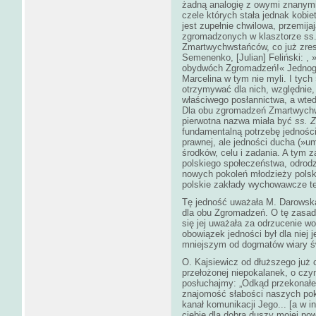
żadną analogię z owymi znanymi
czele których stała jednak kobi
jest zupełnie chwilowa, przemij
zgromadzonych w klasztorze ss.
Zmartwychwstańców, co już zres
Semenenko, [Julian] Feliński: ,
obydwóch Zgromadzeń!« Jednogł
Marcelina w tym nie myli. I tych 
otrzymywać dla nich, względnie,
właściwego posłannictwa, a wted
Dla obu zgromadzeń Zmartwychw
pierwotna nazwa miała być
ss. 
fundamentalną potrzebę jedności
prawnej, ale jedności ducha (»u
środków, celu i zadania. A tym 
polskiego społeczeństwa, odrodz
nowych pokoleń młodzieży polskie
polskie zakłady wychowawcze te
Tę jedność uważała M. Darowsk
dla obu Zgromadzeń. O tę zasadę
się jej uważała za odrzucenie w
obowiązek jedności był dla niej
mniejszym od dogmatów wiary świ
O. Kajsiewicz od dłuższego już 
przełożonej niepokalanek, o czy
posłuchajmy: „Odkąd przekonałem
znajomość słabości naszych pok
kanał komunikacji Jego... [a w 
ciebie dla dobra duszy mojej pow