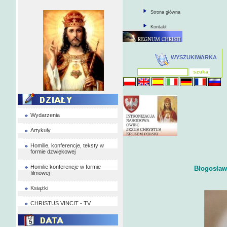
Strona główna
Kontakt
WYSZUKIWARKA
Wydarzenia
Artykuły
Homilie, konferencje, teksty w
formie dzwiękowej
Homilie konferencje w formie
Błogosław
filmowej
Książki
CHRISTUS VINCIT - TV