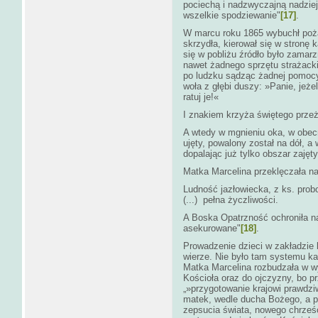
pociechą i nadzwyczajną nadziej
wszelkie spodziewanie"
[17]
.
W marcu roku 1865 wybuchł poża
skrzydła, kierował się w stronę 
się w pobliżu źródło było zamarz
nawet żadnego sprzętu strażacki
po ludzku sądząc żadnej pomocy 
woła z głębi duszy: »Panie, jeżeli
ratuj je!«
I znakiem krzyża świętego przeż
A wtedy w mgnieniu oka, w obecn
ujęty, powalony został na dół, a 
dopalając już tylko obszar zajęt
Matka Marcelina przeklęczała na
Ludność jazłowiecka, z ks. prob
(...) pełna życzliwości.
A Boska Opatrzność ochroniła naw
asekurowane"
[18]
.
Prowadzenie dzieci w zakładzie b
wierze. Nie było tam systemu kar
Matka Marcelina rozbudzała w w
Kościoła oraz do ojczyzny, bo p
„»przygotowanie krajowi prawdziw
matek, wedle ducha Bożego, a p
zepsucia świata, nowego chrześc