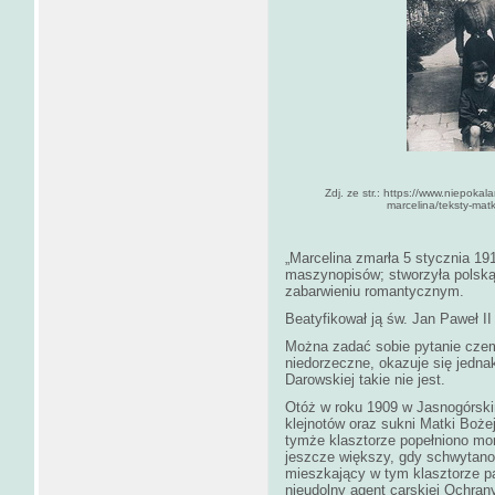
Zdj. ze str.: https://www.niepok
marcelina/teksty-matk
„Marcelina zmarła 5 stycznia 19
maszynopisów; stworzyła polską
zabarwieniu romantycznym.
Beatyfikował ją św. Jan Paweł I
Można zadać sobie pytanie czem
niedorzeczne, okazuje się jedna
Darowskiej takie nie jest.
Otóż w roku 1909 w Jasnogórski
klejnotów oraz sukni Matki Boże
tymże klasztorze popełniono mor
jeszcze większy, gdy schwytano 
mieszkający w tym klasztorze p
nieudolny agent carskiej Ochran