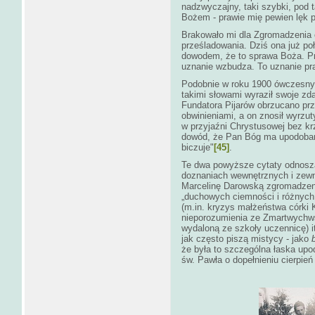
nadzwyczajny, taki szybki, pod
Bożem - prawie mię pewien lęk 
Brakowało mi dla Zgromadzenia o
prześladowania. Dziś ona już poł
dowodem, że to sprawa Boża. Pr
uznanie wzbudza. To uznanie pr
Podobnie w roku 1900 ówczesny k
takimi słowami wyraził swoje zda
Fundatora Pijarów obrzucano prz
obwinieniami, a on znosił wyrzut
w przyjaźni Chrystusowej bez krz
dowód, że Pan Bóg ma upodobanie
biczuje"
[45]
.
Te dwa powyższe cytaty odnoszą
doznaniach wewnętrznych i zew
Marcelinę Darowską zgromadzeni
„duchowych ciemności i różnych
(m.in. kryzys małżeństwa córki Ka
nieporozumienia ze Zmartwychws
wydaloną ze szkoły uczennicę) it
jak często piszą mistycy - jako
że była to szczególna łaska upo
św. Pawła o dopełnieniu cierpień