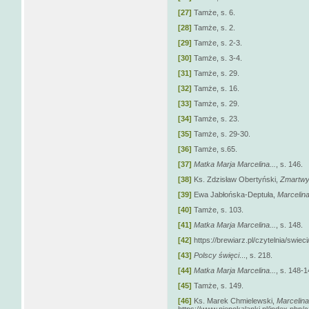
[27]
Tamże, s. 6.
[28]
Tamże, s. 2.
[29]
Tamże, s. 2-3.
[30]
Tamże, s. 3-4.
[31]
Tamże, s. 29.
[32]
Tamże, s. 16.
[33]
Tamże, s. 29.
[34]
Tamże, s. 23.
[35]
Tamże, s. 29-30.
[36]
Tamże, s.65.
[37]
Matka Marja Marcelina...
, s. 146.
[38]
Ks. Zdzisław Obertyński,
Zmartwy
[39]
Ewa Jabłońska-Deptuła,
Marcelin
[40]
Tamże, s. 103.
[41]
Matka Marja Marcelina...
, s. 148.
[42]
https://brewiarz.pl/czytelnia/swiec
[43]
Polscy święci
..., s. 218.
[44]
Matka Marja Marcelina...
, s. 148-1
[45]
Tamże, s. 149.
[46]
Ks. Marek Chmielewski,
Marcelin
https://www.niepokalanki.pl/index.php/