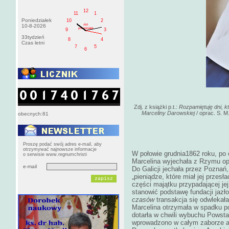
12
11
1
Poniedziałek
10
2
AM
10-8-2026
poniedziałek
9
3
33tydzień
8
4
Czas letni
7
5
6
Zdj. z książki p.t.:
Rozpamiętuję dni, k
Marceliny Darowskiej
/ oprac. S. 
obecnych:81
Proszę podać swój adres e-mail, aby
otrzymywać najnowsze informacje
W połowie grudnia1862 roku, po
o serwisie www.regnumchristi
Marcelina wyjechała z Rzymu op
e-mail
Do Galicji jechała przez Poznań
„pieniądze, które miał jej przes
części majątku przypadającej je
stanowić podstawę fundacji jazł
czasów
transakcja się odwlekała
Marcelina otrzymała w spadku po
dotarła w chwili wybuchu Powst
wprowadzono w całym zaborze a