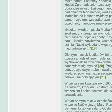
męże narodu i obrońcy Kościoła,
kiedyś Zgromadzenie rozszerzyło
Bożą ideę miłości każdego naro
nad dziećmi tego narodu, wedle
Marcelina po klasach wykłady pols
samem życiem, wszystko przeni
przedmioty narodowe miały pier
»Nauka i wiedza - pisała Matka 
źródłem, z którego ten wychodzi
nich zasady, pojęcia i cnoty. Źr
nauki. Nauka zatwierdza, wszech
usilnia. Nauki wykładane więc 
najgruntowniej«..."
[19]
.
Olbrzymi nacisk kładła również 
dzieci samodzielnego myślenia, 
wychowanek bardzo dziękowała i
nauczyłam się myśleć"
[20]
. Pro
potrzeb życiowych „obejmował c
wiedzieć powinna, bez przeciąże
zdrowiu się odbijającym"
[21]
.
W pierwszym kwartale roku 1868
Kajsiewicz, który dał Siostrom dw
wrażeniem i pełen pochwał dla s
prowadzenia.
W tym samym roku w czasie Boż
widzenie Najświętszej Maryi Pann
Semenenki tak opisała: „»Gdybym