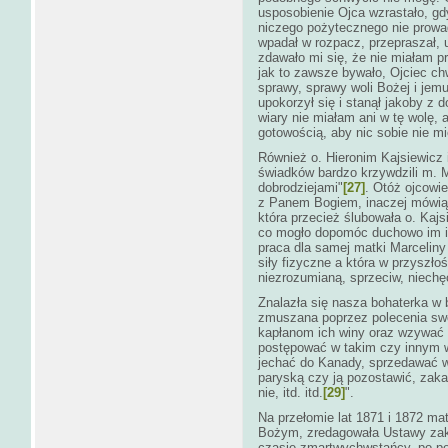
usposobienie Ojca wzrastało, gd
niczego pożytecznego nie prowad
wpadał w rozpacz, przepraszał, u
zdawało mi się, że nie miałam pr
jak to zawsze bywało, Ojciec chw
sprawy, sprawy woli Bożej i jemu 
upokorzył się i stanął jakoby z 
wiary nie miałam ani w tę wolę, 
gotowością, aby nic sobie nie m
Również o. Hieronim Kajsiewicz 
świadków bardzo krzywdzili m. 
dobrodziejami"
[27]
. Otóż ojcowie
z Panem Bogiem, inaczej mówi
która przecież ślubowała o. Kaj
co mogło dopomóc duchowo im i i
praca dla samej matki Marceliny
siły fizyczne a która w przyszło
niezrozumianą, sprzeciw, niechę
Znalazła się nasza bohaterka w ba
zmuszana poprzez polecenia sw
kapłanom ich winy oraz wzywać i
postępować w takim czy innym 
jechać do Kanady, sprzedawać w
paryską czy ją pozostawić, za
nie, itd. itd.
[29]
".
Na przełomie lat 1871 i 1872 m
Bożym, zredagowała Ustawy zak
czasie zmartwychwstańcy, po pe