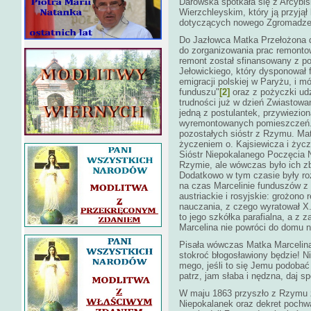
Darowska spotkała się z Arcyb
Wierzchleyskim, który ją przyją
dotyczących nowego Zgromadzenia
Do Jazłowca Matka Przełożona d
do zorganizowania prac remont
remont został sfinansowany z po
Jełowickiego, który dysponował
emigracji polskiej w Paryżu, i 
funduszu"
[2]
oraz z pożyczki udz
trudności już w dzień Zwiastowa
jedną z postulantek, przywiezi
wyremontowanych pomieszczeń. 
pozostałych sióstr z Rzymu. Mat
życzeniem o. Kajsiewicza i życ
Sióstr Niepokalanego Poczęcia 
Rzymie, ale wówczas było ich z
Dodatkowo w tym czasie były rozl
na czas Marcelinie funduszów z 
austriackie i rosyjskie: grożono
nauczania, z czego wyratował X.
to jego szkółka parafialna, a z z
Marcelina nie powróci do domu n
Pisała wówczas Matka Marcelina
stokroć błogosławiony będzie! N
mego, jeśli to się Jemu podobać
patrz, jam słaba i nędzna, daj s
W maju 1863 przyszło z Rzymu z
Niepokalanek oraz dekret pochwa