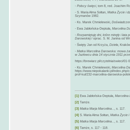
-
Polscy święci
, tom 8, red. Joachim
- S. Maria Alma Sołtan,
Matka Życie i d
Szymanów 1982.
- Ks. Marek Chmielewski,
Doświadczen
- Ewa Jabłońska-Deptuła,
Marcelina D
-
Rozpamiętuję dni, które minęły i lata
Darowskiej
/ oprac. S. M. Janina od 
- Święty Jan od Krzyża,
Dzieła
, Krakó
-
Matka Marcelina Darowska: mowa ża
w Jazłowcu dnia 14 stycznia 1911 prze
https://brewiarz.pl/czytelnia/swieci/01
- Ks. Marek Chmielewski,
Marcelina D
https://www.niepokalanki.pl/index.php/
prof-kul/232-marcelina-darowska-pols
[1]
Ewa Jabłońska-Deptuła,
Marcelina 
[2]
Tamże.
[3]
Matka Marja Marcelina...
, s. 117.
[4]
S. Maria Alma Sołtan,
Matka Życie i
[5]
Matka Marja Marcelina...
, s. 117.
[6]
Tamże, s. 117 - 118.