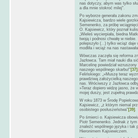
nas dotyczy, abym was tylko słuc
a dla mnie stokroć milej".
Po wyborze generała zakonu zm
Kajsiewicza, bardzo wiele gorzki
Semenenko, za próbę wciągnięci
O. Kajsiewicz, który poznał kulis
„Wieleś wycierpiała, biedna Matk
twoją i podnosi chwałę w niebie.
polepszyło (...) tylko wciąż daj
modliła i wciąż na nas nastawała.
Wówczas zaczęła się reforma zm
Jazłowca. Tam miał nauki dla si
Marcelinę powiedział wzruszony
naszego wspólnego skarbu!"
[37]
Felińskiego: „»Muszę teraz wyzn
prawdziwą założycielką naszego 
nas. Wróciwszy z Jazłowca odbył
»Teraz dopiero widzę jasno, że 
mojej duszy, jest zupełną prawd
W roku 1873 w Środę Popielcową
Kajsiewicz, „z którym niemal pr
osobistego posłuszeństwa"
[39]
.
Po śmierci o. Kajsiewicza obowi
Piotr Semenenko. Jednak z tym 
znaleźć wspólnego języka i tak 
Hieronimem Kajsiewiczem.