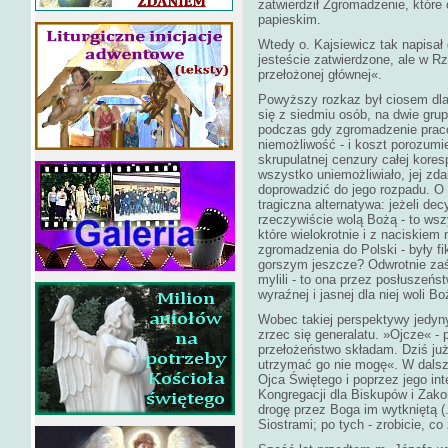
zatwierdził Zgromadzenie, które
papieskim.
Wtedy o. Kajsiewicz tak napisał
jesteście zatwierdzone, ale w R
przełożonej głównej«.
Powyższy rozkaz był ciosem dla 
się z siedmiu osób, na dwie gru
podczas gdy zgromadzenie praco
niemożliwość - i koszt porozumi
skrupulatnej cenzury całej kore
wszystko uniemożliwiało, jej zd
doprowadzić do jego rozpadu. O wi
tragiczna alternatywa: jeżeli dec
rzeczywiście wolą Bożą - to wsz
które wielokrotnie i z naciskiem 
zgromadzenia do Polski - były f
gorszym jeszcze? Odwrotnie zaś 
mylili - to ona przez posłuszeń
wyraźnej i jasnej dla niej woli Bo
Wobec takiej perspektywy jedyny
zrzec się generalatu. »Ojcze« - 
przełożeństwo składam. Dziś już
utrzymać go nie mogę«. W dalszy
Ojca Świętego i poprzez jego in
Kongregacji dla Biskupów i Zak
drogę przez Boga im wytkniętą (..
Siostrami; po tych - zrobicie, co