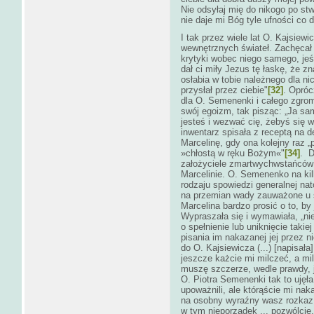
Nie odsyłaj mię do nikogo po st
nie daje mi Bóg tyle ufności co d
I tak przez wiele lat O. Kajsiew
wewnętrznych świateł. Zachęcał 
krytyki wobec niego samego, jeśl
dał ci miły Jezus tę łaskę, że z
osłabia w tobie należnego dla ni
przysłał przez ciebie"
[32]
. Opróc
dla O. Semenenki i całego zgr
swój egoizm, tak pisząc: „Ja sam
jesteś i wezwać cię, żebyś się w
inwentarz spisała z receptą na d
Marcelinę, gdy ona kolejny raz „p
»chłostą w ręku Bożym«"
[34]
. D
założyciele zmartwychwstańców 
Marcelinie. O. Semenenko na kil
rodzaju spowiedzi generalnej nat
na przemian wady zauważone u s
Marcelina bardzo prosić o to, by
Wypraszała się i wymawiała, „nie
o spełnienie lub uniknięcie taki
pisania im nakazanej jej przez n
do O. Kajsiewicza (...) [napisała
jeszcze każcie mi milczeć, a m
muszę szczerze, wedle prawdy, j
O. Piotra Semenenki tak to ujęła
upoważnili, ale którąście mi na
na osobny wyraźny wasz rozkaz,
w tym nieporządek ... pozwólcie