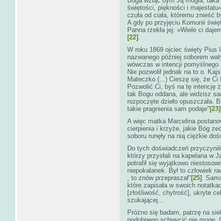
Boga wziąć bym Ją mogła, taka 
świętości, piękności i majestatu
czuła od ciała, któremu znieść by
A gdy po przyjęciu Komunii świę
Panna rzekła jej: »Wiele ci daje
[22]
.
W roku 1869 ojciec święty Pius 
nazwanego później soborem waty
wówczas w intencji pomyślnego p
Nie pozwolił jednak na to o. Kajs
Mateczko (...) Cieszę się, że Ci
Pozwolić Ci, byś na tę intencję 
tak Bogu oddana, ale widzisz sa
rozpoczęte dzieło opuszczała. B
takie pragnienia sam podaje"
[23]
A więc matka Marcelina postano
cierpienia i krzyże, jakie Bóg z
soboru runęły na nią ciężkie doś
Do tych doświadczeń przyczynil
którzy przysłali na kapelana w 
potrafił się wyjątkowo niestosown
niepokalanek. Był to człowiek r
, to znów przepraszał"
[25]
. Sama
które zapisała w swoich notatkac
[złośliwość, chytrość], ukryte c
szukającej...
Próżno się badam, patrzę na sie
podobnego schwycić nie mogę. G