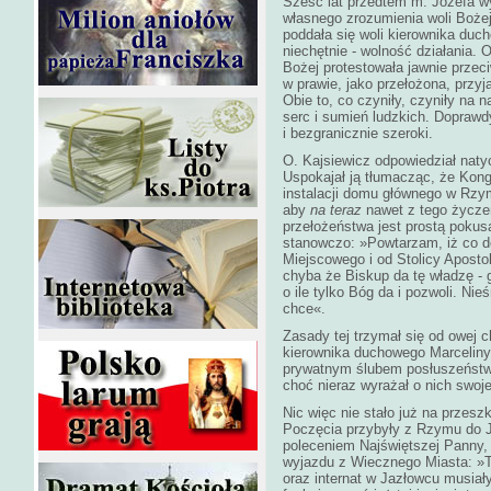
Sześć lat przedtem m. Józefa w
własnego zrozumienia woli Boże
poddała się woli kierownika duch
niechętnie - wolność działania. 
Bożej protestowała jawnie przec
w prawie, jako przełożona, przyj
Obie to, co czyniły, czyniły na n
serc i sumień ludzkich. Doprawd
i bezgranicznie szeroki.
O. Kajsiewicz odpowiedział natyc
Uspokajał ją tłumacząc, że Kongr
instalacji domu głównego w Rzym
aby
na teraz
nawet z tego życzen
przełożeństwa jest prostą pokusą
stanowczo: »Powtarzam, iż co d
Miejscowego i od Stolicy Aposto
chyba że Biskup da tę władzę -
o ile tylko Bóg da i pozwoli. Ni
chce«.
Zasady tej trzymał się od owej c
kierownika duchowego Marceliny,
prywatnym ślubem posłuszeństwa
choć nieraz wyrażał o nich swoje
Nic więc nie stało już na przes
Poczęcia przybyły z Rzymu do Ja
poleceniem Najświętszej Panny, 
wyjazdu z Wiecznego Miasta: »T
oraz internat w Jazłowcu musiały