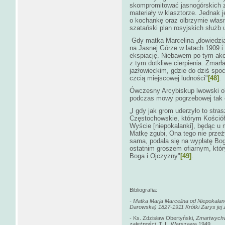
skompromitować jasnogórskich 
materiały w klasztorze. Jednak 
o kochankę oraz olbrzymie własn
szatański plan rosyjskich służb
Gdy matka Marcelina „dowiedział
na Jasnej Górze w latach 1909 i 
ekspiację. Niebawem po tym akci
z tym dotkliwe cierpienia. Zmarł
jazłowieckim, gdzie do dziś spo
czcią miejscowej ludności"
[48]
.
Ówczesny Arcybiskup lwowski o
podczas mowy pogrzebowej tak o 
„I gdy jak grom uderzyło to str
Częstochowskie, którym Kościół
Wyście [niepokalanki], będąc u 
Matkę zgubi, Ona tego nie przeży
sama, podała się na wypłatę Bogu
ostatnim groszem ofiarnym, któr
Boga i Ojczyzny"
[49]
.
Bibliografia:
- Matka Marja Marcelina od Niepokalan
Darowska) 1827-1911 Krótki Zarys jej
- Ks. Zdzisław Obertyński,
Zmartwychw
zależności,
T. I , Warszawa 1949.