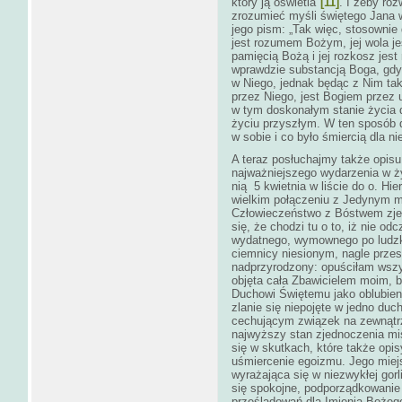
który ją oświetla"
[11]
. I żeby roz
zrozumieć myśli świętego Jana 
jego pism: „Tak więc, stosownie 
jest rozumem Bożym, jej wola je
pamięcią Bożą i jej rozkosz jest
wprawdzie substancją Boga, gdy
w Niego, jednak będąc z Nim tak 
przez Niego, jest Bogiem przez
w tym doskonałym stanie życia 
życiu przyszłym. W ten sposób 
w sobie i co było śmiercią dla n
A teraz posłuchajmy także opisu
najważniejszego wydarzenia w ż
nią 5 kwietnia w liście do o. Hi
wielkim połączeniu z Jedynym 
Człowieczeństwo z Bóstwem zjed
się, że chodzi tu o to, iż nie o
wydatnego, wymownego po ludzku
ciemnicy niesionym, nagle przesz
nadprzyrodzony: opuściłam wszyst
objęta cała Zbawicielem moim, b
Duchowi Świętemu jako oblubieni
zlanie się niepojęte w jedno duc
cechującym związek na zewnątr
najwyższy stan zjednoczenia mi
się w skutkach, które także opis
uśmiercenie egoizmu. Jego miejs
wyrażająca się w niezwykłej gorl
się spokojne, podporządkowanie w
prześladowań dla Imienia Bożeg