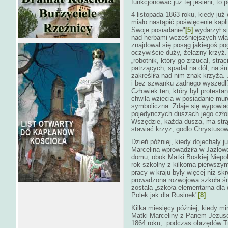
funkcjonować już tej jesieni; to
4 listopada 1863 roku, kiedy już
miało nastąpić poświęcenie kapl
Swoje posiadanie"
[5]
wydarzył si
nad herbami wcześniejszych właś
znajdował się posąg jakiegoś p
oczywiście duży, żelazny krzyż.
„robotnik, który go zrzucał, str
patrzących, spadał na dół, na śm
zakreśliła nad nim znak krzyża
i bez szwanku żadnego wyszedł
Człowiek ten, który był protesta
chwila wzięcia w posiadanie mur
symboliczna. Zdaje się wypowia
pojedynczych duszach jego człon
Wszędzie, każda dusza, ma str
stawiać krzyż, godło Chrystuso
Dzień później, kiedy dojechały j
Marcelina wprowadziła w Jazłowc
domu, obok Matki Boskiej Niepok
rok szkolny z kilkoma pierwszy
pracy w kraju były więcej niż sk
prowadzona rozwojowa szkoła śr
została „szkoła elementarna dla
Polek jak dla Rusinek"
[8]
.
Kilka miesięcy później, kiedy mi
Matki Marceliny z Panem Jezus
1864 roku, „podczas obrzędów T