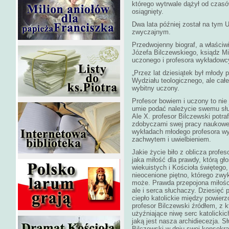
którego wytrwale dążył od czas
osiągnięty.
Dwa lata później został na tym
zwyczajnym.
Przedwojenny biograf, a właściw
Józefa Bilczewskiego, ksiądz Mi
uczonego i profesora wykładowc
„Przez lat dziesiątek był młody 
Wydziału teologicznego, ale całe
wybitny uczony.
Profesor bowiem i uczony to nie 
umie podać należycie swemu słu
Ale X. profesor Bilczewski potra
zdobyczami swej pracy naukowe
wykładach młodego profesora wyr
zachwytem i uwielbieniem.
Jakie życie biło z oblicza profes
jaka miłość dla prawdy, którą gł
wiekuistych i Kościoła świętego
nieocenione piętno, którego zwyk
może. Prawda przepojona miłości
ale i serca słuchaczy. Dziesięć 
ciepło katolickie między powierz
profesor Bilczewski źródłem, z 
użyźniające niwę serc katolickic
jaką jest nasza archidiecezja. 
Bilczewski w dniu swej konsekrac