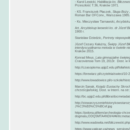
- Karol Lewicki,
Habilitacja ks. Bilczew
Przeszłość T.36, Kraków 1971.
- KS. Franciszek Płaczek,
Sługa Boży 
Roman Bar OFConv., Warszawa 1985.
- Ks. Mieczysław Tarnawski,
Arcybisku
Art.
Arcybiskup lwowski ks. dr Józef B
1900 r.
Stanisław Dziedzic,
Portrety niepospoli
Józef Cezary Kałużny,
Święty Józef Bi
interdyscyplinarna metoda w świetle n
Kraków 2015.
Konrad Meus
, Lata gimnazjalne święte
Cracoviensia
Tom 19, 2013r. Dost. w Int
http://czasopisma.upjp2.edu.pl/foliahist
https://brewiarz.pl/czytelnia/swieci/10
http://www.lowadowice.pl/o-szkole/histo
Marcin Sanak,
Ksiądz Eustachy Skroch
chrześcijańskiej
,
Dost. w Intern. na str.
http://bc.upjp2.edu.pl/dlibra/docmetad
http://stowarzyszeniehistorykowstaroz
J%C3%B3%C5%BCef.jpg
https://polona.pl/item/archeologia-chrz
dogmatu,ODQ5MTA4NDI/4/#info:metad
http://www.wadowita.net/bilczewski.php
https://www.vatican.va/news_services/l