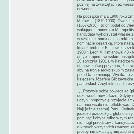
później na zwierzętach aż wresz
dowodem.
Na początku maja 1900 roku zma
Morawski (1819-1900). Ówczesny
(1857-1938) i to on podał do Wi
wakujące stanowisko Metropolit
kandydata wykorzystał własne z
w szybszej nominacji na rektora
nominację cesarską, która nastąp
ksiądz profesor Bilczewski zrzek
1900 r. Leon XIII mianował 40 - 
arcybiskupem lwowskim obrządku
20 stycznia 1901 r. w katedrze 
stanowczością przyznać, że ksiąd
aby na tronie arcybiskupim zasi
przed tą nominacją. Wynika to z
księdzem Józefem Bilczewskim a
pasterskich Arcybiskupa. Tu prz
„...Pozwolę sobie powiedzieć [pi
uczciwość mówić każe. Gdyby m
uczynił propozycję przyjęcia ar
na mnie wcale nie reflektować. D
Najj.[aśniejszemu] Panu. Jednak
jeszcze przedłożę z głębi duszy
pominąć i chyba tylko w tym ra
nie mógł przedstawić kandydató
a których wszystkich uważam za 
prośby nie skłaniają mię żadne o