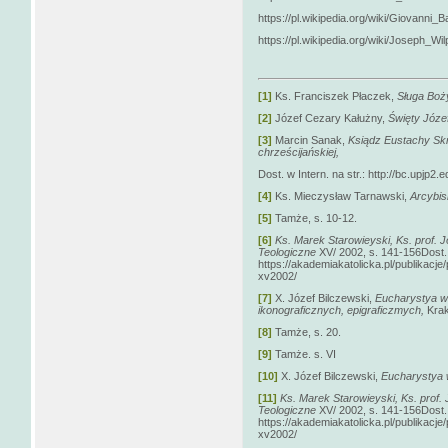
https://pl.wikipedia.org/wiki/Giovanni_
https://pl.wikipedia.org/wiki/Joseph_Wil
[1]
Ks. Franciszek Płaczek,
Sługa Boży
[2]
Józef Cezary Kałużny,
Święty Józef
[3]
Marcin Sanak,
Ksiądz Eustachy Skr
chrześcijańskiej
,
Dost. w Intern. na str.: http://bc.upjp
[4]
Ks. Mieczysław Tarnawski,
Arcybis
[5]
Tamże, s. 10-12.
[6]
Ks. Marek Starowieyski,
Ks. prof. 
Teologiczne
XV/ 2002, s. 141-156Dost. w
https://akademiakatolicka.pl/publikacj
xv2002/
[7]
X. Józef Bilczewski,
Eucharystya w
ikonograficznych, epigraficzmych,
Krak
[8]
Tamże, s. 20.
[9]
Tamże. s. VI
[10]
X. Józef Bilczewski,
Eucharystya w
[11]
Ks. Marek Starowieyski,
Ks. prof.
Teologiczne
XV/ 2002, s. 141-156Dost. w
https://akademiakatolicka.pl/publikacj
xv2002/