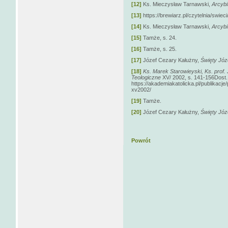
[12]
Ks. Mieczysław Tarnawski,
Arcybi
[13]
https://brewiarz.pl/czytelnia/swiec
[14]
Ks. Mieczysław Tarnawski,
Arcybi
[15]
Tamże, s. 24.
[16]
Tamże, s. 25.
[17]
Józef Cezary Kałużny,
Święty Józe
[18]
Ks. Marek Starowieyski,
Ks. prof.
Teologiczne
XV/ 2002, s. 141-156Dost. w
https://akademiakatolicka.pl/publikacj
xv2002/
[19]
Tamże.
[20]
Józef Cezary Kałużny,
Święty Józe
Powrót