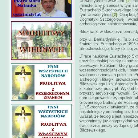
Uniwersytecie Lwowskim"
[1]
imie
ministerialny przenosił w tym sa
Eustachego Skrochowskiego i o
tym Uniwersytecie
[2]
. Obaj księ
Dogmatyki Szczegółowej i wkłada
archeologiczne zainteresowania, 
Bilczewski w klasztorze bernar
przy ul. Bernardyńskiej. Ta blis
śmierci ks. Eustachego w 1895 r
Skrochowskiego, który dzisiaj z
„Prace naukowe Eustachego Skro
chrześcijańskiej należy uznać za
pierwszym Polakiem, który grunt
wczesnochrześcijańskich, i pier
wydane na ziemiach polskich. Pr
archeologii i liturgiki prowadzony
Bilczewskiego i ks. Antoniego Ju
kilkutomowej pracy pt. Wykład Lit
przyszły arcybiskup lwowski, Sk
sam nie prowadził wykopalisk, al
Giovanniego Battisty de Rossieg
(...) Skrochowski stwierdził, że
najzdolniejszy archeolog bez teo
uważał, że teologia jest nieodz
wspominany już antyprzykład ws
świetle zrozumiały wydaje się t
Bilczewskiego.