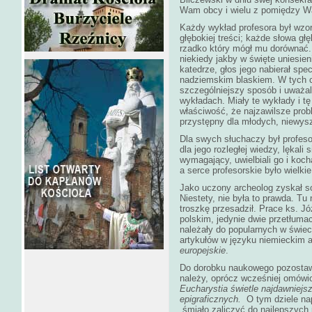
Wam obcy i wielu z pomiędzy Wa
Każdy wykład profesora był wz
głębokiej treści; każde słowa g
rzadko który mógł mu dorównać. 
niekiedy jakby w święte uniesien
katedrze, głos jego nabierał spec
nadziemskim blaskiem. W tych c
szczególniejszy sposób i uważali
wykładach. Miały te wykłady i tę
właściwość, że najzawilsze pro
przystępny dla młodych, niewys
Dla swych słuchaczy był profesor
dla jego rozległej wiedzy, lękali
wymagający, uwielbiali go i kocha
a serce profesorskie było wielkie
Jako uczony archeolog zyskał so
Niestety, nie była to prawda. Tu
troszkę przesadził. Prace ks. J
polskim, jedynie dwie przetłumac
należały do popularnych w świec
artykułów w języku niemieckim a
europejskie
.
Do dorobku naukowego pozostawi
należy, oprócz wcześniej omówio
Eucharystia świetle najdawniej
epigraficznych.
O tym dziele nap
„śmiało zaliczyć do najlepszych 