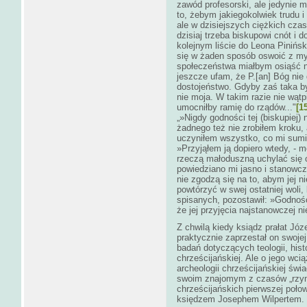
zawód profesorski, ale jedynie m
to, żebym jakiegokolwiek trudu i 
ale w dzisiejszych ciężkich cza
dzisiaj trzeba biskupowi cnót i 
kolejnym liście do Leona Pinińsk
się w żaden sposób oswoić z myśl
społeczeństwa miałbym osiąść na 
jeszcze ufam, że P.[an] Bóg nie
dostojeństwo. Gdyby zaś taka był
nie moja. W takim razie nie wątpi
umocniłby ramię do rządów..."
[1
„»Nigdy godności tej (biskupiej)
żadnego też nie zrobiłem kroku,
uczyniłem wszystko, co mi sumie
»Przyjąłem ją dopiero wtedy, - m
rzeczą małoduszną uchylać się o
powiedziano mi jasno i stanowczo
nie zgodzą się na to, abym jej n
powtórzyć w swej ostatniej woli,
spisanych, pozostawił: »Godnośc
że jej przyjęcia najstanowczej 
Z chwilą kiedy ksiądz prałat Józ
praktycznie zaprzestał on swoje
badań dotyczących teologii, hist
chrześcijańskiej. Ale o jego wc
archeologii chrześcijańskiej św
swoim znajomym z czasów „rzym
chrześcijańskich pierwszej poło
księdzem Josephem Wilpertem.