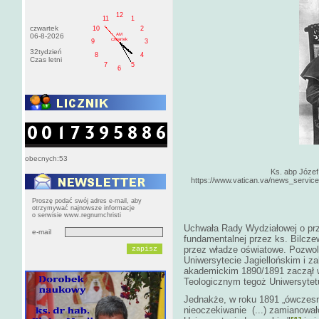
12
11
1
czwartek
10
2
AM
06-8-2026
czwartek
9
3
32tydzień
8
4
Czas letni
7
5
6
obecnych:53
Ks. abp Józef 
https://www.vatican.va/news_services
Proszę podać swój adres e-mail, aby
otrzymywać najnowsze informacje
o serwisie www.regnumchristi
Uchwała Rady Wydziałowej o prz
e-mail
fundamentalnej przez ks. Bilcz
przez władze oświatowe. Pozwoli
Uniwersytecie Jagiellońskim i z
akademickim 1890/1891 zaczął 
Teologicznym tegoż Uniwersytet
Jednakże, w roku 1891 „ówczesn
nieoczekiwanie (...) zamianowa