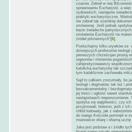
czasów. Zebrał w niej Bilczewsk
sprawowaniu Eucharystii, a wię
żydowskich, następnie świadectwa
praktyki eucharystyczne. Wartoś
nie zebrał tak szerokiej dokumen
omówionej. Jeśli jednak spotyka
bazie świadectw patrystycznych, (
omówienia Eucharystii na materi
źródeł piśmiennych"
[6]
.
Posłuchajmy kilku urywków ze w
dzisiejszych profesorów teologii
pierwszych chrześcijan prostą re
orgeonów i misteriów pogańskich,
zahipnotyzowawszy współczesnyc
katolicką eucharystię tak szczęśl
tym kataklizmie zachowała milcz
Sąd to całkiem zrozumiały, bo j
teologii i dogmatów, tak też i pr
bezsakramentalny i bezdogmatyc
jej treści i ogłosić nawet starolu
następstwach nieporozumienie. Sm
spotyka się wątpliwości, czy ich
przyjmowali; bolesno, jeśli z ich
chłód lodowaty, jak z nabożeństw
do swego Kościoła pominęli w sw
mianowicie ofiarę i ofiarną uczt
Jaka jest podstaw a i źródło tyc
liturgicznego rytuału pierwotneg