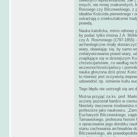
świetnych reprezentantów, Jak (.
innych, nie mniej znakomitych, 
Rossiego czy Bilczewskiego, z 
ideałów Kościoła pierwotnego i o
oskarżają o zniekształcenie trad
prawdą.
Nauka katolicka, mimo odnowy pa
by podać tylko imiona J.A. Móh
czy A. Rosminiego (1797-1855) -
archeologiczne miały dostarczyć 
wiary, obawiając się, by samo w
zrelatywizowania prawd wiary, u
znajdujące się w dzisiejszym Ko
chrześcijaństwie, co według nich
wczesnochrześcijańscy i pomnik
nauka głoszona dziś przez Kości
to również jest oczywistą niepra
udowodnić np. istnienie kultu e
Tego błędu nie ustrzegli się ani 
Można przyjąć za ks. prof. Mark
uczony pozostał bardzo w cieniu
Niestety ówczesne środowiska na
profesorze jako naukowcu. „Zami
Eucharystii Bilczewskiego, zajęt
Tarnawskiego, profesora histori
o opracowanie jego dorobku nauk
stanu zachowania archiwaliów do
Bilczewskiego, ale prawdopodobn