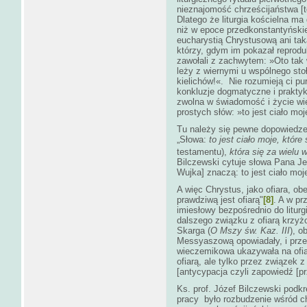
nieznajomość chrześcijaństwa [te
Dlatego że liturgia kościelna ma
niż w epoce przedkonstantyńskiej
eucharystią Chrystusową ani taką
którzy, gdym im pokazał reprodu
zawołali z zachwytem: »Oto tak 
leży z wiernymi u wspólnego stoł
kielichów!«. Nie rozumieją ci pu
konkluzje dogmatyczne i praktyk
zwolna w świadomość i życie wi
prostych słów: »to jest ciało moj
Tu należy się pewne dopowiedzen
„Słowa:
to jest ciało moje, któr
testamentu),
która się za wielu
Bilczewski cytuje słowa Pana J
Wujka] znaczą: to jest ciało moje
A więc Chrystus, jako ofiara, obe
prawdziwą jest ofiarą"
[8]
. A w pr
imiesłowy bezpośrednio do liturg
dalszego związku z ofiarą krzyż
Skarga (
O Mszy św. Kaz. III
), o
Messyaszową opowiadały, i przeds
wieczemikowa ukazywała na ofiar
ofiarą, ale tylko przez związek z
[antycypacja czyli zapowiedź [p
Ks. prof. Józef Bilczewski podkr
pracy było rozbudzenie wśród ch