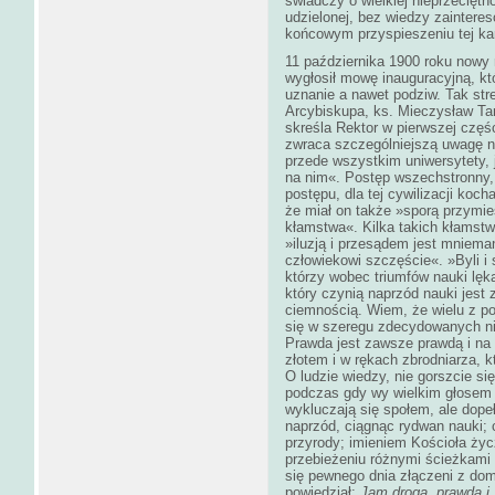
świadczy o wielkiej nieprzecięt
udzielonej, bez wiedzy zaintere
końcowym przyspieszeniu tej kar
11 października 1900 roku nowy
wygłosił mowę inauguracyjną, k
uznanie a nawet podziw. Tak str
Arcybiskupa, ks. Mieczysław Ta
skreśla Rektor w pierwszej częś
zwraca szczególniejszą uwagę n
przede wszystkim uniwersytety, j
na nim«. Postęp wszechstronny, 
postępu, dla tej cywilizacji koch
że miał on także »sporą przymie
kłamstwa«. Kilka takich kłamstw
»iluzją i przesądem jest mniema
człowiekowi szczęście«. »Byli i 
którzy wobec triumfów nauki lękali
który czynią naprzód nauki jest
ciemnością. Wiem, że wielu z po
się w szeregu zdecydowanych nie
Prawda jest zawsze prawdą i na u
złotem i w rękach zbrodniarza, k
O ludzie wiedzy, nie gorszcie si
podczas gdy wy wielkim głosem 
wykluczają się społem, ale dope
naprzód, ciągnąc rydwan nauki; 
przyrody; imieniem Kościoła ży
przebieżeniu różnymi ścieżkami s
się pewnego dnia złączeni z do
powiedział:
Jam droga, prawda i