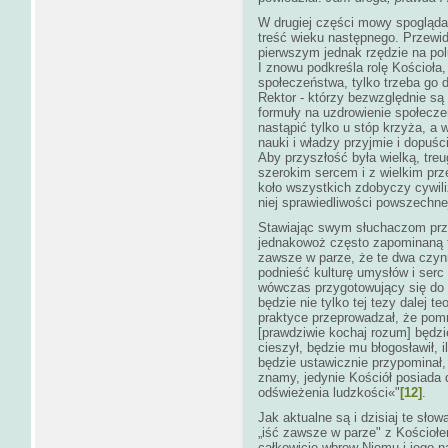
W drugiej części mowy spogląda
treść wieku następnego. Przewid
pierwszym jednak rzędzie na pol
I znowu podkreśla rolę Kościoła
społeczeństwa, tylko trzeba go d
Rektor - którzy bezwzględnie są
formuły na uzdrowienie społecz
nastąpić tylko u stóp krzyża, a 
nauki i władzy przyjmie i dopuści
Aby przyszłość była wielką, tre
szerokim sercem i z wielkim prz
koło wszystkich zdobyczy cywiliz
niej sprawiedliwości powszechne
Stawiając swym słuchaczom prze
jednakowoż często zapominaną te
zawsze w parze, że te dwa czynn
podnieść kulturę umysłów i serc 
wówczas przygotowujący się do 
będzie nie tylko tej tezy dalej te
praktyce przeprowadzał, że pom
[prawdziwie kochaj rozum] będzi
cieszył, będzie mu błogosławił, 
będzie ustawicznie przypominał, 
znamy, jedynie Kościół posiada 
odświeżenia ludzkości«"
[12]
.
Jak aktualne są i dzisiaj te sło
„iść zawsze w parze" z Kościołe
całkowicie wbrew Niemu i jego n