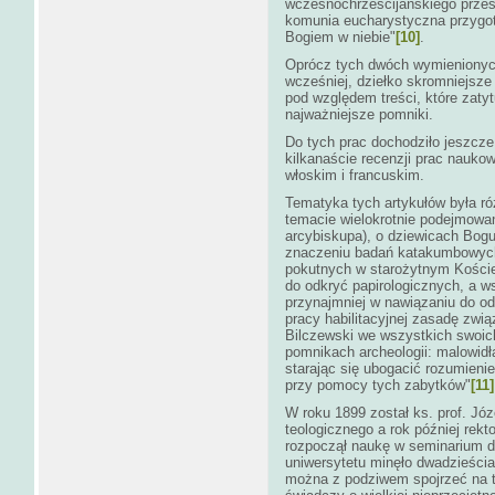
wczesnochrześcijańskiego prześw
komunia eucharystyczna przygot
Bogiem w niebie"
[10]
.
Oprócz tych dwóch wymienionych
wcześniej, dziełko skromniejsze
pod względem treści, które zatyt
najważniejsze pomniki.
Do tych prac dochodziło jeszcze
kilkanaście recenzji prac nauko
włoskim i francuskim.
Tematyka tych artykułów była ró
temacie wielokrotnie podejmowan
arcybiskupa), o dziewicach Bogu
znaczeniu badań katakumbowych 
pokutnych w starożytnym Kościel
do odkryć papirologicznych, a w
przynajmniej w nawiązaniu do o
pracy habilitacyjnej zasadę związ
Bilczewski we wszystkich swoic
pomnikach archeologii: malowidła
starając się ubogacić rozumienie
przy pomocy tych zabytków"
[11]
W roku 1899 został ks. prof. Jó
teologicznego a rok później rekt
rozpoczął naukę w seminarium do
uniwersytetu minęło dwadzieścia 
można z podziwem spojrzeć na t