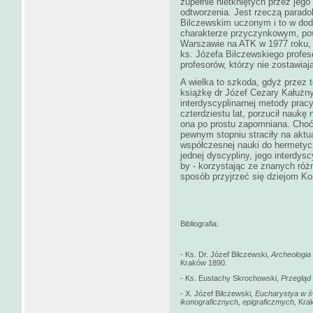
zupełnie nietkniętych przez jego 
odtworzenia. Jest rzeczą parado
Bilczewskim uczonym i to w doda
charakterze przyczynkowym, pow
Warszawie na ATK w 1977 roku, a
ks. Józefa Bilczewskiego profes
profesorów, którzy nie zostawiaj
A wielka to szkoda, gdyż przez 
książkę dr Józef Cezary Kałużny
interdyscyplinarnej metody prac
czterdziestu lat, porzucił naukę 
ona po prostu zapomniana. Choć
pewnym stopniu straciły na aktu
współczesnej nauki do hermetyc
jednej dyscypliny, jego interdysc
by - korzystając ze znanych ró
sposób przyjrzeć się dziejom Ko
Bibliografia:
- Ks. Dr. Józef Bilczewski,
Archeologia 
Kraków 1890.
- Ks. Eustachy Skrochowski,
Przegląd
- X. Józef Bilczewski,
Eucharystya w ś
ikonograficznych, epigraficzmych,
Krak