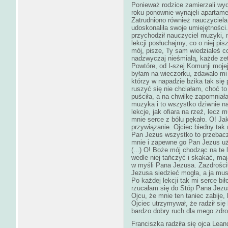
Ponieważ rodzice zamierzali wyd
roku ponownie wynajęli apartamen
Zatrudniono również nauczyciela 
udoskonaliła swoje umiejętności.
przychodził nauczyciel muzyki, n
lekcji posłuchajmy, co o niej p
mój, pisze, Ty sam wiedziałeś 
nadzwyczaj nieśmiałą, każde zet
Powtóre, od I‑szej Komunji mojej
byłam na wieczorku, zdawało mi s
którzy w napadzie bzika tak się p
ruszyć się nie chciałam, choć to
puściła, a na chwilkę zapomniał
muzyka i to wszystko dziwnie na
lekcje, jak ofiara na rzeź, lecz 
mnie serce z bólu pękało. O! Jak
przywiązanie. Ojciec biedny tak
Pan Jezus wszystko to przebacz
mnie i zapewne go Pan Jezus uż
(...) O! Boże mój chodząc na te 
wedle niej tańczyć i skakać, ma
w myśli Pana Jezusa. Zazdrości
Jezusa siedzieć mogła, a ja mus
Po każdej lekcji tak mi serce bi
rzucałam się do Stóp Pana Jezu
Ojcu, że mnie ten taniec zabije
Ojciec utrzymywał, że radził się 
bardzo dobry ruch dla mego zdr
Franciszka radziła się ojca Lea