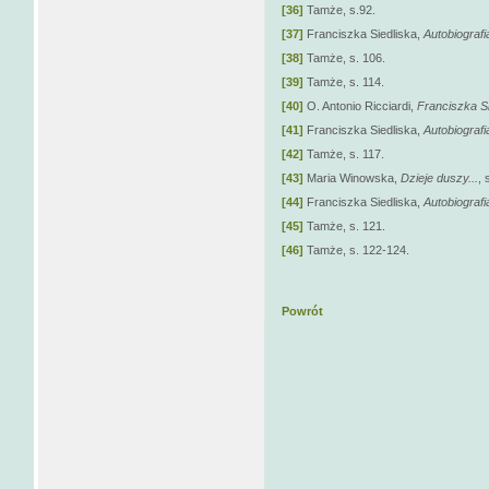
[36]
Tamże, s.92.
[37]
Franciszka Siedliska,
Autobiografi
[38]
Tamże, s. 106.
[39]
Tamże, s. 114.
[40]
O. Antonio Ricciardi,
Franciszka Si
[41]
Franciszka Siedliska,
Autobiografi
[42]
Tamże, s. 117.
[43]
Maria Winowska,
Dzieje duszy...
, 
[44]
Franciszka Siedliska,
Autobiografi
[45]
Tamże, s. 121.
[46]
Tamże, s. 122-124.
Powrót