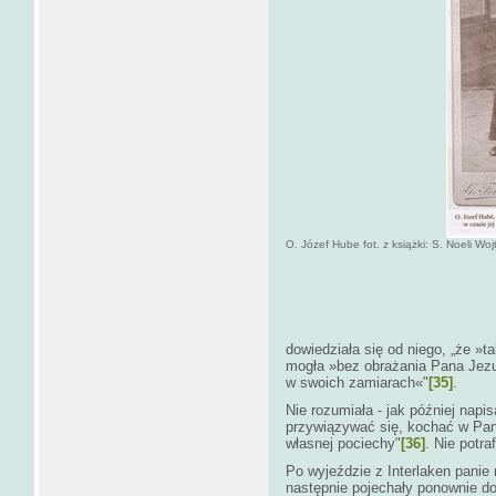
O. Józef Hube fot. z książki: S. Noeli Wo
dowiedziała się od niego, „że »ta
mogła »bez obrażania Pana Jezusa
w swoich zamiarach«"
[35]
.
Nie rozumiała ­- jak później napi
przywiązywać się, kochać w Panu
własnej pociechy"
[36]
. Nie potra
Po wyjeździe z Interlaken panie 
następnie pojechały ponownie do