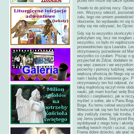
przed nim może się także spowi
Trwało to do późnej nocy. Ojciec
nim. Wszyscy odeszli, pozostali
żalu, tego nie umiem powiedzie
oburzenie, bo wydawało mi się t
żeby się nie odzywać, bo Ojciec
Gdy się to wszystko skończyło 
położyłam się, lecz nie mogłam 
wszystko, co było mi najdroższe
przewodnictwo ojca Leandra. Lec
otrzymawszy pozwolenie od Mamy
wszystko co czułam. Pisząc o gr
przyjechał do Żdżar, dodałam te
się więc zawsze i we wszystkim 
pociechy i pomocy ludzkiej, więc
większą ufnością do Niego się u
nam i łaskę do zniesienia go«. 
otrzymawszy ten list odpisał, że 
taką mądrością raczył mnie obda
nauki, jak mam kochać wolę Boż
miłości i cierpliwości, jak w nic
myśleć o sobie, ale o Panu Bogu
Boga. Ku temu celowi wszystkie
Wreszcie tak się ten list kończ
aby zwilżyły ziemię, tak trzeba
się Jemu podoba. Stój przed Bog
wydobywał z niego tony i akordy
według twoich myśli i uczuć, za
Frania dobre dziecko, ale grać n