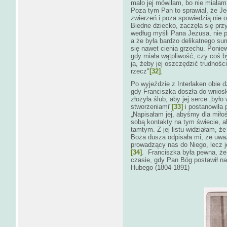
mało jej mówiłam, bo nie miałam
Poza tym Pan to sprawiał, że J
zwierzeń i poza spowiedzią nie 
Biedne dziecko, zaczęła się pr
według myśli Pana Jezusa, nie po
a że była bardzo delikatnego sum
się nawet cienia grzechu. Ponie
gdy miała wątpliwość, czy coś b
ja, żeby jej oszczędzić trudności
rzecz"
[32]
.
Po wyjeździe z Interlaken obie
gdy Franciszka doszła do wniosk
złożyła ślub, aby jej serce „był
stworzeniami"
[33]
i postanowiła 
„Napisałam jej, abyśmy dla miło
sobą kontakty na tym świecie, a
tamtym. Z jej listu widziałam, że
Boża dusza odpisała mi, że uwa
prowadzący nas do Niego, lecz je
[34]
. Franciszka była pewna, że
czasie, gdy Pan Bóg postawił na
Hubego (1804-1891)