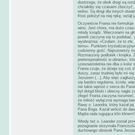
dostrzega, że obok drogi są roz
chciałoby się czasami zboczyć, 
wolno. Są drogi dla innych otwar
Ktoś położył na niej rękę, wziął 
Oczywiście Frania nie formułuje 
wino. Jest chora, ma dużo czasu
młody ksiądz. Wieczorami na gło
powoli zaczyna się to podobać, 
wyobraźnia: »Czułam, że to złe, 
temu«. Punktem krystalizacyjnym
codzienny gość. Najsurowszy mor
Rozmarzony podlotek i kropka. Że
pretensjonalność w ubraniu«, kt
szesnastoletnia nie dba o kolor 
Frania czuje, że dzieje się coś 
duszy, zaraz trudniej było mi si
Jezusem (...), Aby więc zagłusz
się bardzo regularna, ścisła, wi
nie takie wprost z serca do Pan
był dotąd bliski i obecny nagle z
złego! Frania zaczyna rozumieć,
że miłość wyłączna wymaga bardz
Rawy o. Leandra, który kazał je
Pana Boga. Kazał wrócić do daw
Mądra rada rugująca klin klinem!
Wtedy też o. Leander został prze
pożegnanie otrzymała Franciszk
duchowego obrazek Pana Jezusa