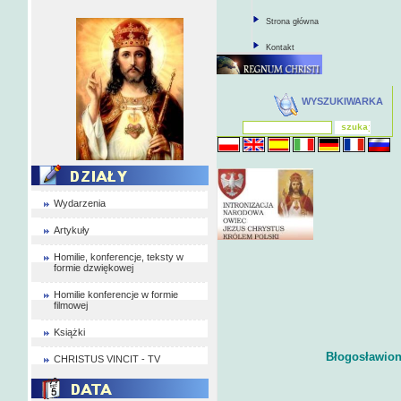
Strona główna
Kontakt
WYSZUKIWARKA
Wydarzenia
Artykuły
Homilie, konferencje, teksty w
formie dzwiękowej
Homilie konferencje w formie
filmowej
Książki
Błogosławiona
CHRISTUS VINCIT - TV