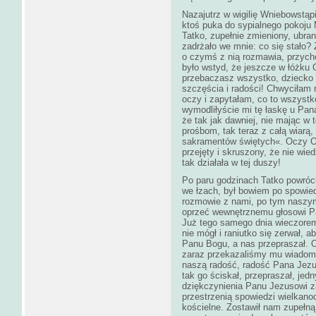
Nazajutrz w wigilię Wniebowstąpi
ktoś puka do sypialnego pokoju
Tatko, zupełnie zmieniony, ubra
zadrżało we mnie: co się stało?
o czymś z nią rozmawia, przychod
było wstyd, że jeszcze w łóżku O
przebaczasz wszystko, dziecko m
szczęścia i radości! Chwyciłam
oczy i zapytałam, co to wszystko
wymodliłyście mi tę łaskę u Pana
że tak jak dawniej, nie mając w 
prośbom, tak teraz z całą wiarą
sakramentów świętych«. Oczy Oj
przejęty i skruszony, że nie wie
tak działała w tej duszy!
Po paru godzinach Tatko powróci
we łzach, był bowiem po spowie
rozmowie z nami, po tym naszym
oprzeć wewnętrznemu głosowi Pa
Już tego samego dnia wieczorem
nie mógł i raniutko się zerwał, 
Panu Bogu, a nas przepraszał. O
zaraz przekazaliśmy mu wiadomo
naszą radość, radość Pana Jezus
tak go ściskał, przepraszał, jed
dziękczynienia Panu Jezusowi za
przestrzenią spowiedzi wielkano
kościelne. Zostawił nam zupełną