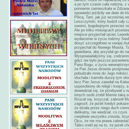
a po tym czasie cała rodzina, z 
ponownie zamieszkała w Żdzarac
spowiedzi jeździły we dwie do 
Pilicą. Tam, jak już wcześniej 
Leszczyński, który budził cały cz
swoimi, bogobojnymi przecież na
Ale po kilku miesiącach przenies
miejsce przyjechał ojciec Leand
wydarzenie w życiu rodziny Sied
dosyć szczegółowo w swojej
Aut
przyjechał do Nowego Miasta, T
gwardiana, aby przysłał go do nas
Wyspowiadałyśmy się, codziennie
gdyż nie było jeszcze pozwoleni
Panu Bogu, o życiu wewnętrznym.
że Pan Jezus dziwnie przejmowa
pobudzało mnie do Jego miłości. 
słuchała i karmiła duszę tym sł
lecz Pan Jezus zawołał na Kalwa
usposobiony do religii i księży,
dowiedział się, że przebywał u 
innych osób zrobił Mamie taką s
Rzucał się, krzyczał, zabronił 
zagroził, że jeżeli kiedyś pokaż
że działa przez niego duch ciem
delikatny, nie wiedział, co czy
cierpliwie wszystko zniosła, trzy
Ojcu, że nie ma prawa zabrania
Tatko rzekł jej na to, że jeżeli