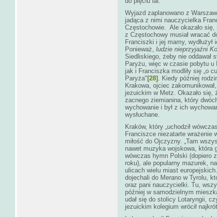
do pięciu lat.
Wyjazd zaplanowano z Warszawy,
jadąca z nimi nauczycielka Franc
Częstochowie. Ale okazało się, 
z Częstochowy musiał wracać do
Franciszki i jej mamy, wydłużył 
Ponieważ,
ludzie nieprzyjaźni K
Siedliskiego, żeby nie oddawał s
Paryżu, więc w czasie pobytu u 
jak i Franciszka modliły się „o 
Paryża"
[28]
. Kiedy później rodz
Krakowa, ojciec zakomunikował,
jezuickim w Metz. Okazało się,
zacnego ziemianina, który dwóc
wychowanie i był z ich wychowan
wysłuchane.
Kraków, który „uchodził wówczas
Franciszce niezatarte wrażenie w
miłość do Ojczyzny. „Tam wszyst
nawet muzyka wojskowa, która 
wówczas hymn Polski (dopiero za
roku), ale popularny mazurek, 
ulicach wielu miast europejskic
dojechali do Merano w Tyrolu, kt
oraz pani nauczycielki. Tu, wszy
później w samodzielnym mieszka
udał się do stolicy Lotaryngii, 
jezuickim kolegium wrócił najkr