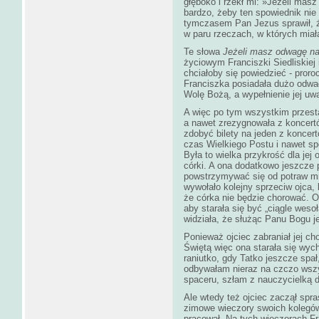
głęboko i rzekł mi: »Jeżeli mas
bardzo, żeby ten spowiednik nie 
tymczasem Pan Jezus sprawił, ż
w paru rzeczach, w których miał
Te słowa
Jeżeli masz odwagę na 
życiowym Franciszki Siedliskiej 
chciałoby się powiedzieć - pro
Franciszka posiadała dużo odwag
Wolę Bożą, a wypełnienie jej uw
A więc po tym wszystkim przesta
a nawet zrezygnowała z koncertó
zdobyć bilety na jeden z koncert
czas Wielkiego Postu i nawet spo
Była to wielka przykrość dla jej
córki. A ona dodatkowo jeszcze 
powstrzymywać się od potraw mię
wywołało kolejny sprzeciw ojca, 
że córka nie będzie chorować. 
aby starała się być „ciągle wes
widziała, że służąc Panu Bogu j
Ponieważ ojciec zabraniał jej c
Świętą więc ona starała się wych
raniutko, gdy Tatko jeszcze spał,
odbywałam nieraz na czczo wszys
spaceru, szłam z nauczycielką d
Ale wtedy też ojciec zaczął spr
zimowe wieczory swoich kolegó
pracował. Na tych wieczorach Fr