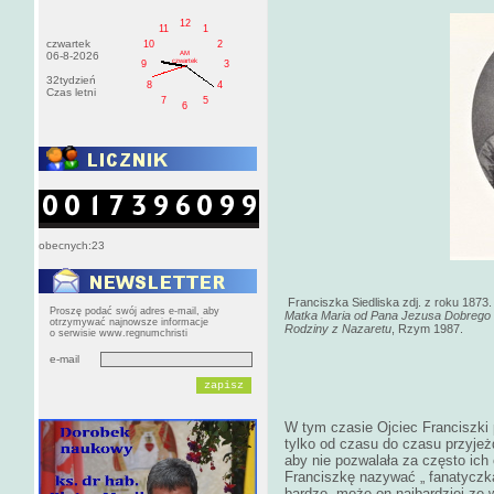
12
11
1
czwartek
10
2
AM
06-8-2026
czwartek
9
3
32tydzień
8
4
Czas letni
7
5
6
obecnych:23
Franciszka Siedliska zdj. z roku 1873. f
Proszę podać swój adres e-mail, aby
Matka Maria od Pana Jezusa Dobrego P
otrzymywać najnowsze informacje
Rodziny z Nazaretu
, Rzym 1987.
o serwisie www.regnumchristi
e-mail
W tym czasie Ojciec Franciszki 
tylko od czasu do czasu przyje
aby nie pozwalała za często ich 
Franciszkę nazywać „ fanatyczką,
bardzo, może on najbardziej ze 