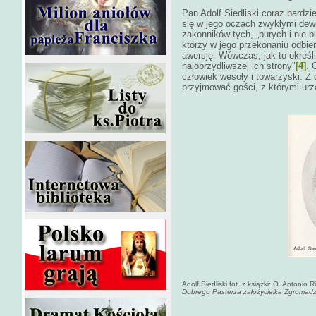
Pan Adolf Siedliski coraz bardzi
się w jego oczach zwykłymi dew
zakonników tych, „burych i nie b
którzy w jego przekonaniu odbier
awersję. Wówczas, jak to określi
najobrzydliwszej ich strony"
[4]
. 
człowiek wesoły i towarzyski. Z
przyjmować gości, z którymi urzą
Adolf Siedliski fot. z książki: O. Antonio R
Dobrego Pasterza założycielka Zgromadze