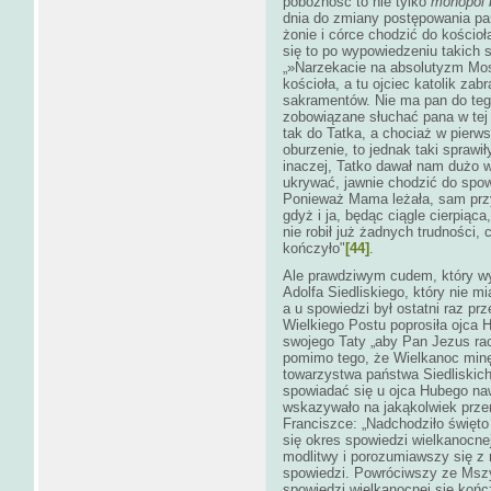
pobożność to nie tylko
monopol 
dnia do zmiany postępowania pa
żonie i córce chodzić do kościoł
się to po wypowiedzeniu takich 
„»Narzekacie na absolutyzm Mosk
kościoła, a tu ojciec katolik z
sakramentów. Nie ma pan do teg
zobowiązane słuchać pana w tej 
tak do Tatka, a chociaż w pierws
oburzenie, to jednak taki sprawi
inaczej, Tatko dawał nam dużo w
ukrywać, jawnie chodzić do spow
Ponieważ Mama leżała, sam przy
gdyż i ja, będąc ciągle cierpiąc
nie robił już żadnych trudności,
kończyło"
[44]
.
Ale prawdziwym cudem, który wy
Adolfa Siedliskiego, który nie mia
a u spowiedzi był ostatni raz p
Wielkiego Postu poprosiła ojca 
swojego Taty „aby Pan Jezus rac
pomimo tego, że Wielkanoc minęł
towarzystwa państwa Siedliskich 
spowiadać się u ojca Hubego nawe
wskazywało na jakąkolwiek przem
Franciszce: „Nadchodziło święt
się okres spowiedzi wielkanocne
modlitwy i porozumiawszy się z 
spowiedzi. Powróciwszy ze Msz
spowiedzi wielkanocnej się kończy