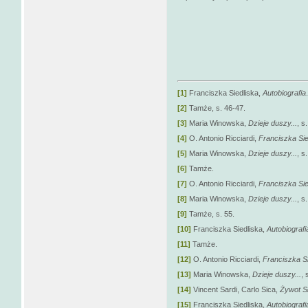
[1]
Franciszka Siedliska,
Autobiografia
[2]
Tamże, s. 46-47.
[3]
Maria Winowska,
Dzieje duszy...
, s
[4]
O. Antonio Ricciardi,
Franciszka Sie
[5]
Maria Winowska,
Dzieje duszy...
, s
[6]
Tamże.
[7]
O. Antonio Ricciardi,
Franciszka Sie
[8]
Maria Winowska,
Dzieje duszy...
, s
[9]
Tamże, s. 55.
[10]
Franciszka Siedliska,
Autobiografi
[11]
Tamże.
[12]
O. Antonio Ricciardi,
Franciszka Si
[13]
Maria Winowska,
Dzieje duszy...
, 
[14]
Vincent Sardi, Carlo Sica,
Żywot Sł
[15]
Franciszka Siedliska,
Autobiografi