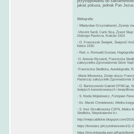
przystępowaniu do sakramentów 
jakaś pokusa, jednak Pan Jezus
Bibliografia:
- Władysław Grzymałowski,
Żywoty świ
-Vincent Sardi, Carlo Sica,
Żywot Sługi 
Dobrego Pasterza,
Kraków 1924.
- O. Franciszek Świątek,
Świętość Koś
Kielce 1930.
- Red. o. Romuald Gustaw,
Hagiografia
-O. Antonio Ricciardi,
Franciszka Siedl
założycielka Zgromadzenia Sióstr Najś
-Franciszka Siedliska,
Autobiografia
, 
-Maria Winowska,
Dzieje duszy Francis
Pasterza) założycielki Zgromadzenia S
- O. Bartoszewski Gabriel OFMCap, S
świętych kanonizowanych
i beatyfikow
- S. Noela Wojtatowicz,
Fortepian Pan
- Ks. Marek Chmielewski,
Wielka księg
- S. Inez Strzałkowska CSFN,
Matka M
Siedliska
, Niepokalanów b.r.
http://miejscabliskie.blogspot.com/20
https://brewiarz.pl/czytelnia/swieci/11-
https://encyklopedia.pwn.pl/haslo/ilum