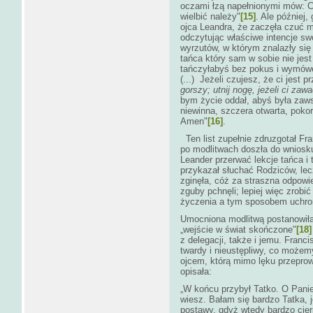
oczami łzą napełnionymi mów: Ci
wielbić należy"
[15]
. Ale później,
ojca Leandra, że zaczęła czuć m
odczytując właściwe intencje swoj
wyrzutów, w którym znalazły się
tańca który sam w sobie nie jes
tańczyłabyś bez pokus i wymówe
(...) Jeżeli czujesz, że ci jest 
gorszy; utnij nogę, jeżeli ci za
bym życie oddał, abyś była zaws
niewinna, szczera otwarta, pokorna
Amen"
[16]
.
Ten list zupełnie zdruzgotał Fra
po modlitwach doszła do wniosku
Leander przerwać lekcje tańca i 
przykazał słuchać Rodziców, le
zginęła, cóż za straszna odpowi
zguby pchnęli; lepiej więc zrobić
życzenia a tym sposobem uchroni
Umocniona modlitwą postanowiła 
„wejście w świat skończone"
[18]
z delegacji, także i jemu. Franc
twardy i nieustępliwy, co możem
ojcem, którą mimo lęku przeprowa
opisała:
„W końcu przybył Tatko. O Panie 
wiesz. Bałam się bardzo Tatka, j
postawy, gdyż wtedy bardzo cier