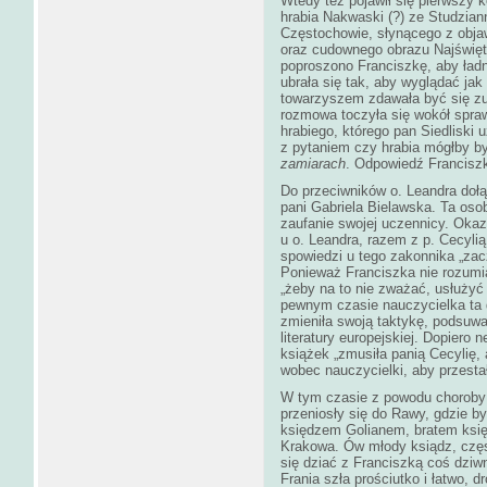
Wtedy też pojawił się pierwszy k
hrabia Nakwaski (?) ze Studzia
Częstochowie, słynącego z obja
oraz cudownego obrazu Najświęt
poproszono Franciszkę, aby ładni
ubrała się tak, aby wyglądać jak
towarzyszem zdawała być się zup
rozmowa toczyła się wokół spraw
hrabiego, którego pan Siedliski 
z pytaniem czy hrabia mógłby 
zamiarach
. Odpowiedź Francisz
Do przeciwników o. Leandra dołą
pani Gabriela Bielawska. Ta oso
zaufanie swojej uczennicy. Oka
u o. Leandra, razem z p. Cecylią
spowiedzi u tego zakonnika „zac
Ponieważ Franciszka nie rozumi
„żeby na to nie zważać, usłużyć
pewnym czasie nauczycielka ta d
zmieniła swoją taktykę, podsuwaj
literatury europejskiej. Dopiero
książek „zmusiła panią Cecylię,
wobec nauczycielki, aby przesta
W tym czasie z powodu choroby 
przeniosły się do Rawy, gdzie by
księdzem Golianem, bratem księ
Krakowa. Ów młody ksiądz, częs
się dziać z Franciszką coś dziw
Frania szła prościutko i łatwo, dr