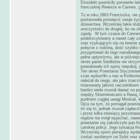
Einsideln powróciły ponownie la
francuskiej Riwierze w Cannes, 
Tu w roku 1863 Franciszka, nie
postanowiła poświęcić swoje życ
dziewictwa. Wcześniej takie ślu
uroczystości do drugiej, bo na z
zgody. W tym czasie do Cannes p
podekscytowany a nawet
cały z
oraz szykującym się na terenie 
pobycie z rodziną, dość szybko w
przygotowań do tego narodowego
pełne optymizmu, ale w późniejs
okres panie Siedliskie nie otrz
powodowało ich spory niepokój, g
Ten okres Powstania Stycznioweg
czas wybuchło u nas w Królestwi
należał do niego, ale jako znacz
mianowany jakimś naczelnikiem
bardzo wiele musiał dawać na p
między Skierniewicami a Rawą, 
punktem ciągłej uwagi Moskali, 
Ojca na tym, że pomagał powsta
im się to, jednak musiał zapłac
i przez kilka miesięcy pozostaw
nigdzie nie mógł wyjechać, naw
powstanie się zakończyło pan Ado
carskiej policji. Jego sytuacja 
Wcześniej sporo pieniędzy wyda
zostać wysłanym na Sybir oraz a