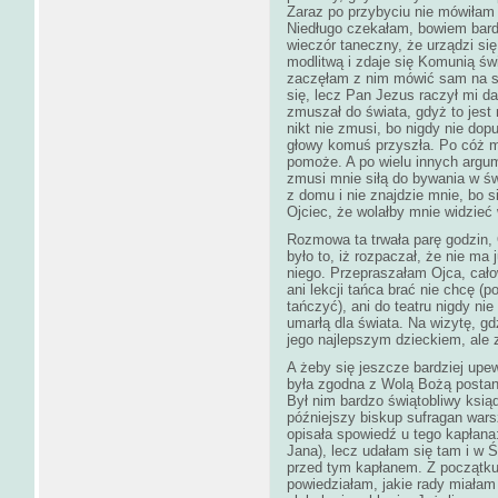
Zaraz po przybyciu nie mówiłam 
Niedługo czekałam, bowiem bard
wieczór taneczny, że urządzi się
modlitwą i zdaje się Komunią świ
zaczęłam z nim mówić sam na sa
się, lecz Pan Jezus raczył mi d
zmuszał do świata, gdyż to jest
nikt nie zmusi, bo nigdy nie do
głowy komuś przyszła. Po cóż ma
pomoże. A po wielu innych argum
zmusi mnie siłą do bywania w świ
z domu i nie znajdzie mnie, bo s
Ojciec, że wolałby mnie widzieć
Rozmowa ta trwała parę godzin, Oj
było to, iż rozpaczał, że nie ma 
niego. Przepraszałam Ojca, cało
ani lekcji tańca brać nie chcę (p
tańczyć), ani do teatru nigdy ni
umarłą dla świata. Na wizytę, gd
jego najlepszym dzieckiem, ale 
A żeby się jeszcze bardziej upe
była zgodna z Wolą Bożą postano
Był nim bardzo świątobliwy ksi
późniejszy biskup sufragan wars
opisała spowiedź u tego kapłana:
Jana), lecz udałam się tam i w
przed tym kapłanem. Z początku 
powiedziałam, jakie rady miałam 