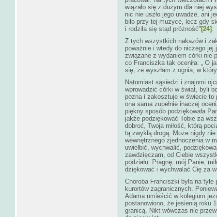
wiązało się z dużym dla niej wys
nic nie uszło jego uwadze, ani j
biło przy tej muzyce, lecz gdy s
i rodziła się stąd próżność"
[24]
.
Z tych wszystkich nakazów i za
poważnie i wtedy do niczego jej 
związane z wydaniem córki nie p
co Franciszka tak oceniła: „ O j
się, że wyszłam z ognia, w któr
Natomiast sąsiedzi i znajomi ojc
wprowadzić córki w świat, byli b
pozna i zakosztuje w świecie to
ona sama zupełnie inaczej ocenia
piękny sposób podziękowała Pan
jakże podziękować Tobie za wszy
dobroć, Twoja miłość, którą poc
tą zwykłą drogą. Może nigdy nie
wewnętrznego zjednoczenia w mił
uwielbić, wychwalić, podziękowa
zawdzięczam, od Ciebie wszystk
podziału. Pragnę, mój Panie, mi
dziękować i wychwalać Cię za w
Choroba Franciszki była na tyle 
kurortów zagranicznych. Poniewa
Adama umieścić w kolegium jezui
postanowiono, że jesienią roku 1
granicą. Nikt wówczas nie przewi