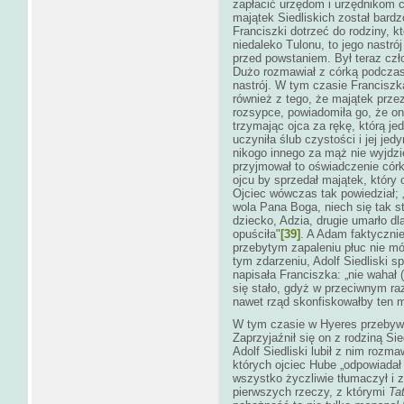
zapłacić urzędom i urzędnikom 
majątek Siedliskich został bard
Franciszki dotrzeć do rodziny, 
niedaleko Tulonu, to jego nastró
przed powstaniem. Był teraz czł
Dużo rozmawiał z córką podczas
nastrój. W tym czasie Franciszka
również z tego, że majątek prze
rozsypce, powiadomiła go, że o
trzymając ojca za rękę, którą j
uczyniła ślub czystości i jej je
nikogo innego za mąż nie wyjdzie
przyjmował to oświadczenie córk
ojcu by sprzedał majątek, który 
Ojciec wówczas tak powiedział; „
wola Pana Boga, niech się tak s
dziecko, Adzia, drugie umarło dl
opuściła"
[39]
. A Adam faktyczni
przebytym zapaleniu płuc nie mó
tym zdarzeniu, Adolf Siedliski s
napisała Franciszka: „nie wahał 
się stało, gdyż w przeciwnym ra
nawet rząd skonfiskowałby ten 
W tym czasie w Hyeres przebyw
Zaprzyjaźnił się on z rodziną Si
Adolf Siedliski lubił z nim rozm
których ojciec Hube „odpowiadał 
wszystko życzliwie tłumaczył i z
pierwszych rzeczy, z którymi
Ta