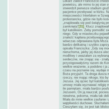
Lekarz zalecił Franciszce chodze
powietrzu, ale mimo to jej stan 
stwierdził pierwsze stadium gruź
pacjentce przebywać w łóżku. Na
miejscowości Interlaken w Szwaj
protestancka, gdzie nie było kośc
„znajdowała się pod świątynią pr
zamknięta"
[31]
. Klucz znajdował
był katolikiem. Żeby pomodlić si
niego. Gdy w miasteczku pojawiło
znaleźć kapłana przebywającego 
wówczas odprawiana była Msza ś
bardzo delikatną i szybko zaprzy
opisała Franciszka: „Gdy się mo
nieruchoma, jakby jej dusza ule
modlitwy i uważałam za wybraną 
serdeczne, nie znając się - zna
przystępowałyśmy razem do Komu
wielkie wrażenie, a podobno i ja
czasu na poznanie się, wydaje m
Boża przyjaźń. Ta droga dusza 
rzeczy, nie mając nikogo, kto b
Jezusa. Jej ojciec był katolikie
umowy miała wyznawać religię mat
ile pamiętam, miała bardzo pouf
Jezusem, On ją nauczał, pociesz
niewinna, pokorna, miała tak del
Miała do mnie wielkie zaufanie i
wątpliwości duchowe. Słuchałam j
Cieszyłam się, że jest tak blisk