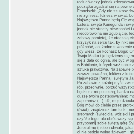
rodziców czy jednak zdecydowan
początku zgadzał się na pewne us
Franciszki: „Gdy nie szukasz św
nie zginiesz. Idziesz w świat, bo
Najświętsza Panna będą Cię wsp
Estera, święta Kunegunda i świ
jednak nie straciły niewinności i
niedobrowolna nie zgubią cię, le
zabawy pamiętaj, że otaczają ci
krzyżyk na sercu tak, by nikt ni
próżność, ani żadne stworzenie n
gdy wiesz, że kochasz Boga; On
Twoja Matka i ja będziemy się mo
się z dala od ognia, ale być w og
w Babilonie, których weź sobie z
sztuka prawdziwa. Na zabawie 
zawsze poważna, lękliwa z kobi
Najświętszą Panną i świętym Jan
Po zabawie z każdej myśli zwierz
rób, przeciwnie, porzuć wszystk
będziesz mi pociechą, bardzo na 
duszę twoim postępowaniem; moc
zapomnisz (...) Idź, moje dziecko
Bóg mówi do ciebie przez prorok
(świat), znajdziesz tam ludzi, 
srebrnych (świecidła, wdzięki i p
czyńże tego, ale obróciwszy si
przypomnij sobie świętą górę Sy
Jerozolimę (niebo i chwałę, jaka 
ci nie będzie wolno śpiewem i g