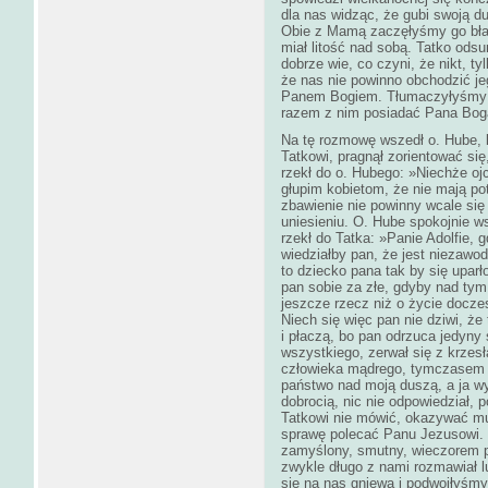
dla nas widząc, że gubi swoją d
Obie z Mamą zaczęłyśmy go błag
miał litość nad sobą. Tatko odsu
dobrze wie, co czyni, że nikt, t
że nas nie powinno obchodzić je
Panem Bogiem. Tłumaczyłyśmy T
razem z nim posiadać Pana Bog
Na tę rozmowę wszedł o. Hube, 
Tatkowi, pragnął zorientować się
rzekł do o. Hubego: »Niechże oj
głupim kobietom, że nie mają pot
zbawienie nie powinny wcale się
uniesieniu. O. Hube spokojnie w
rzekł do Tatka: »Panie Adolfie, 
wiedziałby pan, że jest niezawo
to dziecko pana tak by się uparł
pan sobie za złe, gdyby nad tym 
jeszcze rzecz niż o życie doczes
Niech się więc pan nie dziwi, że
i płaczą, bo pan odrzuca jedyny
wszystkiego, zerwał się z krzes
człowieka mądrego, tymczasem w
państwo nad moją duszą, a ja wy
dobrocią, nic nie odpowiedział, p
Tatkowi nie mówić, okazywać mu 
sprawę polecać Panu Jezusowi. 
zamyślony, smutny, wieczorem p
zwykle długo z nami rozmawiał l
się na nas gniewa i podwoiłyśmy