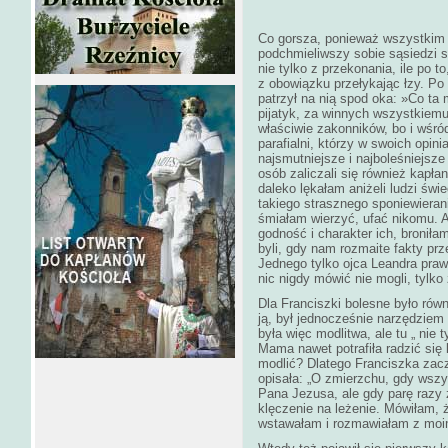
Co gorsza, ponieważ wszystkim b
podchmieliwszy sobie sąsiedzi str
nie tylko z przekonania, ile po t
z obowiązku przełykając łzy. Po 
patrzył na nią spod oka: »Co ta
pijatyk, za winnych wszystkiem
właściwie zakonników, bo i wśró
parafialni, którzy w swoich opini
najsmutniejsze i najboleśniejsze
osób zaliczali się również kapłan
daleko lękałam aniżeli ludzi świe
takiego strasznego sponiewieran
śmiałam wierzyć, ufać nikomu. 
godność i charakter ich, broniła
byli, gdy nam rozmaite fakty pr
Jednego tylko ojca Leandra pra
nic nigdy mówić nie mogli, tylko 
Dla Franciszki bolesne było równi
ją, był jednocześnie narzędziem 
była więc modlitwa, ale tu „ nie t
Mama nawet potrafiła radzić się k
modlić? Dlatego Franciszka zacz
opisała: „O zmierzchu, gdy wszy
Pana Jezusa, ale gdy parę razy
klęczenie na leżenie. Mówiłam, 
wstawałam i rozmawiałam z moi