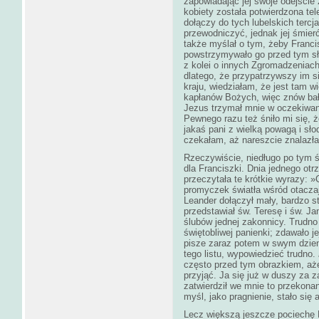
zapowiadając jej swoje odejście 
kobiety została potwierdzona tel
dołączy do tych lubelskich terc
przewodniczyć, jednak jej śmierć
także myślał o tym, żeby Francis
powstrzymywało go przed tym sł
z kolei o innych Zgromadzeniach
dlatego, że przypatrzywszy im s
kraju, wiedziałam, że jest tam wi
kapłanów Bożych, więc znów bał
Jezus trzymał mnie w oczekiwan
Pewnego razu też śniło mi się, 
jakaś pani z wielką powagą i sło
czekałam, aż nareszcie znalazł
Rzeczywiście, niedługo po tym ś
dla Franciszki. Dnia jednego otr
przeczytała te krótkie wyrazy: 
promyczek światła wśród otaczaj
Leander dołączył mały, bardzo st
przedstawiał św. Teresę i św. Ja
ślubów jednej zakonnicy. Trudno
świętobliwej panienki; zdawało j
pisze zaraz potem w swym dzien
tego listu, wypowiedzieć trudno.
często przed tym obrazkiem, aż
przyjąć. Ja się już w duszy za z
zatwierdził we mnie to przekonan
myśl, jako pragnienie, stało się
Lecz większą jeszcze pociechę P