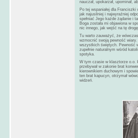
nauczał, upokarzał, upominał, a
Po tej wspaniałej dla Franciszki
jak najusilniej i najwyraźniej o
spełniać Jego każde żądanie i t
Boga została mi objawiona w spo
nic innego, jak wejść na tę drogę
Tu warto zauważyć, że wówczas F
wzmocnić swoją pewność wiary. I
wszystkich świętych. Pewność wi
zupełnie naturalnym wśród katoli
spotyka.
W tym czasie w klasztorze o.o.
przebywał w zakonie brat konwe
kierownikiem duchowym i spowied
ten brat kapucyn, otrzymał wó
widzeń.