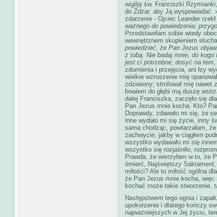
wigilję św. Franciszki Rzymianki
do Żdżar, aby Ją wyspowiadać. »
zdarzenie - Ojciec Leander rzek
ważnego do powiedzenia; przygot
Przedstawiłam sobie wtedy obe
wewnętrznem skupieniem słucha
powiedzieć, że Pan Jezus objawił 
z tobą. Nie badaj mnie, do kogo 
jest ci potrzebne; dosyć na tem,
zdumienia i przejęcia, ani łzy w
wielkie wzruszenie mię opanował
zdziwiony; strofował mię nawet z
bowiem do głębi mą duszę wstrz
dalej Franciszka, zaczęło się d
Pan Jezus mnie kocha. Kto? Pa
Doprawdy, zdawało mi się, że ser
inne wydało mi się życie, inny 
sama chodząc, powtarzałam, że
zachwycie; jakby w ciągłem podn
wszystko wydawało mi się innem -
wszystko się rozjaśniło, rozprom
Prawda, że wierzyłam w to, że 
śmierć, Najświętszy Sakrament,
miłości? Ale to miłość ogólna dl
że Pan Jezus mnie kocha, więc 
kochać może takie stworzenie, t
Następstwem tego ognia i zapału
upokorzenie i dlatego kończy s
najważniejszych w Jej życiu, t