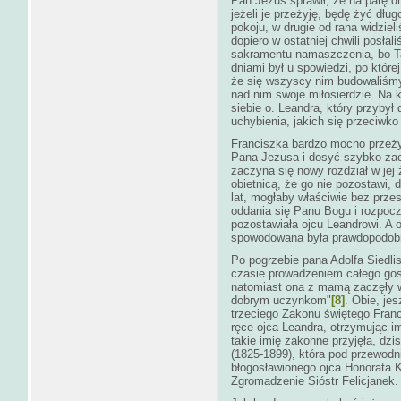
Pan Jezus sprawił, że na parę d
jeżeli je przeżyję, będę żyć dłu
pokoju, w drugie od rana widzieli
dopiero w ostatniej chwili posłal
sakramentu namaszczenia, bo Ta
dniami był u spowiedzi, po któr
że się wszyscy nim budowaliśmy
nad nim swoje miłosierdzie. Na k
siebie o. Leandra, który przybył
uchybienia, jakich się przeciwko
Franciszka bardzo mocno przeżył
Pana Jezusa i dosyć szybko zacz
zaczyna się nowy rozdział w jej
obietnicą, że go nie pozostawi, 
lat, mogłaby właściwie bez prze
oddania się Panu Bogu i rozpocz
pozostawiała ojcu Leandrowi. A o
spowodowana była prawdopodobn
Po pogrzebie pana Adolfa Siedli
czasie prowadzeniem całego gosp
natomiast ona z mamą zaczęły wi
dobrym uczynkom"
[8]
. Obie, je
trzeciego Zakonu świętego Franci
ręce ojca Leandra, otrzymując i
takie imię zakonne przyjęła, dz
(1825-1899), która pod przewod
błogosławionego ojca Honorata 
Zgromadzenie Sióstr Felicjanek.