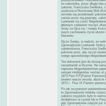
posłuszeństwem i kierownictwem 
on zakonnika, przez długie lata
zakonie, Franciszka Siedliska, c
urodzona w Roszkowej Woli (Król
ośmiela się przedstawić pokorn
zamiar przez nią powzięty, zał
Loretanek na cześć Niepokalanej
głównym zadaniem ma być ofiarowa
istoty za Ojca św. i święty Kośc
swym zachowaniu życie ukryte i
Nazaretu.
Ojcze Święty, w nadziei, że woln
Zgromadzenia Loretanek Stolicy 
zatwierdzenia, Franciszka Siedl
pokornie prosi, aby raczył utwie
swego apostolskiego błogosławi
Ten dokument jest do dzisiaj p
nazaretanek w Rzymie. Na samy
napisane błogosławieństwo papie
semper intelligentias vestras ut 
1873 Pius P.P.
[Pastor Pastorum]
oświeci wasze umysły, abyście 
1873 r. Pius IX Pasterz pasterzy
Po tak oczywistym potwierdzeniu
to Zgromadzenie miałoby rozpoc
zaborze rosyjskim było to niemo
działalności w Lyonie lub w Pary
gdy Zgromadzenie zdążyło już z