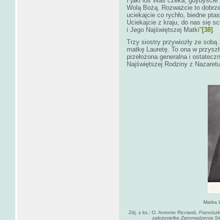
I jaki los Was czeka, gdybyści
Wolą Bożą. Rozważcie to dobrze..
uciekajcie co rychło, biedne pta
Uciekajcie z kraju, do nas się 
i Jego Najświętszej Matki"
[38]
.
Trzy siostry przywiozły ze sobą 
matkę Lauretę. To ona w przyszł
przełożona generalna i ostatecz
Najświętszej Rodziny z Nazaretu
Matka 
Zdj. z ks.: O. Antonio Ricciardi,
Franciszk
założycielka Zgromadzenia Sió