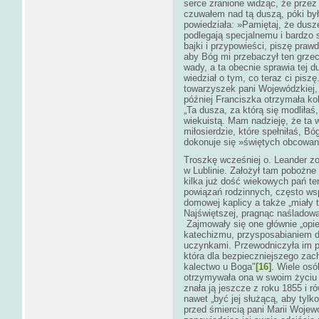
serce zranione widząc, że przez
czuwałem nad tą duszą, póki był
powiedziała: »Pamiętaj, że dusze
podlegają specjalnemu i bardzo
bajki i przypowieści, piszę praw
aby Bóg mi przebaczył ten grzec
wady, a ta obecnie sprawia tej d
wiedział o tym, co teraz ci piszę
towarzyszek pani Wojewódzkiej,
później Franciszka otrzymała kol
„Ta dusza, za którą się modliłaś,
wiekuistą. Mam nadzieję, że ta 
miłosierdzie, które spełniłaś, Bó
dokonuje się »świętych obcowan
Troszkę wcześniej o. Leander z
w Lublinie. Założył tam pobożne
kilka już dość wiekowych pań ter
powiązań rodzinnych, często ws
domowej kaplicy a także „miały
Najświętszej, pragnąc naśladowa
Zajmowały się one głównie „opi
katechizmu, przysposabianiem d
uczynkami. Przewodniczyła im 
która dla bezpieczniejszego zac
kalectwo u Boga"
[16]
. Wiele osó
otrzymywała ona w swoim życiu 
znała ją jeszcze z roku 1855 i r
nawet „być jej służącą, aby tylko
przed śmiercią pani Marii Wojewó