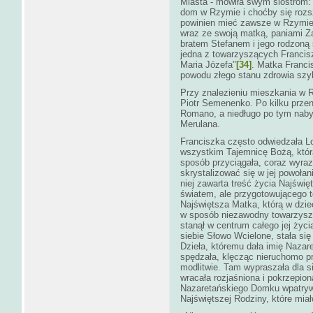
Miasta - mówiła swym siostrom:
dom w Rzymie i choćby się rozsz
powinien mieć zawsze w Rzymie
wraz ze swoją matką, paniami Z
bratem Stefanem i jego rodzoną 
jedna z towarzyszących Francisz
Maria Józefa"
[34]
. Matka Francis
powodu złego stanu zdrowia szyb
Przy znalezieniu mieszkania w 
Piotr Semenenko. Po kilku przen
Romano, a niedługo po tym naby
Merulana.
Franciszka często odwiedzała Lo
wszystkim Tajemnicę Bożą, któr
sposób przyciągała, coraz wyrazi
skrystalizować się w jej powoła
niej zawarta treść życia Najświę
światem, ale przygotowującego t
Najświętsza Matka, którą w dziec
w sposób niezawodny towarzyszyła
stanął w centrum całego jej życi
siebie Słowo Wcielone, stała si
Dzieła, któremu dała imię Nazar
spędzała, klęcząc nieruchomo p
modlitwie. Tam wypraszała dla sie
wracała rozjaśniona i pokrzepio
Nazaretańskiego Domku wpatrywa
Najświętszej Rodziny, które miało