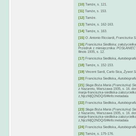
[10]
Tamże, s. 121.
[11]
Tamże, s. 153.
[12]
Tamże.
[13]
Tamże, s. 162-163.
[14]
Tamże, s. 163.
[15]
O. Antonio Ricciardi,
Franciszka Si
[16]
Franciszka Siedliska; założycielk
Przedruk z miesięcznika:
POSŁANIEC
Ilinois 1935, s. 12.
[17]
Franciszka Siedliska,
Autobiografi
[18]
Tamże, s. 152-153.
[19]
Vincent Sardi, Carlo Sica,
Żywot Sł
[20]
Franciszka Siedliska,
Autobiografi
[21]
Sługa Boża Maria (Franciszka) Si
z Nazaretu,
Warszawa 1935, s. 16. dost.
marja-franciszka-siedliska-zalozyciel
z,NjczMjQ2NDQ/0/#info:metadata
[22]
Franciszka Siedliska,
Autobiografi
[23]
Sługa Boża Maria (Franciszka) Si
z Nazaretu,
Warszawa 1935, s. 16. dost.
marja-franciszka-siedliska-zalozyciel
z,NjczMjQ2NDQ/0/#info:metadata
[24]
Franciszka Siedliska,
Autobiografi
[25]
Tamże, s. 175-176.