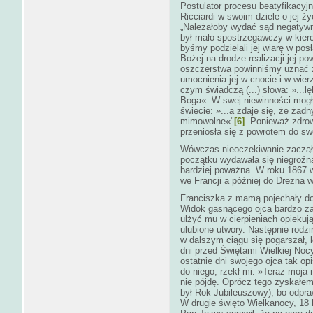
Postulator procesu beatyfikacyjn
Ricciardi w swoim dziele o jej ż
„Należałoby wydać sąd negatywn
był mało spostrzegawczy w kiero
byśmy podzielali jej wiarę w pos
Bożej na drodze realizacji jej 
oszczerstwa powinniśmy uznać 
umocnienia jej w cnocie i w wie
czym świadczą (...) słowa: »...l
Boga«. W swej niewinności mog
świecie: »...a zdaje się, że żad
mimowolne«"
[6]
. Ponieważ zdrow
przeniosła się z powrotem do s
Wówczas nieoczekiwanie zaczął 
początku wydawała się niegroźna
bardziej poważna. W roku 1867 w
we Francji a później do Drezna
Franciszka z mamą pojechały do
Widok gasnącego ojca bardzo zas
ulżyć mu w cierpieniach opiekują
ulubione utwory. Następnie rodz
w dalszym ciągu się pogarszał, l
dni przed Świętami Wielkiej Noc
ostatnie dni swojego ojca tak o
do niego, rzekł mi: »Teraz moja 
nie pójdę. Oprócz tego zyskałe
był Rok Jubileuszowy), bo odpr
W drugie święto Wielkanocy, 18 k