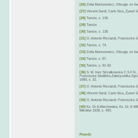
[26]
Zofia Martusewicz,
Obcując ze świ
[27]
Vincent Sardi, Carlo Sica,
Żywot Sł
[28]
Tamże, s. 136.
[29]
Tamże.
[30]
Tamże, s. 138.
[31]
O. Antonio Ricciardi,
Franciszka Si
[32]
Tamże, s. 74.
[33]
Zofia Martusewicz,
Obcując ze świ
[34]
Tamże, s. 87.
[35]
Tamże, s. 91-92.
[36]
S. M. Inez Strzałkowska C.S.F.N.
Franciszka Siedliska Założycielka Zgr
1989, s. 32.
[37]
O. Antonio Ricciardi,
Franciszka Si
[38]
Vincent Sardi, Carlo Sica,
Żywot Sł
[39]
O. Antonio Ricciardi,
Franciszka Si
[40]
Ks. Dr A.Marchewka, Ks. Dr. K.Wil
Mikołów 1938, s. 483.
Powrót