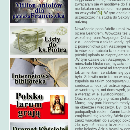
zwracałam się w modlitwie do P
nie lękałam się śmierci, nie pro
na wszystko"
[4]
. W tym czasie b
uczęszczać na studia do Szkoły
rodziną.
Nawrócenie pana Adolfa umożliw
ojcem Leandrem. Wówczas też w
wcześniej, pani Aszperger. Od c
z o. Leandrem a także wtedy, gd
z pośrednictwa pani Aszperger 
to wówczas kobieta ta oczerniał
później opisała te nieprzyjemne 
„W tym czasie pani Aszperger, k
mieszkała blisko nas, bywała u 
o. Leander pokazał mi fragment l
tak zmieniłam, że stałam się py
było. Zdziwiło mnie to, bo w ocz
zupełnie na takim postępowaniu, 
serdeczna, lecz już ostrożniejsz
wewnętrznych, ani domowych, jak
a wierząc w jej świątobliwość.
Otóż rozpoczęły się różne plotki. 
Mamę, aby paru biednych młodyc
na obiedzie i wieczerzy. Byli to
podupadłych rodzin. Zanim bardz
znajdowali się koledzy Adzia (j
zaraz wracałam do swojego pokoju
źle, czy też inaczej to zrozumiał
żeby koledzy Adzia bywali w dom