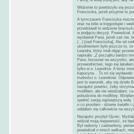
Widzenie to powtórzyło się jeszc
Franciszka, jeżeli przyjmie to p
A tymczasem Franciszka mocno 
oraz na bóle w kręgosłupie i wie
przedstawił to widzenie bracisz
w podjęciu decyzji. Powiedział, że
wysławiał Pana, jeżeli zaś nie, b
(...) [nad Franciszką]. Ale od siebi
utrudnieniem było jeszcze to, że
Leandra, który miał objąć przew
napisała: „Z początku bardzo mn
Panu Jezusowi na wszystko, ale
przewodnictwo, tego się lękałam
tylko w o. Leandrze. A teraz mieć
kapucyna... To mi się wydawało 
trudności o. Leandrowi. Odpowie
jest to warunek, aby się dzieło B
nazajutrz powróci, żeby otrzyma
modliłam, ale nie wiedziałam, c
pobudzona do modlitwy. Wzięłam 
spełnić swoją najświętszą wolę. 
o co prosiłam - dziwne światło i 
oddałam się całkowicie na wszy
Nazajutrz przybył Ojciec. Myśla
widział moją niepewność, że będz
Był radosny i zadowolony, pierw
powiedział o moich walkach, ni