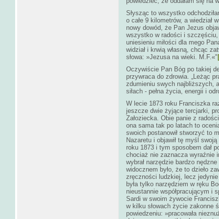
powiedzieć, że oddałam się na w
Słysząc to wszystko odchodziłam
o całe 9 kilometrów, a wiedział 
nowy dowód, że Pan Jezus objaw
wszystko w radości i szczęściu,
uniesieniu miłości dla mego Pana
widział i krwią własną, chcąc za
słowa: »Jezusa na wieki. M.F.«"
Oczywiście Pan Bóg po takiej dek
przywraca do zdrowia. „Leżąc pr
zdumieniu swych najbliższych, a
siłach - pełna życia, energii i 
W lecie 1873 roku Franciszka r
jeszcze dwie żyjące tercjarki, p
Załoziecka. Obie panie z radośc
ona sama tak po latach to ocen
swoich postanowił stworzyć to 
Nazaretu i objawił tę myśl swoją
roku 1873 i tym sposobem dał p
chociaż nie zaznacza wyraźnie i
wybrał narzędzie bardzo nędzne 
widocznem było, że to dzieło za
zręczności ludzkiej, lecz jedyni
była tylko narzędziem w ręku Bo
nieustannie współpracującym i 
Sardi w swoim żywocie Franciszki
w kilku słowach życie zakonne ś
powiedzeniu: »pracowała nieznuże