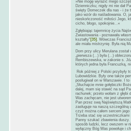
»Nie mogę wyrazić mego szczęśc
Dzienniczku; nigdy mi nie dał P
święty Domeczek dla nas - i że 
jako wzór do naśladowania. O, j
nieskończoność miłości Jego, któ
cicho, błogo, spokojnie...«
Zgłębiając tajemnicę życia Najś
Zwiastowania - poznawała własny
kształty"
[35]
. Wówczas Franciszk
ale miała mistrzynię. Była nią 
Dom przy ulicy Merulana został
„pierwsza (...) była (...) obleczo
Rembiszewska, w zakonie s. Józ
których jedna była Francuzką, n
Rok później z Polski przybyły t
Lubowidzkie. Były one także pen
posługiwał on w Warszawie. I to 
„Słuchajcie mnie gołębiczki Boże
dalej, mam się stawić na sąd P
rachunek; przeto wołam z głębi d
Was zachęcam, nie jest utworem
Pan przez swą Najświętszą Matk
zasługuje na naszą szczególną 
czyż można całem sercem jego n
Trzeba stać się uczestniczkami 
Panny szukać zbawienia duszy. S
sposób ludzki, lecz owszem w n
wyłączny Bóg Was powołuje i chc