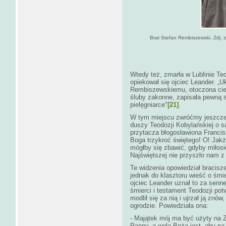
Brat Stefan Rembiszewski. Zdj. z
Wtedy też, zmarła w Lublinie Teo
opiekował się ojciec Leander. „U
Rembiszewskiemu, otoczona ciem
śluby zakonne, zapisała pewną 
pielęgniarce"
[21]
.
W tym miejscu zwróćmy jeszcze
duszy Teodozji Kobylańskiej o s
przytacza błogosławiona Francisz
Boga trzykroć świętego! O! Jak
mógłby się zbawić, gdyby miłosi
Najświętszej nie przyszło nam 
Te widzenia opowiedział bracis
jednak do klasztoru wieść o śmie
ojciec Leander uznał to za senn
śmierci i testament Teodozji po
modlił się za nią i ujrzał ją zn
ogrodzie. Powiedziała ona:
- Majątek mój ma być użyty na 
Panny, a wolą Bożą jest, aby na 