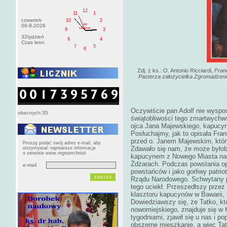
12
11
1
czwartek
10
2
AM
06-8-2026
czwartek
9
3
32tydzień
8
4
Czas letni
7
5
6
Zdj. z ks.: O. Antonio Ricciardi,
Fran
Pasterza założycielka Zgromadzenia
Oczywiście pan Adolf nie wyspow
obecnych:35
świątobliwości tego zmartwychws
ojca Jana Majewskiego, kapucyna
Posłuchajmy, jak to opisała Fran
przed o. Janem Majewskim, który
Proszę podać swój adres e-mail, aby
Zdawało się nam, że może byłoby
otrzymywać najnowsze informacje
o serwisie www.regnumchristi
kapucynem z Nowego Miasta nad 
Żdżarach. Podczas powstania op
e-mail
powstańców i jako gorliwy patriot
Rządu Narodowego. Schwytany prz
tego uciekł. Przeszedłszy przez
klasztoru kapucynów w Bawarii, 
Dowiedziawszy się, że Tatko, kt
nowomiejskiego, znajduje się w
tygodniami, zjawił się u nas i 
obszerne mieszkanie, a więc Tat