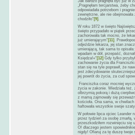
Jak bardzo pragnęła być już w z
„Pragnęłam tercjarstwa, żeby cho
odpowiadała potrzebom i pragnie
zewnętrzne, ale nie obejmowała 
chodziło"
[9]
.
W roku 1872 w święto Najświęts
święto przypadało w piątek prze
zachorowała tak mocno, że lekarz 
już umierającym"
[11]
. Prawdopod
odjeździe lekarza, jej stan znac
umierającą, tak sama to opisał
wpadam w dół, przepaść, doznał
Księdza!«"
[12]
Gdy tylko przybył
zachowanie życia dla Franciszki.
stan się na tyle poprawił, że na
jest zdecydowanie skuteczniejs
jej powrót do życia, za cud spo
Franciszka coraz mocniej wyczu
życia w zakonie. Wiedziała też,
olbrzymią pokorą i dużą cierpli
z mamą zajmowały się przeważni
kościoła. Ona sama, w chwilach
haftowała wszystkie swoje szaty
W połowie lipca ojciec Leander na
przez tydzień za osobę zmarłą, 
przeszkodziłem rozwinięciu się u
O! dlaczego jestem spowiednikie
nigdy! Ofiaruj za tę duszę twoj