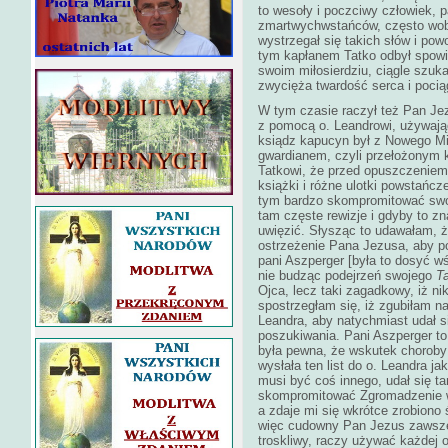
to wesoły i poczciwy człowiek, pa
zmartwychwstańców, często wobe
wystrzegał się takich słów i pow
tym kapłanem Tatko odbył spowi
swoim miłosierdziu, ciągle szuk
zwycięża twardość serca i pocią
W tym czasie raczył też Pan Je
z pomocą o. Leandrowi, używając
ksiądz kapucyn był z Nowego Mi
gwardianem, czyli przełożonym 
Tatkowi, że przed opuszczeniem
książki i różne ulotki powstańcze
tym bardzo skompromitować swo
tam częste rewizje i gdyby to zn
uwięzić. Słysząc to udawałam, ż
ostrzeżenie Pana Jezusa, aby p
pani Aszperger [była to dosyć w
nie budząc podejrzeń swojego
T
Ojca, lecz taki zagadkowy, iż ni
spostrzegłam się, iż zgubiłam na
Leandra, aby natychmiast udał si
poszukiwania. Pani Aszperger to 
była pewna, że wskutek choroby 
wysłała ten list do o. Leandra j
musi być coś innego, udał się ta
skompromitować Zgromadzenie wo
a zdaje mi się wkrótce zrobiono 
więc cudowny Pan Jezus zawsze
troskliwy, raczy używać każdej 