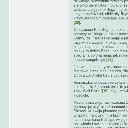
dziwnego, wszystkim bowiem jes
się tylko per multas tribulation
wskazana jej przez Boga, najeżon
innych przeszkód, nikłe siły fiz
krzyż, na którym opierając się,
[28]
.
Oczywiście Pan Bóg nie pozostawi
pomocy wielkiego „stróża i pot
wiemy, że Franciszka mająca już 
razy w pierwszych krokach swej 
niego usłyszała te słowa: »Jest
opiekę to dzieło Boże; inne dusz
specjalną obroną moją, jak równi
Jana Ewangelisty«"
[29]
.
Tak wzmocniona tymi zapewnien
duchowo przez ojca Leandra, zł
2 lipca 1873 roku trzy śluby za
Franciszka, chociaż wierzyła w to
założycielki Zgromadzenia, to j
znak Woli Bożej"
[30]
, czyli pot
Kościoła.
Postanowiła więc, we wrześniu 
pomocy jezuity, ojca Laurencot
Piusowi IX swoja pisemną prośb
w języku francuskim, a brzmiała
łasce powołania Bożego, względ
objawienia i światła, pewien pok