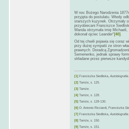
W noc Bożego Narodzenia 1877ro
przyjęta do postulatu. Wtedy odb
starszych kuzynek. Otrzymały on
przyobiecani Franciszce Siedlis
Wanda otrzymała imię Michaeli, La
dokonał ojciec Leander"
[40]
.
Od tej chwili pojawia się coraz
przy dużej sympatii ze stron wła
prawnych. Doradcą Zgromadzenia M
Semenenko, jednak sprawy forma
składane przez pierwsze kandyda
[1]
Franciszka Siedliska,
Autobiografia
[2]
Tamże, s. 125.
[3]
Tamże.
[4]
Tamże, s. 128.
[5]
Tamże, s. 128-130.
[6]
O. Antonio Ricciardi,
Franciszka Sie
[7]
Franciszka Siedliska,
Autobiografia
[8]
Tamże, s. 150.
[9]
Tamże, s. 151.