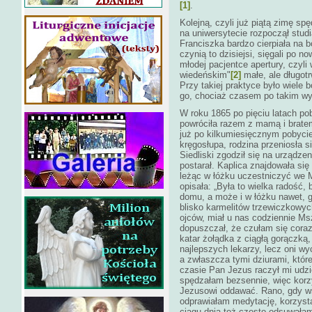
[1]
.
Kolejną, czyli już piątą zimę sp
na uniwersytecie rozpoczął studi
Franciszka bardzo cierpiała na 
czynią to dzisiejsi, sięgali po
młodej pacjentce apertury, czyli
wiedeńskim"
[2]
małe, ale długotr
Przy takiej praktyce było wiele 
go, chociaż czasem po takim wyp
W roku 1865 po pięciu latach pob
powróciła razem z mamą i brate
już po kilkumiesięcznym pobycie
kręgosłupa, rodzina przeniosła
Siedliski zgodził się na urządze
postarał. Kaplica znajdowała się
leżąc w łóżku uczestniczyć we 
opisała: „Była to wielka radość
domu, a może i w łóżku nawet, 
blisko karmelitów trzewiczkowych
ojców, miał u nas codziennie M
dopuszczał, że czułam się coraz 
katar żołądka z ciągłą gorączką,
najlepszych lekarzy, lecz oni wy
a zwłaszcza tymi dziurami, które
czasie Pan Jezus raczył mi udzi
spędzałam bezsennie, więc korzy
Jezusowi oddawać. Rano, gdy wsz
odprawiałam medytację, korzystaj
ciągu dnia też często odsuwała