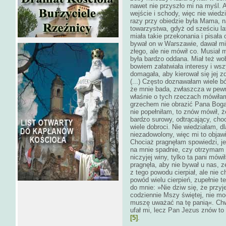
nawet nie przyszło mi na myśl. 
wejście i schody, więc nie wiedzi
razy przy obiedzie była Mama, 
towarzystwa, gdyż od sześciu la
miała takie przekonania i pisał
bywał on w Warszawie, dawał mi
złego, ale nie mówił co. Musiał 
była bardzo oddana. Miał też wo
bowiem załatwiała interesy i wsz
domagała, aby kierował się jej z
(...) Często doznawałam wiele b
że mnie bada, zwłaszcza w pewn
właśnie o tych rzeczach mówiła
grzechem nie obrazić Pana Boga
nie popełniłam, to znów mówił, 
bardzo surowy, odtrącający, ch
wiele dobroci. Nie wiedziałam, 
niezadowolony, więc mi to objaw
Chociaż pragnęłam spowiedzi, j
na mnie spadnie, czy otrzymam 
niczyjej winy, tylko ta pani mów
pragnęła, aby nie bywał u nas, z
z tego powodu cierpiał, ale nie c
powód wielu cierpień, zupełnie t
do mnie: »Nie dziw się, że prz
codziennie Mszy świętej, nie mo
muszę uważać na tę panią«. Chwi
ufał mi, lecz Pan Jezus znów to
[5]
.