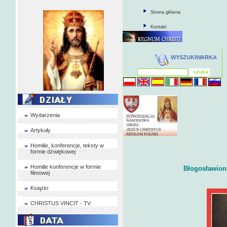
Strona główna
Kontakt
WYSZUKIWARKA
Wydarzenia
Artykuły
Homilie, konferencje, teksty w
formie dzwiękowej
Homilie konferencje w formie
Błogosławiona
filmowej
Książki
CHRISTUS VINCIT - TV