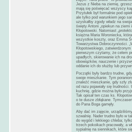
Jezus z Nieba na ziemię, grzes
mają się poświęcać wszyscy kap
Przytułek był formalnie pod opi
ale tylko pod warunkiem jego sam
uzyskałby zgody władz na swoja 
święty Antoni „opiekun na ziemi i
Kłopotowski. Natomiast „protekto
księżna Maria Woroniecka, która
wszystkie koszty, oraz Emma Św
Towarzystwa Dobroczynności. „
Kłopotowskiego, zatwierdzonym p
pierwszym czytamy, że celem prz
upadłych, skierowanie ich na dr
obowiązków, nauczenie i przyzwy
oddanie ich do służby lub przyw
Początki były bardzo trudne, gdy
swoje mieszkanie. Tym poranion
znaleźć mieszkanie, gdy szły złą
od razu pojawiały się trudności.
kuchnię, gdzie można było przyj
Tak opisał ten czas ks. Kłopotow
o te dusze zbłąkane. Tymczase
do Pana Boga garnęły.
Aby dać im zajęcie, urządziliśmy
szwalnię. Nader trudno było w t
do wygód i lekkiego chleba; tyl
trzech pokoikach pracowały, a w
sypialnię na siennikach, które si