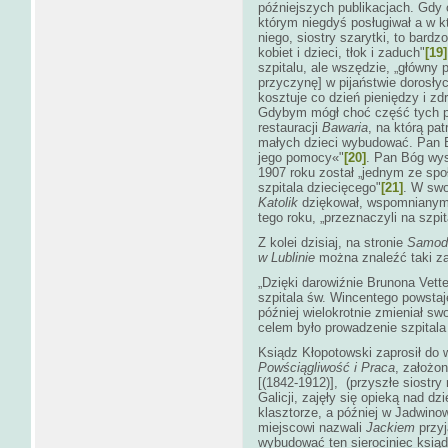
późniejszych publikacjach. Gdy 
którym niegdyś posługiwał a w k
niego, siostry szarytki, to bardz
kobiet i dzieci, tłok i zaduch"
[19]
szpitalu, ale wszędzie, „główny 
przyczynę] w pijaństwie dorosłych 
kosztuje co dzień pieniędzy i zdr
Gdybym mógł choć część tych pi
restauracji
Bawaria
, na którą pa
małych dzieci wybudować. Pan B
jego pomocy«"
[20]
. Pan Bóg wys
1907 roku został „jednym ze spo
szpitala dziecięcego"
[21]
. W sw
Katolik
dziękował, wspomnianym 
tego roku, „przeznaczyli na szpit
Z kolei dzisiaj, na stronie
Samodz
w Lublinie
można znaleźć taki zap
„Dzięki darowiźnie Brunona Vett
szpitala św. Wincentego powsta
później wielokrotnie zmieniał sw
celem było prowadzenie szpitala
Ksiądz Kłopotowski zaprosił do 
Powściągliwość i Praca
, założo
[(1842-1912)], (przyszłe siostry 
Galicji, zajęły się opieką nad d
klasztorze, a później w Jadwinow
miejscowi nazwali
Jackiem
przy
wybudować ten sierociniec ksiąd