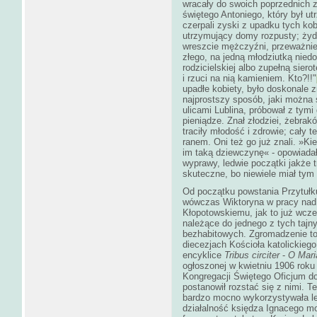
wracały do swoich poprzednich z
świętego Antoniego, który był ut
czerpali zyski z upadku tych kob
utrzymujący domy rozpusty; żyd
wreszcie mężczyźni, przeważnie z
złego, na jedną młodziutką nied
rodzicielskiej albo zupełną siero
i rzuci na nią kamieniem. Kto?!!"
upadłe kobiety, było doskonale 
najprostszy sposób, jaki można
ulicami Lublina, próbował z tym
pieniądze. Znał złodziei, żebrak
traciły młodość i zdrowie; cały t
ranem. Oni też go już znali. »Ki
im taką dziewczynę« - opowiadał
wyprawy, ledwie początki jakże t
skuteczne, bo niewiele miał ty
Od początku powstania Przytułku
wówczas Wiktoryna w pracy nad
Kłopotowskiemu, jak to już wcze
należące do jednego z tych tajn
bezhabitowych. Zgromadzenie to
diecezjach Kościoła katolickieg
encyklice
Tribus circiter
-
O Mari
ogłoszonej w kwietniu 1906 roku
Kongregacji Świętego Oficjum d
postanowił rozstać się z nimi. T
bardzo mocno wykorzystywała le
działalność księdza Ignacego m