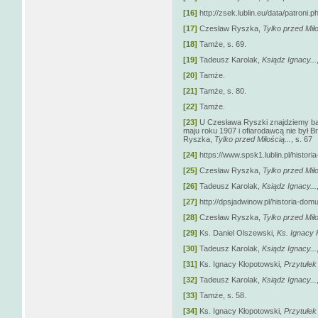
[16]
http://zsek.lublin.eu/data/patroni.p
[17]
Czesław Ryszka,
Tylko przed Miło
[18]
Tamże, s. 69.
[19]
Tadeusz Karolak,
Ksiądz Ignacy...
[20]
Tamże.
[21]
Tamże, s. 80.
[22]
Tamże.
[23]
U Czesława Ryszki znajdziemy bar
maju roku 1907 i ofiarodawcą nie był Br
Ryszka,
Tylko przed Miłością...
, s. 67
[24]
https://www.spsk1.lublin.pl/historia
[25]
Czesław Ryszka,
Tylko przed Miło
[26]
Tadeusz Karolak,
Ksiądz Ignacy...
[27]
http://dpsjadwinow.pl/historia-domu
[28]
Czesław Ryszka,
Tylko przed Miło
[29]
Ks. Daniel Olszewski,
Ks. Ignacy 
[30]
Tadeusz Karolak,
Ksiądz Ignacy...
[31]
Ks. Ignacy Kłopotowski,
Przytułek
[32]
Tadeusz Karolak,
Ksiądz Ignacy...
[33]
Tamże, s. 58.
[34]
Ks. Ignacy Kłopotowski,
Przytułek