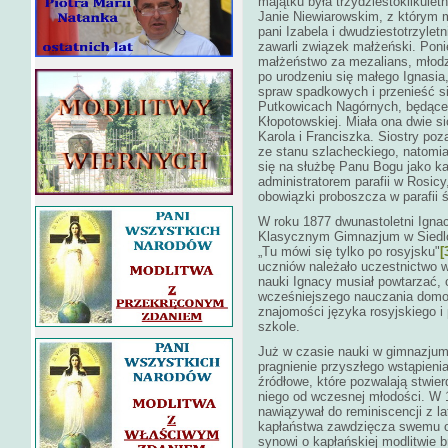
majątku była trzydziestokilkule
Janie Niewiarowskim, z którym m
pani Izabela i dwudziestotrzyle
zawarli związek małżeński. Pon
małżeństwo za mezalians, młodz
po urodzeniu się małego Ignasia
spraw spadkowych i przenieść s
Putkowicach Nagórnych, będąceg
Kłopotowskiej. Miała ona dwie si
Karola i Franciszka. Siostry po
ze stanu szlacheckiego, natomia
się na służbę Panu Bogu jako kap
administratorem parafii w Rosic
obowiązki proboszcza w parafii 
W roku 1877 dwunastoletni Igna
Klasycznym Gimnazjum w Siedlca
„Tu mówi się tylko po rosyjsku"
[
uczniów należało uczestnictwo 
nauki Ignacy musiał powtarzać,
wcześniejszego nauczania domow
znajomości języka rosyjskiego i 
szkole.
Już w czasie nauki w gimnazjum
pragnienie przyszłego wstąpienia
źródłowe, które pozwalają stwier
niego od wczesnej młodości. W 1
nawiązywał do reminiscencji z la
kapłaństwa zawdzięcza swemu o
synowi o kapłańskiej modlitwie 