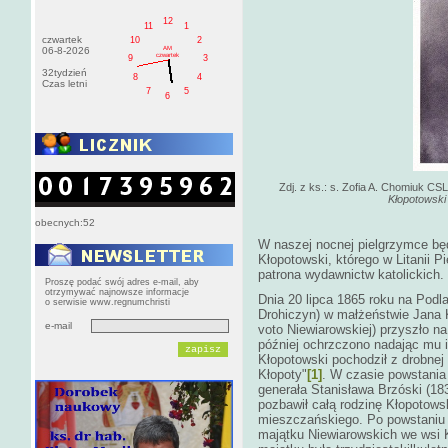
12
11
1
czwartek
10
2
AM
06-8-2026
czwartek
9
3
32tydzień
8
4
Czas letni
7
5
6
Zdj. z ks.: s. Zofia A. Chomiuk CS
Kłopotowski
obecnych:52
W naszej nocnej pielgrzymce bę
Kłopotowski, którego w Litanii
patrona wydawnictw katolickich.
Proszę podać swój adres e-mail, aby
otrzymywać najnowsze informacje
Dnia 20 lipca 1865 roku na Podl
o serwisie www.regnumchristi
Drohiczyn) w małżeństwie Jana K
e-mail
voto Niewiarowskiej) przyszło na
później ochrzczono nadając mu i
Kłopotowski pochodził z drobnej
Kłopoty"
[1]
. W czasie powstania
generała Stanisława Brzóski (18
pozbawił całą rodzinę Kłopotows
mieszczańskiego. Po powstaniu J
majątku Niewiarowskich we wsi 