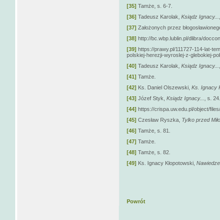
[35]
Tamże, s. 6-7.
[36]
Tadeusz Karolak,
Ksiądz Ignacy...
[37]
Założonych przez błogosławionego
[38]
http://bc.wbp.lublin.pl/dlibra/docc
[39]
https://prawy.pl/111727-114-lat-t
polskiej-herezji-wyroslej-z-glebokiej-po
[40]
Tadeusz Karolak,
Ksiądz Ignacy...
[41]
Tamże.
[42]
Ks. Daniel Olszewski,
Ks. Ignacy 
[43]
Józef Styk,
Ksiądz Ignacy...
, s. 24
[44]
https://crispa.uw.edu.pl/object/file
[45]
Czesław Ryszka,
Tylko przed Miło
[46]
Tamże, s. 81.
[47]
Tamże.
[48]
Tamże, s. 82.
[49]
Ks. Ignacy Kłopotowski,
Nawiedze
Powrót