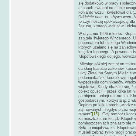
się dodatkowo w pracy społeczn
czasach zwracał na siebie uwag
konia do wozu i kwestował dla (..
Oddajcie nam, co zbywa wam
. 
to czynnością upokarzającą, dla
Jezusa, którego widział w ludzia
W styczniu 1896 roku ks. Kłopot
szpitala świętego Wincentego. U
gubernatora lubelskiego Władimi
których użalano się na zaniedb
księdza Ignacego. A powodem ty
Kłopotowskiego do jego, wówczas
Miesiąc później został on rekt
carskiej kasacie zakonów, kośc
ulicy Złotej na Starym Mieście w
podominikański kościół wymagał
wypędzeniu dominikanów, władze 
wojskowe. Kiedy okazało się, że n
obiekt opuścili i przez kilka lat
po objęciu funkcji rektora ks. 
gospodarczym, korzystając z wł
Dopiero po kilku latach „władze
zajmowanych niegdyś przez wojs
remont"
[13]
. Gdy remont ukońc
zamieszkał sam ksiądz Kłopotows
pomieszczeniach znalazło się m
Była to inicjatywa ks. Kłopotowsk
musieli żebrać tylko mogli prac