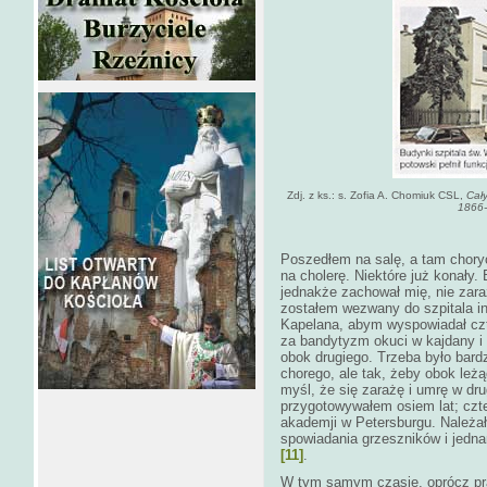
Zdj. z ks.: s. Zofia A. Chomiuk CSL,
Cał
1866
Poszedłem na salę, a tam choryc
na cholerę. Niektóre już konały
jednakże zachował mię, nie zara
zostałem wezwany do szpitala i
Kapelana, abym wyspowiadał czt
za bandytyzm okuci w kajdany i 
obok drugiego. Trzeba było bard
chorego, ale tak, żeby obok leż
myśl, że się zarażę i umrę w dr
przygotowywałem osiem lat; czter
akademji w Petersburgu. Należał
spowiadania grzeszników i jedna
[11]
.
W tym samym czasie, oprócz pra