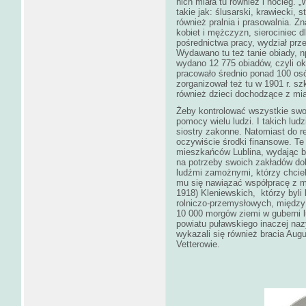
nich miała tu również i nocleg.
takie jak: ślusarski, krawiecki, 
również pralnia i prasowalnia. Z
kobiet i mężczyzn, sierociniec dla
pośrednictwa pracy, wydział prz
Wydawano tu też tanie obiady, n
wydano 12 775 obiadów, czyli 
pracowało średnio ponad 100 os
zorganizował też tu w 1901 r. sz
również dzieci dochodzące z mi
Żeby kontrolować wszystkie swoj
pomocy wielu ludzi. I takich lud
siostry zakonne. Natomiast do re
oczywiście środki finansowe. T
mieszkańców Lublina, wydając br
na potrzeby swoich zakładów d
ludźmi zamożnymi, którzy chciel
mu się nawiązać współpracę z m
1918) Kleniewskich, którzy byli
rolniczo-przemysłowych, między 
10 000 morgów ziemi w guberni lu
powiatu puławskiego inaczej n
wykazali się również bracia Augus
Vetterowie.