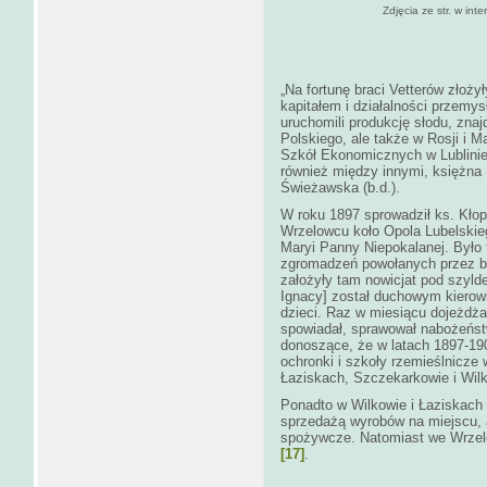
Zdjęcia ze str. w inte
„Na fortunę braci Vetterów złoży
kapitałem i działalności przemy
uruchomili produkcję słodu, znaj
Polskiego, ale także w Rosji i Ma
Szkół Ekonomicznych w Lublinie
również między innymi, księżna
Świeżawska (b.d.).
W roku 1897 sprowadził ks. Kło
Wrzelowcu koło Opola Lubelskie
Maryi Panny Niepokalanej. Było 
zgromadzeń powołanych przez bł
założyły tam nowicjat pod szyl
Ignacy] został duchowym kiero
dzieci. Raz w miesiącu dojeżdżał 
spowiadał, sprawował nabożeństwa
donoszące, że w latach 1897-190
ochronki i szkoły rzemieślnicze
Łaziskach, Szczekarkowie i Wil
Ponadto w Wilkowie i Łaziskach 
sprzedażą wyrobów na miejscu, a
spożywcze. Natomiast we Wrzel
[17]
.