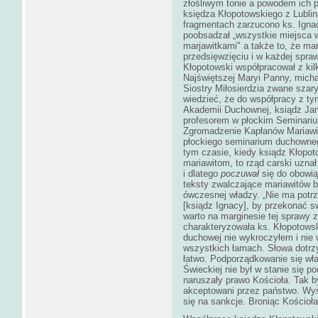
złośliwym tonie a powodem ich p
księdza Kłopotowskiego z Lubl
fragmentach zarzucono ks. Igna
poobsadzał „wszystkie miejsca 
marjawitkami" a także to, że m
przedsięwzięciu i w każdej spra
Kłopotowski współpracował z kil
Najświętszej Maryi Panny, micha
Siostry Miłosierdzia zwane szary
wiedzieć, że do współpracy z ty
Akademii Duchownej, ksiądz Jan
profesorem w płockim Seminari
Zgromadzenie Kapłanów Mariawitó
płockiego seminarium duchowne
tym czasie, kiedy ksiądz Kłopot
mariawitom, to rząd carski uznał 
i dlatego
poczuwał
się do obowiąz
teksty zwalczające mariawitów b
ówczesnej władzy. „Nie ma potrz
[ksiądz Ignacy], by przekonać sw
warto na marginesie tej sprawy 
charakteryzowała ks. Kłopotowsk
duchowej nie wykroczyłem i nie w
wszystkich łamach. Słowa dotrz
łatwo. Podporządkowanie się wł
Świeckiej nie był w stanie się 
naruszały prawo Kościoła. Tak by
akceptowani przez państwo. Wy
się na sankcje. Broniąc Kościoł