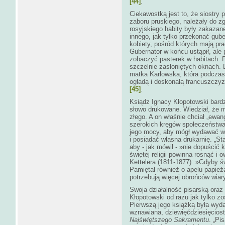
[44]
.
Ciekawostką jest to, że siostry p
zaboru pruskiego, należały do z
rosyjskiego habity były zakazan
innego, jak tylko przekonać gube
kobiety, pośród których mają pra
Gubernator w końcu ustąpił, ale 
zobaczyć pasterek w habitach. 
szczelnie zasłoniętych oknach. 
matka Karłowska, która podczas 
ogładą i doskonałą francuszczyz
[45]
.
Ksiądz Ignacy Kłopotowski bardz
słowo drukowane. Wiedział, że mo
złego. A on właśnie chciał „ew
szerokich kręgów społeczeństwa
jego mocy, aby mógł wydawać w
i posiadać własna drukarnię. „St
aby - jak mówił - »nie dopuścić 
świętej religii powinna rosnąć i
Kettelera (1811-1877):
»Gdyby św
Pamiętał również o apelu papie
potrzebują więcej obrońców wiary
Swoja działalność pisarską ora
Kłopotowski od razu jak tylko z
Pierwszą jego książką była wyda
wznawiana, dziewięćdziesięcios
Najświętszego Sakramentu
. „Pi