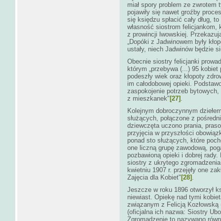
miał spory problem ze zwrotem ty
pojawiły się nawet groźby proc
się księdzu spłacić cały dług, to
własność siostrom felicjankom, kt
z prowincji lwowskiej. Przekazuj
„Dopóki z Jadwinowem były kłopo
ustały, niech Jadwinów będzie sió
Obecnie siostry felicjanki pro
którym „przebywa (...) 95 kobiet
podeszły wiek oraz kłopoty zdr
im całodobowej opieki. Podstawow
zaspokojenie potrzeb bytowych, 
z mieszkanek"
[27]
.
Kolejnym dobroczynnym dziełem 
służących, połączone z pośredni
dziewczęta uczono prania, praso
przyjęcia w przyszłości obowiąz
ponad sto służących, które poch
one liczną grupę zawodową, pog
pozbawioną opieki i dobrej rady
siostry z ukrytego zgromadzeni
kwietniu 1907 r. przejęły one za
Zajęcia dla Kobiet"
[28]
.
Jeszcze w roku 1896 otworzył ks
niewiast. Opiekę nad tymi kobiet
związanym z Felicją Kozłowską 
(oficjalna ich nazwa: Siostry Ubo
Zgromadzenie to nazywano równ