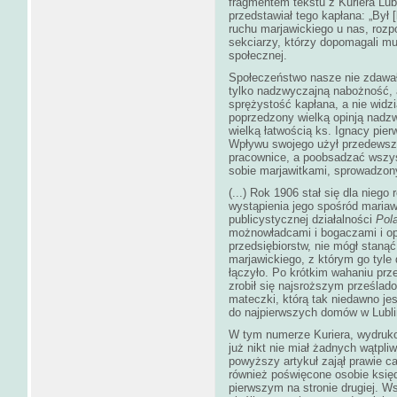
fragmentem tekstu z Kuriera Lub
przedstawiał tego kapłana: „Był 
ruchu marjawickiego u nas, rozpo
sekciarzy, którzy dopomagali m
społecznej.
Społeczeństwo nasze nie zdawało
tylko nadzwyczajną nabożność, a
sprężystość kapłana, a nie widz
poprzedzony wielką opinją nadzw
wielką łatwością ks. Ignacy pie
Wpływu swojego użył przedewsz
pracownice, a poobsadzać wszy
sobie marjawitkami, sprowadzon
(...) Rok 1906 stał się dla nieg
wystąpienia jego spośród mariaw
publicystycznej działalności
Pol
możnowładcami i bogaczami i op
przedsiębiorstw, nie mógł stanąć
marjawickiego, z którym go tyle 
łączyło. Po krótkim wahaniu prze
zrobił się najsroższym prześla
mateczki, którą tak niedawno je
do najpierwszych domów w Lubli
W tym numerze Kuriera, wydruko
już nikt nie miał żadnych wątpliw
powyższy artykuł zajął prawie ca
również poświęcone osobie księd
pierwszym na stronie drugiej. W