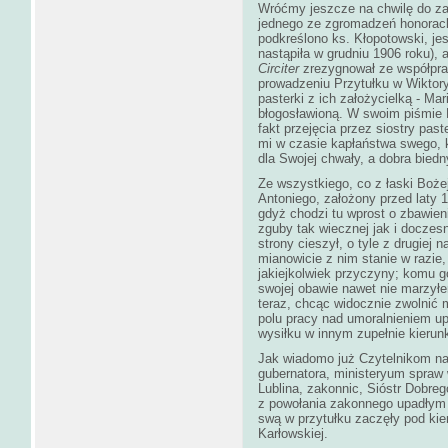
Wróćmy jeszcze na chwilę do za
jednego ze zgromadzeń honoracki
podkreślono ks. Kłopotowski, je
nastąpiła w grudniu 1906 roku),
Circiter
zrezygnował ze współpra
prowadzeniu Przytułku w Wiktoryn
pasterki z ich założycielką - Ma
błogosławioną. W swoim piśmie Po
fakt przejęcia przez siostry pas
mi w czasie kapłaństwa swego, kt
dla Swojej chwały, a dobra biedn
Ze wszystkiego, co z łaski Bożej
Antoniego, założony przed laty 
gdyż chodzi tu wprost o zbawien
zguby tak wiecznej jak i doczesn
strony cieszył, o tyle z drugiej
mianowicie z nim stanie w razie,
jakiejkolwiek przyczyny; komu go
swojej obawie nawet nie marzyłe
teraz, chcąc widocznie zwolnić 
polu pracy nad umoralnieniem 
wysiłku w innym zupełnie kierunk
Jak wiadomo już Czytelnikom na 
gubernatora, ministeryum spraw 
Lublina, zakonnic, Sióstr Dobre
z powołania zakonnego upadłym m
swą w przytułku zaczęły pod kie
Karłowskiej.