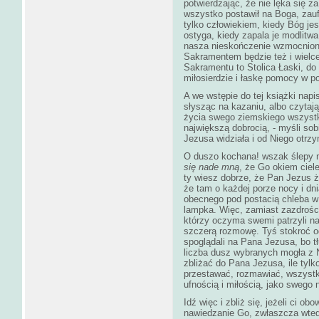
potwierdzając, że nie lęka się z
wszystko postawił na Boga, zauf
tylko człowiekiem, kiedy Bóg je
ostyga, kiedy zapala je modlitw
nasza nieskończenie wzmocnion
Sakramentem będzie też i wielc
Sakramentu to Stolica Łaski, d
miłosierdzie i łaskę pomocy w 
A we wstępie do tej książki napi
słysząc na kazaniu, albo czytaj
życia swego ziemskiego wszystki
największą dobrocią, - myśli so
Jezusa widziała i od Niego otrzy
O duszo kochana! wszak ślepy n
się nade mną
, że Go okiem ciele
ty wiesz dobrze, że Pan Jezus ż
że tam o każdej porze nocy i dn
obecnego pod postacią chleba w o
lampka. Więc, zamiast zazdrości
którzy oczyma swemi patrzyli na
szczerą rozmowę. Tyś stokroć od
spoglądali na Pana Jezusa, bo t
liczba dusz wybranych mogła z
zbliżać do Pana Jezusa, ile tylk
przestawać, rozmawiać, wszystk
ufnością i miłością, jako swego n
Idź więc i zbliż się, jeżeli ci o
nawiedzanie Go, zwłaszcza wtedy