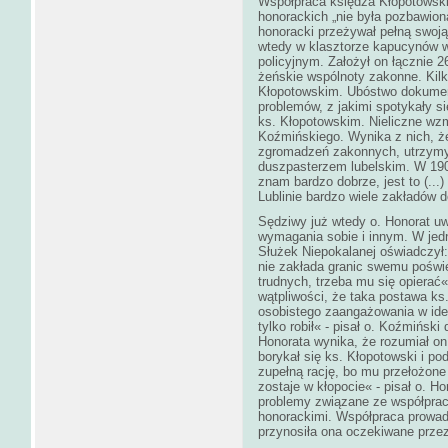
Współpraca księdza Kłopotowski
honorackich „nie była pozbawion
honoracki przeżywał pełną swoj
wtedy w klasztorze kapucynów 
policyjnym. Założył on łącznie 
żeńskie wspólnoty zakonne. Kilk
Kłopotowskim. Ubóstwo dokumenta
problemów, z jakimi spotykały s
ks. Kłopotowskim. Nieliczne wzm
Koźmińskiego. Wynika z nich, że
zgromadzeń zakonnych, utrzym
duszpasterzem lubelskim. W 1909
znam bardzo dobrze, jest to (...)
Lublinie bardzo wiele zakładów 
Sędziwy już wtedy o. Honorat uw
wymagania sobie i innym. W je
Służek Niepokalanej oświadczył:
nie zakłada granic swemu poświę
trudnych, trzeba mu się opierać
wątpliwości, że taka postawa ks
osobistego zaangażowania w ideał
tylko robił« - pisał o. Koźmiński
Honorata wynika, że rozumiał on 
borykał się ks. Kłopotowski i po
zupełną rację, bo mu przełożone d
zostaje w kłopocie« - pisał o. Ho
problemy związane ze współprac
honorackimi. Współpraca prowadz
przynosiła ona oczekiwane przez 