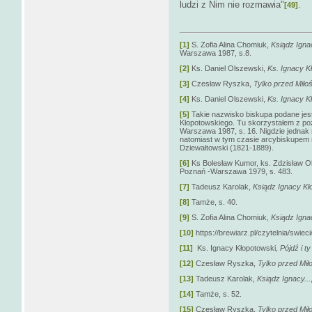
ludzi z Nim nie rozmawia"
[49]
.
[1]
S. Zofia Alina Chomiuk,
Ksiądz Igna
Warszawa 1987, s.8.
[2]
Ks. Daniel Olszewski,
Ks. Ignacy Kł
[3]
Czesław Ryszka,
Tylko przed Miłoś
[4]
Ks. Daniel Olszewski,
Ks. Ignacy Kł
[5]
Takie nazwisko biskupa podane jest
Kłopotowskiego. Tu skorzystałem z poz
Warszawa 1987, s. 16. Nigdzie jednak 
natomiast w tym czasie arcybiskupem 
Dziewałtowski (1821-1889).
[6]
Ks Bolesław Kumor, ks. Zdzisław O
Poznań -Warszawa 1979, s. 483.
[7]
Tadeusz Karolak,
Ksiądz Ignacy Kł
[8]
Tamże, s. 40.
[9]
S. Zofia Alina Chomiuk,
Ksiądz Ignac
[10]
https://brewiarz.pl/czytelnia/swiec
[11]
Ks. Ignacy Kłopotowski,
Pójdź i t
[12]
Czesław Ryszka,
Tylko przed Miło
[13]
Tadeusz Karolak,
Ksiądz Ignacy...
[14]
Tamże, s. 52.
[15]
Czesław Ryszka,
Tylko przed Miło