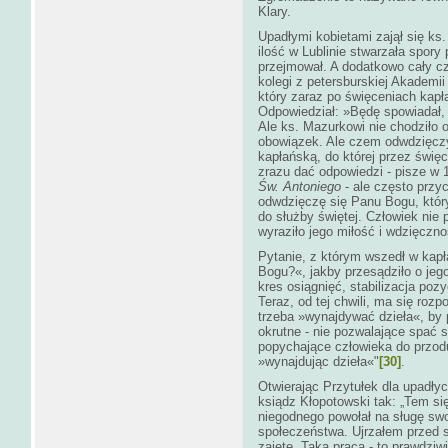
Klary.
Upadłymi kobietami zajął się ks.
ilość w Lublinie stwarzała spory
przejmował. A dodatkowo cały cz
kolegi z petersburskiej Akademi
który zaraz po święceniach kapła
Odpowiedział: »Będę spowiadał, 
Ale ks. Mazurkowi nie chodziło 
obowiązek. Ale czem odwdzięczy
kapłańską, do której przez świę
zrazu dać odpowiedzi - pisze w 
Św. Antoniego
- ale często przy
odwdzięczę się Panu Bogu, który
do służby świętej. Człowiek nie 
wyraziło jego miłość i wdzięczn
Pytanie, z którym wszedł w ka
Bogu?«, jakby przesądziło o jego
kres osiągnięć, stabilizacja pozy
Teraz, od tej chwili, ma się roz
trzeba »wynajdywać dzieła«, by p
okrutne - nie pozwalające spać 
popychające człowieka do przodu
»wynajdując dzieła«"
[30]
.
Otwierając Przytułek dla upadłyc
ksiądz Kłopotowski tak: „Tem si
niegodnego powołał na sługę swo
społeczeństwa. Ujrzałem przed s
zajęte. Taka praca - to prawdzi