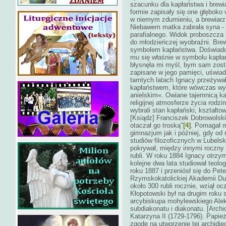
szacunku dla kapłaństwa i brewi
formie zapisały się one głęboko
w niemym zdumieniu, a brewiarz
Niebawem matka zabrała syna - o
parafialnego. Widok proboszcza
do młodzieńczej wyobraźni. Bre
symbolem kapłaństwa. Doświadcz
mu się właśnie w symbolu kapła
błysnęła mi myśl, bym sam zosta
zapisane w jego pamięci, uświa
tamtych latach Ignacy przeżywał
kapłaństwem, które wówczas wyd
anielskim«. Owiane tajemnicą kap
religijnej atmosferze życia rodz
wybrali stan kapłański, kształto
[Ksiądz] Franciszek Dobrowolski
otaczał go troską"
[4]
. Pomagał m
gimnazjum jak i później, gdy od 
studiów filozoficznych w Lube
pokrywał, między innymi roczny 
rubli. W roku 1884 Ignacy otrzym
kolejne dwa lata studiował teol
roku 1887 i przeniósł się do Pet
Rzymskokatolickiej Akademii Duc
około 300 rubli rocznie, wziął o
Kłopotowski był na drugim roku 
arcybiskupa mohylewskiego Ale
subdiakonatu i diakonatu. [Arch
Katarzyna II (1729-1796). Papie
zgodę na utworzenie tej archidie