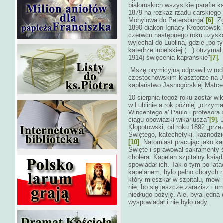
białoruskich wszystkie parafie k
1879 na rozkaz rządu carskiego 
Mohylowa do Petersburga"
[6]
. Z
1890 diakon Ignacy Kłopotowski 
czerwcu następnego roku uzyskał 
wyjechał do Lublina, gdzie „po t
katedrze lubelskiej (...) otrzym
1914) święcenia kapłańskie"
[7]
.
„Mszę prymicyjną odprawił w rodz
częstochowskim klasztorze na J
kapłaństwo Jasnogórskiej Matce
10 sierpnia tegoż roku został w
w Lublinie a rok później „otrzym
Wincentego a' Paulo i profesora
ciągu obowiązki wikariusza"
[9]
. 
Kłopotowski, od roku 1892 „prze
Świętego, katechetyki, kaznodzie
[10]
. Natomiast pracując jako k
Święte i sprawował sakramenty 
cholera. Kapelan szpitalny ksią
spowiadał ich. Tak o tym po lata
kapelanem, było pełno chorych n
który mieszkał w szpitalu, mówi 
nie, bo się jeszcze zarazisz i u
niedługo pożyję. Ale, była jedna
wyspowiadał i nie było rady.