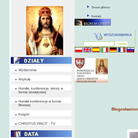
Strona główna
Kontakt
WYSZUKIWARKA
Wydarzenia
Artykuły
Homilie, konferencje, teksty w
formie dzwiękowej
Homilie konferencje w formie
filmowej
Błogosławion
Książki
CHRISTUS VINCIT - TV