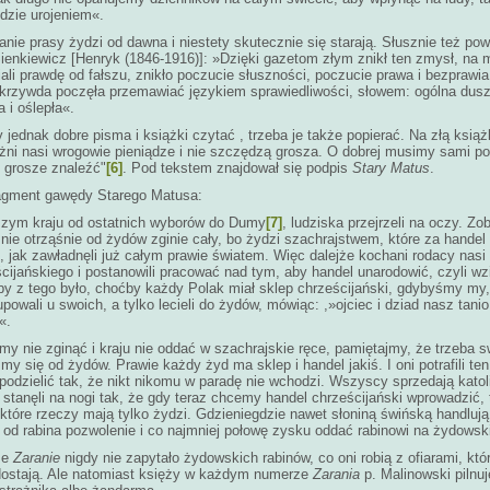
dzie urojeniem«.
anie prasy żydzi od dawna i niestety skutecznie się starają. Słusznie też pow
ienkiewicz [Henryk (1846-1916)]: »Dzięki gazetom złym znikł ten zmysł, na 
iali prawdę od fałszu, znikło poczucie słuszności, poczucie prawa i bezprawia,
krzywda poczęła przemawiać językiem sprawiedliwości, słowem: ogólna dusz
a i oślepła«.
 jednak dobre pisma i książki czytać , trzeba je także popierać. Na złą książ
óżni nasi wrogowie pieniądze i nie szczędzą grosza. O dobrej musimy sami p
 grosze znaleźć"
[6]
. Pod tekstem znajdował się podpis
Stary Matus
.
ragment gawędy Starego Matusa:
zym kraju od ostatnich wyborów do Dumy
[7]
, ludziska przejrzeli na oczy. Zo
aj nie otrząśnie od żydów zginie cały, bo żydzi szachrajstwem, które za handel
 jak zawładnęli już całym prawie światem. Więc dalejże kochani rodacy nasi 
cijańskiego i postanowili pracować nad tym, aby handel unarodowić, czyli w
by z tego było, choćby każdy Polak miał sklep chrześcijański, gdybyśmy my,
upowali u swoich, a tylko lecieli do żydów, mówiąc: ,»ojciec i dziad nasz tanio
«.
my nie zginąć i kraju nie oddać w szachrajskie ręce, pamiętajmy, że trzeba 
my się od żydów. Prawie każdy żyd ma sklep i handel jakiś. I oni potrafili te
odzielić tak, że nikt nikomu w paradę nie wchodzi. Wszyscy sprzedają katol
 stanęli na nogi tak, że gdy teraz chcemy handel chrześcijański wprowadzić,
ektóre rzeczy mają tylko żydzi. Gdzieniegdzie nawet słoniną świńską handlują.
 od rabina pozwolenie i co najmniej połowę zysku oddać rabinowi na żydowski
że
Zaranie
nigdy nie zapytało żydowskich rabinów, co oni robią z ofiarami, kt
stają. Ale natomiast księży w każdym numerze
Zarania
p. Malinowski pilnuj