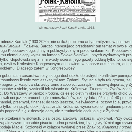
Winieta gazety
Polak-Katolik
z roku 1912.
Tadeusz Karolak (1933-2020), nie unikał problemu antysemityzmu w postawie 
aka-Katolika
i
Posiewu
. Bardzo interesująco przedstawił ten temat w swojej k
cego Kłopotowskiego: „Innym publicystycznym przeciwnikiem ks. Kłopotowski
temu niemal ciągły wyraz na łamach
Polaka-Katolika
i innych wydawanych prze
 tylko Kłopotowski się z nimi wtedy ścierał, jego gazety oddają tylko to, co si
ło, czyli w Królestwie Kongresowym ani bowiem w zaborze austriackim, ani p
i problemu. Dlaczego zatem w Kongresówce?
 guberniach cesarstwa rosyjskiego dochodziło do ostrych konfliktów pomięd
stosunkowo licznie zamieszkałymi tam Żydami. Sytuacja była tak groźna, że 
 pogromy. Rząd carski, żeby temu zapobiec, zarządził masową deportację Ż
opotów u siebie, wysiedlił ich właśnie do Królestwa. Tu odsetek Żydów zaczą
. Do Warszawy w bardzo krótkim, dziesięcioletnim okresie przybyło około 5
nowili oni już 25 procent ogółu mieszkańców, cztery lata później aż 40 procen
ndel, przemysł, finanse; do tego jeszcze, nieświadomie, oczywiście, przycz
 bo tylko ten język, obok jidysz, znali. Królestwo wycieńczone i gnębione przez
ło pogodzić się z decyzją cara, ale z trudnością godziło się z Żydami.
ie przebierał w słowach, pisał ostro, atakował, oskarżał, wykpiwał. Przy ów
 zapalczywym sposobie pisania trudno powiedzieć, by się wyróżniał agresywn
k podaje Maciej Kozłowski w książce wydanej przez
Znak
pt.
Krajobrazy przed
na 2 Grosze
zachęcała, by 50 rocznicę Powstania Styczniowego uczcić wy