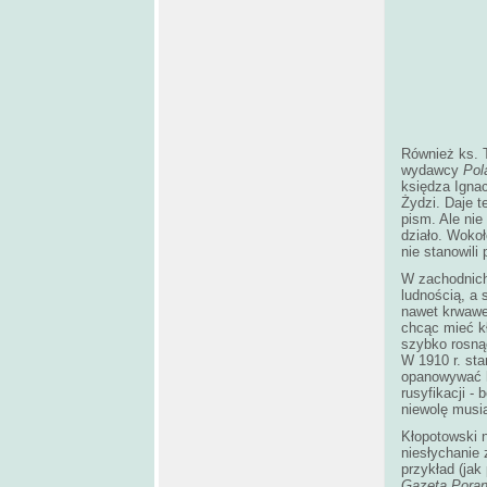
Również ks. 
wydawcy
Pol
księdza Igna
Żydzi. Daje 
pism. Ale nie
działo. Woko
nie stanowil
W zachodnich
ludnością, a 
nawet krwawe
chcąc mieć kł
szybko rosnąć
W 1910 r. sta
opanowywać ha
rusyfikacji -
niewolę musia
Kłopotowski n
niesłychanie
przykład (ja
Gazeta Poran