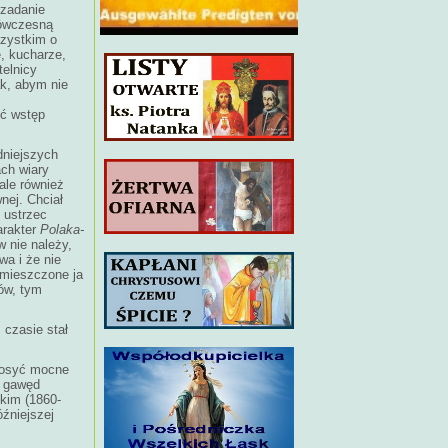
 zadanie
z ówczesną
szystkim o
e, kucharze,
telnicy
k, abym nie
eć wstęp
dniejszych
ch wiary
 ale również
nej. Chciał
 ustrzec
arakter
Polaka-
w nie należy,
wa i że nie
umieszczone ja
ów, tym
czasie stał
 dosyć mocne
w gawęd
kim (1860-
óźniejszej