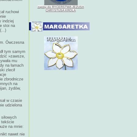
zapisy do RYCERSTWA JEZUSA
CHRYSTUSA KRÓLA
ał ruchowi
enie
 indziej
e stoi na
...)
tom. Ówczesna
zedł tym samym
adzić »zawsze,
zywała mu
ody na łamach
ki zlecił
acje
ie zbrodnicze
domnych na
jan, żydów,
sał w czasie
ie udzielona
o siłowych
 tekście
nuże na mnie:
 nikt nawet nie