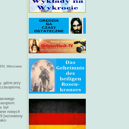
1931,
Warszawa
, gdzie przy
 czasopisma,
prasowego
zasopism.
w,
był
wanie nowych
19 [wznowiony
jako