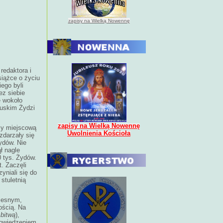
zapisy na Wielką Nowennę
redaktora i
siążce o życiu
ego byli
z siebie
ę wokoło
ruskim Żydzi
zapisy na Wielką Nowennę
zy miejscową
Uwolnienia Kościoła
zdarzały się
ydów. Nie
ł nagle
0 tys. Żydów.
t. Zaczęli
yniali się do
 stuletnią
czesnym,
ością. Na
 bitwą
),
powiedzeniem