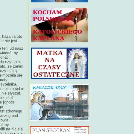
, kazania oto
e nie jest!
 ten lud nasz
owiadać, by
konać.
do czytania:
ało, że zanim
czy i jaką
elmożniła się
ematy
zytelnika.
i i pisze sobie
nie słyszał. I
przecież
ę [chodzi
go
ast zdrowego
ruciznę pod
kowie,
żeśmy
li na nic się
ak długo nasze