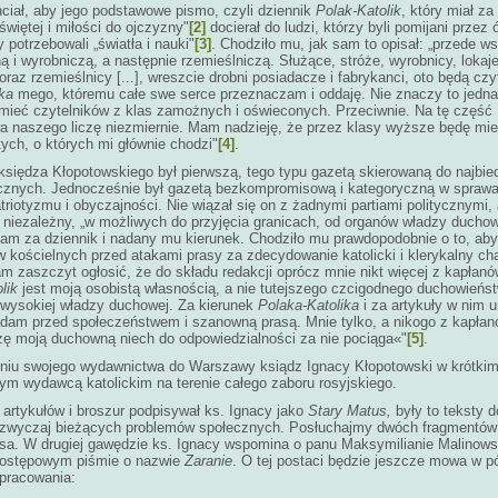
ciał, aby jego podstawowe pismo, czyli dziennik
Polak-Katolik
, który miał za
 świętej i miłości do ojczyzny"
[2]
docierał do ludzi, którzy byli pomijani prze
y potrzebowali „światła i nauki"
[3]
. Chodziło mu, jak sam to opisał: „przede w
ą i wyrobniczą, a następnie rzemieślniczą. Służące, stróże, wyrobnicy, lokaj
 oraz rzemieślnicy [...], wreszcie drobni posiadacze i fabrykanci, oto będą czy
ka
mego, któremu całe swe serce przeznaczam i oddaję. Nie znaczy to jedna
 mieć czytelników z klas zamożnych i oświeconych. Przeciwnie. Na tę część
a naszego liczę niezmiernie. Mam nadzieję, że przez klasy wyższe będę mi
tych, o których mi głównie chodzi"
[4]
.
księdza Kłopotowskiego był pierwszą, tego typu gazetą skierowaną do najbie
cznych. Jednocześnie był gazetą bezkompromisową i kategoryczną w sprawa
patriotyzmu i obyczajności. Nie wiązał się on z żadnymi partiami politycznymi,
ć niezależny, „w możliwych do przyjęcia granicach, od organów władzy duchow
am za dziennik i nadany mu kierunek. Chodziło mu prawdopodobnie o to, aby
 kościelnych przed atakami prasy za zdecydowanie katolicki i klerykalny ch
m zaszczyt ogłosić, że do składu redakcji oprócz mnie nikt więcej z kapłanó
lik
jest moją osobistą własnością, a nie tutejszego czcigodnego duchowieńst
 wysokiej władzy duchowej. Za kierunek
Polaka-Katolika
i za artykuły w nim 
adam przed społeczeństwem i szanowną prasą. Mnie tylko, a nikogo z kapłan
dzę moją duchowną niech do odpowiedzialności za nie pociąga«"
[5]
.
eniu swojego wydawnictwa do Warszawy ksiądz Ignacy Kłopotowski w krótkim 
ym wydawcą katolickim na terenie całego zaboru rosyjskiego.
artykułów i broszur podpisywał ks. Ignacy jako
Stary Matus,
były to teksty
zwyczaj bieżących problemów społecznych. Posłuchajmy dwóch fragmentó
sa. W drugiej gawędzie ks. Ignacy wspomina o panu Maksymilianie Malinows
 postępowym piśmie o nazwie
Zaranie
. O tej postaci będzie jeszcze mowa w p
opracowania: