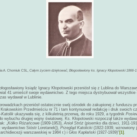
ofia A. Chomiuk CSL,
Całym życiem dziękować; Błogosławiony ks. Ignacy Kłopotowski 1866-
łogosławiony ksiądz Ignacy Kłopotowski przeniósł się z Lublina do Warszawy
wiat 41 umieścił swoje wydawnictwo. Z tego miejsca dystrybuował wszystkie
zas wydawał w Lublinie.
eprowadzkach przeniósł ostatecznie swój ośrodek do zakupionej z funduszu 
 Krakowskim Przedmieściu nr 71 i tam kontynuował redakcję i druk swoich c
-Katolik
ukazywała się, z kilkuletnią przerwą, do roku 1929, a tygodnik
Posie
do wybuchu drugiej wojny światowej. Ks. Kłopotowski rozpoczął także wyda
ak: „
Kółko Różańcowe
(1909-1953),
Anioł Stróż
(pisemko dla dzieci, 1911-19
z wydawnictwo Sióstr Loretanek]),
Przegląd
Katolicki
(1922-1939, wznowiony 
rchidiecezji warszawskiej w 1984 r.) i
Głos Kapłański
(1927-1939)"
[1]
.