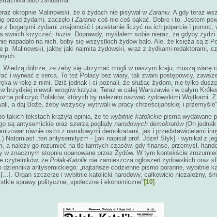
strażnika albo żandarma.
eraz okropnie Malinowski, że o żydach nie pisywał w
Zaraniu
. A gdy teraz w
się przed żydami, zaczęło i
Zaranie
coś nie coś bąkać. Dobre i to. Jestem pewn
e z bogatymi żydami znajomość i przestanie liczyć na ich poparcie i pomoc,
na swoich krzyczeć:
huzia
. Doprawdy, myślałem sobie nieraz, że gdyby żydzi 
ie napadało na nich, boby się wszystkich żydów bało. Ale, że księża są z P
e p. Malinowski, jakby jaki najmita żydowski, wraz z żydkami-redaktorami, c
wnych.
. Wiedzą dobrze, że żeby się utrzymać mogli w naszym kraju, muszą wiarę c
ać i wyrwać z serca. To też Polacy bez wiary, tak zwani postępowcy, zawsze
 ręka w rękę z nimi. Dziś jednak i ci poznali, że służąc żydom, nie tylko duszę
 w brzydkiej niewoli wrogów krzyża. Teraz w całej Warszawie i w całym Króle
ożna policzyć Polaków, których by należało nazwać żydowskimi Wojtkami. 
li, a daj Boże, żeby wszyscy wytrwali w pracy chrześcijańskiej i przemyśle
o takich tekstach krążyła opinia, że te
wybitnie katolickie
pisma wydawane p
go są antysemickie oraz szerzą poglądy
narodowych demokratów
(On jednak
mizował równie ostro z narodowymi demokratami, jak i przedstawicielami in
.) Natomiast „ten antysemityzm - [jak napisał prof. Józef Styk] - wynikał z je
, a należy go rozumieć na tle tamtych czasów, gdy finanse, przemysł, hande
ły w znacznym stopniu opanowane przez Żydów. W tym kontekście zrozumie
e czytelników, że
Polak-Katolik
nie zamieszcza ogłoszeń żydowskich oraz s
 dziennika antysemickiego: „najtańsze codzienne pismo poranne, wybitnie kat
[...]. Organ szczerze i wybitnie katolicki narodowy, całkowicie niezależny, śm
stkie sprawy polityczne, społeczne i ekonomiczne"
[10]
.