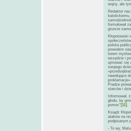
wojny, ale t
Redaktor na
katolickiemu,
samodzielnośc
formułował za
gruncie samod
Kłopotowski 
społeczeństw
polska publi
powodem nasz
torem myślowy
wszędzie i p
ujmować się 
swojego dzie
»przedsiębra
nawołujące d
proklamacje«.
Pradze prowa
starców i dzi
Informował, 
głodu, by gmi
pomoc"
[11]
.
Ksiądz Kłopot
ataków na nic
podpisanym p
- To wy, Matu