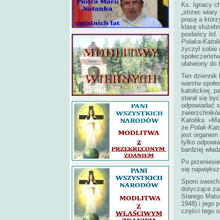
Ks. Ignacy ch
„strzec wiary
prasę a którz
klasę służebn
posłańcy itd.
Polaka-Katoli
życzył sobie
społeczeństw
ułatwiony do 
Ten dziennik 
warstw społe
katolickiej, 
starał się by
odpowiadać s
zwierzchników
Katolika
. »Ma
że
Polak-Kato
jest organem
tylko odpowi
bardziej wła
Po przeniesi
się największ
Sporo swoich 
dotyczące za
Starego Matu
1948) i jego
części tego 