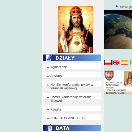
Strona g
Wydarzenia
Artykuły
Homilie, konferencje, teksty w
formie dzwiękowej
Homilie konferencje w formie
filmowej
Książki
CHRISTUS VINCIT - TV