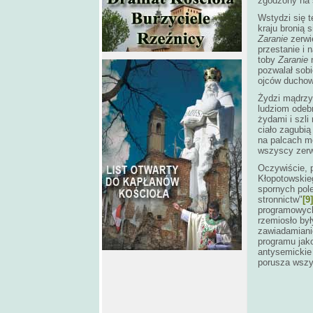
zgodzony na 
Wstydzi się t
kraju bronią 
Zaranie
zerwi
przestanie i 
toby
Zaranie
n
pozwalał sobi
ojców ducho
Żydzi mądrzy
ludziom odebr
żydami i szli
ciało zagubią
na palcach m
wszyscy zerwa
Oczywiście, p
Kłopotowskie
spornych pole
stronnictw"
[9]
programowych
rzemiosło by
zawiadamiani
programu jako
antysemickie 
porusza wszy