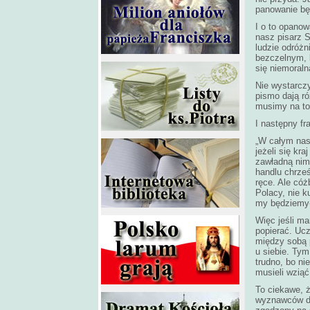
panowanie bę
I o to opanow
nasz pisarz S
ludzie odróżn
bezczelnym, 
się niemoraln
Nie wystarczy
pismo dają r
musimy na to
I następny f
„W całym nas
jeżeli się kr
zawładną nim,
handlu chrześ
ręce. Ale cóż
Polacy, nie k
my będziemy
Więc jeśli ma
popierać. Ucz
między sobą p
u siebie. Tym
trudno, bo ni
musieli wziąć
To ciekawe, 
wyznawców do