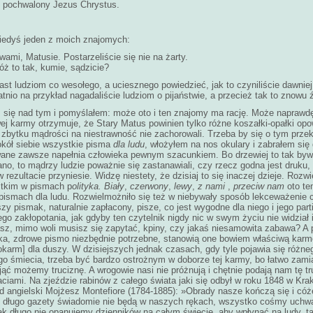
e pochwalony Jezus Chrystus.
iedyś jeden z moich znajomych:
 wami, Matusie. Postarzeliście się nie na żarty.
 to tak, kumie, sądzicie?
ast ludziom co wesołego, a uciesznego powiedzieć, jak to czyniliście dawniej
atnio na przykład nagadaliście ludziom o pijaństwie, a przecież tak to znowu źl
 się nad tym i pomyślałem: może oto i ten znajomy ma rację. Może naprawdę
wej karmy otrzymuje, że Stary Matus powinien tylko różne koszałki-opałki op
 zbytku mądrości na niestrawność nie zachorowali. Trzeba by się o tym prze
kół siebie wszystkie pisma
dla ludu
, włożyłem na nos okulary i zabrałem się 
ane zawsze napełnia człowieka pewnym szacunkiem. Bo drzewiej to tak byw
o, to mądrzy ludzie poważnie się zastanawiali, czy rzecz godna jest druku, 
 rezultacie przyniesie. Widzę niestety, że dzisiaj to się inaczej dzieje. Rozwi
tkim w pismach p
olityka.
Biały
,
czerwony
,
lewy
,
z nami
,
przeciw nam
oto t
pismach dla ludu. Rozwielmożniło się też w niebywały sposób lekceważenie c
zy pismak, naturalnie zapłacony, pisze, co jest wygodne dla niego i jego parti
go zakłopotania, jak gdyby ten czytelnik nigdy nic w swym życiu nie widział i 
asz, mimo woli musisz się zapytać, kpiny, czy jakaś niesamowita zabawa? A 
ka, zdrowe pismo niezbędnie potrzebne, stanowią one bowiem właściwą karm
karm] dla duszy. W dzisiejszych jednak czasach, gdy tyle pojawia się różne
o śmiecia, trzeba być bardzo ostrożnym w doborze tej karmy, bo łatwo zami
jąć możemy truciznę. A wrogowie nasi nie próżnują i chętnie podają nam tę t
ciami. Na zjeździe rabinów z całego świata jaki się odbył w roku 1848 w Kra
yd angielski Mojżesz Montefiore (1784-1885): »Obrady nasze kończą się i có
k długo gazety świadomie nie będą w naszych rękach, wszystko cośmy uchwali
ak długo nie opanujemy dzienników na całym świecie, aby wpłynąć na ludy, t