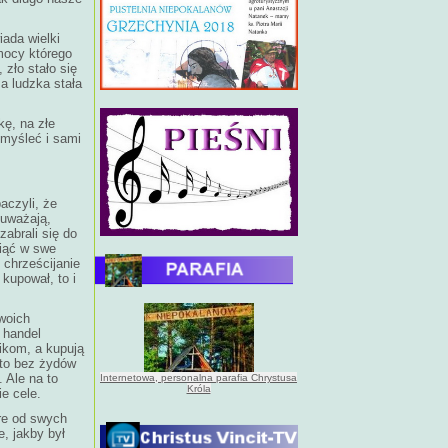
iada wielki
mocy którego
 zło stało się
a ludzka stała
kę, na złe
omyśleć i sami
baczyli, że
 uważają,
zabrali się do
ziąć w swe
 chrześcijanie
 kupował, to i
swoich
n handel
ikom, a kupują
 to bez żydów
 Ale na to
Internetowa, personalna parafia Chrystusa
Króla
e cele.
óre od swych
e, jakby był