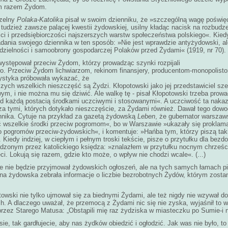
ym razem Żydom.
czelny
Polaka-Katolika
pisał w swoim dzienniku, że »szczególną wagę poświęc
 tudzież zawsze palącej kwestii żydowskiej, usilny kładąc nacisk na rozbudz
i i przedsiębiorczości najszerszych warstw społeczeństwa polskiego«. Kiedy
dania swojego dziennika w ten sposób: »Nie jest wprawdzie antyżydowski, al
zielności i samoobrony gospodarczej Polaków przed Żydami« (1919, nr 70). (
występował przeciw Żydom, którzy prowadząc szynki rozpijali
o. Przeciw Żydom lichwiarzom, rekinom finansjery, producentom-monopolis
cystyka próbowała wykazać, że
ych wszelkich nieszczęść są Żydzi. Kłopotowski jako jej przedstawiciel s
m, i nie można mu się dziwić. Ale walkę tę - pisał Kłopotowski trzeba prow
od każdą postacią środkami uczciwymi i stosowanymi«. A uczciwość ta naka
za tymi, których dotykało nieszczęście, za Żydami również. Dawał tego dow
nnika. Cytuje na przykład za gazetą żydowską
Leben
, że gubernator warszaws
ć wszelkie środki przeciw pogromom«, bo w Warszawie »ukazały się proklam
o pogromów przeciw-żydowskich«, i komentuje: »Hańba tym, którzy piszą tak
 Kiedy indziej, w ciepłym i pełnym troski tekście, pisze o przytułku dla bez
dzonym przez katolickiego księdza: »znalazłem w przytułku nocnym chrześci
eci. Lokują się razem, gdzie kto może, o wpływ nie chodzi wcale«. (...)
że nie będzie przyjmował żydowskich ogłoszeń, ale na tych samych łamach pi
na żydowska zebrała informacje o liczbie bezrobotnych Żydów, którym zostan
owski nie tylko ujmował się za biednymi Żydami, ale też nigdy nie wzywał d
h. A dlaczego uważał, że przemocą z Żydami nic się nie zyska, wyjaśnił to w
rzez Starego Matusa: „Obstąpili mię raz żydziska w miasteczku po Sumie-i 
sie, tak gardłujecie, aby nas żydków obiedzić i ogłodzić. Jak was nie było, to