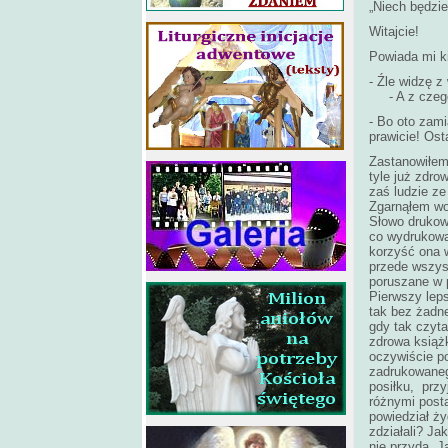
„Niech będzi
Witajcie!
Powiada mi k
- Źle widzę z
- A z czegóż
- Bo oto zami
prawicie! Ost
Zastanowiłem
tyle już zdro
zaś ludzie ze
Zgarnąłem wo
Słowo drukow
co wydrukowan
korzyść ona w
przede wszys
poruszane w 
Pierwszy leps
tak bez żadne
gdy tak czyt
zdrowa książ
oczywiście po
zadrukowaneg
posiłku, przy
różnymi posta
powiedział ż
zdziałali? Ja
nie przyda. J