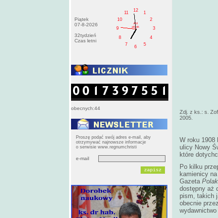
12
11
1
Piątek
10
2
AM
07-8-2026
pištek
9
3
32tydzień
8
4
Czas letni
7
5
6
obecnych:44
Zdj. z ks.: s. Z
2005.
Proszę podać swój adres e-mail, aby
W roku 1908 b
otrzymywać najnowsze informacje
ulicy Nowy Ś
o serwisie www.regnumchristi
które dotychc
e-mail
Po kilku prz
kamienicy na
Gazeta
Polak
dostępny aż 
pism, takich j
obecnie prze
wydawnictwo a