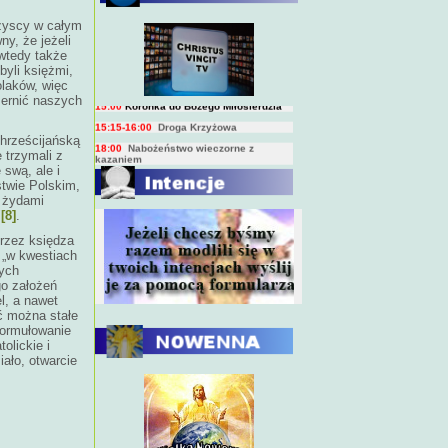
BIEŻĄCY PROGRAM TRANSMISJI
szyscy w całym
BEZPOŚREDNICH
(na żywo)
y, że jeżeli
 wtedy także
7:00
Msza święta
byli księżmi,
15:00
Koronka do Bożego Miłosierdzia
olaków, więc
15:15-16:00
Droga Krzyżowa
zernić naszych
18:00
Nabożeństwo wieczorne z
kazaniem
hrześcijańską
 trzymali z
 swą, ale i
10:00
Niedzielna Msza święta w miarę
możliwości ks. Piotra
stwie Polskim,
Z żydami
"
[8]
.
rzez księdza
 „w kwestiach
nych
go założeń
l, a nawet
ć można stałe
formułowanie
olickie i
iało, otwarcie