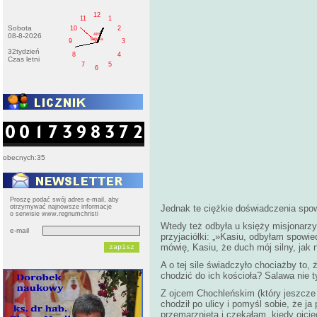
12
11
1
Sobota
10
2
AM
08-8-2026
sobota
9
3
32tydzień
8
4
Czas letni
7
5
6
obecnych:35
Proszę podać swój adres e-mail, aby
otrzymywać najnowsze informacje
Jednak te ciężkie doświadczenia spowo
o serwisie www.regnumchristi
Wtedy też odbyła u księży misjonarzy
e-mail
przyjaciółki: „»Kasiu, odbyłam spowied
mówię, Kasiu, że duch mój silny, jak n
A o tej sile świadczyło chociażby to
chodzić do ich kościoła? Salawa nie ty
Z ojcem Chochleńskim (który jeszcze p
chodził po ulicy i pomyśl sobie, że j
przemarznięta i czekałam, kiedy ojcie