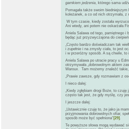
garnkiem jedzenia
, którego sama udźw
Pomagała także swoim biedniejszym ko
koleżanek, a co od nich otrzymała, z 
W tym czasie, kiedy została wyrzucon
Ani wtedy, ani potem nie oskarżała F
Aniela Salawa od tego, pamiętnego i b
będąc już przyzwyczajona do cierpień 
„Często bardzo doświadczam tak wielk
i zupełnie i na zmysły ciała, to jest
i w przeróżny sposób. A są chwile, to 
Aniela Salawa po utracie pracy u Edm
otrzymywała „dobrowolnym aktem zastę
Waroux. Tam możemy znaleźć takie, b
„Prawie zawsze, gdy rozmawiam z osobą
I nieco dalej:
„Kiedy zgłębiam drogi Boże, to czuję 
często tak jest, że gdy myślę, czy jest
I jeszcze dalej:
„Ustawicznie czuję to, że jako ja ma
przyjmowania dobrowolnych ofiar, speł
sposób może być spełniona"
[29]
.
Te powyższe słowa mogą wydawać się n