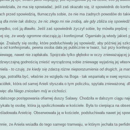
wiedziała, że ma się spowiadać, jeśli zaś okazało się, iż spowiednik do konfe
ach przed spowiedzią, tłumaczyła sobie, że nie ma żadnych powodów do takie
ą dla mnie tak dobrzy, że nic złego mi nie zrobią, ale gdy zbliża się spowiedź
ędko, coś ją dławiło. Jeśli zaś spowiednik życzył sobie, by mówiła prędzej 
ej się,
że wody ogromne otaczają ją i konfesjonał
. Ogarniało ją wtedy jakieś 
daje. Znalazły się osoby, które podsłuchiwały jej spowiedź, aby później jej 
a od konfesjonału, pewna osoba dała jej publicznie w twarz, tuż przy konfesj
iewagę, nawet nie zapłakała. Spojrzała tylko głęboko w oczy znieważającej 
 nadzwyczajną godnością znieść wyrządzoną sobie zniewagę wyjaśnią jej własn
niela -
to czuję, że kiedy się zdarzą różne nieporozumienia od drugich, ja ma
oga, potrafiła być, właśnie ze względu na Boga - tak wspaniałą w swej wyrozu
aciółek, która od samej Anieli słyszała o tym policzku, spytała znieważoną:
d
więc dla Niego zniosłam mój w cichości.
dalszego postępowania ofiarnej duszy Salawy. Chodziła w dalszym ciągu najch
ykała tę osobę, która ją spoliczkowała w kościele. Była to cierpiąca na obses
ześladowała Anielcię. Obserwowała ją w kościele, podsłuchiwała nawet jej spo
unnie, że Aniela wsiadła do tego samego tramwaju, w którym jechała ta perfi