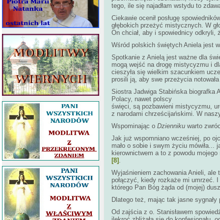
tego, ile się najadłam wstydu to zdaw
Ciekawie ocenił posługę spowiedników
głębokich przeżyć mistycznych. W głow
On chciał, aby i spowiednicy odkryli, 
Wśród polskich świętych Aniela jest 
Spotkanie z Anielą jest ważne dla świe
mogą wejść na drogę mistycyzmu i dla 
cieszyła się wielkim szacunkiem uczest
prosili ją, aby swe przeżycia notował
Siostra Jadwiga Stabińska biografka A
Polacy, nawet polscy
święci, są pozbawieni mistycyzmu, ur
z narodami chrześcijańskimi. W nasz
Wspominając o
Dzienniku
warto zwróc
Jak już wspomniano wcześniej, po ojc
mało o sobie i swym życiu mówiła... j
kierownictwem a to z powodu mojego ni
[8]
.
Wyjaśnieniem zachowania Anieli, ale t
połączyć, kiedy rozkaże mi umrzeć. I 
którego Pan Bóg żąda od (mojej) dus
Dlatego też, mając tak jasne sygnały p
Od zajścia z o. Stanisławem spowied
ilekroć zbliżała się do konfesjonału, o