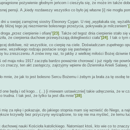
 upragnione pożywienie głodnym jeńcom i cieszyła się, że może im także dob
nej pensji. A „kiedy rozdawszy wszystko co było jej własne [i] nie mogła p
i u swojej zamężnej siostry Eleonory Cygan. U niej „wypłakała się, wyżalił
ły bliżej tego jej niezmiernie bolesnego przeżycia, pokrywała je milczeniem"
[
roga „przez cierpienie i ofiarę"
[23]
. Także od tegoż dnia cierpienie stało się
ziła, że cierpienia duchowe przewyższają dolegliwości ciała"
[24]
. I tak o ty
ęcej dotkliwe, niż wszystkie, co cierpię na ciele. Doświadczam zupełnego op
ziwne, wszelkiego rodzaju postacie srogo się pastwiące
by ku zniszczeniu. A znów inny raz, to jakby z wielkiej miłości Bożej dziwnie
 od maja roku 1917 zaczęła bardzo poważnie chorować i już nigdy nie powróci
co znaczy, ten akt zastępczy, zajrzyjmy wpierw do
Dziennika
Anieli Salawy, 
nie, że jak to jest bolesno Sercu Bożemu i żebym ja brała za tę osobę te ci
one będą i od kogo... (...) [i miewam ustawicznie] takie udręczenia, że w cza
 trudna. I tak jest, że tylko ta jest dla mnie"
[28]
.
dzi mię za rękę i pokazuje, do jakiego stopnia mam się wznieść do Niego, a 
ększe krzywdy bez przyczyny wyrządzone, to się nie ma myśleć, że temu ludzie 
duchowej nauki Kościoła katolickiego. Natomiast ktoś, kto wie co to znaczy 