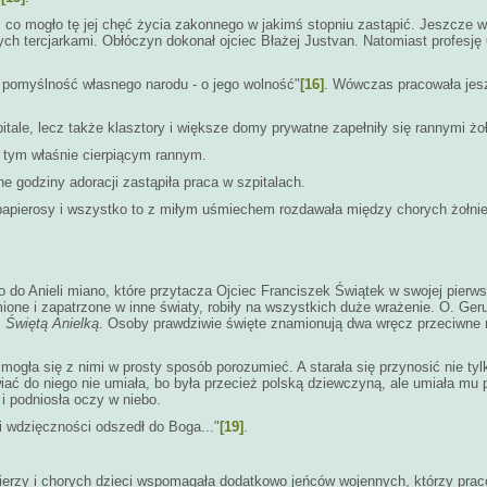
 co mogło tę jej chęć życia zakonnego w jakimś stopniu zastąpić. Jeszcze 
h tercjarkami. Obłóczyn dokonał ojciec Błażej Justvan. Natomiast profesję 6
o pomyślność własnego narodu - o jego wolność"
[16]
. Wówczas pracowała jes
itale, lecz także klasztory i większe domy prywatne zapełniły się rannymi żo
c tym właśnie cierpiącym rannym.
e godziny adoracji zastąpiła praca w szpitalach.
 papierosy i wszystko to z miłym uśmiechem rozdawała między chorych żołnie
 do Anieli miano, które przytacza Ojciec Franciszek Świątek w swojej pierw
ione i zapatrzone w inne światy, robiły na wszystkich duże wrażenie. O. Ger
:
Świętą Anielką
. Osoby prawdziwie święte znamionują dwa wręcz przeciwne r
mogła się z nimi w prosty sposób porozumieć. A starała się przynosić nie ty
 do niego nie umiała, bo była przecież polską dziewczyną, ale umiała mu pot
 podniosła oczy w niebo.
mi wdzięczności odszedł do Boga..."
[19]
.
ierzy i chorych dzieci wspomagała dodatkowo jeńców wojennych, którzy praco