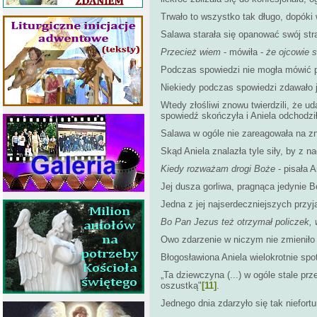
Trwało to wszystko tak długo, dopóki 
Salawa starała się opanować swój str
Przecież wiem
- mówiła -
że ojcowie s
Podczas spowiedzi nie mogła mówić pr
Niekiedy podczas spowiedzi zdawało j
Wtedy złośliwi znowu twierdzili, że u
spowiedź skończyła i Aniela odchodził
Salawa w ogóle nie zareagowała na zn
Skąd Aniela znalazła tyle siły, by z
Kiedy rozważam drogi Boże
- pisała A
Jej dusza gorliwa, pragnąca jedynie B
Jedna z jej najserdeczniejszych przyj
Bo Pan Jezus też otrzymał policzek, 
Owo zdarzenie w niczym nie zmieniło 
Błogosławiona Aniela wielokrotnie spot
„Ta dziewczyna (...) w ogóle stale pr
oszustką"
[11]
.
Jednego dnia zdarzyło się tak niefort