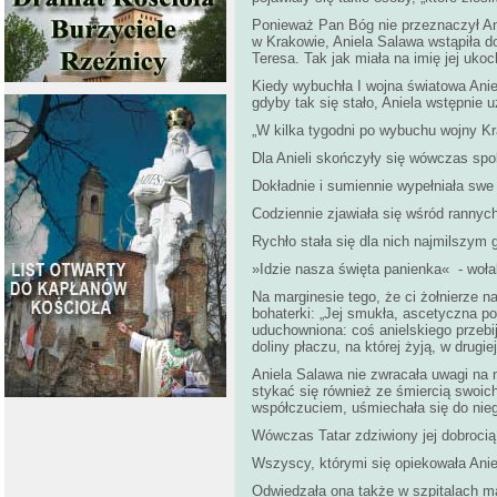
Ponieważ Pan Bóg nie przeznaczył Ani
w Krakowie, Aniela Salawa wstąpiła do
Teresa. Tak jak miała na imię jej ukoch
Kiedy wybuchła I wojna światowa Anie
gdyby tak się stało, Aniela wstępnie 
„W kilka tygodni po wybuchu wojny Kra
Dla Anieli skończyły się wówczas spo
Dokładnie i sumiennie wypełniała swe
Codziennie zjawiała się wśród rannyc
Rychło stała się dla nich najmilszy
»Idzie nasza święta panienka« - wołali
Na marginesie tego, że ci żołnierze n
bohaterki: „Jej smukła, ascetyczna p
uduchowniona: coś anielskiego przebija
doliny płaczu, na której żyją, w drugie
Aniela Salawa nie zwracała uwagi na 
stykać się również ze śmiercią swoic
współczuciem, uśmiechała się do nie
Wówczas Tatar zdziwiony jej dobrocią 
Wszyscy, którymi się opiekowała Aniel
Odwiedzała ona także w szpitalach ma