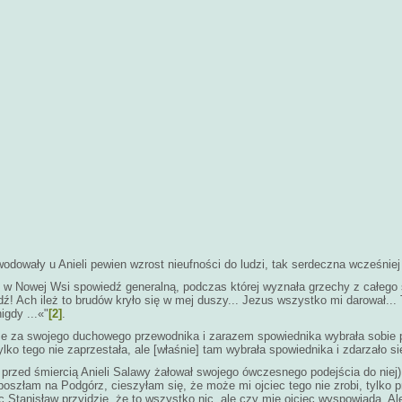
dowały u Anieli pewien wzrost nieufności do ludzi, tak serdeczna wcześniej za
 w Nowej Wsi spowiedź generalną, podczas której wyznała grzechy z całego 
ź! Ach ileż to brudów kryło się w mej duszy... Jezus wszystko mi darował... T
igdy ...«"
[2]
.
, że za swojego duchowego przewodnika i zarazem spowiednika wybrała sobie 
lko tego nie zaprzestała, ale [właśnie] tam wybrała spowiednika i zdarzało się
rzed śmiercią Anieli Salawy żałował swojego ówczesnego podejścia do niej) m
a poszłam na Podgórz, cieszyłam się, że może mi ojciec tego nie zrobi, tylko 
c Stanisław przyjdzie, że to wszystko nic, ale czy mię ojciec wyspowiada. Al