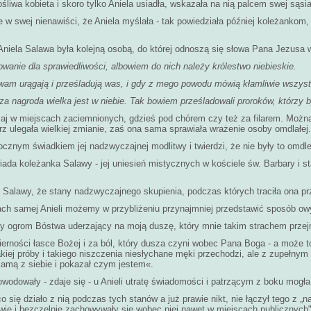
łośliwa kobieta i skoro tylko Aniela usiadła, wskazała na nią palcem swej s
 w swej nienawiści, że Aniela myślała - tak powiedziała później koleżankom, 
Aniela Salawa była kolejną osobą, do której odnoszą się słowa Pana Jezusa
dowanie dla sprawiedliwości, albowiem do nich należy królestwo niebieskie.
] wam urągają i prześladują was, i gdy z mego powodu mówią kłamliwie wszyst
za nagroda wielka jest w niebie. Tak bowiem prześladowali proroków, którzy b
zaj w miejscach zaciemnionych, gdzieś pod chórem czy też za filarem. Można 
 ulegała wielkiej zmianie, zaś ona sama sprawiała wrażenie osoby omdlałej. Ci
naocznym świadkiem jej nadzwyczajnej modlitwy i twierdzi, że nie były to om
da koleżanka Salawy - jej uniesień mistycznych w kościele św. Barbary i sta
 Salawy, że stany nadzwyczajnego skupienia, podczas których traciła ona pr
kach samej Anieli możemy w przybliżeniu przynajmniej przedstawić sposób o
by ogrom Bóstwa uderzający na moją duszę, który mnie takim strachem przejmuj
erności łasce Bożej i za ból, który dusza czyni wobec Pana Boga - a może to t
iej próby i takiego niszczenia niesłychane męki przechodzi, ale z zupełnym s
amą z siebie i pokazał czym jestem«.
wodowały - zdaje się - u Anieli utratę świadomości i patrzącym z boku mog
co się działo z nią podczas tych stanów a już prawie nikt, nie łączył tego z 
śliwie i bezczelnie zachowywały się wobec niej nawet w miejscach publicznych