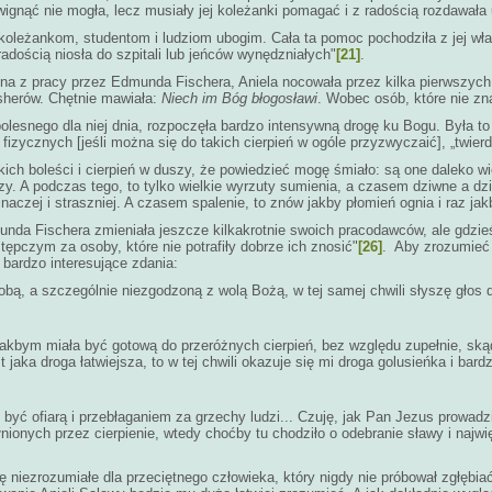
ignąć nie mogła, lecz musiały jej koleżanki pomagać i z radością rozdawała
leżankom, studentom i ludziom ubogim. Cała ta pomoc pochodziła z jej włas
radością niosła do szpitali lub jeńców wynędzniałych"
[21]
.
a z pracy przez Edmunda Fischera, Aniela nocowała przez kilka pierwszych dn
isherów. Chętnie mawiała:
Niech im Bóg błogosławi
. Wobec osób, które nie zna
olesnego dla niej dnia, rozpoczęła bardzo intensywną drogę ku Bogu. Była to d
fizycznych [jeśli można się do takich cierpień w ogóle przyzwyczaić], „twierd
ich boleści i cierpień w duszy, że powiedzieć mogę śmiało: są one daleko wi
 oczy. A podczas tego, to tylko wielkie wyrzuty sumienia, a czasem dziwne a d
inaczej i straszniej. A czasem spalenie, to znów jakby płomień ognia i raz jak
unda Fischera zmieniała jeszcze kilkakrotnie swoich pracodawców, ale gdzieś
pczym za osoby, które nie potrafiły dobrze ich znosić"
[26]
. Aby zrozumieć 
ardzo interesujące zdania:
, a szczególnie niezgodzoną z wolą Bożą, w tej samej chwili słyszę głos do m
jakbym miała być gotową do przeróżnych cierpień, bez względu zupełnie, skąd 
 jaka droga łatwiejsza, to w tej chwili okazuje się mi droga golusieńka i bardzo
m być ofiarą i przebłaganiem za grzechy ludzi... Czuję, jak Pan Jezus prowa
nionych przez cierpienie, wtedy choćby tu chodziło o odebranie sławy i najwi
iezrozumiałe dla przeciętnego człowieka, który nigdy nie próbował zgłębiać 