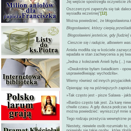
Jej wejście spostrzegła oczywiście z
Oszczerczyni zaperzyła się tak dalece
wysiadła wcześniej"
[12]
.
Można powiedzieć, że błogosławiona 
Błogosławieni, którzy cierpią prześla
Błogosławieni jesteście, gdy [ludzie
Cieszcie się i radujcie, albowiem was
Aniela modliła się w kościele zazwyc
wpadała w stan zachwycenia a jej twarz
„Jedna z koleżanek Anieli była (...) 
»Dwukrotnie byłam świadkiem - opowia
usprawiedliwiając wychodziła«.
Wiemy również od innych przyjaciółek
Opierając się na późniejszych zapis
»Tak często jest - pisze Salawa - jak
»Bardzo często tak jest. Za karę niewi
chwile czasu. A gdy dusza podczas tak
można powiedzieć: wyniszczył mnie s
Tego rodzaju przeżycia wewnętrzne po
Niestety, niewiele osób rozumiało to, 
pojawiały się takie osoby, „które zło