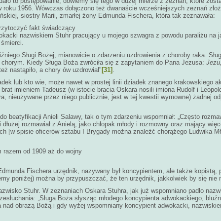
dało to postępowanie, dowiemy się tego w dużej mierze z zeznań, które zosta
w roku 1956. Wówczas dołączono też dwanaście wcześniejszych zeznań złożony
skiej, siostry Marii, zmarłej żony Edmunda Fischera, która tak zeznawała:
przytoczyć fakt świadczący
dwokacki nazwiskiem Stuhr pracujący u mojego szwagra z powodu paraliżu na ja
 śmierci.
iźniego Sługi Bożej, mianowicie o zdarzeniu uzdrowienia z choroby raka. Sł
 chorym. Kiedy Sługa Boża zwróciła się z zapytaniem do Pana Jezusa:
Jezu,
eż nastąpiło, a chory ów uzdrowiał"
[31]
.
iadek lub kto wie, może nawet w prostej linii dziadek znanego krakowskiego 
o brat imieniem Tadeusz (w istocie bracia Oskara nosili imiona Rudolf i Leo
a, nieużywane przez niego publicznie, jest w tej kwestii wymowne) żadnej o
eatyfikacji Anieli Salawy, tak o tym zdarzeniu wspomniał: „Często rozmawia
dłużej rozmawiał z Anielą, jako chłopak młody i rozmowny oraz mający więcej
ach [w spisie oficerów sztabu I Brygady można znaleźć chorążego Ludwika M
em razem od 1909 aż do wojny
dmunda Fischera urzędnik, nazywany był koncypientem, ale także kopistą, p
jemy poniżej) można by przypuszczać, że ten urzędnik, jakkolwiek by się nie n
nazwisko Stuhr. W zeznaniach Oskara Stuhra, jak już wspomniano padło nazwi
zesłuchania: „Sługa Boża słysząc młodego koncypienta adwokackiego, bluźni
ała nad obrazą Bożą i gdy wyżej wspomniany koncypient adwokacki, nazwiski