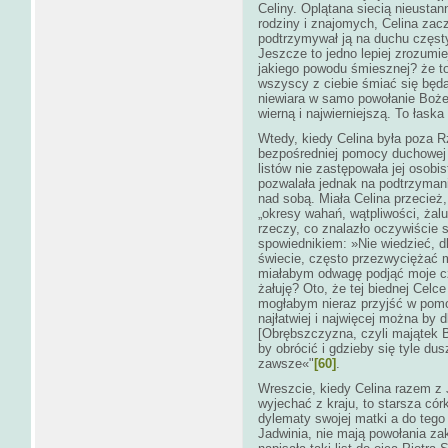
Celiny. Oplątana siecią nieustan
rodziny i znajomych, Celina za
podtrzymywał ją na duchu częstym
Jeszcze to jedno lepiej zrozumie
jakiego powodu śmiesznej? że to
wszyscy z ciebie śmiać się będą
niewiara w samo powołanie Boże.
wierną i najwierniejszą. To łaska
Wtedy, kiedy Celina była poza R
bezpośredniej pomocy duchowej
listów nie zastępowała jej osob
pozwalała jednak na podtrzymani
nad sobą. Miała Celina przecież,
„okresy wahań, wątpliwości, żal
rzeczy, co znalazło oczywiście 
spowiednikiem: »Nie wiedzieć, 
świecie, często przezwyciężać 
miałabym odwagę podjąć moje cz
żałuję? Oto, że tej biednej Celce
mogłabym nieraz przyjść w pomoc
najłatwiej i najwięcej można by
[Obrębszczyzna, czyli majątek B
by obrócić i gdzieby się tyle d
zawsze«"
[60]
.
Wreszcie, kiedy Celina razem z 
wyjechać z kraju, to starsza cór
dylematy swojej matki a do tego u
Jadwinia, nie mają powołania za