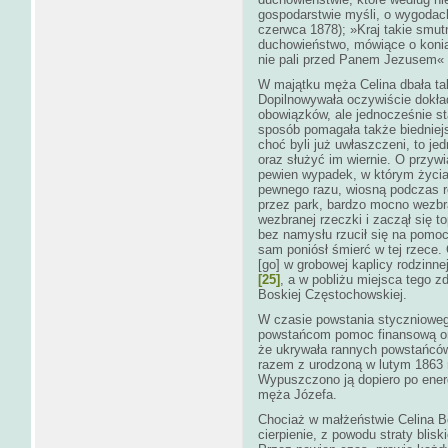
gospodarstwie myśli, o wygodac
czerwca 1878); »Kraj takie smut
duchowieństwo, mówiące o konia
nie pali przed Panem Jezusem« 
W majątku męża Celina dbała tak
Dopilnowywała oczywiście dokła
obowiązków, ale jednocześnie st
sposób pomagała także biedniejs
choć byli już uwłaszczeni, to jed
oraz służyć im wiernie. O przyw
pewien wypadek, w którym życia 
pewnego razu, wiosną podczas r
przez park, bardzo mocno wezbr
wezbranej rzeczki i zaczął się t
bez namysłu rzucił się na pomoc 
sam poniósł śmierć w tej rzece.
[go] w grobowej kaplicy rodzinne
[25]
, a w pobliżu miejsca tego zd
Boskiej Częstochowskiej.
W czasie powstania styczniowe
powstańcom pomoc finansową ora
że ukrywała rannych powstańców
razem z urodzoną w lutym 1863 
Wypuszczono ją dopiero po ener
męża Józefa.
Chociaż w małżeństwie Celina Bo
cierpienie, z powodu straty blisk