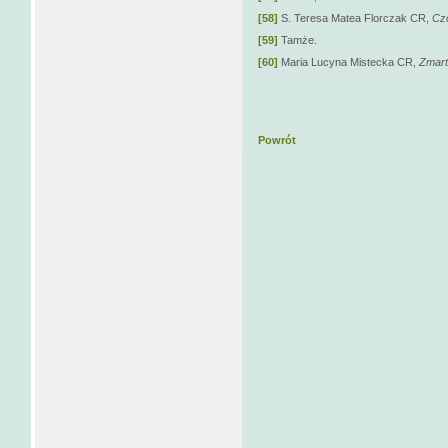
[58]
S. Teresa Matea Florczak CR,
Czc
[59]
Tamże.
[60]
Maria Lucyna Mistecka CR,
Zmart
Powrót