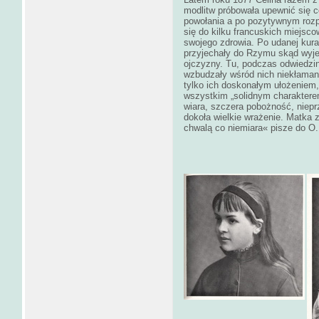
modlitw próbowała upewnić się 
powołania a po pozytywnym rozp
się do kilku francuskich miejsc
swojego zdrowia. Po udanej kur
przyjechały do Rzymu skąd wyjec
ojczyzny. Tu, podczas odwiedzi
wzbudzały wśród nich niekłaman
tylko ich doskonałym ułożeniem,
wszystkim „solidnym charakterem
wiara, szczera pobożność, nieprz
dokoła wielkie wrażenie. Matka 
chwalą co niemiara« pisze do O