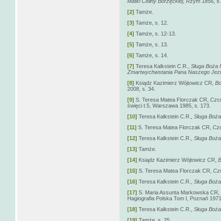
Matki Celiny Borzęckiej
, Rzym 1856, s.
[2]
Tamże.
[3]
Tamże, s. 12.
[4]
Tamże, s. 12-13.
[5]
Tamże, s. 13.
[6]
Tamże, s. 14.
[7]
Teresa Kalkstein C.R.,
Sługa Boża 
Zmartwychwstania Pana Naszego Jez
[8]
Ksiądz Kazimierz Wójtowicz CR,
Bo
2008, s. 34.
[9]
S. Teresa Matea Florczak CR,
Czci
święci t.5, Warszawa 1985, s. 173.
[10]
Teresa Kalkstein C.R.,
Sługa Boża.
[11]
S. Teresa Matea Florczak CR,
Czc
[12]
Teresa Kalkstein C.R.,
Sługa Boża.
[13]
Tamże.
[14]
Ksiądz Kazimierz Wójtowicz CR,
B
[15]
S. Teresa Matea Florczak CR,
Czc
[16]
Teresa Kalkstein C.R.,
Sługa Boża.
[17]
S. Maria Assunta Markowska CR
Hagiografia Polska Tom I, Poznań 1971,
[18]
Teresa Kalkstein C.R.,
Sługa Boża.
[19]
Tamże, s. 25.