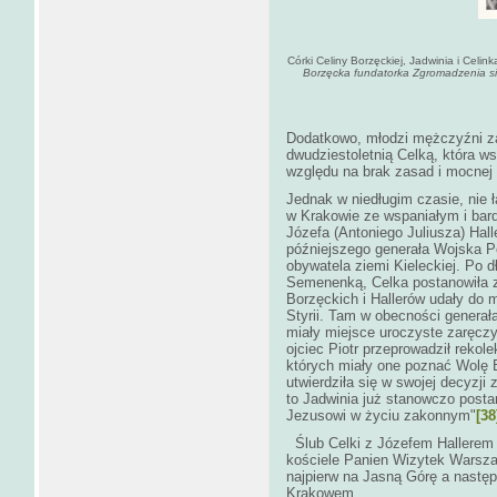
Córki Celiny Borzęckiej, Jadwinia i Celink
Borzęcka fundatorka Zgromadzenia s
Dodatkowo, młodzi mężczyźni za
dwudziestoletnią Celką, która ws
względu na brak zasad i mocnej
Jednak w niedługim czasie, nie 
w Krakowie ze wspaniałym i ba
Józefa (Antoniego Juliusza) Hall
późniejszego generała Wojska Po
obywatela ziemi Kieleckiej. Po 
Semenenką, Celka postanowiła za
Borzęckich i Hallerów udały do 
Styrii. Tam w obecności genera
miały miejsce uroczyste zaręczyn
ojciec Piotr przeprowadził rekol
których miały one poznać Wolę B
utwierdziła się w swojej decyzji
to Jadwinia już stanowczo posta
Jezusowi w życiu zakonnym"
[38
Ślub Celki z Józefem Hallerem 
kościele Panien Wizytek Warszaw
najpierw na Jasną Górę a nastę
Krakowem.