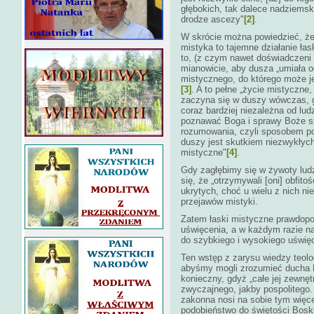
głębokich, tak dalece nadziemsk
drodze ascezy"
[2]
.
W skrócie można powiedzieć, że
mistyka to tajemne działanie ła
to, (z czym nawet doświadczeni
mianowicie, aby dusza „umiała 
mistycznego, do którego może j
[3]
. A to pełne „życie mistyczne
zaczyna się w duszy wówczas, g
coraz bardziej niezależna od lu
poznawać Boga i sprawy Boże sp
rozumowania, czyli sposobem po
duszy jest skutkiem niezwykłych
mistyczne"
[4]
.
Gdy zagłębimy się w żywoty lud
się, że „otrzymywali [oni] obfi
ukrytych, choć u wielu z nich 
przejawów mistyki.
Zatem łaski mistyczne prawdopod
uświęcenia, a w każdym razie 
do szybkiego i wysokiego uświę
Ten wstęp z zarysu wiedzy teolo
abyśmy mogli zrozumieć ducha Ma
konieczny, gdyż „całe jej zewnę
zwyczajnego, jakby pospolitego. 
zakonna nosi na sobie tym więce
podobieństwo do świętości Bosk