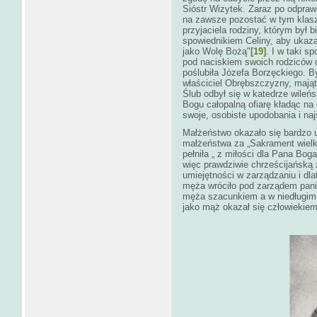
Sióstr Wizytek. Zaraz po odprawi
na zawsze pozostać w tym klaszto
przyjaciela rodziny, którym był 
spowiednikiem Celiny, aby ukaza
jako Wolę Bożą"
[19]
. I w taki s
pod naciskiem swoich rodziców o
poślubiła Józefa Borzęckiego. By
właściciel Obrębszczyzny, mająt
Ślub odbył się w katedrze wileń
Bogu całopalną ofiarę kładąc na 
swoje, osobiste upodobania i naj
Małżeństwo okazało się bardzo 
małżeństwa za „Sakrament wielk
pełniła „ z miłości dla Pana Bog
więc prawdziwie chrześcijańską
umiejętności w zarządzaniu i d
męża wróciło pod zarządem pani
męża szacunkiem a w niedługim c
jako mąż okazał się człowiekiem