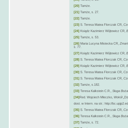
[20]
Tamże.
[21]
Tamże, s. 27.
[22]
Tamże.
[23]
S. Teresa Matea Florczak CR,
Czc
[24]
Ksiądz Kazimierz Wójtowicz CR,
B
[25]
Tamże, s. 53.
[26]
Maria Lucyna Mistecka CR,
Zmart
s. 77.
[27]
Ksiądz Kazimierz Wójtowicz CR,
B
[28]
S. Teresa Matea Florczak CR,
Czc
[29]
Ksiądz Kazimierz Wójtowicz CR,
B
[30]
S. Teresa Matea Florczak CR,
Czc
[31]
S. Teresa Matea Florczak CR,
Czc
[32]
Tamże, s.182.
[33]
Teresa Kalkstein C.R.,
Sługa Boża.
[34]
Red. Wojciech Mleczko,
Wokół
„Dz
dost. w Intern. na str.: http://bc.upjp2.
[35]
S. Teresa Matea Florczak CR,
Czc
[36]
Teresa Kalkstein C.R.,
Sługa Boża.
[37]
Tamże, s. 72.