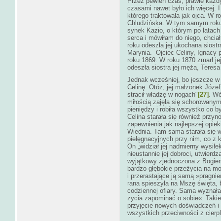
Przez pewien czas, prawie każdy
czasami nawet było ich więcej. I
którego traktowała jak ojca. W 
Chludzińska. W tym samym roku 
synek Kazio, o którym po latach 
serca i mówiłam do niego, chcia
roku odeszła jej ukochana siostr
Marynia. Ojciec Celiny, Ignacy p
roku 1869. W roku 1870 zmarł jej
odeszła siostra jej męża, Teresa
Jednak wcześniej, bo jeszcze w 
Celinę. Otóż, jej małżonek Józef,
stracił władzę w nogach"
[27]
. W
miłością zajęła się schorowanym
pieniędzy i robiła wszystko co b
Celina starała się również przy
zapewnienia jak najlepszej opiek
Wiednia. Tam sama starała się
pielęgnacyjnych przy nim, co z 
On „widział jej nadmierny wysiłe
nieustannie jej dobroci, utwierd
wyjątkowy zjednoczona z Bogiem.
bardzo głębokie przeżycia na mo
i przerastające ją samą »pragn
rana spieszyła na Mszę święta, 
codziennej ofiary. Sama wyznała
życia zapominać o sobie«. Takie 
przyjęcie nowych doświadczeń i 
wszystkich przeciwności z cierp