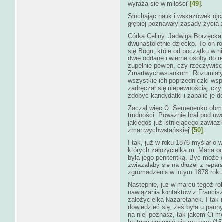
wyraża się w miłości"
[49]
.
Słuchając nauk i wskazówek ojc
głębiej poznawały zasady życia
Córka Celiny „Jadwiga Borzęcka
dwunastoletnie dziecko. To on r
się Bogu, które od początku w ni
dwie oddane i wierne osoby do r
zupełnie pewien, czy rzeczywiśc
Zmartwychwstankom. Rozumiały 
wszystkie ich poprzedniczki wspó
zadręczał się niepewnością, czy 
zdobyć kandydatki i zapalić je
Zaczął więc O. Semenenko obmy
trudności. Poważnie brał pod u
jakiegoś już istniejącego zawią
zmartwychwstańskiej"
[50]
.
I tak, już w roku 1876 myślał o w
których założycielka m. Maria od
była jego penitentką. Być może 
związałaby się na dłużej z repar
zgromadzenia w lutym 1878 roku
Następnie, już w marcu tegoż ro
nawiązania kontaktów z Francis
założycielką Nazaretanek. I tak 
dowiedzieć się, żeś była u panny S
na niej poznasz, tak jakem Ci m
bo tego narzucić nie można« (15 