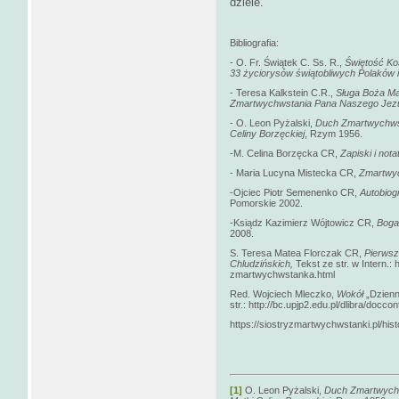
dziele.
Bibliografia:
- O. Fr. Świątek C. Ss. R.,
Świętość Ko
33 życiorysów świątobliwych Polaków i
- Teresa Kalkstein C.R.,
Sługa Boża Ma
Zmartwychwstania Pana Naszego Jez
- O. Leon Pyżalski,
Duch Zmartwychwst
Celiny Borzęckiej
, Rzym 1956.
-M. Celina Borzęcka CR,
Zapiski i not
- Maria Lucyna Mistecka CR,
Zmartwyc
-Ojciec Piotr Semenenko CR,
Autobiogr
Pomorskie 2002.
-Ksiądz Kazimierz Wójtowicz CR,
Boga
2008.
S. Teresa Matea Florczak CR,
Pierwsz
Chludzińskich,
Tekst ze str. w Intern.:
zmartwychwstanka.html
Red. Wojciech Mleczko,
Wokół
„Dzien
str.: http://bc.upjp2.edu.pl/dlibra/docc
https://siostryzmartwychwstanki.pl/his
[1]
O. Leon Pyżalski,
Duch Zmartwychw