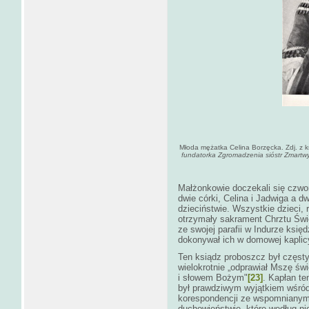
Młoda mężatka Celina Borzęcka. Zdj. z k
fundatorka Zgromadzenia sióstr Zmart
Małżonkowie doczekali się czworg
dwie córki, Celina i Jadwiga a 
dzieciństwie. Wszystkie dzieci, 
otrzymały sakrament Chrztu Świ
ze swojej parafii w Indurze ksi
dokonywał ich w domowej kaplic
Ten ksiądz proboszcz był częs
wielokrotnie „odprawiał Mszę św
i słowem Bożym"
[23]
. Kapłan te
był prawdziwym wyjątkiem wśró
korespondencji ze wspomnianym
duchowieństwie, które według nie