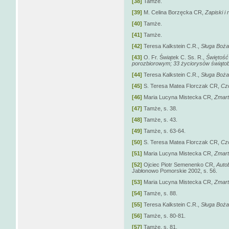
[38]
Tamże.
[39]
M. Celina Borzęcka CR,
Zapiski i
[40]
Tamże.
[41]
Tamże.
[42]
Teresa Kalkstein C.R.,
Sługa Boża.
[43]
O. Fr. Świątek C. Ss. R.,
Świętość
porozbiorowym; 33 życiorysów świątob
[44]
Teresa Kalkstein C.R.,
Sługa Boża.
[45]
S. Teresa Matea Florczak CR,
Czc
[46]
Maria Lucyna Mistecka CR,
Zmart
[47]
Tamże, s. 38.
[48]
Tamże, s. 43.
[49]
Tamże, s. 63-64.
[50]
S. Teresa Matea Florczak CR,
Czc
[51]
Maria Lucyna Mistecka CR,
Zmart
[52]
Ojciec Piotr Semenenko CR,
Autob
Jabłonowo Pomorskie 2002, s. 56.
[53]
Maria Lucyna Mistecka CR,
Zmart
[54]
Tamże, s. 88.
[55]
Teresa Kalkstein C.R.,
Sługa Boża.
[56]
Tamże, s. 80-81.
[57]
Tamże, s. 81.