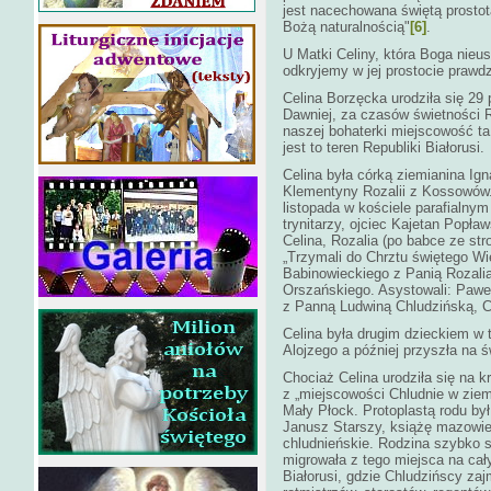
jest nacechowana świętą prosto
Bożą naturalnością"
[6]
.
U Matki Celiny, która Boga nieus
odkryjemy w jej prostocie prawdz
Celina Borzęcka urodziła się 29 
Dawniej, za czasów świetności R
naszej bohaterki miejscowość ta
jest to teren Republiki Białorusi.
Celina była córką ziemianina Ig
Klementyny Rozalii z Kossowów. 
listopada w kościele parafialny
trynitarzy, ojciec Kajetan Popła
Celina, Rozalia (po babce ze str
„Trzymali do Chrztu świętego W
Babinowieckiego z Panią Rozali
Orszańskiego. Asystowali: Paweł
z Panną Ludwiną Chludzińską, 
Celina była drugim dzieckiem w t
Alojzego a później przyszła na św
Chociaż Celina urodziła się na k
z „miejscowości Chludnie w ziem
Mały Płock. Protoplastą rodu był
Janusz Starszy, książę mazowiec
chludnieńskie. Rodzina szybko si
migrowała z tego miejsca na cały
Białorusi, gdzie Chludzińscy za