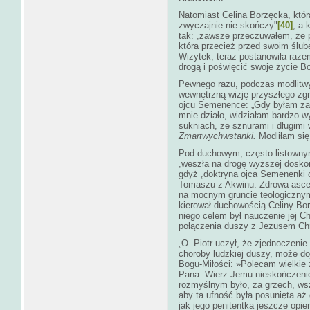
Natomiast Celina Borzęcka, któr
zwyczajnie nie skończy"
[40]
, a 
tak: „zawsze przeczuwałem, że 
która przecież przed swoim ślube
Wizytek, teraz postanowiła raze
drogą i poświęcić swoje życie B
Pewnego razu, podczas modlitwy
wewnętrzną wizję przyszłego zg
ojcu Semenence: „Gdy byłam zat
mnie działo, widziałam bardzo 
sukniach, ze sznurami i długimi
Zmartwychwstanki.
Modliłam się
Pod duchowym, często listowny
„weszła na drogę wyższej dosko
gdyż „doktryna ojca Semenenki 
Tomaszu z Akwinu. Zdrowa asce
na mocnym gruncie teologiczny
kierował duchowością Celiny Bor
niego celem był nauczenie jej C
połączenia duszy z Jezusem Ch
„O. Piotr uczył, że zjednoczenie
choroby ludzkiej duszy, może do
Bogu-Miłości: »Polecam wielkie 
Pana. Wierz Jemu nieskończenie 
rozmyślnym było, za grzech, wsz
aby ta ufność była posunięta aż
jak jego penitentka jeszcze opie