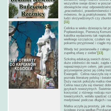
wszystkie swoje dzieci w posza
obowiązków oraz odpowiedzialno
„pracowitości, prawdomówności i 
mówiono, ile ją praktykowano. W
ludzi skrzywdzonych czy zbuntow
[11]
.
Celinka w wieku dziesięciu lat pr
Popławskiego, Pierwszą Komuni
katolika wydarzeniu tak napisał
wielkiego szczęścia; czułam si
pokarmu przyjmować i ciągle my
Wtedy też postanowiła z całego 
zupełną ofiarę z siebie"
[13]
.
Szkolną edukacją swoich dzieci,
duże zdolności do nauki, zajęł
najważniejszym celem, jaki post
przyswojenie przez jej córkę tr
Ewangelii. Celina nauczyła się r
poznała literaturę polską i świat
Duży nacisk położyła matka równi
Celina nauczyła się również dob
językach nowożytnych. Świetnie 
korzystać z różnego rodzaju ro
towarzyskich, wolała spędzać cz
medytować podczas długich i s
Matka uczyła ją prostoty, jak r
ścisłego życia według Przykazań