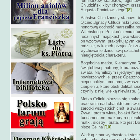
rotmistrzów, starostów, regentów.
Chludziński - był chorążym ors
Augusta Poniatowskiego"
[8]
.
Państwo Chludzińscy stanowili b
Ojciec „Ignacy Chludziński [uro
honorową godność marszałka pow
Witebskiego. Po skończeniu stud
rodzinnych majątkach jako właśc
on wzorowym, praktykującym kato
rodzinie, w kołach przyjaciół i 
wychowanie dzieci swą szlachetn
nieugiętością charakteru.
Bogobojna matka, Klementyna Ro
świątobliwej matrony, która poz
świata. Najmilszym i jedynym je
powierzonych jej przez Opatrznoś
niepospolitymi cnotami, zwłasz
cierpieniu, które obok delikatnoś
czyniły z niej wielką niewiastę. (.
Matka Celinki okazała się znak
pracowała nad charakterem swej 
zarodki wszystkich cnót, a zwła
Żywa i prosta wiara, bojaźń Boż
fundamentem, na którym opierał
matki, siostry i brata, kto jest 
pisze Celina"
[10]
.
Według zmartwychwstanki siostry
bohaterki, oboje rodzice Celinki 