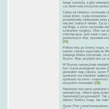
twego sumienia, a głos wewnętrz
czy dzień twój korzystnie przesz
Celinę od młodości cechowała sk
swoje dzieci, snuła rozważania i
przewidywała zdobywanie wiary p
niej bez żadnych wahań. Życzy 
się Boga, a serce zachowała wol
szukaniem rozgłosu. Obie zaś po
zniechęcajcie, jeśli świat o was
poniesionych ofiar, wyświadczon
[31]
.
Półtora roku po śmierci męża, w
swoimi córkami wyjechała do Wen
świętego Marka zrozumiała, że 
Rzymu. Więc przybyła tam już w
W Rzymie zamieszkała niedaleko
tym czasie posługiwali ojcowie
generałem tego zakonu, ojcem P
spotkanie ma charakter nadprzy
spotkaniu na ziemi i znajomośc
wszystkim kierowała«"
[32]
.
Natomiast ona sama spotkanie t
wewnętrznej: »Niech będą dzięki
Semenenki] przyprowadził. Tak 
dobroci Stwórcy mego, tak mało 
Ojciec Piotr został kierowniki