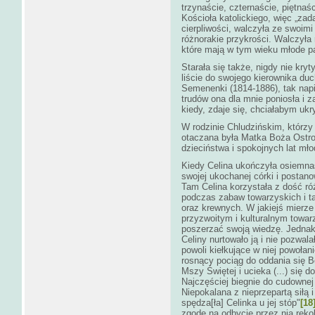
trzynaście, czternaście, piętnaśc
Kościoła katolickiego, więc „zad
cierpliwości, walczyła ze swoimi
różnorakie przykrości. Walczyła
które mają w tym wieku młode pa
Starała się także, nigdy nie kr
liście do swojego kierownika d
Semenenki (1814-1886), tak napis
trudów ona dla mnie poniosła i z
kiedy, zdaje się, chciałabym ukry
W rodzinie Chludzińskim, którzy
otaczana była Matka Boża Ostro
dzieciństwa i spokojnych lat mło
Kiedy Celina ukończyła osiemnaś
swojej ukochanej córki i postano
Tam Celina korzystała z dość ró
podczas zabaw towarzyskich i t
oraz krewnych. W jakiejś mierze
przyzwoitym i kulturalnym towar
poszerzać swoją wiedzę. Jednak
Celiny nurtowało ją i nie pozwala
powoli kiełkujące w niej powołan
rosnący pociąg do oddania się B
Mszy Świętej i ucieka (...) się 
Najczęściej biegnie do cudownej
Niepokalana z nieprzepartą siłą 
spędza[ła] Celinka u jej stóp"
[18
zgodę na odbycie przez nią rek