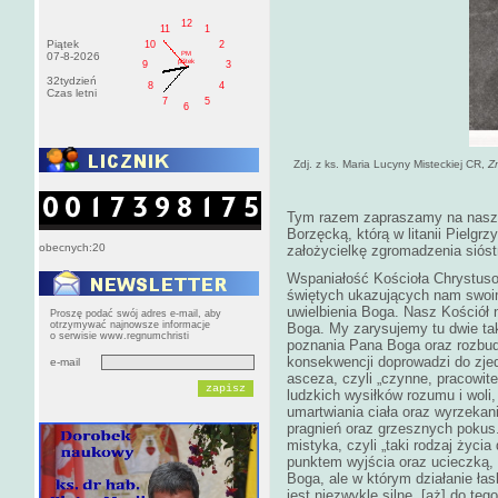
12
11
1
Piątek
10
2
PM
07-8-2026
pištek
9
3
32tydzień
8
4
Czas letni
7
5
6
Zdj. z ks. Maria Lucyny Misteckiej CR,
Z
Tym razem zapraszamy na naszą
Borzęcką, którą w litanii Piel
obecnych:20
założycielkę zgromadzenia siós
Wspaniałość Kościoła Chrystus
świętych ukazujących nam swoim
uwielbienia Boga.
Nasz Kościół n
Proszę podać swój adres e-mail, aby
otrzymywać najnowsze informacje
Boga. My zarysujemy tu dwie tak
o serwisie www.regnumchristi
poznania Pana Boga oraz rozbudz
konsekwencji doprowadzi do zjed
e-mail
asceza, czyli „czynne, pracowit
ludzkich wysiłków rozumu i woli,
umartwiania ciała oraz wyrzekan
pragnień oraz grzesznych pokus
mistyka, czyli „taki rodzaj życi
punktem wyjścia oraz ucieczką,
Boga, ale w którym działanie ła
jest niezwykle silne, [aż] do te