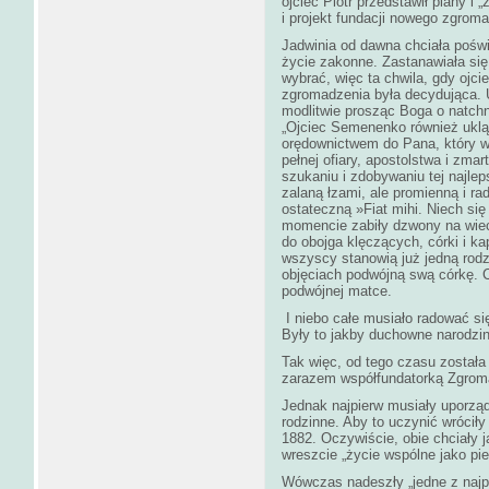
ojciec Piotr przedstawił plany i
i projekt fundacji nowego zgrom
Jadwinia od dawna chciała poświ
życie zakonne. Zastanawiała się
wybrać, więc ta chwila, gdy ojcie
zgromadzenia była decydująca. U
modlitwie prosząc Boga o natch
„Ojciec Semenenko również uklą
orędownictwem do Pana, który w
pełnej ofiary, apostolstwa i zma
szukaniu i zdobywaniu tej najle
zalaną łzami, ale promienną i ra
ostateczną »Fiat mihi. Niech się
momencie zabiły dzwony na wiec
do obojga klęczących, córki i ka
wszyscy stanowią już jedną rod
objęciach podwójną swą córkę. 
podwójnej matce.
I niebo całe musiało radować si
Były to jakby duchowne narodzi
Tak więc, od tego czasu została
zarazem współfundatorką Zgro
Jednak najpierw musiały uporzą
rodzinne. Aby to uczynić wróciły
1882. Oczywiście, obie chciały 
wreszcie „życie wspólne jako p
Wówczas nadeszły „jedne z najpi