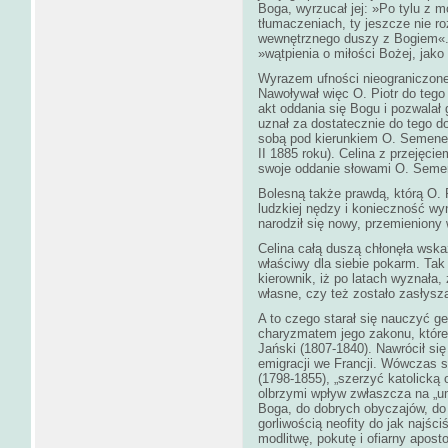
Boga, wyrzucał jej: »Po tylu z m
tłumaczeniach, ty jeszcze nie 
wewnętrznego duszy z Bogiem«. I
»wątpienia o miłości Bożej, jak
Wyrazem ufności nieograniczonej
Nawoływał więc O. Piotr do tego
akt oddania się Bogu i pozwalał
uznał za dostatecznie do tego do
sobą pod kierunkiem O. Semenenk
II 1885 roku). Celina z przejęci
swoje oddanie słowami O. Seme
Bolesną także prawdą, którą O. 
ludzkiej nędzy i konieczność wyn
narodził się nowy, przemieniony
Celina całą duszą chłonęła wsk
właściwy dla siebie pokarm. Tak
kierownik, iż po latach wyznała, 
własne, czy też zostało zasłys
A to czego starał się nauczyć 
charyzmatem jego zakonu, które
Jański (1807-1840). Nawrócił się
emigracji we Francji. Wówczas 
(1798-1855), „szerzyć katolicką
olbrzymi wpływ zwłaszcza na „um
Boga, do dobrych obyczajów, do św
gorliwością neofity do jak najś
modlitwę, pokutę i ofiarny apos