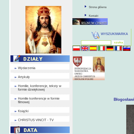
Strona główna
Kontakt
WYSZUKIWARKA
Wydarzenia
Artykuły
Homilie, konferencje, teksty w
formie dzwiękowej
Homilie konferencje w formie
Błogosławi
filmowej
Książki
CHRISTUS VINCIT - TV