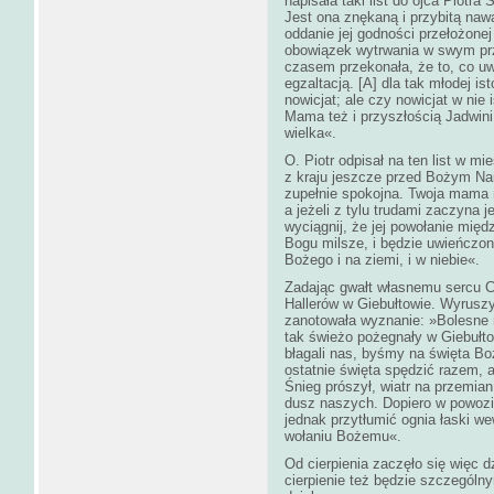
napisała taki list do ojca Piotr
Jest ona znękaną i przybitą naw
oddanie jej godności przełożonej
obowiązek wytrwania w swym prz
czasem przekonała, że to, co uw
egzaltacją. [A] dla tak młodej is
nowicjat; ale czy nowicjat w ni
Mama też i przyszłością Jadwini 
wielka«.
O. Piotr odpisał na ten list w m
z kraju jeszcze przed Bożym Naro
zupełnie spokojna. Twoja mama m
a jeżeli z tylu trudami zaczyna 
wyciągnij, że jej powołanie międz
Bogu milsze, i będzie uwieńczo
Bożego i na ziemi, i w niebie«.
Zadając gwałt własnemu sercu C
Hallerów w Giebułtowie. Wyrusz
zanotowała wyznanie: »Bolesne 
tak świeżo pożegnały w Giebułtow
błagali nas, byśmy na święta Bo
ostatnie święta spędzić razem, 
Śnieg prószył, wiatr na przemi
dusz naszych. Dopiero w powozie
jednak przytłumić ognia łaski we
wołaniu Bożemu«.
Od cierpienia zaczęło się więc 
cierpienie też będzie szczególn