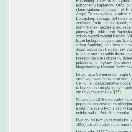
Borzęckiej. Tu warto zatrzymać 
pobożnemu kapłanowi. Otóż, ojc
i kierownikiem duchowym bł. Franc
Angeli Truszkowskiej, a także sł
Borzęckiej, Jadwigi. Był także 
żeńskich (m.in.: niepokalanek, 
dominikanek, nazaretanek, repara
pierwszy[m] rektor[em] Papiesk
szkoły wyszli wybitni kapłani (W
liczni biskupi i arcybiskupi, ka
Adam Sapieha); niektórzy z jego 
Józef Sebastian Pelczar, św. Józ
(a pozostawił po sobie liczne pra
korespondencję i obszerny dzienn
pokolenia historyków, filozofów i
błogosławiony Honorat Koźmińsk
Dzięki ojcu Semenence mogła C
zmartwychwstańców a on sam, p
Celiny, jej posłuszeństwo i odda
iż będzie ona mogła kiedyś speł
zmartwychwstańskiej"
[35]
.
W kwietniu 1876 roku Jadwinia p
poprzedzona została rekolekcja
miała miejsce u tych sióstr w kap
celebrował o. Piotr Semenenko.
Dwa dni po tym wydarzeniu ks. 
1902) udzielił Jadwini sakramen
Latem roku 1877 Celina razem z