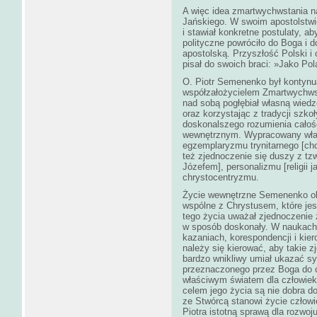
A więc idea zmartwychwstania n
Jańskiego. W swoim apostolstwi
i stawiał konkretne postulaty, a
polityczne powróciło do Boga i 
apostolską. Przyszłość Polski i o
pisał do swoich braci: »Jako P
O. Piotr Semenenko był kontynu
współzałożycielem Zmartwychws
nad sobą pogłębiał własną wiedz
oraz korzystając z tradycji szko
doskonalszego rozumienia całośc
wewnętrznym. Wypracowany włas
egzemplaryzmu trynitarnego [ch
też zjednoczenie się duszy z tz
Józefem], personalizmu [religii 
chrystocentryzmu.
Życie wewnętrzne Semenenko okr
wspólne z Chrystusem, które jes
tego życia uważał zjednoczenie 
w sposób doskonały. W naukach 
kazaniach, korespondencji i kie
należy się kierować, aby takie
bardzo wnikliwy umiał ukazać sy
przeznaczonego przez Boga do 
właściwym światem dla człowieka
celem jego życia są nie dobra d
ze Stwórcą stanowi życie człowie
Piotra istotną sprawą dla rozwo