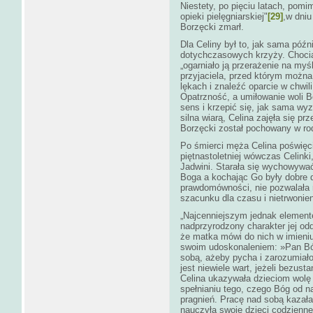
Niestety, po pięciu latach, pomim
opieki pielęgniarskiej"
[29]
,w dniu
Borzęcki zmarł.
Dla Celiny był to, jak sama późn
dotychczasowych krzyży. Choci
„ogarniało ją przerażenie na myś
przyjaciela, przed którym można
lękach i znaleźć oparcie w chwili
Opatrzność, a umiłowanie woli B
sens i krzepić się, jak sama wyz
silna wiarą, Celina zajęła się p
Borzęcki został pochowany w ro
Po śmierci męża Celina poświęc
piętnastoletniej wówczas Celinki,
Jadwini. Starała się wychowywać
Boga a kochając Go były dobre 
prawdomówności, nie pozwalała 
szacunku dla czasu i nietrwonie
„Najcenniejszym jednak elemente
nadprzyrodzony charakter jej odd
że matka mówi do nich w imieni
swoim udoskonaleniem: »Pan Bóg 
sobą, ażeby pycha i zarozumiało
jest niewiele wart, jeżeli bezus
Celina ukazywała dzieciom wolę
spełnianiu tego, czego Bóg od n
pragnień. Pracę nad sobą kazała
nauczyła swoje dzieci codzienne