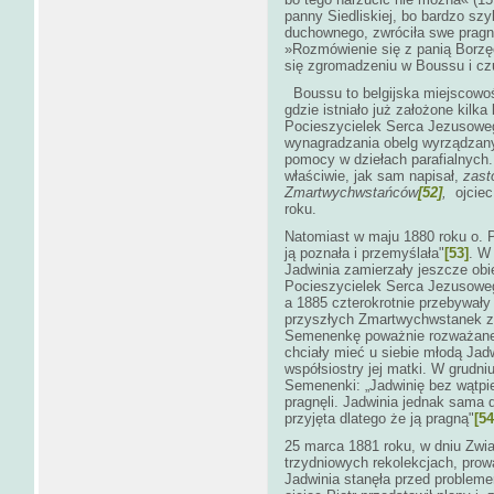
panny Siedliskiej, bo bardzo s
duchownego, zwróciła swe pragn
»Rozmówienie się z panią Borzę
się zgromadzeniu w Boussu i czu
Boussu to belgijska miejscowo
gdzie istniało już założone kilk
Pocieszycielek Serca Jezusoweg
wynagradzania obelg wyrządzan
pomocy w dziełach parafialnych
właściwie, jak sam napisał,
zast
Zmartwychwstańców
[52]
,
ojciec
roku.
Natomiast w maju 1880 roku o. Pi
ją poznała i przemyślała"
[53]
. W
Jadwinia zamierzały jeszcze obi
Pocieszycielek Serca Jezusoweg
a 1885 czterokrotnie przebywały
przyszłych Zmartwychwstanek z 
Semenenkę poważnie rozważane a
chciały mieć u siebie młodą Jadw
współsiostry jej matki. W grudniu
Semenenki: „Jadwinię bez wątpi
pragnęli. Jadwinia jednak sama d
przyjęta dlatego że ją pragną"
[54
25 marca 1881 roku, w dniu Zwi
trzydniowych rekolekcjach, pro
Jadwinia stanęła przed probleme