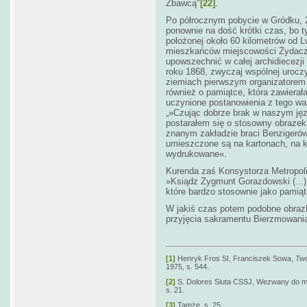
Zbawcą"
[22]
.
Po półrocznym pobycie w Gródku, 2
ponownie na dość krótki czas, bo 
położonej około 60 kilometrów od Lw
mieszkańców miejscowości Żydaczó
upowszechnić w całej archidiecezji
roku 1868, zwyczaj wspólnej uroczy
ziemiach pierwszym organizatorem 
również o pamiątce, która zawierał
uczynione postanowienia z tego wa
„»Czując dobrze brak w naszym ję
postarałem się o stosowny obrazek
znanym zakładzie braci Benzigerów 
umieszczone są na kartonach, na k
wydrukowane«.
Kurenda zaś Konsystorza Metropoli
»Ksiądz Zygmunt Gorazdowski (...)
które bardzo stosownie jako pamią
W jakiś czas potem podobne obrazki
przyjęcia sakramentu Bierzmowani
[1]
Henryk Fros SI, Franciszek Sowa,
Two
1975, s. 544.
[2]
S. Dolores Siuta CSSJ, Wezwany do mił
s. 21.
[3]
Tamże, s. 25.