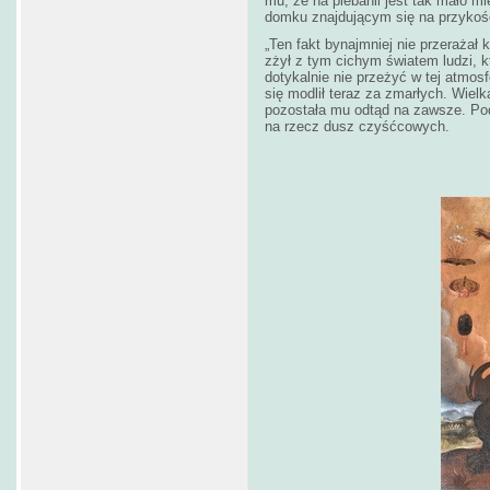
mu, że na plebanii jest tak mało 
domku znajdującym się na przykoś
„Ten fakt bynajmniej nie przerażał
zżył z tym cichym światem ludzi, k
dotykalnie nie przeżyć w tej atmo
się modlił teraz za zmarłych. Wiel
pozostała mu odtąd na zawsze. Podp
na rzecz dusz czyśćcowych.