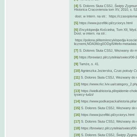
[4]
S. Dolores Siuta CSSJ,
Święty Zygmunt
Historica Cracoviensia tom XV, 2010, s. 52
dost. w Intern. na str.: https://czasopisma
[5]
https://www.jozefitki.pl/zyciorys.html
[6]
Encyklopedja Kościelna
, Tom XII, Wyd
Dost. w intern. na str.:
https://polona.pl/item/encyklopedja-koscie
licznemi,NDA3Mzg0ODg/6/#info:metadata
[7]
S. Dolores Siuta CSSJ, Wezwany do miło
[8]
https://brewiarz.pl/czytelnia/swieci/06
[9]
Tamże, s. 41.
[10]
Agnieszka Jezierska,
Czas pokuty Co
[11]
S. Dolores Siuta CSSJ, Wezwany do mił
[12]
https://www.rkc.lviv.ua/category_2.
[13]
https://wielkahistoria.pl/epidemie-ch
tysiecy-ludzi/
[14]
https://www.podkarpackahistoria.pl/ar
[15]
S. Dolores Siuta CSSJ, Wezwany do mił
[16]
https://www.jozefitki.pl/zyciorys.html
[17]
S. Dolores Siuta CSSJ, Wezwany do mił
[18]
https://brewiarz.pl/czytelnia/swieci/0
[19]
S. Dolores Siuta CSSJ,
Święty Zygmun