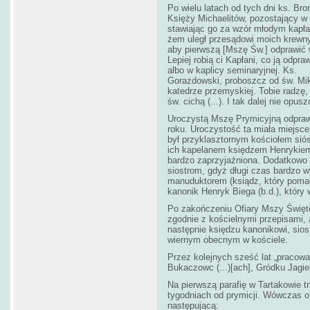
Po wielu latach od tych dni ks. Br
Księży Michaelitów, pozostający w
stawiając go za wzór młodym kapłan
żem uległ przesądowi moich krewny
aby pierwszą [Mszę Św.] odprawić 
Lepiej robią ci Kapłani, co ją odpr
albo w kaplicy seminaryjnej. Ks.
Gorazdowski, proboszcz od św. Mik
katedrze przemyskiej. Tobie radzę
św. cichą (...). I tak dalej nie opu
Uroczystą Mszę Prymicyjną odprawi
roku. Uroczystość ta miała miejsce
był przyklasztornym kościołem siós
ich kapelanem księdzem Henrykiem
bardzo zaprzyjaźniona. Dodatkowo
siostrom, gdyż długi czas bardzo wy
manuduktorem (ksiądz, który pomaga
kanonik Henryk Biega (b.d.), który 
Po zakończeniu Ofiary Mszy Świętej
zgodnie z kościelnymi przepisami,
następnie księdzu kanonikowi, si
wiernym obecnym w kościele.
Przez kolejnych sześć lat
„pracował
Bukaczowc (...)[ach], Gródku Jagie
Na pierwszą parafię w Tartakowie t
tygodniach od prymicji. Wówczas ot
następującą: