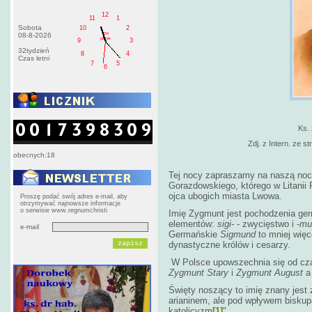
12
11
1
Sobota
10
2
PM
08-8-2026
pištek
9
3
32tydzień
8
4
Czas letni
7
5
6
Ks.
Zdj. z Intern. ze st
obecnych:18
Tej nocy zapraszamy na naszą noc
Gorazdowskiego, którego w Litani
ojca ubogich miasta Lwowa.
Proszę podać swój adres e-mail, aby
otrzymywać najnowsze informacje
o serwisie www.regnumchristi
Imię Zygmunt jest pochodzenia ger
elementów:
sigi
- ­- zwycięstwo i -
mu
e-mail
Germańskie
Sigmund
to mniej więc
dynastyczne królów i cesarzy.
W Polsce upowszechnia się od czasó
Zygmunt Stary
i
Zygmunt August
a
Święty noszący to imię znany jest z
arianinem, ale pod wpływem biskupa
katolicyzm
[1]
".