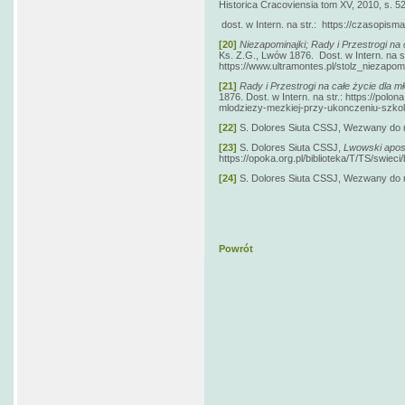
Historica Cracoviensia tom XV, 2010, s. 52
dost. w Intern. na str.: https://czasopisma
[20]
Niezapominajki; Rady i Przestrogi na 
Ks. Z.G., Lwów 1876. Dost. w Intern. na st
https://www.ultramontes.pl/stolz_niezapom
[21]
Rady i Przestrogi na całe życie dla m
1876. Dost. w Intern. na str.: https://polon
mlodziezy-mezkiej-przy-ukonczeniu-szk
[22]
S. Dolores Siuta CSSJ, Wezwany do mił
[23]
S. Dolores Siuta CSSJ,
Lwowski apost
https://opoka.org.pl/biblioteka/T/TS/swiec
[24]
S. Dolores Siuta CSSJ, Wezwany do mił
Powrót