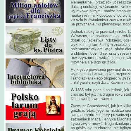
elementarnej i przez rok uczęszczał
dalszą edukację w Cesarsko-Król
wyjątkowo pilnym i bardzo pracowit
nauką nie miał kłopotów, choć wcią
ze szkoły świadectwa zawsze miały
na przyznanie mu pierwszego stopn
Jednak naukę tę przerwał w roku 1
Wówczas, nie powiadamiając rodzic
dotarł do Królestwa Polskiego, gdz
wykazał się tam żadnym znaczącym
osiemnastolatkiem, więc „słabe dłon
a chłodne noce i dnie, oraz często
towarzyszami powstańczej poniewie
rozwinęła się jego gruźlica.
Po klęsce powstania powrócił do d
wyjechał do Lwowa, gdzie rozpoczą
Franciszkańskiego (dopiero w 1919
założyciela, czyli Jana Kazimierza)
W 1865 roku poczuł on jednak, jak
chociaż był już na drugim roku stu
Duchownego we Lwowie.
Zygmunt Gorazdowski, jak już kilk
gruźlicę. Stąd, jego najmłodsza sio
swojego brata z kariery prawniczej
zeznaniach Maria Henryka Machalsk
życie zwykł mówić: Bogu dziękuję 
bo gdyby nie ta choroba, nie byłby