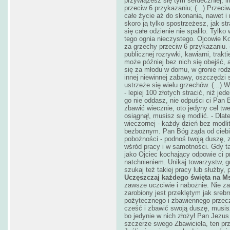
przywiążesz się tym serdeczniej, 
przeciw 6 przykazaniu; (...) Prze
całe życie aż do skonania, nawet 
skoro ją tylko spostrzeżesz, jak s
się całe odzienie nie spaliło. Tylk
tego ognia nieczystego. Ojcowie Koś
za grzechy przeciw 6 przykazaniu. 
publicznej rozrywki, kawiarni, trakt
może później bez nich się obejść, 
się za młodu w domu, w gronie rod
innej niewinnej zabawy, oszczędzi s
ustrzeże się wielu grzechów. (...)
- lepiej 100 złotych stracić, niż j
go nie oddasz, nie odpuści ci Pan B
zbawić wiecznie, oto jedyny cel twe
osiągnął, musisz się modlić. - Dlat
wieczornej - każdy dzień bez modlit
bezbożnym. Pan Bóg żąda od ciebie
pobożności - podnoś twoją duszę, z
wśród pracy i w samotności. Gdy 
jako Ojciec kochający odpowie ci 
natchnieniem. Unikaj towarzystw, 
szukaj też takiej pracy lub służby, 
Uczęszczaj każdego święta na Ms
zawsze uczciwie i nabożnie. Nie zar
zarobiony jest przeklętym jak sreb
pożytecznego i zbawiennego przecz
cześć i zbawić swoją duszę, musi
bo jedynie w nich złożył Pan Jezus
szczerze swego Zbawiciela, ten przy