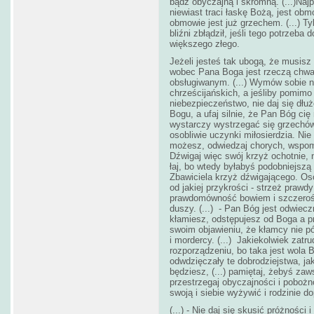
bądź obyczajną i skromną. (...)Naj
niewiast traci łaskę Bożą, jest ob
obmowie jest już grzechem. (...) T
bliźni zbłądził, jeśli tego potrzeba
większego złego.
Jeżeli jesteś tak ubogą, że musisz
wobec Pana Boga jest rzeczą chwale
obsługiwanym. (...) Wymów sobie n
chrześcijańskich, a jeśliby pomimo 
niebezpieczeństwo, nie daj się dłu
Bogu, a ufaj silnie, że Pan Bóg cię 
wystarczy wystrzegać się grzechów,
osobliwie uczynki miłosierdzia. Nie
możesz, odwiedzaj chorych, wspomag
Dźwigaj więc swój krzyż ochotnie, ni
łaj, bo wtedy byłabyś podobniejszą
Zbawiciela krzyż dźwigającego. Oso
od jakiej przykrości - strzeż prawd
prawdomówność bowiem i szczerość
duszy. (...) - Pan Bóg jest odwiecz
kłamiesz, odstępujesz od Boga a p
swoim objawieniu, że kłamcy nie pó
i mordercy. (...) Jakiekolwiek zatr
rozporządzeniu, bo taka jest wola B
odwdzięczały te dobrodziejstwa, jak
będziesz, (...) pamiętaj, żebyś zaw
przestrzegaj obyczajności i pobożn
swoją i siebie wyżywić i rodzinie 
(...) - Nie daj się skusić próżności