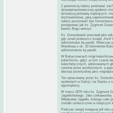
Z pewnością należy podziwiać zac
dziewiętnastowiecznej epidemii cho
dzisiejszą postawą rządzących, me
duchowieństwa, jaką zaprezentowal
należy pozostawić bez komentarza.
postępować jak ks. Zygmunt Goraz
bardzo Bogu wierzyć.
Ks. Gorazdowski pracował jako wika
gdy umarł proboszcz ksiądz Józef K
administrator tej parafii. Wówczas 
Wojniłowa o ok. 20 kilometrów Buk
administratora tej parafii.
W Bukaczowcach mógł katechizować
katechizmu, gdyż „w tym czasie dał 
katechetycznych, adresowanych głó
cenione przez przełożonych, a jeg
diecezji przemyskiej jako »najodpow
Ten opracowany przez ks. Gorazdo
wydaniach w Galicji i na Śląsku a
egzemplarzy.
W marcu 1876 roku ks. Zygmunt Go
Jagiellońskiego. Jako ciekawostkę 
Władysław Jagiełło, którego ciało 
zostało umieszczone w tutejszym k
Podczas swojej trwającej pół roku 