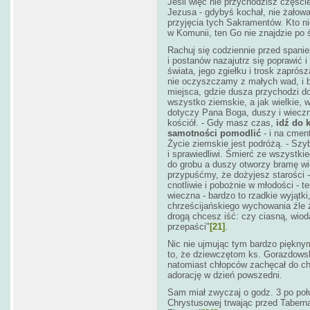
Jeśli więc nie przychodzisz części
Jezusa - gdybyś kochał, nie żałowa
przyjęcia tych Sakramentów. Kto n
w Komunii, ten Go nie znajdzie po śm
Rachuj się codziennie przed spani
i postanów nazajutrz się poprawić i
świata, jego zgiełku i trosk zaprós
nie oczyszczamy z małych wad, i bł
miejsca, gdzie dusza przychodzi do
wszystko ziemskie, a jak wielkie, w
dotyczy Pana Boga, duszy i wiecz
kościół. - Gdy masz czas,
idź do 
samotności pomodlić
- i na cmen
Życie ziemskie jest podróżą. - Szy
i sprawiedliwi. Śmierć ze wszystkie
do grobu a duszy otworzy bramę wiec
przypuśćmy, że dożyjesz starości - 
cnotliwie i pobożnie w młodości - t
wieczna - bardzo to rzadkie wyjątki
chrześcijańskiego wychowania źle 
drogą chcesz iść: czy ciasną, wio
przepaści"
[21]
.
Nic nie ujmując tym bardzo pięknym
to, że dziewczętom ks. Gorazdows
natomiast chłopców zachęcał do c
adorację w dzień powszedni.
Sam miał zwyczaj o godz. 3 po połu
Chrystusowej trwając przed Taberna