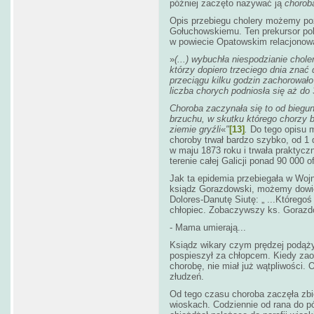
później zaczęto nazywać ją
chorob
Opis przebiegu cholery możemy poz
Gołuchowskiemu. Ten prekursor po
w powiecie Opatowskim relacjonował
»
(...) wybuchła niespodzianie chole
którzy dopiero trzeciego dnia znać d
przeciągu kilku godzin zachorowało
liczba chorych podniosła się aż do 
Choroba zaczynała się to od biegun
brzuchu, w skutku którego chorzy b
ziemie gryźli
«
"
[13]
.
Do tego opisu m
choroby trwał bardzo szybko, od 1 d
w maju 1873 roku i trwała praktycz
terenie całej Galicji ponad 90 000 of
Jak ta epidemia przebiegała w Wojn
ksiądz Gorazdowski, możemy dowiedz
Dolores-Danutę Siutę: „ ...Któregoś
chłopiec. Zobaczywszy ks. Gorazd
- Mama umierają...
Ksiądz wikary czym prędzej podąży
pospieszył za chłopcem. Kiedy zaop
chorobę, nie miał już wątpliwości. 
złudzeń.
Od tego czasu choroba zaczęła zbie
wioskach. Codziennie od rana do 