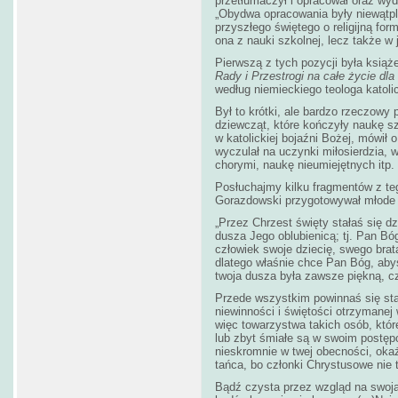
przetłumaczył i opracował oraz wy
„Obydwa opracowania były niewątpli
przyszłego świętego o religijną for
ona z nauki szkolnej, lecz także w 
Pierwszą z tych pozycji była ksią
Rady i Przestrogi na całe życie dla
według niemieckiego teologa katoli
Był to krótki, ale bardzo rzeczowy
dziewcząt, które kończyły naukę s
w katolickiej bojaźni Bożej, mówił 
wyczulał na uczynki miłosierdzia,
chorymi, naukę nieumiejętnych itp.
Posłuchajmy kilku fragmentów z teg
Gorazdowski przygotowywał młode 
„Przez Chrzest święty stałaś się d
dusza Jego oblubienicą; tj. Pan Bóg
człowiek swoje dziecię, swego brata
dlatego właśnie chce Pan Bóg, aby
twoja dusza była zawsze piękną, cz
Przede wszystkim powinnaś się stara
niewinności i świętości otrzymanej 
więc towarzystwa takich osób, które
lub zbyt śmiałe są w swoim postępo
nieskromnie w twej obecności, okaż
tańca, bo członki Chrystusowe nie t
Bądź czysta przez wzgląd na swoją