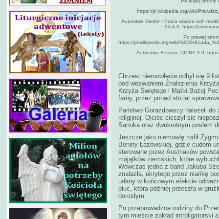
Po lewej stronie 
https://pl.wikipedia.org/wiki/Prawd
Autorstwa Steifer - Praca własna with modi
SA 4.0, https://common
Po prawej stroni
https://pl.wikipedia.org/wiki/%C5%81ada
Autorstwa Bastian, CC BY 3.0, http
Chrzest niemowlęcia odbył się 9 li
pod wezwaniem Znalezienia Krzyża
Krzyża Świętego i Matki Bożej Poci
farny, przez ponad sto lat sprawowa
Państwo Gorazdowscy należeli do zu
religijnej. Ojciec cieszył się nie
Sanoka oraz dwukrotnym posłem do
Jeszcze jako niemowlę trafił Zygmu
Beniny Łazowskiej, gdzie cudem unik
sterowane przez Austriaków powsta
majątków ziemskich, które wybuchło
Wówczas jedna z band Jakuba Szel
znalazła, ukrytego przez niańkę p
udany w końcowym efekcie odważny 
płuc, która później przeszła w gruźl
dorosłym.
Po przeprowadzce rodziny do Przem
tym mieście zakład introligatorski