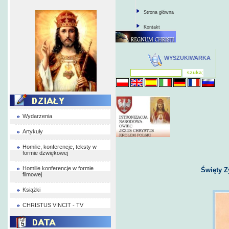
Strona główna
Kontakt
WYSZUKIWARKA
Wydarzenia
Artykuły
Homilie, konferencje, teksty w
formie dzwiękowej
Homilie konferencje w formie
Święty Z
filmowej
Książki
CHRISTUS VINCIT - TV