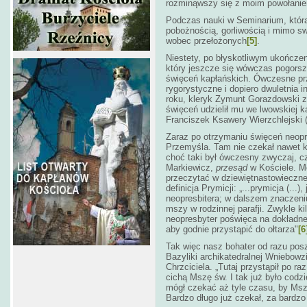
rozminąwszy się z moim powołani
Podczas nauki w Seminarium, która 
pobożnością, gorliwością i mimo sw
wobec przełożonych
[5]
.
Niestety, po błyskotliwym ukończen
który jeszcze się wówczas pogorszy
święceń kapłańskich. Ówczesne pr
rygorystyczne i
dopiero dwuletnia i
roku, kleryk Zymunt Gorazdowski 
święceń udzielił mu we lwowskiej 
Franciszek Ksawery Wierzchlejski 
Zaraz po otrzymaniu święceń neop
Przemyśla. Tam nie czekał nawet k
choć taki był ówczesny zwyczaj, czy
Markiewicz,
przesąd
w Kościele. Mo
przeczytać w dziewiętnastowiecznej
definicja Prymicji: „...prymicja (..
neopresbitera; w dalszem znaczeniu
mszy w rodzinnej parafji. Zwykle ki
neopresbyter poświęca na dokładne
aby godnie przystąpić do ołtarza"
[6
Tak więc nasz bohater od razu posze
Bazyliki archikatedralnej Wniebowz
Chrzciciela. „Tutaj przystąpił po ra
cichą Mszę św. I tak już było codzi
mógł czekać aż tyle czasu, by Msz
Bardzo długo już czekał, za bardzo 