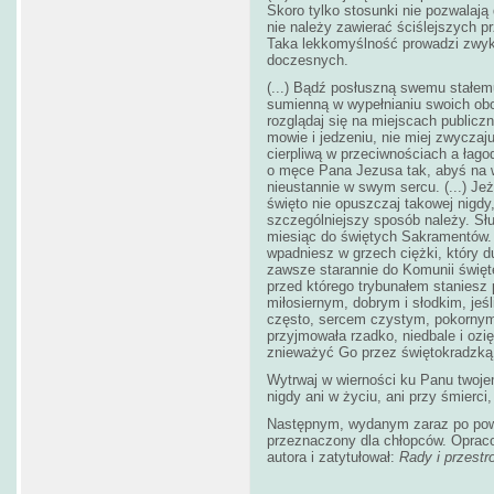
Skoro tylko stosunki nie pozwalaj
nie należy zawierać ściślejszych p
Taka lekkomyślność prowadzi zwykl
doczesnych.
(...) Bądź posłuszną swemu stałem
sumienną w wypełnianiu swoich obo
rozglądaj się na miejscach publicz
mowie i jedzeniu, nie miej zwyczaj
cierpliwą w przeciwnościach a łago
o męce Pana Jezusa tak, abyś na 
nieustannie w swym sercu. (...) Je
święto nie opuszczaj takowej nigd
szczególniejszy sposób należy. Słu
miesiąc do świętych Sakramentów. 
wpadniesz w grzech ciężki, który d
zawsze starannie do Komunii święte
przed którego trybunałem staniesz 
miłosiernym, dobrym i słodkim, jeśl
często, sercem czystym, pokornym 
przyjmowała rzadko, niedbale i ozię
znieważyć Go przez świętokradzką
Wytrwaj w wierności ku Panu twojem
nigdy ani w życiu, ani przy śmierci
Następnym, wydanym zaraz po powy
przeznaczony dla chłopców. Oprac
autora i zatytułował:
Rady i przestr