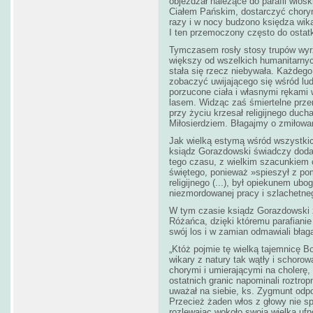
objeżdżał należące do parafii wiosk
Ciałem Pańskim, dostarczyć chorym
razy i w nocy budzono księdza wik
I ten przemoczony często do ostatk
Tymczasem rosły stosy trupów wyrz
większy od wszelkich humanitarny
stała się rzecz niebywała. Każdego
zobaczyć uwijającego się wśród lud
porzucone ciała i własnymi rękami 
lasem. Widząc zaś śmiertelne prze
przy życiu krzesał religijnego duch
Miłosierdziem. Błagajmy o zmiłowan
Jak wielką estymą wśród wszystkic
ksiądz Gorazdowski świadczy dodat
tego czasu, z wielkim szacunkiem c
świętego, ponieważ »spieszył z pom
religijnego (...), był opiekunem ub
niezmordowanej pracy i szlachetne
W tym czasie ksiądz Gorazdowski z
Różańca, dzięki któremu parafianie 
swój los i w zamian odmawiali błag
„Któż pojmie tę wielką tajemnicę B
wikary z natury tak wątły i schorow
chorymi i umierającymi na cholerę
ostatnich granic napominali roztrop
uważał na siebie, ks. Zygmunt odp
Przecież żaden włos z głowy nie spa
rozlewając wokoło swoją wielką ufn