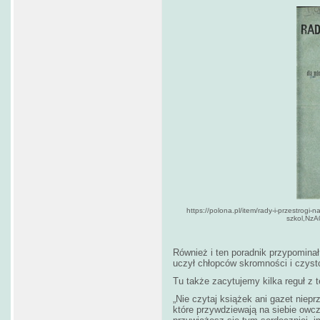
https://polona.pl/item/rady-i-przestrogi-
szkol,Nz
Również i ten poradnik przypominał 
uczył chłopców skromności i czyst
Tu także zacytujemy kilka reguł z t
„Nie czytaj książek ani gazet nieprz
które przywdziewają na siebie owczą