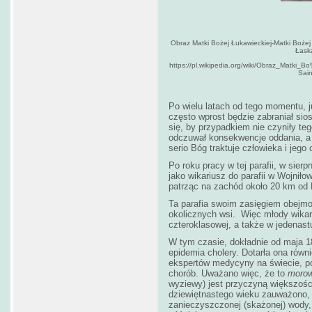
Obraz Matki Bożej Łukawieckiej-Matki Bożej
Łask
https://pl.wikipedia.org/wiki/Obraz_Matki
Sain
Po wielu latach od tego momentu, 
często wprost będzie zabraniał si
się, by przypadkiem nie czyniły t
odczuwał konsekwencje oddania, a 
serio Bóg traktuje człowieka i jego
Po roku pracy w tej parafii, w sie
jako wikariusz do parafii w Wojniłow
patrząc na zachód około 20 km od 
Ta parafia swoim zasięgiem obejmo
okolicznych wsi. Więc młody wikar
czteroklasowej, a także w jedenast
W tym czasie, dokładnie od maja 18
epidemia cholery. Dotarła ona rów
ekspertów medycyny na świecie, po
chorób. Uważano więc, że to
morow
wyziewy) jest przyczyną większości
dziewiętnastego wieku zauważono, ż
zanieczyszczonej (skażonej) wody,