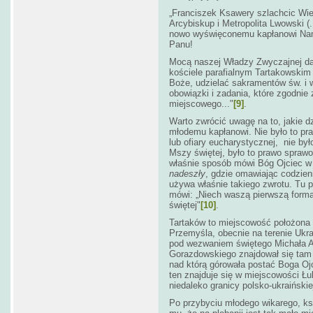
„Franciszek Ksawery szlachcic Wierz
Arcybiskup i Metropolita Lwowski
nowo wyświęconemu kapłanowi Nam
Panu!
Mocą naszej Władzy Zwyczajnej da
kościele parafialnym Tartakowski
Boże, udzielać sakramentów św. i 
obowiązki i zadania, które zgodnie
miejscowego..."
[9]
.
Warto zwrócić uwagę na to, jakie d
młodemu kapłanowi. Nie było to praw
lub ofiary eucharystycznej, nie b
Mszy świętej, było to prawo spraw
właśnie sposób mówi Bóg Ojciec 
nadeszły
, gdzie omawiając codzien
używa właśnie takiego zwrotu. Tu p
mówi: „Niech waszą pierwszą form
świętej"
[10]
.
Tartaków to miejscowość położona 
Przemyśla, obecnie na terenie Ukra
pod wezwaniem świętego Michała A
Gorazdowskiego znajdował się tam 
nad którą górowała postać Boga Ojc
ten znajduje się w miejscowości Ł
niedaleko granicy polsko-ukraińskie
Po przybyciu młodego wikarego, k