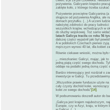
ćwierć a je za pół człowieka. Nieudo
pożywienia. Galicyanin kiepsko pracuje
zaklęte koło, z którego trzeba szukać
Pożywienie przeciętne Galicyanina (a 
skąpsze od pożywienia Anglika, ale 
domach przytułku. (...) A uczeni ludz
należytej zdolności do pracy ludności
wszystkich krajów, wchodzących w skł
do służby wojskowej. Toż samo widać i
latach Galicya traciła co roku 56 t
dalszej części wyjaśnił jaki był powó
A w pobliskich Czechach pierwsi żyją p
mężczyzn wynosi 40 lat, dla kobiet z
Równie ciekawe wnioski, można było
„...mieszkaniec Galicyi, mając, jak to 
jedną piątą część swego dochodu. Tyl
oddaje na podatki jedną ósmą część s
Bardzo interesujący jest rozdział o 
inwestycje w Galicji. Tu przedstawim
„Wszystkie prawie fundusze użyte na 
cały czysty dochód kolei, wynoszący w
kolei ze swego dochodu"
[14]
.
W podsumowaniu doszedł autor do ba
„Galicya jest krajem najuboższym, na
Europie, czy w Azyi, kraju, w którym 
w Galicyi. (...)