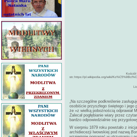
Kościół 
str.:https://pl.wikipedia.org/wiki/Ko%C5%9
Li
„Na szczególne podkreślenie zasługu
osobiście przyszłego świętego i jego p
że »z wielką pobożnością odprawiał 
Zalecał pogłębianie wiary przez czyta
bardzo odpowiedzialnie się przygotow
W sierpniu 1879 roku powstało z ini
archidiecezji lwowskiej pod nazwą
Bon
wzajemnie pomagać w utrzymaniu i po