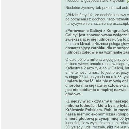
niedobór w gospodarstwie krajowem"
[
Niedobór życiowy tak przedstawił auto
„Widzieliśmy już, że dochód krajowy 
po potrąceniu z dochodu tego rozmaity
na wyżywienie znacznie się uszczupla.
»Porównanie Galicyi z Kongresówką
Galicyi jest spowodowana wyłączni
zwiększającej się ludności
«.
Są to p
ten sam klimat. »Różnica polega głó
dostarczający zarobku dla mnożącej
ludności zaledwie na wzmiankę zas
O całe półtora miliona więcej przybyło
miliona więcej umarło u nas w ciągu 
Królestwie 2 razy tyle co w Galicyi, 
śmiertelności u nas. To jest brak poży
w ciągu 27 lat przypada na rok 55 tys
umiera ludność. Ale nie mówią oni 
choroba ima się łatwiej człowieka 
jest nie epidemia o mądrej nazwie, 
głodowa.
»Z nędzy więc - czytamy u naszego 
miliona ludności, która by się był
Królestwie Polskiem. Robi to roczni
nasza niemoc ekonomiczna (gospoda
śmierć głodową przynajmniej 50 tys
ludności, ile w wycieńczeniu i skarł
50 tysięcy ludzi rocznie, nikt nie jest