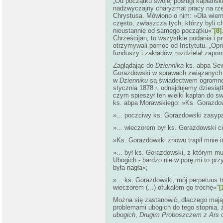
„Od początku swojej posługi kapłańsk
nadzwyczajny charyzmat pracy na rzecz
Chrystusa. Mówiono o nim: »Dla wiern
często, zwłaszcza tych, którzy byli 
nieustannie od samego początku«"
[8]
Chrześcijan, to wszystkie podania i 
otrzymywali pomoc od Instytutu. „Opr
funduszy i zakładów, rozdzielał zapom
Zaglądając do
Dziennika
ks. abpa Sew
Gorazdowski w sprawach związanych z 
w
Dzienniku
są świadectwem ogromnego
stycznia 1878 r. odnajdujemy dziesią
czym spieszył ten wielki kapłan do sw
ks. abpa Morawskiego: »Ks. Gorazdow
»... poczciwy ks. Gorazdowski zasypa
»... wieczorem był ks. Gorazdowski ci
»Ks. Gorazdowski znowu trapił mnie i
»... był ks. Gorazdowski, z którym mu
Ubogich - bardzo nie w porę mi to przy
była nagła«;
»... ks. Gorazdowski, mój perpetuus tr
wieczorem (...) ofukałem go trochę
«"
[
Można się zastanowić, dlaczego mają
problemami ubogich do tego stopnia
ubogich
,
Drugim Proboszczem z Ars
c