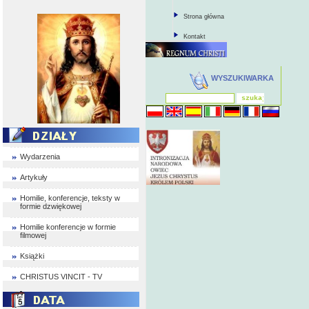
Strona główna
Kontakt
WYSZUKIWARKA
Wydarzenia
Artykuły
Homilie, konferencje, teksty w
formie dzwiękowej
Homilie konferencje w formie
filmowej
Książki
CHRISTUS VINCIT - TV