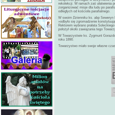
rekolekcji. W ramach zaś ułatwienia p
zorganizować misje dla ludu po parafi
odległych od kościoła parafialnego.
W swoim
Dzienniku
ks. abp Seweryn M
»odbyło się zgromadzenie konstytuu
Rektorem wybrano prałata Soleckiego (.
położył około zawiązania tego Towarz
W Towarzystwie ks. Zygmunt Gorazdows
roku 1890.
Towarzystwo miało swoje własne cz