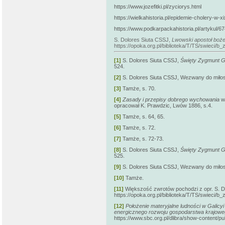
https://www.jozefitki.pl/zyciorys.html
https://wielkahistoria.pl/epidemie-cholery-w-
https://www.podkarpackahistoria.pl/artykul/6
S. Dolores Siuta CSSJ,
Lwowski apostoł boże
https://opoka.org.pl/biblioteka/T/TS/swieci/
[1]
S. Dolores Siuta CSSJ,
Święty Zygmunt Go
524.
[2]
S. Dolores Siuta CSSJ, Wezwany do miłosie
[3]
Tamże, s. 70.
[4]
Zasady i przepisy dobrego wychowania
we
opracował K. Prawdzic, Lwów 1886, s.4.
[5]
Tamże, s. 64, 65.
[6]
Tamże, s. 72.
[7]
Tamże, s. 72-73.
[8]
S. Dolores Siuta CSSJ,
Święty Zygmunt Go
525.
[9]
S. Dolores Siuta CSSJ, Wezwany do miłosie
[10]
Tamże.
[11]
Większość zwrotów pochodzi z opr. S. D
https://opoka.org.pl/biblioteka/T/TS/swieci/b
[12]
Położenie materyjalne ludności w Galicyi
energicznego rozwoju gospodarstwa krajow
https://www.sbc.org.pl/dlibra/show-content/pu