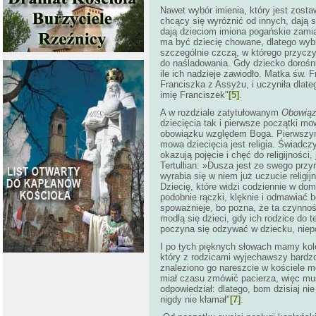
Nawet wybór imienia, który jest zost
chcący się wyróżnić od innych, dają 
dają dzieciom imiona pogańskie zamia
ma być dziecię chowane, dlatego wybi
szczególnie czczą, w którego przyczy
do naśladowania. Gdy dziecko dorośni
ile ich nadzieje zawiodło. Matka św.
Franciszka z Assyżu, i uczyniła dlat
imię Franciszek"
[5]
.
A w rozdziale zatytułowanym
Obowiąz
dziecięcia tak i pierwsze początki 
obowiązku względem Boga. Pierwszym 
mowa dziecięcia jest religia. Świadcz
okazują pojęcie i chęć do religijności,
Tertullian: »Dusza jest ze swego prz
wyrabia się w niem już uczucie relig
Dziecię, które widzi codziennie w do
podobnie rączki, klęknie i odmawiać 
spoważnieje, bo pozna, że ta czynność
modlą się dzieci, gdy ich rodzice do
poczyna się odzywać w dziecku, niepo
I po tych pięknych słowach mamy kol
który z rodzicami wyjechawszy bardzo
znaleziono go nareszcie w kościele mów
miał czasu zmówić pacierza, więc mus
odpowiedział: dlatego, bom dzisiaj nie
nigdy nie kłamał"
[7]
.