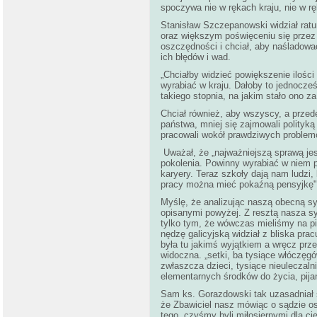
spoczywa nie w rękach kraju, nie w rę
Stanisław Szczepanowski widział ratu
oraz większym poświęceniu się przez
oszczędności i chciał, aby naśladować
ich błędów i wad.
„Chciałby widzieć powiększenie ilości
wyrabiać w kraju. Dałoby to jednocześ
takiego stopnia, na jakim stało ono za
Chciał również, aby wszyscy, a przed
państwa, mniej się zajmowali polityką
pracowali wokół prawdziwych problemó
Uważał, że „najważniejszą sprawą je
pokolenia. Powinny wyrabiać w niem p
karyery. Teraz szkoły dają nam ludzi, 
pracy można mieć pokaźną pensyjkę"
Myślę, że analizując naszą obecną sy
opisanymi powyżej. Z resztą nasza syt
tylko tym, że wówczas mieliśmy na piś
nędzę galicyjską widział z bliska prac
była tu jakimś wyjątkiem a wręcz prz
widoczna. „setki, ba tysiące włóczęg
zwłaszcza dzieci, tysiące nieuleczal
elementarnych środków do życia, pija
Sam ks. Gorazdowski tak uzasadniał s
że Zbawiciel nasz mówiąc o sądzie os
tego, czyśmy byli miłosiernymi dla ci