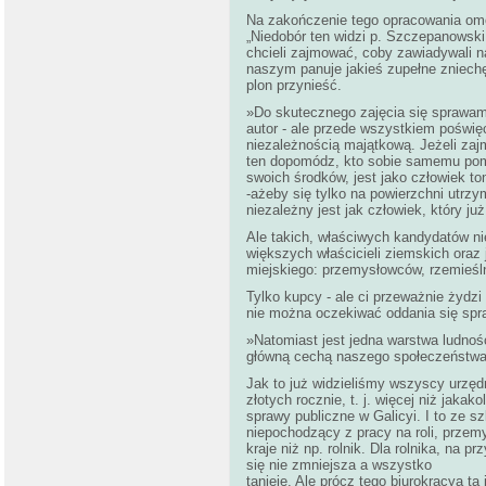
Na zakończenie tego opracowania omów
„Niedobór ten widzi p. Szczepanowski
chcieli zajmować, coby zawiadywali na
naszym panuje jakieś zupełne zniechęc
plon przynieść.
»Do skutecznego zajęcia się sprawami
autor - ale przede wszystkiem poświęcan
niezależnością majątkową. Jeżeli za
ten dopomódz, kto sobie samemu pomó
swoich środków, jest jako człowiek to
-ażeby się tylko na powierzchni utr
niezależny jest jak człowiek, który j
Ale takich, właściwych kandydatów nie
większych właścicieli ziemskich ora
miejskiego: przemysłowców, rzemieślni
Tylko kupcy - ale ci przeważnie żydzi
nie można oczekiwać oddania się sp
»Natomiast jest jedna warstwa ludności
główną cechą naszego społeczeństwa: 
Jak to już widzieliśmy wszyscy urzędn
złotych rocznie, t. j. więcej niż jaka
sprawy publiczne w Galicyi. I to ze s
niepochodzący z pracy na roli, przem
kraje niż np. rolnik. Dla rolnika, na 
się nie zmniejsza a wszystko
tanieje. Ale prócz tego biurokracya t