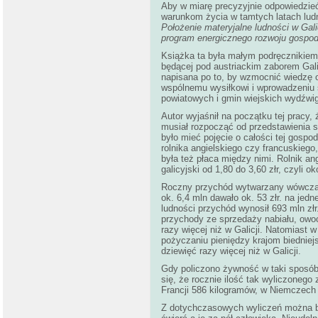
Aby w miarę precyzyjnie odpowiedzieć 
warunkom życia w tamtych latach ludn
Położenie materyjalne ludności w Gali
program energicznego rozwoju gospod
Książka ta była małym podręcznikiem 
będącej pod austriackim zaborem Gali
napisana po to, by wzmocnić wiedzę o
wspólnemu wysiłkowi i wprowadzeniu
powiatowych i gmin wiejskich wydźwig
Autor wyjaśnił na początku tej pracy, 
musiał rozpocząć od przedstawienia
było mieć pojęcie o całości tej gospod
rolnika angielskiego czy francuskiego,
była też płaca między nimi. Rolnik ang
galicyjski od 1,80 do 3,60 złr, czyli ok
Roczny przychód wytwarzany wówczas pr
ok. 6,4 mln dawało ok. 53 złr. na jed
ludności przychód wynosił 693 mln złr
przychody ze sprzedaży nabiału, owoc
razy więcej niż w Galicji. Natomiast w 
pożyczaniu pieniędzy krajom biedniej
dziewięć razy więcej niż w Galicji.
Gdy policzono żywność w taki sposób, 
się, że rocznie ilość tak wyliczoneg
Francji 586 kilogramów, w Niemczech 
Z dotychczasowych wyliczeń można by