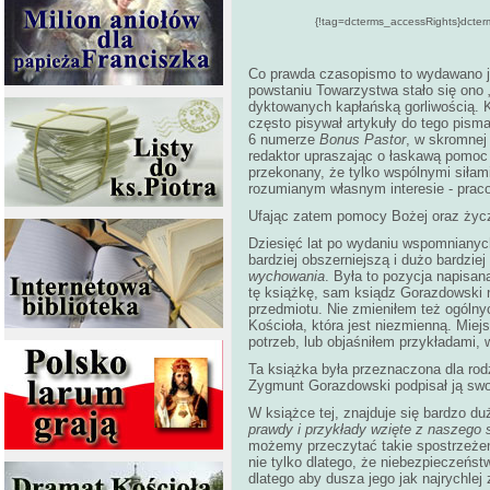
{!tag=dcterms_accessRights}d
Co prawda czasopismo to wydawano już
powstaniu Towarzystwa stało się ono „o
dyktowanych kapłańską gorliwością. 
często pisywał artykuły do tego pisma
6 numerze
Bonus Pastor
, w skromnej
redaktor upraszając o łaskawą pomoc
przekonany, że tylko wspólnymi siłam
rozumianym własnym interesie - prac
Ufając zatem pomocy Bożej oraz życz
Dziesięć lat po wydaniu wspomnianyc
bardziej obszerniejszą i dużo bardzi
wychowania
. Była to pozycja napisan
tę książkę, sam ksiądz Gorazdowski n
przedmiotu. Nie zmieniłem też ogóln
Kościoła, która jest niezmienną. Mie
potrzeb, lub objaśniłem przykładami,
Ta książka była przeznaczona dla ro
Zygmunt Gorazdowski podpisał ją swo
W książce tej, znajduje się bardzo du
prawdy i przykłady wzięte z naszego
możemy przeczytać takie spostrzeżeni
nie tylko dlatego, że niebezpieczeńst
dlatego aby dusza jego jak najrychlej