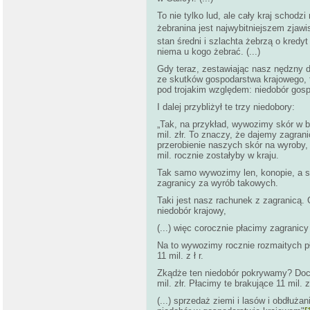
To nie tylko lud, ale cały kraj schod
żebranina jest najwybitniejszem zja
stan średni i szlachta żebrzą o kredyt
niema u kogo żebrać. (...)
Gdy teraz, zestawiając nasz nędzny d
ze skutków gospodarstwa krajowego, t
pod trojakim względem: niedobór gosp
I dalej przybliżył te trzy niedobory:
„Tak, na przykład, wywozimy skór w b
mil. złr. To znaczy, że dajemy zagran
przerobienie naszych skór na wyroby,
mil. rocznie zostałyby w kraju.
Tak samo wywozimy len, konopie, a s
zagranicy za wyrób takowych.
Taki jest nasz rachunek z zagranicą. 
niedobór krajowy,
(...) więc corocznie płacimy zagranicy
Na to wywozimy rocznie rozmaitych pł
11 mil. z ł r.
Zkądże ten niedobór pokrywamy? Doch
mil. złr. Płacimy te brakujące 11 mil.
(...) sprzedaż ziemi i lasów i obdłużani