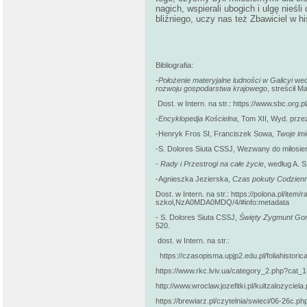
nagich, wspierali ubogich i ulgę nieśl
bliźniego, uczy nas też Zbawiciel w hi
Bibliografia:
-Położenie materyjalne ludności w Galicyi
wed
rozwoju gospodarstwa krajowego
, streścił M
Dost. w Intern. na str.: https://www.sbc.org.p
-
Encyklopedja Kościelna
, Tom XII, Wyd. pr
-Henryk Fros SI, Franciszek Sowa,
Twoje im
-S. Dolores Siuta CSSJ, Wezwany do miłosier
- Rady i Przestrogi na całe życie
, według A. 
-Agnieszka Jezierska,
Czas pokuty Codzienn
Dost. w Intern. na str.: https://polona.pl/it
szkol,NzA0MDA0MDQ/4/#info:metadata
- S. Dolores Siuta CSSJ,
Święty Zygmunt Gora
520.
dost. w Intern. na str.:
https://czasopisma.upjp2.edu.pl/foliahistoric
https://www.rkc.lviv.ua/category_2.php?cat
http://www.wroclaw.jozefitki.pl/kultzalozyc
https://brewiarz.pl/czytelnia/swieci/06-26c.ph