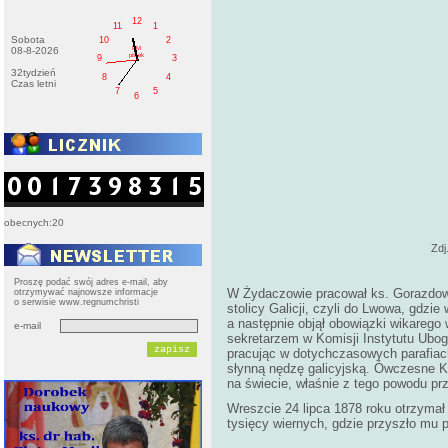
12
11
1
Sobota
10
2
PM
08-8-2026
pištek
9
3
32tydzień
8
4
Czas letni
7
5
6
obecnych:20
Zdj
Proszę podać swój adres e-mail, aby
W Żydaczowie pracował ks. Gorazdows
otrzymywać najnowsze informacje
o serwisie www.regnumchristi
stolicy Galicji, czyli do Lwowa, gdzi
a następnie objął obowiązki wikarego 
e-mail
sekretarzem w Komisji Instytutu Ubog
pracując w dotychczasowych parafiach 
słynną nędzę galicyjską. Ówczesne Kró
na świecie, właśnie z tego powodu p
Wreszcie 24 lipca 1878 roku otrzymał 
tysięcy wiernych, gdzie przyszło mu p