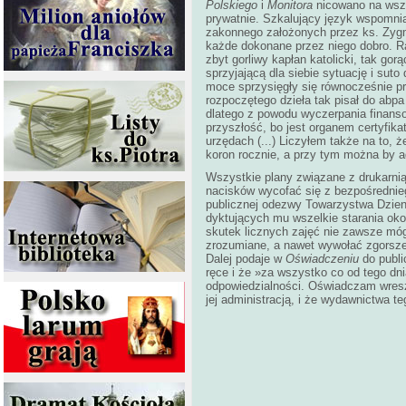
Polskiego
i
Monitora
nicowano na wszy
prywatnie. Szkalujący język wspomni
zakonnego założonych przez ks. Zygm
każde dokonane przez niego dobro. R
zbyt gorliwy kapłan katolicki, tak go
sprzyjającą dla siebie sytuację i suto
moce sprzysięgły się równocześnie pr
rozpoczętego dzieła tak pisał do abpa
dlatego z powodu wyczerpania finans
przyszłość, bo jest organem certyfika
urzędach (...) Liczyłem także na to, 
koron rocznie, a przy tym można by ad
Wszystkie plany związane z drukarni
nacisków wycofać się z bezpośrednie
publicznej odezwy Towarzystwa Dzien
dyktujących mu wszelkie starania ok
skutek licznych zajęć nie zawsze mógł
zrozumiane, a nawet wywołać zgorszen
Dalej podaje w
Oświadczeniu
do publi
ręce i że »za wszystko co od tego dn
odpowiedzialności. Oświadczam wreszc
jej administracją, i że wydawnictwa te