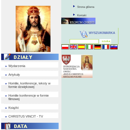
Strona główna
Kontakt
WYSZUKIWARKA
Wydarzenia
Artykuły
Homilie, konferencje, teksty w
formie dzwiękowej
Homilie konferencje w formie
filmowej
Książki
CHRISTUS VINCIT - TV