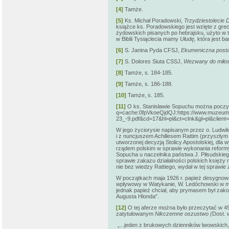
[4]
Tamże.
[5]
Ks. Michał Poradowski,
Trzydziestolecie
książce ks. Poradowskiego jest wzięte z grec
żydowskich pisanych po hebrajsku, użyto w
w Biblii Tysiąclecia mamy
Ułudę,
która jest b
[6]
S. Janina Pyda CFSJ,
Ekumeniczna posta
[7]
S. Dolores Siuta CSSJ,
Wezwany do miłos
[8]
Tamże, s. 184-185.
[9]
Tamże, s. 186-188.
[10]
Tamże, s. 185.
[11]
O ks. Stanisławie Sopuchu można poczyta
q=cache:0fpVkoeQjdQJ:https://www.muzeum-s
23_-9.pdf&cd=17&hl=pl&ct=clnk&gl=pl&client=f
W jego życiorysie napisanym przez o. Ludwika
i z nuncjuszem Achillesem Rattim (przyszłym 
utworzonej decyzją Stolicy Apostolskiej, dla
rządem polskim w sprawie wykonania reformy
Sopucha u naczelnika państwa J. Piłsudskieg
sprawie zakazu działalności polskich księży 
nie bez wiedzy Rattiego, wydał w tej sprawi
W początkach maja 1926 r. papież desygnowa
wpływowy w Watykanie, W. Ledóchowski w m
jednak papież chciał, aby prymasem był zakon
Augusta Hlonda".
[12]
O tej aferze można było przeczytać w 
zatytułowanym
Nikczemne oszustwo (
Dost. w
„...jeden z brukowych dzienników lwowskich,