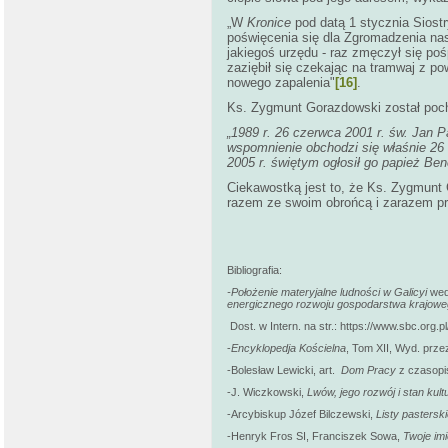
„W
Kronice
pod datą 1 stycznia Siostr
poświęcenia się dla Zgromadzenia na
jakiegoś urzędu - raz zmęczył się po
zaziębił się czekając na tramwaj z po
nowego zapalenia"
[16]
.
Ks. Zygmunt Gorazdowski został po
„1989 r. 26 czerwca 2001 r. św. Jan P
wspomnienie obchodzi się właśnie 26 c
2005 r. świętym ogłosił go papież Be
Ciekawostką jest to, że Ks. Zygmunt
razem ze swoim obrońcą i zarazem p
Bibliografia:
-Położenie materyjalne ludności w Galicyi
wed
energicznego rozwoju gospodarstwa krajow
Dost. w Intern. na str.: https://www.sbc.org.p
-
Encyklopedja Kościelna
, Tom XII, Wyd. pr
-Bolesław Lewicki, art.
Dom Pracy
z czasop
-J. Wiczkowski,
Lwów, jego rozwój i stan kultu
-Arcybiskup Józef Bilczewski,
Listy pastersk
-Henryk Fros SI, Franciszek Sowa,
Twoje im