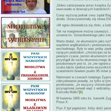
„Dobro zainicjowane przez księdza Z
owocowało w dziecięcych katolickich
Coraz wyższej jednak ceny żądał Bóg
dzieła. Urzeczywistniały się słowa Ek
»W ogniu doświadcza się złoto, a ludz
Tak na marginesie można zauważyć, że
uznania ks. Gorazdowskiego jako zw
Warto dodać, że ekumenizm jako ruch 
wspólnot anglikańskich i protestancki
wschodniego. Były to więc próby zjedn
rażącym podziałom „chrześcijan na li
pewnym czasie „termin ekumenizm imp
przystąpił do ruchu ekumenicznego d
posoborowym jest to, że „nie ogranicz
szuka także zjednoczenia wszystkich re
szatańskimi bowiem psalm 95 mówi (w
Natomiast w czasach świętego Zygmunt
zdecydowanie prawdę, że tylko w tym
przekonanie, „że wszyscy chrześcijani
przynajmniej zerwali więź z widzialną
Kościoła Matki"
[6]
W kwietniu 1905 roku ks. kanonik Z
Piusa X.
Pius X był papieżem, który dość jasno 