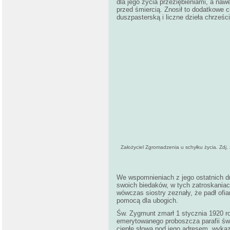
dla jego życia przeziębieniami, a na
przed śmiercią. Znosił to dodatkowe 
duszpasterską i liczne dzieła chrześc
Założyciel Zgromadzenia u schyłku życia. Zdj.
We wspomnieniach z jego ostatnich dn
swoich biedaków, w tych zatroskaniach
wówczas siostry zeznały, że padł ofia
pomocą dla ubogich.
Św. Zygmunt zmarł 1 stycznia 1920 r
emerytowanego proboszcza parafii św.
ciepłe słowa pod jego adresem, wyka