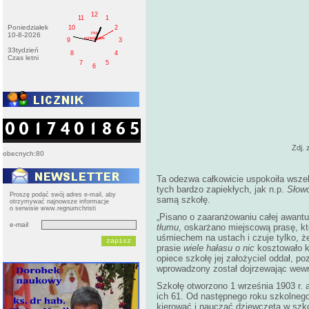
12
11
1
Poniedziałek
10
2
PM
10-8-2026
poniedziałek
9
3
33tydzień
8
4
Czas letni
7
5
6
Zdj. 
obecnych:80
Ta odezwa całkowicie uspokoiła wszel
tych bardzo zapiekłych, jak n.p.
Słow
Proszę podać swój adres e-mail, aby
samą szkołę.
otrzymywać najnowsze informacje
o serwisie www.regnumchristi
„Pisano o zaaranżowaniu całej awant
e-mail
tłumu
, oskarżano miejscową prasę, któ
uśmiechem na ustach i czuje tylko, że 
prasie
wiele hałasu o nic
kosztowało ks
opiece szkołę jej założyciel oddał, p
wprowadzony został dojrzewając wewn
Szkołę otworzono 1 września 1903 r. 
ich 61. Od następnego roku szkolne
kierować i nauczać dziewczęta w szko