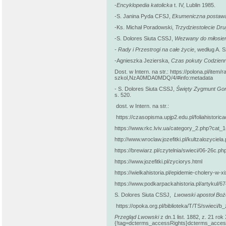
-
Encyklopedia katolicka
t. IV, Lublin 1985.
-S. Janina Pyda CFSJ,
Ekumeniczna postawa
-Ks. Michał Poradowski,
Trzydziestolecie Dr
-S. Dolores Siuta CSSJ,
Wezwany do miłosier
- Rady i Przestrogi na całe życie
, według A. 
-Agnieszka Jezierska,
Czas pokuty Codzienn
Dost. w Intern. na str.: https://polona.pl/it
szkol,NzA0MDA0MDQ/4/#info:metadata
- S. Dolores Siuta CSSJ,
Święty Zygmunt Gora
s. 520.
dost. w Intern. na str.:
https://czasopisma.upjp2.edu.pl/foliahistorica
https://www.rkc.lviv.ua/category_2.php?cat
http://www.wroclaw.jozefitki.pl/kultzalozyc
https://brewiarz.pl/czytelnia/swieci/06-26c.ph
https://www.jozefitki.pl/zyciorys.html
https://wielkahistoria.pl/epidemie-cholery-w-
https://www.podkarpackahistoria.pl/artykul/6
S. Dolores Siuta CSSJ,
Lwowski apostoł Boże
https://opoka.org.pl/biblioteka/T/TS/swieci/
Przegląd Lwowski
z dn.1 list. 1882, z. 21 rok 
{!tag=dcterms_accessRights}dcterms_a