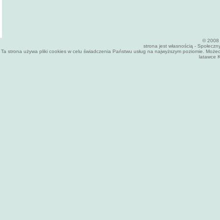
© 2008 
strona jest własnością - Społecz
Ta strona używa pliki cookies w celu świadczenia Państwu usług na najwyższym poziomie. Może
latawce K