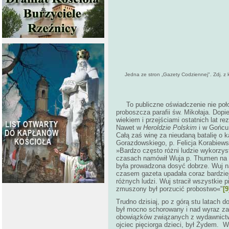
Jedna ze stron „Gazety Codziennej". Zdj. z 
To publiczne oświadczenie nie poł
proboszcza parafii św. Mikołaja. Dop
wiekiem i przejściami ostatnich lat r
Nawet w
Heroldzie Polskim
i w Gońcu 
Całą zaś winę za nieudaną batalię o k
Gorazdowskiego, p. Felicja Korabiew
»Bardzo często różni ludzie wykorzyst
czasach namówił Wuja p. Thumen na w
była prowadzona dosyć dobrze. Wuj na
czasem gazeta upadała coraz bardzi
różnych ludzi. Wuj stracił wszystkie 
zmuszony był porzucić probostwo«"
[9
Trudno dzisiaj, po z górą stu latach 
był mocno schorowany i nad wyraz za
obowiązków związanych z wydawnictw
ojciec pięciorga dzieci, był Żydem. W