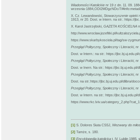
Wiadomości Katolickie
nr 19 z dn. 11. 09. 1884
wrzesnia-1884,ODI2MDgzNDc/7/#info:metad
X. Cz. Lewandowski,
Stowarzyszenie opieki 
1913, nr 20. Dost. w Intern. na str.: https://jb
X. Karol Jastrzębski,
GAZETA KOŚCIELNA
n
http://www.wroclaw.jozefitki.pl/kultzalozyc
https://www.skarbykosciola.pl/tag/sw-zygmu
Przegląd Polityczny, Społeczny i Literacki,
nr 
Dost. w Intern.: na str.: https://jbc.bj.uj.edu.
Przegląd Polityczny, Społeczny i Literacki,
nr 
Dost. w Inern. Na str.: https://jbc.bj.uj.edu.p
Przegląd Polityczny, Społeczny i Literacki,
nr 
Dost. na str.:https://jbc.bj.uj.edu.pl/dlibra/d
Przegląd Polityczny, Społeczny i Literacki,
nr 
Dost. w Intern. na str.: https://jbc.bj.uj.edu.p
https://www.rkc.lviv.ua/category_2.php?cat
[1]
S. Dolores Siuta CSSJ,
Wezwany do miłos
[2]
Tamże, s. 180.
[3]
Encyklopedia katolicka
t. IV, Lublin 1985, 