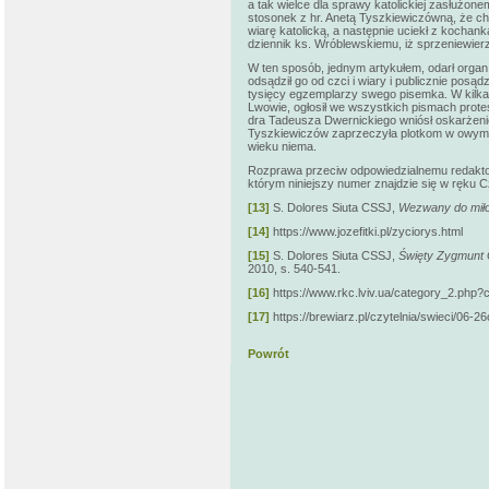
a tak wielce dla sprawy katolickiej zasłużon
stosonek z hr. Anetą Tyszkiewiczówną, że chc
wiarę katolicką, a następnie uciekł z kochanką
dziennik ks. Wróblewskiemu, iż sprzeniewier
W ten sposób, jednym artykułem, odarł organ
odsądził go od czci i wiary i publicznie posąd
tysięcy egzemplarzy swego pisemka. W kilkana
Lwowie, ogłosił we wszystkich pismach prot
dra Tadeusza Dwernickiego wniósł oskarżeni
Tyszkiewiczów zaprzeczyła plotkom w owym ar
wieku niema.
Rozprawa przeciw odpowiedzialnemu redaktor
którym niniejszy numer znajdzie się w ręku C
[13]
S. Dolores Siuta CSSJ,
Wezwany do miło
[14]
https://www.jozefitki.pl/zyciorys.html
[15]
S. Dolores Siuta CSSJ,
Święty Zygmunt G
2010, s. 540-541.
[16]
https://www.rkc.lviv.ua/category_2.php
[17]
https://brewiarz.pl/czytelnia/swieci/06-2
Powrót