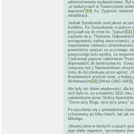
administrowaniu wydawnictwem. Był 
„w nadużyciach w Towarzystwie ase
więzienia"
[10]
. Ks. Zygmunt, wiedział
rehabilitacji.
Jednak Bandrowski miał jakieś wcześ
konfliktu. Ks Gorazdowski w jednym z
przysiadł się do mnie ks. Sopuch
[11]
[
zaufanie do p. Thumena. Odpowiedzia
postępowaniu żadnej nieuczciwości, pr
niepoślednie zdolności dziennikarski
powinniśmy uważać za uczciwego, dopó
powyższego listu wynika, że wspomni
Codziennej
poprzez nakłonienie Thume
doprowadzić do bankructwa ks. Gorazd
związany był z Namiestnikiem otrzym
który do Arcybiskupa pisze wprost: „H
Brandowskim przeciw mnie, a hrabia go 
Wróblewskim
[12]
[Alfred (1861-1943)]
Ale były też dobre wiadomości, dla k
nich było to, że w kwietniu 1910 rok
zatwierdzone przez Stolicę Apostols
"Serce przy Bogu, ręce przy pracy" p
Po wycofaniu się z prowadzenia
Gaze
schorowany po kilku latach, tak jak 
Mikołaja.
„Nieuleczalna w tamtych czasach gruź
jego słaby organizm, wyczerpany pon