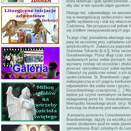
która okłamuje i gubi społeczeństwo.
aby dać w ten sposób odpór gazeto
Dlatego też, odpowiadając na wezwan
się w ewangelizację społeczności lwow
spółki wydawniczej i stał się właścici
Codzienną
. Nie przypuszczał jednak k
się źródłem niewypowiedzianych jego 
Ta jego chęć posiadania własnego wyd
parę lat wcześniej przy zakładaniu sz
antykościelnych. Zwłaszcza poprzedn
Stanisław Tokarski (b.d.)]
,
który wcze
Goradowskiego. Przez długi czas zami
wydawanych przez siebie pismach, ta
wyzwany zostaje od oszustów i złodzie
przecież »przywłaszczyć sobie wyda
Odważył się publicznie mówić o ich dz
społeczeństwa. St. Brandowski i jego
niebezpieczną w ich pojęciu konkure
odpowiednim dla siebie tonie i języ
Gorazdowskiego czasopisma. (...) Wy
będzie już czymś normalnym na łamac
redagowanej przez ks. Gorazdowskiego
Metropolity lwowskiego pisze: od p. 
koncesję na drukarnię pod warunkiem,
„Kampania przeciw ks Corazdowskiemu
Brandowskiego, dążyły za wszelką ce
swoim działaniem psuł im wiele planó
sprowadzenia
Braci szkolnych
do Lwow