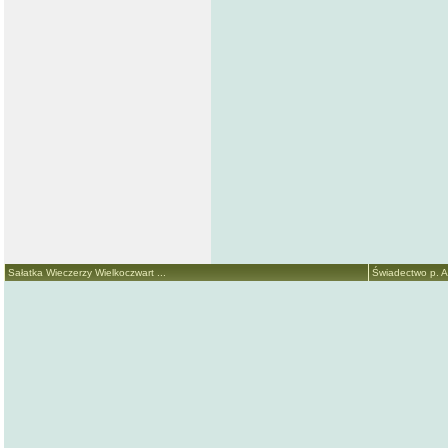
Sałatka Wieczerzy Wielkoczwart ...
Świadectwo p. An