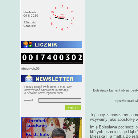
12
11
1
Niedziela
10
2
AM
09-8-2026
niedziela
9
3
32tydzień
8
4
Czas letni
7
5
6
obecnych:59
Proszę podać swój adres e-mail, aby
otrzymywać najnowsze informacje
Bolesława Lament obraz beatyfi
o serwisie www.regnumchristi
e-mail
https://upload
Tej nocy zapraszamy na na
wzywamy jako apostołkę w
Imię Bolesława pochodzi o
których przeniosła je Dąb
Mieszka I, a matka Bolesła