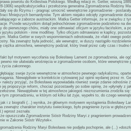
 prawa powrotu do Królestwa Polskiego. Według relacji m. Getter, wiosną 1889
8-1906) współzałożycielka i przełożona generalna Zgromadzenia Rodziny Mar
ały się do Rzymu i - pragnąc umocnić wewnętrznie zgromadzenie - postarały 
raci Mniejszych bernardynów. Tym aktem niejako odcięły zgromadzenie dzia
iałającego w zaborze austriackim. Matka Getter informuje, że w związku z 
je. Przede wszystkim dotąd jednochórowe zgromadzenie podzielono na dwie
ały do pierwszego chóru, miały one odmawiać
oficjum
w języku łacińskim, a po
 języku polskim - inne modlitwy. Tylko oficjum odmawiano w kaplicy, pozost
nym. Matka Getter w swych wspomnieniach odnotowała, że »fakt owego podzi
ostry. Na zewnątrz była jedność, ale wewnątrz, w duszy nastąpiło rozdzielenie 
się ciężka atmosfera, wewnętrzny podział, który trwał przez cały czas i trudn
n fakt był motywem wycofania się Bolesławy Lament ze zgromadzenia, ale og
a pewno nie ułatwiała wrośnięcia w zgromadzenie osobom, które wewnętrznie p
ję życia zakonnego.
łębiając swoje życie wewnętrzne w atmosferze pewnego radykalizmu, oparte
agania. Niewątpliwie w kontekście cytowanej już opinii wydanej przez m. Get
e« należy przyjąć, że Bolesława wypowiadała również swoje zdanie odnośnie 
jej propozycje reform, chociaż pozostawiły po sobie opinię, że »płynęły z j
ełożone. Niewątpliwie w tej atmosferze jakiegoś niezrozumienia zrodziła si
 tym zgromadzeniu, w którym od kilku lat żyje, wypełni to, do czego wewnątr
ak i z biografii (...) wynika, że głównym motywem wystąpienia Bolesławy L
a zewnątrz charakter instytutu świeckiego, było pragnienie życia w głębszy
.) wprost zeznała:
że opuszczała Zgromadzenie Sióstr Rodziny Maryi z pragnieniem prowadzenia
nie w Zakonie Sióstr Wizytek«.
gromadzenia Rodziny Maryi Bolesława nie podjęła pochopnie, ale (...) »doszło