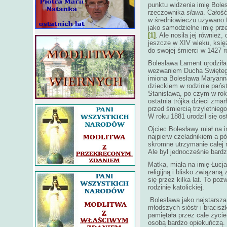
punktu widzenia imię Bole
rzeczownika
sława
. Całość
w średniowieczu używano 
jako samodzielne imię prze
[1]
. Ale nosiła jej również,
jeszcze w XIV wieku, księ
do swojej śmierci w 1427 r
Bolesława Lament urodziła 
wezwaniem Ducha Świętego
imiona Bolesława Maryanna
dzieckiem w rodzinie państ
Stanisława, po czym w roku
ostatnia trójka dzieci zma
przed śmiercią trzyletnieg
W roku 1881 urodził się o
Ojciec Bolesławy miał na im
najpierw czeladnikiem a p
skromne utrzymanie całej 
Ale był jednocześnie bard
Matka, miała na imię Łucj
religijną i blisko związaną
się przez kilka lat. To poz
rodzinie katolickiej.
Bolesława jako najstarsz
młodszych sióstr i braciszk
pamiętała przez całe życie
osobą bardzo opiekuńczą. 