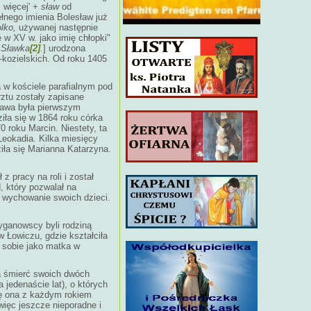
 więcej' +
sław
od
pełnego imienia Bolesław już
lko,
używanej następnie
 w XV w. jako imię chłopki"
, Sławka
[2]
.
] urodzona
-kozielskich. Od roku 1405
a w kościele parafialnym pod
ztu zostały zapisane
sława była pierwszym
iła się w 1864 roku córka
 roku Marcin. Niestety, ta
Leokadia. Kilka miesięcy
iła się Marianna Katarzyna.
z pracy na roli i został
, który pozwalał na
o wychowanie swoich dzieci.
yganowscy byli rodziną
w Łowiczu, gdzie kształciła
ła sobie jako matka w
a śmierć swoich dwóch
 jedenaście lat), o których
ię ona z każdym rokiem
ięc jeszcze nieporadne i