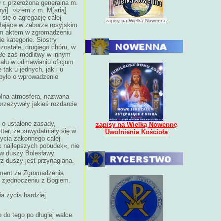
 r. przełożona generalna m.
yi] razem z m. M[arią]
się o agregację całej
zapisy na Wielką Nowennę
łające w zaborze rosyjskim
tym aktem w zgromadzeniu
 kategorie. Siostry
zostałe, drugiego chóru, w
ałe zaś modlitwy w innym
ału w odmawianiu oficjum
tak u jednych, jak i u
o było o wprowadzenie
ólna atmosfera, nazwana
rzeżywały jakieś rozdarcie
 o ustalone zasady,
zapisy na Wielką Nowennę
ter, że »uwydatniały się w
Uwolnienia Kościoła
życia zakonnego całej
ak najlepszych pobudek«, nie
ę w duszy Bolesławy
z duszy jest przynaglana.
ament ze Zgromadzenia
m zjednoczeniu z Bogiem.
 życia bardziej
 do tego po długiej walce