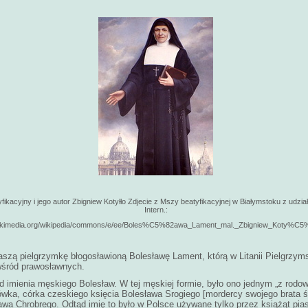
kacyjny i jego autor Zbigniew Kotyłło Zdjecie z Mszy beatyfikacyjnej w Białymstoku z udzi
Intern.:
.wikimedia.org/wikipedia/commons/e/ee/Boles%C5%82awa_Lament_mal._Zbigniew_Koty%
szą pielgrzymkę błogosławioną Bolesławę Lament, którą w Litanii Pielgrzym
śród prawosławnych.
d imienia męskiego Bolesław. W tej męskiej formie, było ono jednym „z rodo
rówka, córka czeskiego księcia Bolesława Srogiego [mordercy swojego brata 
wa Chrobrego. Odtąd imię to było w Polsce używane tylko przez książąt piast