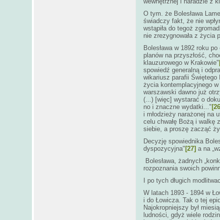
wewnętrznej i naradzie z 
O tym. że Bolesława Lament
świadczy fakt, że nie wpły
wstąpiła do tegoż zgromad
nie zrezygnowała z życia 
Bolesława w 1892 roku po
planów na przyszłość, choć
klauzurowego w Krakowie"
spowiedź generalną i odpra
wikariusz parafii Świętego
życia kontemplacyjnego w z
warszawski dawno już otrz
(...) [więc] wystarać o do
no i znaczne wydatki..."
[26
i młodzieży narażonej na u
celu chwałę Bożą i walkę 
siebie, a proszę zacząć ż
Decyzję spowiednika Boles
dyspozycyjna"
[27]
a na „wz
Bolesława, żadnych „konkre
rozpoznania swoich powinno
I po tych długich modlitw
W latach 1893 - 1894 w Ło
i do Łowicza. Tak o tej epi
Najokropniejszy był miesiąc
ludności, gdyż wiele rodz