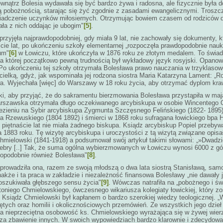
wnątrz Bolesia wydawała się być bardzo żywa i radosna, ale fizycznie była 
żą pobożnością, starając się żyć zgodnie z zasadami ewangelicznymi. Troszc
wiadczenie uczynków miłosiernych. Otrzymując bowiem czasem od rodziców d
ła z nich oddając je ubogim"
[5]
.
zyjęła najprawdopodobniej, gdy miała 9 lat, nie zachowały się dokumenty, k
ście lat, po ukończeniu szkoły elementarnej „rozpoczęła prawdopodobnie nauk
um"
[6]
w Łowiczu, które ukończyła w 1876 roku ze złotym medalem. To świad
la której początkowo pewną trudnością był wykładowy język rosyjski. Opano
Po ukończeniu tej szkoły otrzymała Bolesława prawo nauczania w trzyklasowe
ielką, gdyż, jak wspominała jej rodzona siostra Maria Katarzyna Lament: „Ro
twa. Wyjechała [więc] do Warszawy w 18 roku życia, aby otrzymać dyplom kra
ki, aby przyjąć, że do sakramentu bierzmowania Bolesława przystąpiła w mają
arszawska otrzymała długo oczekiwanego arcybiskupa w osobie Wincentego C
ezieniu na Sybir arcybiskupa Zygmunta Szczęsnego Felińskiego (1822- 1895)
a Rzewuskiego (1804 1892) i śmierci w 1868 roku sufragana łowickiego bpa H
 piętnaście lat nie miała żadnego biskupa.
Ksiądz arcybiskup Popiel przebyw
ia 1883 roku. Tę wizytę arcybiskupa i uroczystości z tą wizytą związane op
hmielowski (1841-1918) a podsumował swój artykuł takimi słowami: „»Dwadzieś
celebry [..] Tak, że suma ogólna wybierzmowanych w Łowiczu wynosi 6000 z g
opodobnie również Bolesława"
[8]
.
 prowadziła ona, razem ze swoją młodszą o dwa lata siostrą Stanisławą, sam
kże i ta praca w zakładzie i niezależność finansowa Bolesławy „nie dawały je
Poszukiwała głębszego sensu życia"
[9]
. Wówczas natrafiła na „pobożnego i św
niego Chmielowskiego, ówczesnego wikariusza kolegiaty łowickiej, który zost
siądz Chmielowski był kapłanem o bardzo szerokiej wiedzy teologicznej. „Wś
ętych oraz homilii i okolicznościowych przemówień. Ze wszystkich jego dzieł
a nieprzeciętna osobowość ks. Chmielowskiego wyrażająca się w żywej wierze
i za zbawienie innych. W swoich wypowiedziach bardzo klarownie i zdecydowa