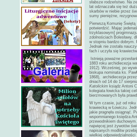
słabsze rodzeństwo. Na ze
lat odznaczała się też du
skarbów w niebie przez ś
sumy pieniężne, rezygnowa
Pierwszą Komunię Świętą pr
potwierdzić. Mając jedena
trzyklasowym] progimnazj
zdolnościach Bolesławy, d
w stopniu bardzo dobrym. 
Jednak nie została nauczyc
fach i uczyła się krawiec
Istnieją poważne przesłan
1883 roku archidiecezja w
1912). Wcześniej, po wywi
biskupa nominata ks. Pawł
1868), archidiecezja przez
dniach od 14 do 17 sierpn
Katolickim
ksiądz Antoni C
kolegiata łowicka takiej 
bierzmowanych była prawd
W tym czasie, już od roku
krawiecką w Łowiczu. Jedna
jakie pragnęła osiągnąć. 
wspomnianego księdza Anto
przewodnikiem duchowym. K
najwięcej jest żywotów świ
napisanych modlitw przebij
wielkiej odpowiedzialnośc