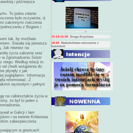
awskiej i późniejsza
BIEŻĄCY PROGRAM TRANSMISJI
BEZPOŚREDNICH
(na żywo)
ch«. To jedno zdanie
7:00
Msza święta
oczenia było oczywiste, iż
15:00
Koronka do Bożego Miłosierdzia
sami zakonnymi ćwiczenia
zjednoczeniu z Bogiem i
15:15-16:00
Droga Krzyżowa
18:00
Nabożeństwo wieczorne z
kazaniem
sem tak, by możliwie
niem. Starała się pierwsza
, Jak również na
10:00
Niedzielna Msza święta w miarę
eniła życia zakonne oraz
możliwości ks. Piotra
by w Zgromadzeniu Sióstr
z niego. Według relacji m.
 od chwili wstąpienia do
re płynęły z jak
jej poglądami«. Informacja
nęła reformować, Z
ę jakimś wyniosłym i pełnym
gę na całokształcie życia w
imy, że był to jeden z
gromadzenia.
ywał w Galicji i tam
skim i na terenie Królestwa
stkim zabezpieczenia
ebywającym w granicach