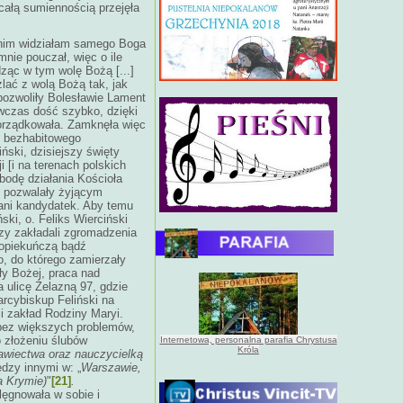
całą sumiennością przejęła
 nim widziałam samego Boga
nie pouczał, więc o ile
ząc w tym wolę Bożą [...]
lać z wolą Bożą tak, jak
pozwoliły Bolesławie Lament
wczas dość szybko, dzięki
porządkowała. Zamknęła więc
, bezhabitowego
ski, dzisiejszy święty
 [i na terenach polskich
bodę działania Kościoła
e pozwalały żyjącym
ani kandydatek. Aby temu
ski, o. Feliks Wierciński
rzy zakładali zgromadzenia
 opiekuńczą bądź
o, do którego zamierzały
ły Bożej, praca nad
a ulicę Żelazną 97, gdzie
arcybiskup Feliński na
i zakład Rodziny Maryi.
 bez większych problemów,
 złożeniu ślubów
Internetowa, personalna parafia Chrystusa
Króla
awiectwa oraz nauczycielką
dzy innymi w: „
Warszawie,
a Krymie)
"
[21]
.
ęgnowała w sobie i