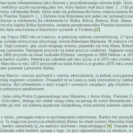
sław bywa interpretowane jako złożone z przysłówkowego rdzenia
bolje-
'dużo,
 niektórzy uczeni rozumieją jako 'ten, który będzie miał dużo sław'. (...) Od 
formy zdrobniałej
Bolek,
która stała się podstawą dla formy zlatynizowanej
Bo
z Piastów Śląskich. (...) Żeńskie imię
Bolesława
jest jeden raz poświadczone
 chociaż w zdrobnieniu [te zdrobnienia to:
Bolka, Bolcia, Bolesia, Bola, Sława
żniczka śląska Bolka bytomska, ostatnia przedstawicielka Piastów bytomsko
oku była ona ksienią w klasztorze cysterek w Trzebnicy
[3]
.
się 3 lipca 1862 roku w Łowiczu, w pobożnej rodzinie rzemieślniczej. 17 lipc
 została ochrzczona otrzymując imiona Bolesława Marianna. W metryce chr
. Stąd czasami, gdy użyto drugiego imienia, pojawiało się imię Maria. Bole
wa Lamentów. Następnie przyszło na świat jeszcze siedmioro. Najpierw urodz
 1866 przyszła na świat Leokadia Elżbieta, następnie w 1869 Helena i w 1870
rła bardzo szybko, Helenka po zaledwie pół roku życia, a w 1872 roku zmarła 
o Marcinka w roku 1873 przyszedł na świat Antoni a w grudniu 1875 roku urodz
statni potomek Lamentów Stefan.
ię Marcin i chociaż pochodził z rodziny włościańskiej, to jednak zrezygnował 
óźniej majstrem szewskim. Prowadził on w Łowiczu swój rzemieślniczy zakład
rodziny. Był człowiekiem o dość srogich i surowych zasadach, gdy chodziło 
zo pobożnym parafianinem.
a i była córką Piotra Cyganowskiego oraz Marianny z domu Kolas. Państwo C
 z Kościołem, dlatego też oddali swoją córkę na pensję do sióstr Bernardynek 
woliło jej stać się kobietą wyjątkowo świątobliwą, która później świetnie radzi
a z dzieci, pomagała matce w wychowywaniu rodzeństwa. Bardzo też przeżył
a. Te tragiczne przeżycia młodziutkiej Bolesi (w chwili śmierci Marcinka miała
, bardzo uwrażliwiły ją „na wartości duchowe i nieprzemijające"
[4]
. Stawała s
Zdawała sobie bowiem sprawę z tego, że jest odpowiedzialna za młodsze, a w