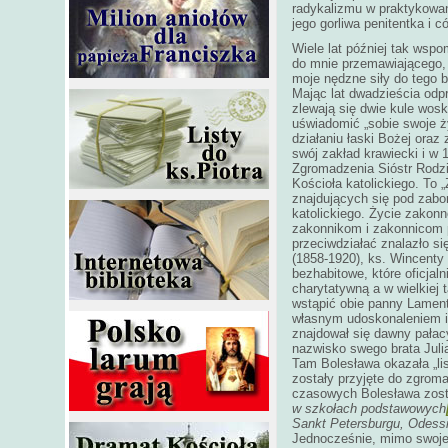
radykalizmu w praktykowan
jego gorliwa penitentka i
Wiele lat później tak ws
do mnie przemawiającego, d
moje nędzne siły do tego 
Mając lat dwadzieścia odpr
zlewają się dwie kule wosk
uświadomić „sobie swoje ż
działaniu łaski Bożej ora
swój zakład krawiecki i w 
Zgromadzenia Sióstr Rodzi
Kościoła katolickiego. To 
znajdujących się pod zabo
katolickiego. Życie zakonn
zakonnikom i zakonnicom 
przeciwdziałać znalazło si
(1858-1920), ks. Wincenty
bezhabitowe, które oficja
charytatywną a w wielkiej 
wstąpić obie panny Lament
własnym udoskonaleniem i 
znajdował się dawny pała
nazwisko swego brata Juli
Tam Bolesława okazała „lis
zostały przyjęte do zgroma
czasowych Bolesława zost
w szkołach podstawowych
Sankt Petersburgu, Odessi
Jednocześnie, mimo swojeg