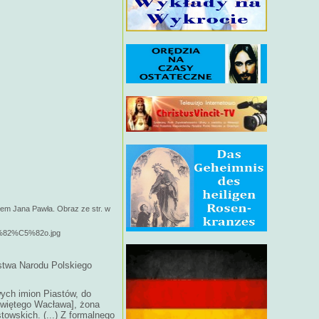
ałem Jana Pawła. Obraz ze str. w
C5%82%C5%82o.jpg
stwa Narodu Polskiego
wych imion Piastów, do
świętego Wacława], żona
owskich. (...) Z formalnego