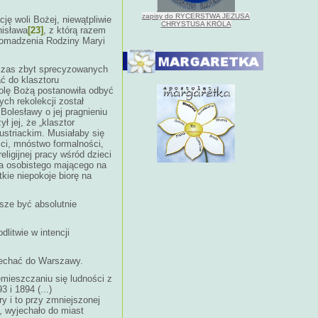
zapisy do RYCERSTWA JEZUSA
ję woli Bożej, niewątpliwie
CHRYSTUSA KRÓLA
nisława
[23]
, z którą razem
romadzenia Rodziny Maryi
wczas zbyt sprecyzowanych
ć do klasztoru
olę Bożą postanowiła odbyć
ch rekolekcji został
Bolesławy o jej pragnieniu
 jej, że „klasztor
striackim. Musiałaby się
ości, mnóstwo formalności,
ligijnej pracy wśród dzieci
ia osobistego mającego na
ie niepokoje biorę na
sze być absolutnie
litwie w intencji
jechać do Warszawy.
mieszczaniu się ludności z
 i 1894 (...)
ry i to przy zmniejszonej
, wyjechało do miast