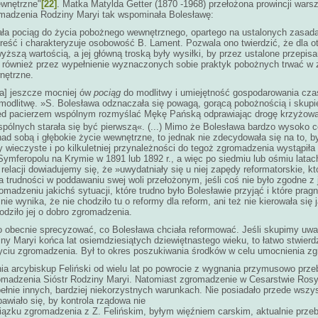
ewnętrzne"
[22]
. Matka Matylda Getter (1870 -1968) przełożona prowincji warsz
omadzenia Rodziny Maryi tak wspominała Bolesławę:
ła pociąg do życia pobożnego wewnętrznego, opartego na ustalonych zasada
reść i charakteryzuje osobowość B. Lament. Pozwala ono twierdzić, że dla ot
yższą wartością, a jej główną troską były wysiłki, by przez ustalone przepi
e również przez wypełnienie wyznaczonych sobie praktyk pobożnych trwać w 
nętrzne.
liła] jeszcze mocniej ów
pociąg
do modlitwy i umiejętność gospodarowania cza
 modlitwę. »S. Bolesława odznaczała się powagą, gorącą pobożnością i skupie
d pacierzem wspólnym rozmyślać Mękę Pańską odprawiając drogę krzyżową
pólnych starała się być pierwszą«. (...) Mimo że Bolesława bardzo wysoko c
nad sobą i głębokie życie wewnętrzne, to jednak nie zdecydowała się na to, 
 wieczyste i po kilkuletniej przynależności do tegoż zgromadzenia wystąpiła 
Symferopolu na Krymie w 1891 lub 1892 r., a więc po siedmiu lub ośmiu latach
relacji dowiadujemy się, że »uwydatniały się u niej zapędy reformatorskie, któ
 trudności w poddawaniu swej woli przełożonym, jeśli coś nie było zgodne z 
romadzeniu jakichś sytuacji, które trudno było Bolesławie przyjąć i które prag
nie wynika, że nie chodziło tu o reformy dla reform, ani też nie kierowała si
dziło jej o dobro zgromadzenia.
o obecnie sprecyzować, co Bolesława chciała reformować. Jeśli skupimy uwa
y Maryi końca lat osiemdziesiątych dziewiętnastego wieku, to łatwo stwierdz
yciu zgromadzenia. Był to okres poszukiwania środków w celu umocnienia z
nia arcybiskup Feliński od wielu lat po powrocie z wygnania przymusowo przeb
omadzenia Sióstr Rodziny Maryi. Natomiast zgromadzenie w Cesarstwie Rosyj
ełnie innych, bardziej niekorzystnych warunkach. Nie posiadało przede wszy
wiało się, by kontrola rządowa nie
iązku zgromadzenia z Z. Felińskim, byłym więźniem carskim, aktualnie prz