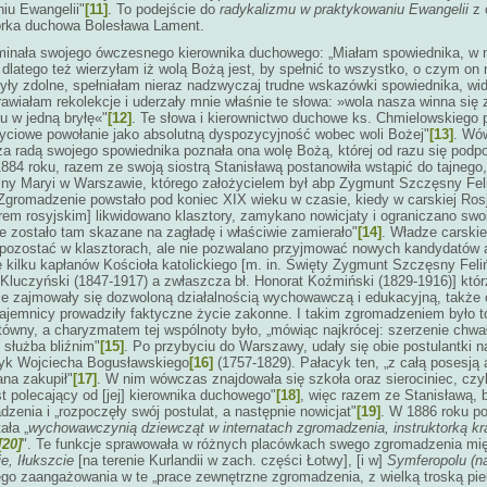
iu Ewangelii"
[11]
. To podejście do
radykalizmu w praktykowaniu Ewangelii
z 
 córka duchowa Bolesława Lament.
pominała swojego ówczesnego kierownika duchowego: „Miałam spowiednika, w
latego też wierzyłam iż wolą Bożą jest, by spełnić to wszystko, o czym on m
były zdolne, spełniałam nieraz nadzwyczaj trudne wskazówki spowiednika, wid
awiałam rekolekcje i uderzały mnie właśnie te słowa: »wola nasza winna się z
u w jedną bryłę«"
[12]
. Te słowa i kierownictwo duchowe ks. Chmielowskiego 
yciowe powołanie jako absolutną dyspozycyjność wobec woli Bożej"
[13]
. Wó
z za radą swojego spowiednika poznała ona wolę Bożą, której od razu się pod
1884 roku, razem ze swoją siostrą Stanisławą postanowiła wstąpić do tajnego
ny Maryi w Warszawie, którego założycielem był abp Zygmunt Szczęsny Feliń
„Zgromadzenie powstało pod koniec XIX wieku w czasie, kiedy w carskiej Rosji
rem rosyjskim] likwidowano klasztory, zamykano nowicjaty i ograniczano swo
e zostało tam skazane na zagładę i właściwie zamierało"
[14]
. Władze carski
pozostać w klasztorach, ale nie pozwalano przyjmować nowych kandydatów 
ę kilku kapłanów Kościoła katolickiego [m. in. Święty Zygmunt Szczęsny Feliń
 Kluczyński (1847-1917) a zwłaszcza bł. Honorat Koźmiński (1829-1916)] któ
lnie zajmowały się dozwoloną działalnością wychowawczą i edukacyjną, także
tajemnicy prowadziły faktyczne życie zakonne. I takim zgromadzeniem było t
ówny, a charyzmatem tej wspólnoty było, „mówiąc najkrócej: szerzenie chwa
służba bliźnim"
[15]
. Po przybyciu do Warszawy, udały się obie postulantki n
cyk Wojciecha Bogusławskiego
[16]
(1757-1829). Pałacyk ten, „z całą posesją 
ana zakupił"
[17]
. W nim wówczas znajdowała się szkoła oraz sierociniec, czyl
t polecający od [jej] kierownika duchowego"
[18]
, więc razem ze Stanisławą,
dzenia i „rozpoczęły swój postulat, a następnie nowicjat"
[19]
. W 1886 roku po
ała „
wychowawczynią dziewcząt w internatach zgromadzenia, instruktorką kr
[20]
". Te funkcje sprawowała w różnych placówkach swego zgromadzenia mię
e, Iłukszcie
[na terenie Kurlandii w zach. części Łotwy],
[i w]
Symferopolu (n
o zaangażowania w te „prace zewnętrzne zgromadzenia, z wielką troską piel