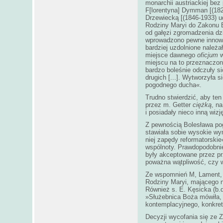
monarchii austriackiej bez
F[lorentyna] Dymman [(182
Drzewiecką [(1846-1933) ud
Rodziny Maryi do Zakonu B
od gałęzi zgromadzenia dz
wprowadzono pewne innowac
bardziej uzdolnione należ
miejsce dawnego
oficjum
w
miejscu na to przeznaczo
bardzo boleśnie odczuły si
drugich [...]. Wytworzyła 
pogodnego ducha«.
Trudno stwierdzić, aby te
przez m. Getter
ciężką
, n
i posiadały nieco inną wiz
Z pewnością Bolesława pog
stawiała sobie wysokie wym
niej zapędy reformatorski
wspólnoty. Prawdopodobnie 
były akceptowane przez prz
poważna wątpliwość, czy w
Ze wspomnień M, Lament, j
Rodziny Maryi, mającego n
Również s. E. Kęsicka (b.d
»Służebnica Boża mówiła, 
kontemplacyjnego, konkret
Decyzji wycofania się ze Z