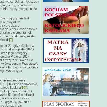
dość wątła. Od najmłodszych
zyła „się o gromadzenie
o własnej dyspozycji małe
tóre mogłyby ten fakt
ę w [rosyjskim
czyło o dużych
wała go jednak dość szybko
j szkole elementarnej.
dzice chcieli, żeby miała
wiecki"
[7]
.
c lat 21, gdyż dopiero w
hościaka-Popiela (1825-
 oraz jego następcy
enryka Platera (1817-
ał z wizytą w Łowiczu w
isał w ówczesnym
Przeglądzie
cia lat z górą nie widziała
órą«. Wśród tych
odzielną pracownię
j [...] takiego zadowolenia,
iatłego kapłana
[10]
",
ał jej spowiednikiem i
ród 51 [jego] publikacji
 , a zwłaszcza kazań,
 , głębokiej pokorze i
nie domagał się