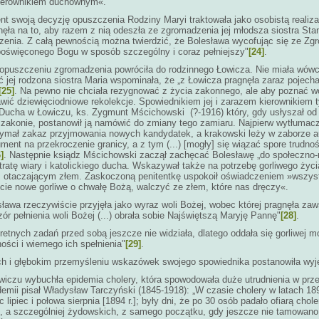
kierownikiem duchownym«.
 swoją decyzję opuszczenia Rodziny Maryi traktowała jako osobistą realizac
nęła na to, aby razem z nią odeszła ze zgromadzenia jej młodsza siostra Sta
zenia. Z całą pewnością można twierdzić, że Bolesława wycofując się ze Zg
poświęconego Bogu w sposób szczególny i coraz pełniejszy"
[24]
.
 opuszczeniu zgromadzenia powróciła do rodzinnego Łowicza. Nie miała wó
 jej rodzona siostra Maria wspominała, że „z Łowicza pragnęła zaraz pojecha
[25]
. Na pewno nie chciała rezygnować z życia zakonnego, ale aby poznać w
wić dziewięciodniowe rekolekcje. Spowiednikiem jej i zarazem kierownikiem ty
 Ducha w Łowiczu, ks. Zygmunt Mścichowski (?-1916) który, gdy usłyszał od 
akonie, postanowił ją namówić do zmiany tego zamiaru. Najpierw wytłumaczył
ymał zakaz przyjmowania nowych kandydatek, a krakowski leży w zaborze au
kument na przekroczenie granicy, a z tym (...) [mogły] się wiązać spore trudn
]
. Następnie ksiądz Mścichowski zaczął zachęcać Bolesławę „do społeczno-re
tratę wiary i katolickiego ducha. Wskazywał także na potrzebę gorliwego życ
z otaczającym złem. Zaskoczoną penitentkę uspokoił oświadczeniem »wszystk
ycie nowe gorliwe o chwałę Bożą, walczyć ze złem, które nas dręczy«.
ława rzeczywiście przyjęła jako wyraz woli Bożej, wobec której pragnęła zaw
ór pełnienia woli Bożej (...) obrała sobie Najświętszą Maryję Pannę"
[28]
.
tnych zadań przed sobą jeszcze nie widziała, dlatego oddała się gorliwej mod
ści i wiernego ich spełnienia"
[29]
.
ach i głębokim przemyśleniu wskazówek swojego spowiednika postanowiła wy
wiczu wybuchła epidemia cholery, która spowodowała duże utrudnienia w prze
demii pisał Władysław Tarczyński (1845-1918): „W czasie cholery w latach 1893
 lipiec i połowa sierpnia [1894 r.]; były dni, że po 30 osób padało ofiarą chole
in, a szczególniej żydowskich, z samego początku, gdy jeszcze nie tamowano