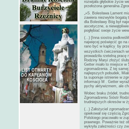
rozwijała głębokie życie w
przełożona generalna Zgr
„»S. Bolesława Lament mia
zawiera niezwykle bogatą t
dla Bolesławy Bóg był najw
ascetyczne, a niewątpliwi
pogłębiać swoje życie wew
(...) [Inna siostra podkreś
najwięcej poświęcić go na
rano być w kaplicy
by prze
,
wszystkich ćwiczeniach ws
prowadziła rzetelną pracę 
Rodziny Maryi złożyć śluby
Getter miało to miejsce w 
zgromadzenia. Z tej samej 
najlepszych pobudek, Miała
ta suponuje istnienie w zg
informacji M . Getter wyraź
pychy aktywizmem, ale cho
Wobec braku źródeł, trudn
Zgromadzeniu Sióstr Rodzin
trudniejszych okresów w ż
(...) Założyciel zgromadze
opiekował się częścią Zgr
Polskiego pracowało w zup
prawnego. Poważnie też oba
wykryła zależności czy zw