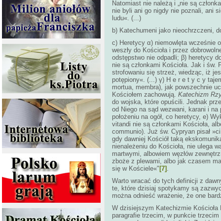
Natomiast nie należą i „nie są członka
nie byli ani go nigdy nie poznali, ani
ludu«. (...)
b) Katechumeni jako nieochrzczeni, do 
c) Heretycy α) niemowlęta wcześnie 
weszły do Kościoła i przez dobrowoln
odstępstwo nie odpadli; β) heretycy dor
nie są członkami Kościoła. Jak i św.
strofowaniu się strzeż, wiedząc, iż j
potępiony«. (...) γ) H e r e t y c y ta
mortua, membra), jak powszechnie ucz
Kościołem zachowują.
Katechizm Rz
do wojska, które opuścili. Jednak prz
od Niego na sąd wezwani, karani i n
położeniu na ogół, co heretycy, e) Wyk
vitandi nie są członkami Kościoła, a
communio). Już św. Cypryan pisał »ci,
gdy dawniej Kościół taką ekskomunik
nienależeniu do Kościoła, nie ulega w
martwymi, albowiem węzłów zewnętrzn
zboże z plewami, albo jak czasem mar
się w Kościele«"
[7]
.
Warto wracać do tych definicji z da
te, które dzisiaj spotykamy są zazwy
można odnieść wrażenie, że one bardz
W dzisiejszym Katechizmie Kościoła K
paragrafie trzecim, w punkcie trzeci