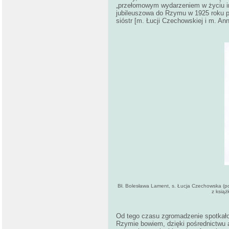
„przełomowym wydarzeniem w życiu ins
jubileuszowa do Rzymu w 1925 roku p
sióstr [m. Łucji Czechowskiej i m. An
Bł. Bolesława Lament, s. Łucja Czechowska (po 
z książ
Od tego czasu zgromadzenie spotkało
Rzymie bowiem, dzięki pośrednictwu ab