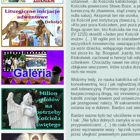
ustanowił, - do Kościoła katolickiego.
Kościoła powierzono Słowo Boże, a prze
konieczną do zbawienia, stąd znany 
nulla salus). Aksjomat ten nie orzeka,
że Kościół jest instytucyą zbawczą, t.
»Kto jest poza Kościołem, jest poza p
Boga ojcem ten, kto Kościoła nie ma 
(IV 1215) określił »Jeden jest Kości
może«. (...) W ogóle jest to starodaw
wszystkich innowierców, uważających
za wzór dziecka, wołającego
mamo
do
też pisze ks. bp. Bougaud: „każdy, kt
Ktokolwiek zachował w herezji lub od
członkiem. Chociażby nawet nie otrzy
zbłąkane wieczorem, które szuka drzwi
nich nie może.
Widzimy tedy, że nauka katolicka od n
konsekwentną, lecz i jak najbardziej dl
woli tolerancyjną. Pomimo tego jest z
bezpieczniejszą drogą, niż innowiercy
katolik zostaje bowiem pod ustawiczną
jak postępować należy. W sakramenta
ostania się w dobrem. Bardzo zaś wiel
Bardzo ważne było też uściślenie w te
I tak: „Nie tylko dobrych zamyka w so
przypowieściami...(...) do ciała Kośc
przez wyznawanie wiary - łącznik symbo
przez uległość prawowitym pasterzom 