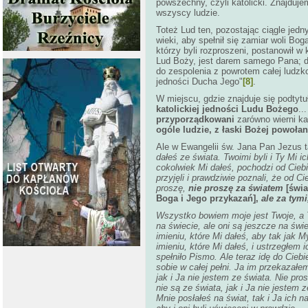
powszechny, czyli katolicki. Znajduj
wszyscy ludzie.
Toteż Lud ten, pozostając ciągle jedn
wieki, aby spełnił się zamiar woli Bo
którzy byli rozproszeni, postanowił 
Lud Boży, jest darem samego Pana; dz
do zespolenia z powrotem całej ludzk
jedności Ducha Jego"
[8]
.
W miejscu, gdzie znajduje się podtyt
katolickiej jedności Ludu Bożego
..
przyporządkowani
zarówno wierni kat
ogóle ludzie, z łaski Bożej powoła
Ale w Ewangelii św. Jana Pan Jezus 
dałeś ze świata. Twoimi byli i Ty Mi i
cokolwiek Mi dałeś, pochodzi od Ciebi
przyjęli i prawdziwie poznali, że od C
proszę,
nie proszę za światem
[świ
Boga i Jego przykazań],
ale za tymi
Wszystko bowiem moje jest Twoje, a T
na świecie, ale oni są jeszcze na świ
imieniu, które Mi dałeś, aby tak jak
imieniu, które Mi dałeś, i ustrzegłem i
spełniło Pismo. Ale teraz idę do Cieb
sobie w całej pełni. Ja im przekazałem
jak i Ja nie jestem ze świata. Nie pro
nie są ze świata, jak i Ja nie jestem
Mnie posłałeś na świat, tak i Ja ich 