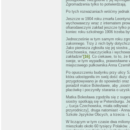
Zgromadzenia tylko to potwierdzają.
Po tych rozważaniach wróćmy jednak 
Jeszcze w 1904 roku zmarła Leontyna 
wychowawczy wraz z internatem prowa
ofiarodawczyni zakład jeszcze tylko p
koniec roku szkolnego 1906 trzeba by
Jednocześnie w tym samym roku zgrom
zakonnego. Trzy z nich były dotych
Jako pierwsza zgłosiła się jej siostra 
Grochowska, nauczycielka i wychowawc
zakładzie"
[16]
. Co ciekawe, to to, że
swoje, w tym wypadku, prawosławne wy
miejscowego pułkownika Anna Czerni
Po opuszczeniu budynku przy ulicy S
która udostępniła im swój dość duży 
przygotowywano je do spowiedzi oraz
poradził matce Bolesławie, aby „siost
placówkę i poczyniły starania o uzysk
Matka Bolesława zgodziła się z sugest
siostry spotkają się w Petersburgu. J
„- Łucja Czechowska, miała odbywać s
przyrodniczy], druga natomiast - Anna
Szkole Języków Obcych, a trzecia - 
W liczącym w tym czasie dwa miliony
mieszkało około 60 tysięcy Polaków. 