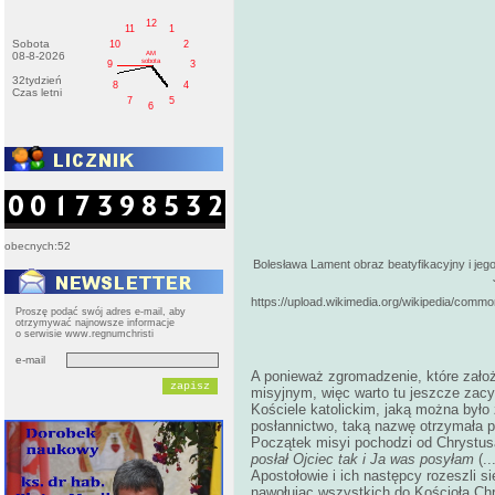
12
11
1
Sobota
10
2
AM
08-8-2026
sobota
9
3
32tydzień
8
4
Czas letni
7
5
6
obecnych:52
Bolesława Lament obraz beatyfikacyjny i jego
https://upload.wikimedia.org/wikipedia/
Proszę podać swój adres e-mail, aby
otrzymywać najnowsze informacje
o serwisie www.regnumchristi
e-mail
A ponieważ zgromadzenie, które zało
misyjnym, więc warto tu jeszcze zacy
Kościele katolickim, jaką można było
posłannictwo, taką nazwę otrzymała 
Początek misyi pochodzi od Chrystusa
posłał Ojciec tak i Ja was posyłam
(..
Apostołowie i ich następcy rozeszli s
nawołując wszystkich do Kościoła Ch