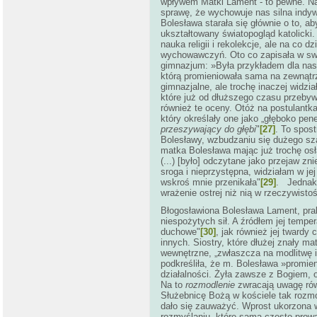
wpływem Matki Lament - to pewne. N
sprawę, że wychowuje nas silna indyw
Bolesława starała się głównie o to, 
ukształtowany światopogląd katolick
nauka religii i rekolekcje, ale na co 
wychowawczyń. Oto co zapisała w sw
gimnazjum: »Była przykładem dla nas 
którą promieniowała sama na zewnątr
gimnazjalne, ale trochę inaczej widzia
które już od dłuższego czasu przeby
również te oceny. Otóż na postulantk
który określały one jako „głęboko pe
przeszywający do głębi
"
[27]
. To spos
Bolesławy, wzbudzaniu się dużego sza
matka Bolesława mając już trochę os
(...) [było] odczytane jako przejaw zni
sroga i nieprzystępna, widziałam w j
wskroś mnie przenikała"
[29]
. Jednak 
wrażenie ostrej niż nią w rzeczywistoś
Błogosławiona Bolesława Lament, prakt
niespożytych sił. A źródłem jej temper
duchowe"
[30]
, jak również jej twardy
innych. Siostry, które dłużej znały m
wewnętrzne, „zwłaszcza na modlitwę i
podkreśliła, że m. Bolesława »promienio
działalności. Żyła zawsze z Bogiem, 
Na to
rozmodlenie
zwracają uwagę równ
Służebnicę Bożą w kościele tak rozmo
dało się zauważyć. Wprost ukorzona 
rozmyślaniu, które sama często prowa