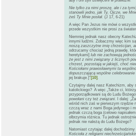
aby i oni byli uświęceni w prawdzie.
Nie tylko za nimi proszę, ale i za tym
stanowili jedno, jak Ty, Ojcze, we Mni
żeś Ty Mnie posłał.
(J 17, 6-21)
A więc Pan Jezus nie mówi o wszystkic
przede wszystkim nie prosi za świate
Niemniej jednak nasz obecny Katechi
innymi ludźmi. Zobaczmy więc kim są 
noszą zaszczytne imię chrześcijan, al
odrzucamy chociaż jedną prawdę, którą
heretykami]
lub nie zachowują jednośc
że jest z nimi związany z licznych p
chrzest, pozostają w jakiejś, choć ni
Kościołami prawosławnymi ta wspólnot
dopuszczającą wspólne celebrowanie 
jej brakuje.]"
[10]
.
Czytajmy dalej nasz Katechizm, aby s
katolickiego? A więc „Także ci, którz
przyporządkowani są do Ludu Bożego
powołani
czy też
związani
. I dalej: „
wśród nich zaś w pierwszym rzędzie 
czczą wraz z nami Boga jedynego i mi
jednak czczą boga (celowo napisałem 
olbrzymia różnica. Tu jednak ostrożn
jednak nie należą do Ludu Bożego?
Natomiast czytając dalej dochodzimy d
Kościoła z religiami niechrześcijański