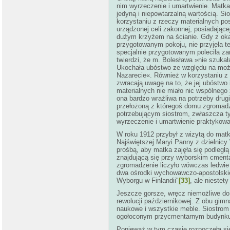
nim wyrzeczenie i umartwienie. Matka
jedyną i niepowtarzalną wartością. Si
korzystaniu z rzeczy materialnych pos
urządzonej celi zakonnej, posiadające
dużym krzyżem na ścianie. Gdy z okazj
przygotowanym pokoju, nie przyjęła 
specjalnie przygotowanym poleciła za
twierdzi, że m. Bolesława »nie szuka
Ukochała ubóstwo ze względu na możl
Nazarecie«. Również w korzystaniu z 
zwracają uwagę na to, że jej ubóstwo
materialnych nie miało nic wspólneg
ona bardzo wrażliwa na potrzeby drug
przełożoną z któregoś domu zgromad
potrzebującym siostrom, zwłaszcza t
wyrzeczenie i umartwienie praktykowa
W roku 1912 przybył z wizytą do matk
Najświętszej Maryi Panny z dzielnicy 
prośbą, aby matka zajęła się podległą
znajdującą się przy wyborskim cmenta
zgromadzenie liczyło wówczas ledwie k
dwa ośrodki wychowawczo-apostolskie
Wyborgu w Finlandii"
[33]
, ale niestet
Jeszcze gorsze, wręcz niemożliwe do 
rewolucji październikowej. Z obu gimn
naukowe i wszystkie meble. Siostrom
ogołoconym przycmentarnym budynk
Ponieważ w tym czasie rozpoczęła się