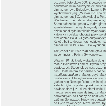
uczennic było około 300. Z powodu nie
dodatkowo kilka nauczycielek świec
gimnazjum była Bolesława Lament. Po
wychowawczynię: „W roku 1910 po raz
gimnazjum Łucji Czechowskiej w Pete
Wiedziałam, że była siostrą zakonną,
Samo założenie i praca w takim gimn
apostolstwem, bo wychowywały uczenn
działalności było katolickie wychowa
katolicka i polska, chociaż język pol
przeważnie Polki. Często odbywałyśmy
Księża byli to dobrzy kaznodzieje, n
gimnazjum w 1917 roku. Po wybuchu 
Tak jeszcze w 1972 roku pamiętała 
wspominała ją Felicja Sylwanowicz:
„Miałam 10 lat, kiedy wstąpiłam do g
Matką Bolesławą Lament. Byłam przych
powiedzieć. Stosunek do nas, uczenni
nas. Dbała natomiast bardzo o nasze
współpracowałam
z Matką, gdyż Matk
pisała sama. I tu wykazywała ogromną 
grałam rolę Nowego Roku, a w innej o
salach. Byłam i jestem przekonana nad
powiedziałam już - dużo cierpliwości 
między sobą rozmawiałyśmy, że Matk
podwładnych, to znaczy do naszych 
dziś myślę inaczej. Nigdy nie zauważ
do życia zakonnego. Może inaczej było