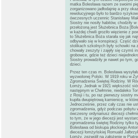
matka Bolesława razem ze swoimi pięt
zorganizowano jadłodajnię a przy okaz
rewolucyjnego było to bardzo ryzykow
ówczesnych uczennic Stanisławy Maksy
Siostry nie nosiły habitów, chodziły w
przełożoną jest Służebnica Boża [Bol
w każdej chwili groziło więzienie z p
to Służebnica Boża starała się jak na
odbywało się w konspiracji. Część dzi
stolikach szkolnych były schowki na z
chowały zeszyty i zajęły się czymś in
grobowce, gdzie też dzieci niejednokro
Siostry prowadziły je nawet po tym, 
dzieci.
Przez ten czas m. Bolesława wysyłała
wyzwolonej Polski. W 1919 roku w Żyt
Zgromadzenia Świętej Rodziny. W Równ
Łomży. Jednak w 1921 większość siós
następnym w Chełmnie, niedaleko Torun
z Rosji i tu, po raz pierwszy siostry
kupiła dwupiętrową kamienicę, w które
Jednocześnie, przez cały czas nie us
zgromadzenia, gdyż podczas pobytu w P
ówczesny ordynariusz diecezji chełmi
to tym, że w jego diecezji jest wystar
zgromadzenia świętej Rodziny tylko
Bolesława od biskupa płockiego Anton
diecezji łomżyńskiej Romuald Jałbrzyk
Łomży, zezwolił na założenie w Piątn