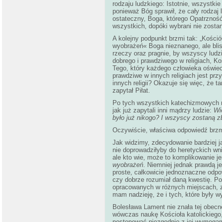
rodzaju ludzkiego: Istotnie, wszystki
ponieważ Bóg sprawił, że cały rodzaj 
ostateczny, Boga, którego Opatrzność
wszystkich, dopóki wybrani nie zost
A kolejny podpunkt brzmi tak: „Kośció
wyobrażeń« Boga nieznanego, ale blis
rzeczy oraz pragnie, by wszyscy ludzi
dobrego i prawdziwego w religiach, K
Tego, który każdego człowieka oświec
prawdziwe w innych religiach jest pr
innych religii? Okazuje się więc, że t
zapytał Piłat.
Po tych wszystkich katechizmowych 
jak już zapytali inni mądrzy ludzie:
Wi
było już nikogo? I wszyscy zostaną z
Oczywiście, właściwa odpowiedź brzmi:
Jak widzimy, zdecydowanie bardziej j
nie doprowadziłyby do heretyckich wn
ale kto wie, może to komplikowanie j
wyobrażeń
. Niemniej jednak prawdą j
proste, całkowicie jednoznaczne odpow
czy dobrze rozumiał daną kwestię. P
opracowanych w różnych miejscach, z
mam nadzieję, że i tych, które były w
Bolesława Lament nie znała tej obecn
wówczas naukę Kościoła katolickiego
postępować niezgodnie z jej wymogam