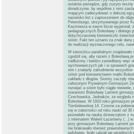
ostatnie pieniądze, gdy zużyto resztę
doradczynie, by wspólnie z nimi zast
mającym zadecydować o dalszej egzys
nazwisko list z zaproszeniem do objęc
Petersburgu, utrzymywanego przez Ka
Kazimierza w swym liście wyjaśniał, 
pedagogicznych Bolesławy i dlatego p
dotychczasowej kierowniczki świeckiej
sióstr. Fakt ten uznano za znak dany
do realizacji wyznaczonego celu, naw
W sierocińcu parafialnym znajdowało s
zgodził się, aby razem z Bolesławą 
zadłużony i bardzo zaniedbany więc w
wychowawczych jak i w sprawach gos
nim i znalazły zatrudnienie wszystkie
sióstr pod kierownictwem matki Boles
zakładu z długów. Siostry zaczęły rów
założonym Prywatnym Gimnazjum Żeń
rozwijać a sióstr było ciągle niewiel
staraniom Bolesławy Lament gimnazjum
Czechowska. Jednakże, ze względu na 
Bolesława. W 1910 roku gimnazjum pr
Tientielewskiej 14. Czesne za pobier
się w zależności od roku nauki od 30 d
pozwalało na naukę dziewczętom z ro
z internatem Walerii Łazarówny (...) 
przy gimnazjum Bolesławy Lament powst
nie brakowało również prawosławnych
polskiego, brały udział we wspólnych