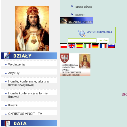
Strona główna
Kontakt
WYSZUKIWARKA
Wydarzenia
Artykuły
Homilie, konferencje, teksty w
formie dzwiękowej
Homilie konferencje w formie
Bł
filmowej
Książki
CHRISTUS VINCIT - TV