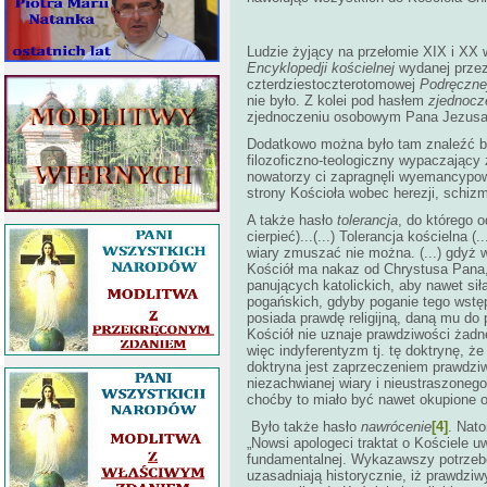
Ludzie żyjący na przełomie XIX i XX 
Encyklopedji kościelnej
wydanej przez
czterdziestoczterotomowej
Podręcznej
nie było. Z kolei pod hasłem
zjednocz
zjednoczeniu osobowym Pana Jezusa, 
Dodatkowo można było tam znaleźć 
filozoficzno-teologiczny wypaczający
nowatorzy ci zapragnęli wyemancypowa
strony Kościoła wobec herezji, schizm
A także hasło
tolerancja
, do którego o
cierpieć)...(...) Tolerancja kościelna 
wiary zmuszać nie można. (...) gdyż w
Kościół ma nakaz od Chrystusa Pana,
panujących katolickich, aby nawet sił
pogańskich, gdyby poganie tego wstępu
posiada prawdę religijną, daną mu do
Kościół nie uznaje prawdziwości żadn
więc indyferentyzm tj. tę doktrynę, ż
doktryna jest zaprzeczeniem prawdziwo
niezachwianej wiary i nieustraszone
choćby to miało być nawet okupione o
Było także hasło
nawrócenie
[4]
. Nat
„Nowsi apologeci traktat o Kościele uw
fundamentalnej. Wykazawszy potrzebę 
uzasadniają historycznie, iż prawdzi