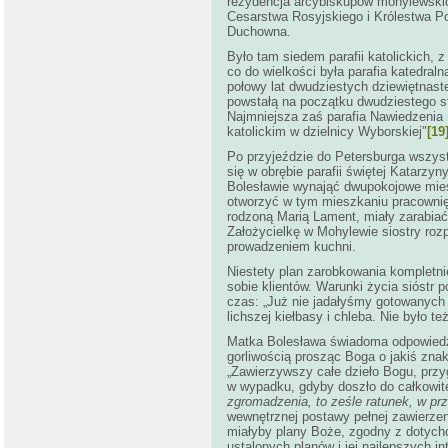
rezydencja arcybiskupów mohylewskich
Cesarstwa Rosyjskiego i Królestwa Po
Duchowna.
Było tam siedem parafii katolickich, z
co do wielkości była parafia katedral
połowy lat dwudziestych dziewiętnaste
powstałą na początku dwudziestego stu
Najmniejsza zaś parafia Nawiedzenia 
katolickim w dzielnicy Wyborskiej"
[19
Po przyjeździe do Petersburga wszyst
się w obrębie parafii świętej Katarzyn
Bolesławie wynająć dwupokojowe mies
otworzyć w tym mieszkaniu pracownię
rodzoną Marią Lament, miały zarabia
Założycielkę w Mohylewie siostry rozp
prowadzeniem kuchni.
Niestety plan zarobkowania kompletn
sobie klientów. Warunki życia sióstr 
czas: „Już nie jadałyśmy gotowanych 
lichszej kiełbasy i chleba. Nie było t
Matka Bolesława świadoma odpowiedzia
gorliwością prosząc Boga o jakiś zna
„Zawierzywszy całe dzieło Bogu, przy
w wypadku, gdyby doszło do całkowit
zgromadzenia, to ześle ratunek, w pr
wewnętrznej postawy pełnej zawierzen
miałyby plany Boże, zgodny z dotyc
ustalonych planów i jej najlepszych 