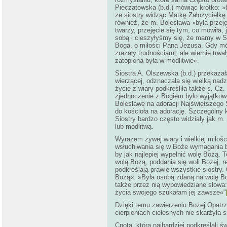
Pieczatowska (b.d.) mówiąc krótko: »
że siostry widząc Matkę Założycielkę
również, że m. Bolesława »była przej
twarzy, przejęcie się tym, co mówiła,
sobą i cieszyłyśmy się, że mamy w Sł
Boga, o miłości Pana Jezusa. Gdy mów
zrażały trudnościami, ale wiernie trwa
zatopiona była w modlitwie«.
Siostra A. Olszewska (b.d.) przekazał
wierzącej, odznaczała się wielką nadz
życie z wiary podkreśliła także s. Cz.
zjednoczenie z Bogiem było wyjątkowe
Bolesławę na adoracji Najświętszego 
do kościoła na adorację. Szczególny 
Siostry bardzo często widziały jak m.
lub modlitwą.
Wyrazem żywej wiary i wielkiej miło
wsłuchiwania się w Boże wymagania b
by jak najlepiej wypełnić wolę Bożą. 
wolą Bożą, poddania się woli Bożej, 
podkreślają prawie wszystkie siostry.
Bożą«. »Była osobą zdaną na wolę Bo
także przez nią wypowiedziane słowa:
życia swojego szukałam jej zawsze«"
Dzięki temu zawierzeniu Bożej Opatr
cierpieniach cielesnych nie skarżyła
Cnotą, którą najbardziej podkreślali 