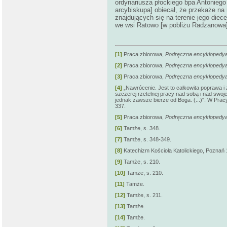
ordynariusza płockiego bpa Antoniego
arcybiskupa] obiecał, że przekaże na
znajdujących się na terenie jego diece
we wsi Ratowo [w pobliżu Radzanowa
[1]
Praca zbiorowa,
Podręczna encyklopedya
[2]
Praca zbiorowa,
Podręczna encyklopedya
[3]
Praca zbiorowa,
Podręczna encyklopedya
[4]
„Nawrócenie. Jest to całkowita poprawa i 
szczerej rzetelnej pracy nad sobą i nad swo
jednak zawsze bierze od Boga. (...)". W Prac
337.
[5]
Praca zbiorowa,
Podręczna encyklopedya
[6]
Tamże, s. 348.
[7]
Tamże, s. 348-349.
[8]
Katechizm Kościoła Katolickiego, Poznań 
[9]
Tamże, s. 210.
[10]
Tamże, s. 210.
[11]
Tamże.
[12]
Tamże, s. 211.
[13]
Tamże.
[14]
Tamże.