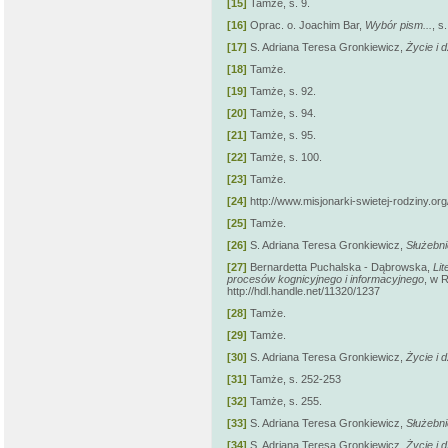
[15]
Tamże, s. 9.
[16]
Oprac. o. Joachim Bar,
Wybór pism...
, s
[17]
S. Adriana Teresa Gronkiewicz,
Życie i 
[18]
Tamże.
[19]
Tamże, s. 92.
[20]
Tamże, s. 94.
[21]
Tamże, s. 95.
[22]
Tamże, s. 100.
[23]
Tamże.
[24]
http://www.misjonarki-swietej-rodziny.o
[25]
Tamże.
[26]
S. Adriana Teresa Gronkiewicz,
Służebn
[27]
Bernardetta Puchalska - Dąbrowska,
Li
procesów kognicyjnego i informacyjnego
, w R
http://hdl.handle.net/11320/1237
[28]
Tamże.
[29]
Tamże.
[30]
S. Adriana Teresa Gronkiewicz,
Życie i 
[31]
Tamże, s. 252-253
[32]
Tamże, s. 255.
[33]
S. Adriana Teresa Gronkiewicz,
Służebni
[34]
S. Adriana Teresa Gronkiewicz,
Życie i 