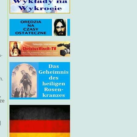
s-
h.
,
sze
]