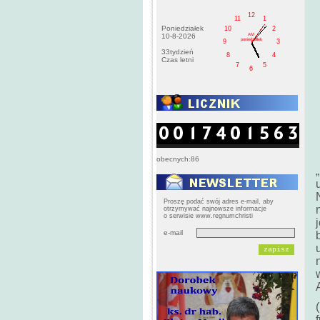
12
11
1
Poniedziałek
10
2
AM
10-8-2026
poniedziałek
9
3
33tydzień
8
4
Czas letni
7
5
6
obecnych:86
Proszę podać swój adres e-mail, aby
otrzymywać najnowsze informacje
o serwisie www.regnumchristi
e-mail