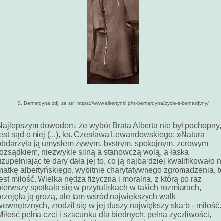
S. Bernardyna zdj. ze str.: https://www.albertynki.pl/s-bernardyna/zycie-s-bernardyny/
Najlepszym dowodem, że wybór Brata Alberta nie był pochopny,
jest sąd o niej (...), ks. Czesława Lewandowskiego: »Natura
obdarzyła ją umysłem żywym, bystrym, spokojnym, zdrowym
rozsądkiem, niezwykle silną a stanowczą wolą, a łaska
uzupełniając te dary dała jej to, co ją najbardziej kwalifikowało 
matkę albertyńskiego, wybitnie charytatywnego zgromadzenia, t
jest miłość. Wielka nędza fizyczna i moralna, z którą po raz
pierwszy spotkała się w przytuliskach w takich rozmiarach,
przejęła ją grozą, ale tam wśród największych walk
wewnętrznych, zrodził się w jej duszy największy skarb - miłość.
Miłość pełna czci i szacunku dla biednych, pełna życzliwości,