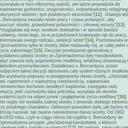
wyzwalała w nich olbrzymią radość, ale także prowadziła do
„nadmiernej gorliwości, oryginalności, indywidualizmu religijneg
fałszywych widzeń i tym podobnych ekscesów"
[12]
. Dlatego też
s. Bernardyna musiała wiele pracy i czasu poświęcić, aby
nauczyć siostry „prawdziwej pobożności i zdrowej ascezy"
[13]
.
Przyglądała się więc siostrom dokładnie i w sposób bardzo
subtelny, mimo tego, że w
przytuliskach
brakowało rąk do pracy,
dokonywała swego rodzaju „selekcji sióstr"
[14]
, Pozostawiała w
Zgromadzeniu tylko te siostry, które nadawały się „w całej pełni 
życia zakonnego"
[15]
. Decyzje przełożonej generalnej o
wydaleniu jakiejś siostry ze Zgromadzenia były nieodwołalne,
gdyż zawsze były poprzedzone modlitwą, wnikliwą obserwacją i
głębokim przemyśleniem. Dodatkowo s. Bernardyna, przed
podjęciem takiej decyzji stosowała cały system różnych środkó
dla uzyskania poprawy w postępowaniu danej siostry. „Udzielał
rad, napomnień z najwyższą cierpliwością, zapewniała
kierownictwo duchowe światłych kapłanów, zasięgała rady
lekarzy, jeśli zachodziła taka potrzeba, wysyłała do domów
pustelniczych na odpoczynek i pogłębienie życia modlitwy"
[16]
.
Ale nigdy nie wydaliła żadnej siostry z powodu słabego zdrowia
czy przykrego charakteru. Głównym powodem było, jak byśmy t
dzisiaj nazwali, tak zwane
nawiedzenie
danej siostry. Od 1902
do1910 roku, czyli w ciągu ośmiu lat rządów s. Bernardyny do
Zgromadzenia przyjęto „pięćdziesiąt kandydatek, z których
zaledwie kilka zostało usuniętych"
[17]
. Wcześniej, zgłaszało się