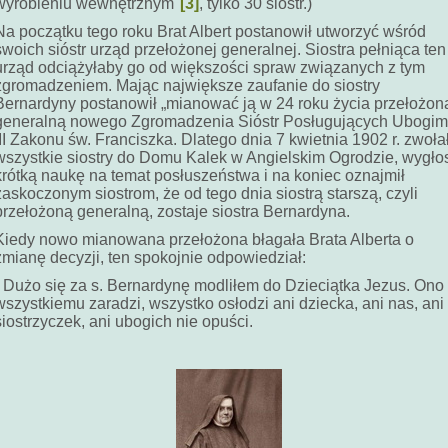
wyrobieniu wewnętrznym"
[3]
, tylko 30 sióstr.)
Na początku tego roku Brat Albert postanowił utworzyć wśród
swoich sióstr urząd przełożonej generalnej. Siostra pełniąca ten
urząd odciążyłaby go od większości spraw związanych z tym
zgromadzeniem. Mając największe zaufanie do siostry
Bernardyny postanowił „mianować ją w 24 roku życia przełożon
generalną nowego Zgromadzenia Sióstr Posługujących Ubogim
III Zakonu św. Franciszka. Dlatego dnia 7 kwietnia 1902 r. zwoła
wszystkie siostry do Domu Kalek w Angielskim Ogrodzie, wygłos
krótką naukę na temat posłuszeństwa i na koniec oznajmił
zaskoczonym siostrom, że od tego dnia siostrą starszą, czyli
przełożoną generalną, zostaje siostra Bernardyna.
Kiedy nowo mianowana przełożona błagała Brata Alberta o
zmianę decyzji, ten spokojnie odpowiedział:
- Dużo się za s. Bernardynę modliłem do Dzieciątka Jezus. Ono
wszystkiemu zaradzi, wszystko osłodzi ani dziecka, ani nas, ani
siostrzyczek, ani ubogich nie opuści.