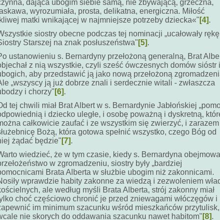
czynna, dająca ubogim siebie samą, nie zbywającą, grzeczna,
łaskawa, wyrozumiała, prosta, delikatna, energiczna. Miłość
tkliwej matki wnikającej w najmniejsze potrzeby dziecka«"
[4]
.
Wszystkie siostry obecne podczas tej nominacji „ucałowały rękę
Siostry Starszej na znak posłuszeństwa"
[5]
.
Po ustanowieniu s. Bernardyny przełożoną generalną, Brat Albe
objechał z nią wszystkie, czyli sześć ówczesnych domów sióstr 
ubogich, aby przedstawić ją jako nową przełożoną zgromadzeni
Ale „wszyscy ją już dobrze znali i serdecznie witali - zwłaszcza
ubodzy i chorzy"
[6]
.
Od tej chwili miał Brat Albert w s. Bernardynie Jabłońskiej „pom
odpowiednią i dziecko uległe, i osobę poważną i dyskretną, któr
można całkowicie zaufać i ze wszystkim się zwierzyć, i zarazem
służebnicę Bożą, która gotowa spełnić wszystko, czego Bóg od
niej żądać będzie"
[7]
.
Warto wiedzieć, że w tym czasie, kiedy s. Bernardyna obejmowa
przełożeństwo w zgromadzeniu, siostry były „bardziej
pomocnicami Brata Alberta w służbie ubogim niż zakonnicami.
Nosiły wprawdzie habity zakonne za wiedzą i zezwoleniem wła
kościelnych, ale według myśli Brata Alberta, strój zakonny miał
tylko choć częściowo chronić je przed zniewagami włóczęgów i
zapewnić im minimum szacunku wśród mieszkańców przytulisk,
wcale nie skorych do oddawania szacunku nawet habitom"
[8]
.