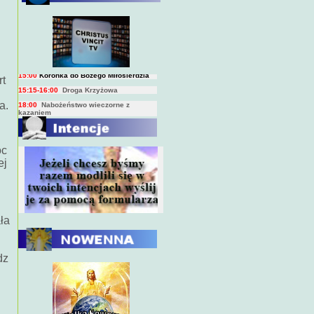
BIEŻĄCY PROGRAM TRANSMISJI
BEZPOŚREDNICH
(na żywo)
7:00
Msza święta
15:00
Koronka do Bożego Miłosierdzia
15:15-16:00
Droga Krzyżowa
rt
18:00
Nabożeństwo wieczorne z
i
kazaniem
a.
10:00
Niedzielna Msza święta w miarę
możliwości ks. Piotra
oc
ej
ła
dz