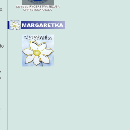
zapisy do RYCERSTWA JEZUSA
o,
CHRYSTUSA KRÓLA
,
do
w
a
o