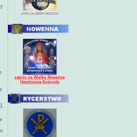
ły
zapisy na Wielką Nowennę
o
zapisy na Wielką Nowennę
Uwolnienia Kościoła
y
]
.
ne
do