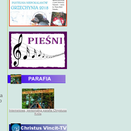
na
o
Internetowa, personalna parafia Chrystusa
Króla