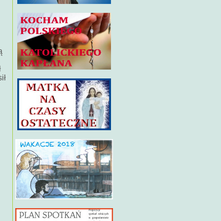
ą
ł
ił