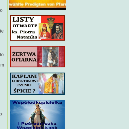
go
ie
to
ym
 z