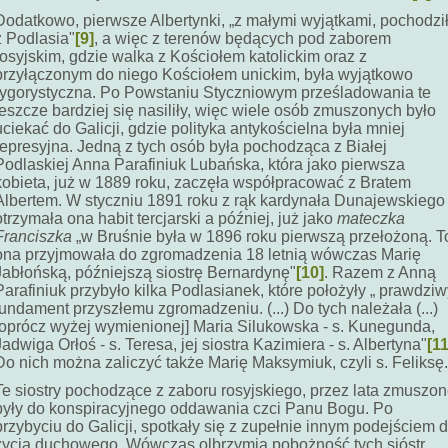
Dodatkowo, pierwsze Albertynki, „z małymi wyjątkami, pochodzi
z Podlasia"
[9]
, a więc z terenów będących pod zaborem
rosyjskim, gdzie walka z Kościołem katolickim oraz z
przyłączonym do niego Kościołem unickim, była wyjątkowo
rygorystyczna. Po Powstaniu Styczniowym prześladowania te
jeszcze bardziej się nasiliły, więc wiele osób zmuszonych było
uciekać do Galicji, gdzie polityka antykościelna była mniej
represyjna. Jedną z tych osób była pochodząca z Białej
Podlaskiej Anna Parafiniuk Lubańska, która jako pierwsza
kobieta, już w 1889 roku, zaczęła współpracować z Bratem
Albertem. W styczniu 1891 roku z rąk kardynała Dunajewskiego
otrzymała ona habit tercjarski a później, już jako
mateczka
Franciszka
„w Bruśnie była w 1896 roku pierwszą przełożoną. T
ona przyjmowała do zgromadzenia 18 letnią wówczas Marię
Jabłońską, późniejszą siostrę Bernardynę"
[10]
. Razem z Anną
Parafiniuk przybyło kilka Podlasianek, które położyły „ prawdziw
fundament przyszłemu zgromadzeniu. (...) Do tych należała (...)
[oprócz wyżej wymienionej] Maria Silukowska - s. Kunegunda,
Jadwiga Orłoś - s. Teresa, jej siostra Kazimiera - s. Albertyna"
[11
Do nich można zaliczyć także Marię Maksymiuk, czyli s. Feliksę.
Te siostry pochodzące z zaboru rosyjskiego, przez lata zmuszo
były do konspiracyjnego oddawania czci Panu Bogu. Po
przybyciu do Galicji, spotkały się z zupełnie innym podejściem 
życia duchowego. Wówczas olbrzymia pobożność tych sióstr