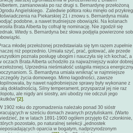
Albertem, zamianowała po raz drugi s. Bernardynę przełożoną
Ogrodu Angielskiego. Zaledwie półtora roku minęło od przykre
doświadczenia na Piekarskiej 21 i znowu s. Bernardyna miała
podjąć podobne, a nawet trudniejsze obowiązki. Na kolanach
prosiła Brata Alberta by cofnął tę nominację. Nie zgodził się
jednak. Wtedy s. Bernardyna bez słowa podjęła powierzone sob
obowiązki.
Praca młodej przełożonej przedstawiała się tym razem zupełnie
inaczej niż poprzednio. Umiała szyć, prać, gotować, ale przede
wszystkim poznała posługę ubogim i nauczyła się ich kochać, a 
w oczach Brata Alberta uchodziło za najważniejszy walor dobrej
przełożonej. Uprzednia nieśmiałość ustąpiła miejsca energiczn
poczynaniom. S. Bernardyna umiała wniknąć w najmniejsze
szczegóły życia domowego. Mimo łagodności, zawsze
dopilnowała, by nawet najdrobniejsze sprawy były wykonane z
całą dokładnością. Silny temperament, przysparzał jej nie raz
kłopotu, ale nigdy ani siostry, ani ubodzy nie odczuli jego
skutków"
[2]
.
W 1902 roku do zgromadzenia należało ponad 30 sióstr
pracujących w sześciu domach zwanych przytuliskami. (Warto
wiedzieć, że w latach 1891-1900 ogółem przyjęto 62 członkinie,
których pozostało, po naturalnej selekcji „jednostek
nieposiadających oparcia w bogatym, nadprzyrodzonym