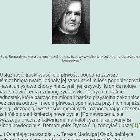
Bł. s. Bernardyna Maria Jabłońska zdj. ze str.: https://www.albertynki.pl/s-bernardyna/zycie-
bernardyny/
„Usłużność, troskliwość, cierpliwość, pogodna zawsze
uśmiechnięta twarz, jednały jej szacunek i miłość podopiecznyc
Nawet umysłowo chorzy nie czynili jej krzywdy. Kronika notuje
nawet nawrócenia i zmianę życia wykolejonych moralnie
jednostek, które patrząc na młodą i bardzo przystojną zakonnicę
bez cienia odrazy i niecierpliwości spełniającą przy nich najniż
usługi, doznawali wstrząsów moralnych, rozpoczynając czasem
na krótko przed śmiercią nowe życie. [Po nawróceniu się
wyższego oficera z kalwinizmu na katolicyzm, uradowany Br.
Albert powiedział s. Bernardynie: Dynka (...), zdobyłaś duszę
[1]
.
(...) Oceniając te wartości, s. Teresa [Jadwiga] Orłoś, pełniąca
funkcję starszej zgromadzenia w porozumieniu z Bratem