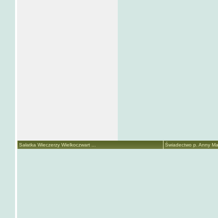
Sałatka Wieczerzy Wielkoczwart ...
Świadectwo p. Anny Mari