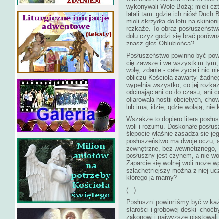
wykonywali Wolę Bożą; mieli czte
latali tam, gdzie ich niósł Duch
mieli skrzydła do lotu na skinie
rozkaże. To obraz posłuszeństwa
dołu czyż godzi się brać porówn
znasz głos Oblubieńca?
Posłuszeństwo powinno być pow
cię zawsze i we wszystkim tym, 
wolę, zdanie - całe życie i nic n
obliczu Kościoła zawarty, żadne
wypełnia wszystko, co jej rozkaz
odcinając ani co do czasu, ani 
ofiarowała hostii obciętych, ch
lub ima, idzie, gdzie wołają, nie 
Wszakże to dopiero litera posł
woli i rozumu. Doskonałe posłusz
ślepocie właśnie zasadza się je
posłuszeństwo ma dwoje oczu, a
zewnętrzne, bez wewnętrznego, 
posłuszny jest czynem, a nie wo
Zaparcie się wolnej woli może w
szlachetniejszy można z niej ucz
którego ją mamy?
(...)
Posłuszni powinniśmy być w każd
starości i grobowej deski, choć
zakonowi i najwyższe piastowali