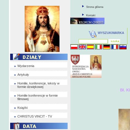
Strona główna
Kontakt
WYSZUKIWARKA
Wydarzenia
Artykuły
Homilie, konferencje, teksty w
formie dzwiękowej
Bł. Klara Ludwi
Homilie konferencje w formie
Cz. I
filmowej
Książki
CHRISTUS VINCIT - TV