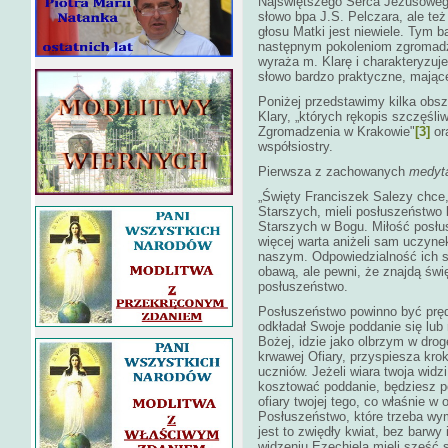
Najświętszego Serca Jezusowego
słowo bpa J.S. Pelczara, ale te
głosu Matki jest niewiele. Tym b
następnym pokoleniom zgromadze
wyraża m. Klarę i charakteryzuj
słowo bardzo praktyczne, mając
Poniżej przedstawimy kilka obs
Klary, „których rękopis szczęś
Zgromadzenia w Krakowie"
[3]
ora
współsiostry.
Pierwsza z zachowanych
medyta
„Święty Franciszek Salezy chce
Starszych, mieli posłuszeństwo 
Starszych w Bogu. Miłość posłu
więcej warta aniżeli sam uczyne
naszym. Odpowiedzialność ich st
obawą, ale pewni, że znajdą świę
posłuszeństwo.
Posłuszeństwo powinno być prędk
odkładał Swoje poddanie się lub 
Bożej, idzie jako olbrzym w drog
krwawej Ofiary, przyspiesza kro
uczniów. Jeżeli wiara twoja widz
kosztować poddanie, będziesz po
ofiary twojej tego, co właśnie w
Posłuszeństwo, które trzeba wym
jest to zwiędły kwiat, bez barwy
widzeniu Ezechiela mieli sześć 