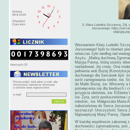
12
11
1
Sobota
10
2
AM
08-8-2026
sobota
9
3
32tydzień
8
4
Czas letni
S. Klara Ludwika Szczęsna, Zdj. 
7
5
6
Jezusowego: https://serca
slajd.jpg.
Wezwaniem Klary Ludwiki Szczę
Jezusowego!
było to również pi
wówczas żyło według rad ewangel
Asyżu. „Matką duchową Zgromad
Maryja Panna, którą siostry obi
obecnych:33
naśladować Jej cnoty. Ona miała
pełnienia woli Bożej (Konstytucj
duchowego dla Sercanek byli: św
wzór zanegowania siebie, św. St
Proszę podać swój adres e-mail, aby
do Matki Bożej, św. Wincenty a P
otrzymywać najnowsze informacje
o serwisie www.regnumchristi
poświęcenia się dla biednych i c
przyjęcia ubóstwa, św. Elżbieta 
e-mail
św. Zyta, wzór posłuszeństwa i p
robotnic, św. Małgorzata Maria A
nabożeństwa do Serca Jezusoweg
wyznaczył: Uroczystość Serca 
Najświętszej Maryi Panny, Opiek
W każdej wspólnocie zakonnej z
duchowości zgromadzenia, jest „