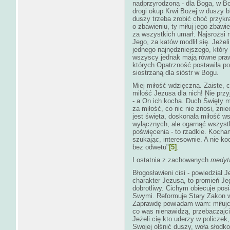
nadprzyrodzoną - dla Boga, w Bog
drogi okup Krwi Bożej w duszy bli
duszy trzeba zrobić choć przykr
o zbawieniu, ty miłuj jego zbaw
za wszystkich umarł. Najsrożsi n
Jego, za katów modlił się. Jeżel
jednego najnędzniejszego, który 
wszyscy jednak mają równe prawa
których Opatrzność postawiła po
siostrzaną dla sióstr w Bogu.
Miej miłość wdzięczną. Zaiste, c
miłość Jezusa dla nich! Nie przy
- a On ich kocha. Duch Święty m
za miłość, co nic nie znosi, zni
jest święta, doskonała miłość w
wyłącznych, ale ogarnąć wszystk
poświęcenia - to rzadkie. Kocha
szukając, interesownie. A nie ko
bez odwetu"
[5]
.
I ostatnia z zachowanych
medyta
Błogosławieni cisi - powiedział J
charakter Jezusa, to promień Jeg
dobrotliwy. Cichym obiecuje pos
Swymi. Reformuje Stary Zakon w
Zaprawdę powiadam wam: miłujci
co was nienawidzą, przebaczajci
Jeżeli cię kto uderzy w policzek
Swojej olśnić duszy, woła słodko