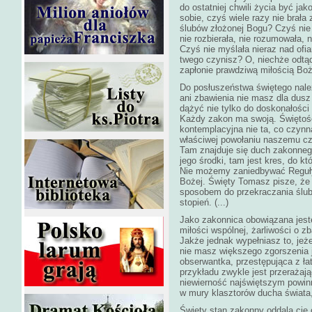
do ostatniej chwili życia być ja
sobie, czyś wiele razy nie brała 
ślubów złożonej Bogu? Czyś nie 
nie rozbierała, nie rozumowała, 
Czyś nie myślała nieraz nad ofi
twego czynisz? O, niechże odtąd 
zapłonie prawdziwą miłością Boż
Do posłuszeństwa świętego należ
ani zbawienia nie masz dla dus
dążyć nie tylko do doskonałości 
Każdy zakon ma swoją. Świętość 
kontemplacyjna nie ta, co czynn
właściwej powołaniu naszemu cz
Tam znajduje się duch zakonneg
jego środki, tam jest kres, do k
Nie możemy zaniedbywać Reguły 
Bożej. Święty Tomasz pisze, że
sposobem do przekraczania ślub
stopień. (...)
Jako zakonnica obowiązana jest
miłości wspólnej, żarliwości o z
Jakże jednak wypełniasz to, jeż
nie masz większego zgorszenia 
obserwantka, przestępująca z ła
przykładu zwykle jest przeraża
niewierność najświętszym powinn
w mury klasztorów ducha świata, 
Święty stan zakonny oddala cię 