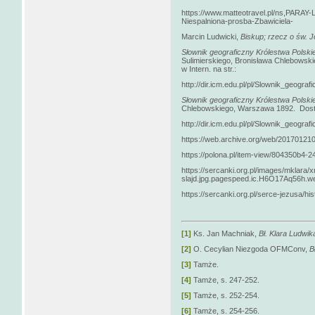
https://www.matteotravel.pl/ns,PARA
Niespalniona-prosba-Zbawiciela-
Marcin Ludwicki,
Biskup; rzecz o św. J
Słownik geograficzny Królestwa Polskie
Sulimierskiego, Bronisława Chlebowsk
w Intern. na str.:
http://dir.icm.edu.pl/pl/Slownik_geogra
Słownik geograficzny Królestwa Polskie
Chlebowskiego, Warszawa 1892. Dost. w
http://dir.icm.edu.pl/pl/Slownik_geogra
https://web.archive.org/web/2017012103
https://polona.pl/item-view/804350b
https://sercanki.org.pl/images/mklara/
slajd.jpg.pagespeed.ic.H6O17Aq56h.w
https://sercanki.org.pl/serce-jezusa/his
[1]
Ks. Jan Machniak,
Bł. Klara Ludwika
[2]
O. Cecylian Niezgoda OFMConv,
B
[3]
Tamże.
[4]
Tamże, s. 247-252.
[5]
Tamże, s. 252-254.
[6]
Tamże, s. 254-256.