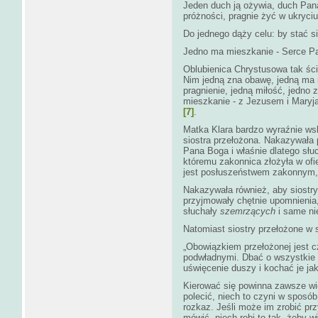
Jeden duch ją ożywia, duch Pana
próżności, pragnie żyć w ukryciu
Do jednego dąży celu: by stać 
Jedno ma mieszkanie - Serce P
Oblubienica Chrystusowa tak śc
Nim jedną zna obawę, jedną ma 
pragnienie, jedną miłość, jedno 
mieszkanie - z Jezusem i Maryją
[7]
.
Matka Klara bardzo wyraźnie wsk
siostra przełożona. Nakazywała 
Pana Boga i właśnie dlatego słuc
któremu zakonnica złożyła w ofi
jest posłuszeństwem zakonnym,
Nakazywała również, aby siostry
przyjmowały chętnie upomnienia,
słuchały
szemrzących
i same n
Natomiast siostry przełożone w
„Obowiązkiem przełożonej jest cz
podwładnymi. Dbać o wszystkie i
uświęcenie duszy i kochać je jak
Kierować się powinna zawsze wi
polecić, niech to czyni w sposób
rozkaz. Jeśli może im zrobić prz
mówić, niech robi to tak, żeby w