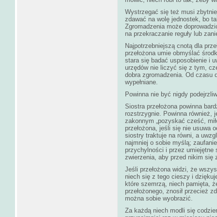
Wystrzegać się też musi zbytniej
zdawać na wolę jednostek, bo 
Zgromadzenia może doprowadzić 
na przekraczanie reguły lub za
Najpotrzebniejszą cnotą dla prze
przełożona umie obmyślać środ
stara się badać usposobienie i 
urzędów nie liczyć się z tym, cz
dobra zgromadzenia. Od czasu d
wypełniane.
Powinna nie być nigdy podejrzli
Siostra przełożona powinna bar
rozstrzygnie. Powinna również,
zakonnym „pozyskać cześć, mił
przełożona, jeśli się nie usuwa 
siostry traktuje na równi, a uwzg
najmniej o sobie myślą; zaufan
przychylności i przez umiejętne
zwierzenia, aby przed nikim się 
Jeśli przełożona widzi, że wszys
niech się z tego cieszy i dziękuj
które szemrzą, niech pamięta, ż
przełożonego, znosił przecież zd
można sobie wyobrazić.
Za każdą niech modli się codzie