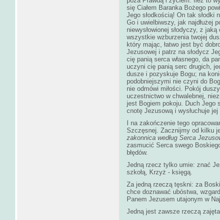
poza Prawdą i życiem. Ileż to w
się Ciałem Baranka Bożego pow
Jego słodkością! On tak słodki n
Go i uwielbiwszy, jak najdłużej
niewysłowionej słodyczy, z jaką 
wszystkie wzburzenia twojej dus
który mając, łatwo jest być dobr
Jezusowej i patrz na słodycz Je
cię panią serca własnego, da p
uczyni cię panią serc drugich, j
dusze i pozyskuje Bogu; na koni
podobniejszymi nie czyni do Bog
nie odmówi miłości. Pokój duszy,
uczestnictwo w chwalebnej, niez
jest Bogiem pokoju. Duch Jego s
cnotę Jezusową i wysłuchuje jej
I na zakończenie tego opracowa
Szczęsnej. Zacznijmy od kilku j
zakonnica według Serca Jezus
zasmucić Serca swego Boskiego 
błędów.
Jedną rzecz tylko umie: znać Je
szkołą, Krzyż - księgą.
Za jedną rzeczą tęskni: za Bos
chce doznawać ubóstwa, wzgardy,
Panem Jezusem utajonym w Naj
Jedną jest zawsze rzeczą zajęt