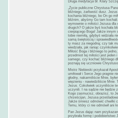
Druga
medytacja
bł. Klary Szcz
„Życie publiczne Chrystusa Pan
bliźniego, żarliwość dusz. Jezu
kochania bliźniego, bo On go mi
bliźnim, abyśmy Go tam kochali. 
wymownie o miłości Jezusa dla c
drugich? O jakże byś kochała bl
cierpiącego Boga! Jakże innym o
tobie niemiłą, gdybyś widziała n
samą świętością i sprawiedliwości
ty masz za niegodną; czy tak ma
wiedziała, jak raniąc czymkolwie
Miłość Boga i bliźniego to jedn
przedmiot tej miłości jest jeden
samego, czy kochać bliźniego d
poznają się uczniowie Chrystusow
Mistrz Niebieski przykazał Apos
umiłował i Serce Jego pragnie n
głodny, nakarmiliście Mnie, byłe
więzieniu - nawiedziliście Mnie. 
Jezus. Cokolwiek uczyniliście t
uczynili. I na sądzie nie będzie
Kogo zasmucisz, obrazisz, to J
chrześcijan, Jezusa prześladowa
Jakże śmiesz odmówić chwilki cie
Temu, który ci nie odmówił ani kr
Pan Jezus dając nam przykazani
przybrała formę i podobieństwo J