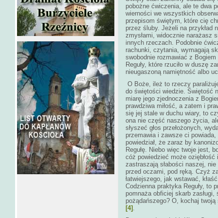
pobożne ćwiczenia, ale te dwa 
wierności we wszystkich obser
przepisom świętym, które cię ch
przez śluby. Jeżeli na przykła
zmysłami, widocznie narażasz się
innych rzeczach. Podobnie ćwic
rachunki, czytania, wymagają sk
swobodnie rozmawiać z Bogiem p
Reguły, które rzuciło w duszę za
nieugaszoną namiętność albo uc
O Boże, ileż to rzeczy paraliżuj
do świętości wiedzie. Świętość 
miarę jego zjednoczenia z Bogie
prawdziwa miłość, a zatem i pr
się jej stale w duchu wiary, to 
ona nie część naszego życia, al
słyszeć głos przełożonych, wyda
przemawia i zawsze ci powiada, 
powiedział, że zaraz by kanoniz
Regułę. Niebo więc twoje jest, b
cóż powiedzieć może oziębłość i
zastraszają słabości naszej, nie
przed oczami, pod ręką. Czyż za
łatwiejszego, jak wstawać, kłaś
Codzienna praktyka Reguły, to p
pomnaża obficiej skarb zasługi,
pożądańszego? O, kochaj twoją 
[4]
.