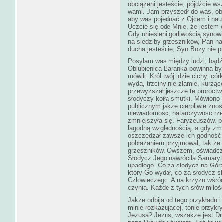
obciążeni jesteście, pójdźcie ws
wami. Jam przyszedł do was, ob
aby was pojednać z Ojcem i nauc
Uczcie się ode Mnie, że jestem 
Gdy uniesieni gorliwością syno
na siedziby grzeszników, Pan naj
ducha jesteście; Syn Boży nie pr
Posyłam was między ludzi, bądźc
Oblubienica Baranka powinna b
mówili: Król twój idzie cichy, c
wyda, trzciny nie złamie, kurząc
przewyższał jeszcze te proroct
słodyczy koiła smutki. Mówiono
publicznym jakże cierpliwie zno
niewiadomość, natarczywość rze
zmniejszyła się. Faryzeuszów, pó
łagodną względnością, a gdy zm
oszczędzał zawsze ich godność 
pobłażaniem przyjmował, tak że
grzeszników. Owszem, oświadcza
Słodycz Jego nawróciła Samary
upadłego. Co za słodycz na Górz
który Go wydał, co za słodycz s
Człowieczego. A na krzyżu wśród
czynią. Każde z tych słów miłoś
Jakże odbija od tego przykładu i 
minie rozkazującej, tonie przy
Jezusa? Jezus, wszakże jest Dro