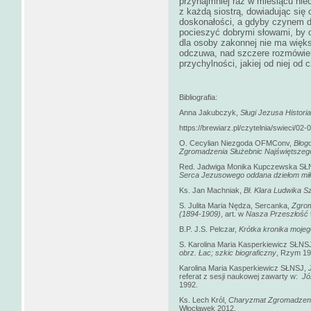
przynajmniej raz w miesiącu ni
z każdą siostrą, dowiadując się 
doskonałości, a gdyby czynem do
pocieszyć dobrymi słowami, by 
dla osoby zakonnej nie ma większ
odczuwa, nad szczere rozmówien
przychylności, jakiej od niej od
Bibliografia:
Anna Jakubczyk,
Sługi Jezusa Histor
https://brewiarz.pl/czytelnia/swieci/02
O. Cecylian Niezgoda OFMConv,
Błog
Zgromadzenia Służebnic Najświętsze
Red. Jadwiga Monika Kupczewska S
Serca Jezusowego oddana dziełom mił
Ks. Jan Machniak,
Bł. Klara Ludwika 
S. Julita Maria Nędza, Sercanka,
Zgrom
(1894-1909)
, art. w
Nasza Przeszłość
B.P. J.S. Pelczar,
Krótka kronika mojeg
S. Karolina Maria Kasperkiewicz SŁNS
obrz. Łac; szkic biograficzny
, Rzym 19
Karolina Maria Kasperkiewicz SŁNSJ,
referat z sesji naukowej zawarty w:
Jó
1992.
Ks. Lech Król,
Charyzmat Zgromadzeni
Włocławek 2012.