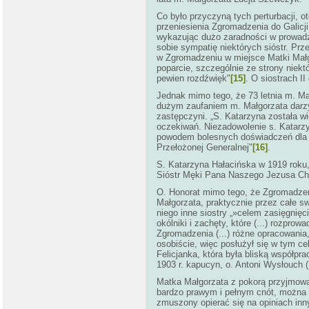
Co było przyczyną tych perturbacji, o
przeniesienia Zgromadzenia do Galicji
wykazując dużo zaradności w prowadz
sobie sympatię niektórych sióstr. Pr
w Zgromadzeniu w miejsce Matki Małgo
poparcie, szczególnie ze strony niektó
pewien rozdźwięk"
[15]
. O siostrach I
Jednak mimo tego, że 73 letnia m. Mał
dużym zaufaniem m. Małgorzata darzył
zastępczyni. „S. Katarzyna została w
oczekiwań. Niezadowolenie s. Katarzy
powodem bolesnych doświadczeń dla Mat
Przełożonej Generalnej"
[16]
.
S. Katarzyna Hałacińska w 1919 roku,
Sióstr Męki Pana Naszego Jezusa Chry
O. Honorat mimo tego, że Zgromadzenie
Małgorzata, praktycznie przez całe s
niego inne siostry „»celem zasięgnięc
okólniki i zachęty, które (...) rozp
Zgromadzenia (...) różne opracowania,
osobiście, więc posłużył się w tym c
Felicjanka, która była bliską współpr
1903 r. kapucyn, o. Antoni Wysłouch 
Matka Małgorzata z pokorą przyjmował
bardzo prawym i pełnym cnót, można p
zmuszony opierać się na opiniach inn