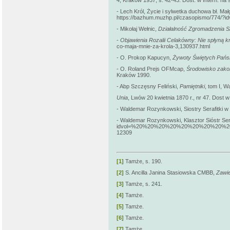
4, Kraków 1937, s. 42-43. Dost. w Intern. na st
- Lech Król, Życie i sylwetka duchowa bł. Mał
https://bazhum.muzhp.pl/czasopismo/774/?i
- Mikołaj Wełnic,
Działalność Zgromadzenia Sió
-
Objawienia Rozalii Celakówny: Nie spłyną k
co-maja-mnie-za-krola-3,130937.html
- O. Prokop Kapucyn,
Żywoty Świętych Pańsk
- O. Roland Prejs OFMcap,
Środowisko zakon
Kraków 1990.
- Abp Szczęsny Feliński,
Pamiętniki
, tom I, 
Unia
, Lwów 20 kwietnia 1870 r., nr 47. Dost w 
- Waldemar Rozynkowski, Siostry Serafitki w
- Waldemar Rozynkowski, Klasztor Sióstr Sera
idvol=%20%20%20%20%20%20%20%20
12309
[1]
Tamże, s. 190.
[2]
S. Ancilla Janina Stasiowska CMBB,
Zawie
[3]
Tamże, s. 241.
[4]
Tamże.
[5]
Tamże.
[6]
Tamże.
[7]
Tamże.