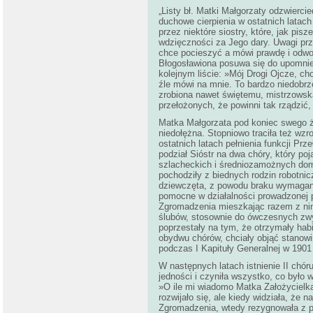
„Listy bł. Matki Małgorzaty odzwiercie
duchowe cierpienia w ostatnich latac
przez niektóre siostry, które, jak pi
wdzięczności za Jego dary. Uwagi prz
chce pocieszyć a mówi prawdę i odwo
Błogosławiona posuwa się do upomnien
kolejnym liście: »Mój Drogi Ojcze, ch
źle mówi na mnie. To bardzo niedobrz
zrobiona nawet świętemu, mistrzowska
przełożonych, że powinni tak rządzić, 
Matka Małgorzata pod koniec swego życ
niedołężna. Stopniowo traciła też wz
ostatnich latach pełnienia funkcji Pr
podział Sióstr na dwa chóry, który po
szlacheckich i średniozamożnych domó
pochodziły z biednych rodzin robotnic
dziewczęta, z powodu braku wymagane
pomocne w działalności prowadzonej
Zgromadzenia mieszkając razem z ni
ślubów, stosownie do ówczesnych zwyc
poprzestały na tym, że otrzymały hab
obydwu chórów, chciały objąć stanowis
podczas I Kapituły Generalnej w 1901 
W następnych latach istnienie II chór
jedności i czyniła wszystko, co było
»O ile mi wiadomo Matka Założycielka
rozwijało się, ale kiedy widziała, że
Zgromadzenia, wtedy rezygnowała z prz