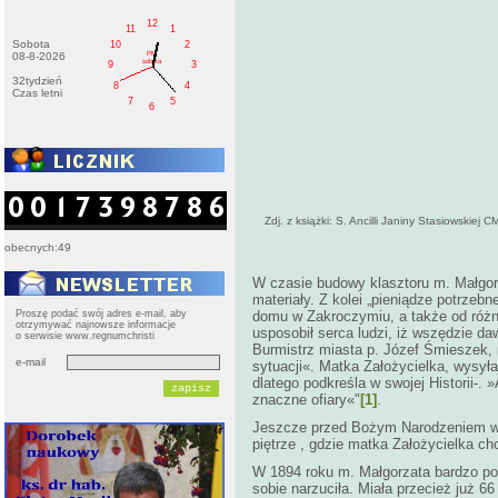
12
11
1
Sobota
10
2
PM
08-8-2026
sobota
9
3
32tydzień
8
4
Czas letni
7
5
6
Zdj. z książki: S. Ancilli Janiny Stasiowskiej 
obecnych:49
W czasie budowy klasztoru m. Małgor
materiały. Z kolei „pieniądze potrze
Proszę podać swój adres e-mail, aby
domu w Zakroczymiu, a także od różny
otrzymywać najnowsze informacje
usposobił serca ludzi, iż wszędzie d
o serwisie www.regnumchristi
Burmistrz miasta p. Józef Śmieszek, 
e-mail
sytuacji«. Matka Założycielka, wysył
dlatego podkreśla w swojej Historii-. 
znaczne ofiary«"
[1]
.
Jeszcze przed Bożym Narodzeniem w 1
piętrze , gdzie matka Założycielka ch
W 1894 roku m. Małgorzata bardzo po
sobie narzuciła. Miała przecież już 