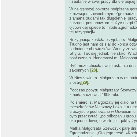
i zaufanie w swej pracy dla cierpiącej
W najgłębszej pokorze podpisana gorą
z rozwojem zewnętrznym Zgromadzenia,
złamana trudami tak długoletniej pra
zarządu, postanawiam złożyć urząd Ge
ojcowskiej opiece to młode Zgromadze
tej rezygnacji«.
Rezygnacja została przyjęta i s. Małgor
Trudno jest nam dzisiaj do końca odt
nadmiarze obowiązków. Wiemy ze wspo
Stryju. Tak się jednak nie stało. Wi
posłuszną o. Honoratowi m. Małgorzat
Być może chciała swoje ostatnie dni 
zakonnych"
[28]
.
W Nieszawie m. Małgorzata w ostatni
siostrę
[29]
.
Podczas pobytu Małgorzaty Szewczyk 
zmarła 5 czerwca 1905 roku.
Po śmierci s. Małgorzaty jej ciało na
mieszkańców Nieszawy i okolic a uroc
uroczyście pochowane w Oświęcimiu. 
było przeczytać: „po odkopaniu grobu
oko jedno, lewe, otwarte jest jakby ż
Matka Małgorzata Szewczyk parę dni p
Zgromadzenia. „Oto jego treść: »Koch