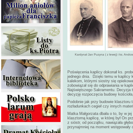
Kardynał Jan Puzyna ( z lewej) i ks. Andrze
Poświęcenia kaplicy dokonał ks. pro
jednego dnia. Dzięki temu w kaplicy k
kalekom, którymi siostry się opieko
zobowiązał się do odprawiania w kapl
Najświętszego Sakramentu. Decyzja ta
decyzję rozpoczęcia budowy kościoła
Podobnie jak przy budowie klasztoru t
rozładunkach cegieł czy innych mate
Matka Małgorzata dbała o to, by w je
klasztorną kaplicę, w której był On
z sióstr, od początku, nawiązała głę
przynajmniej na moment wstępowały 