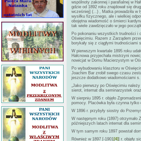
wspólnoty zakonnej i parafialnej w 
gdzie od 1892 roku znajdował się drug
wcześniej] (...) , Matka prowadziła 
wysiłku fizycznego, ale i wielkiej od
obojętna wiadomość o śmierci kardyna
tak wiele zawdzięczało w jego początk
Po pokonaniu wszystkich trudności i
Oświęcimiu. Razem z Zarządem przeni
borykały się z ciągłymi trudnościami 
W pierwszym kwartale 1895 roku udało
Hałcnowa przyjechała mistrzyni nowic
nowicjat w Domu Macierzystym w Ośw
Po wybudowaniu klasztoru w Oświęcim
Joachim Bar zrobił swego czasu zesta
jeszcze dodatkowo wiadomościami s. A
„Jako pierwszy po Oświęcimiu należy 
sierot, internat dla seminarzystek or
W sierpniu 1895 r. objęło Zgromadzeni
pomocy. Placówka była czynna tylko o
W 1896 r. przybyły siostry do Przemy
W następnym roku (1897) otrzymało Zgr
późniejszych latach internat dla semi
W tym samym roku 1897 powstał dom we
Również w 1897 [-1901
[4]
] r. objęły 