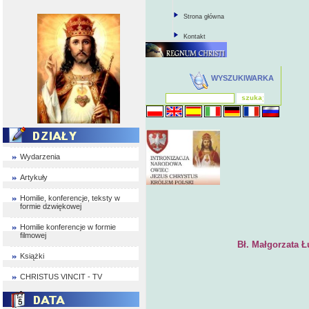
Strona główna
Kontakt
WYSZUKIWARKA
Wydarzenia
Artykuły
Homilie, konferencje, teksty w
formie dzwiękowej
Homilie konferencje w formie
filmowej
Bł. Małgorzata 
Książki
Cz. I
CHRISTUS VINCIT - TV