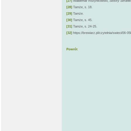
[27]
Waldemar Rozynkowski,
Siostry Serafit
[28]
Tamże, s. 18.
[29]
Tamże.
[30]
Tamże, s. 45.
[31]
Tamże, s. 24-25.
[32]
https://brewiarz.pl/czytelnia/swieci/06-0
Powrót