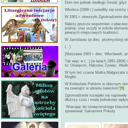
Dom ten jednak niedługo istniał, gdyż
Wkrótce (1898 r.) osiedliły się siost
W 1901 r. otworzyło Zgromadzenie dom
Należy jeszcze wspomnieć o placówce
pralnię, oraz uczyły w szkole element
pewnych miejscowych trudności.
W Jarosławiu (w diec. przemyskiej) o
(...)
[Nieszawa 1903 r. diec. Włocławek, p
Tak więc w (...) [w latach 1891-1904] 
to: Oświęcim, Hałcnów, Żywiec, Wiel
W tym też czasie Matka Małgorzata z
Mogile.
W Królestwie Polskim w obecnym okres
na zewnątrz w ubraniu świeckim"
[9]
.
Zgromadzenie rozwijało się naprawdę
dłuższy czas i miała jednakowy wpływ 
Wracając do oświęcimskiego klasztoru
sprawować Sakrament Pokuty.