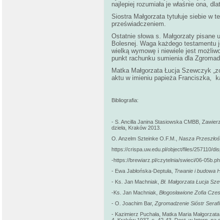
najlepiej rozumiała je właśnie ona, dl
Siostra Małgorzata tytułuje siebie w 
przeświadczeniem.
Ostatnie słowa s. Małgorzaty pisane 
Bolesnej. Waga każdego testamentu je
wielką wymowę i niewiele jest możliwo
punkt rachunku sumienia dla Zgromadz
Matka Małgorzata Łucja Szewczyk „zos
aktu w imieniu papieża Franciszka, k
Bibliografia:
- S. Ancilla Janina Stasiowska CMBB, Zawierz
dzieła, Kraków 2013.
O. Anzelm Szteinke O.F.M.,
Nasza Przeszło
https://crispa.uw.edu.pl/object/files/257110/di
-https://brewiarz.pl/czytelnia/swieci/06-05b.p
- Ewa Jabłońska-Deptuła,
Trwanie i budowa 
- Ks. Jan Machniak,
Bł. Małgorzata Łucja Sz
-Ks. Jan Machniak,
Błogosławione Zofia Czes
- O. Joachim Bar,
Zgromadzenie Sióstr Seraf
- Kazimierz Puchała, Matka Maria Małgorzata (