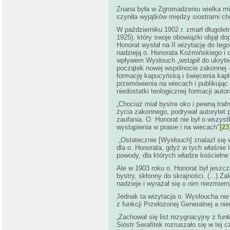
Znana była w Zgromadzeniu wielka mił
czyniła wyjątków między siostrami ch
W październiku 1902 r. zmarł długolet
1925), który swoje obowiązki objął do
Honorat wysłał na II wizytację do te
nadzieją o. Honorata Koźmińskiego i c
wpływem Wysłouch „wstąpił do ukryte
początek nowej wspólnocie zakonnej 
formację kapucyńską i święcenia kapł
przemówienia na wiecach i publikują
niedostatki teologicznej formacji autor
„Chociaż miał bystre oko i pewną tra
życia zakonnego, podrywał autorytet 
zaufania. O. Honorat nie był o wszys
wystąpienia w prasie i na wiecach"
[23
„Ostatecznie [Wysłouch] znalazł się w 
dla o. Honorata, gdyż w tych właśnie
powody, dla których władze kościelne 
Ale w 1903 roku o. Honorat był jeszcz
bystry, skłonny do skrajności. (...) 
nadzieje i wyrażał się o nim niezmier
Jednak ta wizytacja o. Wysłoucha ni
z funkcji Przełożonej Generalnej a n
„Zachował się list rezygnacyjny z fu
Sióstr Serafitek rozruszało się w tej 