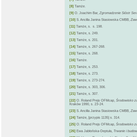
[8]
Tamże.
[9]
O. Joachim Bar,
Zgromadzenie Sióstr Sera
[10]
S. Ancilla Janina Stasiowska CMBB,
Zawi
[11]
Tamże, s.
s. 198.
[12]
Tamże, s. 249.
[13]
Tamże, s. 201.
[14]
Tamże, s. 267-268.
[15]
Tamże, s. 268.
[16]
Tamże.
[17]
Tamże, s. 253.
[18]
Tamże, s. 273.
[19]
Tamże, s. 273-274.
[20]
Tamże, s. 303, 306.
[21]
Tamże, s. 307.
[22]
O. Roland Prejs OFMcap,
Środowisko za
Kraków 1990, s. 23-24.
[23]
S. Ancilla Janina Stasiowska CMBB,
Zawi
[24]
Tamże, [przypis 1135] s. 314.
[25]
O. Roland Prejs OFMcap,
Środowisko za
[26]
Ewa Jabłońska-Deptuła,
Trwanie i budo