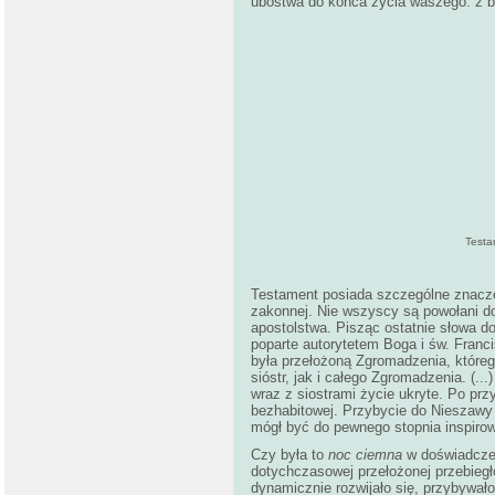
ubóstwa do końca życia waszego: z b
Testa
Testament posiada szczególne znaczen
zakonnej. Nie wszyscy są powołani do
apostolstwa. Pisząc ostatnie słowa d
poparte autorytetem Boga i św. Franci
była przełożoną Zgromadzenia, które
sióstr, jak i całego Zgromadzenia. (..
wraz z siostrami życie ukryte. Po prz
bezhabitowej. Przybycie do Nieszawy
mógł być do pewnego stopnia inspirow
Czy była to
noc ciemna
w doświadczen
dotychczasowej przełożonej przebiegł
dynamicznie rozwijało się, przybywał