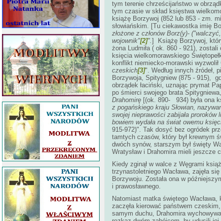
tym terenie chrześcijaństwo w obrząd
tym czasie w skład księstwa wielkom
książę Borzywoj (852 lub 853 - zm. m
słowiańskim. [Tu ciekawostka imię Bo
złożone z członów Borz(y)- ("walczyć,
wojownik"
[2]
".
] Książę Borzywoj, któr
żona Ludmiła ( ok. 860 - 921), zostal
księcia wielkomorawskiego Świętopełk
konflikt niemiecko-morawski wyzwolił
czeskich
[3]
". Według innych źródeł, 
Borzywoja, Spitygniew (875 - 915), gd
obrządek łaciński, uznając prymat Pa
po śmierci swojego brata Spitygniewa
Drahomirę
[(ok. 890- 934) była ona 
z pogańskiego kraju Słowian, nazywa
swojej nieprawości zabijała proroków 
bowiem wydała na świat owemu księci
915-972)". Tak dosyć bez ogródek prz
tamtych czasów, który był krewnym ś
dwóch synów, starszym był święty Wac
Wratysław i Drahomira mieli jeszcze c
Kiedy zginął w walce z Węgrami ksią
trzynastoletniego Wacława, zajęła si
Borzywoju. Została ona w późniejszym
i prawosławnego.
Natomiast matka świętego Wacława, k
zaczęła kierować państwem czeskim, 
samym duchu, Drahomira wychowywała
rozkaz dwóm zabójcom, by udusili jej 