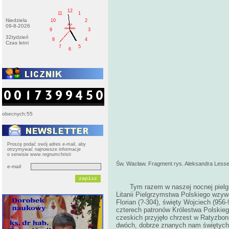
12
11
1
Niedziela
10
2
AM
09-8-2026
niedziela
9
3
32tydzień
8
4
Czas letni
7
5
6
obecnych:55
Proszę podać swój adres e-mail, aby
otrzymywać najnowsze informacje
o serwisie www.regnumchristi
Św. Wacław. Fragment rys. Aleksandra Lessera
e-mail
Tym razem w naszej nocnej pielg
Litanii Pielgrzymstwa Polskiego wzyw
Florian (?-304), święty Wojciech (956-
czterech patronów Królestwa Polskieg
czeskich przyjęło chrzest w Ratyzbon
dwóch, dobrze znanych nam świętych, 