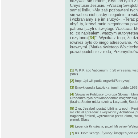
nazywać się bratem, Krystian tylko z
Chrystusie Jezusie. »Waszej Świątobli
samej linii«. »My zaś pozbawieni ty
się wobec nich jakby niegodnie, a wid
i wzbraniamy się im służyć«. »Teraz p
abyś ty, któryś mnie niegodnemu powi
patrona [czyli u świętego Wacława, któ
to, co napisałem, waszym autorytetem
i czytano«
[34]
". Wynika z tego, że dzi
również było do niego adresowane. Poz
krewnymi. [Matka świętego Wojciecha,
prawdopodobnie z rodu, Przemyślidów.
[1]
W K.K. (po Vaticanum II) 28 września, ws
(sdx).
[2]
https://pl.wikipedia.org/wiki/Borzywoj
[3]
Encyklopedia katolicka, tomII, Lublin 1985,
[4]
Słowianie Połabscy to grupa Słowian, któ
Drahomira była prawdopodobnie księżniczką L
(kraina Stodor miała leżeć w Lutycach; Stod
[5]
Z gr. Jezabel, postać biblijna, z poch. Fen
nie chciał sprzedać swej winnicy Achabowi, 
tragiczną śmierć, wyrzucenie przez okno, roz
prorok Eliasz.
[6]
Legenda Krystiana,
przeł. Mirosław Wylęg
[7]
Ks. Piotr Skarga,
Żywoty świętych polski