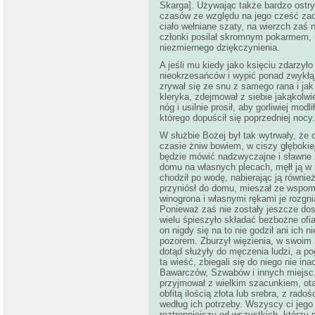
Skarga]. Używając także bardzo ostry
czasów ze względu na jego cześć zac
ciało wełniane szaty, na wierzch zaś 
członki posilał skromnym pokarmem, 
niezmiernego dziękczynienia.
A jeśli mu kiedy jako księciu zdarzy
nieokrzesańców i wypić ponad zwykłą
zrywał się ze snu z samego rana i jak
kleryka, zdejmował z siebie jakąkolwi
nóg i usilnie prosił, aby gorliwiej m
którego dopuścił się poprzedniej nocy.
W służbie Bożej był tak wytrwały, że
czasie żniw bowiem, w ciszy głębokiej
będzie mówić nadzwyczajne i sławne zj
domu na własnych plecach, męłł ją w 
chodził po wodę, nabierając ją równi
przyniósł do domu, mieszał ze wspomn
winogrona i własnymi rękami je rozgni
Ponieważ zaś nie zostały jeszcze d
wielu śpieszyło składać bezbożne ofi
on nigdy się na to nie godził ani ich 
pozorem. Zburzył więzienia, w swoim mi
dotąd służyły do męczenia ludzi, a po
ta wieść, zbiegali się do niego nie ina
Bawarczów, Szwabów i innych miejsc, 
przyjmował z wielkim szacunkiem, ota
obfitą ilością złota lub srebra, z rad
według ich potrzeby. Wszyscy ci jego 
roztropniejszy od wszystkich, którzy 