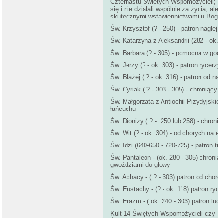
Czternastu Świętych Wspomożycieli; a 
się i nie działali wspólnie za życia, a
skutecznymi wstawiennictwami u Boga
Św. Krzysztof (? - 250) - patron nagł
Św. Katarzyna z Aleksandrii (282 - ok. 
Św. Barbara (? - 305) - pomocna w godz
Św. Jerzy (? - ok. 303) - patron ryce
Św. Błażej ( ? - ok. 316) - patron od 
Św. Cyriak ( ? - 303 - 305) - chroniący
Św. Małgorzata z Antiochii Pizydyjski
łańcuchu
Św. Dionizy ( ? - 250 lub 258) - chron
Św. Wit (? - ok. 304) - od chorych na e
Św. Idzi (640-650 - 720-725) - patron t
Św. Pantaleon - (ok. 280 - 305) chron
gwoździami do głowy
Św. Achacy - ( ? - 303) patron od chor
Św. Eustachy - (? - ok. 118) patron ryc
Św. Erazm - ( ok. 240 - 303) patron l
Kult 14 Świętych Wspomożycieli czy