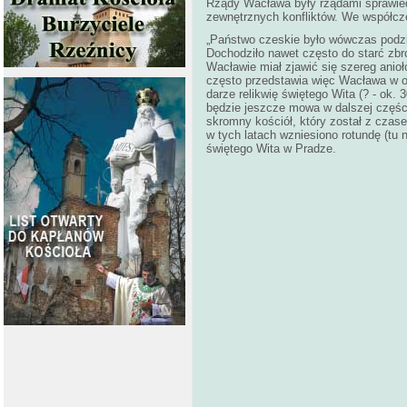
Rządy Wacława były rządami sprawiedl
zewnętrznych konfliktów. We współcz
„Państwo czeskie było wówczas podzie
Dochodziło nawet często do starć zbr
Wacławie miał zjawić się szereg
anioł
często przedstawia więc Wacława w o
darze relikwię świętego Wita (? - ok. 
będzie jeszcze mowa w dalszej części
skromny kościół, który został z cza
w tych latach wzniesiono rotundę (tu n
świętego Wita w Pradze.