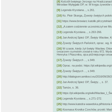
[8]
Kościół świętego Jerzego na Hradczanach, 
Mirosław Wylęgała OP, w:
W kręgu żywotów ś
[9]
Legenda Krystiana...,
s.261.
[10]
Ks. Piotr Skarga,
Żywoty świętych polsk
[11]
https://www.brewiarz.katolik.pl/czytelnia
[12]
„A zatem codziennie uczestniczył we Msz
[13]
Legenda Krystiana...
, s.263-266.
[14]
Jan Andrzej Spież OP,
Święty Wacław
, 
[15]
Żywoty Świętych Pańskich,
oprac. wg. K
[16]
W czasie, kiedy żył święty Wacław, Otto
cesarzem rzymskim został w roku 972. Wydaj
Henryka I Ptasznika, ojca późniejszego cesar
[17]
Żywoty Świętych ...
, s.949.
[18]
Oprac. na podst. https://pl.wikipedi
[19]
Żywoty Świętych ...
, s.949.
[20]
http://dialogsercamilosci.eu/2016/09/28
[21]
Jan Andrzej Spież OP,
Święty...
, s. 37.
[22]
Tamże, s. 36.
[23]
https://pl.wikipedia.org/wiki/Wacław_I
[24]
Legenda Krystiana...
, s.271-272.
[25]
http://www.katedra-wawelska.pl/historia
[26]
Kosmasa Kronika Czechów,
przekł. Mar