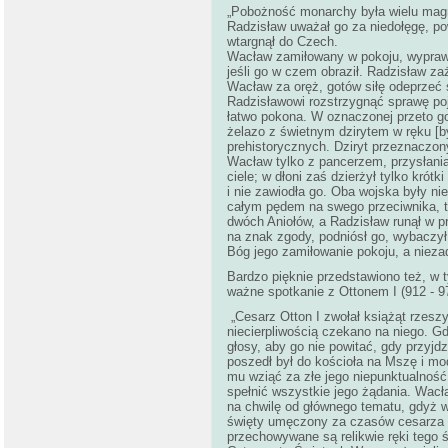
„Pobożność monarchy była wielu magn
Radzisław uważał go za niedołęgę, po
wtargnął do Czech.
Wacław zamiłowany w pokoju, wyprawi
jeśli go w czem obraził. Radzisław za
Wacław za oręż, gotów siłę odeprzeć 
Radzisławowi rozstrzygnąć sprawę poj
łatwo pokona. W oznaczonej przeto god
żelazo z świetnym dzirytem
w ręku [b
prehistorycznych. Dziryt przeznaczony
Wacław tylko z pancerzem, przysłaniaj
ciele; w dłoni zaś dzierżył tylko krót
i nie zawiodła go. Oba wojska były n
całym pędem na swego przeciwnika, te
dwóch Aniołów, a Radzisław runął w p
na znak zgody, podniósł go, wybaczył
Bóg jego zamiłowanie pokoju, a niez
Bardzo pięknie przedstawiono też, w
ważne spotkanie z Ottonem I (912 - 9
„Cesarz Otton I zwołał książąt rzesz
niecierpliwością czekano na niego. G
głosy, aby go nie powitać, gdy przyj
poszedł był do kościoła na Mszę i mod
mu wziąć za złe jego niepunktualność 
spełnić wszystkie jego żądania. Wacł
na chwilę od głównego tematu, gdyż 
święty umęczony za czasów cesarza Di
przechowywane są relikwie ręki tego 