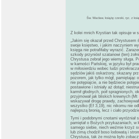
Św. Wacław, książę czeski, ryc. z ks
Z kolei mnich Krystian tak opisuje w 
„Jakim się okazał przed Chrystusem 
swoje księstwo, i jakim naczyniem wyb
księga nie potrafiłaby wyrazić. Zara
szkody przyniósł szatanowi (ten) żołn
Chrystusa zebrał jego wierny sługa. 
w karności Pańskiej, w języku był p
w miłosierdziu wobec ludzi przekracz
sędziów jakiś oskarżony, skazany prze
pozorem, jak tylko mógł, pamiętając o
nie potępiajcie, a nie będziecie potępi
postawione i istniały aż dotąd; niestr
karmił głodnych, poił spragnionych, o
przyjmował jak bliskich krewnych (Mt
wskazywał drogę prawdy, zachowywał p
wszystko (Ef 3,19), nic nikomu nie od
najlepszą bronią, lecz i ciało przyodz
Tymi i podobnymi cnotami wyróżniał s
pamiętał o Bożych przykazaniach, w k
samego siebie, niech weźmie krzyż sw
lub zimą chodził boso lodowatą i str
Chrystusa, tak że można było zobaczyć