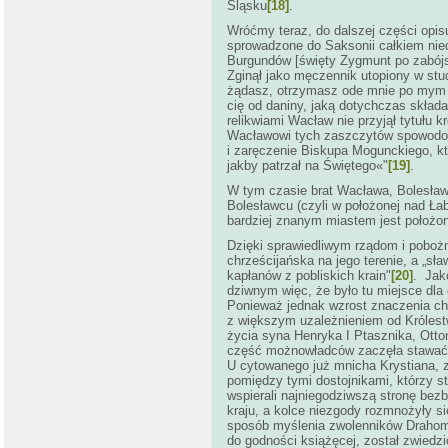
Śląsku
[18]
.
Wróćmy teraz, do dalszej części opisu
sprowadzone do Saksonii całkiem nied
Burgundów [święty Zygmunt po zabójst
Zginął jako męczennik utopiony w stud
żądasz, otrzymasz ode mnie po mym po
cię od daniny, jaką dotychczas skład
relikwiami Wacław nie przyjął tytułu 
Wacławowi tych zaszczytów spowodowa
i zaręczenie Biskupa Mogunckiego, kt
jakby patrzał na Świętego«"
[19]
.
W tym czasie brat Wacława, Bolesław
Bolesławcu (czyli w położonej nad Łab
bardziej znanym miastem jest położon
Dzięki sprawiedliwym rządom i pobożn
chrześcijańska na jego terenie, a „sła
kapłanów z pobliskich krain"
[20]
. Jak
dziwnym więc, że było tu miejsce dla
Ponieważ jednak wzrost znaczenia ch
z większym uzależnieniem od Królest
życia syna Henryka I Ptasznika, Otton
część możnowładców zaczęła stawać p
U cytowanego już mnicha Krystiana, z
pomiędzy tymi dostojnikami, którzy st
wspierali najniegodziwszą stronę bezb
kraju, a kolce niezgody rozmnożyły si
sposób myślenia zwolenników Drahomiry
do godności książęcej, został zwiedzi