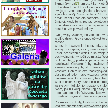
Tyma i Symon
[7]
, umieścił ks. Piotr
Zabójstwa tego dokonali oni na zamku
swojego syna, usunęła się ta bardzo 
a jej obu zabójców w bardzo krótkim c
o tym imieniu, została patronką Czech.
śmierci, kiedy to na rozkaz świętego 
przedstawia moment przed wprowadzeni
został o tym powiadomiony:
„On [święty Wacław] natychmiast wstał
wielkie dzięki. Gdy słońce oświetliło 
rzeszę
wiernych, i wyszedł jej naprzeciw z wi
wiernymi sługami, którzy wieźli częst
Zaraz pośpiesznie wzięli je na swoje 
pochwalnymi, i wnieśli do miasta. Wes
do kościoła
[8]
, postawili je na posadz
zaśpiewali. Ciekawość, by dowiedzieć 
zarówno wierzących, jak i niewierząc
kościoła. Potem książę, zasięgnąwszy 
ciało przed ludem, aby wszyscy uwier
nienaruszoną. Gdy wszyscy to zobaczy
wielkie dzieła Chrystusa i nikt nie m
wszystkimi leżało nienaruszone ciało.
twarz, jak u żywej. Nadto [jej] szaty 
tego samego dnia. Wszyscy, którzy
to widzieli, wyrażali głośno swoje zach
Po śmierci Ludmiły, Drahomira, będą
jeszcze energiczniej wprowadzać pog