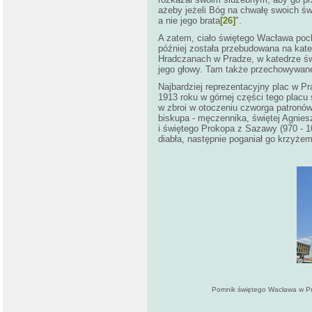
ażeby jeżeli Bóg na chwałę swoich św
a nie jego brata
[26]
".
A zatem, ciało świętego Wacława poc
później została przebudowana na kate
Hradczanach w Pradze, w katedrze ś
jego głowy. Tam także przechowywane
Najbardziej reprezentacyjny plac w 
1913 roku w górnej części tego plac
w zbroi w otoczeniu czworga patronów
biskupa - męczennika, świętej Agniesz
i świętego Prokopa z Sazawy (970 - 10
diabła, następnie poganiał go krzyżem
Pomnik świętego Wacława w Pr