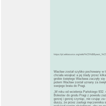
https://pl.wikisource.org/wiki/%C5%BByw
Wacław został szybko pochowany w tym 
chciała wsiąkać a jej ślady przez kil
grobie świętego Wacława zaczęły się d
potem Wacław został uznany za święt
swojego brata do Pragi.
„W roku od wcielenia Pańskiego 932. 
Boleslav do grodu Pragi z powodu zaz
gorzej i gorzej czyniąc, nie czując z
duszy, że przez zasługi męczennika s
rozkazał swoim służebnym, aby go prz