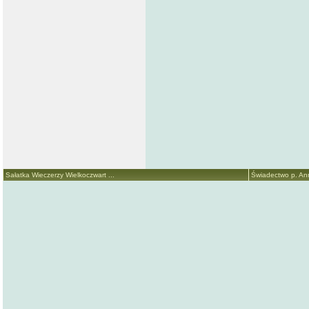
Sałatka Wieczerzy Wielkoczwart ...
Świadectwo p. Anny