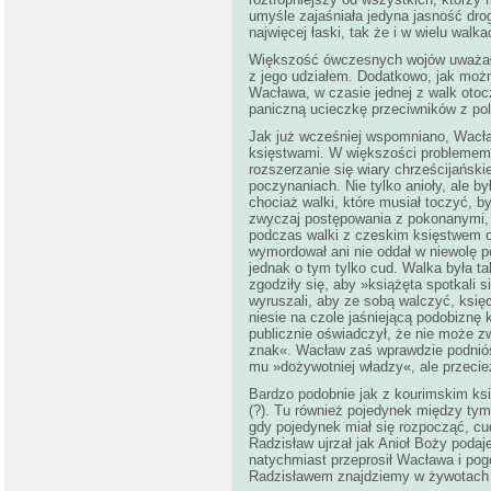
umyśle zajaśniała jedyna jasność drog
najwięcej łaski, tak że i w wielu walk
Większość ówczesnych wojów uważało
z jego udziałem. Dodatkowo, jak moż
Wacława, w czasie jednej z walk otoc
paniczną ucieczkę przeciwników z pol
Jak już wcześniej wspomniano, Wacła
księstwami. W większości problemem b
rozszerzanie się wiary chrześcijańsk
poczynaniach. Nie tylko anioły, ale by
chociaż walki, które musiał toczyć, b
zwyczaj postępowania z pokonanymi, o
podczas walki z czeskim księstwem 
wymordował ani nie oddał w niewolę po
jednak o tym tylko cud. Walka była ta
zgodziły się, aby »książęta spotkali 
wyruszali, aby ze sobą walczyć, księ
niesie na czole jaśniejącą podobiznę k
publicznie oświadczył, że nie może 
znak«. Wacław zaś wprawdzie podnió
mu
»dożywotniej władzy«, ale przeci
Bardzo podobnie jak z kourimskim ks
(?). Tu również pojedynek między tym
gdy pojedynek miał się rozpocząć, cu
Radzisław ujrzał jak Anioł Boży podaj
natychmiast przeprosił Wacława i pog
Radzisławem znajdziemy w żywotach 