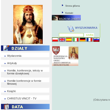
Strona główna
Kontakt
WYSZUKIWARKA
Wydarzenia
Artykuły
Homilie, konferencje, teksty w
formie dzwiękowej
Homilie konferencje w formie
filmowej
Książki
CHRISTUS VINCIT - TV
(Odczytana na