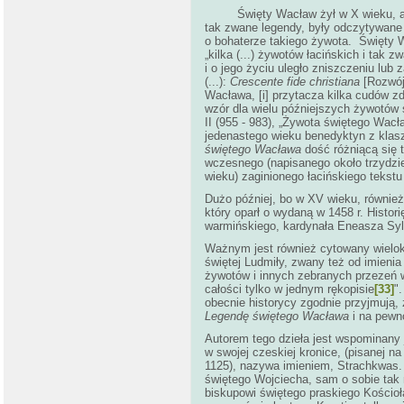
Święty Wacław żył w X wieku, a w t
tak zwane legendy, były odczytywane 
o bohaterze takiego żywota. Święty Wa
„kilka (...) żywotów łacińskich i tak 
i o jego życiu uległo zniszczeniu lub
(...):
Crescente fide christiana
[Rozwój 
Wacława, [i] przytacza kilka cudów z
wzór dla wielu późniejszych żywotów
II (955 - 983), „Żywota świętego Wac
jedenastego wieku benedyktyn z klas
świętego Wacława
dość różniącą się t
wczesnego (napisanego około trzydzie
wieku) zaginionego łacińskiego tekst
Dużo później, bo w XV wieku, równie
który oparł o wydaną w 1458 r. Histo
warmińskiego, kardynała Eneasza Sylw
Ważnym jest również cytowany wielokr
świętej Ludmiły, zwany też od imienia
żywotów i innych zebranych przezeń w
całości tylko w jednym rękopisie
[33]
"
obecnie historycy zgodnie przyjmują,
Legendę świętego Wacława
i na pewno
Autorem tego dzieła jest wspominany 
w swojej czeskiej kronice, (pisanej n
1125), nazywa imieniem, Strachkwas. 
świętego Wojciecha, sam o sobie tak 
biskupowi świętego praskiego Kościoł