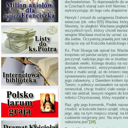
duchowieństwo. To doprowadziło do w
w Czechach stanął sam król Niemiec H
wykorzystując do tego celu drapieżne 
Henryk I zmusił do ustąpienia Drahom
wówczas (ok. roku 925) Wacław, który
Niestety, ta uległość Wacława pogłębi
wszystkich tych, którzy chcieli bezw
wrogów Wacława można by uznać za pat
dla siebie. Oczywistą prawdą jest tak
odcięcie się od Kościoła katolickiego
Ks. Piotr Skarga tak opisał św. Wacła
księstwo od panów wzięty i postawion
poczynał; nadzieja jego nie w skarbac
dostatek wielki, którego drudzy na ro
pokorę, skromność, wstrzymawałość i 
które z matki wziął, aż do śmierci nie
sprawowaniu poddanych łaskawość i 
jego zabawiony, z Dawidem królem śp
Twoim; o północy wstawałem na wysła
omieszkał, chcąc trudzić ciało swoj
nikt nie widział, bosymi nogami do koś
miłości Chrystusowej, który rozpalał 
Raz, gdy jego komornik, Podek nazwa
chodził, w kościele barzo uziąbł, ch
jego, aby na tym miejscu stanął, na k
cudownie rozgrzany jest. Na onym mie
naleziona jest"
[10]
.