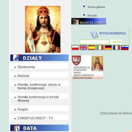
Strona główna
Kontakt
WYSZUKIWARKA
Wydarzenia
Artykuły
Homilie, konferencje, teksty w
formie dzwiękowej
Homilie konferencje w formie
filmowej
Książki
(Odczytana na Wykrocie 3-
CHRISTUS VINCIT - TV