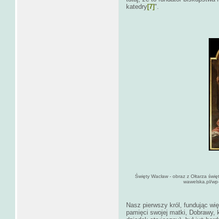
katedry
[7]
".
Święty Wacław - obraz z Ołtarza świę
wawelska.pl/wp
Nasz pierwszy król, fundując wi
pamięci swojej matki, Dobrawy, k