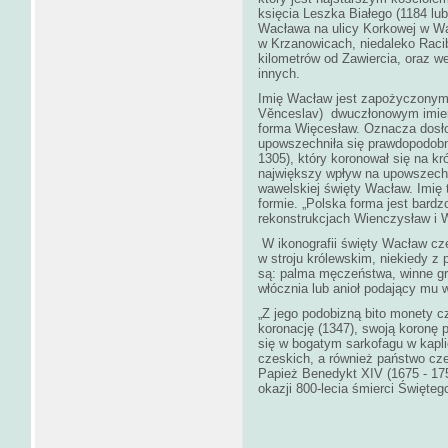
księcia Leszka Białego (1184 lub 
Wacława na ulicy Korkowej w Wa
w Krzanowicach, niedaleko Racib
kilometrów od Zawiercia, oraz w
innych.
Imię Wacław jest zapożyczonym 
Věnceslav) dwuczłonowym imien
forma Więcesław. Oznacza dos
upowszechniła się prawdopodobn
1305), który koronował się na kr
największy wpływ na upowszechni
wawelskiej święty Wacław. Imię 
formie. „Polska forma jest bardz
rekonstrukcjach Wienczysław i 
W ikonografii święty Wacław częs
w stroju królewskim, niekiedy z 
są: palma męczeństwa, winne gro
włócznia lub anioł podający mu w
„Z jego podobizną bito monety c
koronację (1347), swoją koronę p
się w bogatym sarkofagu w kapli
czeskich, a również państwo cz
Papież Benedykt XIV (1675 - 175
okazji 800-lecia śmierci Święteg