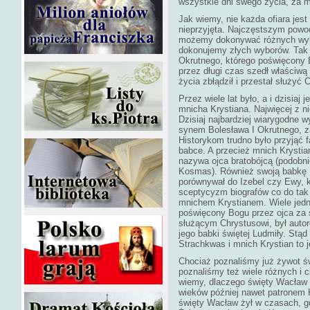
wszystkie dni swego życia, za mó
Jak wiemy, nie każda ofiara jes
nieprzyjęta. Najczęstszym powod
możemy dokonywać różnych wybor
dokonujemy złych wyborów. Tak 
Okrutnego, którego poświęcony 
przez długi czas szedł właściwą
życia zbłądził i przestał służyć
Przez wiele lat było, a i dzisia
mnicha Krystiana. Najwięcej z ni
Dzisiaj najbardziej wiarygodne w
synem Bolesława I Okrutnego, z
Historykom trudno było przyjąć f
babce. A przecież mnich Krystia
nazywa ojca bratobójcą (podobni
Kosmas). Również swoją babkę 
porównywał do Izebel czy Ewy, 
sceptycyzm biografów co do tak 
mnichem Krystianem. Wiele jedna
poświęcony Bogu przez ojca za 
służącym Chrystusowi, był auto
jego babki świętej Ludmiły. Stąd 
Strachkwas i mnich Krystian to 
Chociaż poznaliśmy już żywot św
poznaliśmy też wiele różnych i 
wiemy, dlaczego święty Wacław 
wieków później nawet patronem 
święty Wacław żył w czasach, g