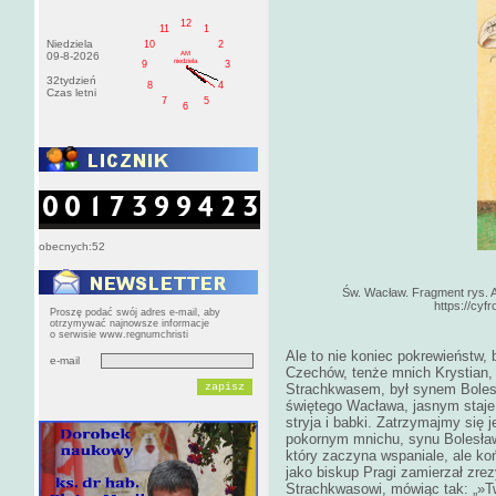
12
11
1
Niedziela
10
2
AM
09-8-2026
niedziela
9
3
32tydzień
8
4
Czas letni
7
5
6
obecnych:52
Św. Wacław. Fragment rys. A
https://cyf
Proszę podać swój adres e-mail, aby
otrzymywać najnowsze informacje
o serwisie www.regnumchristi
Ale to nie koniec pokrewieństw,
e-mail
Czechów, tenże mnich Krystian
Strachkwasem, był synem Bolesł
świętego Wacława, jasnym staje 
stryja i babki. Zatrzymajmy się
pokornym mnichu, synu Bolesław
który zaczyna wspaniale, ale ko
jako biskup Pragi zamierzał zrez
Strachkwasowi, mówiąc tak: „»Tw