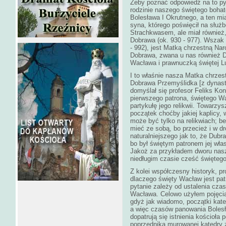
Żeby poznać odpowiedź na to pyt
rodzinie naszego świętego boha
Bolesława I Okrutnego, a ten mi
syna, którego poświęcił na służ
Strachkwasem, ale miał również,
Dobrawa (ok. 930 - 977). Wszak 
- 992), jest Matką chrzestną Na
Dobrawa, zwana u nas również D
Wacława i prawnuczką świętej L
I to właśnie nasza Matka chrzes
Dobrawa Przemyślidka [z dynasti
domyślał się profesor Feliks Kon
pierwszego patrona, świętego Wa
partykułę jego relikwii. Towarzy
początek choćby jakiej kaplicy, 
może być tylko na relikwiach; bez
mieć ze sobą, bo przecież i w d
naturalniejszego jak to, że Dub
bo był świętym patronem jej wł
Jakoż za przykładem dworu nasz
niedługim czasie cześć święteg
Z kolei współczesny historyk, p
dlaczego święty Wacław jest pa
pytanie zależy od ustalenia cza
Wacława. Celowo użyłem pojęci
gdyż jak wiadomo, początki kate
a więc czasów panowania Bolesł
dopatrują się istnienia kościoł
poprzednika murowanej katedry