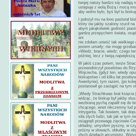
twojej natury bardzo się nadają n
ustępuję z wolą Bożą i mocą moj
aby wolno było, byś był tu bisk
I położył mu na łono pastorał bis
który ów jakby szalony rzucił na
abym jakąkolwiek godność piast
gardzę przepychem świata, osą
ani
nie zdołam unieść tak wielkiego 
jestem umarły; nie mogę grzebać
»Wiedz, bracie, wiedz; czego ter
później, lecz z twoją największ
W jakiś czas potem, tenże Strac
przewodniczył poselstwu do Rzy
Wojciecha, (gdyż ten, wtedy opu
biskupstwo i od kilku lat przeb
Awentynie), tym razem, (po kole
postanowił go zastąpić na tym s
„Wtedy Strachkwas brat księcia [
widząc, że biskup był jakby słus
wezbraną pychą zapalił się do b
chcącego, wnet nikczemny lud po
intryganta. Tak bowiem, tak do
siła złych ludzi, tak jak w tym
osiągnęli przewagę zięciowie Ce
układny, umysłem pyszny, w cz
próżny w słowach, obłudny w oby
złych dziełach arcymistrz. Wsty