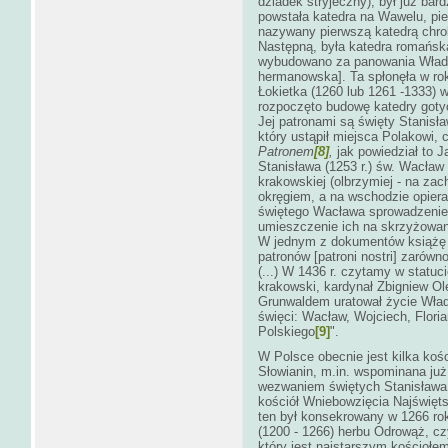
dziadek stryjeczny), był już ba
powstała katedra na Wawelu, pie
nazywany pierwszą katedrą chr
Następną, była katedra romańska
wybudowano za panowania Władys
hermanowska]. Ta spłonęła w ro
Łokietka (1260 lub 1261 -1333) 
rozpoczęto budowę katedry gotyck
Jej patronami są święty Stanisł
który ustąpił miejsca Polakowi, c
Patronem
[8]
,
jak powiedział to J
Stanisława (1253 r.) św. Wacław
krakowskiej (olbrzymiej - na za
okręgiem, a na wschodzie opiera
świętego Wacława sprowadzenie w 
umieszczenie ich na skrzyżowani
W jednym z dokumentów książę 
patronów [patroni nostri] zarówn
(...) W 1436 r. czytamy w statu
krakowski, kardynał Zbigniew Ol
Grunwaldem uratował życie Włady
święci: Wacław, Wojciech, Flori
Polskiego
[9]
".
W Polsce obecnie jest kilka kośc
Słowianin, m.in. wspominana ju
wezwaniem świętych Stanisława 
kościół Wniebowzięcia Najświęt
ten był konsekrowany w 1266 ro
(1200 - 1266) herbu Odrowąż, c
który jest najstarszym kościoł