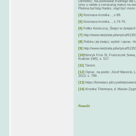
Demeter). Na podstawie trudnego dla 
zimy u siebie a zwracał ją matce na wi
Plutona był bóg Hades, stąd być może
[4]
Kosmasa kronika...
, s.89.
[5]
Kosmasa kronika...
, s.74-75.
[6]
Feliks Koneczny,
Święci w dziejach
[7]
http://www.niedziela.pl/artykul/5
[8]
Polska i jej święci
, wybór i oprac. H
[9]
http://www.niedziela.pl/artykul/5
[10]
Henryk Fros SI, Franciszek Sowa
Kraków 1982, s. 517.
[11]
Tamże.
[12]
Oprac. na podst. Józef Marecki, 
2013, s. 799.
[13]
https://brewiarz.pl/czytelnia/swiec
[14]
Kronika Thietmara,
tł. Marian Zyg
Powrót