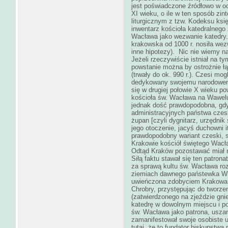
jest poświadczone źródłowo w od
XI wieku, o ile w ten sposób zi
liturgicznym z tzw. Kodeksu księ
inwentarz kościoła katedralneg
Wacława jako wezwanie katedry.
krakowska od 1000 r. nosiła wez
inne hipotezy). Nic nie wiemy n
Jeżeli rzeczywiście istniał na 
powstanie można by ostrożnie ł
(trwały do ok. 990 r.). Czesi m
dedykowany swojemu narodowem
się w drugiej połowie X wieku p
kościoła św. Wacława na Wawelu 
jednak dość prawdopodobna, gd
administracyjnych państwa czes
żupan [czyli dygnitarz, urzędnik
jego otoczenie, jacyś duchowni it
prawdopodobny wariant czeski, 
Krakowie kościół świętego Wacła
Odtąd Kraków pozostawać miał 
Siłą faktu stawał się ten patro
za sprawą kultu św. Wacława ro
ziemiach dawnego państewka Wi
uwieńczona zdobyciem Krakowa ok
Chrobry, przystępując do tworz
(zatwierdzonego na zjeździe gn
katedrę w dowolnym miejscu i p
św. Wacława jako patrona, uszan
zamanifestował swoje osobiste 
tutaj, że to fundator biskupstw