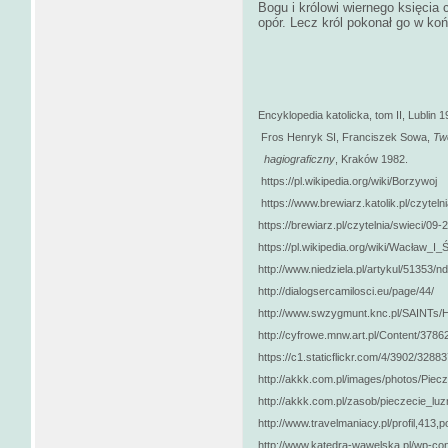
Bogu i królowi wiernego księcia
opór. Lecz król pokonał go w ko
Encyklopedia katolicka, tom II, Lublin 1
Fros Henryk SI, Franciszek Sowa,
Tw
hagiograficzny
,
Kraków 1982.
https://pl.wikipedia.org/wiki/Borzywoj
https://www.brewiarz.katolik.pl/czyteln
https://brewiarz.pl/czytelnia/swieci/09
https://pl.wikipedia.org/wiki/Wacław_
http://www.niedziela.pl/artykul/51353
http://dialogsercamilosci.eu/page/44/
http://www.swzygmunt.knc.pl/SAINT
http://cyfrowe.mnw.art.pl/Content/3786
https://c1.staticflickr.com/4/3902/32
http://akkk.com.pl/images/photos/Piecz
http://akkk.com.pl/zasob/pieczecie_luz
http://www.travelmaniacy.pl/profil,413
http://www.katedra-wawelska.pl/wp-con