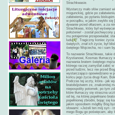
Strachkwasie.
Wystarczy mało słów zamiast wie
mogunckiej, gdzie po załatwieni
załatwienia, po pytaniu biskupim
w porządku, w jakim zwykło się [t
dywanie przed ołtarzem, a za n
Strachkwas, który był wyświęcan
położenie! - został pochwycony p
mu potajemnie przepowiadał, sta
ludu
[4]
". Tragiczny koniec życia 
świętych, znał ich życie, był b
świętego Wojciecha, no i sam b
To nazwanie Strachkwas, takie 
Krystianowi, Kosmas tłumaczy w
nazwania bratem świętego męża, 
którego raczej zamyślał zabić w 
przed ludźmi, lecz nie przed Bog
wystarczająco opowiedziano w 
końcu jego życia drugi Kain, Bol
Podczas tej uczty, która - jak w
bratobójstwem ze, znakomitej ma
niepospolity potomek; po tym z
które tłumaczy się straszna uc
od tej, na której popełniano br
popełnionej zbrodni, bojąc się 
jakim sposobem mógłby Bóg być 
słowami: »Jeżeli ten mój syn - r
mego Bogu go poświęcam, aby by