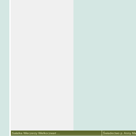
Sałatka Wieczerzy Wielkoczwart ...
Świadectwo p. Anny Mari