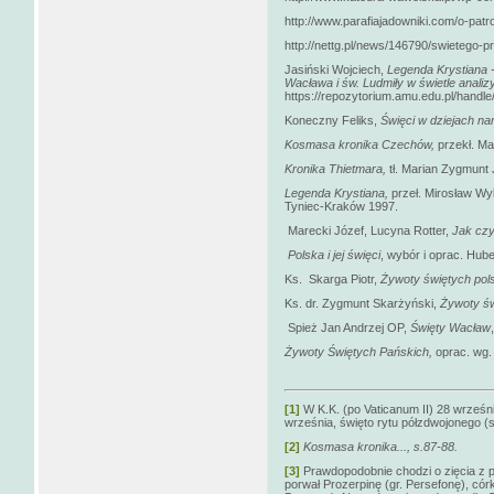
http://www.parafiajadowniki.com/o-patr
http://nettg.pl/news/146790/swietego-
Jasiński Wojciech,
Legenda Krystiana -
Wacława i św. Ludmiły w świetle analizy 
https://repozytorium.amu.edu.pl/handl
Koneczny Feliks,
Święci w dziejach na
Kosmasa kronika Czechów,
przekł. Ma
Kronika Thietmara,
tł. Marian Zygmunt 
Legenda Krystiana,
przeł. Mirosław Wy
Tyniec-Kraków 1997.
Marecki Józef, Lucyna Rotter,
Jak czy
Polska i jej święci
, wybór i oprac. Hub
Ks. Skarga Piotr,
Żywoty świętych pol
Ks. dr. Zygmunt Skarżyński,
Żywoty św
Spież Jan Andrzej OP,
Święty Wacław
Żywoty Świętych Pańskich,
oprac. wg. 
[1]
W K.K. (po Vaticanum II) 28 wrześn
września, święto rytu półzdwojonego (s
[2]
Kosmasa kronika..., s.87-88.
[3]
Prawdopodobnie chodzi o zięcia z 
porwał Prozerpinę (gr. Persefonę), córk