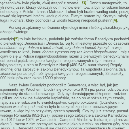
męczenników było pięciu,
dwaj wespół z trzema...
[3]
. Dwóch następnych, to
yli nowicjusze, którzy dołączyli do mnichów eremitów, a byli to rodzeni bracia
ochodzący z Polski - Izaak i Mateusz. I choć byli braćmi według ciała, poczę
stawać się lepszymi braćmi według ducha. Piątym bratem był Krystyn, młody
ługa i kucharz, który pochodził „z wioski leżącej nieopodal pustelni"
[4]
.
Poniżej znajdziemy omówienie etymologii imion i krótką charakterystyk
każdego świętego.
Benedykt
[5]
to imię łacińskie, podobnie jak żeńska forma Benedykta pochodzi
od pierwotnego
Benedictus
i
Benedicta
. Są to imiesłowy przeszłe od czasown
benedicere
, czyli
dobrze o kimś mówić, czy dobrze komuś
życzyć, a więc
Benedictus to ktoś, komu
dobrze życzono czy też komu błogosławiono
. Imię 
pojawiło się w Polsce najprawdopodobniej razem z pierwszymi benedyktynami
est ponad pięćdziesięcioro świętych i błogosławionych o tym imieniu.
ajsłynniejszy z nich to Benedykt z Nursji (480-543), autor słynnej Reguły
zakonnej oraz założyciel zakonu Benedyktynów. Ta wspólnota zakonna dała
ościołowi ponad pięć i pół tysiąca świętych i błogosławionych, 23 papieży,
5000 biskupów oraz około 15000 pisarzy.
Nasz święty Benedykt pochodził z Benewentu, a więc był, jak już
spomnieliśmy, Włochem. Urodził się około roku 970 i już przez rodziców zos
poświęcony do stanu duchownego. Gdy był dorastającym chłopcem, rodzice
kupili mu od biskupa święcenia kapłańskie, za co on w późniejszym czasie,
mając za złe rodzicom to świętokupstwo, często pokutował. (Udzielono mu
święceń wcześniej niż można było to uczynić zgodnie z obowiązującym
rawem, a więc był to oczywisty grzech symonii). Gdy był już starszy, poznał
świętego Romualda (951-1027), późniejszego założyciela zakonu Kamedułów 
roku 1012 lub w 1024, w Camaldoli - Campo di Maldoli w Toskanii; stąd nazwa
zakonu) i razem z nim przebywał w eremie jako pustelnik na zboczu góry Mon
Casino. Tu Benedykt oddawał się często pobożnej kontemplacji i tu również