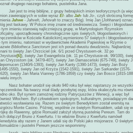
poznał drugiego naszego bohatera, pustelnika Jana.
Jan jest to imię biblijne, z grupy hebrajskich imion teoforycznych (a wię
imion zawierających w sobie wyraz
El
-
albo
Jah
- lub
Jo
-, czyli skróconą formę
imienia
Jahwe
- Jahveh, Jehovah
to znaczy
Bóg). Imię Jan (
Johhanan
) oznac
óg jest łaskawy. W Polsce imię znane od średniowiecza. Święci i błogosławi
o tym imieniu stanowią najliczniejszą grupę, w Martyrologium Rzymskim
oficjalny, uporządkowany chronologicznie spis świętych, błogosławionych i
męczenników w Kościele Katolickim),wymieniono 57 świętych i błogosławiony
o tym imieniu, natomiast w wydawnictwie Akademii Papieskiej w Rzymie o
nazwie
Bibliotheca Sanctorum
jest ich ponad dwustu dwudziestu. Najbardziej
nani to święty Jan Chrzciciel (ok. 6/1 przed Chrystusem-ok. 32 po
Chrystusie
[6]
), święty Jan Ewangelista (ok. 11 po Chrystusie-ok. 99/100), świ
Jan Chryzostom (ok. 347/9-407), święty Jan Damasceński (675-749), święty 
Nepomucen (1340/6-1393), święty Jan Kanty (1390-1473), święty Jan Boży
(1495-1550), święty Jan od Krzyża (1542-1591), święty Jan Sarkander (1576-
1620), święty Jan Maria Vianney (1786-1859) czy święty Jan Bosco (1815-188
 wielu innych.
Nasz bohater urodził się około 940 roku był więc najstarszy ze wszystk
męczenników. Na twarzy miał ślady przebytej ospy, która okaleczyła mu równ
jedno oko. Był synem zamożnej rodziny Patrycjuszów z Wenecji, a więc był
również Włochem. Był człowiekiem spokojnym, kulturalnym, posiadającym da
łatwości wysławiania się. Razem ze świętym Benedyktem został eremitą na
wzgórzu Monte Casino. Później, wspólnie ze świętym Romualdem, udali się w
trójkę do Rawenny, gdzie Romuald założył słynną pustelnię Pereum. Tam do
ich dołączył Bruno z Kwerfurtu. I to właśnie Bruno z Kwerfurtu namówił
Benedykta aby razem z Janem udali się do Polski jako misjonarze. O święty
Romualdzie i pustelni Pereum jeszcze wspomnimy.
Izaak - imię biblijne syna Abrahama, brata przyrodniego Ismaela, pocho