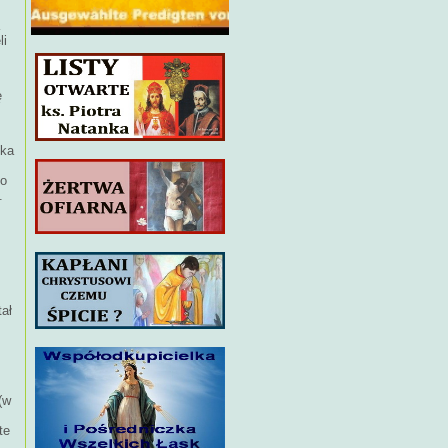
li
ę
ika
to
.
tał
(w
te