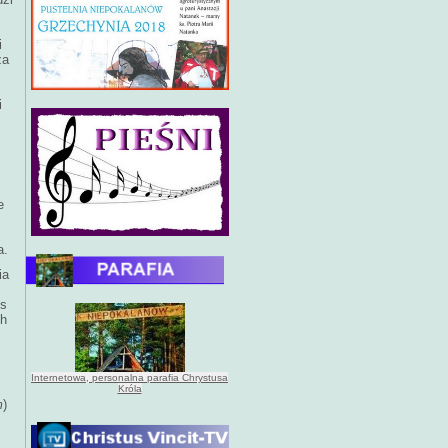
i
za
i
e
a.
ia
us
ch
Internetowa, personalna parafia Chrystusa
Króla
m
)