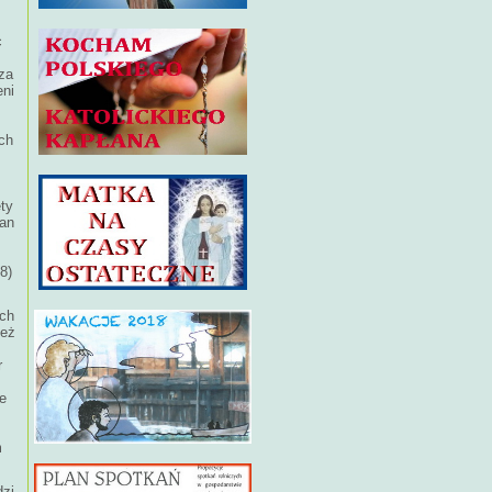
c
za
eni
ch
ęty
Jan
8)
ich
ież
r
e
m
dzi