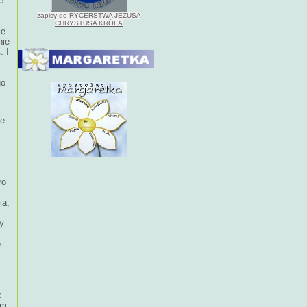
e.
zapisy do RYCERSTWA JEZUSA
CHRYSTUSA KRÓLA
ię
nie
. I
go
ne
ro
ia,
y
e
ż
ym