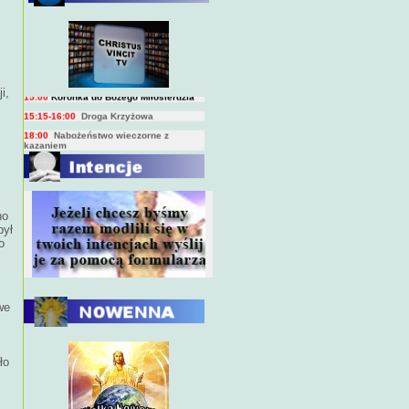
BIEŻĄCY PROGRAM TRANSMISJI
BEZPOŚREDNICH
(na żywo)
7:00
Msza święta
15:00
Koronka do Bożego Miłosierdzia
15:15-16:00
Droga Krzyżowa
i,
18:00
Nabożeństwo wieczorne z
kazaniem
10:00
Niedzielna Msza święta w miarę
możliwości ks. Piotra
no
był
o
we
ło