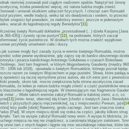
jednak niemniej zostawali pod ciągłym nadzorem opatów. Natężył też stronę
scetyczną, trzeba powiedzieć więcej, niż natura ludzka mogła znieść.
Chorowali i umierali skutkiem udręczeń fizycznych. I chociaż sam Romuald
ożył przytem, wedle tradycji, wieku lat sto dwadzieścia i siedem, to przecież
zbytek srogości był powodem, że niektórzy eremici, jeszcze w jedenastym
ieku, wracali do łagodniejszej reguły Benedykta"
[11]
.
cześniej święty Romuald dokładnie „przestudiował (...) dzieła Kasjana [Jana
ok.365-435)] i żywoty ojców pustyni"
[12]
, na podstawie, których zaczął
reformować życie pustelnicze. W dziełach tych można znaleźć wyjątkowo
urowe przykłady umartwień ciała i duszy.
A jak surowe mogły być zasady życia w eremie świętego Romualda, można
wyrobić sobie pewne wyobrażenie, gdy zajrzy się do bardzo obszernego dzieł
historyka i pisarza katolickiego Antoniego Gołubiewa o czasach Bolesława
Chrobrego. Jest tam fragment, w którym błogosławiony Gaudenty
(między 960
970 - 1006 lub 1018), opowiada o świętym Romualdzie, którego poznał będąc
jeszcze razem ze świętym Wojciechem w jego pustelni. Słowa, które padają 
ej opowieści są raczej wymyślone przez autora, ale ich sens jest z pewności
bliski prawdy, skoro tak mocno zwiększona była strona ascetyczna zasad
Romualda, że ledwo je
natura ludzka mogła znieść
a część pustelników wraca
do klasztorów o łagodniejszej regule. W interesującym nas fragmencie Gaude
ak mówi: „- Wiele takich eremów założył Romuald w italskiej ziemi, a ci, co
nynie
[13]
[ninie- teraz, obecnie] idą k'nam [chodzi o świętych Jana i Benedykt
dwóch z przyszłych pięciu męczenników], są z miejscowości Pereum, jaże
[14
[która] leży podle [obok] Rawenny, grodu zacnego. Jest tam znaczna rzeka
adus [Pad]. W onym miejscu dzieli się rzeka na części, jakoby kilkoro strug
płynęło. Tam na wyspie założył Romuald nowy erem. A wyspa to błotnista, że
uchego miejsca na niej nie znajdziesz, a zarośnięta kłującym zielskiem. Sm
ię unosi tam z onych bagien i lęgnie się moc wszelakiego robactwa, które lat