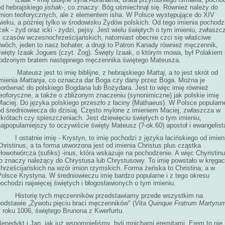
od hebrajskiego
jishak
-, co znaczy: Bóg uśmiechnął się. Również należy do
imion teoforycznych, ale z elementem isha. W Polsce występujące do XIV
ieku, a później tylko w środowisku Żydów polskich. Od tego imienia pochodz
cek - żyd oraz icki - żydzi, pejsy. Jest wielu świętych o tym imieniu, zwłaszc
z czasów wczesnochrześcijańskich, natomiast obecnie czci się właściwe
dwóch, jeden to nasz bohater, a drugi to Patron Kanady również męczennik,
więty Izaak Jogues (czyt. Żog). Święty Izaak, o którym mowa, był Polakiem 
rodzonym bratem następnego męczennika świętego Mateusza.
Mateusz jest to imię biblijne, z hebrajskiego
Mattaj
, a to jest skrót od
imienia
Mattanja
, co oznacza dar Boga czy dany przez Boga. Można je
porównać do polskiego Bogdana lub Bożydara. Jest to więc imię również
eoforyczne, a także o zbliżonym znaczeniu (synonimiczne) jak polskie imię
Maciej. Do języka polskiego przeszło z łaciny (Mathaeus). W Polsce popularn
od średniowiecza do dzisiaj. Często mylone z imieniem Maciej, zwłaszcza w
krótach czy spieszczeniach. Jest dziewięciu świętych o tym imieniu,
ajpopularniejszy to oczywiście święty Mateusz (?-ok.60) apostoł i ewangelist
I ostatnie imię - Krystyn, to imię pochodzi z języka łacińskiego od imien
hristinus, a ta forma utworzona jest od imienia Christus plus cząstka
łowotwórcza (sufiks) -inus, która wskazuje na pochodzenie. A więc Chyristin
to znaczy należący do Chrystusa lub Chrystusowy. To imię powstało w kręga
chrześcijańskich na wzór imion rzymskich. Forma żeńska to Christina, a w
Polsce Krystyna. W średniowieczu imię bardzo popularne i z tego okresu
ochodzi najwięcej świętych i błogosławionych o tym imieniu.
Historię tych męczenników przedstawiamy przede wszystkim na
podstawie „Żywotu pięciu braci męczenników" (
Vita Quinque Fratrum Martyru
z roku 1006, świętego Brunona z Kwerfurtu.
enedykt i Jan, jak już wspomnieliśmy, byli mnichami eremitami. Erem to nie