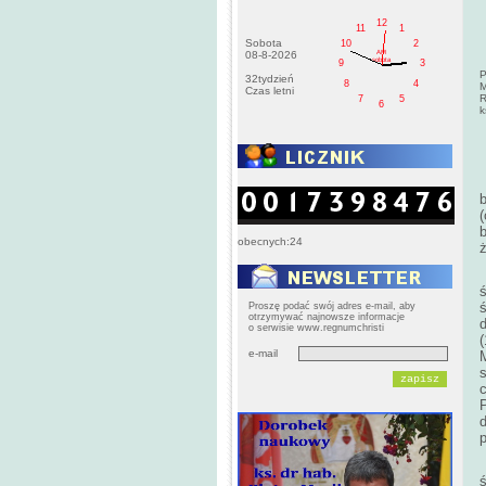
12
11
1
Sobota
10
2
AM
08-8-2026
sobota
9
3
P
32tydzień
8
4
M
Czas letni
R
7
5
6
k
(
b
obecnych:24
ś
ś
Proszę podać swój adres e-mail, aby
otrzymywać najnowsze informacje
o serwisie www.regnumchristi
e-mail
c
P
ś