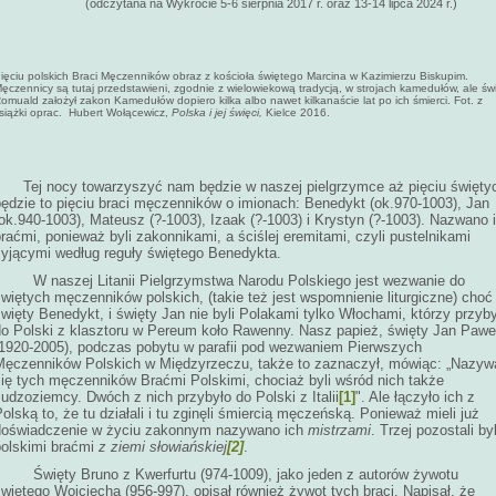
(odczytana na Wykrocie 5-6 sierpnia 2017 r. oraz 13-14 lipca 2024 r.)
ię­ciu pol­skich Bra­ci Mę­czen­ni­ków obraz z kościoła świętego Marcina w Kazimierzu Biskupim.
ęczennicy są tutaj przedstawieni, zgodnie z wielowiekową tradycją, w strojach kamedułów, ale św
omuald założył zakon Kamedułów dopiero kilka albo nawet kilkanaście lat po ich śmierci. Fot. z
siążki oprac. Hubert Wołącewicz,
Polska i jej święci,
Kielce 2016.
Tej nocy towarzyszyć nam będzie w naszej pielgrzymce aż pięciu święty
będzie to pięciu braci męczenników o imionach: Benedykt (ok.970-1003), Jan
ok.940-1003), Mateusz (?-1003), Izaak (?-1003) i Krystyn (?-1003). Nazwano 
raćmi, ponieważ byli zakonnikami, a ściślej eremitami, czyli pustelnikami
żyjącymi według reguły świętego Benedykta.
W naszej Litanii Pielgrzymstwa Narodu Polskiego jest wezwanie do
więtych męczenników polskich, (takie też jest wspomnienie liturgiczne) choć 
więty Benedykt, i święty Jan nie byli Polakami tylko Włochami, którzy przyby
do Polski z klasztoru w Pereum koło Rawenny. Nasz papież, święty Jan Paweł
(1920-2005), podczas pobytu w parafii pod wezwaniem Pierwszych
Męczenników Polskich w Międzyrzeczu, także to zaznaczył, mówiąc: „Nazyw
się tych męczenników Braćmi Polskimi, chociaż byli wśród nich także
udzoziemcy. Dwóch z nich przybyło do Polski z Italii
[1]
". Ale łączyło ich z
olską to, że tu działali i tu zginęli śmiercią męczeńską. Ponieważ mieli już
doświadczenie w życiu zakonnym nazywano ich
mistrzami
. Trzej pozostali byl
polskimi braćmi
z ziemi słowiańskiej
[2]
.
Święty Bruno z Kwerfurtu (974-1009), jako jeden z autorów żywotu
więtego Wojciecha (956-997), opisał również żywot tych braci. Napisał, że