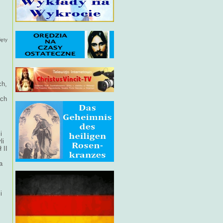
ięty
ch,
ich
i
li
 II
a
i