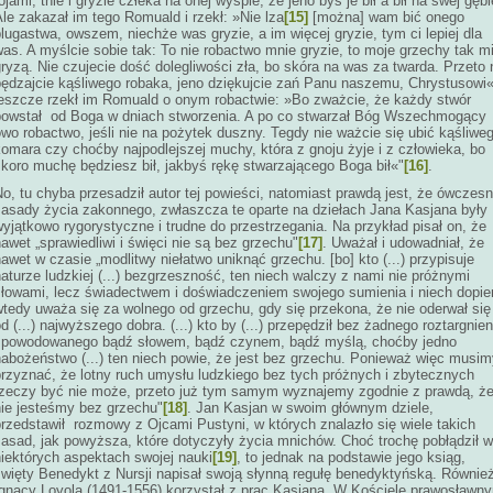
ojami, tnie i gryzie człeka na onej wyspie, że jeno byś je bił a bił na swej gębi
le zakazał im tego Romuald i rzekł: »Nie lza
[15]
[można] wam bić onego
lugastwa, owszem, niechże was gryzie, a im więcej gryzie, tym ci lepiej dla
as. A myślcie sobie tak: To nie robactwo mnie gryzie, to moje grzechy tak m
ryzą. Nie czujecie dość dolegliwości zła, bo skóra na was za twarda. Przeto 
pędzajcie kąśliwego robaka, jeno dziękujcie zań Panu naszemu, Chrystusowi«
jeszcze rzekł im Romuald o onym robactwie: »Bo zważcie, że każdy stwór
powstał od Boga w dniach stworzenia. A po co stwarzał Bóg Wszechmogący
wo robactwo, jeśli nie na pożytek duszny. Tegdy nie ważcie się ubić kąśliwe
omara czy choćby najpodlejszej muchy, która z gnoju żyje i z człowieka, bo
skoro muchę będziesz bił, jakbyś rękę stwarzającego Boga bił«"
[16]
.
o, tu chyba przesadził autor tej powieści, natomiast prawdą jest, że ówczes
zasady życia zakonnego, zwłaszcza te oparte na dziełach Jana Kasjana były
yjątkowo rygorystyczne i trudne do przestrzegania. Na przykład pisał on, że
awet „sprawiedliwi i święci nie są bez grzechu"
[17]
. Uważał i udowadniał, że
awet w czasie „modlitwy niełatwo uniknąć grzechu. [bo] kto (...) przypisuje
aturze ludzkiej (...) bezgrzeszność, ten niech walczy z nami nie próżnymi
słowami, lecz świadectwem i doświadczeniem swojego sumienia i niech dopie
wtedy uważa się za wolnego od grzechu, gdy się przekona, że nie oderwał się
d (...) najwyższego dobra. (...) kto by (...) przepędził bez żadnego roztargnien
spowodowanego bądź słowem, bądź czynem, bądź myślą, choćby jedno
nabożeństwo (...) ten niech powie, że jest bez grzechu. Ponieważ więc musim
przyznać, że lotny ruch umysłu ludzkiego bez tych próżnych i zbytecznych
rzeczy być nie może, przeto już tym samym wyznajemy zgodnie z prawdą, ż
nie jesteśmy bez grzechu"
[18]
. Jan Kasjan w swoim głównym dziele,
rzedstawił rozmowy z Ojcami Pustyni, w których znalazło się wiele takich
zasad, jak powyższa, które dotyczyły życia mnichów. Choć trochę pobłądził w
niektórych aspektach swojej nauki
[19]
, to jednak na podstawie jego ksiąg,
święty Benedykt z Nursji napisał swoją słynną regułę benedyktyńską. Równie
Ignacy Loyola (1491-1556) korzystał z prac Kasjana. W Kościele prawosławn