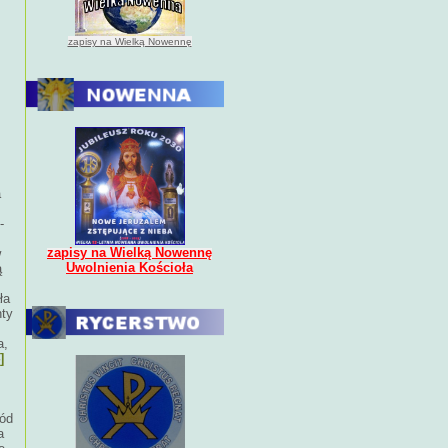
zapisy na Wielką Nowennę
a
-
zapisy na Wielką Nowennę
w
Uwolnienia Kościoła
ą
ła
nty
a,
]
ród
a