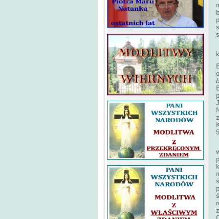
b
p
s
J
N
K
w
p