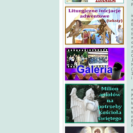
B
(
z
i
n