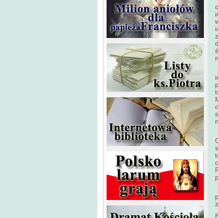
w
i
ś
t
s
n
C
s
p
B