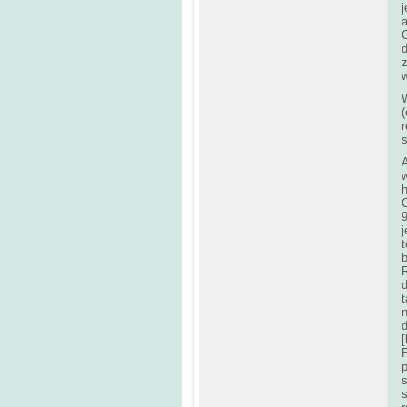
a
d
w
W
(
s
t
t
P
s
s