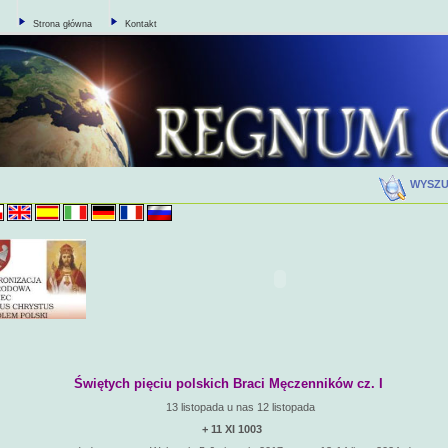
Strona główna
Kontakt
WYSZ
Świętych pię­ciu pol­skich Bra­ci Mę­czen­ni­ków cz. I
13 listopada u nas 12 listopada
+ 11 XI 1003