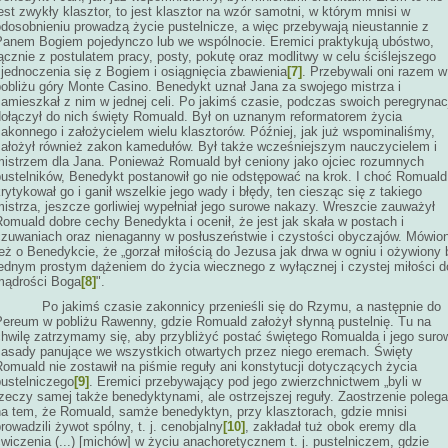
est zwykły klasztor, to jest klasztor na wzór samotni, w którym mnisi w
odosobnieniu prowadzą życie pustelnicze, a więc przebywają nieustannie z
Panem Bogiem pojedynczo lub we wspólnocie. Eremici praktykują ubóstwo,
ącznie z postulatem pracy, posty, pokutę oraz modlitwy w celu ściślejszego
jednoczenia się z Bogiem i osiągnięcia zbawienia
[7]
. Przebywali oni razem w
pobliżu góry Monte Casino. Benedykt uznał Jana za swojego mistrza i
amieszkał z nim w jednej celi. Po jakimś czasie, podczas swoich peregrynacj
dołączył do nich święty Romuald. Był on uznanym reformatorem życia
akonnego i założycielem wielu klasztorów. Później, jak już wspominaliśmy,
założył również zakon kamedułów. Był także wcześniejszym nauczycielem i
mistrzem dla Jana. Ponieważ Romuald był ceniony jako ojciec rozumnych
pustelników, Benedykt postanowił go nie odstępować na krok. I choć Romuald
rytykował go i ganił wszelkie jego wady i błędy, ten ciesząc się z takiego
istrza, jeszcze gorliwiej wypełniał jego surowe nakazy. Wreszcie zauważył
omuald dobre cechy Benedykta i ocenił, że jest jak skała w postach i
czuwaniach oraz nienaganny w posłuszeństwie i czystości obyczajów. Mówio
eż o Benedykcie, że „gorzał miłością do Jezusa jak drwa w ogniu i ożywiony 
jednym prostym dążeniem do życia wiecznego z wyłącznej i czystej miłości d
mądrości Boga
[8]
".
Po jakimś czasie zakonnicy przenieśli się do Rzymu, a następnie do
Pereum w pobliżu Rawenny, gdzie Romuald założył słynną pustelnię. Tu na
chwilę zatrzymamy się, aby przybliżyć postać świętego Romualda i jego suro
zasady panujące we wszystkich otwartych przez niego eremach. Święty
omuald nie zostawił na piśmie reguły ani konstytucji dotyczących życia
pustelniczego
[9]
. Eremici przebywający pod jego zwierzchnictwem „byli w
zeczy samej także benedyktynami, ale ostrzejszej reguły. Zaostrzenie polega
na tem, że Romuald, samże benedyktyn, przy klasztorach, gdzie mnisi
rowadzili żywot spólny, t. j. cenobjalny
[10]
, zakładał tuż obok eremy dla
wiczenia (...) [michów] w życiu anachoretycznem t. j. pustelniczem, gdzie