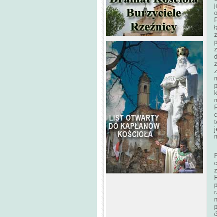
j
ł
z
z
z
k
m
R
t
R
r
p
ć