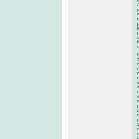
r
A
p
w
g
o
k
N
w
n
n
n
o
p