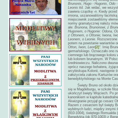
Brunonis
,
Hugo
-
Hugonis
,
Odo
Leonis
itd. Jak widać, we wszys
zawiera cząstkę
-n
. Kiedy prze
imiona, uszanowaliśmy łacińską 
miejscownik zostawiliśmy elem
normy gramatycznej należy mówi
ale:
Brunona, Brunonowi, z Brun
Hugonem, o Hugonie: Odona, Od
z Ottonem, o Ottonie; Iwona, Iw
Leonem, o Leonie.
Rozszerzone 
potem na powstanie wariantów o
Otton, Iwon, Leon
[2]
".
Imię Bruno
germańskiego. Oznaczało ono n
ciemnego lub brązowego koloru 
lub kolorem brunatnym. W Polsce
średniowieczu. Naliczono dwuna
oprócz naszego bohatera, żyjąc
arcybiskupa Kolonii, następnie 
założyciela zakonu Kartuzów ora
benedyktyńskiego na Monte Cas
Święty Bruno od około dziesią
się w Magdeburgu, w szkole filoz
ukończył święty Wojciech. Po pr
kanonikiem w kapitule katedraln
Akwizgranie przyjął go cesarz Ot
Razem z cesarzem był święty Br
wybitnych ludzi, między innymi ś
(910-1004), świętego Romualda (
Benedykta (ok.970-1003) z Bene