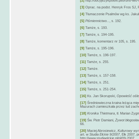
[2]
http://obcyjezykpolski.pl/bruno-iwo-
[3]
Oprac. na podst. Henryk Fros SJ,
[4]
Tłumaczenie Psalmów wg ks. Jaku
[5]
Piśmiennictwo...
, s. 192.
[6]
Tamże, s. 193.
[7]
Tamże, s. 194-195.
[8]
Tamże, komentarz nr 105, s. 195.
[9]
Tamże, s. 195-196.
[10]
Tamże, s. 196-197.
[11]
Tamże, s. 255.
[12]
Tamże.
[13]
Tamże, s. 157-158.
[14]
Tamże, s. 251.
[15]
Tamże, s. 251-254.
[16]
Ks. Jan Skorupski,
Opowieść ośle
[17]
Średniowieczna kraina leżąca międ
Mazurach zamieszkała przez lud zachod
[18]
Kronika Thietmara
, tł. Marian Zyg
[19]
Św. Piotr Damiani,
Żywot błogosła
66.
[20]
Maciej Abrosiewicz,
Kulturowy wymi
art. w
Studia Ełckie 9/2007
, Ełk 2007, p
http://www.studiaelckie.pl/pl/09-2007