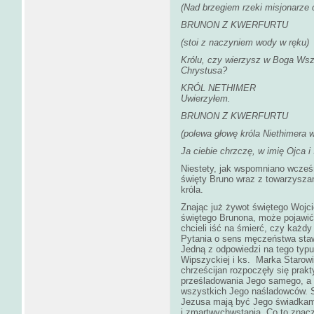
(Nad brzegiem rzeki misjonarze
BRUNON Z KWERFURTU
(stoi z naczyniem wody w ręku)
Królu, czy wierzysz w Boga Ws
Chrystusa?
KRÓL NETHIMER
Uwierzyłem.
BRUNON Z KWERFURTU
(polewa głowę króla Niethimera 
Ja ciebie chrzczę, w imię Ojca 
Niestety, jak wspomniano wcześn
święty Bruno wraz z towarzysza
króla.
Znając już żywot świętego Wojci
świętego Brunona, może pojawić 
chcieli iść na śmierć, czy każdy 
Pytania o sens męczeństwa staw
Jedną z odpowiedzi na tego typ
Wipszyckiej i ks. Marka Starow
chrześcijan rozpoczęły się prak
prześladowania Jego samego, a 
wszystkich Jego naśladowców. Sa
Jezusa mają być Jego świadkami:
i zmartwychwstania. Co to zna