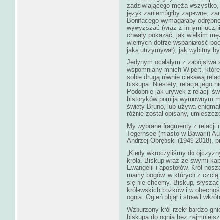
zadziwiającego męża wszystko,
język zaniemógłby zapewne, zan
Bonifacego wymagałaby odrębnego
wywyższać (wraz z innymi uczni
chwały pokazać, jak wielkim mę
wiernych dotrze wspaniałość pod
jaką utrzymywał), jak wybitny by
Jedynym ocalałym z zabójstwa ś
wspomniany mnich Wipert, któreg
sobie drugą równie ciekawą relac
biskupa. Niestety, relacja jego n
Podobnie jak urywek z relacji ś
historyków pomija wymownym mi
święty Bruno, lub używa enigma
różnie został opisany, umieszcz
My wybrane fragmenty z relacji 
Tegernsee (miasto w Bawarii) Au
Andrzej Obrębski (1949-2018), p
„Kiedy wkroczyliśmy do ojczyzn
króla. Biskup wraz ze swymi ka
Ewangelii i apostołów. Król nosz
mamy bogów, w których z czcią
się nie chcemy. Biskup, słysząc
królewskich bożków i w obecnośc
ognia. Ogień objął i strawił wkr
Wzburzony król rzekł bardzo gni
biskupa do ognia bez najmniejsze