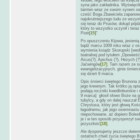
Wobec tego wróciłem do księcia 
syna jako zakładnika. Wyświęcil
tamten wraz ze swoim synem osad
cześć Boga Zbawiciela zapanowa
najokrutniejszego ludu ze wszy
się teraz do Prusów, dokąd pójd
który to wszystko uczynił i tera
Piotr
[15]
".
Po opuszczeniu Kijowa, jesienią 
bądź marcu 1009 roku wraz z os
wymienia ksiądz Skorupski [wedł
teatralnej pod tytułem „Opowieś
Aicus(?), Apichus (?), Hezych (?)
Jaćwingów
[17]
. Tam razem ze s
ewangelizacyjnych, ginie śmierc
się dzień 9 marca.
Opis śmierci świętego Brunona z
jego krewnym. Tak krótko ją opis
podają roczniki kwedlinburskie 
9 marca] głosił słowo Boże na gr
tubylcy, a gdy on dalej nauczał E
Chrystusa, który jest głową Kośc
łagodnemu, jak jego osiemnastu
niepochowane, aż dopiero Bolesł
je i w ten sposób przysporzył 
przyszłość
[18]
.
Ale dysponujemy jeszcze dwiema
ostatnich chwil życia świętego 