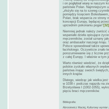
i on pogłębiał wiarę w naszym k
państwie Polan. Najmniejszym uz
„złożyło się na to szereg czynni
pomiędzy księciem Bolesławem,
Polan, brak wsparcia ze strony n
koncepcji Europy, będącej prze
uprzednim pokonaniu pogan"
[32]
Niemniej jednak należy zwrócić
wspaniałe dzieła opisujące życie
męczenników, został uznany jak
oraz
ambasador
naszego kraju. 
Polsce spowodował także upowsz
łacińskiego. Oczywiście znało t
porozumiewanie się z licznie p
z całej Europy. I właśnie w tym 
Warto również wiedzieć, że dzię
polskie zyskało własnych orędo
państwa mając swoich świętych, 
innych krajów.
Dlatego, wiedząc jak wielka jes
w 1038 r. podczas najazdu na zi
Brzetysława I (1002-1055), wykra
pięciu braci męczenników.
Bibliografia:
Abrosiewicz Maciej,
Kulturowy wymiar ż