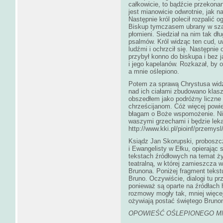
całkowicie, to bądźcie przekonani
jest mianowicie odwrotnie, jak n
Następnie król polecił rozpalić 
Biskup tymczasem ubrany w szat
płomieni. Siedział na nim tak dł
psalmów. Król widząc ten cud, u
ludźmi i ochrzcił się. Następnie
przybył konno do biskupa i bez 
i jego kapelanów. Rozkazał, by 
a mnie oślepiono.
Potem za sprawą Chrystusa widz
nad ich ciałami zbudowano klas
obszedłem jako podróżny liczne 
chrześcijanom. Cóż więcej powie
błagam o Boże wspomożenie. Nie
waszymi grzechami i będzie lek
http://www.kki.pl/pioinf/przemysl
Ksiądz Jan Skorupski, proboszc
i Ewangelisty w Ełku, opierając
tekstach źródłowych na temat ży
teatralną, w której zamieszcza 
Brunona. Poniżej fragment tekst
Bruno. Oczywiście, dialogi tu p
ponieważ są oparte na źródłach 
rozmowy mogły tak, mniej więcej
ożywiają postać świętego Bruno
OPOWIEŚĆ OŚLEPIONEGO M