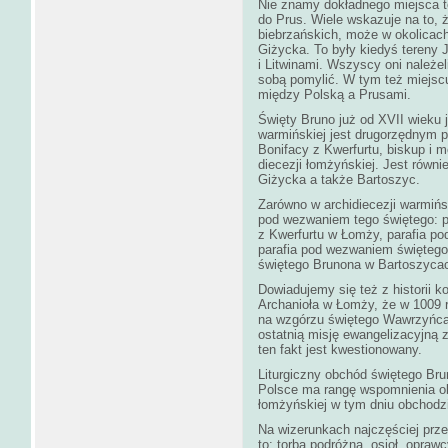
Nie znamy dokładnego miejsca tej
do Prus. Wiele wskazuje na to, ż
biebrzańskich, może w okolicac
Giżycka. To były kiedyś tereny
i Litwinami. Wszyscy oni należeli
sobą pomylić. W tym też miejscu
między Polską a Prusami.
Święty Bruno już od XVII wieku j
warmińskiej jest drugorzędnym 
Bonifacy z Kwerfurtu, biskup i 
diecezji łomżyńskiej. Jest równi
Giżycka a także Bartoszyc.
Zarówno w archidiecezji warmińsk
pod wezwaniem tego świętego: 
z Kwerfurtu w Łomży, parafia p
parafia pod wezwaniem świętego 
świętego Brunona w Bartoszyca
Dowiadujemy się też z historii 
Archanioła w Łomży, że w 1009 r
na wzgórzu świętego Wawrzyńca 
ostatnią misję ewangelizacyjną
ten fakt jest kwestionowany.
Liturgiczny obchód świętego Bru
Polsce ma rangę wspomnienia ob
łomżyńskiej w tym dniu obchodzi
Na wizerunkach najczęściej przed
to: torba podróżna, osioł, oprawc