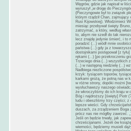
Węgrów, gdzie jak napisał w liści
wyruszył „w drogę do Pieczyngó
(Pieczyngowie był to związek pl
którym rządził Chan, zajmujący 
Rusi Kijowskiej). Włodzimierz Wi
miesiąc przebywał święty Bruno,
zatrzymać, a który, według własn
to, abym nie szedł do tak niero
lecz znajdę jedynie śmierć, i to
poradzić (...) wiódł mnie osobi
państwa (...) gdy ja z towarzys
dostojnikami postępował [z tyłu]
rękami (...) [po przekroczeniu gr
Trzeciego dnia (...) wszystkich
(...) w następną niedzielę (...)
Nadbiega niezliczone pospólstwo
krzyk: tysiącem toporów, tysi
karkami grożą, że potną nas w 
w różne strony, dopóki możni [teg
wysłuchawszy naszego oświadczen
że wkroczyliśmy do ich kraju w 
Bóg i najdroższy [święty] Piotr 
ludu i obeszliśmy trzy części; z 
lepsze wieści. Gdy chrześcijańst
duszach, za zrządzeniem Boga za
prócz nas nie mógłby zawrzeć. „
Jeśli on będzie trwały, jak zap
chrześcijanami. Jeżeli ów ksią
wierności, będziemy musieli dąży