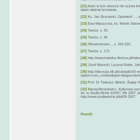
[21]
Autor w tym utworze nie używa imi
takim właśnie brzmieniu.
[22]
Ks. Jan Skorupski,
Opowieść
...,
[23]
Ewa Wipszycka, ks. Marek Starow
[24]
Tamże, s. 93.
[25]
Tamże, s. 96.
[26]
Piśmiennictwo...
, s. 254-255.
[27]
Tamże, s. 173.
[28]
http://www.katedra.4lomza.pl/inde
[29]
Józef Marecki, Lucyna Rotter,
Jak
[30]
http://diecezja.elk.pl/zakladki/33-
option=com_content&task=blogsection&i
[31]
Prof. Dr Tadeusz Silnicki,
Święty W
[32]
Maciej Abrosiewicz,
Kulturowy wymi
art. w
Studia Ełckie 9/2007
, Ełk 2007, p
http://www.studiaelckie.pl/pl/09-2007
Powrót