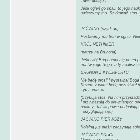
chwili dodaje.)
Jeśli ogień go spali, to jego na
uwierzymy mu. Szykować stos.
JAĆWING (szydząc)
Postawimy mu tron w ogniu. Niec
KRÓL NETHIMER
(patrzy na Brunona)
Jeśli twój Bóg obroni cię przed p
ma twojego Boga, a ty spalisz si
BRUNON Z KWERFURTU
Nie będę prosił i wystawiał Boga
Razem z wami będę oczekiwał na
żyć i umrzeć.
(Szykują stos. Na nim przyrządz
i przywiązują do drewnianych po
psalmy. Jaćwingowie podpalają s
i przyglądają się.)
JAĆWING PIERWSZY
Kolejną już pieśń zaczynają śpie
JAĆWING DRUGI
Ogień się go nie ima.