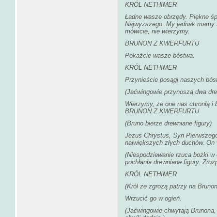
KRÓL NETHIMER
Ładne wasze obrzędy. Piękne śp
Najwyższego. My jednak mamy s
mówicie, nie wierzymy.
BRUNON Z KWERFURTU
Pokażcie wasze bóstwa.
KRÓL NETHIMER
Przynieście posągi naszych bós
(Jaćwingowie przynoszą dwa dre
Wierzymy, że one nas chronią i 
BRUNON Z KWERFURTU
(Bruno bierze drewniane figury)
Jezus Chrystus, Syn Pierwszego 
największych złych duchów. On 
(Niespodziewanie rzuca bożki w
pochłania drewniane figury. Zrozp
KRÓL NETHIMER
(Król ze zgrozą patrzy na Brunon
Wrzucić go w ogień.
(Jaćwingowie chwytają Brunona, 