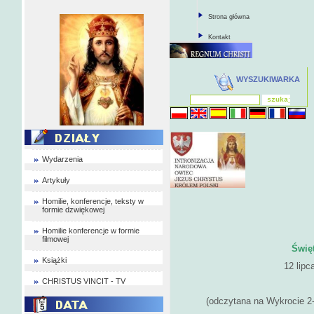
Strona główna
Kontakt
WYSZUKIWARKA
Wydarzenia
Artykuły
Homilie, konferencje, teksty w
formie dzwiękowej
Homilie konferencje w formie
filmowej
Święt
Książki
12 lipc
CHRISTUS VINCIT - TV
O
(odczytana na Wykrocie 2-3 