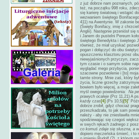
z już dobrze nam poznanych, pó
też, na początku 998 roku, zdec
się karierę światową i wstąpić d
wezwaniem świętego Bonifacego (
411) na Awentynie. W zakonie b
(Święty Bonifacy, imię z chrzcie
Anglii). Następnie przeniósł s
i Janem do pustelni Pereum koł
świętego Benedykta i świętego 
również, że miał uzyskać pozwol
pogan i dołączyć do obu świętych
opuszczeniu klasztoru przez obu
niewyjaśnionych przyczyn, zacz
tym czasie i o samym sobie napis
wyglądać mego przybycia, ponie
szacowne pozwolenie i [to] moja
tamte strony. Mnie zaś, który b
życia, liczne grzechy zatrzymyw
bowiem było więcej, a moje zale
myśl owego powiedzenia:
Na pe
prawych ocaleje
(Prz 11,21) A p
każdy czas
[4]
(Ps 10,5)
[5]
" Póź
dobrze zrobił, gdyż chociaż pra
przeszkadzała, to jak sam powia
należy - aby nie zniesławiła mnie
spodziewając się czegoś większe
w swych rękach żadnego z posz
co komuś zdaje się słuszna, a 
dopiero męczeńska śmierć, i to
o imieniu Rudolf (?), z którym r