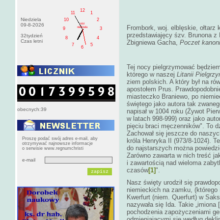
12
11
1
Niedziela
10
2
AM
09-8-2026
Frombork, woj. elblęskie, ołtarz
niedziela
9
3
przedstawiajęcy śzv. Brunona z K
32tydzień
8
4
Czas letni
Zbigniewa Gacha,
Poczet kanon
7
5
6
Tej nocy pielgrzymować będziem
którego w naszej
Litanii
Pielgrz
ziem polskich. A który był na 
apostołem Prus. Prawdopodobnie
miasteczko Braniewo, po niemie
świętego jako autora tak zwaneg
obecnych:39
napisał w 1004 roku (Żywot Pier
w latach 998-999) oraz jako aut
pięciu braci męczenników". To d
Zachował się jeszcze do naszych
Proszę podać swój adres e-mail, aby
króla Henryka II (973/8-1024). Te
otrzymywać najnowsze informacje
do najstarszych można powiedzie
o serwisie www.regnumchristi
Zarówno zawarta w nich treść jak
e-mail
i zawartością nad wieloma zabyt
czasów
[1]
".
Nasz święty urodził się prawdopo
niemieckich na zamku, (którego 
Kwerfurt (niem. Querfurt) w Sak
nazywała się Ida. Takie „imiona 
pochodzenia zapożyczeniami ge
odmieniającymi się według deklin