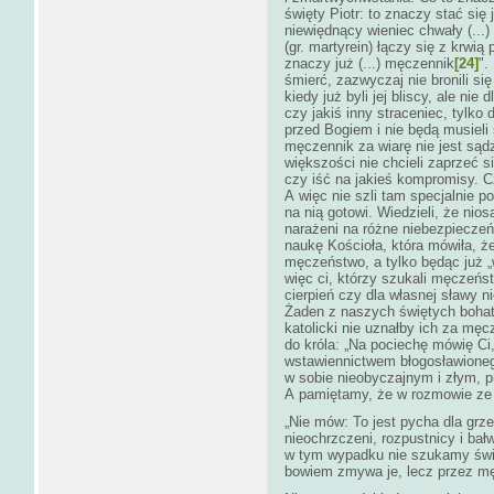
święty Piotr: to znaczy stać się
niewiędnący wieniec chwały (...)
(gr. martyrein) łączy się z krwi
znaczy już (...) męczennik
[24]
".
śmierć, zazwyczaj nie bronili si
kiedy już byli jej bliscy, ale nie
czy jakiś inny straceniec, tylko 
przed Bogiem i nie będą musieli 
męczennik za wiarę nie jest sąd
większości nie chcieli zaprzeć s
czy iść na jakieś kompromisy. C
A więc nie szli tam specjalnie po 
na nią gotowi. Wiedzieli, że ni
narażeni na różne niebezpieczeń
naukę Kościoła, która mówiła, 
męczeństwo, a tylko będąc już 
więc ci, którzy szukali męczeń
cierpień czy dla własnej sławy 
Żaden z naszych świętych bohate
katolicki nie uznałby ich za męc
do króla: „Na pociechę mówię Ci,
wstawiennictwem błogosławioneg
w sobie nieobyczajnym
i złym, 
A pamiętamy, że w rozmowie ze
„Nie mów: To jest pycha dla grz
nieochrzczeni, rozpustnicy i bał
w tym wypadku nie szukamy świę
bowiem zmywa je, lecz przez m