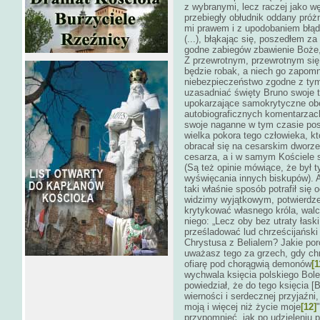
z wybranymi, lecz raczej jako w
przebiegły obłudnik oddany próżn
mi prawem i z upodobaniem błąd
(...), błąkając się, poszedłem z
godne zabiegów zbawienie Boże,
Z przewrotnym, przewrotnym się 
będzie robak, a niech go zapomni
niebezpieczeństwo zgodne z tym,
uzasadniać święty Bruno swoje t
upokarzające samokrytyczne obel
autobiograficznych komentarzach
swoje naganne w tym czasie pos
wielka pokora tego człowieka, k
obracał się na cesarskim dworz
cesarza, a i w samym Kościele s
(Są też opinie mówiące, że był
wyświęcania innych biskupów). A
taki właśnie sposób potrafił się 
widzimy wyjątkowym, potwierdze
krytykować własnego króla, wal
niego: „Lecz oby bez utraty łask
prześladować lud chrześcijańsk
Chrystusa z Belialem? Jakie poró
uważasz tego za grzech, gdy chrz
ofiarę pod chorągwią demonów
[1
wychwala księcia polskiego Bole
powiedział, że do tego księcia 
wierności i serdecznej przyjaźn
moją i więcej niż życie moje
[12]
przypomnieć, jak po udzieleniu 