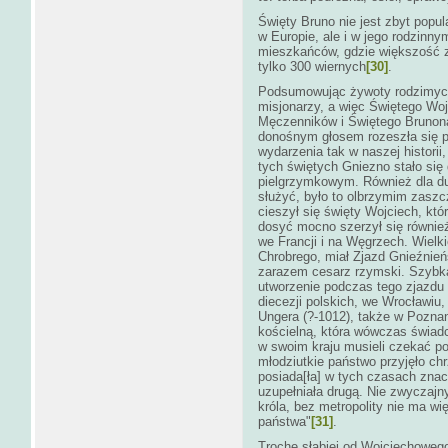
Święty Bruno nie jest zbyt popu
w Europie, ale i w jego rodzinnym
mieszkańców, gdzie większość z 
tylko 300 wiernych
[30]
.
Podsumowując żywoty rodzimych 
misjonarzy, a więc Świętego Woj
Męczenników i Świętego Brunon
donośnym głosem rozeszła się po
wydarzenia tak w naszej historii, 
tych świętych Gniezno stało si
pielgrzymkowym. Również dla du
służyć, było to olbrzymim zas
cieszył się święty Wojciech, któr
dosyć mocno szerzył się również
we Francji i na Węgrzech. Wielki
Chrobrego, miał Zjazd Gnieźnieńs
zarazem cesarz rzymski. Szybka
utworzenie podczas tego zjazdu
diecezji polskich, we Wrocławiu,
Ungera (?-1012), także w Poznan
kościelną, która wówczas świad
w swoim kraju musieli czekać pon
młodziutkie państwo przyjęło chr
posiada[ła] w tych czasach zna
uzupełniała drugą. Nie zwyczajny
króla, bez metropolity nie ma wi
państwa"
[31]
.
Trochę słabiej od Wojciechowego 