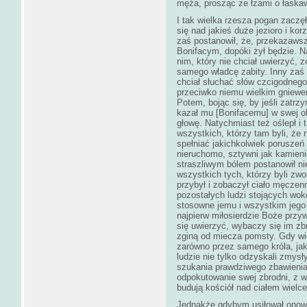
męża, prosząc ze łzami o łaska
I tak wielka rzesza pogan zaczę
się nad jakieś duże jezioro i korz
zaś postanowił, że, przekazawsz
Bonifacym, dopóki żył będzie. N
nim, który nie chciał uwierzyć,
samego władcę zabity. Inny zaś br
chciał słuchać słów czcigodnego
przeciwko niemu wielkim gniewe
Potem, bojąc się, by jeśli zatrz
kazał mu [Bonifacemu] w swej ob
głowę. Natychmiast też oślepł i 
wszystkich, którzy tam byli, że n
spełniać jakichkolwiek poruszeń
nieruchomo, sztywni jak kamieni
straszliwym bólem postanowił ni
wszystkich tych, którzy byli zwo
przybył i zobaczył ciało męczenn
pozostałych ludzi stojących wok
stosowne jemu i wszystkim jego 
najpierw miłosierdzie Boże przyw
się uwierzyć, wybaczy się im zbr
zginą od miecza pomsty. Gdy wię
zarówno przez samego króla, jak 
ludzie nie tylko odzyskali zmysł
szukania prawdziwego zbawienia
odpokutowanie swej zbrodni, z w
budują kościół nad ciałem wielc
Jednakże gdybym usiłował opowi