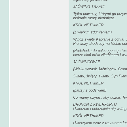
JAĆWING TRZECI
Tylko powrozy, którymi go przywią
biskupie szaty nietknięte.
KRÓL NETHIMER
(z wielkim zdumieniem)
Wyjdź święty Kapłanie z ognia!
Pierwszy Siedzący na Niebie cud
(Podchodzi do palącego się stos
bierze dłoń króla Niethimera i wy
JAĆWINGOWIE
(Wielki wrzask Jaćwingów. Grom
Święty, święty, święty. Syn Pierw
KRÓL NETHIMER
(patrzy z podziwem)
Co mamy czynić, aby uczcić Tw
BRUNON Z KWERFURTU
Uwierzcie i ochrzcijcie się w Jeg
KRÓL NETHIMER
Uwierzyłem wraz z trzystoma lud