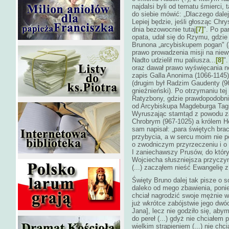
najdalsi byli od tematu śmierci,
do siebie mówić: „Dlaczego dalej 
Lepiej będzie, jeśli głosząc Chr
dnia bezowocnie tutaj
[7]
". Po pa
opata, udał się do Rzymu, gdzie 
Brunona „arcybiskupem pogan" (
prawo prowadzenia misji na nie
Nadto udzielił mu paliusza...
[8]
"
oraz dawał prawo wyświęcania 
zapis Galla Anonima (1066-1145)
(drugim był Radzim Gaudenty (96
gnieźnieński). Po otrzymaniu tej
Ratyzbony, gdzie prawdopodobnie
od Arcybiskupa Magdeburga Tagi
Wyruszając stamtąd z powodu 
Chrobrym (967-1025) a królem Hen
sam napisał: „para świętych bra
przybycia, a w sercu moim nie 
o zwodniczym przyrzeczeniu i o 
I zaniechawszy Prusów, do który
Wojciecha słuszniejsza przycz
(...) zacząłem nieść Ewangelię 
Święty Bruno dalej tak pisze o s
daleko od mego zbawienia, poni
chciał nagrodzić swoje mężnie 
już wkrótce zabójstwie jego dwó
Jana], lecz nie godziło się, abym 
do pereł (...) gdyż nie chciałem 
wielkim strapieniem (...) nie ch