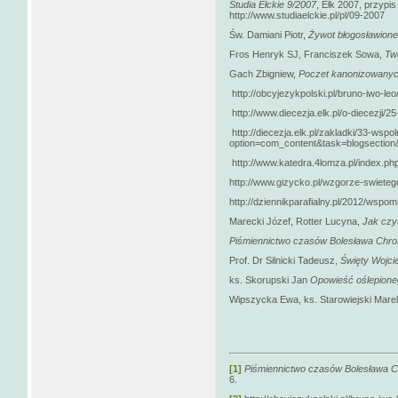
Studia Ełckie 9/2007
, Ełk 2007, przypis
http://www.studiaelckie.pl/pl/09-2007
Św. Damiani Piotr,
Żywot błogosławione
Fros Henryk SJ, Franciszek Sowa,
Two
Gach Zbigniew,
Poczet kanonizowanyc
http://obcyjezykpolski.pl/bruno-iwo-leo
http://www.diecezja.elk.pl/o-diecezji/25-
http://diecezja.elk.pl/zakladki/33-wspo
option=com_content&task=blogsection&i
http://www.katedra.4lomza.pl/index.p
http://www.gizycko.pl/wzgorze-swieteg
http://dziennikparafialny.pl/2012/wspo
Marecki Józef, Rotter Lucyna,
Jak czy
Piśmiennictwo czasów Bolesława Chro
Prof. Dr Silnicki Tadeusz,
Święty Wojci
ks. Skorupski Jan
Opowieść oślepion
Wipszycka Ewa, ks. Starowiejski Mare
[1]
Piśmiennictwo czasów Bolesława C
6.