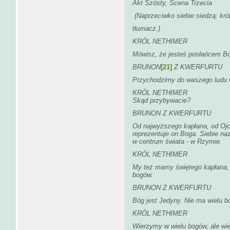
Akt Szósty, Scena Trzecia
(Naprzeciwko siebie siedzą: kró
tłumacz.)
KRÓL NETHIMER
Mówisz, że jesteś posłańcem B
BRUNON
[21]
Z KWERFURTU
Przychodzimy do waszego ludu w
KRÓL NETHIMER
Skąd przybywacie?
BRUNON Z KWERFURTU
Od najwyższego kapłana, od Oj
reprezentuje on Boga. Siebie n
w centrum świata - w Rzymie.
KRÓL NETHIMER
My też mamy świętego kapłana,
bogów.
BRUNON Z KWERFURTU
Bóg jest Jedyny. Nie ma wielu b
KRÓL NETHIMER
Wierzymy w wielu bogów, ale wie