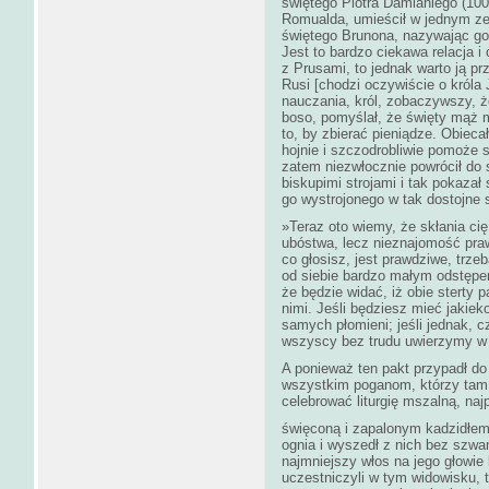
świętego Piotra Damianiego (100
Romualda, umieścił w jednym ze 
świętego Brunona, nazywając go
Jest to bardzo ciekawa relacja i
z Prusami, to jednak warto ją p
Rusi [chodzi oczywiście o króla
nauczania, król, zobaczywszy, że
boso, pomyślał, że święty mąż mó
to, by zbierać pieniądze. Obieca
hojnie i szczodrobliwie pomoże
zatem niezwłocznie powrócił do 
biskupimi strojami i tak pokazał
go wystrojonego w tak dostojne 
»Teraz oto wiemy, że skłania ci
ubóstwa, lecz nieznajomość praw
co głosisz, jest prawdziwe, trz
od siebie bardzo małym odstępem
że będzie widać, iż obie sterty 
nimi. Jeśli będziesz mieć jakiek
samych płomieni; jeśli jednak, 
wszyscy bez trudu uwierzymy w
A ponieważ ten pakt przypadł do
wszystkim poganom, którzy tam b
celebrować liturgię mszalną, naj
święconą i zapalonym kadzidłem
ognia i wyszedł z nich bez szwa
najmniejszy włos na jego głowie 
uczestniczyli w tym widowisku, t