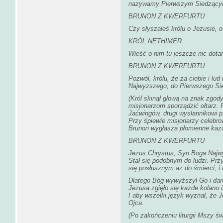
nazywamy Pierwszym Siedzącym
BRUNON Z KWERFURTU
Czy słyszałeś królu o Jezusie,
KRÓL NETHIMER
Wieść o nim tu jeszcze nic dotar
BRUNON Z KWERFURTU
Pozwól, królu, że za ciebie i lu
Najwyższego, do Pierwszego Sie
(Król skinął głową na znak zgo
misjonarzom sporządzić ołtarz. 
Jaćwingów, drugi wysłannikowi 
Przy śpiewie misjonarzy celebrow
Brunon wygłasza płomienne kaza
BRUNON Z KWERFURTU
Jezus Chrystus, Syn Boga Najwyżs
Stał się podobnym do ludzi. Przy
się posłusznym aż do śmierci, i 
Dlatego Bóg wywyższył Go i dar
Jezusa zgięło się każde kolano i
I aby wszelki język wyznał, że
Ojca.
(Po zakończeniu liturgii Mszy św